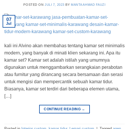
POSTED ON
JULI 7, 2023
BY
MANTA AHMAD FAUZI
07
Jul
kali ini Alvino akan membahas tentang kamar set minimalis
modern, yang banyak di minati klien sekarang ini. Apa itu
kamar set? Kamar set adalah istilah yang umumnya
digunakan untuk menggambarkan serangkaian perabotan
atau furnitur yang dirancang secara bersamaan dan serasi
untuk mengisi dan mempercantik sebuah kamar tidur.
Biasanya, kamar set terdiri dari beberapa elemen utama,
[…]
CONTINUE READING
→
Posted in
Interior custom
,
kamar tidur
,
Lemari custom
|
Tagged
agen