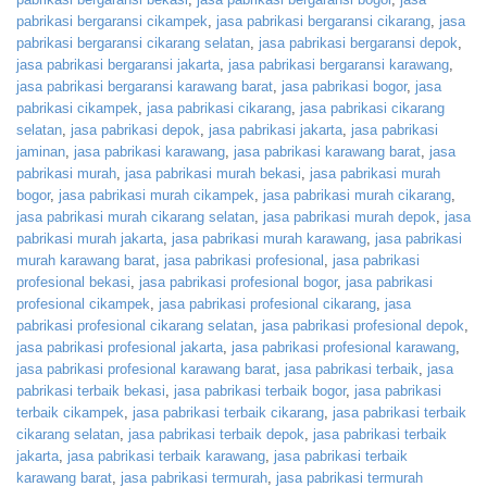
pabrikasi bergaransi cikampek
,
jasa pabrikasi bergaransi cikarang
,
jasa
pabrikasi bergaransi cikarang selatan
,
jasa pabrikasi bergaransi depok
,
jasa pabrikasi bergaransi jakarta
,
jasa pabrikasi bergaransi karawang
,
jasa pabrikasi bergaransi karawang barat
,
jasa pabrikasi bogor
,
jasa
pabrikasi cikampek
,
jasa pabrikasi cikarang
,
jasa pabrikasi cikarang
selatan
,
jasa pabrikasi depok
,
jasa pabrikasi jakarta
,
jasa pabrikasi
jaminan
,
jasa pabrikasi karawang
,
jasa pabrikasi karawang barat
,
jasa
pabrikasi murah
,
jasa pabrikasi murah bekasi
,
jasa pabrikasi murah
bogor
,
jasa pabrikasi murah cikampek
,
jasa pabrikasi murah cikarang
,
jasa pabrikasi murah cikarang selatan
,
jasa pabrikasi murah depok
,
jasa
pabrikasi murah jakarta
,
jasa pabrikasi murah karawang
,
jasa pabrikasi
murah karawang barat
,
jasa pabrikasi profesional
,
jasa pabrikasi
profesional bekasi
,
jasa pabrikasi profesional bogor
,
jasa pabrikasi
profesional cikampek
,
jasa pabrikasi profesional cikarang
,
jasa
pabrikasi profesional cikarang selatan
,
jasa pabrikasi profesional depok
,
jasa pabrikasi profesional jakarta
,
jasa pabrikasi profesional karawang
,
jasa pabrikasi profesional karawang barat
,
jasa pabrikasi terbaik
,
jasa
pabrikasi terbaik bekasi
,
jasa pabrikasi terbaik bogor
,
jasa pabrikasi
terbaik cikampek
,
jasa pabrikasi terbaik cikarang
,
jasa pabrikasi terbaik
cikarang selatan
,
jasa pabrikasi terbaik depok
,
jasa pabrikasi terbaik
jakarta
,
jasa pabrikasi terbaik karawang
,
jasa pabrikasi terbaik
karawang barat
,
jasa pabrikasi termurah
,
jasa pabrikasi termurah