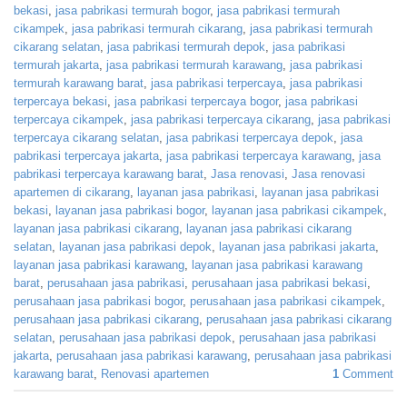
bekasi
,
jasa pabrikasi termurah bogor
,
jasa pabrikasi termurah
cikampek
,
jasa pabrikasi termurah cikarang
,
jasa pabrikasi termurah
cikarang selatan
,
jasa pabrikasi termurah depok
,
jasa pabrikasi
termurah jakarta
,
jasa pabrikasi termurah karawang
,
jasa pabrikasi
termurah karawang barat
,
jasa pabrikasi terpercaya
,
jasa pabrikasi
terpercaya bekasi
,
jasa pabrikasi terpercaya bogor
,
jasa pabrikasi
terpercaya cikampek
,
jasa pabrikasi terpercaya cikarang
,
jasa pabrikasi
terpercaya cikarang selatan
,
jasa pabrikasi terpercaya depok
,
jasa
pabrikasi terpercaya jakarta
,
jasa pabrikasi terpercaya karawang
,
jasa
pabrikasi terpercaya karawang barat
,
Jasa renovasi
,
Jasa renovasi
apartemen di cikarang
,
layanan jasa pabrikasi
,
layanan jasa pabrikasi
bekasi
,
layanan jasa pabrikasi bogor
,
layanan jasa pabrikasi cikampek
,
layanan jasa pabrikasi cikarang
,
layanan jasa pabrikasi cikarang
selatan
,
layanan jasa pabrikasi depok
,
layanan jasa pabrikasi jakarta
,
layanan jasa pabrikasi karawang
,
layanan jasa pabrikasi karawang
barat
,
perusahaan jasa pabrikasi
,
perusahaan jasa pabrikasi bekasi
,
perusahaan jasa pabrikasi bogor
,
perusahaan jasa pabrikasi cikampek
,
perusahaan jasa pabrikasi cikarang
,
perusahaan jasa pabrikasi cikarang
selatan
,
perusahaan jasa pabrikasi depok
,
perusahaan jasa pabrikasi
jakarta
,
perusahaan jasa pabrikasi karawang
,
perusahaan jasa pabrikasi
karawang barat
,
Renovasi apartemen
1
Comment