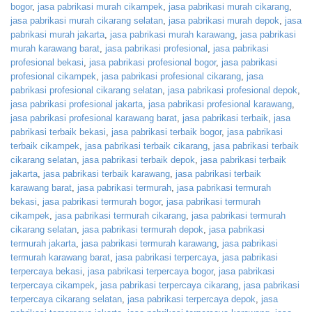
bogor
,
jasa pabrikasi murah cikampek
,
jasa pabrikasi murah cikarang
,
jasa pabrikasi murah cikarang selatan
,
jasa pabrikasi murah depok
,
jasa
pabrikasi murah jakarta
,
jasa pabrikasi murah karawang
,
jasa pabrikasi
murah karawang barat
,
jasa pabrikasi profesional
,
jasa pabrikasi
profesional bekasi
,
jasa pabrikasi profesional bogor
,
jasa pabrikasi
profesional cikampek
,
jasa pabrikasi profesional cikarang
,
jasa
pabrikasi profesional cikarang selatan
,
jasa pabrikasi profesional depok
,
jasa pabrikasi profesional jakarta
,
jasa pabrikasi profesional karawang
,
jasa pabrikasi profesional karawang barat
,
jasa pabrikasi terbaik
,
jasa
pabrikasi terbaik bekasi
,
jasa pabrikasi terbaik bogor
,
jasa pabrikasi
terbaik cikampek
,
jasa pabrikasi terbaik cikarang
,
jasa pabrikasi terbaik
cikarang selatan
,
jasa pabrikasi terbaik depok
,
jasa pabrikasi terbaik
jakarta
,
jasa pabrikasi terbaik karawang
,
jasa pabrikasi terbaik
karawang barat
,
jasa pabrikasi termurah
,
jasa pabrikasi termurah
bekasi
,
jasa pabrikasi termurah bogor
,
jasa pabrikasi termurah
cikampek
,
jasa pabrikasi termurah cikarang
,
jasa pabrikasi termurah
cikarang selatan
,
jasa pabrikasi termurah depok
,
jasa pabrikasi
termurah jakarta
,
jasa pabrikasi termurah karawang
,
jasa pabrikasi
termurah karawang barat
,
jasa pabrikasi terpercaya
,
jasa pabrikasi
terpercaya bekasi
,
jasa pabrikasi terpercaya bogor
,
jasa pabrikasi
terpercaya cikampek
,
jasa pabrikasi terpercaya cikarang
,
jasa pabrikasi
terpercaya cikarang selatan
,
jasa pabrikasi terpercaya depok
,
jasa