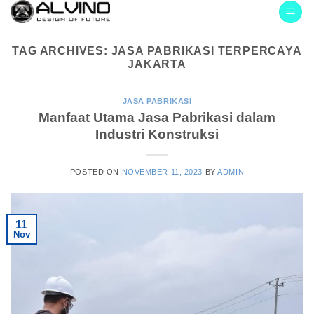
Skip
to
content
TAG ARCHIVES:
JASA PABRIKASI TERPERCAYA
JAKARTA
JASA PABRIKASI
Manfaat Utama Jasa Pabrikasi dalam
Industri Konstruksi
POSTED ON
NOVEMBER 11, 2023
BY
ADMIN
11
Nov