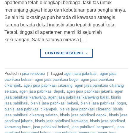
apartemen telah dilengkapi berbagai fasilitas untuk
menunjang gaya hidup dan kebutuhan para penghuninya.
Selain itu lokasinya pun berada di kawasan strategis
karena berada dekat industri atau tepat di pusat kota.
Tetapi, tinggal di apartemen memiliki sejumlah
kekurangan. Salah satunya merasa […]
CONTINUE READING
→
Posted in
jasa renovasi
|
Tagged
agen jasa pabrikasi
,
agen jasa
pabrikasi bekasi
,
agen jasa pabrikasi bogor
,
agen jasa pabrikasi
cikampek
,
agen jasa pabrikasi cikarang
,
agen jasa pabrikasi cikarang
selatan
,
agen jasa pabrikasi depok
,
agen jasa pabrikasi jakarta
,
agen
jasa pabrikasi karawang
,
agen jasa pabrikasi karawang barat
,
bisnis
jasa pabrikasi
,
bisnis jasa pabrikasi bekasi
,
bisnis jasa pabrikasi bogor
,
bisnis jasa pabrikasi cikampek
,
bisnis jasa pabrikasi cikarang
,
bisnis
jasa pabrikasi cikarang selatan
,
bisnis jasa pabrikasi depok
,
bisnis jasa
pabrikasi jakarta
,
bisnis jasa pabrikasi karawang
,
bisnis jasa pabrikasi
karawang barat
,
jasa pabrikasi bekasi
,
jasa pabrikasi bergaransi
,
jasa
pabrikasi bergaransi bekasi
,
jasa pabrikasi bergaransi bogor
,
jasa