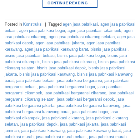
CONTINUE READING
→
Posted in
Konstruksi
|
Tagged
agen jasa pabrikasi
,
agen jasa pabrikasi
bekasi
,
agen jasa pabrikasi bogor
,
agen jasa pabrikasi cikampek
,
agen
jasa pabrikasi cikarang
,
agen jasa pabrikasi cikarang selatan
,
agen jasa
pabrikasi depok
,
agen jasa pabrikasi jakarta
,
agen jasa pabrikasi
karawang
,
agen jasa pabrikasi karawang barat
,
bisnis jasa pabrikasi
,
bisnis jasa pabrikasi bekasi
,
bisnis jasa pabrikasi bogor
,
bisnis jasa
pabrikasi cikampek
,
bisnis jasa pabrikasi cikarang
,
bisnis jasa pabrikasi
cikarang selatan
,
bisnis jasa pabrikasi depok
,
bisnis jasa pabrikasi
jakarta
,
bisnis jasa pabrikasi karawang
,
bisnis jasa pabrikasi karawang
barat
,
jasa pabrikasi bekasi
,
jasa pabrikasi bergaransi
,
jasa pabrikasi
bergaransi bekasi
,
jasa pabrikasi bergaransi bogor
,
jasa pabrikasi
bergaransi cikampek
,
jasa pabrikasi bergaransi cikarang
,
jasa pabrikasi
bergaransi cikarang selatan
,
jasa pabrikasi bergaransi depok
,
jasa
pabrikasi bergaransi jakarta
,
jasa pabrikasi bergaransi karawang
,
jasa
pabrikasi bergaransi karawang barat
,
jasa pabrikasi bogor
,
jasa
pabrikasi cikampek
,
jasa pabrikasi cikarang
,
jasa pabrikasi cikarang
selatan
,
jasa pabrikasi depok
,
jasa pabrikasi jakarta
,
jasa pabrikasi
jaminan
,
jasa pabrikasi karawang
,
jasa pabrikasi karawang barat
,
jasa
pabrikasi murah
,
jasa pabrikasi murah bekasi
,
jasa pabrikasi murah