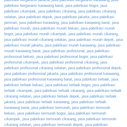
pabrikasi bergaransi karawang barat
,
jasa pabrikasi bogor
,
jasa
pabrikasi cikampek
,
jasa pabrikasi cikarang
,
jasa pabrikasi cikarang
selatan
,
jasa pabrikasi depok
,
jasa pabrikasi jakarta
,
jasa pabrikasi
jaminan
,
jasa pabrikasi karawang
,
jasa pabrikasi karawang barat
,
jasa
pabrikasi murah
,
jasa pabrikasi murah bekasi
,
jasa pabrikasi murah
bogor
,
jasa pabrikasi murah cikampek
,
jasa pabrikasi murah cikarang
,
jasa pabrikasi murah cikarang selatan
,
jasa pabrikasi murah depok
,
jasa
pabrikasi murah jakarta
,
jasa pabrikasi murah karawang
,
jasa pabrikasi
murah karawang barat
,
jasa pabrikasi profesional
,
jasa pabrikasi
profesional bekasi
,
jasa pabrikasi profesional bogor
,
jasa pabrikasi
profesional cikampek
,
jasa pabrikasi profesional cikarang
,
jasa
pabrikasi profesional cikarang selatan
,
jasa pabrikasi profesional depok
,
jasa pabrikasi profesional jakarta
,
jasa pabrikasi profesional karawang
,
jasa pabrikasi profesional karawang barat
,
jasa pabrikasi terbaik
,
jasa
pabrikasi terbaik bekasi
,
jasa pabrikasi terbaik bogor
,
jasa pabrikasi
terbaik cikampek
,
jasa pabrikasi terbaik cikarang
,
jasa pabrikasi terbaik
cikarang selatan
,
jasa pabrikasi terbaik depok
,
jasa pabrikasi terbaik
jakarta
,
jasa pabrikasi terbaik karawang
,
jasa pabrikasi terbaik
karawang barat
,
jasa pabrikasi termurah
,
jasa pabrikasi termurah
bekasi
,
jasa pabrikasi termurah bogor
,
jasa pabrikasi termurah
cikampek
,
jasa pabrikasi termurah cikarang
,
jasa pabrikasi termurah
cikarang selatan
,
jasa pabrikasi termurah depok
,
jasa pabrikasi