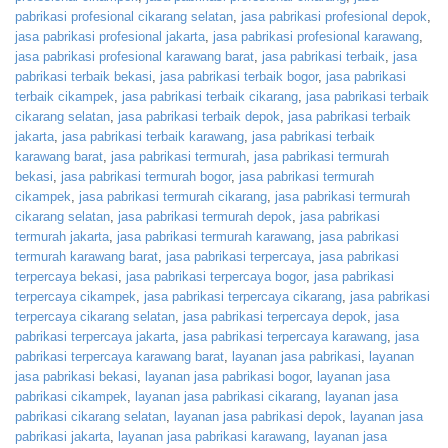
pabrikasi profesional cikarang selatan
,
jasa pabrikasi profesional depok
,
jasa pabrikasi profesional jakarta
,
jasa pabrikasi profesional karawang
,
jasa pabrikasi profesional karawang barat
,
jasa pabrikasi terbaik
,
jasa
pabrikasi terbaik bekasi
,
jasa pabrikasi terbaik bogor
,
jasa pabrikasi
terbaik cikampek
,
jasa pabrikasi terbaik cikarang
,
jasa pabrikasi terbaik
cikarang selatan
,
jasa pabrikasi terbaik depok
,
jasa pabrikasi terbaik
jakarta
,
jasa pabrikasi terbaik karawang
,
jasa pabrikasi terbaik
karawang barat
,
jasa pabrikasi termurah
,
jasa pabrikasi termurah
bekasi
,
jasa pabrikasi termurah bogor
,
jasa pabrikasi termurah
cikampek
,
jasa pabrikasi termurah cikarang
,
jasa pabrikasi termurah
cikarang selatan
,
jasa pabrikasi termurah depok
,
jasa pabrikasi
termurah jakarta
,
jasa pabrikasi termurah karawang
,
jasa pabrikasi
termurah karawang barat
,
jasa pabrikasi terpercaya
,
jasa pabrikasi
terpercaya bekasi
,
jasa pabrikasi terpercaya bogor
,
jasa pabrikasi
terpercaya cikampek
,
jasa pabrikasi terpercaya cikarang
,
jasa pabrikasi
terpercaya cikarang selatan
,
jasa pabrikasi terpercaya depok
,
jasa
pabrikasi terpercaya jakarta
,
jasa pabrikasi terpercaya karawang
,
jasa
pabrikasi terpercaya karawang barat
,
layanan jasa pabrikasi
,
layanan
jasa pabrikasi bekasi
,
layanan jasa pabrikasi bogor
,
layanan jasa
pabrikasi cikampek
,
layanan jasa pabrikasi cikarang
,
layanan jasa
pabrikasi cikarang selatan
,
layanan jasa pabrikasi depok
,
layanan jasa
pabrikasi jakarta
,
layanan jasa pabrikasi karawang
,
layanan jasa