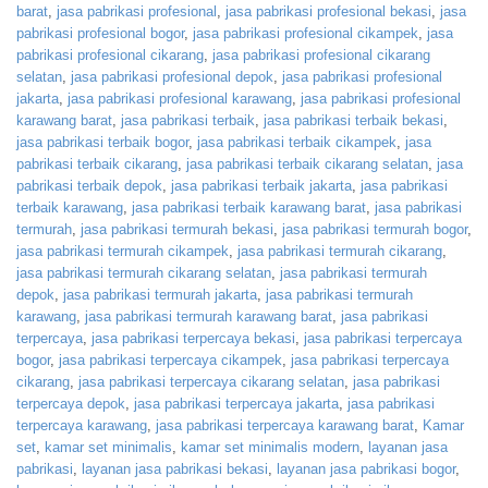
barat
,
jasa pabrikasi profesional
,
jasa pabrikasi profesional bekasi
,
jasa
pabrikasi profesional bogor
,
jasa pabrikasi profesional cikampek
,
jasa
pabrikasi profesional cikarang
,
jasa pabrikasi profesional cikarang
selatan
,
jasa pabrikasi profesional depok
,
jasa pabrikasi profesional
jakarta
,
jasa pabrikasi profesional karawang
,
jasa pabrikasi profesional
karawang barat
,
jasa pabrikasi terbaik
,
jasa pabrikasi terbaik bekasi
,
jasa pabrikasi terbaik bogor
,
jasa pabrikasi terbaik cikampek
,
jasa
pabrikasi terbaik cikarang
,
jasa pabrikasi terbaik cikarang selatan
,
jasa
pabrikasi terbaik depok
,
jasa pabrikasi terbaik jakarta
,
jasa pabrikasi
terbaik karawang
,
jasa pabrikasi terbaik karawang barat
,
jasa pabrikasi
termurah
,
jasa pabrikasi termurah bekasi
,
jasa pabrikasi termurah bogor
,
jasa pabrikasi termurah cikampek
,
jasa pabrikasi termurah cikarang
,
jasa pabrikasi termurah cikarang selatan
,
jasa pabrikasi termurah
depok
,
jasa pabrikasi termurah jakarta
,
jasa pabrikasi termurah
karawang
,
jasa pabrikasi termurah karawang barat
,
jasa pabrikasi
terpercaya
,
jasa pabrikasi terpercaya bekasi
,
jasa pabrikasi terpercaya
bogor
,
jasa pabrikasi terpercaya cikampek
,
jasa pabrikasi terpercaya
cikarang
,
jasa pabrikasi terpercaya cikarang selatan
,
jasa pabrikasi
terpercaya depok
,
jasa pabrikasi terpercaya jakarta
,
jasa pabrikasi
terpercaya karawang
,
jasa pabrikasi terpercaya karawang barat
,
Kamar
set
,
kamar set minimalis
,
kamar set minimalis modern
,
layanan jasa
pabrikasi
,
layanan jasa pabrikasi bekasi
,
layanan jasa pabrikasi bogor
,