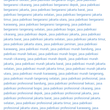
bergaransi cikarang
,
jasa pabrikasi bergaransi depok
,
jasa pabrikasi
bergaransi jakarta
,
jasa pabrikasi bergaransi jakarta barat
,
jasa
pabrikasi bergaransi jakarta selatan
,
jasa pabrikasi bergaransi jakarta
timur
,
jasa pabrikasi bergaransi jakarta utara
,
jasa pabrikasi bergaransi
karawang
,
jasa pabrikasi bergaransi tangerang
,
jasa pabrikasi
bergaransi tangerang selatan
,
jasa pabrikasi bogor
,
jasa pabrikasi
cikarang
,
jasa pabrikasi depok
,
jasa pabrikasi jakarta
,
jasa pabrikasi
jakarta barat
,
jasa pabrikasi jakarta selatan
,
jasa pabrikasi jakarta timur
,
jasa pabrikasi jakarta utara
,
jasa pabrikasi jaminan
,
jasa pabrikasi
karawang
,
jasa pabrikasi murah
,
jasa pabrikasi murah bandung
,
jasa
pabrikasi murah bekasi
,
jasa pabrikasi murah bogor
,
jasa pabrikasi
murah cikarang
,
jasa pabrikasi murah depok
,
jasa pabrikasi murah
jakarta
,
jasa pabrikasi murah jakarta barat
,
jasa pabrikasi murah jakarta
selatan
,
jasa pabrikasi murah jakarta timur
,
jasa pabrikasi murah jakarta
utara
,
jasa pabrikasi murah karawang
,
jasa pabrikasi murah tangerang
,
jasa pabrikasi murah tangerang selatan
,
jasa pabrikasi profesional
,
jasa
pabrikasi profesional bandung
,
jasa pabrikasi profesional bekasi
,
jasa
pabrikasi profesional bogor
,
jasa pabrikasi profesional cikarang
,
jasa
pabrikasi profesional depok
,
jasa pabrikasi profesional jakarta
,
jasa
pabrikasi profesional jakarta barat
,
jasa pabrikasi profesional jakarta
selatan
,
jasa pabrikasi profesional jakarta timur
,
jasa pabrikasi
profesional jakarta utara
,
jasa pabrikasi profesional karawang
,
jasa