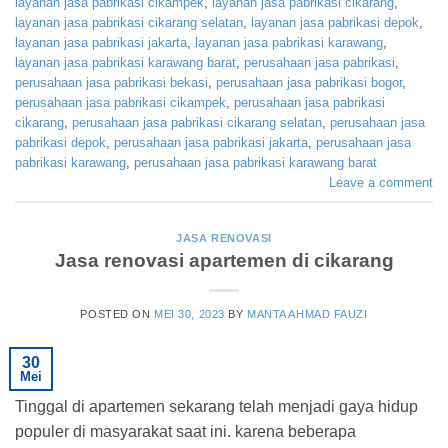
layanan jasa pabrikasi cikampek
,
layanan jasa pabrikasi cikarang
,
layanan jasa pabrikasi cikarang selatan
,
layanan jasa pabrikasi depok
,
layanan jasa pabrikasi jakarta
,
layanan jasa pabrikasi karawang
,
layanan jasa pabrikasi karawang barat
,
perusahaan jasa pabrikasi
,
perusahaan jasa pabrikasi bekasi
,
perusahaan jasa pabrikasi bogor
,
perusahaan jasa pabrikasi cikampek
,
perusahaan jasa pabrikasi
cikarang
,
perusahaan jasa pabrikasi cikarang selatan
,
perusahaan jasa
pabrikasi depok
,
perusahaan jasa pabrikasi jakarta
,
perusahaan jasa
pabrikasi karawang
,
perusahaan jasa pabrikasi karawang barat
Leave a comment
JASA RENOVASI
Jasa renovasi apartemen di cikarang
POSTED ON
MEI 30, 2023
BY
MANTA AHMAD FAUZI
30
Mei
Tinggal di apartemen sekarang telah menjadi gaya hidup
populer di masyarakat saat ini. karena beberapa