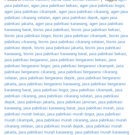
jasa pabrikasi
,
agen jasa pabrikasi bekasi
,
agen jasa pabrikasi bogor
,
agen jasa pabrikasi cikampek
,
agen jasa pabrikasi cikarang
,
agen jasa
pabrikasi cikarang selatan
,
agen jasa pabrikasi depok
,
agen jasa
pabrikasi jakarta
,
agen jasa pabrikasi karawang
,
agen jasa pabrikasi
karawang barat
,
bisnis jasa pabrikasi
,
bisnis jasa pabrikasi bekasi
,
bisnis jasa pabrikasi bogor
,
bisnis jasa pabrikasi cikampek
,
bisnis jasa
pabrikasi cikarang
,
bisnis jasa pabrikasi cikarang selatan
,
bisnis jasa
pabrikasi depok
,
bisnis jasa pabrikasi jakarta
,
bisnis jasa pabrikasi
karawang
,
bisnis jasa pabrikasi karawang barat
,
jasa pabrikasi bekasi
,
jasa pabrikasi bergaransi
,
jasa pabrikasi bergaransi bekasi
,
jasa
pabrikasi bergaransi bogor
,
jasa pabrikasi bergaransi cikampek
,
jasa
pabrikasi bergaransi cikarang
,
jasa pabrikasi bergaransi cikarang
selatan
,
jasa pabrikasi bergaransi depok
,
jasa pabrikasi bergaransi
jakarta
,
jasa pabrikasi bergaransi karawang
,
jasa pabrikasi bergaransi
karawang barat
,
jasa pabrikasi bogor
,
jasa pabrikasi cikampek
,
jasa
pabrikasi cikarang
,
jasa pabrikasi cikarang selatan
,
jasa pabrikasi
depok
,
jasa pabrikasi jakarta
,
jasa pabrikasi jaminan
,
jasa pabrikasi
karawang
,
jasa pabrikasi karawang barat
,
jasa pabrikasi murah
,
jasa
pabrikasi murah bekasi
,
jasa pabrikasi murah bogor
,
jasa pabrikasi
murah cikampek
,
jasa pabrikasi murah cikarang
,
jasa pabrikasi murah
cikarang selatan
,
jasa pabrikasi murah depok
,
jasa pabrikasi murah
jakarta
,
jasa pabrikasi murah karawang
,
jasa pabrikasi murah karawang