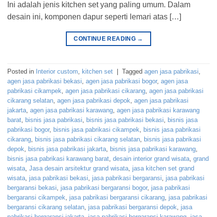
Ini adalah jenis kitchen set yang paling umum. Dalam
desain ini, komponen dapur seperti lemari atas […]
CONTINUE READING
→
Posted in
Interior custom
,
kitchen set
|
Tagged
agen jasa pabrikasi
,
agen jasa pabrikasi bekasi
,
agen jasa pabrikasi bogor
,
agen jasa
pabrikasi cikampek
,
agen jasa pabrikasi cikarang
,
agen jasa pabrikasi
cikarang selatan
,
agen jasa pabrikasi depok
,
agen jasa pabrikasi
jakarta
,
agen jasa pabrikasi karawang
,
agen jasa pabrikasi karawang
barat
,
bisnis jasa pabrikasi
,
bisnis jasa pabrikasi bekasi
,
bisnis jasa
pabrikasi bogor
,
bisnis jasa pabrikasi cikampek
,
bisnis jasa pabrikasi
cikarang
,
bisnis jasa pabrikasi cikarang selatan
,
bisnis jasa pabrikasi
depok
,
bisnis jasa pabrikasi jakarta
,
bisnis jasa pabrikasi karawang
,
bisnis jasa pabrikasi karawang barat
,
desain interior grand wisata
,
grand
wisata
,
Jasa desain arsitektur grand wisata
,
jasa kitchen set grand
wisata
,
jasa pabrikasi bekasi
,
jasa pabrikasi bergaransi
,
jasa pabrikasi
bergaransi bekasi
,
jasa pabrikasi bergaransi bogor
,
jasa pabrikasi
bergaransi cikampek
,
jasa pabrikasi bergaransi cikarang
,
jasa pabrikasi
bergaransi cikarang selatan
,
jasa pabrikasi bergaransi depok
,
jasa
pabrikasi bergaransi jakarta
,
jasa pabrikasi bergaransi karawang
,
jasa