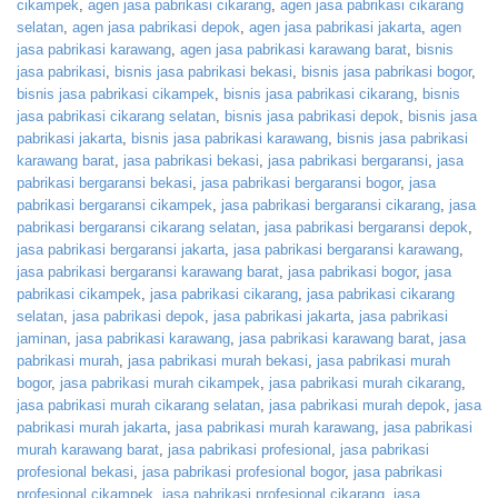
cikampek
,
agen jasa pabrikasi cikarang
,
agen jasa pabrikasi cikarang
selatan
,
agen jasa pabrikasi depok
,
agen jasa pabrikasi jakarta
,
agen
jasa pabrikasi karawang
,
agen jasa pabrikasi karawang barat
,
bisnis
jasa pabrikasi
,
bisnis jasa pabrikasi bekasi
,
bisnis jasa pabrikasi bogor
,
bisnis jasa pabrikasi cikampek
,
bisnis jasa pabrikasi cikarang
,
bisnis
jasa pabrikasi cikarang selatan
,
bisnis jasa pabrikasi depok
,
bisnis jasa
pabrikasi jakarta
,
bisnis jasa pabrikasi karawang
,
bisnis jasa pabrikasi
karawang barat
,
jasa pabrikasi bekasi
,
jasa pabrikasi bergaransi
,
jasa
pabrikasi bergaransi bekasi
,
jasa pabrikasi bergaransi bogor
,
jasa
pabrikasi bergaransi cikampek
,
jasa pabrikasi bergaransi cikarang
,
jasa
pabrikasi bergaransi cikarang selatan
,
jasa pabrikasi bergaransi depok
,
jasa pabrikasi bergaransi jakarta
,
jasa pabrikasi bergaransi karawang
,
jasa pabrikasi bergaransi karawang barat
,
jasa pabrikasi bogor
,
jasa
pabrikasi cikampek
,
jasa pabrikasi cikarang
,
jasa pabrikasi cikarang
selatan
,
jasa pabrikasi depok
,
jasa pabrikasi jakarta
,
jasa pabrikasi
jaminan
,
jasa pabrikasi karawang
,
jasa pabrikasi karawang barat
,
jasa
pabrikasi murah
,
jasa pabrikasi murah bekasi
,
jasa pabrikasi murah
bogor
,
jasa pabrikasi murah cikampek
,
jasa pabrikasi murah cikarang
,
jasa pabrikasi murah cikarang selatan
,
jasa pabrikasi murah depok
,
jasa
pabrikasi murah jakarta
,
jasa pabrikasi murah karawang
,
jasa pabrikasi
murah karawang barat
,
jasa pabrikasi profesional
,
jasa pabrikasi
profesional bekasi
,
jasa pabrikasi profesional bogor
,
jasa pabrikasi
profesional cikampek
,
jasa pabrikasi profesional cikarang
,
jasa