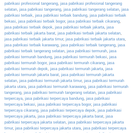
pabrikasi profesional tangerang
,
jasa pabrikasi profesional tangerang
selatan
,
jasa pabrikasi tangerang
,
jasa pabrikasi tangerang selatan
,
jasa
pabrikasi terbaik
,
jasa pabrikasi terbaik bandung
,
jasa pabrikasi terbaik
bekasi
,
jasa pabrikasi terbaik bogor
,
jasa pabrikasi terbaik cikarang
,
jasa pabrikasi terbaik depok
,
jasa pabrikasi terbaik jakarta
,
jasa
pabrikasi terbaik jakarta barat
,
jasa pabrikasi terbaik jakarta selatan
,
jasa pabrikasi terbaik jakarta timur
,
jasa pabrikasi terbaik jakarta utara
,
jasa pabrikasi terbaik karawang
,
jasa pabrikasi terbaik tangerang
,
jasa
pabrikasi terbaik tangerang selatan
,
jasa pabrikasi termurah
,
jasa
pabrikasi termurah bandung
,
jasa pabrikasi termurah bekasi
,
jasa
pabrikasi termurah bogor
,
jasa pabrikasi termurah cikarang
,
jasa
pabrikasi termurah depok
,
jasa pabrikasi termurah jakarta
,
jasa
pabrikasi termurah jakarta barat
,
jasa pabrikasi termurah jakarta
selatan
,
jasa pabrikasi termurah jakarta timur
,
jasa pabrikasi termurah
jakarta utara
,
jasa pabrikasi termurah karawang
,
jasa pabrikasi termurah
tangerang
,
jasa pabrikasi termurah tangerang selatan
,
jasa pabrikasi
terpercaya
,
jasa pabrikasi terpercaya bandung
,
jasa pabrikasi
terpercaya bekasi
,
jasa pabrikasi terpercaya bogor
,
jasa pabrikasi
terpercaya cikarang
,
jasa pabrikasi terpercaya depok
,
jasa pabrikasi
terpercaya jakarta
,
jasa pabrikasi terpercaya jakarta barat
,
jasa
pabrikasi terpercaya jakarta selatan
,
jasa pabrikasi terpercaya jakarta
timur
,
jasa pabrikasi terpercaya jakarta utara
,
jasa pabrikasi terpercaya