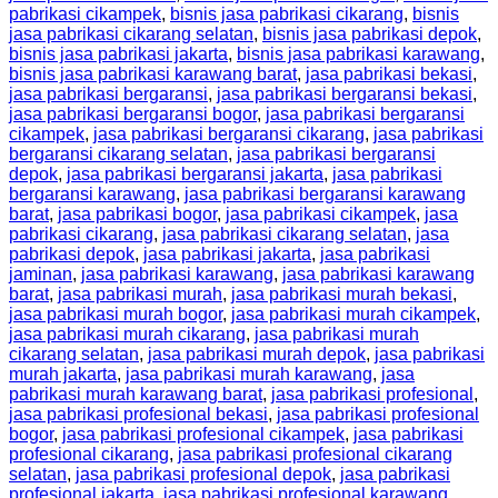
pabrikasi cikampek
,
bisnis jasa pabrikasi cikarang
,
bisnis
jasa pabrikasi cikarang selatan
,
bisnis jasa pabrikasi depok
,
bisnis jasa pabrikasi jakarta
,
bisnis jasa pabrikasi karawang
,
bisnis jasa pabrikasi karawang barat
,
jasa pabrikasi bekasi
,
jasa pabrikasi bergaransi
,
jasa pabrikasi bergaransi bekasi
,
jasa pabrikasi bergaransi bogor
,
jasa pabrikasi bergaransi
cikampek
,
jasa pabrikasi bergaransi cikarang
,
jasa pabrikasi
bergaransi cikarang selatan
,
jasa pabrikasi bergaransi
depok
,
jasa pabrikasi bergaransi jakarta
,
jasa pabrikasi
bergaransi karawang
,
jasa pabrikasi bergaransi karawang
barat
,
jasa pabrikasi bogor
,
jasa pabrikasi cikampek
,
jasa
pabrikasi cikarang
,
jasa pabrikasi cikarang selatan
,
jasa
pabrikasi depok
,
jasa pabrikasi jakarta
,
jasa pabrikasi
jaminan
,
jasa pabrikasi karawang
,
jasa pabrikasi karawang
barat
,
jasa pabrikasi murah
,
jasa pabrikasi murah bekasi
,
jasa pabrikasi murah bogor
,
jasa pabrikasi murah cikampek
,
jasa pabrikasi murah cikarang
,
jasa pabrikasi murah
cikarang selatan
,
jasa pabrikasi murah depok
,
jasa pabrikasi
murah jakarta
,
jasa pabrikasi murah karawang
,
jasa
pabrikasi murah karawang barat
,
jasa pabrikasi profesional
,
jasa pabrikasi profesional bekasi
,
jasa pabrikasi profesional
bogor
,
jasa pabrikasi profesional cikampek
,
jasa pabrikasi
profesional cikarang
,
jasa pabrikasi profesional cikarang
selatan
,
jasa pabrikasi profesional depok
,
jasa pabrikasi
profesional jakarta
,
jasa pabrikasi profesional karawang
,