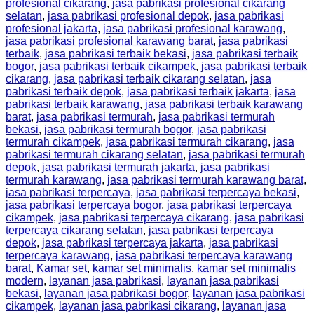
profesional cikarang
,
jasa pabrikasi profesional cikarang
selatan
,
jasa pabrikasi profesional depok
,
jasa pabrikasi
profesional jakarta
,
jasa pabrikasi profesional karawang
,
jasa pabrikasi profesional karawang barat
,
jasa pabrikasi
terbaik
,
jasa pabrikasi terbaik bekasi
,
jasa pabrikasi terbaik
bogor
,
jasa pabrikasi terbaik cikampek
,
jasa pabrikasi terbaik
cikarang
,
jasa pabrikasi terbaik cikarang selatan
,
jasa
pabrikasi terbaik depok
,
jasa pabrikasi terbaik jakarta
,
jasa
pabrikasi terbaik karawang
,
jasa pabrikasi terbaik karawang
barat
,
jasa pabrikasi termurah
,
jasa pabrikasi termurah
bekasi
,
jasa pabrikasi termurah bogor
,
jasa pabrikasi
termurah cikampek
,
jasa pabrikasi termurah cikarang
,
jasa
pabrikasi termurah cikarang selatan
,
jasa pabrikasi termurah
depok
,
jasa pabrikasi termurah jakarta
,
jasa pabrikasi
termurah karawang
,
jasa pabrikasi termurah karawang barat
,
jasa pabrikasi terpercaya
,
jasa pabrikasi terpercaya bekasi
,
jasa pabrikasi terpercaya bogor
,
jasa pabrikasi terpercaya
cikampek
,
jasa pabrikasi terpercaya cikarang
,
jasa pabrikasi
terpercaya cikarang selatan
,
jasa pabrikasi terpercaya
depok
,
jasa pabrikasi terpercaya jakarta
,
jasa pabrikasi
terpercaya karawang
,
jasa pabrikasi terpercaya karawang
barat
,
Kamar set
,
kamar set minimalis
,
kamar set minimalis
modern
,
layanan jasa pabrikasi
,
layanan jasa pabrikasi
bekasi
,
layanan jasa pabrikasi bogor
,
layanan jasa pabrikasi
cikampek
,
layanan jasa pabrikasi cikarang
,
layanan jasa