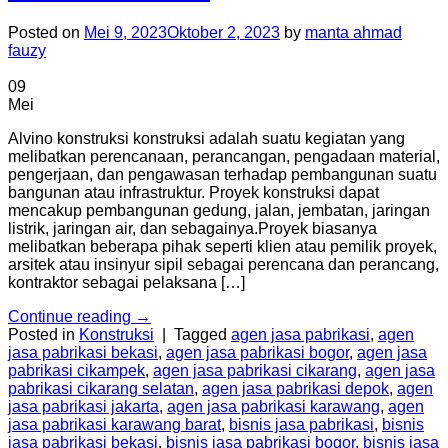
Posted on
Mei 9, 2023
Oktober 2, 2023
by
manta ahmad
fauzy
09
Mei
Alvino konstruksi konstruksi adalah suatu kegiatan yang
melibatkan perencanaan, perancangan, pengadaan material,
pengerjaan, dan pengawasan terhadap pembangunan suatu
bangunan atau infrastruktur. Proyek konstruksi dapat
mencakup pembangunan gedung, jalan, jembatan, jaringan
listrik, jaringan air, dan sebagainya.Proyek biasanya
melibatkan beberapa pihak seperti klien atau pemilik proyek,
arsitek atau insinyur sipil sebagai perencana dan perancang,
kontraktor sebagai pelaksana […]
Continue reading
→
Posted in
Konstruksi
|
Tagged
agen jasa pabrikasi
,
agen
jasa pabrikasi bekasi
,
agen jasa pabrikasi bogor
,
agen jasa
pabrikasi cikampek
,
agen jasa pabrikasi cikarang
,
agen jasa
pabrikasi cikarang selatan
,
agen jasa pabrikasi depok
,
agen
jasa pabrikasi jakarta
,
agen jasa pabrikasi karawang
,
agen
jasa pabrikasi karawang barat
,
bisnis jasa pabrikasi
,
bisnis
jasa pabrikasi bekasi
,
bisnis jasa pabrikasi bogor
,
bisnis jasa