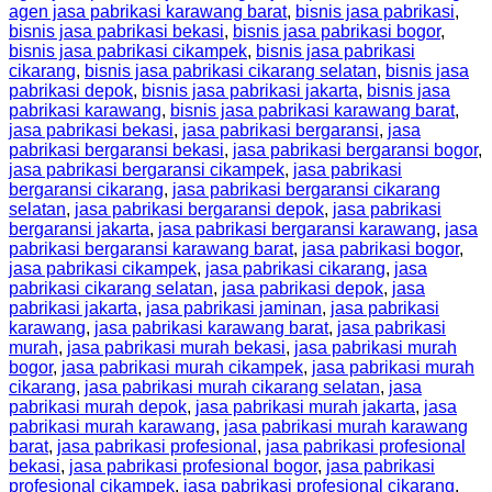
agen jasa pabrikasi karawang barat
,
bisnis jasa pabrikasi
,
bisnis jasa pabrikasi bekasi
,
bisnis jasa pabrikasi bogor
,
bisnis jasa pabrikasi cikampek
,
bisnis jasa pabrikasi
cikarang
,
bisnis jasa pabrikasi cikarang selatan
,
bisnis jasa
pabrikasi depok
,
bisnis jasa pabrikasi jakarta
,
bisnis jasa
pabrikasi karawang
,
bisnis jasa pabrikasi karawang barat
,
jasa pabrikasi bekasi
,
jasa pabrikasi bergaransi
,
jasa
pabrikasi bergaransi bekasi
,
jasa pabrikasi bergaransi bogor
,
jasa pabrikasi bergaransi cikampek
,
jasa pabrikasi
bergaransi cikarang
,
jasa pabrikasi bergaransi cikarang
selatan
,
jasa pabrikasi bergaransi depok
,
jasa pabrikasi
bergaransi jakarta
,
jasa pabrikasi bergaransi karawang
,
jasa
pabrikasi bergaransi karawang barat
,
jasa pabrikasi bogor
,
jasa pabrikasi cikampek
,
jasa pabrikasi cikarang
,
jasa
pabrikasi cikarang selatan
,
jasa pabrikasi depok
,
jasa
pabrikasi jakarta
,
jasa pabrikasi jaminan
,
jasa pabrikasi
karawang
,
jasa pabrikasi karawang barat
,
jasa pabrikasi
murah
,
jasa pabrikasi murah bekasi
,
jasa pabrikasi murah
bogor
,
jasa pabrikasi murah cikampek
,
jasa pabrikasi murah
cikarang
,
jasa pabrikasi murah cikarang selatan
,
jasa
pabrikasi murah depok
,
jasa pabrikasi murah jakarta
,
jasa
pabrikasi murah karawang
,
jasa pabrikasi murah karawang
barat
,
jasa pabrikasi profesional
,
jasa pabrikasi profesional
bekasi
,
jasa pabrikasi profesional bogor
,
jasa pabrikasi
profesional cikampek
,
jasa pabrikasi profesional cikarang
,