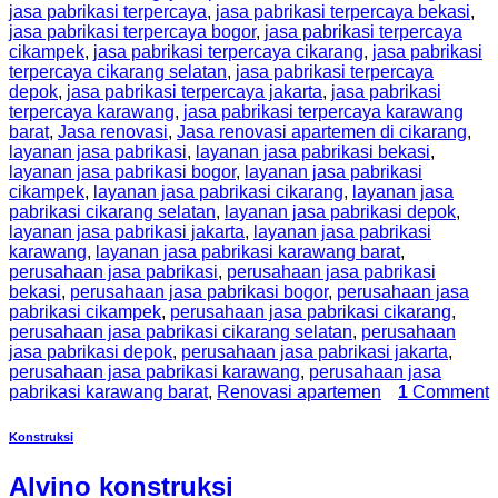
jasa pabrikasi terpercaya
,
jasa pabrikasi terpercaya bekasi
,
jasa pabrikasi terpercaya bogor
,
jasa pabrikasi terpercaya
cikampek
,
jasa pabrikasi terpercaya cikarang
,
jasa pabrikasi
terpercaya cikarang selatan
,
jasa pabrikasi terpercaya
depok
,
jasa pabrikasi terpercaya jakarta
,
jasa pabrikasi
terpercaya karawang
,
jasa pabrikasi terpercaya karawang
barat
,
Jasa renovasi
,
Jasa renovasi apartemen di cikarang
,
layanan jasa pabrikasi
,
layanan jasa pabrikasi bekasi
,
layanan jasa pabrikasi bogor
,
layanan jasa pabrikasi
cikampek
,
layanan jasa pabrikasi cikarang
,
layanan jasa
pabrikasi cikarang selatan
,
layanan jasa pabrikasi depok
,
layanan jasa pabrikasi jakarta
,
layanan jasa pabrikasi
karawang
,
layanan jasa pabrikasi karawang barat
,
perusahaan jasa pabrikasi
,
perusahaan jasa pabrikasi
bekasi
,
perusahaan jasa pabrikasi bogor
,
perusahaan jasa
pabrikasi cikampek
,
perusahaan jasa pabrikasi cikarang
,
perusahaan jasa pabrikasi cikarang selatan
,
perusahaan
jasa pabrikasi depok
,
perusahaan jasa pabrikasi jakarta
,
perusahaan jasa pabrikasi karawang
,
perusahaan jasa
pabrikasi karawang barat
,
Renovasi apartemen
1
Comment
Konstruksi
Alvino konstruksi