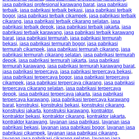
jasa pabrikasi profesional karawang barat
,
jasa pabrikasi
terbaik
,
jasa pabrikasi terbaik bekasi
,
jasa pabrikasi terbaik
bogor
,
jasa pabrikasi terbaik cikampek
,
jasa pabrikasi terbaik
cikarang
,
jasa pabrikasi terbaik cikarang selatan
,
jasa
pabrikasi terbaik depok
,
jasa pabrikasi terbaik jakarta
,
jasa
pabrikasi terbaik karawang
,
jasa pabrikasi terbaik karawang
barat
,
jasa pabrikasi termurah
,
jasa pabrikasi termurah
bekasi
,
jasa pabrikasi termurah bogor
,
jasa pabrikasi
termurah cikampek
,
jasa pabrikasi termurah cikarang
,
jasa
pabrikasi termurah cikarang selatan
,
jasa pabrikasi termurah
depok
,
jasa pabrikasi termurah jakarta
,
jasa pabrikasi
termurah karawang
,
jasa pabrikasi termurah karawang barat
,
jasa pabrikasi terpercaya
,
jasa pabrikasi terpercaya bekasi
,
jasa pabrikasi terpercaya bogor
,
jasa pabrikasi terpercaya
cikampek
,
jasa pabrikasi terpercaya cikarang
,
jasa pabrikasi
terpercaya cikarang selatan
,
jasa pabrikasi terpercaya
depok
,
jasa pabrikasi terpercaya jakarta
,
jasa pabrikasi
terpercaya karawang
,
jasa pabrikasi terpercaya karawang
barat
,
konstruksi
,
konstruksi bekasi
,
konstruksi cikarang
,
konstruksi jakarta
,
konstruksi karawang
,
kontraktor
,
kontraktor bekasi
,
kontraktor cikarang
,
kontraktor jakarta
,
kontraktor karawang
,
layanan jasa pabrikasi
,
layanan jasa
pabrikasi bekasi
,
layanan jasa pabrikasi bogor
,
layanan jasa
pabrikasi cikampek
,
layanan jasa pabrikasi cikarang
,
layanan jasa pabrikasi cikarang selatan
,
layanan jasa