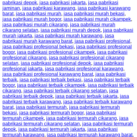
pabrikasi depok
,
jasa pabrikasi jakarta
,
jasa pabrikasi
jaminan
,
jasa pabrikasi karawang
,
jasa pabrikasi karawang
barat
,
jasa pabrikasi murah
,
jasa pabrikasi murah bekasi
,
jasa pabrikasi murah bogor
,
jasa pabrikasi murah cikampek
,
jasa pabrikasi murah cikarang
,
jasa pabrikasi murah
cikarang selatan
,
jasa pabrikasi murah depok
,
jasa pabrikasi
murah jakarta
,
jasa pabrikasi murah karawang
,
jasa
pabrikasi murah karawang barat
,
jasa pabrikasi profesional
,
jasa pabrikasi profesional bekasi
,
jasa pabrikasi profesional
bogor
,
jasa pabrikasi profesional cikampek
,
jasa pabrikasi
profesional cikarang
,
jasa pabrikasi profesional cikarang
selatan
,
jasa pabrikasi profesional depok
,
jasa pabrikasi
profesional jakarta
,
jasa pabrikasi profesional karawang
,
jasa pabrikasi profesional karawang barat
,
jasa pabrikasi
terbaik
,
jasa pabrikasi terbaik bekasi
,
jasa pabrikasi terbaik
bogor
,
jasa pabrikasi terbaik cikampek
,
jasa pabrikasi terbaik
cikarang
,
jasa pabrikasi terbaik cikarang selatan
,
jasa
pabrikasi terbaik depok
,
jasa pabrikasi terbaik jakarta
,
jasa
pabrikasi terbaik karawang
,
jasa pabrikasi terbaik karawang
barat
,
jasa pabrikasi termurah
,
jasa pabrikasi termurah
bekasi
,
jasa pabrikasi termurah bogor
,
jasa pabrikasi
termurah cikampek
,
jasa pabrikasi termurah cikarang
,
jasa
pabrikasi termurah cikarang selatan
,
jasa pabrikasi termurah
depok
,
jasa pabrikasi termurah jakarta
,
jasa pabrikasi
termurah karawang
,
jasa pabrikasi termurah karawang barat
,