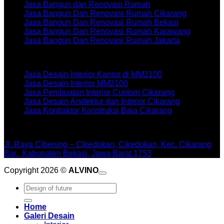
Jasa Bangun dan Renovasi Rumah
Jasa Bangun Dan Renovasi Rumah Cikarang
Jasa Bangun Dan Renovasi Rumah Bekasi
Jasa Bangun Dan Renovasi Rumah Karawang
Jasa Bangun Dan Renovasi Rumah Jakarta
Artikel terbaru
Jasa Desain Interior Kantor di MM2100
Jasa Desain Interior MM2100
Jasa Pembuatan Interior Custom Cikarang
Jasa Desain Arsitektur dan Interior Cikarang
Jasa Kontraktor Konstruksi Baja Cikarang
WORKSHOPE
Jl. Raya Cibening – Cikedokan, Cikedokan, Kec. Cikarang
Bar., Kabupaten Bekasi, Jawa Barat 1753
Copyright 2026 ©
ALVINO
Pencarian
untuk:
Home
Galeri Desain