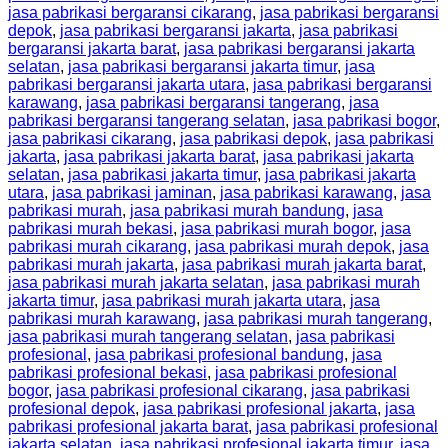
jasa pabrikasi bergaransi cikarang
,
jasa pabrikasi bergaransi
depok
,
jasa pabrikasi bergaransi jakarta
,
jasa pabrikasi
bergaransi jakarta barat
,
jasa pabrikasi bergaransi jakarta
selatan
,
jasa pabrikasi bergaransi jakarta timur
,
jasa
pabrikasi bergaransi jakarta utara
,
jasa pabrikasi bergaransi
karawang
,
jasa pabrikasi bergaransi tangerang
,
jasa
pabrikasi bergaransi tangerang selatan
,
jasa pabrikasi bogor
,
jasa pabrikasi cikarang
,
jasa pabrikasi depok
,
jasa pabrikasi
jakarta
,
jasa pabrikasi jakarta barat
,
jasa pabrikasi jakarta
selatan
,
jasa pabrikasi jakarta timur
,
jasa pabrikasi jakarta
utara
,
jasa pabrikasi jaminan
,
jasa pabrikasi karawang
,
jasa
pabrikasi murah
,
jasa pabrikasi murah bandung
,
jasa
pabrikasi murah bekasi
,
jasa pabrikasi murah bogor
,
jasa
pabrikasi murah cikarang
,
jasa pabrikasi murah depok
,
jasa
pabrikasi murah jakarta
,
jasa pabrikasi murah jakarta barat
,
jasa pabrikasi murah jakarta selatan
,
jasa pabrikasi murah
jakarta timur
,
jasa pabrikasi murah jakarta utara
,
jasa
pabrikasi murah karawang
,
jasa pabrikasi murah tangerang
,
jasa pabrikasi murah tangerang selatan
,
jasa pabrikasi
profesional
,
jasa pabrikasi profesional bandung
,
jasa
pabrikasi profesional bekasi
,
jasa pabrikasi profesional
bogor
,
jasa pabrikasi profesional cikarang
,
jasa pabrikasi
profesional depok
,
jasa pabrikasi profesional jakarta
,
jasa
pabrikasi profesional jakarta barat
,
jasa pabrikasi profesional
jakarta selatan
,
jasa pabrikasi profesional jakarta timur
,
jasa