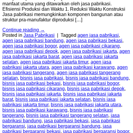
manfaat utama yang ditawarkan oleh jasa pabrikasi.
Efisiensi Produksi dan Waktu 1. Reduksi Waktu Konstruksi
Jasa pabrikasi memungkinkan komponen bangunan atau
struktur pra-manufaktur diproduksi […]
Continue reading
→
Posted in
Jasa Pabrikasi
|
Tagged
agen jasa pabrikasi
,
agen jasa pabrikasi bandung
,
agen jasa pabrikasi bekasi
,
agen jasa pabrikasi bogor
,
agen jasa pabrikasi cikarang
,
agen jasa pabrikasi depok
,
agen jasa pabrikasi jakarta
,
agen
jasa pabrikasi jakarta barat
,
agen jasa pabrikasi jakarta
selatan
,
agen jasa pabrikasi jakarta timur
,
agen jasa
pabrikasi jakarta utara
,
agen jasa pabrikasi karawang
,
agen
jasa pabrikasi tangerang
,
agen jasa pabrikasi tangerang
selatan
,
bisnis jasa pabrikasi
,
bisnis jasa pabrikasi bandung
,
bisnis jasa pabrikasi bekasi
,
bisnis jasa pabrikasi bogor
,
bisnis jasa pabrikasi cikarang
,
bisnis jasa pabrikasi depok
,
bisnis jasa pabrikasi jakarta
,
bisnis jasa pabrikasi jakarta
barat
,
bisnis jasa pabrikasi jakarta selatan
,
bisnis jasa
pabrikasi jakarta timur
,
bisnis jasa pabrikasi jakarta utara
,
bisnis jasa pabrikasi karawang
,
bisnis jasa pabrikasi
tangerang
,
bisnis jasa pabrikasi tangerang selatan
,
jasa
pabrikasi bandung
,
jasa pabrikasi bekasi
,
jasa pabrikasi
bergaransi
,
jasa pabrikasi bergaransi bandung
,
jasa
pabrikasi bergaransi bekasi
,
jasa pabrikasi bergaransi bogor
,