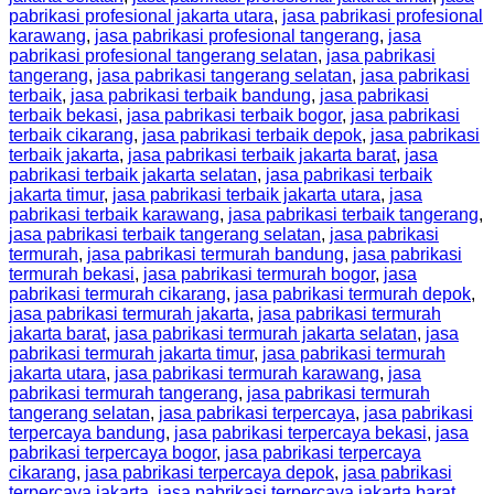
pabrikasi profesional jakarta utara
,
jasa pabrikasi profesional
karawang
,
jasa pabrikasi profesional tangerang
,
jasa
pabrikasi profesional tangerang selatan
,
jasa pabrikasi
tangerang
,
jasa pabrikasi tangerang selatan
,
jasa pabrikasi
terbaik
,
jasa pabrikasi terbaik bandung
,
jasa pabrikasi
terbaik bekasi
,
jasa pabrikasi terbaik bogor
,
jasa pabrikasi
terbaik cikarang
,
jasa pabrikasi terbaik depok
,
jasa pabrikasi
terbaik jakarta
,
jasa pabrikasi terbaik jakarta barat
,
jasa
pabrikasi terbaik jakarta selatan
,
jasa pabrikasi terbaik
jakarta timur
,
jasa pabrikasi terbaik jakarta utara
,
jasa
pabrikasi terbaik karawang
,
jasa pabrikasi terbaik tangerang
,
jasa pabrikasi terbaik tangerang selatan
,
jasa pabrikasi
termurah
,
jasa pabrikasi termurah bandung
,
jasa pabrikasi
termurah bekasi
,
jasa pabrikasi termurah bogor
,
jasa
pabrikasi termurah cikarang
,
jasa pabrikasi termurah depok
,
jasa pabrikasi termurah jakarta
,
jasa pabrikasi termurah
jakarta barat
,
jasa pabrikasi termurah jakarta selatan
,
jasa
pabrikasi termurah jakarta timur
,
jasa pabrikasi termurah
jakarta utara
,
jasa pabrikasi termurah karawang
,
jasa
pabrikasi termurah tangerang
,
jasa pabrikasi termurah
tangerang selatan
,
jasa pabrikasi terpercaya
,
jasa pabrikasi
terpercaya bandung
,
jasa pabrikasi terpercaya bekasi
,
jasa
pabrikasi terpercaya bogor
,
jasa pabrikasi terpercaya
cikarang
,
jasa pabrikasi terpercaya depok
,
jasa pabrikasi
terpercaya jakarta
,
jasa pabrikasi terpercaya jakarta barat
,