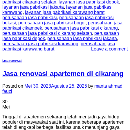
pabrikasi cikarang selatan
,
layanan jasa pabrikasi depok
,
layanan jasa pabrikasi jakarta
,
layanan jasa pabrikasi
karawang
,
layanan jasa pabrikasi karawang barat
,
perusahaan jasa pabrikasi
,
perusahaan jasa pabrikasi
bekasi
,
perusahaan jasa pabrikasi bogor
,
perusahaan jasa
pabrikasi cikampek
,
perusahaan jasa pabrikasi cikarang
,
perusahaan jasa pabrikasi cikarang selatan
,
perusahaan
jasa pabrikasi depok
,
perusahaan jasa pabrikasi jakarta
,
perusahaan jasa pabrikasi karawang
,
perusahaan jasa
pabrikasi karawang barat
Leave a comment
jasa renovasi
Jasa renovasi apartemen di cikarang
Posted on
Mei 30, 2023
Agustus 25, 2025
by
manta ahmad
fauzi
30
Mei
Tinggal di apartemen sekarang telah menjadi gaya hidup
populer di masyarakat saat ini. karena beberapa apartemen
telah dilengkapi berbagai fasilitas untuk menunjang gaya