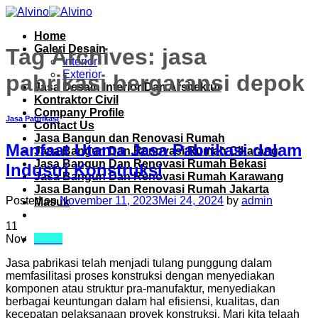
Skip
to
Home
content
Galeri Desain
Tag Archives:
jasa
Interior
Exterior
pabrikasi bergaransi depok
Jasa Desain Interior Dan Arsitektur
Kontraktor Civil
Company Profile
Jasa Pabrikasi
Contact Us
Jasa Bangun dan Renovasi Rumah
Manfaat Utama Jasa Pabrikasi dalam
Jasa Bangun Dan Renovasi Rumah Cikarang
Jasa Bangun Dan Renovasi Rumah Bekasi
Industri Konstruksi
Jasa Bangun Dan Renovasi Rumah Karawang
Jasa Bangun Dan Renovasi Rumah Jakarta
Posted on
November 11, 2023
Mei 24, 2024
by
admin
Masuk
11
Menu
Nov
Jasa pabrikasi telah menjadi tulang punggung dalam
memfasilitasi proses konstruksi dengan menyediakan
komponen atau struktur pra-manufaktur, menyediakan
berbagai keuntungan dalam hal efisiensi, kualitas, dan
kecepatan pelaksanaan proyek konstruksi. Mari kita telaah