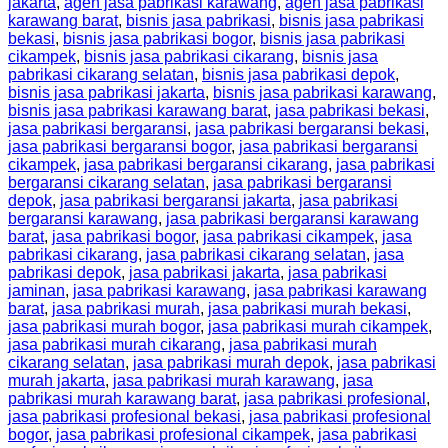
jakarta
,
agen jasa pabrikasi karawang
,
agen jasa pabrikasi
karawang barat
,
bisnis jasa pabrikasi
,
bisnis jasa pabrikasi
bekasi
,
bisnis jasa pabrikasi bogor
,
bisnis jasa pabrikasi
cikampek
,
bisnis jasa pabrikasi cikarang
,
bisnis jasa
pabrikasi cikarang selatan
,
bisnis jasa pabrikasi depok
,
bisnis jasa pabrikasi jakarta
,
bisnis jasa pabrikasi karawang
,
bisnis jasa pabrikasi karawang barat
,
jasa pabrikasi bekasi
,
jasa pabrikasi bergaransi
,
jasa pabrikasi bergaransi bekasi
,
jasa pabrikasi bergaransi bogor
,
jasa pabrikasi bergaransi
cikampek
,
jasa pabrikasi bergaransi cikarang
,
jasa pabrikasi
bergaransi cikarang selatan
,
jasa pabrikasi bergaransi
depok
,
jasa pabrikasi bergaransi jakarta
,
jasa pabrikasi
bergaransi karawang
,
jasa pabrikasi bergaransi karawang
barat
,
jasa pabrikasi bogor
,
jasa pabrikasi cikampek
,
jasa
pabrikasi cikarang
,
jasa pabrikasi cikarang selatan
,
jasa
pabrikasi depok
,
jasa pabrikasi jakarta
,
jasa pabrikasi
jaminan
,
jasa pabrikasi karawang
,
jasa pabrikasi karawang
barat
,
jasa pabrikasi murah
,
jasa pabrikasi murah bekasi
,
jasa pabrikasi murah bogor
,
jasa pabrikasi murah cikampek
,
jasa pabrikasi murah cikarang
,
jasa pabrikasi murah
cikarang selatan
,
jasa pabrikasi murah depok
,
jasa pabrikasi
murah jakarta
,
jasa pabrikasi murah karawang
,
jasa
pabrikasi murah karawang barat
,
jasa pabrikasi profesional
,
jasa pabrikasi profesional bekasi
,
jasa pabrikasi profesional
bogor
,
jasa pabrikasi profesional cikampek
,
jasa pabrikasi