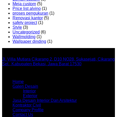
Meja custom
(5)
Price list alvino
(1)
proses pengukuran
(1)
Renovasi kantor
(5)
safety project
(1)
Style
(3)
Uncategorized
(6)
Wallmolding
(1)
Wallpaper dinding
(1)
Office
Jl. Villa Mutiara Cikarang 2, D10 NO28, Sukasejati, Cikarang
Sel., Kabupaten Bekasi, Jawa Barat 17530
Menu
Home
Galeri Desain
Interior
Exterior
Jasa Desain Interior Dan Arsitektur
Kontraktor Civil
Company Profile
Contact Us