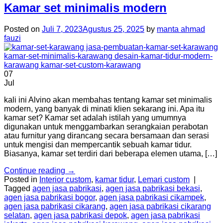
Kamar set minimalis modern
Posted on
Juli 7, 2023
Agustus 25, 2025
by
manta ahmad
fauzi
07
Jul
kali ini Alvino akan membahas tentang kamar set minimalis
modern, yang banyak di minati klien sekarang ini. Apa itu
kamar set? Kamar set adalah istilah yang umumnya
digunakan untuk menggambarkan serangkaian perabotan
atau furnitur yang dirancang secara bersamaan dan serasi
untuk mengisi dan mempercantik sebuah kamar tidur.
Biasanya, kamar set terdiri dari beberapa elemen utama, […]
Continue reading
→
Posted in
Interior custom
,
kamar tidur
,
Lemari custom
|
Tagged
agen jasa pabrikasi
,
agen jasa pabrikasi bekasi
,
agen jasa pabrikasi bogor
,
agen jasa pabrikasi cikampek
,
agen jasa pabrikasi cikarang
,
agen jasa pabrikasi cikarang
selatan
,
agen jasa pabrikasi depok
,
agen jasa pabrikasi