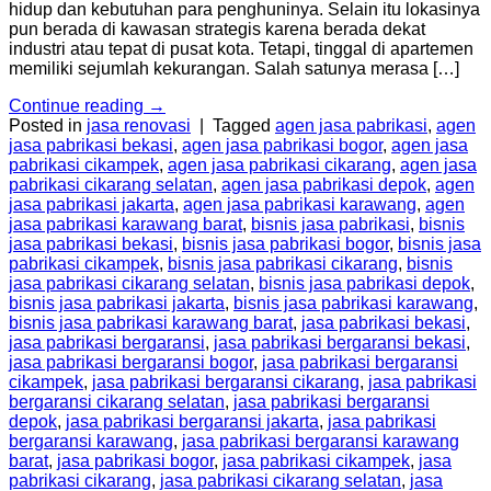
hidup dan kebutuhan para penghuninya. Selain itu lokasinya
pun berada di kawasan strategis karena berada dekat
industri atau tepat di pusat kota. Tetapi, tinggal di apartemen
memiliki sejumlah kekurangan. Salah satunya merasa […]
Continue reading
→
Posted in
jasa renovasi
|
Tagged
agen jasa pabrikasi
,
agen
jasa pabrikasi bekasi
,
agen jasa pabrikasi bogor
,
agen jasa
pabrikasi cikampek
,
agen jasa pabrikasi cikarang
,
agen jasa
pabrikasi cikarang selatan
,
agen jasa pabrikasi depok
,
agen
jasa pabrikasi jakarta
,
agen jasa pabrikasi karawang
,
agen
jasa pabrikasi karawang barat
,
bisnis jasa pabrikasi
,
bisnis
jasa pabrikasi bekasi
,
bisnis jasa pabrikasi bogor
,
bisnis jasa
pabrikasi cikampek
,
bisnis jasa pabrikasi cikarang
,
bisnis
jasa pabrikasi cikarang selatan
,
bisnis jasa pabrikasi depok
,
bisnis jasa pabrikasi jakarta
,
bisnis jasa pabrikasi karawang
,
bisnis jasa pabrikasi karawang barat
,
jasa pabrikasi bekasi
,
jasa pabrikasi bergaransi
,
jasa pabrikasi bergaransi bekasi
,
jasa pabrikasi bergaransi bogor
,
jasa pabrikasi bergaransi
cikampek
,
jasa pabrikasi bergaransi cikarang
,
jasa pabrikasi
bergaransi cikarang selatan
,
jasa pabrikasi bergaransi
depok
,
jasa pabrikasi bergaransi jakarta
,
jasa pabrikasi
bergaransi karawang
,
jasa pabrikasi bergaransi karawang
barat
,
jasa pabrikasi bogor
,
jasa pabrikasi cikampek
,
jasa
pabrikasi cikarang
,
jasa pabrikasi cikarang selatan
,
jasa