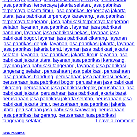
jasa pabrikasi terpercaya jakarta selatan
,
jasa pabrikasi
terpercaya jakarta timur
,
jasa pabrikasi terpercaya jakarta
utara
,
jasa pabrikasi terpercaya karawang
,
jasa pabrikasi
terpercaya tangerang
,
jasa pabrikasi terpercaya tangerang
selatan
,
layanan jasa pabrikasi
,
layanan jasa pabrikasi
bandung
,
layanan jasa pabrikasi bekasi
,
layanan jasa
pabrikasi bogor
,
layanan jasa pabrikasi cikarang
,
layanan
jasa pabrikasi depok
,
layanan jasa pabrikasi jakarta
,
layanan
jasa pabrikasi jakarta barat
,
layanan jasa pabrikasi jakarta
selatan
,
layanan jasa pabrikasi jakarta timur
,
layanan jasa
pabrikasi jakarta utara
,
layanan jasa pabrikasi karawang
,
layanan jasa pabrikasi tangerang
,
layanan jasa pabrikasi
tangerang selatan
,
perusahaan jasa pabrikasi
,
perusahaan
jasa pabrikasi bandung
,
perusahaan jasa pabrikasi bekasi
,
perusahaan jasa pabrikasi bogor
,
perusahaan jasa pabrikasi
cikarang
,
perusahaan jasa pabrikasi depok
,
perusahaan jasa
pabrikasi jakarta
,
perusahaan jasa pabrikasi jakarta barat
,
perusahaan jasa pabrikasi jakarta selatan
,
perusahaan jasa
pabrikasi jakarta timur
,
perusahaan jasa pabrikasi jakarta
utara
,
perusahaan jasa pabrikasi karawang
,
perusahaan
jasa pabrikasi tangerang
,
perusahaan jasa pabrikasi
tangerang selatan
Leave a comment
Jasa Pabrikasi