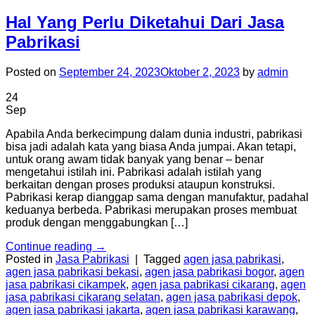
Hal Yang Perlu Diketahui Dari Jasa
Pabrikasi
Posted on
September 24, 2023
Oktober 2, 2023
by
admin
24
Sep
Apabila Anda berkecimpung dalam dunia industri, pabrikasi
bisa jadi adalah kata yang biasa Anda jumpai. Akan tetapi,
untuk orang awam tidak banyak yang benar – benar
mengetahui istilah ini. Pabrikasi adalah istilah yang
berkaitan dengan proses produksi ataupun konstruksi.
Pabrikasi kerap dianggap sama dengan manufaktur, padahal
keduanya berbeda. Pabrikasi merupakan proses membuat
produk dengan menggabungkan […]
Continue reading
→
Posted in
Jasa Pabrikasi
|
Tagged
agen jasa pabrikasi
,
agen jasa pabrikasi bekasi
,
agen jasa pabrikasi bogor
,
agen
jasa pabrikasi cikampek
,
agen jasa pabrikasi cikarang
,
agen
jasa pabrikasi cikarang selatan
,
agen jasa pabrikasi depok
,
agen jasa pabrikasi jakarta
,
agen jasa pabrikasi karawang
,