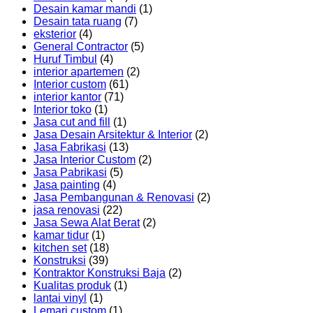
Desain kamar mandi
(1)
Desain tata ruang
(7)
eksterior
(4)
General Contractor
(5)
Huruf Timbul
(4)
interior apartemen
(2)
Interior custom
(61)
interior kantor
(71)
Interior toko
(1)
Jasa cut and fill
(1)
Jasa Desain Arsitektur & Interior
(2)
Jasa Fabrikasi
(13)
Jasa Interior Custom
(2)
Jasa Pabrikasi
(5)
Jasa painting
(4)
Jasa Pembangunan & Renovasi
(2)
jasa renovasi
(22)
Jasa Sewa Alat Berat
(2)
kamar tidur
(1)
kitchen set
(18)
Konstruksi
(39)
Kontraktor Konstruksi Baja
(2)
Kualitas produk
(1)
lantai vinyl
(1)
Lemari custom
(1)