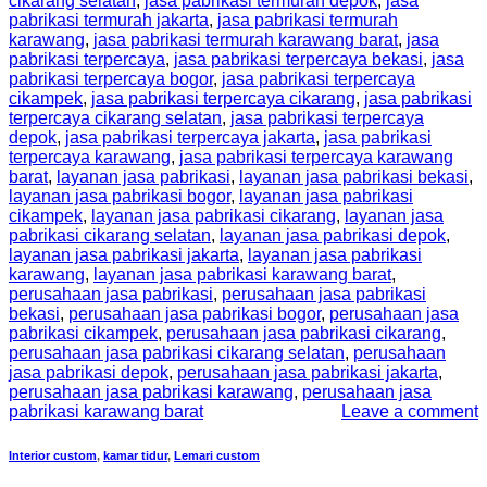
cikarang selatan
,
jasa pabrikasi termurah depok
,
jasa
pabrikasi termurah jakarta
,
jasa pabrikasi termurah
karawang
,
jasa pabrikasi termurah karawang barat
,
jasa
pabrikasi terpercaya
,
jasa pabrikasi terpercaya bekasi
,
jasa
pabrikasi terpercaya bogor
,
jasa pabrikasi terpercaya
cikampek
,
jasa pabrikasi terpercaya cikarang
,
jasa pabrikasi
terpercaya cikarang selatan
,
jasa pabrikasi terpercaya
depok
,
jasa pabrikasi terpercaya jakarta
,
jasa pabrikasi
terpercaya karawang
,
jasa pabrikasi terpercaya karawang
barat
,
layanan jasa pabrikasi
,
layanan jasa pabrikasi bekasi
,
layanan jasa pabrikasi bogor
,
layanan jasa pabrikasi
cikampek
,
layanan jasa pabrikasi cikarang
,
layanan jasa
pabrikasi cikarang selatan
,
layanan jasa pabrikasi depok
,
layanan jasa pabrikasi jakarta
,
layanan jasa pabrikasi
karawang
,
layanan jasa pabrikasi karawang barat
,
perusahaan jasa pabrikasi
,
perusahaan jasa pabrikasi
bekasi
,
perusahaan jasa pabrikasi bogor
,
perusahaan jasa
pabrikasi cikampek
,
perusahaan jasa pabrikasi cikarang
,
perusahaan jasa pabrikasi cikarang selatan
,
perusahaan
jasa pabrikasi depok
,
perusahaan jasa pabrikasi jakarta
,
perusahaan jasa pabrikasi karawang
,
perusahaan jasa
pabrikasi karawang barat
Leave a comment
Interior custom
,
kamar tidur
,
Lemari custom