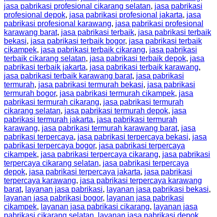
jasa pabrikasi profesional cikarang selatan
,
jasa pabrikasi
profesional depok
,
jasa pabrikasi profesional jakarta
,
jasa
pabrikasi profesional karawang
,
jasa pabrikasi profesional
karawang barat
,
jasa pabrikasi terbaik
,
jasa pabrikasi terbaik
bekasi
,
jasa pabrikasi terbaik bogor
,
jasa pabrikasi terbaik
cikampek
,
jasa pabrikasi terbaik cikarang
,
jasa pabrikasi
terbaik cikarang selatan
,
jasa pabrikasi terbaik depok
,
jasa
pabrikasi terbaik jakarta
,
jasa pabrikasi terbaik karawang
,
jasa pabrikasi terbaik karawang barat
,
jasa pabrikasi
termurah
,
jasa pabrikasi termurah bekasi
,
jasa pabrikasi
termurah bogor
,
jasa pabrikasi termurah cikampek
,
jasa
pabrikasi termurah cikarang
,
jasa pabrikasi termurah
cikarang selatan
,
jasa pabrikasi termurah depok
,
jasa
pabrikasi termurah jakarta
,
jasa pabrikasi termurah
karawang
,
jasa pabrikasi termurah karawang barat
,
jasa
pabrikasi terpercaya
,
jasa pabrikasi terpercaya bekasi
,
jasa
pabrikasi terpercaya bogor
,
jasa pabrikasi terpercaya
cikampek
,
jasa pabrikasi terpercaya cikarang
,
jasa pabrikasi
terpercaya cikarang selatan
,
jasa pabrikasi terpercaya
depok
,
jasa pabrikasi terpercaya jakarta
,
jasa pabrikasi
terpercaya karawang
,
jasa pabrikasi terpercaya karawang
barat
,
layanan jasa pabrikasi
,
layanan jasa pabrikasi bekasi
,
layanan jasa pabrikasi bogor
,
layanan jasa pabrikasi
cikampek
,
layanan jasa pabrikasi cikarang
,
layanan jasa
pabrikasi cikarang selatan
,
layanan jasa pabrikasi depok
,