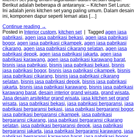
Berikut adalah beberapa di antaranya: – Kitchen Set Lurus:
Ini adalah jenis kitchen set yang paling umum. Dalam desain
ini, komponen dapur seperti lemari atas […]
Continue reading
→
Posted in
Interior custom
,
kitchen set
|
Tagged
agen jasa
pabrikasi
,
agen jasa pabrikasi bekasi
,
agen jasa pabrikasi
bogor
,
agen jasa pabrikasi cikampek
,
agen jasa pabrikasi
cikarang
,
agen jasa pabrikasi cikarang selatan
,
agen jasa
pabrikasi depok
,
agen jasa pabrikasi jakarta
,
agen jasa
pabrikasi karawang
,
agen jasa pabrikasi karawang barat
,
bisnis jasa pabrikasi
,
bisnis jasa pabrikasi bekasi
,
bisnis
jasa pabrikasi bogor
,
bisnis jasa pabrikasi cikampek
,
bisnis
jasa pabrikasi cikarang
,
bisnis jasa pabrikasi cikarang
selatan
,
bisnis jasa pabrikasi depok
,
bisnis jasa pabrikasi
jakarta
,
bisnis jasa pabrikasi karawang
,
bisnis jasa pabrikasi
karawang barat
,
desain interior grand wisata
,
grand wisata
,
Jasa desain arsitektur grand wisata
,
jasa kitchen set grand
wisata
,
jasa pabrikasi bekasi
,
jasa pabrikasi bergaransi
,
jasa
pabrikasi bergaransi bekasi
,
jasa pabrikasi bergaransi bogor
,
jasa pabrikasi bergaransi cikampek
,
jasa pabrikasi
bergaransi cikarang
,
jasa pabrikasi bergaransi cikarang
selatan
,
jasa pabrikasi bergaransi depok
,
jasa pabrikasi
bergaransi jakarta
,
jasa pabrikasi bergaransi karawang
,
jasa
pabrikasi bergaransi karawang barat
,
jasa pabrikasi bogor
,