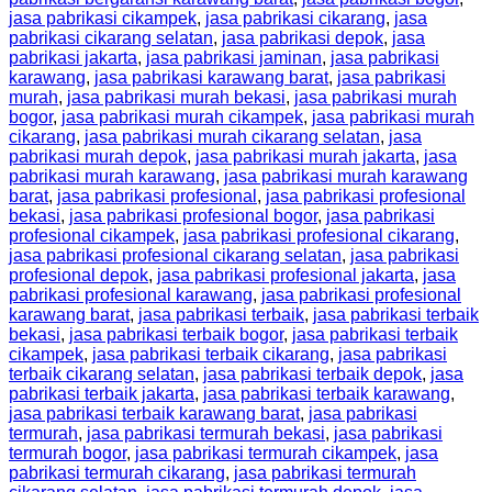
jasa pabrikasi cikampek
,
jasa pabrikasi cikarang
,
jasa
pabrikasi cikarang selatan
,
jasa pabrikasi depok
,
jasa
pabrikasi jakarta
,
jasa pabrikasi jaminan
,
jasa pabrikasi
karawang
,
jasa pabrikasi karawang barat
,
jasa pabrikasi
murah
,
jasa pabrikasi murah bekasi
,
jasa pabrikasi murah
bogor
,
jasa pabrikasi murah cikampek
,
jasa pabrikasi murah
cikarang
,
jasa pabrikasi murah cikarang selatan
,
jasa
pabrikasi murah depok
,
jasa pabrikasi murah jakarta
,
jasa
pabrikasi murah karawang
,
jasa pabrikasi murah karawang
barat
,
jasa pabrikasi profesional
,
jasa pabrikasi profesional
bekasi
,
jasa pabrikasi profesional bogor
,
jasa pabrikasi
profesional cikampek
,
jasa pabrikasi profesional cikarang
,
jasa pabrikasi profesional cikarang selatan
,
jasa pabrikasi
profesional depok
,
jasa pabrikasi profesional jakarta
,
jasa
pabrikasi profesional karawang
,
jasa pabrikasi profesional
karawang barat
,
jasa pabrikasi terbaik
,
jasa pabrikasi terbaik
bekasi
,
jasa pabrikasi terbaik bogor
,
jasa pabrikasi terbaik
cikampek
,
jasa pabrikasi terbaik cikarang
,
jasa pabrikasi
terbaik cikarang selatan
,
jasa pabrikasi terbaik depok
,
jasa
pabrikasi terbaik jakarta
,
jasa pabrikasi terbaik karawang
,
jasa pabrikasi terbaik karawang barat
,
jasa pabrikasi
termurah
,
jasa pabrikasi termurah bekasi
,
jasa pabrikasi
termurah bogor
,
jasa pabrikasi termurah cikampek
,
jasa
pabrikasi termurah cikarang
,
jasa pabrikasi termurah