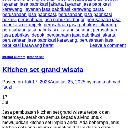
layanan jasa pabrikasi jakarta
,
layanan jasa pabrikasi
karawang
,
layanan jasa pabrikasi karawang barat
,
perusahaan jasa pabrikasi
,
perusahaan jasa pabrikasi
bekasi
,
perusahaan jasa pabrikasi bogor
,
perusahaan jasa
pabrikasi cikampek
,
perusahaan jasa pabrikasi cikarang
,
perusahaan jasa pabrikasi cikarang selatan
,
perusahaan
jasa pabrikasi depok
,
perusahaan jasa pabrikasi jakarta
,
perusahaan jasa pabrikasi karawang
,
perusahaan jasa
pabrikasi karawang barat
Leave a comment
Interior custom
,
kitchen set
Kitchen set grand wisata
Posted on
Juli 17, 2023
Agustus 25, 2025
by
manta ahmad
fauzi
17
Jul
Jasa pembuatan kitchen set grand wisata terbaik dan
terpercaya, serahkan semua kepada alvino untuk
mewujudkan kitchen set impian anda. Ada beberapa jenis
kitchen set yang umum digunakan dalam desain dapur.