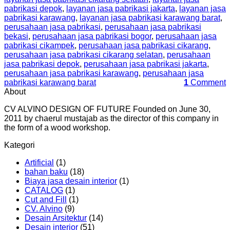
pabrikasi depok
,
layanan jasa pabrikasi jakarta
,
layanan jasa
pabrikasi karawang
,
layanan jasa pabrikasi karawang barat
,
perusahaan jasa pabrikasi
,
perusahaan jasa pabrikasi
bekasi
,
perusahaan jasa pabrikasi bogor
,
perusahaan jasa
pabrikasi cikampek
,
perusahaan jasa pabrikasi cikarang
,
perusahaan jasa pabrikasi cikarang selatan
,
perusahaan
jasa pabrikasi depok
,
perusahaan jasa pabrikasi jakarta
,
perusahaan jasa pabrikasi karawang
,
perusahaan jasa
pabrikasi karawang barat
1
Comment
About
CV ALVINO DESIGN OF FUTURE Founded on June 30,
2011 by chaerul mustajab as the director of this company in
the form of a wood workshop.
Kategori
Artificial
(1)
bahan baku
(18)
Biaya jasa desain interior
(1)
CATALOG
(1)
Cut and Fill
(1)
CV. Alvino
(9)
Desain Arsitektur
(14)
Desain interior
(51)