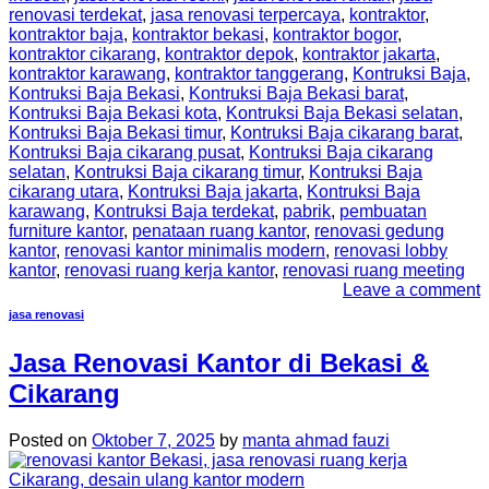
renovasi terdekat
,
jasa renovasi terpercaya
,
kontraktor
,
kontraktor baja
,
kontraktor bekasi
,
kontraktor bogor
,
kontraktor cikarang
,
kontraktor depok
,
kontraktor jakarta
,
kontraktor karawang
,
kontraktor tanggerang
,
Kontruksi Baja
,
Kontruksi Baja Bekasi
,
Kontruksi Baja Bekasi barat
,
Kontruksi Baja Bekasi kota
,
Kontruksi Baja Bekasi selatan
,
Kontruksi Baja Bekasi timur
,
Kontruksi Baja cikarang barat
,
Kontruksi Baja cikarang pusat
,
Kontruksi Baja cikarang
selatan
,
Kontruksi Baja cikarang timur
,
Kontruksi Baja
cikarang utara
,
Kontruksi Baja jakarta
,
Kontruksi Baja
karawang
,
Kontruksi Baja terdekat
,
pabrik
,
pembuatan
furniture kantor
,
penataan ruang kantor
,
renovasi gedung
kantor
,
renovasi kantor minimalis modern
,
renovasi lobby
kantor
,
renovasi ruang kerja kantor
,
renovasi ruang meeting
Leave a comment
jasa renovasi
Jasa Renovasi Kantor di Bekasi &
Cikarang
Posted on
Oktober 7, 2025
by
manta ahmad fauzi