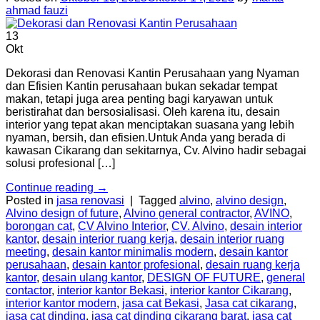
ahmad fauzi
13
Okt
Dekorasi dan Renovasi Kantin Perusahaan yang Nyaman
dan Efisien Kantin perusahaan bukan sekadar tempat
makan, tetapi juga area penting bagi karyawan untuk
beristirahat dan bersosialisasi. Oleh karena itu, desain
interior yang tepat akan menciptakan suasana yang lebih
nyaman, bersih, dan efisien.Untuk Anda yang berada di
kawasan Cikarang dan sekitarnya, Cv. Alvino hadir sebagai
solusi profesional […]
Continue reading
→
Posted in
jasa renovasi
|
Tagged
alvino
,
alvino design
,
Alvino design of future
,
Alvino general contractor
,
AVINO
,
borongan cat
,
CV Alvino Interior
,
CV. Alvino
,
desain interior
kantor
,
desain interior ruang kerja
,
desain interior ruang
meeting
,
desain kantor minimalis modern
,
desain kantor
perusahaan
,
desain kantor profesional
,
desain ruang kerja
kantor
,
desain ulang kantor
,
DESIGN OF FUTURE
,
general
contactor
,
interior kantor Bekasi
,
interior kantor Cikarang
,
interior kantor modern
,
jasa cat Bekasi
,
Jasa cat cikarang
,
jasa cat dinding
,
jasa cat dinding cikarang barat
,
jasa cat