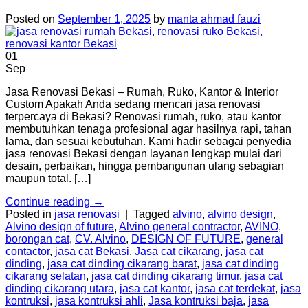
Posted on
September 1, 2025
by
manta ahmad fauzi
01
Sep
Jasa Renovasi Bekasi – Rumah, Ruko, Kantor & Interior
Custom Apakah Anda sedang mencari jasa renovasi
terpercaya di Bekasi? Renovasi rumah, ruko, atau kantor
membutuhkan tenaga profesional agar hasilnya rapi, tahan
lama, dan sesuai kebutuhan. Kami hadir sebagai penyedia
jasa renovasi Bekasi dengan layanan lengkap mulai dari
desain, perbaikan, hingga pembangunan ulang sebagian
maupun total. […]
Continue reading
→
Posted in
jasa renovasi
|
Tagged
alvino
,
alvino design
,
Alvino design of future
,
Alvino general contractor
,
AVINO
,
borongan cat
,
CV. Alvino
,
DESIGN OF FUTURE
,
general
contactor
,
jasa cat Bekasi
,
Jasa cat cikarang
,
jasa cat
dinding
,
jasa cat dinding cikarang barat
,
jasa cat dinding
cikarang selatan
,
jasa cat dinding cikarang timur
,
jasa cat
dinding cikarang utara
,
jasa cat kantor
,
jasa cat terdekat
,
jasa
kontruksi
,
jasa kontruksi ahli
,
Jasa kontruksi baja
,
jasa