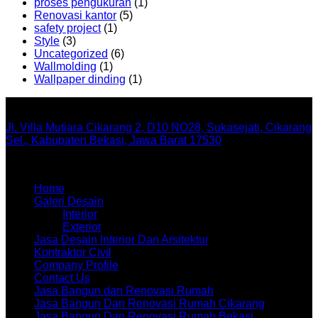
proses pengukuran
(1)
Renovasi kantor
(5)
safety project
(1)
Style
(3)
Uncategorized
(6)
Wallmolding
(1)
Wallpaper dinding
(1)
Office
Jl. Villa Mutiara Cikarang 2, D10 NO28, Sukasejati, Cikarang
Sel., Kabupaten Bekasi, Jawa Barat 17530
Menu
Home
Galeri Desain
Interior
Exterior
Jasa Desain Interior Dan Arsitektur
Kontraktor Civil
Company Profile
Contact Us
Jasa Bangun dan Renovasi Rumah
Jasa Bangun Dan Renovasi Rumah Cikarang
Jasa Bangun Dan Renovasi Rumah Bekasi