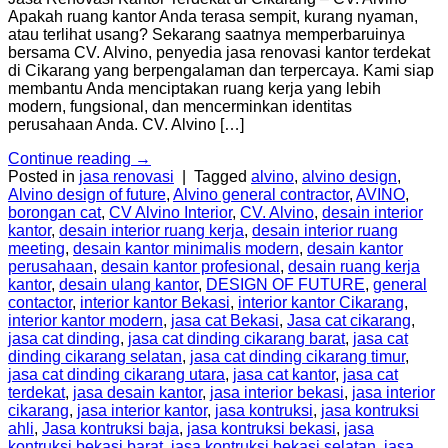
Apakah ruang kantor Anda terasa sempit, kurang nyaman,
atau terlihat usang? Sekarang saatnya memperbaruinya
bersama CV. Alvino, penyedia jasa renovasi kantor terdekat
di Cikarang yang berpengalaman dan terpercaya. Kami siap
membantu Anda menciptakan ruang kerja yang lebih
modern, fungsional, dan mencerminkan identitas
perusahaan Anda. CV. Alvino […]
Continue reading
→
Posted in
jasa renovasi
|
Tagged
alvino
,
alvino design
,
Alvino design of future
,
Alvino general contractor
,
AVINO
,
borongan cat
,
CV Alvino Interior
,
CV. Alvino
,
desain interior
kantor
,
desain interior ruang kerja
,
desain interior ruang
meeting
,
desain kantor minimalis modern
,
desain kantor
perusahaan
,
desain kantor profesional
,
desain ruang kerja
kantor
,
desain ulang kantor
,
DESIGN OF FUTURE
,
general
contactor
,
interior kantor Bekasi
,
interior kantor Cikarang
,
interior kantor modern
,
jasa cat Bekasi
,
Jasa cat cikarang
,
jasa cat dinding
,
jasa cat dinding cikarang barat
,
jasa cat
dinding cikarang selatan
,
jasa cat dinding cikarang timur
,
jasa cat dinding cikarang utara
,
jasa cat kantor
,
jasa cat
terdekat
,
jasa desain kantor
,
jasa interior bekasi
,
jasa interior
cikarang
,
jasa interior kantor
,
jasa kontruksi
,
jasa kontruksi
ahli
,
Jasa kontruksi baja
,
jasa kontruksi bekasi
,
jasa
kontruksi bekasi barat
,
jasa kontruksi bekasi selatan
,
jasa