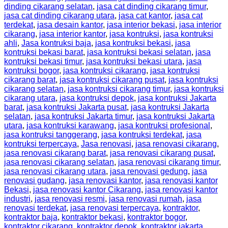
dinding cikarang selatan
,
jasa cat dinding cikarang timur
,
jasa cat dinding cikarang utara
,
jasa cat kantor
,
jasa cat
terdekat
,
jasa desain kantor
,
jasa interior bekasi
,
jasa interior
cikarang
,
jasa interior kantor
,
jasa kontruksi
,
jasa kontruksi
ahli
,
Jasa kontruksi baja
,
jasa kontruksi bekasi
,
jasa
kontruksi bekasi barat
,
jasa kontruksi bekasi selatan
,
jasa
kontruksi bekasi timur
,
jasa kontruksi bekasi utara
,
jasa
kontruksi bogor
,
jasa kontruksi cikarang
,
jasa kontruksi
cikarang barat
,
jasa kontruksi cikarang pusat
,
jasa kontruksi
cikarang selatan
,
jasa kontruksi cikarang timur
,
jasa kontruksi
cikarang utara
,
jasa kontruksi depok
,
jasa kontruksi Jakarta
barat
,
jasa kontruksi Jakarta pusat
,
jasa kontruksi Jakarta
selatan
,
jasa kontruksi Jakarta timur
,
jasa kontruksi Jakarta
utara
,
jasa kontruksi karawang
,
jasa kontruksi profesional
,
jasa kontruksi tanggerang
,
jasa kontruksi terdekat
,
jasa
kontruksi terpercaya
,
Jasa renovasi
,
jasa renovasi cikarang
,
jasa renovasi cikarang barat
,
jasa renovasi cikarang pusat
,
jasa renovasi cikarang selatan
,
jasa renovasi cikarang timur
,
jasa renovasi cikarang utara
,
jasa renovasi gedung
,
jasa
renovasi gudang
,
jasa renovasi kantor
,
jasa renovasi kantor
Bekasi
,
jasa renovasi kantor Cikarang
,
jasa renovasi kantor
industri
,
jasa renovasi resmi
,
jasa renovasi rumah
,
jasa
renovasi terdekat
,
jasa renovasi terpercaya
,
kontraktor
,
kontraktor baja
,
kontraktor bekasi
,
kontraktor bogor
,
kontraktor cikarang
,
kontraktor depok
,
kontraktor jakarta
,