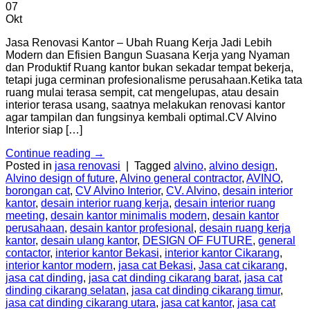
07
Okt
Jasa Renovasi Kantor – Ubah Ruang Kerja Jadi Lebih
Modern dan Efisien Bangun Suasana Kerja yang Nyaman
dan Produktif Ruang kantor bukan sekadar tempat bekerja,
tetapi juga cerminan profesionalisme perusahaan.Ketika tata
ruang mulai terasa sempit, cat mengelupas, atau desain
interior terasa usang, saatnya melakukan renovasi kantor
agar tampilan dan fungsinya kembali optimal.CV Alvino
Interior siap […]
Continue reading
→
Posted in
jasa renovasi
|
Tagged
alvino
,
alvino design
,
Alvino design of future
,
Alvino general contractor
,
AVINO
,
borongan cat
,
CV Alvino Interior
,
CV. Alvino
,
desain interior
kantor
,
desain interior ruang kerja
,
desain interior ruang
meeting
,
desain kantor minimalis modern
,
desain kantor
perusahaan
,
desain kantor profesional
,
desain ruang kerja
kantor
,
desain ulang kantor
,
DESIGN OF FUTURE
,
general
contactor
,
interior kantor Bekasi
,
interior kantor Cikarang
,
interior kantor modern
,
jasa cat Bekasi
,
Jasa cat cikarang
,
jasa cat dinding
,
jasa cat dinding cikarang barat
,
jasa cat
dinding cikarang selatan
,
jasa cat dinding cikarang timur
,
jasa cat dinding cikarang utara
,
jasa cat kantor
,
jasa cat