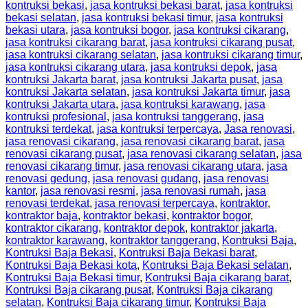
kontruksi bekasi
,
jasa kontruksi bekasi barat
,
jasa kontruksi
bekasi selatan
,
jasa kontruksi bekasi timur
,
jasa kontruksi
bekasi utara
,
jasa kontruksi bogor
,
jasa kontruksi cikarang
,
jasa kontruksi cikarang barat
,
jasa kontruksi cikarang pusat
,
jasa kontruksi cikarang selatan
,
jasa kontruksi cikarang timur
,
jasa kontruksi cikarang utara
,
jasa kontruksi depok
,
jasa
kontruksi Jakarta barat
,
jasa kontruksi Jakarta pusat
,
jasa
kontruksi Jakarta selatan
,
jasa kontruksi Jakarta timur
,
jasa
kontruksi Jakarta utara
,
jasa kontruksi karawang
,
jasa
kontruksi profesional
,
jasa kontruksi tanggerang
,
jasa
kontruksi terdekat
,
jasa kontruksi terpercaya
,
Jasa renovasi
,
jasa renovasi cikarang
,
jasa renovasi cikarang barat
,
jasa
renovasi cikarang pusat
,
jasa renovasi cikarang selatan
,
jasa
renovasi cikarang timur
,
jasa renovasi cikarang utara
,
jasa
renovasi gedung
,
jasa renovasi gudang
,
jasa renovasi
kantor
,
jasa renovasi resmi
,
jasa renovasi rumah
,
jasa
renovasi terdekat
,
jasa renovasi terpercaya
,
kontraktor
,
kontraktor baja
,
kontraktor bekasi
,
kontraktor bogor
,
kontraktor cikarang
,
kontraktor depok
,
kontraktor jakarta
,
kontraktor karawang
,
kontraktor tanggerang
,
Kontruksi Baja
,
Kontruksi Baja Bekasi
,
Kontruksi Baja Bekasi barat
,
Kontruksi Baja Bekasi kota
,
Kontruksi Baja Bekasi selatan
,
Kontruksi Baja Bekasi timur
,
Kontruksi Baja cikarang barat
,
Kontruksi Baja cikarang pusat
,
Kontruksi Baja cikarang
selatan
,
Kontruksi Baja cikarang timur
,
Kontruksi Baja