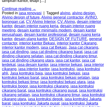
tampilan kantor, tetapi […]
Continue reading
→
Posted in
jasa renovasi
|
Tagged
alvino
,
alvino design
,
Alvino design of future
,
Alvino general contractor
,
AVINO
,
borongan cat
,
CV Alvino Interior
,
CV. Alvino
,
desain interior
kantor
,
desain interior ruang kerja
,
desain interior ruang
meeting
,
desain kantor minimalis modern
,
desain kantor
perusahaan
,
desain kantor profesional
,
desain ruang kerja
kantor
,
desain ulang kantor
,
DESIGN OF FUTURE
,
general
contactor
,
interior kantor Bekasi
,
interior kantor Cikarang
,
interior kantor modern
,
jasa cat Bekasi
,
Jasa cat cikarang
,
jasa cat dinding
,
jasa cat dinding cikarang barat
,
jasa cat
dinding cikarang selatan
,
jasa cat dinding cikarang timur
,
jasa cat dinding cikarang utara
,
jasa cat kantor
,
jasa cat
terdekat
,
jasa desain kantor
,
jasa interior bekasi
,
jasa interior
cikarang
,
jasa interior kantor
,
jasa kontruksi
,
jasa kontruksi
ahli
,
Jasa kontruksi baja
,
jasa kontruksi bekasi
,
jasa
kontruksi bekasi barat
,
jasa kontruksi bekasi selatan
,
jasa
kontruksi bekasi timur
,
jasa kontruksi bekasi utara
,
jasa
kontruksi bogor
,
jasa kontruksi cikarang
,
jasa kontruksi
cikarang barat
,
jasa kontruksi cikarang pusat
,
jasa kontruksi
cikarang selatan
,
jasa kontruksi cikarang timur
,
jasa kontruksi
cikarang utara
,
jasa kontruksi depok
,
jasa kontruksi Jakarta
barat
,
jasa kontruksi Jakarta pusat
,
jasa kontruksi Jakarta