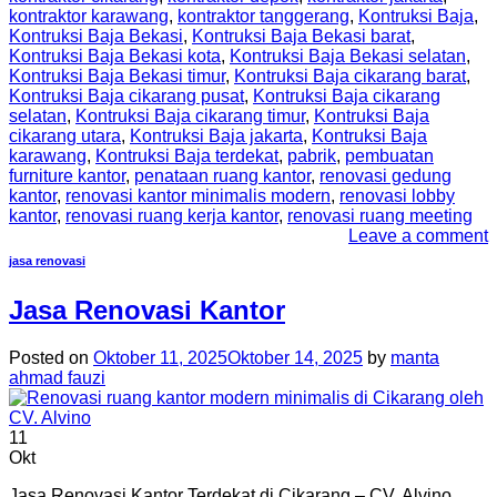
kontraktor karawang
,
kontraktor tanggerang
,
Kontruksi Baja
,
Kontruksi Baja Bekasi
,
Kontruksi Baja Bekasi barat
,
Kontruksi Baja Bekasi kota
,
Kontruksi Baja Bekasi selatan
,
Kontruksi Baja Bekasi timur
,
Kontruksi Baja cikarang barat
,
Kontruksi Baja cikarang pusat
,
Kontruksi Baja cikarang
selatan
,
Kontruksi Baja cikarang timur
,
Kontruksi Baja
cikarang utara
,
Kontruksi Baja jakarta
,
Kontruksi Baja
karawang
,
Kontruksi Baja terdekat
,
pabrik
,
pembuatan
furniture kantor
,
penataan ruang kantor
,
renovasi gedung
kantor
,
renovasi kantor minimalis modern
,
renovasi lobby
kantor
,
renovasi ruang kerja kantor
,
renovasi ruang meeting
Leave a comment
jasa renovasi
Jasa Renovasi Kantor
Posted on
Oktober 11, 2025
Oktober 14, 2025
by
manta
ahmad fauzi
11
Okt
Jasa Renovasi Kantor Terdekat di Cikarang – CV. Alvino