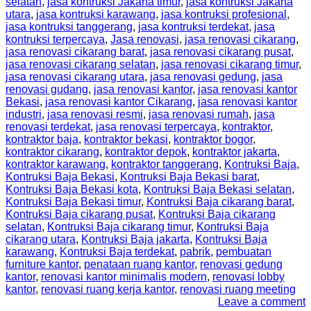
selatan
,
jasa kontruksi Jakarta timur
,
jasa kontruksi Jakarta
utara
,
jasa kontruksi karawang
,
jasa kontruksi profesional
,
jasa kontruksi tanggerang
,
jasa kontruksi terdekat
,
jasa
kontruksi terpercaya
,
Jasa renovasi
,
jasa renovasi cikarang
,
jasa renovasi cikarang barat
,
jasa renovasi cikarang pusat
,
jasa renovasi cikarang selatan
,
jasa renovasi cikarang timur
,
jasa renovasi cikarang utara
,
jasa renovasi gedung
,
jasa
renovasi gudang
,
jasa renovasi kantor
,
jasa renovasi kantor
Bekasi
,
jasa renovasi kantor Cikarang
,
jasa renovasi kantor
industri
,
jasa renovasi resmi
,
jasa renovasi rumah
,
jasa
renovasi terdekat
,
jasa renovasi terpercaya
,
kontraktor
,
kontraktor baja
,
kontraktor bekasi
,
kontraktor bogor
,
kontraktor cikarang
,
kontraktor depok
,
kontraktor jakarta
,
kontraktor karawang
,
kontraktor tanggerang
,
Kontruksi Baja
,
Kontruksi Baja Bekasi
,
Kontruksi Baja Bekasi barat
,
Kontruksi Baja Bekasi kota
,
Kontruksi Baja Bekasi selatan
,
Kontruksi Baja Bekasi timur
,
Kontruksi Baja cikarang barat
,
Kontruksi Baja cikarang pusat
,
Kontruksi Baja cikarang
selatan
,
Kontruksi Baja cikarang timur
,
Kontruksi Baja
cikarang utara
,
Kontruksi Baja jakarta
,
Kontruksi Baja
karawang
,
Kontruksi Baja terdekat
,
pabrik
,
pembuatan
furniture kantor
,
penataan ruang kantor
,
renovasi gedung
kantor
,
renovasi kantor minimalis modern
,
renovasi lobby
kantor
,
renovasi ruang kerja kantor
,
renovasi ruang meeting
Leave a comment