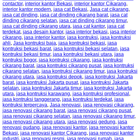
contactor
,
interior kantor Bekasi
,
interior kantor Cikarang
,
interior kantor modern
,
jasa cat Bekasi
,
Jasa cat cikarang
,
jasa cat dinding
,
jasa cat dinding cikarang barat
,
jasa cat
dinding cikarang selatan
,
jasa cat dinding cikarang timur
,
jasa cat dinding cikarang utara
,
jasa cat kantor
,
jasa cat
terdekat
,
jasa desain kantor
,
jasa interior bekasi
,
jasa interior
cikarang
,
jasa interior kantor
,
jasa kontruksi
,
jasa kontruksi
ahli
,
Jasa kontruksi baja
,
jasa kontruksi bekasi
,
jasa
kontruksi bekasi barat
,
jasa kontruksi bekasi selatan
,
jasa
kontruksi bekasi timur
,
jasa kontruksi bekasi utara
,
jasa
kontruksi bogor
,
jasa kontruksi cikarang
,
jasa kontruksi
cikarang barat
,
jasa kontruksi cikarang pusat
,
jasa kontruksi
cikarang selatan
,
jasa kontruksi cikarang timur
,
jasa kontruksi
cikarang utara
,
jasa kontruksi depok
,
jasa kontruksi Jakarta
barat
,
jasa kontruksi Jakarta pusat
,
jasa kontruksi Jakarta
selatan
,
jasa kontruksi Jakarta timur
,
jasa kontruksi Jakarta
utara
,
jasa kontruksi karawang
,
jasa kontruksi profesional
,
jasa kontruksi tanggerang
,
jasa kontruksi terdekat
,
jasa
kontruksi terpercaya
,
Jasa renovasi
,
jasa renovasi cikarang
,
jasa renovasi cikarang barat
,
jasa renovasi cikarang pusat
,
jasa renovasi cikarang selatan
,
jasa renovasi cikarang timur
,
jasa renovasi cikarang utara
,
jasa renovasi gedung
,
jasa
renovasi gudang
,
jasa renovasi kantor
,
jasa renovasi kantor
Bekasi
,
jasa renovasi kantor Cikarang
,
jasa renovasi kantor
industri
,
jasa renovasi resmi
,
jasa renovasi rumah
,
jasa