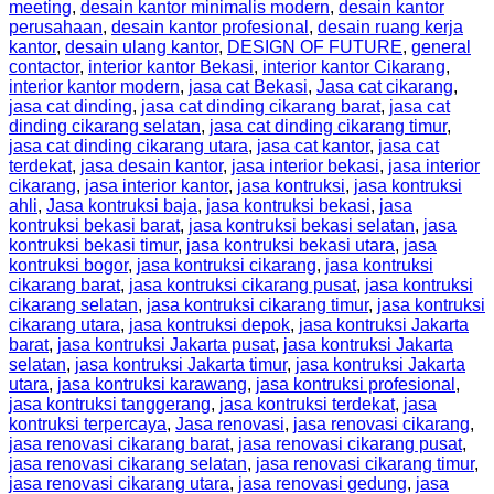
meeting
,
desain kantor minimalis modern
,
desain kantor
perusahaan
,
desain kantor profesional
,
desain ruang kerja
kantor
,
desain ulang kantor
,
DESIGN OF FUTURE
,
general
contactor
,
interior kantor Bekasi
,
interior kantor Cikarang
,
interior kantor modern
,
jasa cat Bekasi
,
Jasa cat cikarang
,
jasa cat dinding
,
jasa cat dinding cikarang barat
,
jasa cat
dinding cikarang selatan
,
jasa cat dinding cikarang timur
,
jasa cat dinding cikarang utara
,
jasa cat kantor
,
jasa cat
terdekat
,
jasa desain kantor
,
jasa interior bekasi
,
jasa interior
cikarang
,
jasa interior kantor
,
jasa kontruksi
,
jasa kontruksi
ahli
,
Jasa kontruksi baja
,
jasa kontruksi bekasi
,
jasa
kontruksi bekasi barat
,
jasa kontruksi bekasi selatan
,
jasa
kontruksi bekasi timur
,
jasa kontruksi bekasi utara
,
jasa
kontruksi bogor
,
jasa kontruksi cikarang
,
jasa kontruksi
cikarang barat
,
jasa kontruksi cikarang pusat
,
jasa kontruksi
cikarang selatan
,
jasa kontruksi cikarang timur
,
jasa kontruksi
cikarang utara
,
jasa kontruksi depok
,
jasa kontruksi Jakarta
barat
,
jasa kontruksi Jakarta pusat
,
jasa kontruksi Jakarta
selatan
,
jasa kontruksi Jakarta timur
,
jasa kontruksi Jakarta
utara
,
jasa kontruksi karawang
,
jasa kontruksi profesional
,
jasa kontruksi tanggerang
,
jasa kontruksi terdekat
,
jasa
kontruksi terpercaya
,
Jasa renovasi
,
jasa renovasi cikarang
,
jasa renovasi cikarang barat
,
jasa renovasi cikarang pusat
,
jasa renovasi cikarang selatan
,
jasa renovasi cikarang timur
,
jasa renovasi cikarang utara
,
jasa renovasi gedung
,
jasa