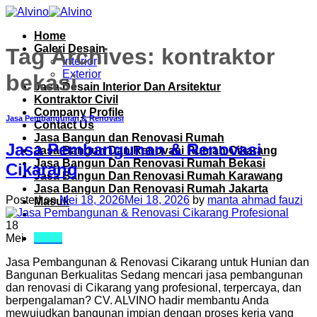
Skip
to
Home
content
Galeri Desain
Tag Archives:
kontraktor
Interior
Exterior
bekasi
Jasa Desain Interior Dan Arsitektur
Kontraktor Civil
Company Profile
Jasa Pembangunan & Renovasi
Contact Us
Jasa Bangun dan Renovasi Rumah
Jasa Pembangunan & Renovasi
Jasa Bangun Dan Renovasi Rumah Cikarang
Jasa Bangun Dan Renovasi Rumah Bekasi
Cikarang
Jasa Bangun Dan Renovasi Rumah Karawang
Jasa Bangun Dan Renovasi Rumah Jakarta
Posted on
Mei 18, 2026
Mei 18, 2026
by
manta ahmad fauzi
Masuk
18
Menu
Mei
Jasa Pembangunan & Renovasi Cikarang untuk Hunian dan
Bangunan Berkualitas Sedang mencari jasa pembangunan
dan renovasi di Cikarang yang profesional, terpercaya, dan
berpengalaman? CV. ALVINO hadir membantu Anda
mewujudkan bangunan impian dengan proses kerja yang