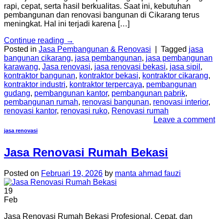
rapi, cepat, serta hasil berkualitas. Saat ini, kebutuhan
pembangunan dan renovasi bangunan di Cikarang terus
meningkat. Hal ini terjadi karena […]
Continue reading
→
Posted in
Jasa Pembangunan & Renovasi
|
Tagged
jasa
bangunan cikarang
,
jasa pembangunan
,
jasa pembangunan
karawang
,
Jasa renovasi
,
jasa renovasi bekasi
,
jasa sipil
,
kontraktor bangunan
,
kontraktor bekasi
,
kontraktor cikarang
,
kontraktor industri
,
kontraktor terpercaya
,
pembangunan
gudang
,
pembangunan kantor
,
pembangunan pabrik
,
pembangunan rumah
,
renovasi bangunan
,
renovasi interior
,
renovasi kantor
,
renovasi ruko
,
Renovasi rumah
Leave a comment
jasa renovasi
Jasa Renovasi Rumah Bekasi
Posted on
Februari 19, 2026
by
manta ahmad fauzi
19
Feb
Jasa Renovasi Rumah Bekasi Profesional, Cepat, dan