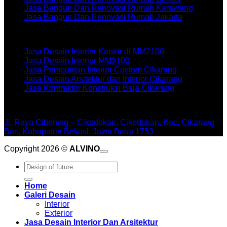
Jasa Bangun Dan Renovasi Rumah Karawang
Jasa Bangun Dan Renovasi Rumah Jakarta
Artikel terbaru
Jasa Desain Interior Kantor di MM2100
Jasa Desain Interior MM2100
Jasa Pembuatan Interior Custom Cikarang
Jasa Desain Arsitektur dan Interior Cikarang
Jasa Kontraktor Konstruksi Baja Cikarang
WORKSHOPE
Jl. Raya Cibening – Cikedokan, Cikedokan, Kec. Cikarang
Bar., Kabupaten Bekasi, Jawa Barat 1753
Copyright 2026 ©
ALVINO
Pencarian
untuk:
Home
Galeri Desain
Interior
Exterior
Jasa Desain Interior Dan Arsitektur