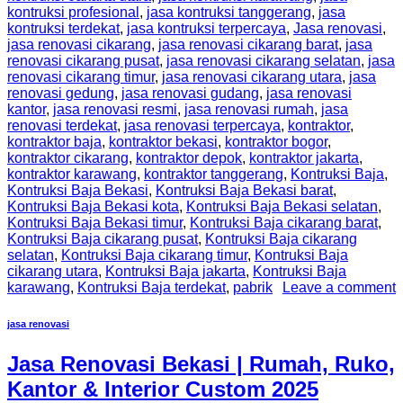
kontruksi profesional
,
jasa kontruksi tanggerang
,
jasa
kontruksi terdekat
,
jasa kontruksi terpercaya
,
Jasa renovasi
,
jasa renovasi cikarang
,
jasa renovasi cikarang barat
,
jasa
renovasi cikarang pusat
,
jasa renovasi cikarang selatan
,
jasa
renovasi cikarang timur
,
jasa renovasi cikarang utara
,
jasa
renovasi gedung
,
jasa renovasi gudang
,
jasa renovasi
kantor
,
jasa renovasi resmi
,
jasa renovasi rumah
,
jasa
renovasi terdekat
,
jasa renovasi terpercaya
,
kontraktor
,
kontraktor baja
,
kontraktor bekasi
,
kontraktor bogor
,
kontraktor cikarang
,
kontraktor depok
,
kontraktor jakarta
,
kontraktor karawang
,
kontraktor tanggerang
,
Kontruksi Baja
,
Kontruksi Baja Bekasi
,
Kontruksi Baja Bekasi barat
,
Kontruksi Baja Bekasi kota
,
Kontruksi Baja Bekasi selatan
,
Kontruksi Baja Bekasi timur
,
Kontruksi Baja cikarang barat
,
Kontruksi Baja cikarang pusat
,
Kontruksi Baja cikarang
selatan
,
Kontruksi Baja cikarang timur
,
Kontruksi Baja
cikarang utara
,
Kontruksi Baja jakarta
,
Kontruksi Baja
karawang
,
Kontruksi Baja terdekat
,
pabrik
Leave a comment
jasa renovasi
Jasa Renovasi Bekasi | Rumah, Ruko,
Kantor & Interior Custom 2025