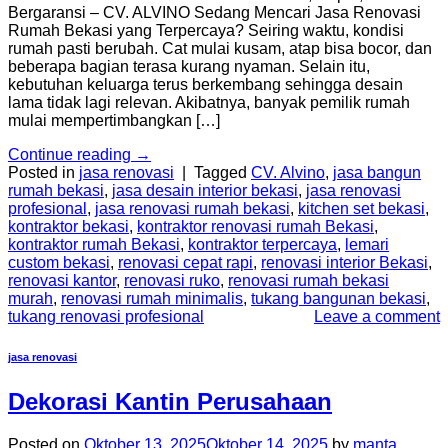
Bergaransi – CV. ALVINO Sedang Mencari Jasa Renovasi
Rumah Bekasi yang Terpercaya? Seiring waktu, kondisi
rumah pasti berubah. Cat mulai kusam, atap bisa bocor, dan
beberapa bagian terasa kurang nyaman. Selain itu,
kebutuhan keluarga terus berkembang sehingga desain
lama tidak lagi relevan. Akibatnya, banyak pemilik rumah
mulai mempertimbangkan […]
Continue reading
→
Posted in
jasa renovasi
|
Tagged
CV. Alvino
,
jasa bangun
rumah bekasi
,
jasa desain interior bekasi
,
jasa renovasi
profesional
,
jasa renovasi rumah bekasi
,
kitchen set bekasi
,
kontraktor bekasi
,
kontraktor renovasi rumah Bekasi
,
kontraktor rumah Bekasi
,
kontraktor terpercaya
,
lemari
custom bekasi
,
renovasi cepat rapi
,
renovasi interior Bekasi
,
renovasi kantor
,
renovasi ruko
,
renovasi rumah bekasi
murah
,
renovasi rumah minimalis
,
tukang bangunan bekasi
,
tukang renovasi profesional
Leave a comment
jasa renovasi
Dekorasi Kantin Perusahaan
Posted on
Oktober 13, 2025
Oktober 14, 2025
by
manta