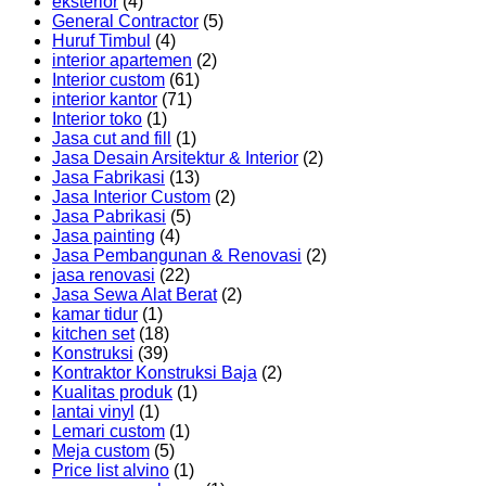
eksterior
(4)
General Contractor
(5)
Huruf Timbul
(4)
interior apartemen
(2)
Interior custom
(61)
interior kantor
(71)
Interior toko
(1)
Jasa cut and fill
(1)
Jasa Desain Arsitektur & Interior
(2)
Jasa Fabrikasi
(13)
Jasa Interior Custom
(2)
Jasa Pabrikasi
(5)
Jasa painting
(4)
Jasa Pembangunan & Renovasi
(2)
jasa renovasi
(22)
Jasa Sewa Alat Berat
(2)
kamar tidur
(1)
kitchen set
(18)
Konstruksi
(39)
Kontraktor Konstruksi Baja
(2)
Kualitas produk
(1)
lantai vinyl
(1)
Lemari custom
(1)
Meja custom
(5)
Price list alvino
(1)