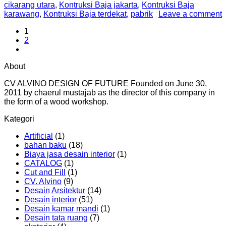
cikarang utara
,
Kontruksi Baja jakarta
,
Kontruksi Baja
karawang
,
Kontruksi Baja terdekat
,
pabrik
Leave a comment
1
2
About
CV ALVINO DESIGN OF FUTURE Founded on June 30,
2011 by chaerul mustajab as the director of this company in
the form of a wood workshop.
Kategori
Artificial
(1)
bahan baku
(18)
Biaya jasa desain interior
(1)
CATALOG
(1)
Cut and Fill
(1)
CV. Alvino
(9)
Desain Arsitektur
(14)
Desain interior
(51)
Desain kamar mandi
(1)
Desain tata ruang
(7)