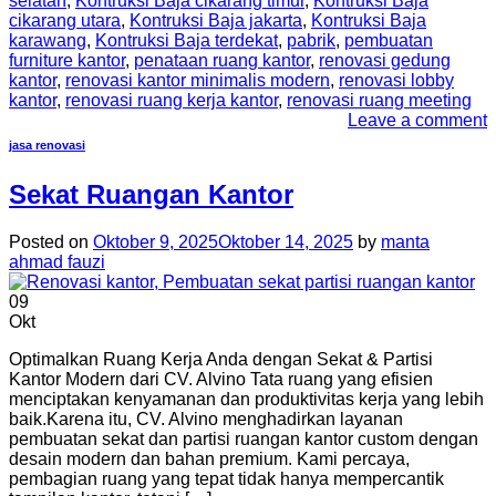
selatan
,
Kontruksi Baja cikarang timur
,
Kontruksi Baja
cikarang utara
,
Kontruksi Baja jakarta
,
Kontruksi Baja
karawang
,
Kontruksi Baja terdekat
,
pabrik
,
pembuatan
furniture kantor
,
penataan ruang kantor
,
renovasi gedung
kantor
,
renovasi kantor minimalis modern
,
renovasi lobby
kantor
,
renovasi ruang kerja kantor
,
renovasi ruang meeting
Leave a comment
jasa renovasi
Sekat Ruangan Kantor
Posted on
Oktober 9, 2025
Oktober 14, 2025
by
manta
ahmad fauzi
09
Okt
Optimalkan Ruang Kerja Anda dengan Sekat & Partisi
Kantor Modern dari CV. Alvino Tata ruang yang efisien
menciptakan kenyamanan dan produktivitas kerja yang lebih
baik.Karena itu, CV. Alvino menghadirkan layanan
pembuatan sekat dan partisi ruangan kantor custom dengan
desain modern dan bahan premium. Kami percaya,
pembagian ruang yang tepat tidak hanya mempercantik