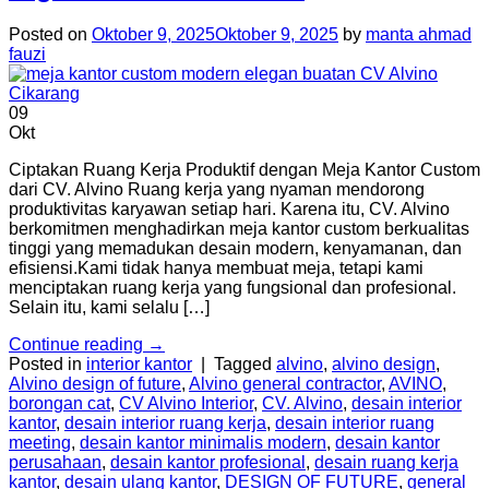
Posted on
Oktober 9, 2025
Oktober 9, 2025
by
manta ahmad
fauzi
09
Okt
Ciptakan Ruang Kerja Produktif dengan Meja Kantor Custom
dari CV. Alvino Ruang kerja yang nyaman mendorong
produktivitas karyawan setiap hari. Karena itu, CV. Alvino
berkomitmen menghadirkan meja kantor custom berkualitas
tinggi yang memadukan desain modern, kenyamanan, dan
efisiensi.Kami tidak hanya membuat meja, tetapi kami
menciptakan ruang kerja yang fungsional dan profesional.
Selain itu, kami selalu […]
Continue reading
→
Posted in
interior kantor
|
Tagged
alvino
,
alvino design
,
Alvino design of future
,
Alvino general contractor
,
AVINO
,
borongan cat
,
CV Alvino Interior
,
CV. Alvino
,
desain interior
kantor
,
desain interior ruang kerja
,
desain interior ruang
meeting
,
desain kantor minimalis modern
,
desain kantor
perusahaan
,
desain kantor profesional
,
desain ruang kerja
kantor
,
desain ulang kantor
,
DESIGN OF FUTURE
,
general