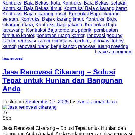
Kontruksi Baja Bekasi kota
,
Kontruksi Baja Bekasi selatan
,
Kontruksi Baja Bekasi timur
,
Kontruksi Baja cikarang barat
,
Kontruksi Baja cikarang pusat
,
Kontruksi Baja cikarang
selatan
,
Kontruksi Baja cikarang timur
,
Kontruksi Baja
cikarang utara
,
Kontruksi Baja jakarta
,
Kontruksi Baja
karawang
,
Kontruksi Baja terdekat
,
pabrik
,
pembuatan
furniture kantor
,
penataan ruang kantor
,
renovasi gedung
kantor
,
renovasi kantor minimalis modern
,
renovasi lobby
kantor
,
renovasi ruang kerja kantor
,
renovasi ruang meeting
Leave a comment
jasa renovasi
Jasa Renovasi Cikarang – Solusi
Tepat untuk Hunian dan Bangunan
Anda
Posted on
September 27, 2025
by
manta ahmad fauzi
27
Sep
Jasa Renovasi Cikarang – Solusi Tepat untuk Hunian dan
Bangunan Anda Apakah Anda sedang mencari jasa renovasi