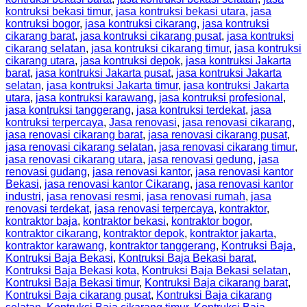
kontruksi bekasi timur
,
jasa kontruksi bekasi utara
,
jasa
kontruksi bogor
,
jasa kontruksi cikarang
,
jasa kontruksi
cikarang barat
,
jasa kontruksi cikarang pusat
,
jasa kontruksi
cikarang selatan
,
jasa kontruksi cikarang timur
,
jasa kontruksi
cikarang utara
,
jasa kontruksi depok
,
jasa kontruksi Jakarta
barat
,
jasa kontruksi Jakarta pusat
,
jasa kontruksi Jakarta
selatan
,
jasa kontruksi Jakarta timur
,
jasa kontruksi Jakarta
utara
,
jasa kontruksi karawang
,
jasa kontruksi profesional
,
jasa kontruksi tanggerang
,
jasa kontruksi terdekat
,
jasa
kontruksi terpercaya
,
Jasa renovasi
,
jasa renovasi cikarang
,
jasa renovasi cikarang barat
,
jasa renovasi cikarang pusat
,
jasa renovasi cikarang selatan
,
jasa renovasi cikarang timur
,
jasa renovasi cikarang utara
,
jasa renovasi gedung
,
jasa
renovasi gudang
,
jasa renovasi kantor
,
jasa renovasi kantor
Bekasi
,
jasa renovasi kantor Cikarang
,
jasa renovasi kantor
industri
,
jasa renovasi resmi
,
jasa renovasi rumah
,
jasa
renovasi terdekat
,
jasa renovasi terpercaya
,
kontraktor
,
kontraktor baja
,
kontraktor bekasi
,
kontraktor bogor
,
kontraktor cikarang
,
kontraktor depok
,
kontraktor jakarta
,
kontraktor karawang
,
kontraktor tanggerang
,
Kontruksi Baja
,
Kontruksi Baja Bekasi
,
Kontruksi Baja Bekasi barat
,
Kontruksi Baja Bekasi kota
,
Kontruksi Baja Bekasi selatan
,
Kontruksi Baja Bekasi timur
,
Kontruksi Baja cikarang barat
,
Kontruksi Baja cikarang pusat
,
Kontruksi Baja cikarang