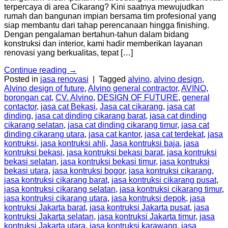
terpercaya di area Cikarang? Kini saatnya mewujudkan
rumah dan bangunan impian bersama tim profesional yang
siap membantu dari tahap perencanaan hingga finishing.
Dengan pengalaman bertahun-tahun dalam bidang
konstruksi dan interior, kami hadir memberikan layanan
renovasi yang berkualitas, tepat […]
Continue reading
→
Posted in
jasa renovasi
|
Tagged
alvino
,
alvino design
,
Alvino design of future
,
Alvino general contractor
,
AVINO
,
borongan cat
,
CV. Alvino
,
DESIGN OF FUTURE
,
general
contactor
,
jasa cat Bekasi
,
Jasa cat cikarang
,
jasa cat
dinding
,
jasa cat dinding cikarang barat
,
jasa cat dinding
cikarang selatan
,
jasa cat dinding cikarang timur
,
jasa cat
dinding cikarang utara
,
jasa cat kantor
,
jasa cat terdekat
,
jasa
kontruksi
,
jasa kontruksi ahli
,
Jasa kontruksi baja
,
jasa
kontruksi bekasi
,
jasa kontruksi bekasi barat
,
jasa kontruksi
bekasi selatan
,
jasa kontruksi bekasi timur
,
jasa kontruksi
bekasi utara
,
jasa kontruksi bogor
,
jasa kontruksi cikarang
,
jasa kontruksi cikarang barat
,
jasa kontruksi cikarang pusat
,
jasa kontruksi cikarang selatan
,
jasa kontruksi cikarang timur
,
jasa kontruksi cikarang utara
,
jasa kontruksi depok
,
jasa
kontruksi Jakarta barat
,
jasa kontruksi Jakarta pusat
,
jasa
kontruksi Jakarta selatan
,
jasa kontruksi Jakarta timur
,
jasa
kontruksi Jakarta utara
,
jasa kontruksi karawang
,
jasa