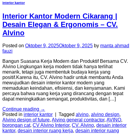
interior kantor
Interior Kantor Modern Cikarang |
Desain Elegan & Ergonomis – CV.
Alvino
Posted on
Oktober 9, 2025
Oktober 9, 2025
by
manta ahmad
fauzi
Bangun Suasana Kerja Modern dan Produktif Bersama CV.
Alvino Lingkungan kerja modern tidak hanya terlihat
menarik, tetapi juga membentuk budaya kerja yang
positif.Karena itu, CV. Alvino hadir untuk membantu Anda
mewujudkan desain interior kantor modern yang
memadukan keindahan, efisiensi, dan kenyamanan. Kami
percaya bahwa ruang kerja yang dirancang dengan tepat
dapat meningkatkan semangat, produktivitas, dan […]
Continue reading
→
Posted in
interior kantor
|
Tagged
alvino
,
alvino design
,
Alvino design of future
,
Alvino general contractor
,
AVINO
,
borongan cat
,
CV Alvino Interior
,
CV. Alvino
,
desain interior
kantor
,
desain interior ruang kerja
,
desain interior ruang