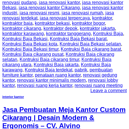
renovasi gudang
,
jasa renovasi kantor
,
jasa renovasi kantor
Bekasi
,
jasa renovasi kantor Cikarang
,
jasa renovasi kantor
industri
,
jasa renovasi resmi
,
jasa renovasi rumah
,
jasa
renovasi terdekat
,
jasa renovasi terpercaya
,
kontraktor
,
kontraktor baja
,
kontraktor bekasi
,
kontraktor bogor
,
kontraktor cikarang
,
kontraktor depok
,
kontraktor jakarta
,
kontraktor karawang
,
kontraktor tanggerang
,
Kontruksi Baja
,
Kontruksi Baja Bekasi
,
Kontruksi Baja Bekasi barat
,
Kontruksi Baja Bekasi kota
,
Kontruksi Baja Bekasi selatan
,
Kontruksi Baja Bekasi timur
,
Kontruksi Baja cikarang barat
,
Kontruksi Baja cikarang pusat
,
Kontruksi Baja cikarang
selatan
,
Kontruksi Baja cikarang timur
,
Kontruksi Baja
cikarang utara
,
Kontruksi Baja jakarta
,
Kontruksi Baja
karawang
,
Kontruksi Baja terdekat
,
pabrik
,
pembuatan
furniture kantor
,
penataan ruang kantor
,
renovasi gedung
kantor
,
renovasi kantor minimalis modern
,
renovasi lobby
kantor
,
renovasi ruang kerja kantor
,
renovasi ruang meeting
Leave a comment
interior kantor
Jasa Pembuatan Meja Kantor Custom
Cikarang | Desain Modern &
Ergonomis – CV. Alvino