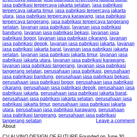
jasa pabrikasi terpercaya jakarta selatan
,
jasa pabrikasi
terpercaya jakarta timur
,
jasa pabrikasi terpercaya jakarta
utara
,
jasa pabrikasi terpercaya karawang
,
jasa pabrikasi
terpercaya tangerang
,
jasa pabrikasi terpercaya tangerang
selatan
,
layanan jasa pabrikasi
,
layanan jasa pabrikasi
bandung
,
layanan jasa pabrikasi bekasi
,
layanan jasa
pabrikasi bogor
,
layanan jasa pabrikasi cikarang
,
layanan
jasa pabrikasi depok
,
layanan jasa pabrikasi jakarta
,
layanan
jasa pabrikasi jakarta barat
,
layanan jasa pabrikasi jakarta
selatan
,
layanan jasa pabrikasi jakarta timur
,
layanan jasa
pabrikasi jakarta utara
,
layanan jasa pabrikasi karawang
,
layanan jasa pabrikasi tangerang
,
layanan jasa pabrikasi
tangerang selatan
,
perusahaan jasa pabrikasi
,
perusahaan
jasa pabrikasi bandung
,
perusahaan jasa pabrikasi bekasi
,
perusahaan jasa pabrikasi bogor
,
perusahaan jasa pabrikasi
cikarang
,
perusahaan jasa pabrikasi depok
,
perusahaan jasa
pabrikasi jakarta
,
perusahaan jasa pabrikasi jakarta barat
,
perusahaan jasa pabrikasi jakarta selatan
,
perusahaan jasa
pabrikasi jakarta timur
,
perusahaan jasa pabrikasi jakarta
utara
,
perusahaan jasa pabrikasi karawang
,
perusahaan
jasa pabrikasi tangerang
,
perusahaan jasa pabrikasi
tangerang selatan
Leave a comment
About
CV ALVINO DESIGN OF FUTURE Founded on June 30,