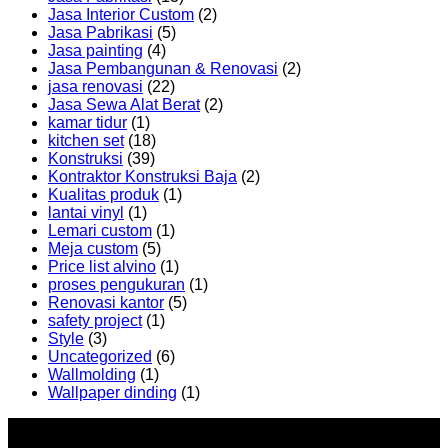
Jasa Interior Custom
(2)
Jasa Pabrikasi
(5)
Jasa painting
(4)
Jasa Pembangunan & Renovasi
(2)
jasa renovasi
(22)
Jasa Sewa Alat Berat
(2)
kamar tidur
(1)
kitchen set
(18)
Konstruksi
(39)
Kontraktor Konstruksi Baja
(2)
Kualitas produk
(1)
lantai vinyl
(1)
Lemari custom
(1)
Meja custom
(5)
Price list alvino
(1)
proses pengukuran
(1)
Renovasi kantor
(5)
safety project
(1)
Style
(3)
Uncategorized
(6)
Wallmolding
(1)
Wallpaper dinding
(1)
Office