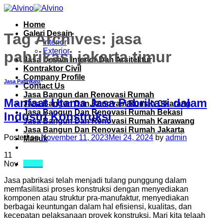
Skip
to
Home
content
Galeri Desain
Tag Archives:
jasa
Interior
Exterior
pabrikasi jakarta timur
Jasa Desain Interior Dan Arsitektur
Kontraktor Civil
Company Profile
Jasa Pabrikasi
Contact Us
Jasa Bangun dan Renovasi Rumah
Manfaat Utama Jasa Pabrikasi dalam
Jasa Bangun Dan Renovasi Rumah Cikarang
Jasa Bangun Dan Renovasi Rumah Bekasi
Industri Konstruksi
Jasa Bangun Dan Renovasi Rumah Karawang
Jasa Bangun Dan Renovasi Rumah Jakarta
Posted on
November 11, 2023
Mei 24, 2024
by
admin
Masuk
11
Menu
Nov
Jasa pabrikasi telah menjadi tulang punggung dalam
memfasilitasi proses konstruksi dengan menyediakan
komponen atau struktur pra-manufaktur, menyediakan
berbagai keuntungan dalam hal efisiensi, kualitas, dan
kecepatan pelaksanaan proyek konstruksi. Mari kita telaah