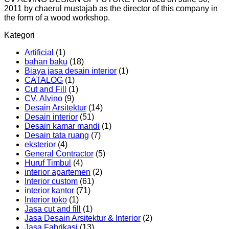
2011 by chaerul mustajab as the director of this company in
the form of a wood workshop.
Kategori
Artificial
(1)
bahan baku
(18)
Biaya jasa desain interior
(1)
CATALOG
(1)
Cut and Fill
(1)
CV. Alvino
(9)
Desain Arsitektur
(14)
Desain interior
(51)
Desain kamar mandi
(1)
Desain tata ruang
(7)
eksterior
(4)
General Contractor
(5)
Huruf Timbul
(4)
interior apartemen
(2)
Interior custom
(61)
interior kantor
(71)
Interior toko
(1)
Jasa cut and fill
(1)
Jasa Desain Arsitektur & Interior
(2)
Jasa Fabrikasi
(13)