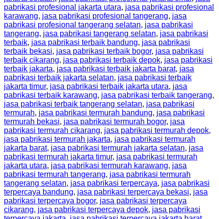
pabrikasi profesional jakarta utara
,
jasa pabrikasi profesional
karawang
,
jasa pabrikasi profesional tangerang
,
jasa
pabrikasi profesional tangerang selatan
,
jasa pabrikasi
tangerang
,
jasa pabrikasi tangerang selatan
,
jasa pabrikasi
terbaik
,
jasa pabrikasi terbaik bandung
,
jasa pabrikasi
terbaik bekasi
,
jasa pabrikasi terbaik bogor
,
jasa pabrikasi
terbaik cikarang
,
jasa pabrikasi terbaik depok
,
jasa pabrikasi
terbaik jakarta
,
jasa pabrikasi terbaik jakarta barat
,
jasa
pabrikasi terbaik jakarta selatan
,
jasa pabrikasi terbaik
jakarta timur
,
jasa pabrikasi terbaik jakarta utara
,
jasa
pabrikasi terbaik karawang
,
jasa pabrikasi terbaik tangerang
,
jasa pabrikasi terbaik tangerang selatan
,
jasa pabrikasi
termurah
,
jasa pabrikasi termurah bandung
,
jasa pabrikasi
termurah bekasi
,
jasa pabrikasi termurah bogor
,
jasa
pabrikasi termurah cikarang
,
jasa pabrikasi termurah depok
,
jasa pabrikasi termurah jakarta
,
jasa pabrikasi termurah
jakarta barat
,
jasa pabrikasi termurah jakarta selatan
,
jasa
pabrikasi termurah jakarta timur
,
jasa pabrikasi termurah
jakarta utara
,
jasa pabrikasi termurah karawang
,
jasa
pabrikasi termurah tangerang
,
jasa pabrikasi termurah
tangerang selatan
,
jasa pabrikasi terpercaya
,
jasa pabrikasi
terpercaya bandung
,
jasa pabrikasi terpercaya bekasi
,
jasa
pabrikasi terpercaya bogor
,
jasa pabrikasi terpercaya
cikarang
,
jasa pabrikasi terpercaya depok
,
jasa pabrikasi
terpercaya jakarta
,
jasa pabrikasi terpercaya jakarta barat
,