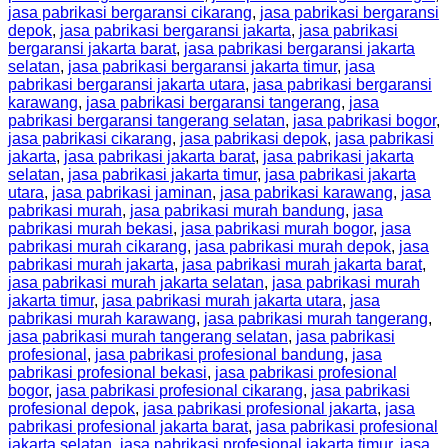
jasa pabrikasi bergaransi cikarang
,
jasa pabrikasi bergaransi
depok
,
jasa pabrikasi bergaransi jakarta
,
jasa pabrikasi
bergaransi jakarta barat
,
jasa pabrikasi bergaransi jakarta
selatan
,
jasa pabrikasi bergaransi jakarta timur
,
jasa
pabrikasi bergaransi jakarta utara
,
jasa pabrikasi bergaransi
karawang
,
jasa pabrikasi bergaransi tangerang
,
jasa
pabrikasi bergaransi tangerang selatan
,
jasa pabrikasi bogor
,
jasa pabrikasi cikarang
,
jasa pabrikasi depok
,
jasa pabrikasi
jakarta
,
jasa pabrikasi jakarta barat
,
jasa pabrikasi jakarta
selatan
,
jasa pabrikasi jakarta timur
,
jasa pabrikasi jakarta
utara
,
jasa pabrikasi jaminan
,
jasa pabrikasi karawang
,
jasa
pabrikasi murah
,
jasa pabrikasi murah bandung
,
jasa
pabrikasi murah bekasi
,
jasa pabrikasi murah bogor
,
jasa
pabrikasi murah cikarang
,
jasa pabrikasi murah depok
,
jasa
pabrikasi murah jakarta
,
jasa pabrikasi murah jakarta barat
,
jasa pabrikasi murah jakarta selatan
,
jasa pabrikasi murah
jakarta timur
,
jasa pabrikasi murah jakarta utara
,
jasa
pabrikasi murah karawang
,
jasa pabrikasi murah tangerang
,
jasa pabrikasi murah tangerang selatan
,
jasa pabrikasi
profesional
,
jasa pabrikasi profesional bandung
,
jasa
pabrikasi profesional bekasi
,
jasa pabrikasi profesional
bogor
,
jasa pabrikasi profesional cikarang
,
jasa pabrikasi
profesional depok
,
jasa pabrikasi profesional jakarta
,
jasa
pabrikasi profesional jakarta barat
,
jasa pabrikasi profesional
jakarta selatan
,
jasa pabrikasi profesional jakarta timur
,
jasa