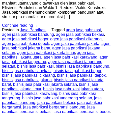
manfaat utama yang ditawarkan oleh jasa pabrikasi.
Efisiensi Produksi dan Waktu 1. Reduksi Waktu Konstruksi
Jasa pabrikasi memungkinkan komponen bangunan atau
struktur pra-manufaktur diproduksi […]
Continue reading
→
Posted in
Jasa Pabrikasi
|
Tagged
agen jasa pabrikasi
,
agen jasa pabrikasi bandung
,
agen jasa pabrikasi bekasi
,
agen jasa pabrikasi bogor
,
agen jasa pabrikasi cikarang
,
agen jasa pabrikasi depok
,
agen jasa pabrikasi jakarta
,
agen
jasa pabrikasi jakarta barat
,
agen jasa pabrikasi jakarta
selatan
,
agen jasa pabrikasi jakarta timur
,
agen jasa
pabrikasi jakarta utara
,
agen jasa pabrikasi karawang
,
agen
jasa pabrikasi tangerang
,
agen jasa pabrikasi tangerang
selatan
,
bisnis jasa pabrikasi
,
bisnis jasa pabrikasi bandung
,
bisnis jasa pabrikasi bekasi
,
bisnis jasa pabrikasi bogor
,
bisnis jasa pabrikasi cikarang
,
bisnis jasa pabrikasi depok
,
bisnis jasa pabrikasi jakarta
,
bisnis jasa pabrikasi jakarta
barat
,
bisnis jasa pabrikasi jakarta selatan
,
bisnis jasa
pabrikasi jakarta timur
,
bisnis jasa pabrikasi jakarta utara
,
bisnis jasa pabrikasi karawang
,
bisnis jasa pabrikasi
tangerang
,
bisnis jasa pabrikasi tangerang selatan
,
jasa
pabrikasi bandung
,
jasa pabrikasi bekasi
,
jasa pabrikasi
bergaransi
,
jasa pabrikasi bergaransi bandung
,
jasa
pabrikasi bergaransi bekasi
,
jasa pabrikasi bergaransi bogor
,