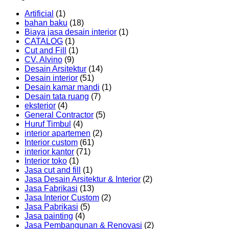
Artificial
(1)
bahan baku
(18)
Biaya jasa desain interior
(1)
CATALOG
(1)
Cut and Fill
(1)
CV. Alvino
(9)
Desain Arsitektur
(14)
Desain interior
(51)
Desain kamar mandi
(1)
Desain tata ruang
(7)
eksterior
(4)
General Contractor
(5)
Huruf Timbul
(4)
interior apartemen
(2)
Interior custom
(61)
interior kantor
(71)
Interior toko
(1)
Jasa cut and fill
(1)
Jasa Desain Arsitektur & Interior
(2)
Jasa Fabrikasi
(13)
Jasa Interior Custom
(2)
Jasa Pabrikasi
(5)
Jasa painting
(4)
Jasa Pembangunan & Renovasi
(2)