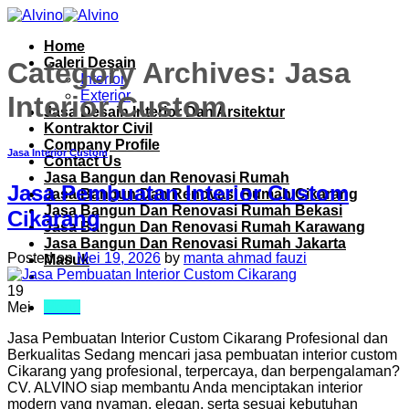
Skip
to
Home
content
Galeri Desain
Category Archives:
Jasa
Interior
Exterior
Interior Custom
Jasa Desain Interior Dan Arsitektur
Kontraktor Civil
Company Profile
Jasa Interior Custom
Contact Us
Jasa Bangun dan Renovasi Rumah
Jasa Pembuatan Interior Custom
Jasa Bangun Dan Renovasi Rumah Cikarang
Jasa Bangun Dan Renovasi Rumah Bekasi
Cikarang
Jasa Bangun Dan Renovasi Rumah Karawang
Jasa Bangun Dan Renovasi Rumah Jakarta
Posted on
Mei 19, 2026
by
manta ahmad fauzi
Masuk
19
Menu
Mei
Jasa Pembuatan Interior Custom Cikarang Profesional dan
Berkualitas Sedang mencari jasa pembuatan interior custom
Cikarang yang profesional, terpercaya, dan berpengalaman?
CV. ALVINO siap membantu Anda menciptakan interior
modern yang nyaman, elegan, serta sesuai kebutuhan