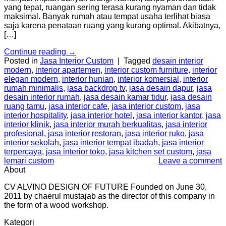
yang tepat, ruangan sering terasa kurang nyaman dan tidak
maksimal. Banyak rumah atau tempat usaha terlihat biasa
saja karena penataan ruang yang kurang optimal. Akibatnya,
[…]
Continue reading
→
Posted in
Jasa Interior Custom
|
Tagged
desain interior
modern
,
interior apartemen
,
interior custom furniture
,
interior
elegan modern
,
interior hunian
,
interior komersial
,
interior
rumah minimalis
,
jasa backdrop tv
,
jasa desain dapur
,
jasa
desain interior rumah
,
jasa desain kamar tidur
,
jasa desain
ruang tamu
,
jasa interior cafe
,
jasa interior custom
,
jasa
interior hospitality
,
jasa interior hotel
,
jasa interior kantor
,
jasa
interior klinik
,
jasa interior murah berkualitas
,
jasa interior
profesional
,
jasa interior restoran
,
jasa interior ruko
,
jasa
interior sekolah
,
jasa interior tempat ibadah
,
jasa interior
terpercaya
,
jasa interior toko
,
jasa kitchen set custom
,
jasa
lemari custom
Leave a comment
About
CV ALVINO DESIGN OF FUTURE Founded on June 30,
2011 by chaerul mustajab as the director of this company in
the form of a wood workshop.
Kategori