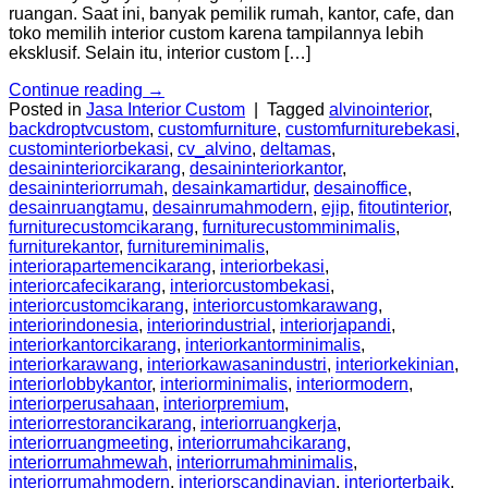
ruangan. Saat ini, banyak pemilik rumah, kantor, cafe, dan
toko memilih interior custom karena tampilannya lebih
eksklusif. Selain itu, interior custom […]
Continue reading
→
Posted in
Jasa Interior Custom
|
Tagged
alvinointerior
,
backdroptvcustom
,
customfurniture
,
customfurniturebekasi
,
custominteriorbekasi
,
cv_alvino
,
deltamas
,
desaininteriorcikarang
,
desaininteriorkantor
,
desaininteriorrumah
,
desainkamartidur
,
desainoffice
,
desainruangtamu
,
desainrumahmodern
,
ejip
,
fitoutinterior
,
furniturecustomcikarang
,
furniturecustomminimalis
,
furniturekantor
,
furnitureminimalis
,
interiorapartemencikarang
,
interiorbekasi
,
interiorcafecikarang
,
interiorcustombekasi
,
interiorcustomcikarang
,
interiorcustomkarawang
,
interiorindonesia
,
interiorindustrial
,
interiorjapandi
,
interiorkantorcikarang
,
interiorkantorminimalis
,
interiorkarawang
,
interiorkawasanindustri
,
interiorkekinian
,
interiorlobbykantor
,
interiorminimalis
,
interiormodern
,
interiorperusahaan
,
interiorpremium
,
interiorrestorancikarang
,
interiorruangkerja
,
interiorruangmeeting
,
interiorrumahcikarang
,
interiorrumahmewah
,
interiorrumahminimalis
,
interiorrumahmodern
,
interiorscandinavian
,
interiorterbaik
,