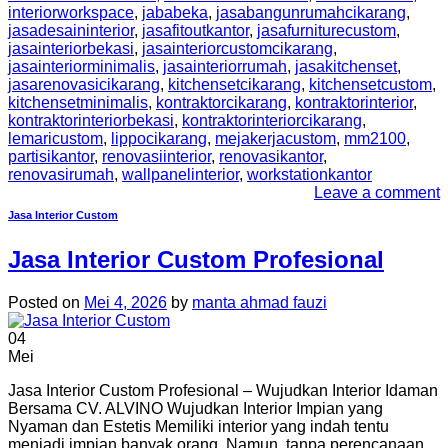
interiorworkspace
,
jababeka
,
jasabangunrumahcikarang
,
jasadesaininterior
,
jasafitoutkantor
,
jasafurniturecustom
,
jasainteriorbekasi
,
jasainteriorcustomcikarang
,
jasainteriorminimalis
,
jasainteriorrumah
,
jasakitchenset
,
jasarenovasicikarang
,
kitchensetcikarang
,
kitchensetcustom
,
kitchensetminimalis
,
kontraktorcikarang
,
kontraktorinterior
,
kontraktorinteriorbekasi
,
kontraktorinteriorcikarang
,
lemaricustom
,
lippocikarang
,
mejakerjacustom
,
mm2100
,
partisikantor
,
renovasiinterior
,
renovasikantor
,
renovasirumah
,
wallpanelinterior
,
workstationkantor
Leave a comment
Jasa Interior Custom
Jasa Interior Custom Profesional
Posted on
Mei 4, 2026
by
manta ahmad fauzi
04
Mei
Jasa Interior Custom Profesional – Wujudkan Interior Idaman
Bersama CV. ALVINO Wujudkan Interior Impian yang
Nyaman dan Estetis Memiliki interior yang indah tentu
menjadi impian banyak orang. Namun, tanpa perencanaan