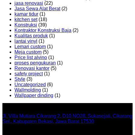
jasa renovasi
(22)
Jasa Sewa Alat Berat
(2)
kamar tidur
(1)
kitchen set
(18)
Konstruksi
(39)
Kontraktor Konstruksi Baja
(2)
Kualitas produk
(1)
lantai vinyl
(1)
Lemari custom
(1)
Meja custom
(5)
Price list alvino
(1)
proses pengukuran
(1)
Renovasi kantor
(5)
safety project
(1)
Style
(3)
Uncategorized
(6)
Wallmolding
(1)
Wallpaper dinding
(1)
Office
Jl. Villa Mutiara Cikarang 2, D10 NO28, Sukasejati, Cikarang
Sel., Kabupaten Bekasi, Jawa Barat 17530
Menu