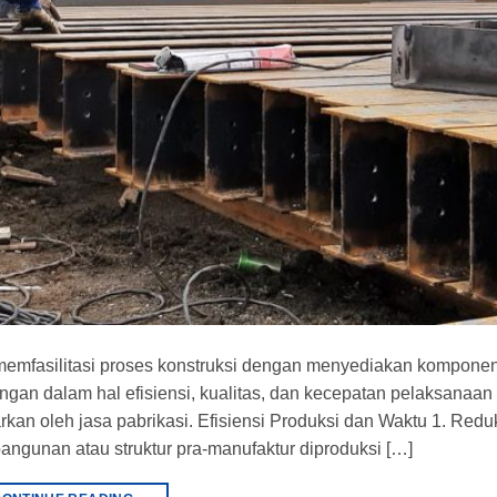
 memfasilitasi proses konstruksi dengan menyediakan kompone
ngan dalam hal efisiensi, kualitas, dan kecepatan pelaksanaan
arkan oleh jasa pabrikasi. Efisiensi Produksi dan Waktu 1. Red
ngunan atau struktur pra-manufaktur diproduksi […]