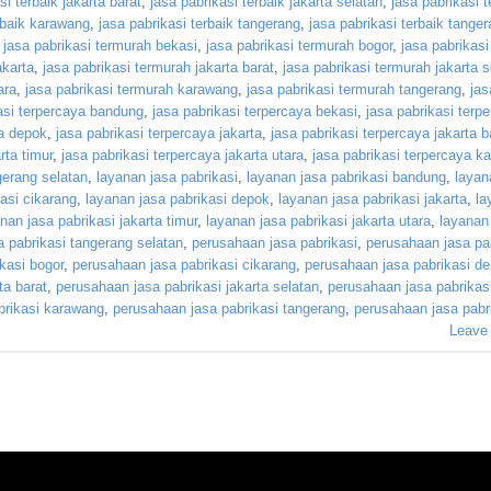
si terbaik jakarta barat
,
jasa pabrikasi terbaik jakarta selatan
,
jasa pabrikasi t
rbaik karawang
,
jasa pabrikasi terbaik tangerang
,
jasa pabrikasi terbaik tange
,
jasa pabrikasi termurah bekasi
,
jasa pabrikasi termurah bogor
,
jasa pabrikas
akarta
,
jasa pabrikasi termurah jakarta barat
,
jasa pabrikasi termurah jakarta s
ara
,
jasa pabrikasi termurah karawang
,
jasa pabrikasi termurah tangerang
,
jas
asi terpercaya bandung
,
jasa pabrikasi terpercaya bekasi
,
jasa pabrikasi terp
ya depok
,
jasa pabrikasi terpercaya jakarta
,
jasa pabrikasi terpercaya jakarta b
rta timur
,
jasa pabrikasi terpercaya jakarta utara
,
jasa pabrikasi terpercaya k
gerang selatan
,
layanan jasa pabrikasi
,
layanan jasa pabrikasi bandung
,
layan
asi cikarang
,
layanan jasa pabrikasi depok
,
layanan jasa pabrikasi jakarta
,
la
nan jasa pabrikasi jakarta timur
,
layanan jasa pabrikasi jakarta utara
,
layanan
a pabrikasi tangerang selatan
,
perusahaan jasa pabrikasi
,
perusahaan jasa pa
kasi bogor
,
perusahaan jasa pabrikasi cikarang
,
perusahaan jasa pabrikasi d
ta barat
,
perusahaan jasa pabrikasi jakarta selatan
,
perusahaan jasa pabrikasi
brikasi karawang
,
perusahaan jasa pabrikasi tangerang
,
perusahaan jasa pabr
Leave