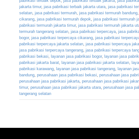
pabrikasi terbaik depok
,
jasa pabrikasi terbaik jakarta
,
jasa pabrika
jakarta timur
,
jasa pabrikasi terbaik jakarta utara
,
jasa pabrikasi te
selatan
,
jasa pabrikasi termurah
,
jasa pabrikasi termurah bandung
cikarang
,
jasa pabrikasi termurah depok
,
jasa pabrikasi termurah j
pabrikasi termurah jakarta timur
,
jasa pabrikasi termurah jakarta ut
termurah tangerang selatan
,
jasa pabrikasi terpercaya
,
jasa pabrik
bogor
,
jasa pabrikasi terpercaya cikarang
,
jasa pabrikasi terperca
pabrikasi terpercaya jakarta selatan
,
jasa pabrikasi terpercaya jaka
jasa pabrikasi terpercaya tangerang
,
jasa pabrikasi terpercaya tan
pabrikasi bekasi
,
layanan jasa pabrikasi bogor
,
layanan jasa pabrik
pabrikasi jakarta barat
,
layanan jasa pabrikasi jakarta selatan
,
laya
pabrikasi karawang
,
layanan jasa pabrikasi tangerang
,
layanan jas
bandung
,
perusahaan jasa pabrikasi bekasi
,
perusahaan jasa pabri
perusahaan jasa pabrikasi jakarta
,
perusahaan jasa pabrikasi jakar
timur
,
perusahaan jasa pabrikasi jakarta utara
,
perusahaan jasa pa
tangerang selatan