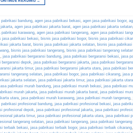
CONTINUE READING
→
 pabrikasi bandung
,
agen jasa pabrikasi bekasi
,
agen jasa pabrikasi bogor
,
ag
 jakarta
,
agen jasa pabrikasi jakarta barat
,
agen jasa pabrikasi jakarta selatan
 pabrikasi karawang
,
agen jasa pabrikasi tangerang
,
agen jasa pabrikasi tan
s jasa pabrikasi bekasi
,
bisnis jasa pabrikasi bogor
,
bisnis jasa pabrikasi cika
ikasi jakarta barat
,
bisnis jasa pabrikasi jakarta selatan
,
bisnis jasa pabrikasi
awang
,
bisnis jasa pabrikasi tangerang
,
bisnis jasa pabrikasi tangerang selata
i
,
jasa pabrikasi bergaransi bandung
,
jasa pabrikasi bergaransi bekasi
,
jasa pa
i bergaransi depok
,
jasa pabrikasi bergaransi jakarta
,
jasa pabrikasi bergarans
aransi jakarta timur
,
jasa pabrikasi bergaransi jakarta utara
,
jasa pabrikasi be
garansi tangerang selatan
,
jasa pabrikasi bogor
,
jasa pabrikasi cikarang
,
jasa p
rikasi jakarta selatan
,
jasa pabrikasi jakarta timur
,
jasa pabrikasi jakarta utara
jasa pabrikasi murah bandung
,
jasa pabrikasi murah bekasi
,
jasa pabrikasi m
abrikasi murah jakarta
,
jasa pabrikasi murah jakarta barat
,
jasa pabrikasi mura
karta utara
,
jasa pabrikasi murah karawang
,
jasa pabrikasi murah tangerang
,
 pabrikasi profesional bandung
,
jasa pabrikasi profesional bekasi
,
jasa pabrik
si profesional depok
,
jasa pabrikasi profesional jakarta
,
jasa pabrikasi profesi
fesional jakarta timur
,
jasa pabrikasi profesional jakarta utara
,
jasa pabrikasi p
fesional tangerang selatan
,
jasa pabrikasi tangerang
,
jasa pabrikasi tangerang
si terbaik bekasi
,
jasa pabrikasi terbaik bogor
,
jasa pabrikasi terbaik cikarang