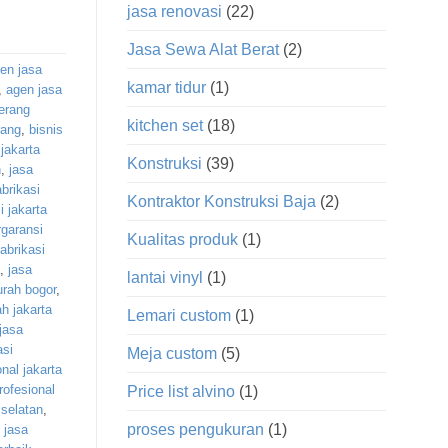
jasa renovasi
(22)
Jasa Sewa Alat Berat
(2)
en jasa
kamar tidur
(1)
,
agen jasa
gerang
kitchen set
(18)
rang
,
bisnis
 jakarta
Konstruksi
(39)
n
,
jasa
brikasi
Kontraktor Konstruksi Baja
(2)
i jakarta
rgaransi
Kualitas produk
(1)
abrikasi
,
jasa
lantai vinyl
(1)
urah bogor
,
h jakarta
Lemari custom
(1)
jasa
asi
Meja custom
(5)
onal jakarta
rofesional
Price list alvino
(1)
 selatan
,
proses pengukuran
(1)
,
jasa