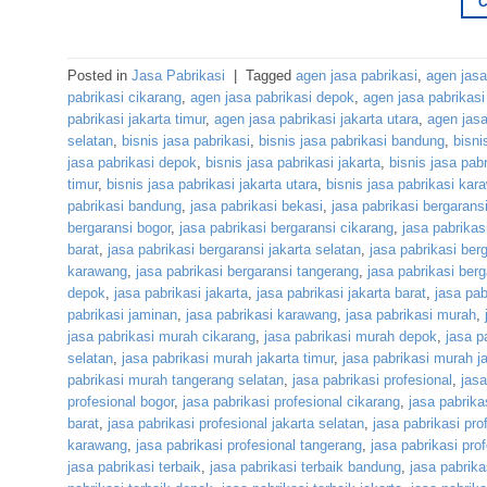
Posted in
Jasa Pabrikasi
|
Tagged
agen jasa pabrikasi
,
agen jasa
pabrikasi cikarang
,
agen jasa pabrikasi depok
,
agen jasa pabrikasi
pabrikasi jakarta timur
,
agen jasa pabrikasi jakarta utara
,
agen jasa
selatan
,
bisnis jasa pabrikasi
,
bisnis jasa pabrikasi bandung
,
bisni
jasa pabrikasi depok
,
bisnis jasa pabrikasi jakarta
,
bisnis jasa pabr
timur
,
bisnis jasa pabrikasi jakarta utara
,
bisnis jasa pabrikasi kar
pabrikasi bandung
,
jasa pabrikasi bekasi
,
jasa pabrikasi bergarans
bergaransi bogor
,
jasa pabrikasi bergaransi cikarang
,
jasa pabrikas
barat
,
jasa pabrikasi bergaransi jakarta selatan
,
jasa pabrikasi berg
karawang
,
jasa pabrikasi bergaransi tangerang
,
jasa pabrikasi ber
depok
,
jasa pabrikasi jakarta
,
jasa pabrikasi jakarta barat
,
jasa pab
pabrikasi jaminan
,
jasa pabrikasi karawang
,
jasa pabrikasi murah
,
jasa pabrikasi murah cikarang
,
jasa pabrikasi murah depok
,
jasa p
selatan
,
jasa pabrikasi murah jakarta timur
,
jasa pabrikasi murah ja
pabrikasi murah tangerang selatan
,
jasa pabrikasi profesional
,
jasa
profesional bogor
,
jasa pabrikasi profesional cikarang
,
jasa pabrika
barat
,
jasa pabrikasi profesional jakarta selatan
,
jasa pabrikasi pro
karawang
,
jasa pabrikasi profesional tangerang
,
jasa pabrikasi pro
jasa pabrikasi terbaik
,
jasa pabrikasi terbaik bandung
,
jasa pabrika