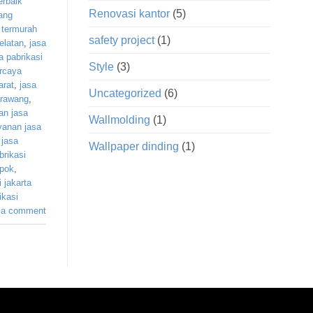
erbaik
Renovasi kantor
(5)
rang
i termurah
safety project
(1)
elatan
,
jasa
a pabrikasi
Style
(3)
ercaya
arat
,
jasa
Uncategorized
(6)
arawang
,
an jasa
Wallmolding
(1)
yanan jasa
 jasa
Wallpaper dinding
(1)
brikasi
epok
,
 jakarta
ikasi
 a comment