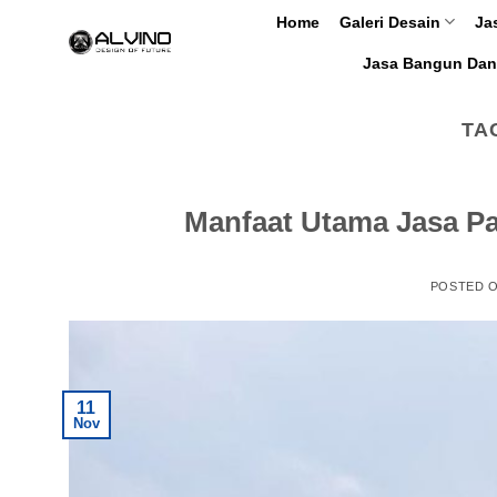
Skip
Home
Galeri Desain
Ja
to
Jasa Bangun Dan
content
TA
Manfaat Utama Jasa Pab
POSTED 
11
Nov