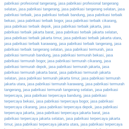
pabrikasi profesional tangerang
,
jasa pabrikasi profesional tangerang
selatan
,
jasa pabrikasi tangerang
,
jasa pabrikasi tangerang selatan
,
jasa
pabrikasi terbaik
,
jasa pabrikasi terbaik bandung
,
jasa pabrikasi terbaik
bekasi
,
jasa pabrikasi terbaik bogor
,
jasa pabrikasi terbaik cikarang
,
jasa pabrikasi terbaik depok
,
jasa pabrikasi terbaik jakarta
,
jasa
pabrikasi terbaik jakarta barat
,
jasa pabrikasi terbaik jakarta selatan
,
jasa pabrikasi terbaik jakarta timur
,
jasa pabrikasi terbaik jakarta utara
,
jasa pabrikasi terbaik karawang
,
jasa pabrikasi terbaik tangerang
,
jasa
pabrikasi terbaik tangerang selatan
,
jasa pabrikasi termurah
,
jasa
pabrikasi termurah bandung
,
jasa pabrikasi termurah bekasi
,
jasa
pabrikasi termurah bogor
,
jasa pabrikasi termurah cikarang
,
jasa
pabrikasi termurah depok
,
jasa pabrikasi termurah jakarta
,
jasa
pabrikasi termurah jakarta barat
,
jasa pabrikasi termurah jakarta
selatan
,
jasa pabrikasi termurah jakarta timur
,
jasa pabrikasi termurah
jakarta utara
,
jasa pabrikasi termurah karawang
,
jasa pabrikasi termurah
tangerang
,
jasa pabrikasi termurah tangerang selatan
,
jasa pabrikasi
terpercaya
,
jasa pabrikasi terpercaya bandung
,
jasa pabrikasi
terpercaya bekasi
,
jasa pabrikasi terpercaya bogor
,
jasa pabrikasi
terpercaya cikarang
,
jasa pabrikasi terpercaya depok
,
jasa pabrikasi
terpercaya jakarta
,
jasa pabrikasi terpercaya jakarta barat
,
jasa
pabrikasi terpercaya jakarta selatan
,
jasa pabrikasi terpercaya jakarta
timur
,
jasa pabrikasi terpercaya jakarta utara
,
jasa pabrikasi terpercaya