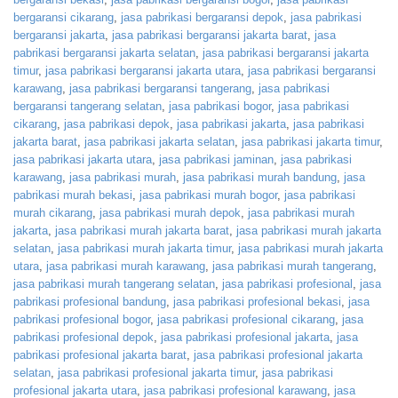
bergaransi cikarang
,
jasa pabrikasi bergaransi depok
,
jasa pabrikasi
bergaransi jakarta
,
jasa pabrikasi bergaransi jakarta barat
,
jasa
pabrikasi bergaransi jakarta selatan
,
jasa pabrikasi bergaransi jakarta
timur
,
jasa pabrikasi bergaransi jakarta utara
,
jasa pabrikasi bergaransi
karawang
,
jasa pabrikasi bergaransi tangerang
,
jasa pabrikasi
bergaransi tangerang selatan
,
jasa pabrikasi bogor
,
jasa pabrikasi
cikarang
,
jasa pabrikasi depok
,
jasa pabrikasi jakarta
,
jasa pabrikasi
jakarta barat
,
jasa pabrikasi jakarta selatan
,
jasa pabrikasi jakarta timur
,
jasa pabrikasi jakarta utara
,
jasa pabrikasi jaminan
,
jasa pabrikasi
karawang
,
jasa pabrikasi murah
,
jasa pabrikasi murah bandung
,
jasa
pabrikasi murah bekasi
,
jasa pabrikasi murah bogor
,
jasa pabrikasi
murah cikarang
,
jasa pabrikasi murah depok
,
jasa pabrikasi murah
jakarta
,
jasa pabrikasi murah jakarta barat
,
jasa pabrikasi murah jakarta
selatan
,
jasa pabrikasi murah jakarta timur
,
jasa pabrikasi murah jakarta
utara
,
jasa pabrikasi murah karawang
,
jasa pabrikasi murah tangerang
,
jasa pabrikasi murah tangerang selatan
,
jasa pabrikasi profesional
,
jasa
pabrikasi profesional bandung
,
jasa pabrikasi profesional bekasi
,
jasa
pabrikasi profesional bogor
,
jasa pabrikasi profesional cikarang
,
jasa
pabrikasi profesional depok
,
jasa pabrikasi profesional jakarta
,
jasa
pabrikasi profesional jakarta barat
,
jasa pabrikasi profesional jakarta
selatan
,
jasa pabrikasi profesional jakarta timur
,
jasa pabrikasi
profesional jakarta utara
,
jasa pabrikasi profesional karawang
,
jasa