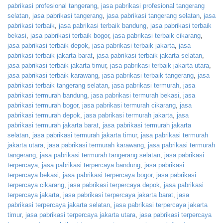
pabrikasi profesional tangerang
,
jasa pabrikasi profesional tangerang
selatan
,
jasa pabrikasi tangerang
,
jasa pabrikasi tangerang selatan
,
jasa
pabrikasi terbaik
,
jasa pabrikasi terbaik bandung
,
jasa pabrikasi terbaik
bekasi
,
jasa pabrikasi terbaik bogor
,
jasa pabrikasi terbaik cikarang
,
jasa pabrikasi terbaik depok
,
jasa pabrikasi terbaik jakarta
,
jasa
pabrikasi terbaik jakarta barat
,
jasa pabrikasi terbaik jakarta selatan
,
jasa pabrikasi terbaik jakarta timur
,
jasa pabrikasi terbaik jakarta utara
,
jasa pabrikasi terbaik karawang
,
jasa pabrikasi terbaik tangerang
,
jasa
pabrikasi terbaik tangerang selatan
,
jasa pabrikasi termurah
,
jasa
pabrikasi termurah bandung
,
jasa pabrikasi termurah bekasi
,
jasa
pabrikasi termurah bogor
,
jasa pabrikasi termurah cikarang
,
jasa
pabrikasi termurah depok
,
jasa pabrikasi termurah jakarta
,
jasa
pabrikasi termurah jakarta barat
,
jasa pabrikasi termurah jakarta
selatan
,
jasa pabrikasi termurah jakarta timur
,
jasa pabrikasi termurah
jakarta utara
,
jasa pabrikasi termurah karawang
,
jasa pabrikasi termurah
tangerang
,
jasa pabrikasi termurah tangerang selatan
,
jasa pabrikasi
terpercaya
,
jasa pabrikasi terpercaya bandung
,
jasa pabrikasi
terpercaya bekasi
,
jasa pabrikasi terpercaya bogor
,
jasa pabrikasi
terpercaya cikarang
,
jasa pabrikasi terpercaya depok
,
jasa pabrikasi
terpercaya jakarta
,
jasa pabrikasi terpercaya jakarta barat
,
jasa
pabrikasi terpercaya jakarta selatan
,
jasa pabrikasi terpercaya jakarta
timur
,
jasa pabrikasi terpercaya jakarta utara
,
jasa pabrikasi terpercaya