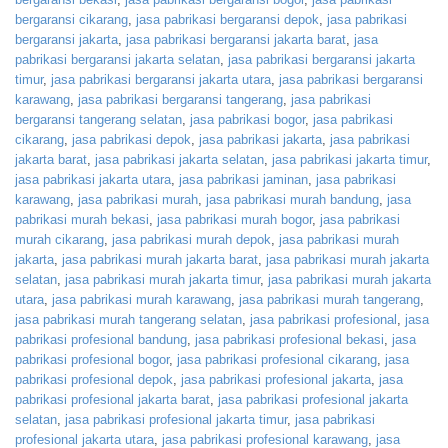
bergaransi cikarang
,
jasa pabrikasi bergaransi depok
,
jasa pabrikasi
bergaransi jakarta
,
jasa pabrikasi bergaransi jakarta barat
,
jasa
pabrikasi bergaransi jakarta selatan
,
jasa pabrikasi bergaransi jakarta
timur
,
jasa pabrikasi bergaransi jakarta utara
,
jasa pabrikasi bergaransi
karawang
,
jasa pabrikasi bergaransi tangerang
,
jasa pabrikasi
bergaransi tangerang selatan
,
jasa pabrikasi bogor
,
jasa pabrikasi
cikarang
,
jasa pabrikasi depok
,
jasa pabrikasi jakarta
,
jasa pabrikasi
jakarta barat
,
jasa pabrikasi jakarta selatan
,
jasa pabrikasi jakarta timur
,
jasa pabrikasi jakarta utara
,
jasa pabrikasi jaminan
,
jasa pabrikasi
karawang
,
jasa pabrikasi murah
,
jasa pabrikasi murah bandung
,
jasa
pabrikasi murah bekasi
,
jasa pabrikasi murah bogor
,
jasa pabrikasi
murah cikarang
,
jasa pabrikasi murah depok
,
jasa pabrikasi murah
jakarta
,
jasa pabrikasi murah jakarta barat
,
jasa pabrikasi murah jakarta
selatan
,
jasa pabrikasi murah jakarta timur
,
jasa pabrikasi murah jakarta
utara
,
jasa pabrikasi murah karawang
,
jasa pabrikasi murah tangerang
,
jasa pabrikasi murah tangerang selatan
,
jasa pabrikasi profesional
,
jasa
pabrikasi profesional bandung
,
jasa pabrikasi profesional bekasi
,
jasa
pabrikasi profesional bogor
,
jasa pabrikasi profesional cikarang
,
jasa
pabrikasi profesional depok
,
jasa pabrikasi profesional jakarta
,
jasa
pabrikasi profesional jakarta barat
,
jasa pabrikasi profesional jakarta
selatan
,
jasa pabrikasi profesional jakarta timur
,
jasa pabrikasi
profesional jakarta utara
,
jasa pabrikasi profesional karawang
,
jasa