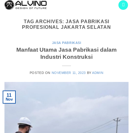
Skip
to
content
TAG ARCHIVES:
JASA PABRIKASI
PROFESIONAL JAKARTA SELATAN
JASA PABRIKASI
Manfaat Utama Jasa Pabrikasi dalam
Industri Konstruksi
POSTED ON
NOVEMBER 11, 2023
BY
ADMIN
11
Nov