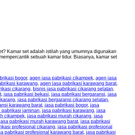
 set? Kamar set adalah istilah yang umumnya digunakan
mempercantik sebuah kamar tidur. Biasanya, kamar set
brikasi bogor
,
agen jasa pabrikasi cikampek
,
agen jasa
abrikasi karawang
,
agen jasa pabrikasi karawang barat
,
rikasi cikarang
,
bisnis jasa pabrikasi cikarang selatan
,
t
,
jasa pabrikasi bekasi
,
jasa pabrikasi bergaransi
,
jasa
ikarang
,
jasa pabrikasi bergaransi cikarang selatan
,
ransi karawang barat
,
jasa pabrikasi bogor
,
jasa
a pabrikasi jaminan
,
jasa pabrikasi karawang
,
jasa
ah cikampek
,
jasa pabrikasi murah cikarang
,
jasa
jasa pabrikasi murah karawang barat
,
jasa pabrikasi
ikasi profesional cikarang
,
jasa pabrikasi profesional
sa pabrikasi profesional karawang barat
,
jasa pabrikasi