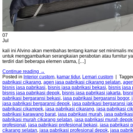
07
Jul
kali ini Alvino akan membahas tentang kamar set minimalis mo
untuk menggambarkan serangkaian perabotan atau furnitur ya
terdiri dari beberapa elemen utama, […]
Continue reading
→
Posted in
Interior custom
,
kamar tidur
,
Lemari custom
|
Tagg
pabrikasi cikarang
,
agen jasa pabrikasi cikarang selatan
,
agen
bisnis jasa pabrikasi
,
bisnis jasa pabrikasi bekasi
,
bisnis jasa
bisnis jasa pabrikasi depok
,
bisnis jasa pabrikasi jakarta
,
bisn
pabrikasi bergaransi bekasi
,
jasa pabrikasi bergaransi bogor
,
jasa pabrikasi bergaransi depok
,
jasa pabrikasi bergaransi jak
pabrikasi cikampek
,
jasa pabrikasi cikarang
,
jasa pabrikasi ci
pabrikasi karawang barat
,
jasa pabrikasi murah
,
jasa pabrikas
pabrikasi murah cikarang selatan
,
jasa pabrikasi murah depok
profesional
,
jasa pabrikasi profesional bekasi
,
jasa pabrikasi 
cikarang selatan
,
jasa pabrikasi profesional depok
,
jasa pabrik