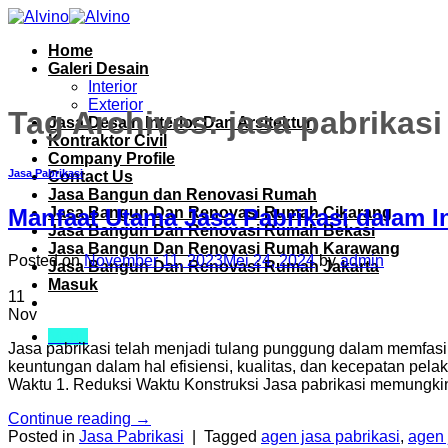
Skip
to
Home
content
Galeri Desain
Interior
Exterior
Tag Archives:
jasa pabrikasi
Jasa Desain Interior Dan Arsitektur
Kontraktor Civil
Company Profile
Jasa Pabrikasi
Contact Us
Jasa Bangun dan Renovasi Rumah
Jasa Bangun Dan Renovasi Rumah Cikarang
Manfaat Utama Jasa Pabrikasi dalam I
Jasa Bangun Dan Renovasi Rumah Bekasi
Jasa Bangun Dan Renovasi Rumah Karawang
Posted on
November 11, 2023
Mei 24, 2024
by
admin
Jasa Bangun Dan Renovasi Rumah Jakarta
Masuk
11
Nov
Menu
Jasa pabrikasi telah menjadi tulang punggung dalam memfasi
keuntungan dalam hal efisiensi, kualitas, dan kecepatan pelak
Waktu 1. Reduksi Waktu Konstruksi Jasa pabrikasi memungki
Continue reading
→
Posted in
Jasa Pabrikasi
|
Tagged
agen jasa pabrikasi
,
agen 