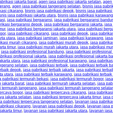
brikasi jakarta barat
,
agen jasa pabrikasi jakarta selatan
,
agen 
gerang
,
agen jasa pabrikasi tangerang selatan
,
bisnis jasa pabri
kasi cikarang
,
bisnis jasa pabrikasi depok
,
bisnis jasa pabrikasi
snis jasa pabrikasi jakarta utara
,
bisnis jasa pabrikasi karawang
asi
,
jasa pabrikasi bergaransi
,
jasa pabrikasi bergaransi bandu
rikasi bergaransi depok
,
jasa pabrikasi bergaransi jakarta
,
jasa
imur
,
jasa pabrikasi bergaransi jakarta utara
,
jasa pabrikasi ber
ogor
,
jasa pabrikasi cikarang
,
jasa pabrikasi depok
,
jasa pabrikas
rta utara
,
jasa pabrikasi jaminan
,
jasa pabrikasi karawang
,
jasa
ikasi murah cikarang
,
jasa pabrikasi murah depok
,
jasa pabrika
rta timur
,
jasa pabrikasi murah jakarta utara
,
jasa pabrikasi m
,
jasa pabrikasi profesional bandung
,
jasa pabrikasi profesional
brikasi profesional jakarta
,
jasa pabrikasi profesional jakarta ba
akarta utara
,
jasa pabrikasi profesional karawang
,
jasa pabrikas
angerang selatan
,
jasa pabrikasi terbaik
,
jasa pabrikasi terbaik 
erbaik depok
,
jasa pabrikasi terbaik jakarta
,
jasa pabrikasi terbai
ta utara
,
jasa pabrikasi terbaik karawang
,
jasa pabrikasi terbai
a pabrikasi termurah bekasi
,
jasa pabrikasi termurah bogor
,
jasa
 jakarta barat
,
jasa pabrikasi termurah jakarta selatan
,
jasa pab
i termurah tangerang
,
jasa pabrikasi termurah tangerang selata
percaya bogor
,
jasa pabrikasi terpercaya cikarang
,
jasa pabrikas
ya jakarta selatan
,
jasa pabrikasi terpercaya jakarta timur
,
jasa 
sa pabrikasi terpercaya tangerang selatan
,
layanan jasa pabrika
abrikasi cikarang
,
layanan jasa pabrikasi depok
,
layanan jasa p
jakarta timur
,
layanan jasa pabrikasi jakarta utara
,
layanan jasa