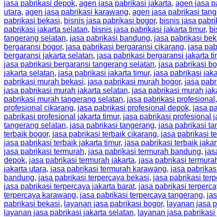
jasa pabrikasi depok
,
agen jasa pabrikasi jakarta
,
agen jasa pa
utara
,
agen jasa pabrikasi karawang
,
agen jasa pabrikasi tan
pabrikasi bekasi
,
bisnis jasa pabrikasi bogor
,
bisnis jasa pabri
pabrikasi jakarta selatan
,
bisnis jasa pabrikasi jakarta timur
,
bi
tangerang selatan
,
jasa pabrikasi bandung
,
jasa pabrikasi bek
bergaransi bogor
,
jasa pabrikasi bergaransi cikarang
,
jasa pab
bergaransi jakarta selatan
,
jasa pabrikasi bergaransi jakarta t
jasa pabrikasi bergaransi tangerang selatan
,
jasa pabrikasi b
jakarta selatan
,
jasa pabrikasi jakarta timur
,
jasa pabrikasi jaka
pabrikasi murah bekasi
,
jasa pabrikasi murah bogor
,
jasa pabr
jasa pabrikasi murah jakarta selatan
,
jasa pabrikasi murah jaka
pabrikasi murah tangerang selatan
,
jasa pabrikasi profesional
profesional cikarang
,
jasa pabrikasi profesional depok
,
jasa pa
pabrikasi profesional jakarta timur
,
jasa pabrikasi profesional j
tangerang selatan
,
jasa pabrikasi tangerang
,
jasa pabrikasi t
terbaik bogor
,
jasa pabrikasi terbaik cikarang
,
jasa pabrikasi t
jasa pabrikasi terbaik jakarta timur
,
jasa pabrikasi terbaik jakar
jasa pabrikasi termurah
,
jasa pabrikasi termurah bandung
,
jas
depok
,
jasa pabrikasi termurah jakarta
,
jasa pabrikasi termurah
jakarta utara
,
jasa pabrikasi termurah karawang
,
jasa pabrikas
bandung
,
jasa pabrikasi terpercaya bekasi
,
jasa pabrikasi ter
jasa pabrikasi terpercaya jakarta barat
,
jasa pabrikasi terperca
terpercaya karawang
,
jasa pabrikasi terpercaya tangerang
,
ja
pabrikasi bekasi
,
layanan jasa pabrikasi bogor
,
layanan jasa p
layanan jasa pabrikasi jakarta selatan
,
layanan jasa pabrikasi 