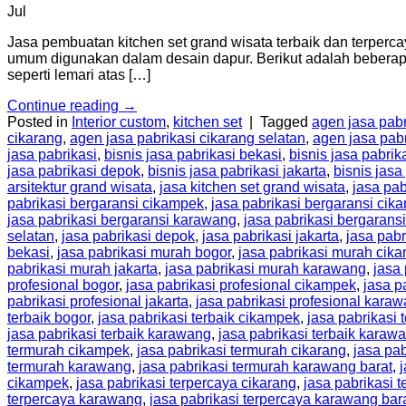
Jul
Jasa pembuatan kitchen set grand wisata terbaik dan terperc
umum digunakan dalam desain dapur. Berikut adalah beberapa 
seperti lemari atas […]
Continue reading
→
Posted in
Interior custom
,
kitchen set
|
Tagged
agen jasa pabr
cikarang
,
agen jasa pabrikasi cikarang selatan
,
agen jasa pab
jasa pabrikasi
,
bisnis jasa pabrikasi bekasi
,
bisnis jasa pabrik
jasa pabrikasi depok
,
bisnis jasa pabrikasi jakarta
,
bisnis jas
arsitektur grand wisata
,
jasa kitchen set grand wisata
,
jasa pab
pabrikasi bergaransi cikampek
,
jasa pabrikasi bergaransi cik
jasa pabrikasi bergaransi karawang
,
jasa pabrikasi bergarans
selatan
,
jasa pabrikasi depok
,
jasa pabrikasi jakarta
,
jasa pabr
bekasi
,
jasa pabrikasi murah bogor
,
jasa pabrikasi murah cik
pabrikasi murah jakarta
,
jasa pabrikasi murah karawang
,
jasa
profesional bogor
,
jasa pabrikasi profesional cikampek
,
jasa p
pabrikasi profesional jakarta
,
jasa pabrikasi profesional kara
terbaik bogor
,
jasa pabrikasi terbaik cikampek
,
jasa pabrikasi 
jasa pabrikasi terbaik karawang
,
jasa pabrikasi terbaik karaw
termurah cikampek
,
jasa pabrikasi termurah cikarang
,
jasa pab
termurah karawang
,
jasa pabrikasi termurah karawang barat
,
cikampek
,
jasa pabrikasi terpercaya cikarang
,
jasa pabrikasi 
terpercaya karawang
,
jasa pabrikasi terpercaya karawang bar