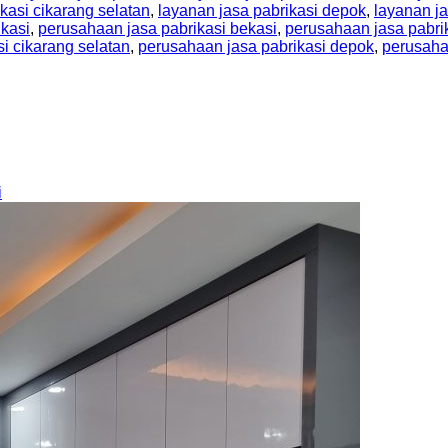
kasi cikarang selatan
,
layanan jasa pabrikasi depok
,
layanan ja
kasi
,
perusahaan jasa pabrikasi bekasi
,
perusahaan jasa pabri
i cikarang selatan
,
perusahaan jasa pabrikasi depok
,
perusahaa
i