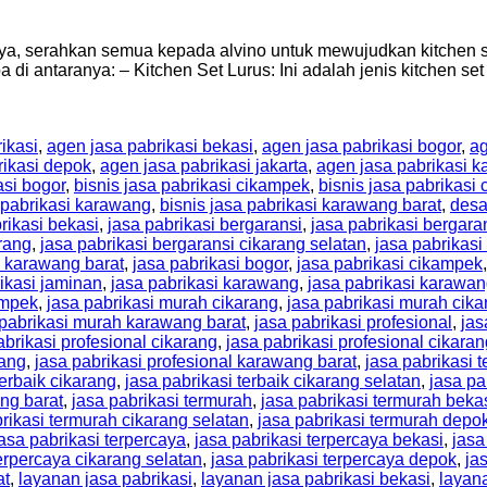
aya, serahkan semua kepada alvino untuk mewujudkan kitchen s
di antaranya: – Kitchen Set Lurus: Ini adalah jenis kitchen s
ikasi
,
agen jasa pabrikasi bekasi
,
agen jasa pabrikasi bogor
,
ag
rikasi depok
,
agen jasa pabrikasi jakarta
,
agen jasa pabrikasi 
asi bogor
,
bisnis jasa pabrikasi cikampek
,
bisnis jasa pabrikasi 
a pabrikasi karawang
,
bisnis jasa pabrikasi karawang barat
,
desa
rikasi bekasi
,
jasa pabrikasi bergaransi
,
jasa pabrikasi bergara
arang
,
jasa pabrikasi bergaransi cikarang selatan
,
jasa pabrikasi
i karawang barat
,
jasa pabrikasi bogor
,
jasa pabrikasi cikampek
ikasi jaminan
,
jasa pabrikasi karawang
,
jasa pabrikasi karawan
ampek
,
jasa pabrikasi murah cikarang
,
jasa pabrikasi murah cika
 pabrikasi murah karawang barat
,
jasa pabrikasi profesional
,
jas
abrikasi profesional cikarang
,
jasa pabrikasi profesional cikaran
wang
,
jasa pabrikasi profesional karawang barat
,
jasa pabrikasi t
terbaik cikarang
,
jasa pabrikasi terbaik cikarang selatan
,
jasa pa
ang barat
,
jasa pabrikasi termurah
,
jasa pabrikasi termurah beka
rikasi termurah cikarang selatan
,
jasa pabrikasi termurah depo
jasa pabrikasi terpercaya
,
jasa pabrikasi terpercaya bekasi
,
jasa
terpercaya cikarang selatan
,
jasa pabrikasi terpercaya depok
,
ja
at
,
layanan jasa pabrikasi
,
layanan jasa pabrikasi bekasi
,
layana