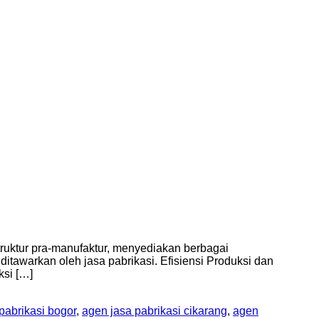
ruktur pra-manufaktur, menyediakan berbagai
ditawarkan oleh jasa pabrikasi. Efisiensi Produksi dan
ksi […]
pabrikasi bogor
,
agen jasa pabrikasi cikarang
,
agen