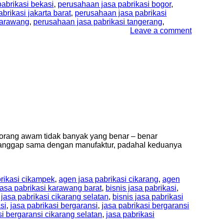
abrikasi bekasi
,
perusahaan jasa pabrikasi bogor
,
brikasi jakarta barat
,
perusahaan jasa pabrikasi
karawang
,
perusahaan jasa pabrikasi tangerang
,
Leave a comment
k orang awam tidak banyak yang benar – benar
p dianggap sama dengan manufaktur, padahal keduanya
rikasi cikampek
,
agen jasa pabrikasi cikarang
,
agen
asa pabrikasi karawang barat
,
bisnis jasa pabrikasi
,
 jasa pabrikasi cikarang selatan
,
bisnis jasa pabrikasi
si
,
jasa pabrikasi bergaransi
,
jasa pabrikasi bergaransi
si bergaransi cikarang selatan
,
jasa pabrikasi