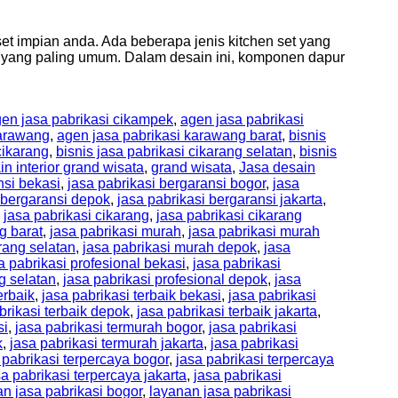
et impian anda. Ada beberapa jenis kitchen set yang
et yang paling umum. Dalam desain ini, komponen dapur
en jasa pabrikasi cikampek
,
agen jasa pabrikasi
karawang
,
agen jasa pabrikasi karawang barat
,
bisnis
cikarang
,
bisnis jasa pabrikasi cikarang selatan
,
bisnis
in interior grand wisata
,
grand wisata
,
Jasa desain
nsi bekasi
,
jasa pabrikasi bergaransi bogor
,
jasa
 bergaransi depok
,
jasa pabrikasi bergaransi jakarta
,
,
jasa pabrikasi cikarang
,
jasa pabrikasi cikarang
g barat
,
jasa pabrikasi murah
,
jasa pabrikasi murah
rang selatan
,
jasa pabrikasi murah depok
,
jasa
a pabrikasi profesional bekasi
,
jasa pabrikasi
g selatan
,
jasa pabrikasi profesional depok
,
jasa
erbaik
,
jasa pabrikasi terbaik bekasi
,
jasa pabrikasi
brikasi terbaik depok
,
jasa pabrikasi terbaik jakarta
,
si
,
jasa pabrikasi termurah bogor
,
jasa pabrikasi
k
,
jasa pabrikasi termurah jakarta
,
jasa pabrikasi
 pabrikasi terpercaya bogor
,
jasa pabrikasi terpercaya
sa pabrikasi terpercaya jakarta
,
jasa pabrikasi
n jasa pabrikasi bogor
,
layanan jasa pabrikasi