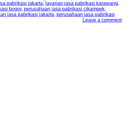
sa pabrikasi jakarta
,
layanan jasa pabrikasi karawang
,
kasi bogor
,
perusahaan jasa pabrikasi cikampek
,
n jasa pabrikasi jakarta
,
perusahaan jasa pabrikasi
Leave a comment