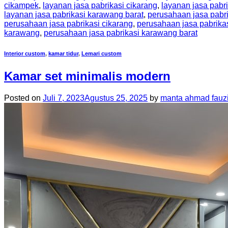
cikampek
,
layanan jasa pabrikasi cikarang
,
layanan jasa pabri
layanan jasa pabrikasi karawang barat
,
perusahaan jasa pabri
perusahaan jasa pabrikasi cikarang
,
perusahaan jasa pabrikas
karawang
,
perusahaan jasa pabrikasi karawang barat
Interior custom
,
kamar tidur
,
Lemari custom
Kamar set minimalis modern
Posted on
Juli 7, 2023
Agustus 25, 2025
by
manta ahmad fauz