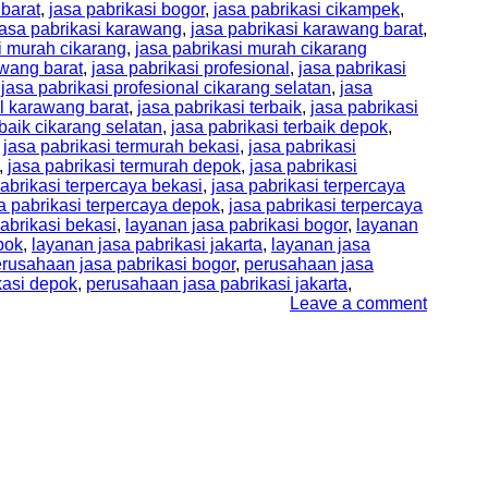
 barat
,
jasa pabrikasi bogor
,
jasa pabrikasi cikampek
,
jasa pabrikasi karawang
,
jasa pabrikasi karawang barat
,
i murah cikarang
,
jasa pabrikasi murah cikarang
awang barat
,
jasa pabrikasi profesional
,
jasa pabrikasi
,
jasa pabrikasi profesional cikarang selatan
,
jasa
al karawang barat
,
jasa pabrikasi terbaik
,
jasa pabrikasi
rbaik cikarang selatan
,
jasa pabrikasi terbaik depok
,
,
jasa pabrikasi termurah bekasi
,
jasa pabrikasi
,
jasa pabrikasi termurah depok
,
jasa pabrikasi
abrikasi terpercaya bekasi
,
jasa pabrikasi terpercaya
a pabrikasi terpercaya depok
,
jasa pabrikasi terpercaya
abrikasi bekasi
,
layanan jasa pabrikasi bogor
,
layanan
pok
,
layanan jasa pabrikasi jakarta
,
layanan jasa
rusahaan jasa pabrikasi bogor
,
perusahaan jasa
kasi depok
,
perusahaan jasa pabrikasi jakarta
,
Leave a comment