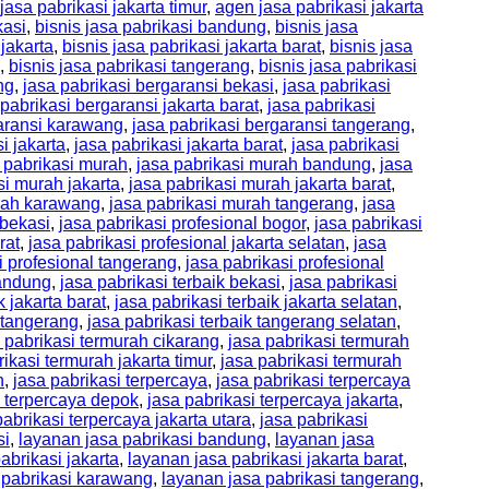
jasa pabrikasi jakarta timur
,
agen jasa pabrikasi jakarta
kasi
,
bisnis jasa pabrikasi bandung
,
bisnis jasa
 jakarta
,
bisnis jasa pabrikasi jakarta barat
,
bisnis jasa
,
bisnis jasa pabrikasi tangerang
,
bisnis jasa pabrikasi
ng
,
jasa pabrikasi bergaransi bekasi
,
jasa pabrikasi
 pabrikasi bergaransi jakarta barat
,
jasa pabrikasi
garansi karawang
,
jasa pabrikasi bergaransi tangerang
,
i jakarta
,
jasa pabrikasi jakarta barat
,
jasa pabrikasi
 pabrikasi murah
,
jasa pabrikasi murah bandung
,
jasa
si murah jakarta
,
jasa pabrikasi murah jakarta barat
,
urah karawang
,
jasa pabrikasi murah tangerang
,
jasa
 bekasi
,
jasa pabrikasi profesional bogor
,
jasa pabrikasi
rat
,
jasa pabrikasi profesional jakarta selatan
,
jasa
i profesional tangerang
,
jasa pabrikasi profesional
bandung
,
jasa pabrikasi terbaik bekasi
,
jasa pabrikasi
k jakarta barat
,
jasa pabrikasi terbaik jakarta selatan
,
k tangerang
,
jasa pabrikasi terbaik tangerang selatan
,
 pabrikasi termurah cikarang
,
jasa pabrikasi termurah
rikasi termurah jakarta timur
,
jasa pabrikasi termurah
n
,
jasa pabrikasi terpercaya
,
jasa pabrikasi terpercaya
i terpercaya depok
,
jasa pabrikasi terpercaya jakarta
,
pabrikasi terpercaya jakarta utara
,
jasa pabrikasi
si
,
layanan jasa pabrikasi bandung
,
layanan jasa
abrikasi jakarta
,
layanan jasa pabrikasi jakarta barat
,
 pabrikasi karawang
,
layanan jasa pabrikasi tangerang
,