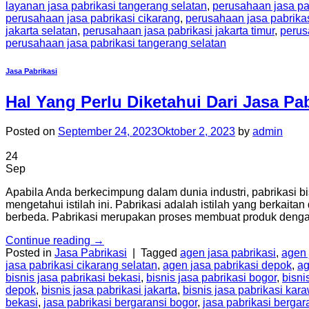
layanan jasa pabrikasi tangerang selatan
,
perusahaan jasa pa
perusahaan jasa pabrikasi cikarang
,
perusahaan jasa pabrika
jakarta selatan
,
perusahaan jasa pabrikasi jakarta timur
,
perus
perusahaan jasa pabrikasi tangerang selatan
Jasa Pabrikasi
Hal Yang Perlu Diketahui Dari Jasa Pab
Posted on
September 24, 2023
Oktober 2, 2023
by
admin
24
Sep
Apabila Anda berkecimpung dalam dunia industri, pabrikasi bi
mengetahui istilah ini. Pabrikasi adalah istilah yang berkai
berbeda. Pabrikasi merupakan proses membuat produk den
Continue reading
→
Posted in
Jasa Pabrikasi
|
Tagged
agen jasa pabrikasi
,
agen 
jasa pabrikasi cikarang selatan
,
agen jasa pabrikasi depok
,
ag
bisnis jasa pabrikasi bekasi
,
bisnis jasa pabrikasi bogor
,
bisni
depok
,
bisnis jasa pabrikasi jakarta
,
bisnis jasa pabrikasi kar
bekasi
,
jasa pabrikasi bergaransi bogor
,
jasa pabrikasi berga