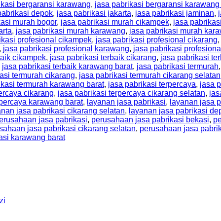
ikasi bergaransi karawang
,
jasa pabrikasi bergaransi karawang
pabrikasi depok
,
jasa pabrikasi jakarta
,
jasa pabrikasi jaminan
,
kasi murah bogor
,
jasa pabrikasi murah cikampek
,
jasa pabrikas
arta
,
jasa pabrikasi murah karawang
,
jasa pabrikasi murah kar
ikasi profesional cikampek
,
jasa pabrikasi profesional cikarang
,
jasa pabrikasi profesional karawang
,
jasa pabrikasi profesion
baik cikampek
,
jasa pabrikasi terbaik cikarang
,
jasa pabrikasi te
,
jasa pabrikasi terbaik karawang barat
,
jasa pabrikasi termurah
kasi termurah cikarang
,
jasa pabrikasi termurah cikarang selatan
ikasi termurah karawang barat
,
jasa pabrikasi terpercaya
,
jasa p
percaya cikarang
,
jasa pabrikasi terpercaya cikarang selatan
,
jas
erpercaya karawang barat
,
layanan jasa pabrikasi
,
layanan jasa p
anan jasa pabrikasi cikarang selatan
,
layanan jasa pabrikasi de
erusahaan jasa pabrikasi
,
perusahaan jasa pabrikasi bekasi
,
pe
sahaan jasa pabrikasi cikarang selatan
,
perusahaan jasa pabri
asi karawang barat
zi