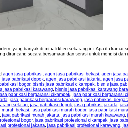
dern, yang banyak di minati klien sekarang ini. Apa itu kamar
ng dirancang secara bersamaan dan serasi untuk mengisi dan 
ed
agen jasa pabrikasi
,
agen jasa pabrikasi bekasi
,
agen jasa pa
 jasa pabrikasi depok
,
agen jasa pabrikasi jakarta
,
agen jasa p
 pabrikasi bogor
,
bisnis jasa pabrikasi cikampek
,
bisnis jasa pab
is jasa pabrikasi karawang
,
bisnis jasa pabrikasi karawang bara
jasa pabrikasi bergaransi cikampek
,
jasa pabrikasi bergaransi c
arta
,
jasa pabrikasi bergaransi karawang
,
jasa pabrikasi berga
karang selatan
,
jasa pabrikasi depok
,
jasa pabrikasi jakarta
,
jas
i murah bekasi
,
jasa pabrikasi murah bogor
,
jasa pabrikasi mur
,
jasa pabrikasi murah jakarta
,
jasa pabrikasi murah karawang
,
profesional bogor
,
jasa pabrikasi profesional cikampek
,
jasa pabr
asi profesional jakarta
,
jasa pabrikasi profesional karawang
,
ja