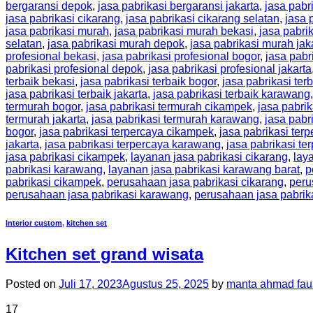
bergaransi depok
,
jasa pabrikasi bergaransi jakarta
,
jasa pabr
jasa pabrikasi cikarang
,
jasa pabrikasi cikarang selatan
,
jasa 
jasa pabrikasi murah
,
jasa pabrikasi murah bekasi
,
jasa pabri
selatan
,
jasa pabrikasi murah depok
,
jasa pabrikasi murah jak
profesional bekasi
,
jasa pabrikasi profesional bogor
,
jasa pabr
pabrikasi profesional depok
,
jasa pabrikasi profesional jakarta
terbaik bekasi
,
jasa pabrikasi terbaik bogor
,
jasa pabrikasi ter
jasa pabrikasi terbaik jakarta
,
jasa pabrikasi terbaik karawang
termurah bogor
,
jasa pabrikasi termurah cikampek
,
jasa pabri
termurah jakarta
,
jasa pabrikasi termurah karawang
,
jasa pabr
bogor
,
jasa pabrikasi terpercaya cikampek
,
jasa pabrikasi ter
jakarta
,
jasa pabrikasi terpercaya karawang
,
jasa pabrikasi t
jasa pabrikasi cikampek
,
layanan jasa pabrikasi cikarang
,
lay
pabrikasi karawang
,
layanan jasa pabrikasi karawang barat
,
p
pabrikasi cikampek
,
perusahaan jasa pabrikasi cikarang
,
peru
perusahaan jasa pabrikasi karawang
,
perusahaan jasa pabrik
Interior custom
,
kitchen set
Kitchen set grand wisata
Posted on
Juli 17, 2023
Agustus 25, 2025
by
manta ahmad fau
17