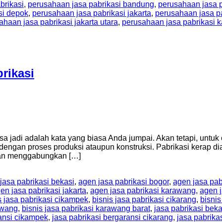
brikasi
,
perusahaan jasa pabrikasi bandung
,
perusahaan jasa p
si depok
,
perusahaan jasa pabrikasi jakarta
,
perusahaan jasa pa
ahaan jasa pabrikasi jakarta utara
,
perusahaan jasa pabrikasi 
rikasi
sa jadi adalah kata yang biasa Anda jumpai. Akan tetapi, untu
tan dengan proses produksi ataupun konstruksi. Pabrikasi kera
gan menggabungkan […]
jasa pabrikasi bekasi
,
agen jasa pabrikasi bogor
,
agen jasa pab
en jasa pabrikasi jakarta
,
agen jasa pabrikasi karawang
,
agen j
s jasa pabrikasi cikampek
,
bisnis jasa pabrikasi cikarang
,
bisnis
awang
,
bisnis jasa pabrikasi karawang barat
,
jasa pabrikasi beka
ransi cikampek
,
jasa pabrikasi bergaransi cikarang
,
jasa pabrika