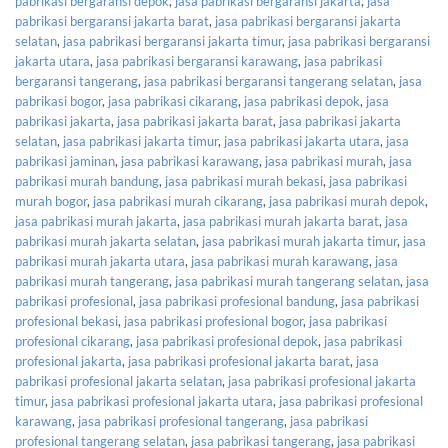
pabrikasi bergaransi depok
,
jasa pabrikasi bergaransi jakarta
,
jasa
pabrikasi bergaransi jakarta barat
,
jasa pabrikasi bergaransi jakarta
selatan
,
jasa pabrikasi bergaransi jakarta timur
,
jasa pabrikasi bergaransi
jakarta utara
,
jasa pabrikasi bergaransi karawang
,
jasa pabrikasi
bergaransi tangerang
,
jasa pabrikasi bergaransi tangerang selatan
,
jasa
pabrikasi bogor
,
jasa pabrikasi cikarang
,
jasa pabrikasi depok
,
jasa
pabrikasi jakarta
,
jasa pabrikasi jakarta barat
,
jasa pabrikasi jakarta
selatan
,
jasa pabrikasi jakarta timur
,
jasa pabrikasi jakarta utara
,
jasa
pabrikasi jaminan
,
jasa pabrikasi karawang
,
jasa pabrikasi murah
,
jasa
pabrikasi murah bandung
,
jasa pabrikasi murah bekasi
,
jasa pabrikasi
murah bogor
,
jasa pabrikasi murah cikarang
,
jasa pabrikasi murah depok
,
jasa pabrikasi murah jakarta
,
jasa pabrikasi murah jakarta barat
,
jasa
pabrikasi murah jakarta selatan
,
jasa pabrikasi murah jakarta timur
,
jasa
pabrikasi murah jakarta utara
,
jasa pabrikasi murah karawang
,
jasa
pabrikasi murah tangerang
,
jasa pabrikasi murah tangerang selatan
,
jasa
pabrikasi profesional
,
jasa pabrikasi profesional bandung
,
jasa pabrikasi
profesional bekasi
,
jasa pabrikasi profesional bogor
,
jasa pabrikasi
profesional cikarang
,
jasa pabrikasi profesional depok
,
jasa pabrikasi
profesional jakarta
,
jasa pabrikasi profesional jakarta barat
,
jasa
pabrikasi profesional jakarta selatan
,
jasa pabrikasi profesional jakarta
timur
,
jasa pabrikasi profesional jakarta utara
,
jasa pabrikasi profesional
karawang
,
jasa pabrikasi profesional tangerang
,
jasa pabrikasi
profesional tangerang selatan
,
jasa pabrikasi tangerang
,
jasa pabrikasi