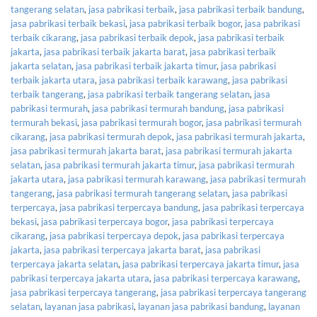
tangerang selatan
,
jasa pabrikasi terbaik
,
jasa pabrikasi terbaik bandung
,
jasa pabrikasi terbaik bekasi
,
jasa pabrikasi terbaik bogor
,
jasa pabrikasi
terbaik cikarang
,
jasa pabrikasi terbaik depok
,
jasa pabrikasi terbaik
jakarta
,
jasa pabrikasi terbaik jakarta barat
,
jasa pabrikasi terbaik
jakarta selatan
,
jasa pabrikasi terbaik jakarta timur
,
jasa pabrikasi
terbaik jakarta utara
,
jasa pabrikasi terbaik karawang
,
jasa pabrikasi
terbaik tangerang
,
jasa pabrikasi terbaik tangerang selatan
,
jasa
pabrikasi termurah
,
jasa pabrikasi termurah bandung
,
jasa pabrikasi
termurah bekasi
,
jasa pabrikasi termurah bogor
,
jasa pabrikasi termurah
cikarang
,
jasa pabrikasi termurah depok
,
jasa pabrikasi termurah jakarta
,
jasa pabrikasi termurah jakarta barat
,
jasa pabrikasi termurah jakarta
selatan
,
jasa pabrikasi termurah jakarta timur
,
jasa pabrikasi termurah
jakarta utara
,
jasa pabrikasi termurah karawang
,
jasa pabrikasi termurah
tangerang
,
jasa pabrikasi termurah tangerang selatan
,
jasa pabrikasi
terpercaya
,
jasa pabrikasi terpercaya bandung
,
jasa pabrikasi terpercaya
bekasi
,
jasa pabrikasi terpercaya bogor
,
jasa pabrikasi terpercaya
cikarang
,
jasa pabrikasi terpercaya depok
,
jasa pabrikasi terpercaya
jakarta
,
jasa pabrikasi terpercaya jakarta barat
,
jasa pabrikasi
terpercaya jakarta selatan
,
jasa pabrikasi terpercaya jakarta timur
,
jasa
pabrikasi terpercaya jakarta utara
,
jasa pabrikasi terpercaya karawang
,
jasa pabrikasi terpercaya tangerang
,
jasa pabrikasi terpercaya tangerang
selatan
,
layanan jasa pabrikasi
,
layanan jasa pabrikasi bandung
,
layanan