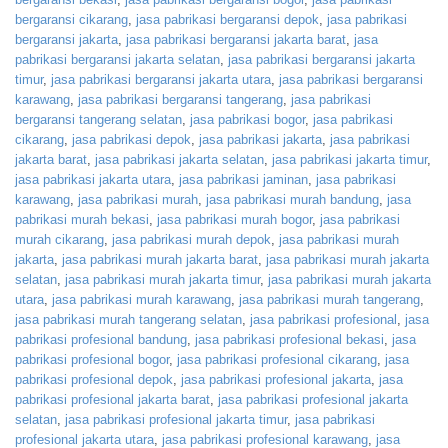
bergaransi cikarang
,
jasa pabrikasi bergaransi depok
,
jasa pabrikasi
bergaransi jakarta
,
jasa pabrikasi bergaransi jakarta barat
,
jasa
pabrikasi bergaransi jakarta selatan
,
jasa pabrikasi bergaransi jakarta
timur
,
jasa pabrikasi bergaransi jakarta utara
,
jasa pabrikasi bergaransi
karawang
,
jasa pabrikasi bergaransi tangerang
,
jasa pabrikasi
bergaransi tangerang selatan
,
jasa pabrikasi bogor
,
jasa pabrikasi
cikarang
,
jasa pabrikasi depok
,
jasa pabrikasi jakarta
,
jasa pabrikasi
jakarta barat
,
jasa pabrikasi jakarta selatan
,
jasa pabrikasi jakarta timur
,
jasa pabrikasi jakarta utara
,
jasa pabrikasi jaminan
,
jasa pabrikasi
karawang
,
jasa pabrikasi murah
,
jasa pabrikasi murah bandung
,
jasa
pabrikasi murah bekasi
,
jasa pabrikasi murah bogor
,
jasa pabrikasi
murah cikarang
,
jasa pabrikasi murah depok
,
jasa pabrikasi murah
jakarta
,
jasa pabrikasi murah jakarta barat
,
jasa pabrikasi murah jakarta
selatan
,
jasa pabrikasi murah jakarta timur
,
jasa pabrikasi murah jakarta
utara
,
jasa pabrikasi murah karawang
,
jasa pabrikasi murah tangerang
,
jasa pabrikasi murah tangerang selatan
,
jasa pabrikasi profesional
,
jasa
pabrikasi profesional bandung
,
jasa pabrikasi profesional bekasi
,
jasa
pabrikasi profesional bogor
,
jasa pabrikasi profesional cikarang
,
jasa
pabrikasi profesional depok
,
jasa pabrikasi profesional jakarta
,
jasa
pabrikasi profesional jakarta barat
,
jasa pabrikasi profesional jakarta
selatan
,
jasa pabrikasi profesional jakarta timur
,
jasa pabrikasi
profesional jakarta utara
,
jasa pabrikasi profesional karawang
,
jasa