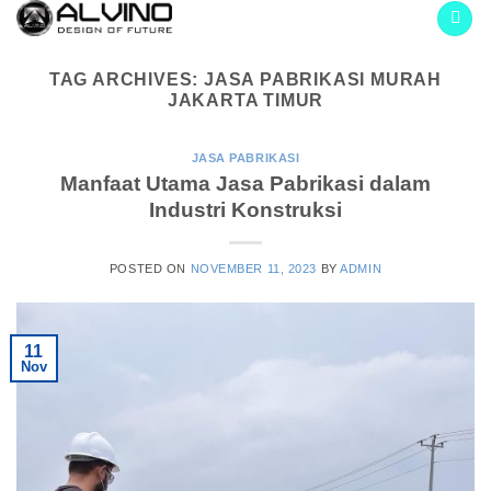
Skip
to
content
TAG ARCHIVES:
JASA PABRIKASI MURAH
JAKARTA TIMUR
JASA PABRIKASI
Manfaat Utama Jasa Pabrikasi dalam
Industri Konstruksi
POSTED ON
NOVEMBER 11, 2023
BY
ADMIN
11
Nov