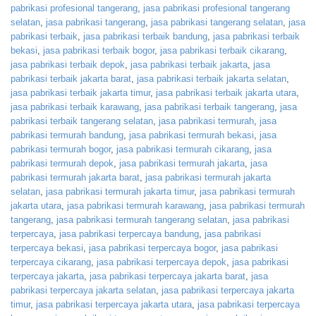
pabrikasi profesional tangerang
,
jasa pabrikasi profesional tangerang
selatan
,
jasa pabrikasi tangerang
,
jasa pabrikasi tangerang selatan
,
jasa
pabrikasi terbaik
,
jasa pabrikasi terbaik bandung
,
jasa pabrikasi terbaik
bekasi
,
jasa pabrikasi terbaik bogor
,
jasa pabrikasi terbaik cikarang
,
jasa pabrikasi terbaik depok
,
jasa pabrikasi terbaik jakarta
,
jasa
pabrikasi terbaik jakarta barat
,
jasa pabrikasi terbaik jakarta selatan
,
jasa pabrikasi terbaik jakarta timur
,
jasa pabrikasi terbaik jakarta utara
,
jasa pabrikasi terbaik karawang
,
jasa pabrikasi terbaik tangerang
,
jasa
pabrikasi terbaik tangerang selatan
,
jasa pabrikasi termurah
,
jasa
pabrikasi termurah bandung
,
jasa pabrikasi termurah bekasi
,
jasa
pabrikasi termurah bogor
,
jasa pabrikasi termurah cikarang
,
jasa
pabrikasi termurah depok
,
jasa pabrikasi termurah jakarta
,
jasa
pabrikasi termurah jakarta barat
,
jasa pabrikasi termurah jakarta
selatan
,
jasa pabrikasi termurah jakarta timur
,
jasa pabrikasi termurah
jakarta utara
,
jasa pabrikasi termurah karawang
,
jasa pabrikasi termurah
tangerang
,
jasa pabrikasi termurah tangerang selatan
,
jasa pabrikasi
terpercaya
,
jasa pabrikasi terpercaya bandung
,
jasa pabrikasi
terpercaya bekasi
,
jasa pabrikasi terpercaya bogor
,
jasa pabrikasi
terpercaya cikarang
,
jasa pabrikasi terpercaya depok
,
jasa pabrikasi
terpercaya jakarta
,
jasa pabrikasi terpercaya jakarta barat
,
jasa
pabrikasi terpercaya jakarta selatan
,
jasa pabrikasi terpercaya jakarta
timur
,
jasa pabrikasi terpercaya jakarta utara
,
jasa pabrikasi terpercaya