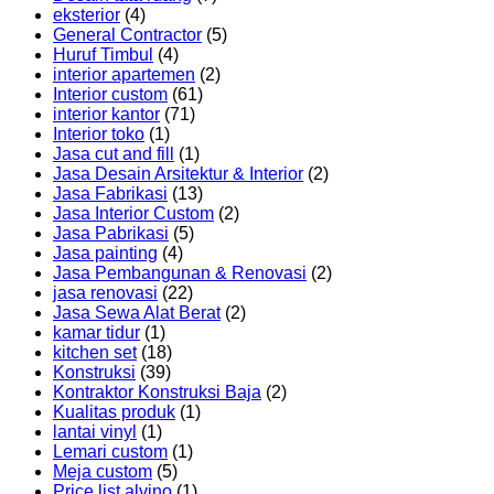
eksterior
(4)
General Contractor
(5)
Huruf Timbul
(4)
interior apartemen
(2)
Interior custom
(61)
interior kantor
(71)
Interior toko
(1)
Jasa cut and fill
(1)
Jasa Desain Arsitektur & Interior
(2)
Jasa Fabrikasi
(13)
Jasa Interior Custom
(2)
Jasa Pabrikasi
(5)
Jasa painting
(4)
Jasa Pembangunan & Renovasi
(2)
jasa renovasi
(22)
Jasa Sewa Alat Berat
(2)
kamar tidur
(1)
kitchen set
(18)
Konstruksi
(39)
Kontraktor Konstruksi Baja
(2)
Kualitas produk
(1)
lantai vinyl
(1)
Lemari custom
(1)
Meja custom
(5)
Price list alvino
(1)