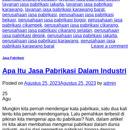
layanan jasa pabrikasi jakarta
,
layanan jasa pabrikasi
karawang
,
layanan jasa pabrikasi karawang barat
,
perusahaan jasa pabrikasi
,
perusahaan jasa pabrikasi
bekasi
,
perusahaan jasa pabrikasi bogor
,
perusahaan jasa
pabrikasi cikampek
,
perusahaan jasa pabrikasi cikarang
,
perusahaan jasa pabrikasi cikarang selatan
,
perusahaan
jasa pabrikasi depok
,
perusahaan jasa pabrikasi jakarta
,
perusahaan jasa pabrikasi karawang
,
perusahaan jasa
pabrikasi karawang barat
Leave a comment
Jasa Fabrikasi
Apa Itu Jasa Pabrikasi Dalam Industri
Posted on
Agustus 25, 2023
Agustus 25, 2023
by
admin
25
Agu
Mungkin kita pernah mendengar kata pabrikasi, satu dua kali
tentu kita pernah mendengarnya. Lalu pernahkan terbesit di
pikiran kita mengenai apa itu pabrikasi? Nah, dalam artikel
ini kita akan membahas mengenai pabrikasi dalam dunia
industri, mulai dari pengertian pabrikasi hingga dengan