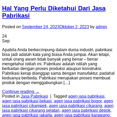
Hal Yang Perlu Diketahui Dari Jasa
Pabrikasi
Posted on
September 24, 2023
Oktober 2, 2023
by
admin
24
Sep
Apabila Anda berkecimpung dalam dunia industri, pabrikasi
bisa jadi adalah kata yang biasa Anda jumpai. Akan tetapi,
untuk orang awam tidak banyak yang benar – benar
mengetahui istilah ini. Pabrikasi adalah istilah yang
berkaitan dengan proses produksi ataupun konstruksi.
Pabrikasi kerap dianggap sama dengan manufaktur, padahal
keduanya berbeda. Pabrikasi merupakan proses membuat
produk dengan menggabungkan […]
Continue reading
→
Posted in
Jasa Pabrikasi
|
Tagged
agen jasa pabrikasi
,
agen jasa pabrikasi bekasi
,
agen jasa pabrikasi bogor
,
agen
jasa pabrikasi cikampek
,
agen jasa pabrikasi cikarang
,
agen
jasa pabrikasi cikarang selatan
,
agen jasa pabrikasi depok
,
agen jasa pabrikasi jakarta
,
agen jasa pabrikasi karawang
,