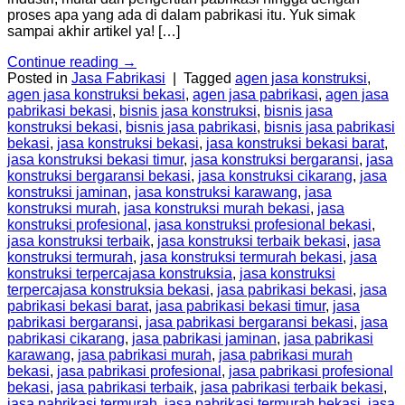
proses apa yang ada di dalam pabrikasi itu. Yuk simak
sampai akhir artikel ya! […]
Continue reading
→
Posted in
Jasa Fabrikasi
|
Tagged
agen jasa konstruksi
,
agen jasa konstruksi bekasi
,
agen jasa pabrikasi
,
agen jasa
pabrikasi bekasi
,
bisnis jasa konstruksi
,
bisnis jasa
konstruksi bekasi
,
bisnis jasa pabrikasi
,
bisnis jasa pabrikasi
bekasi
,
jasa konstruksi bekasi
,
jasa konstruksi bekasi barat
,
jasa konstruksi bekasi timur
,
jasa konstruksi bergaransi
,
jasa
konstruksi bergaransi bekasi
,
jasa konstruksi cikarang
,
jasa
konstruksi jaminan
,
jasa konstruksi karawang
,
jasa
konstruksi murah
,
jasa konstruksi murah bekasi
,
jasa
konstruksi profesional
,
jasa konstruksi profesional bekasi
,
jasa konstruksi terbaik
,
jasa konstruksi terbaik bekasi
,
jasa
konstruksi termurah
,
jasa konstruksi termurah bekasi
,
jasa
konstruksi terpercajasa konstruksia
,
jasa konstruksi
terpercajasa konstruksia bekasi
,
jasa pabrikasi bekasi
,
jasa
pabrikasi bekasi barat
,
jasa pabrikasi bekasi timur
,
jasa
pabrikasi bergaransi
,
jasa pabrikasi bergaransi bekasi
,
jasa
pabrikasi cikarang
,
jasa pabrikasi jaminan
,
jasa pabrikasi
karawang
,
jasa pabrikasi murah
,
jasa pabrikasi murah
bekasi
,
jasa pabrikasi profesional
,
jasa pabrikasi profesional
bekasi
,
jasa pabrikasi terbaik
,
jasa pabrikasi terbaik bekasi
,
jasa pabrikasi termurah
,
jasa pabrikasi termurah bekasi
,
jasa