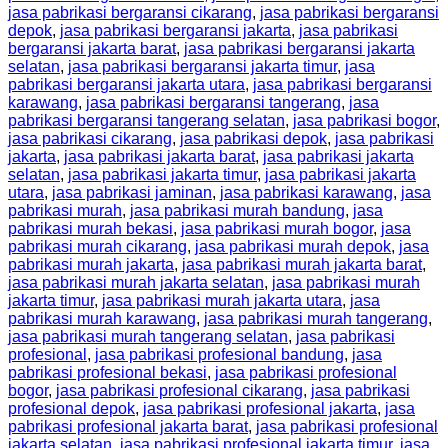
jasa pabrikasi bergaransi cikarang
,
jasa pabrikasi bergaransi
depok
,
jasa pabrikasi bergaransi jakarta
,
jasa pabrikasi
bergaransi jakarta barat
,
jasa pabrikasi bergaransi jakarta
selatan
,
jasa pabrikasi bergaransi jakarta timur
,
jasa
pabrikasi bergaransi jakarta utara
,
jasa pabrikasi bergaransi
karawang
,
jasa pabrikasi bergaransi tangerang
,
jasa
pabrikasi bergaransi tangerang selatan
,
jasa pabrikasi bogor
,
jasa pabrikasi cikarang
,
jasa pabrikasi depok
,
jasa pabrikasi
jakarta
,
jasa pabrikasi jakarta barat
,
jasa pabrikasi jakarta
selatan
,
jasa pabrikasi jakarta timur
,
jasa pabrikasi jakarta
utara
,
jasa pabrikasi jaminan
,
jasa pabrikasi karawang
,
jasa
pabrikasi murah
,
jasa pabrikasi murah bandung
,
jasa
pabrikasi murah bekasi
,
jasa pabrikasi murah bogor
,
jasa
pabrikasi murah cikarang
,
jasa pabrikasi murah depok
,
jasa
pabrikasi murah jakarta
,
jasa pabrikasi murah jakarta barat
,
jasa pabrikasi murah jakarta selatan
,
jasa pabrikasi murah
jakarta timur
,
jasa pabrikasi murah jakarta utara
,
jasa
pabrikasi murah karawang
,
jasa pabrikasi murah tangerang
,
jasa pabrikasi murah tangerang selatan
,
jasa pabrikasi
profesional
,
jasa pabrikasi profesional bandung
,
jasa
pabrikasi profesional bekasi
,
jasa pabrikasi profesional
bogor
,
jasa pabrikasi profesional cikarang
,
jasa pabrikasi
profesional depok
,
jasa pabrikasi profesional jakarta
,
jasa
pabrikasi profesional jakarta barat
,
jasa pabrikasi profesional
jakarta selatan
,
jasa pabrikasi profesional jakarta timur
,
jasa