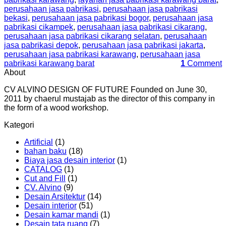
perusahaan jasa pabrikasi
,
perusahaan jasa pabrikasi
bekasi
,
perusahaan jasa pabrikasi bogor
,
perusahaan jasa
pabrikasi cikampek
,
perusahaan jasa pabrikasi cikarang
,
perusahaan jasa pabrikasi cikarang selatan
,
perusahaan
jasa pabrikasi depok
,
perusahaan jasa pabrikasi jakarta
,
perusahaan jasa pabrikasi karawang
,
perusahaan jasa
pabrikasi karawang barat
1
Comment
About
CV ALVINO DESIGN OF FUTURE Founded on June 30,
2011 by chaerul mustajab as the director of this company in
the form of a wood workshop.
Kategori
Artificial
(1)
bahan baku
(18)
Biaya jasa desain interior
(1)
CATALOG
(1)
Cut and Fill
(1)
CV. Alvino
(9)
Desain Arsitektur
(14)
Desain interior
(51)
Desain kamar mandi
(1)
Desain tata ruang
(7)