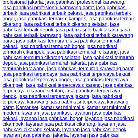
profesional jakarta
,
jasa pabrikasi profesional karawang
,
jasa pabrikasi profesional karawang barat
,
jasa pabrikasi
terbaik
,
jasa pabrikasi terbaik bekasi
,
jasa pabrikasi terbaik
bogor
,
jasa pabrikasi terbaik cikampek
,
jasa pabrikasi terbaik
cikarang
,
jasa pabrikasi terbaik cikarang selatan
,
jasa
pabrikasi terbaik depok
,
jasa pabrikasi terbaik jakarta
,
jasa
pabrikasi terbaik karawang
,
jasa pabrikasi terbaik karawang
barat
,
jasa pabrikasi termurah
,
jasa pabrikasi termurah
bekasi
,
jasa pabrikasi termurah bogor
,
jasa pabrikasi
termurah cikampek
,
jasa pabrikasi termurah cikarang
,
jasa
pabrikasi termurah cikarang selatan
,
jasa pabrikasi termurah
depok
,
jasa pabrikasi termurah jakarta
,
jasa pabrikasi
termurah karawang
,
jasa pabrikasi termurah karawang barat
,
jasa pabrikasi terpercaya
,
jasa pabrikasi terpercaya bekasi
,
jasa pabrikasi terpercaya bogor
,
jasa pabrikasi terpercaya
cikampek
,
jasa pabrikasi terpercaya cikarang
,
jasa pabrikasi
terpercaya cikarang selatan
,
jasa pabrikasi terpercaya
depok
,
jasa pabrikasi terpercaya jakarta
,
jasa pabrikasi
terpercaya karawang
,
jasa pabrikasi terpercaya karawang
barat
,
Kamar set
,
kamar set minimalis
,
kamar set minimalis
modern
,
layanan jasa pabrikasi
,
layanan jasa pabrikasi
bekasi
,
layanan jasa pabrikasi bogor
,
layanan jasa pabrikasi
cikampek
,
layanan jasa pabrikasi cikarang
,
layanan jasa
pabrikasi cikarang selatan
,
layanan jasa pabrikasi depok
,
layanan jasa pabrikasi jakarta
,
layanan jasa pabrikasi