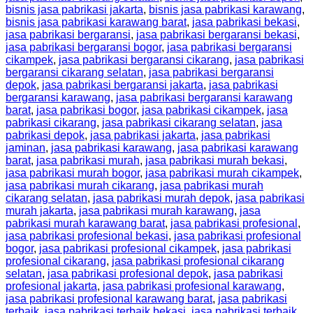
bisnis jasa pabrikasi jakarta
,
bisnis jasa pabrikasi karawang
,
bisnis jasa pabrikasi karawang barat
,
jasa pabrikasi bekasi
,
jasa pabrikasi bergaransi
,
jasa pabrikasi bergaransi bekasi
,
jasa pabrikasi bergaransi bogor
,
jasa pabrikasi bergaransi
cikampek
,
jasa pabrikasi bergaransi cikarang
,
jasa pabrikasi
bergaransi cikarang selatan
,
jasa pabrikasi bergaransi
depok
,
jasa pabrikasi bergaransi jakarta
,
jasa pabrikasi
bergaransi karawang
,
jasa pabrikasi bergaransi karawang
barat
,
jasa pabrikasi bogor
,
jasa pabrikasi cikampek
,
jasa
pabrikasi cikarang
,
jasa pabrikasi cikarang selatan
,
jasa
pabrikasi depok
,
jasa pabrikasi jakarta
,
jasa pabrikasi
jaminan
,
jasa pabrikasi karawang
,
jasa pabrikasi karawang
barat
,
jasa pabrikasi murah
,
jasa pabrikasi murah bekasi
,
jasa pabrikasi murah bogor
,
jasa pabrikasi murah cikampek
,
jasa pabrikasi murah cikarang
,
jasa pabrikasi murah
cikarang selatan
,
jasa pabrikasi murah depok
,
jasa pabrikasi
murah jakarta
,
jasa pabrikasi murah karawang
,
jasa
pabrikasi murah karawang barat
,
jasa pabrikasi profesional
,
jasa pabrikasi profesional bekasi
,
jasa pabrikasi profesional
bogor
,
jasa pabrikasi profesional cikampek
,
jasa pabrikasi
profesional cikarang
,
jasa pabrikasi profesional cikarang
selatan
,
jasa pabrikasi profesional depok
,
jasa pabrikasi
profesional jakarta
,
jasa pabrikasi profesional karawang
,
jasa pabrikasi profesional karawang barat
,
jasa pabrikasi
terbaik
,
jasa pabrikasi terbaik bekasi
,
jasa pabrikasi terbaik