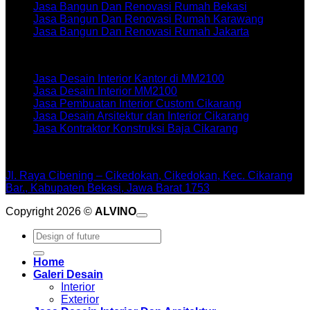
Jasa Bangun Dan Renovasi Rumah Bekasi
Jasa Bangun Dan Renovasi Rumah Karawang
Jasa Bangun Dan Renovasi Rumah Jakarta
Artikel terbaru
Jasa Desain Interior Kantor di MM2100
Jasa Desain Interior MM2100
Jasa Pembuatan Interior Custom Cikarang
Jasa Desain Arsitektur dan Interior Cikarang
Jasa Kontraktor Konstruksi Baja Cikarang
WORKSHOPE
Jl. Raya Cibening – Cikedokan, Cikedokan, Kec. Cikarang
Bar., Kabupaten Bekasi, Jawa Barat 1753
Copyright 2026 ©
ALVINO
Pencarian
untuk:
Home
Galeri Desain
Interior
Exterior