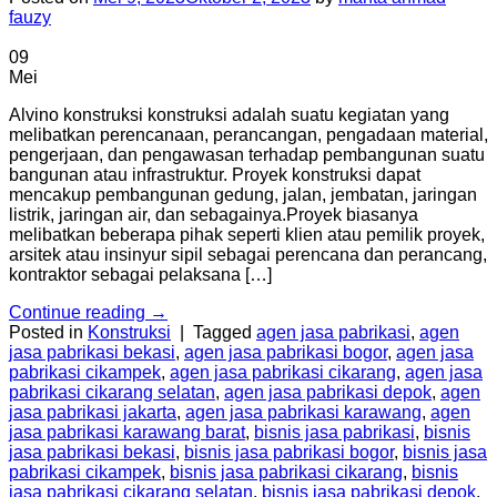
fauzy
09
Mei
Alvino konstruksi konstruksi adalah suatu kegiatan yang
melibatkan perencanaan, perancangan, pengadaan material,
pengerjaan, dan pengawasan terhadap pembangunan suatu
bangunan atau infrastruktur. Proyek konstruksi dapat
mencakup pembangunan gedung, jalan, jembatan, jaringan
listrik, jaringan air, dan sebagainya.Proyek biasanya
melibatkan beberapa pihak seperti klien atau pemilik proyek,
arsitek atau insinyur sipil sebagai perencana dan perancang,
kontraktor sebagai pelaksana […]
Continue reading
→
Posted in
Konstruksi
|
Tagged
agen jasa pabrikasi
,
agen
jasa pabrikasi bekasi
,
agen jasa pabrikasi bogor
,
agen jasa
pabrikasi cikampek
,
agen jasa pabrikasi cikarang
,
agen jasa
pabrikasi cikarang selatan
,
agen jasa pabrikasi depok
,
agen
jasa pabrikasi jakarta
,
agen jasa pabrikasi karawang
,
agen
jasa pabrikasi karawang barat
,
bisnis jasa pabrikasi
,
bisnis
jasa pabrikasi bekasi
,
bisnis jasa pabrikasi bogor
,
bisnis jasa
pabrikasi cikampek
,
bisnis jasa pabrikasi cikarang
,
bisnis
jasa pabrikasi cikarang selatan
,
bisnis jasa pabrikasi depok
,