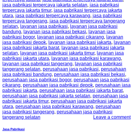
jasa pabrikasi terpercaya jakarta selatan
,
jasa pabrikasi
terpercaya jakarta timur
,
jasa pabrikasi terpercaya jakarta
utara
,
jasa pabrikasi terpercaya karawang
,
jasa pabrikasi
terpercaya tangerang
,
jasa pabrikasi terpercaya tangerang
selatan
,
layanan jasa pabrikasi
,
layanan jasa pabrikasi
bandung
,
layanan jasa pabrikasi bekasi
,
layanan jasa
pabrikasi bogor
,
layanan jasa pabrikasi cikarang
,
layanan
jasa pabrikasi depok
,
layanan jasa pabrikasi jakarta
,
layanan
jasa pabrikasi jakarta barat
,
layanan jasa pabrikasi jakarta
selatan
,
layanan jasa pabrikasi jakarta timur
,
layanan jasa
pabrikasi jakarta utara
,
layanan jasa pabrikasi karawang
,
layanan jasa pabrikasi tangerang
,
layanan jasa pabrikasi
tangerang selatan
,
perusahaan jasa pabrikasi
,
perusahaan
jasa pabrikasi bandung
,
perusahaan jasa pabrikasi bekasi
,
perusahaan jasa pabrikasi bogor
,
perusahaan jasa pabrikasi
cikarang
,
perusahaan jasa pabrikasi depok
,
perusahaan jasa
pabrikasi jakarta
,
perusahaan jasa pabrikasi jakarta barat
,
perusahaan jasa pabrikasi jakarta selatan
,
perusahaan jasa
pabrikasi jakarta timur
,
perusahaan jasa pabrikasi jakarta
utara
,
perusahaan jasa pabrikasi karawang
,
perusahaan
jasa pabrikasi tangerang
,
perusahaan jasa pabrikasi
tangerang selatan
Leave a comment
Jasa Pabrikasi