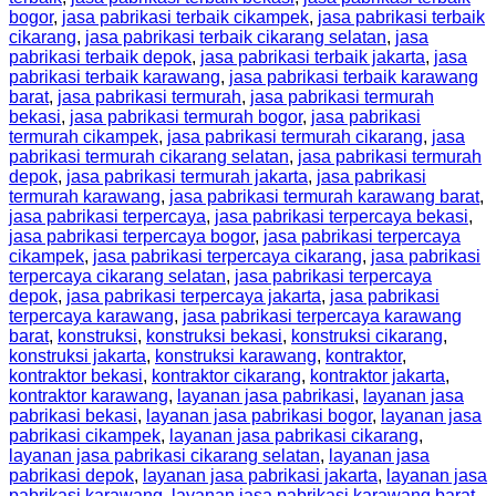
bogor
,
jasa pabrikasi terbaik cikampek
,
jasa pabrikasi terbaik
cikarang
,
jasa pabrikasi terbaik cikarang selatan
,
jasa
pabrikasi terbaik depok
,
jasa pabrikasi terbaik jakarta
,
jasa
pabrikasi terbaik karawang
,
jasa pabrikasi terbaik karawang
barat
,
jasa pabrikasi termurah
,
jasa pabrikasi termurah
bekasi
,
jasa pabrikasi termurah bogor
,
jasa pabrikasi
termurah cikampek
,
jasa pabrikasi termurah cikarang
,
jasa
pabrikasi termurah cikarang selatan
,
jasa pabrikasi termurah
depok
,
jasa pabrikasi termurah jakarta
,
jasa pabrikasi
termurah karawang
,
jasa pabrikasi termurah karawang barat
,
jasa pabrikasi terpercaya
,
jasa pabrikasi terpercaya bekasi
,
jasa pabrikasi terpercaya bogor
,
jasa pabrikasi terpercaya
cikampek
,
jasa pabrikasi terpercaya cikarang
,
jasa pabrikasi
terpercaya cikarang selatan
,
jasa pabrikasi terpercaya
depok
,
jasa pabrikasi terpercaya jakarta
,
jasa pabrikasi
terpercaya karawang
,
jasa pabrikasi terpercaya karawang
barat
,
konstruksi
,
konstruksi bekasi
,
konstruksi cikarang
,
konstruksi jakarta
,
konstruksi karawang
,
kontraktor
,
kontraktor bekasi
,
kontraktor cikarang
,
kontraktor jakarta
,
kontraktor karawang
,
layanan jasa pabrikasi
,
layanan jasa
pabrikasi bekasi
,
layanan jasa pabrikasi bogor
,
layanan jasa
pabrikasi cikampek
,
layanan jasa pabrikasi cikarang
,
layanan jasa pabrikasi cikarang selatan
,
layanan jasa
pabrikasi depok
,
layanan jasa pabrikasi jakarta
,
layanan jasa
pabrikasi karawang
,
layanan jasa pabrikasi karawang barat
,