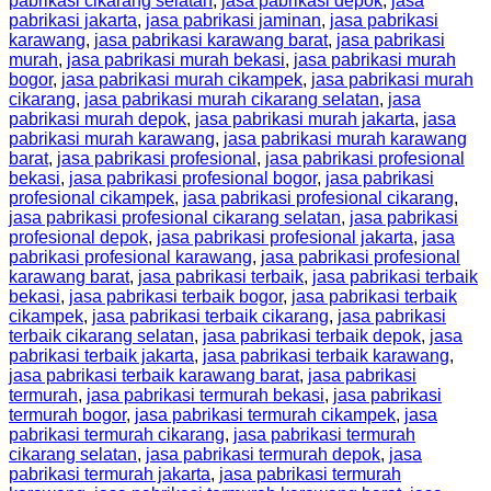
pabrikasi cikarang selatan
,
jasa pabrikasi depok
,
jasa
pabrikasi jakarta
,
jasa pabrikasi jaminan
,
jasa pabrikasi
karawang
,
jasa pabrikasi karawang barat
,
jasa pabrikasi
murah
,
jasa pabrikasi murah bekasi
,
jasa pabrikasi murah
bogor
,
jasa pabrikasi murah cikampek
,
jasa pabrikasi murah
cikarang
,
jasa pabrikasi murah cikarang selatan
,
jasa
pabrikasi murah depok
,
jasa pabrikasi murah jakarta
,
jasa
pabrikasi murah karawang
,
jasa pabrikasi murah karawang
barat
,
jasa pabrikasi profesional
,
jasa pabrikasi profesional
bekasi
,
jasa pabrikasi profesional bogor
,
jasa pabrikasi
profesional cikampek
,
jasa pabrikasi profesional cikarang
,
jasa pabrikasi profesional cikarang selatan
,
jasa pabrikasi
profesional depok
,
jasa pabrikasi profesional jakarta
,
jasa
pabrikasi profesional karawang
,
jasa pabrikasi profesional
karawang barat
,
jasa pabrikasi terbaik
,
jasa pabrikasi terbaik
bekasi
,
jasa pabrikasi terbaik bogor
,
jasa pabrikasi terbaik
cikampek
,
jasa pabrikasi terbaik cikarang
,
jasa pabrikasi
terbaik cikarang selatan
,
jasa pabrikasi terbaik depok
,
jasa
pabrikasi terbaik jakarta
,
jasa pabrikasi terbaik karawang
,
jasa pabrikasi terbaik karawang barat
,
jasa pabrikasi
termurah
,
jasa pabrikasi termurah bekasi
,
jasa pabrikasi
termurah bogor
,
jasa pabrikasi termurah cikampek
,
jasa
pabrikasi termurah cikarang
,
jasa pabrikasi termurah
cikarang selatan
,
jasa pabrikasi termurah depok
,
jasa
pabrikasi termurah jakarta
,
jasa pabrikasi termurah