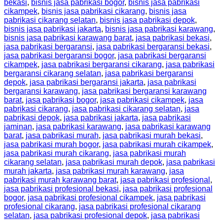
bekasi
,
bisnis jasa pabrikasi bogor
,
bisnis jasa pabrikasi
cikampek
,
bisnis jasa pabrikasi cikarang
,
bisnis jasa
pabrikasi cikarang selatan
,
bisnis jasa pabrikasi depok
,
bisnis jasa pabrikasi jakarta
,
bisnis jasa pabrikasi karawang
,
bisnis jasa pabrikasi karawang barat
,
jasa pabrikasi bekasi
,
jasa pabrikasi bergaransi
,
jasa pabrikasi bergaransi bekasi
,
jasa pabrikasi bergaransi bogor
,
jasa pabrikasi bergaransi
cikampek
,
jasa pabrikasi bergaransi cikarang
,
jasa pabrikasi
bergaransi cikarang selatan
,
jasa pabrikasi bergaransi
depok
,
jasa pabrikasi bergaransi jakarta
,
jasa pabrikasi
bergaransi karawang
,
jasa pabrikasi bergaransi karawang
barat
,
jasa pabrikasi bogor
,
jasa pabrikasi cikampek
,
jasa
pabrikasi cikarang
,
jasa pabrikasi cikarang selatan
,
jasa
pabrikasi depok
,
jasa pabrikasi jakarta
,
jasa pabrikasi
jaminan
,
jasa pabrikasi karawang
,
jasa pabrikasi karawang
barat
,
jasa pabrikasi murah
,
jasa pabrikasi murah bekasi
,
jasa pabrikasi murah bogor
,
jasa pabrikasi murah cikampek
,
jasa pabrikasi murah cikarang
,
jasa pabrikasi murah
cikarang selatan
,
jasa pabrikasi murah depok
,
jasa pabrikasi
murah jakarta
,
jasa pabrikasi murah karawang
,
jasa
pabrikasi murah karawang barat
,
jasa pabrikasi profesional
,
jasa pabrikasi profesional bekasi
,
jasa pabrikasi profesional
bogor
,
jasa pabrikasi profesional cikampek
,
jasa pabrikasi
profesional cikarang
,
jasa pabrikasi profesional cikarang
selatan
,
jasa pabrikasi profesional depok
,
jasa pabrikasi