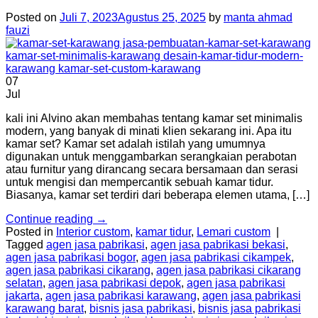
Posted on
Juli 7, 2023
Agustus 25, 2025
by
manta ahmad
fauzi
07
Jul
kali ini Alvino akan membahas tentang kamar set minimalis
modern, yang banyak di minati klien sekarang ini. Apa itu
kamar set? Kamar set adalah istilah yang umumnya
digunakan untuk menggambarkan serangkaian perabotan
atau furnitur yang dirancang secara bersamaan dan serasi
untuk mengisi dan mempercantik sebuah kamar tidur.
Biasanya, kamar set terdiri dari beberapa elemen utama, […]
Continue reading
→
Posted in
Interior custom
,
kamar tidur
,
Lemari custom
|
Tagged
agen jasa pabrikasi
,
agen jasa pabrikasi bekasi
,
agen jasa pabrikasi bogor
,
agen jasa pabrikasi cikampek
,
agen jasa pabrikasi cikarang
,
agen jasa pabrikasi cikarang
selatan
,
agen jasa pabrikasi depok
,
agen jasa pabrikasi
jakarta
,
agen jasa pabrikasi karawang
,
agen jasa pabrikasi
karawang barat
,
bisnis jasa pabrikasi
,
bisnis jasa pabrikasi