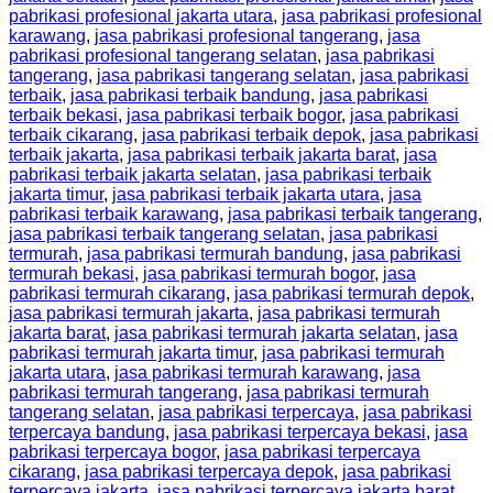
pabrikasi profesional jakarta utara
,
jasa pabrikasi profesional
karawang
,
jasa pabrikasi profesional tangerang
,
jasa
pabrikasi profesional tangerang selatan
,
jasa pabrikasi
tangerang
,
jasa pabrikasi tangerang selatan
,
jasa pabrikasi
terbaik
,
jasa pabrikasi terbaik bandung
,
jasa pabrikasi
terbaik bekasi
,
jasa pabrikasi terbaik bogor
,
jasa pabrikasi
terbaik cikarang
,
jasa pabrikasi terbaik depok
,
jasa pabrikasi
terbaik jakarta
,
jasa pabrikasi terbaik jakarta barat
,
jasa
pabrikasi terbaik jakarta selatan
,
jasa pabrikasi terbaik
jakarta timur
,
jasa pabrikasi terbaik jakarta utara
,
jasa
pabrikasi terbaik karawang
,
jasa pabrikasi terbaik tangerang
,
jasa pabrikasi terbaik tangerang selatan
,
jasa pabrikasi
termurah
,
jasa pabrikasi termurah bandung
,
jasa pabrikasi
termurah bekasi
,
jasa pabrikasi termurah bogor
,
jasa
pabrikasi termurah cikarang
,
jasa pabrikasi termurah depok
,
jasa pabrikasi termurah jakarta
,
jasa pabrikasi termurah
jakarta barat
,
jasa pabrikasi termurah jakarta selatan
,
jasa
pabrikasi termurah jakarta timur
,
jasa pabrikasi termurah
jakarta utara
,
jasa pabrikasi termurah karawang
,
jasa
pabrikasi termurah tangerang
,
jasa pabrikasi termurah
tangerang selatan
,
jasa pabrikasi terpercaya
,
jasa pabrikasi
terpercaya bandung
,
jasa pabrikasi terpercaya bekasi
,
jasa
pabrikasi terpercaya bogor
,
jasa pabrikasi terpercaya
cikarang
,
jasa pabrikasi terpercaya depok
,
jasa pabrikasi
terpercaya jakarta
,
jasa pabrikasi terpercaya jakarta barat
,