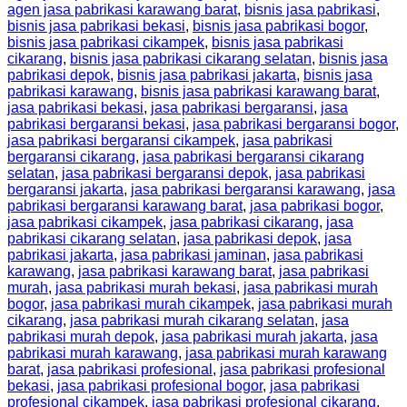
agen jasa pabrikasi karawang barat
,
bisnis jasa pabrikasi
,
bisnis jasa pabrikasi bekasi
,
bisnis jasa pabrikasi bogor
,
bisnis jasa pabrikasi cikampek
,
bisnis jasa pabrikasi
cikarang
,
bisnis jasa pabrikasi cikarang selatan
,
bisnis jasa
pabrikasi depok
,
bisnis jasa pabrikasi jakarta
,
bisnis jasa
pabrikasi karawang
,
bisnis jasa pabrikasi karawang barat
,
jasa pabrikasi bekasi
,
jasa pabrikasi bergaransi
,
jasa
pabrikasi bergaransi bekasi
,
jasa pabrikasi bergaransi bogor
,
jasa pabrikasi bergaransi cikampek
,
jasa pabrikasi
bergaransi cikarang
,
jasa pabrikasi bergaransi cikarang
selatan
,
jasa pabrikasi bergaransi depok
,
jasa pabrikasi
bergaransi jakarta
,
jasa pabrikasi bergaransi karawang
,
jasa
pabrikasi bergaransi karawang barat
,
jasa pabrikasi bogor
,
jasa pabrikasi cikampek
,
jasa pabrikasi cikarang
,
jasa
pabrikasi cikarang selatan
,
jasa pabrikasi depok
,
jasa
pabrikasi jakarta
,
jasa pabrikasi jaminan
,
jasa pabrikasi
karawang
,
jasa pabrikasi karawang barat
,
jasa pabrikasi
murah
,
jasa pabrikasi murah bekasi
,
jasa pabrikasi murah
bogor
,
jasa pabrikasi murah cikampek
,
jasa pabrikasi murah
cikarang
,
jasa pabrikasi murah cikarang selatan
,
jasa
pabrikasi murah depok
,
jasa pabrikasi murah jakarta
,
jasa
pabrikasi murah karawang
,
jasa pabrikasi murah karawang
barat
,
jasa pabrikasi profesional
,
jasa pabrikasi profesional
bekasi
,
jasa pabrikasi profesional bogor
,
jasa pabrikasi
profesional cikampek
,
jasa pabrikasi profesional cikarang
,