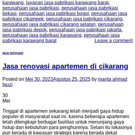
karawang
,
layanan jasa pabrikasi karawang barat
,
perusahaan jasa pabrikasi
,
perusahaan jasa pabrikasi
bekasi
,
perusahaan jasa pabrikasi bogor
,
perusahaan jasa
pabrikasi cikampek
,
perusahaan jasa pabrikasi cikarang
,
perusahaan jasa pabrikasi cikarang selatan
,
perusahaan
jasa pabrikasi depok
,
perusahaan jasa pabrikasi jakarta
,
perusahaan jasa pabrikasi karawang
,
perusahaan jasa
pabrikasi karawang barat
Leave a comment
jasa renovasi
Jasa renovasi apartemen di cikarang
Posted on
Mei 30, 2023
Agustus 25, 2025
by
manta ahmad
fauzi
30
Mei
Tinggal di apartemen sekarang telah menjadi gaya hidup
populer di masyarakat saat ini. karena beberapa apartemen
telah dilengkapi berbagai fasilitas untuk menunjang gaya
hidup dan kebutuhan para penghuninya. Selain itu lokasinya
pun berada di kawasan strategis karena berada dekat