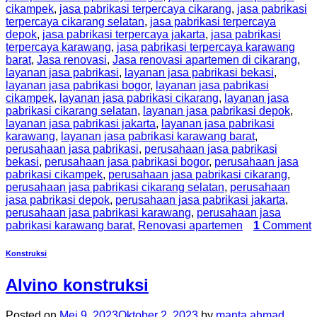
cikampek
,
jasa pabrikasi terpercaya cikarang
,
jasa pabrikasi
terpercaya cikarang selatan
,
jasa pabrikasi terpercaya
depok
,
jasa pabrikasi terpercaya jakarta
,
jasa pabrikasi
terpercaya karawang
,
jasa pabrikasi terpercaya karawang
barat
,
Jasa renovasi
,
Jasa renovasi apartemen di cikarang
,
layanan jasa pabrikasi
,
layanan jasa pabrikasi bekasi
,
layanan jasa pabrikasi bogor
,
layanan jasa pabrikasi
cikampek
,
layanan jasa pabrikasi cikarang
,
layanan jasa
pabrikasi cikarang selatan
,
layanan jasa pabrikasi depok
,
layanan jasa pabrikasi jakarta
,
layanan jasa pabrikasi
karawang
,
layanan jasa pabrikasi karawang barat
,
perusahaan jasa pabrikasi
,
perusahaan jasa pabrikasi
bekasi
,
perusahaan jasa pabrikasi bogor
,
perusahaan jasa
pabrikasi cikampek
,
perusahaan jasa pabrikasi cikarang
,
perusahaan jasa pabrikasi cikarang selatan
,
perusahaan
jasa pabrikasi depok
,
perusahaan jasa pabrikasi jakarta
,
perusahaan jasa pabrikasi karawang
,
perusahaan jasa
pabrikasi karawang barat
,
Renovasi apartemen
1
Comment
Konstruksi
Alvino konstruksi
Posted on
Mei 9, 2023
Oktober 2, 2023
by
manta ahmad