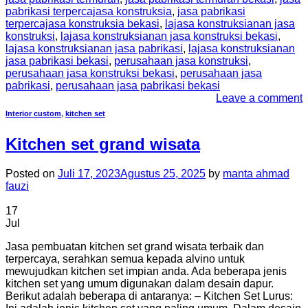
pabrikasi terpercajasa konstruksia
,
jasa pabrikasi
terpercajasa konstruksia bekasi
,
lajasa konstruksianan jasa
konstruksi
,
lajasa konstruksianan jasa konstruksi bekasi
,
lajasa konstruksianan jasa pabrikasi
,
lajasa konstruksianan
jasa pabrikasi bekasi
,
perusahaan jasa konstruksi
,
perusahaan jasa konstruksi bekasi
,
perusahaan jasa
pabrikasi
,
perusahaan jasa pabrikasi bekasi
Leave a comment
Interior custom
,
kitchen set
Kitchen set grand wisata
Posted on
Juli 17, 2023
Agustus 25, 2025
by
manta ahmad
fauzi
17
Jul
Jasa pembuatan kitchen set grand wisata terbaik dan
terpercaya, serahkan semua kepada alvino untuk
mewujudkan kitchen set impian anda. Ada beberapa jenis
kitchen set yang umum digunakan dalam desain dapur.
Berikut adalah beberapa di antaranya: – Kitchen Set Lurus: