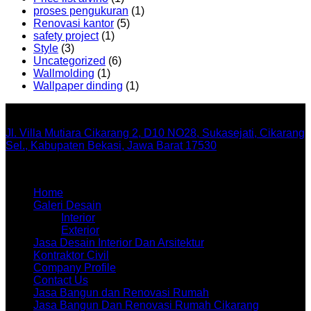
proses pengukuran
(1)
Renovasi kantor
(5)
safety project
(1)
Style
(3)
Uncategorized
(6)
Wallmolding
(1)
Wallpaper dinding
(1)
Office
Jl. Villa Mutiara Cikarang 2, D10 NO28, Sukasejati, Cikarang
Sel., Kabupaten Bekasi, Jawa Barat 17530
Menu
Home
Galeri Desain
Interior
Exterior
Jasa Desain Interior Dan Arsitektur
Kontraktor Civil
Company Profile
Contact Us
Jasa Bangun dan Renovasi Rumah
Jasa Bangun Dan Renovasi Rumah Cikarang