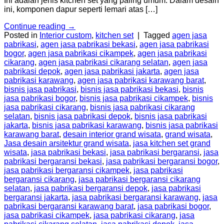
Ini adalah jenis kitchen set yang paling umum. Dalam desain
ini, komponen dapur seperti lemari atas […]
Continue reading
→
Posted in
Interior custom
,
kitchen set
|
Tagged
agen jasa
pabrikasi
,
agen jasa pabrikasi bekasi
,
agen jasa pabrikasi
bogor
,
agen jasa pabrikasi cikampek
,
agen jasa pabrikasi
cikarang
,
agen jasa pabrikasi cikarang selatan
,
agen jasa
pabrikasi depok
,
agen jasa pabrikasi jakarta
,
agen jasa
pabrikasi karawang
,
agen jasa pabrikasi karawang barat
,
bisnis jasa pabrikasi
,
bisnis jasa pabrikasi bekasi
,
bisnis
jasa pabrikasi bogor
,
bisnis jasa pabrikasi cikampek
,
bisnis
jasa pabrikasi cikarang
,
bisnis jasa pabrikasi cikarang
selatan
,
bisnis jasa pabrikasi depok
,
bisnis jasa pabrikasi
jakarta
,
bisnis jasa pabrikasi karawang
,
bisnis jasa pabrikasi
karawang barat
,
desain interior grand wisata
,
grand wisata
,
Jasa desain arsitektur grand wisata
,
jasa kitchen set grand
wisata
,
jasa pabrikasi bekasi
,
jasa pabrikasi bergaransi
,
jasa
pabrikasi bergaransi bekasi
,
jasa pabrikasi bergaransi bogor
,
jasa pabrikasi bergaransi cikampek
,
jasa pabrikasi
bergaransi cikarang
,
jasa pabrikasi bergaransi cikarang
selatan
,
jasa pabrikasi bergaransi depok
,
jasa pabrikasi
bergaransi jakarta
,
jasa pabrikasi bergaransi karawang
,
jasa
pabrikasi bergaransi karawang barat
,
jasa pabrikasi bogor
,
jasa pabrikasi cikampek
,
jasa pabrikasi cikarang
,
jasa