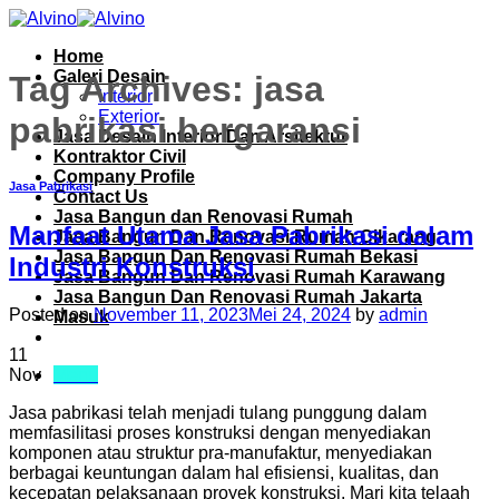
Skip
to
Home
content
Galeri Desain
Tag Archives:
jasa
Interior
Exterior
pabrikasi bergaransi
Jasa Desain Interior Dan Arsitektur
Kontraktor Civil
Company Profile
Jasa Pabrikasi
Contact Us
Jasa Bangun dan Renovasi Rumah
Manfaat Utama Jasa Pabrikasi dalam
Jasa Bangun Dan Renovasi Rumah Cikarang
Jasa Bangun Dan Renovasi Rumah Bekasi
Industri Konstruksi
Jasa Bangun Dan Renovasi Rumah Karawang
Jasa Bangun Dan Renovasi Rumah Jakarta
Posted on
November 11, 2023
Mei 24, 2024
by
admin
Masuk
11
Menu
Nov
Jasa pabrikasi telah menjadi tulang punggung dalam
memfasilitasi proses konstruksi dengan menyediakan
komponen atau struktur pra-manufaktur, menyediakan
berbagai keuntungan dalam hal efisiensi, kualitas, dan
kecepatan pelaksanaan proyek konstruksi. Mari kita telaah