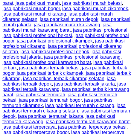
barat
,
jasa pabrikasi murah
,
jasa pabrikasi murah bekasi
,
jasa pabrikasi murah bogor
,
jasa pabrikasi murah cikampek
,
jasa pabrikasi murah cikarang
,
jasa pabrikasi murah
cikarang selatan
,
jasa pabrikasi murah depok
,
jasa pabrikasi
murah jakarta
,
jasa pabrikasi murah karawang
,
jasa
pabrikasi murah karawang barat
,
jasa pabrikasi profesional
,
jasa pabrikasi profesional bekasi
,
jasa pabrikasi profesional
bogor
,
jasa pabrikasi profesional cikampek
,
jasa pabrikasi
profesional cikarang
,
jasa pabrikasi profesional cikarang
selatan
,
jasa pabrikasi profesional depok
,
jasa pabrikasi
profesional jakarta
,
jasa pabrikasi profesional karawang
,
jasa pabrikasi profesional karawang barat
,
jasa pabrikasi
terbaik
,
jasa pabrikasi terbaik bekasi
,
jasa pabrikasi terbaik
bogor
,
jasa pabrikasi terbaik cikampek
,
jasa pabrikasi terbaik
cikarang
,
jasa pabrikasi terbaik cikarang selatan
,
jasa
pabrikasi terbaik depok
,
jasa pabrikasi terbaik jakarta
,
jasa
pabrikasi terbaik karawang
,
jasa pabrikasi terbaik karawang
barat
,
jasa pabrikasi termurah
,
jasa pabrikasi termurah
bekasi
,
jasa pabrikasi termurah bogor
,
jasa pabrikasi
termurah cikampek
,
jasa pabrikasi termurah cikarang
,
jasa
pabrikasi termurah cikarang selatan
,
jasa pabrikasi termurah
depok
,
jasa pabrikasi termurah jakarta
,
jasa pabrikasi
termurah karawang
,
jasa pabrikasi termurah karawang barat
,
jasa pabrikasi terpercaya
,
jasa pabrikasi terpercaya bekasi
,
jasa pabrikasi terpercaya bogor
,
jasa pabrikasi terpercaya