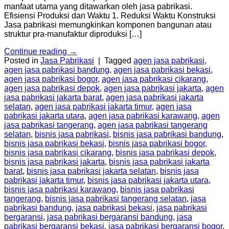
manfaat utama yang ditawarkan oleh jasa pabrikasi.
Efisiensi Produksi dan Waktu 1. Reduksi Waktu Konstruksi
Jasa pabrikasi memungkinkan komponen bangunan atau
struktur pra-manufaktur diproduksi […]
Continue reading
→
Posted in
Jasa Pabrikasi
|
Tagged
agen jasa pabrikasi
,
agen jasa pabrikasi bandung
,
agen jasa pabrikasi bekasi
,
agen jasa pabrikasi bogor
,
agen jasa pabrikasi cikarang
,
agen jasa pabrikasi depok
,
agen jasa pabrikasi jakarta
,
agen
jasa pabrikasi jakarta barat
,
agen jasa pabrikasi jakarta
selatan
,
agen jasa pabrikasi jakarta timur
,
agen jasa
pabrikasi jakarta utara
,
agen jasa pabrikasi karawang
,
agen
jasa pabrikasi tangerang
,
agen jasa pabrikasi tangerang
selatan
,
bisnis jasa pabrikasi
,
bisnis jasa pabrikasi bandung
,
bisnis jasa pabrikasi bekasi
,
bisnis jasa pabrikasi bogor
,
bisnis jasa pabrikasi cikarang
,
bisnis jasa pabrikasi depok
,
bisnis jasa pabrikasi jakarta
,
bisnis jasa pabrikasi jakarta
barat
,
bisnis jasa pabrikasi jakarta selatan
,
bisnis jasa
pabrikasi jakarta timur
,
bisnis jasa pabrikasi jakarta utara
,
bisnis jasa pabrikasi karawang
,
bisnis jasa pabrikasi
tangerang
,
bisnis jasa pabrikasi tangerang selatan
,
jasa
pabrikasi bandung
,
jasa pabrikasi bekasi
,
jasa pabrikasi
bergaransi
,
jasa pabrikasi bergaransi bandung
,
jasa
pabrikasi bergaransi bekasi
,
jasa pabrikasi bergaransi bogor
,