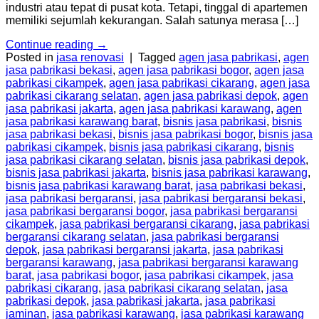
industri atau tepat di pusat kota. Tetapi, tinggal di apartemen
memiliki sejumlah kekurangan. Salah satunya merasa […]
Continue reading
→
Posted in
jasa renovasi
|
Tagged
agen jasa pabrikasi
,
agen
jasa pabrikasi bekasi
,
agen jasa pabrikasi bogor
,
agen jasa
pabrikasi cikampek
,
agen jasa pabrikasi cikarang
,
agen jasa
pabrikasi cikarang selatan
,
agen jasa pabrikasi depok
,
agen
jasa pabrikasi jakarta
,
agen jasa pabrikasi karawang
,
agen
jasa pabrikasi karawang barat
,
bisnis jasa pabrikasi
,
bisnis
jasa pabrikasi bekasi
,
bisnis jasa pabrikasi bogor
,
bisnis jasa
pabrikasi cikampek
,
bisnis jasa pabrikasi cikarang
,
bisnis
jasa pabrikasi cikarang selatan
,
bisnis jasa pabrikasi depok
,
bisnis jasa pabrikasi jakarta
,
bisnis jasa pabrikasi karawang
,
bisnis jasa pabrikasi karawang barat
,
jasa pabrikasi bekasi
,
jasa pabrikasi bergaransi
,
jasa pabrikasi bergaransi bekasi
,
jasa pabrikasi bergaransi bogor
,
jasa pabrikasi bergaransi
cikampek
,
jasa pabrikasi bergaransi cikarang
,
jasa pabrikasi
bergaransi cikarang selatan
,
jasa pabrikasi bergaransi
depok
,
jasa pabrikasi bergaransi jakarta
,
jasa pabrikasi
bergaransi karawang
,
jasa pabrikasi bergaransi karawang
barat
,
jasa pabrikasi bogor
,
jasa pabrikasi cikampek
,
jasa
pabrikasi cikarang
,
jasa pabrikasi cikarang selatan
,
jasa
pabrikasi depok
,
jasa pabrikasi jakarta
,
jasa pabrikasi
jaminan
,
jasa pabrikasi karawang
,
jasa pabrikasi karawang