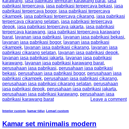
karawang
,
jasa pabrikasi termurah karawang barat
,
jasa
pabrikasi terpercaya
,
jasa pabrikasi terpercaya bekasi
,
jasa
pabrikasi terpercaya bogor
,
jasa pabrikasi terpercaya
cikampek
,
jasa pabrikasi terpercaya cikarang
,
jasa pabrikasi
terpercaya cikarang selatan
,
jasa pabrikasi terpercaya
depok
,
jasa pabrikasi terpercaya jakarta
,
jasa pabrikasi
terpercaya karawang
,
jasa pabrikasi terpercaya karawang
barat
,
layanan jasa pabrikasi
,
layanan jasa pabrikasi bekasi
,
layanan jasa pabrikasi bogor
,
layanan jasa pabrikasi
cikampek
,
layanan jasa pabrikasi cikarang
,
layanan jasa
pabrikasi cikarang selatan
,
layanan jasa pabrikasi depok
,
layanan jasa pabrikasi jakarta
,
layanan jasa pabrikasi
karawang
,
layanan jasa pabrikasi karawang barat
,
perusahaan jasa pabrikasi
,
perusahaan jasa pabrikasi
bekasi
,
perusahaan jasa pabrikasi bogor
,
perusahaan jasa
pabrikasi cikampek
,
perusahaan jasa pabrikasi cikarang
,
perusahaan jasa pabrikasi cikarang selatan
,
perusahaan
jasa pabrikasi depok
,
perusahaan jasa pabrikasi jakarta
,
perusahaan jasa pabrikasi karawang
,
perusahaan jasa
pabrikasi karawang barat
Leave a comment
Interior custom
,
kamar tidur
,
Lemari custom
Kamar set minimalis modern