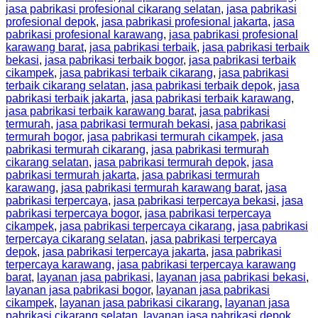
jasa pabrikasi profesional cikarang selatan
,
jasa pabrikasi
profesional depok
,
jasa pabrikasi profesional jakarta
,
jasa
pabrikasi profesional karawang
,
jasa pabrikasi profesional
karawang barat
,
jasa pabrikasi terbaik
,
jasa pabrikasi terbaik
bekasi
,
jasa pabrikasi terbaik bogor
,
jasa pabrikasi terbaik
cikampek
,
jasa pabrikasi terbaik cikarang
,
jasa pabrikasi
terbaik cikarang selatan
,
jasa pabrikasi terbaik depok
,
jasa
pabrikasi terbaik jakarta
,
jasa pabrikasi terbaik karawang
,
jasa pabrikasi terbaik karawang barat
,
jasa pabrikasi
termurah
,
jasa pabrikasi termurah bekasi
,
jasa pabrikasi
termurah bogor
,
jasa pabrikasi termurah cikampek
,
jasa
pabrikasi termurah cikarang
,
jasa pabrikasi termurah
cikarang selatan
,
jasa pabrikasi termurah depok
,
jasa
pabrikasi termurah jakarta
,
jasa pabrikasi termurah
karawang
,
jasa pabrikasi termurah karawang barat
,
jasa
pabrikasi terpercaya
,
jasa pabrikasi terpercaya bekasi
,
jasa
pabrikasi terpercaya bogor
,
jasa pabrikasi terpercaya
cikampek
,
jasa pabrikasi terpercaya cikarang
,
jasa pabrikasi
terpercaya cikarang selatan
,
jasa pabrikasi terpercaya
depok
,
jasa pabrikasi terpercaya jakarta
,
jasa pabrikasi
terpercaya karawang
,
jasa pabrikasi terpercaya karawang
barat
,
layanan jasa pabrikasi
,
layanan jasa pabrikasi bekasi
,
layanan jasa pabrikasi bogor
,
layanan jasa pabrikasi
cikampek
,
layanan jasa pabrikasi cikarang
,
layanan jasa
pabrikasi cikarang selatan
,
layanan jasa pabrikasi depok
,