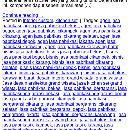
Ini adalah jenis kitchen set yang paling umum. Dalam desain
ini, komponen dapur seperti lemari atas […]
Continue reading
→
Posted in
Interior custom
,
kitchen set
|
Tagged
agen jasa
pabrikasi
,
agen jasa pabrikasi bekasi
,
agen jasa pabrikasi
bogor
,
agen jasa pabrikasi cikampek
,
agen jasa pabrikasi
cikarang
,
agen jasa pabrikasi cikarang selatan
,
agen jasa
pabrikasi depok
,
agen jasa pabrikasi jakarta
,
agen jasa
pabrikasi karawang
,
agen jasa pabrikasi karawang barat
,
bisnis jasa pabrikasi
,
bisnis jasa pabrikasi bekasi
,
bisnis
jasa pabrikasi bogor
,
bisnis jasa pabrikasi cikampek
,
bisnis
jasa pabrikasi cikarang
,
bisnis jasa pabrikasi cikarang
selatan
,
bisnis jasa pabrikasi depok
,
bisnis jasa pabrikasi
jakarta
,
bisnis jasa pabrikasi karawang
,
bisnis jasa pabrikasi
karawang barat
,
desain interior grand wisata
,
grand wisata
,
Jasa desain arsitektur grand wisata
,
jasa kitchen set grand
wisata
,
jasa pabrikasi bekasi
,
jasa pabrikasi bergaransi
,
jasa
pabrikasi bergaransi bekasi
,
jasa pabrikasi bergaransi bogor
,
jasa pabrikasi bergaransi cikampek
,
jasa pabrikasi
bergaransi cikarang
,
jasa pabrikasi bergaransi cikarang
selatan
,
jasa pabrikasi bergaransi depok
,
jasa pabrikasi
bergaransi jakarta
,
jasa pabrikasi bergaransi karawang
,
jasa
pabrikasi bergaransi karawang barat
,
jasa pabrikasi bogor
,
jasa pabrikasi cikampek
,
jasa pabrikasi cikarang
,
jasa