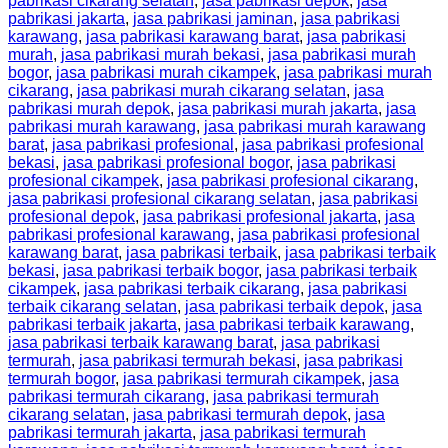
pabrikasi cikarang selatan
,
jasa pabrikasi depok
,
jasa
pabrikasi jakarta
,
jasa pabrikasi jaminan
,
jasa pabrikasi
karawang
,
jasa pabrikasi karawang barat
,
jasa pabrikasi
murah
,
jasa pabrikasi murah bekasi
,
jasa pabrikasi murah
bogor
,
jasa pabrikasi murah cikampek
,
jasa pabrikasi murah
cikarang
,
jasa pabrikasi murah cikarang selatan
,
jasa
pabrikasi murah depok
,
jasa pabrikasi murah jakarta
,
jasa
pabrikasi murah karawang
,
jasa pabrikasi murah karawang
barat
,
jasa pabrikasi profesional
,
jasa pabrikasi profesional
bekasi
,
jasa pabrikasi profesional bogor
,
jasa pabrikasi
profesional cikampek
,
jasa pabrikasi profesional cikarang
,
jasa pabrikasi profesional cikarang selatan
,
jasa pabrikasi
profesional depok
,
jasa pabrikasi profesional jakarta
,
jasa
pabrikasi profesional karawang
,
jasa pabrikasi profesional
karawang barat
,
jasa pabrikasi terbaik
,
jasa pabrikasi terbaik
bekasi
,
jasa pabrikasi terbaik bogor
,
jasa pabrikasi terbaik
cikampek
,
jasa pabrikasi terbaik cikarang
,
jasa pabrikasi
terbaik cikarang selatan
,
jasa pabrikasi terbaik depok
,
jasa
pabrikasi terbaik jakarta
,
jasa pabrikasi terbaik karawang
,
jasa pabrikasi terbaik karawang barat
,
jasa pabrikasi
termurah
,
jasa pabrikasi termurah bekasi
,
jasa pabrikasi
termurah bogor
,
jasa pabrikasi termurah cikampek
,
jasa
pabrikasi termurah cikarang
,
jasa pabrikasi termurah
cikarang selatan
,
jasa pabrikasi termurah depok
,
jasa
pabrikasi termurah jakarta
,
jasa pabrikasi termurah