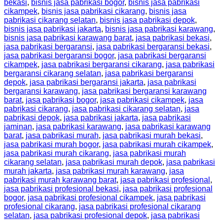
bekasi
,
bisnis jasa pabrikasi bogor
,
bisnis jasa pabrikasi
cikampek
,
bisnis jasa pabrikasi cikarang
,
bisnis jasa
pabrikasi cikarang selatan
,
bisnis jasa pabrikasi depok
,
bisnis jasa pabrikasi jakarta
,
bisnis jasa pabrikasi karawang
,
bisnis jasa pabrikasi karawang barat
,
jasa pabrikasi bekasi
,
jasa pabrikasi bergaransi
,
jasa pabrikasi bergaransi bekasi
,
jasa pabrikasi bergaransi bogor
,
jasa pabrikasi bergaransi
cikampek
,
jasa pabrikasi bergaransi cikarang
,
jasa pabrikasi
bergaransi cikarang selatan
,
jasa pabrikasi bergaransi
depok
,
jasa pabrikasi bergaransi jakarta
,
jasa pabrikasi
bergaransi karawang
,
jasa pabrikasi bergaransi karawang
barat
,
jasa pabrikasi bogor
,
jasa pabrikasi cikampek
,
jasa
pabrikasi cikarang
,
jasa pabrikasi cikarang selatan
,
jasa
pabrikasi depok
,
jasa pabrikasi jakarta
,
jasa pabrikasi
jaminan
,
jasa pabrikasi karawang
,
jasa pabrikasi karawang
barat
,
jasa pabrikasi murah
,
jasa pabrikasi murah bekasi
,
jasa pabrikasi murah bogor
,
jasa pabrikasi murah cikampek
,
jasa pabrikasi murah cikarang
,
jasa pabrikasi murah
cikarang selatan
,
jasa pabrikasi murah depok
,
jasa pabrikasi
murah jakarta
,
jasa pabrikasi murah karawang
,
jasa
pabrikasi murah karawang barat
,
jasa pabrikasi profesional
,
jasa pabrikasi profesional bekasi
,
jasa pabrikasi profesional
bogor
,
jasa pabrikasi profesional cikampek
,
jasa pabrikasi
profesional cikarang
,
jasa pabrikasi profesional cikarang
selatan
,
jasa pabrikasi profesional depok
,
jasa pabrikasi