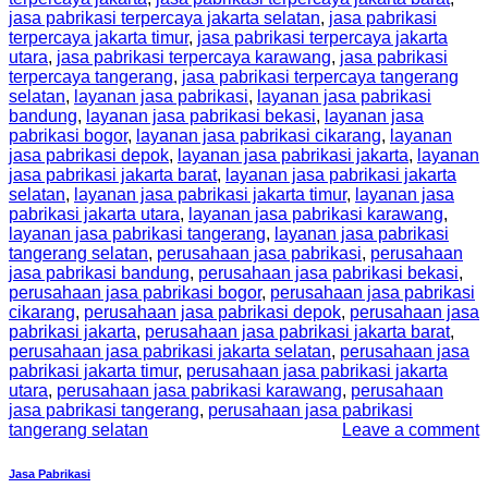
jasa pabrikasi terpercaya jakarta selatan
,
jasa pabrikasi
terpercaya jakarta timur
,
jasa pabrikasi terpercaya jakarta
utara
,
jasa pabrikasi terpercaya karawang
,
jasa pabrikasi
terpercaya tangerang
,
jasa pabrikasi terpercaya tangerang
selatan
,
layanan jasa pabrikasi
,
layanan jasa pabrikasi
bandung
,
layanan jasa pabrikasi bekasi
,
layanan jasa
pabrikasi bogor
,
layanan jasa pabrikasi cikarang
,
layanan
jasa pabrikasi depok
,
layanan jasa pabrikasi jakarta
,
layanan
jasa pabrikasi jakarta barat
,
layanan jasa pabrikasi jakarta
selatan
,
layanan jasa pabrikasi jakarta timur
,
layanan jasa
pabrikasi jakarta utara
,
layanan jasa pabrikasi karawang
,
layanan jasa pabrikasi tangerang
,
layanan jasa pabrikasi
tangerang selatan
,
perusahaan jasa pabrikasi
,
perusahaan
jasa pabrikasi bandung
,
perusahaan jasa pabrikasi bekasi
,
perusahaan jasa pabrikasi bogor
,
perusahaan jasa pabrikasi
cikarang
,
perusahaan jasa pabrikasi depok
,
perusahaan jasa
pabrikasi jakarta
,
perusahaan jasa pabrikasi jakarta barat
,
perusahaan jasa pabrikasi jakarta selatan
,
perusahaan jasa
pabrikasi jakarta timur
,
perusahaan jasa pabrikasi jakarta
utara
,
perusahaan jasa pabrikasi karawang
,
perusahaan
jasa pabrikasi tangerang
,
perusahaan jasa pabrikasi
tangerang selatan
Leave a comment
Jasa Pabrikasi