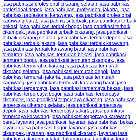
jasa pabrikasi profesional cikarang selatan
,
jasa pabrikasi
profesional depok
,
jasa pabrikasi profesional jakarta
,
jasa
pabrikasi profesional karawang
,
jasa pabrikasi profesional
karawang barat
,
jasa pabrikasi terbaik
,
jasa pabrikasi terbaik
bekasi
,
jasa pabrikasi terbaik bogor
,
jasa pabrikasi terbaik
cikampek
,
jasa pabrikasi terbaik cikarang
,
jasa pabrikasi
terbaik cikarang selatan
,
jasa pabrikasi terbaik depok
,
jasa
pabrikasi terbaik jakarta
,
jasa pabrikasi terbaik karawang
,
jasa pabrikasi terbaik karawang barat
,
jasa pabrikasi
termurah
,
jasa pabrikasi termurah bekasi
,
jasa pabrikasi
termurah bogor
,
jasa pabrikasi termurah cikampek
,
jasa
pabrikasi termurah cikarang
,
jasa pabrikasi termurah
cikarang selatan
,
jasa pabrikasi termurah depok
,
jasa
pabrikasi termurah jakarta
,
jasa pabrikasi termurah
karawang
,
jasa pabrikasi termurah karawang barat
,
jasa
pabrikasi terpercaya
,
jasa pabrikasi terpercaya bekasi
,
jasa
pabrikasi terpercaya bogor
,
jasa pabrikasi terpercaya
cikampek
,
jasa pabrikasi terpercaya cikarang
,
jasa pabrikasi
terpercaya cikarang selatan
,
jasa pabrikasi terpercaya
depok
,
jasa pabrikasi terpercaya jakarta
,
jasa pabrikasi
terpercaya karawang
,
jasa pabrikasi terpercaya karawang
barat
,
layanan jasa pabrikasi
,
layanan jasa pabrikasi bekasi
,
layanan jasa pabrikasi bogor
,
layanan jasa pabrikasi
cikampek
,
layanan jasa pabrikasi cikarang
,
layanan jasa
pabrikasi cikarang selatan
,
layanan jasa pabrikasi depok
,