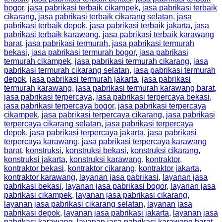
bogor
,
jasa pabrikasi terbaik cikampek
,
jasa pabrikasi terbaik
cikarang
,
jasa pabrikasi terbaik cikarang selatan
,
jasa
pabrikasi terbaik depok
,
jasa pabrikasi terbaik jakarta
,
jasa
pabrikasi terbaik karawang
,
jasa pabrikasi terbaik karawang
barat
,
jasa pabrikasi termurah
,
jasa pabrikasi termurah
bekasi
,
jasa pabrikasi termurah bogor
,
jasa pabrikasi
termurah cikampek
,
jasa pabrikasi termurah cikarang
,
jasa
pabrikasi termurah cikarang selatan
,
jasa pabrikasi termurah
depok
,
jasa pabrikasi termurah jakarta
,
jasa pabrikasi
termurah karawang
,
jasa pabrikasi termurah karawang barat
,
jasa pabrikasi terpercaya
,
jasa pabrikasi terpercaya bekasi
,
jasa pabrikasi terpercaya bogor
,
jasa pabrikasi terpercaya
cikampek
,
jasa pabrikasi terpercaya cikarang
,
jasa pabrikasi
terpercaya cikarang selatan
,
jasa pabrikasi terpercaya
depok
,
jasa pabrikasi terpercaya jakarta
,
jasa pabrikasi
terpercaya karawang
,
jasa pabrikasi terpercaya karawang
barat
,
konstruksi
,
konstruksi bekasi
,
konstruksi cikarang
,
konstruksi jakarta
,
konstruksi karawang
,
kontraktor
,
kontraktor bekasi
,
kontraktor cikarang
,
kontraktor jakarta
,
kontraktor karawang
,
layanan jasa pabrikasi
,
layanan jasa
pabrikasi bekasi
,
layanan jasa pabrikasi bogor
,
layanan jasa
pabrikasi cikampek
,
layanan jasa pabrikasi cikarang
,
layanan jasa pabrikasi cikarang selatan
,
layanan jasa
pabrikasi depok
,
layanan jasa pabrikasi jakarta
,
layanan jasa
pabrikasi karawang
,
layanan jasa pabrikasi karawang barat
,