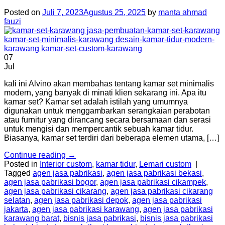
Posted on
Juli 7, 2023
Agustus 25, 2025
by
manta ahmad
fauzi
07
Jul
kali ini Alvino akan membahas tentang kamar set minimalis
modern, yang banyak di minati klien sekarang ini. Apa itu
kamar set? Kamar set adalah istilah yang umumnya
digunakan untuk menggambarkan serangkaian perabotan
atau furnitur yang dirancang secara bersamaan dan serasi
untuk mengisi dan mempercantik sebuah kamar tidur.
Biasanya, kamar set terdiri dari beberapa elemen utama, […]
Continue reading
→
Posted in
Interior custom
,
kamar tidur
,
Lemari custom
|
Tagged
agen jasa pabrikasi
,
agen jasa pabrikasi bekasi
,
agen jasa pabrikasi bogor
,
agen jasa pabrikasi cikampek
,
agen jasa pabrikasi cikarang
,
agen jasa pabrikasi cikarang
selatan
,
agen jasa pabrikasi depok
,
agen jasa pabrikasi
jakarta
,
agen jasa pabrikasi karawang
,
agen jasa pabrikasi
karawang barat
,
bisnis jasa pabrikasi
,
bisnis jasa pabrikasi