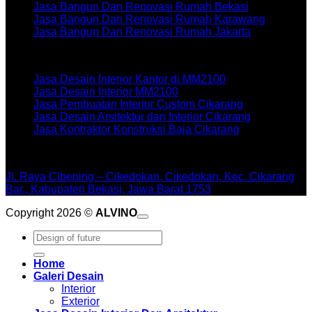
Jasa Bangun Dan Renovasi Rumah Bekasi
Jasa Bangun Dan Renovasi Rumah Karawang
Jasa Bangun Dan Renovasi Rumah Jakarta
Artikel terbaru
Jasa Desain Interior Kantor di MM2100
Jasa Desain Interior MM2100
Jasa Pembuatan Interior Custom Cikarang
Jasa Desain Arsitektur dan Interior Cikarang
Jasa Kontraktor Konstruksi Baja Cikarang
WORKSHOPE
Jl. Raya Cibening – Cikedokan, Cikedokan, Kec. Cikarang
Bar., Kabupaten Bekasi, Jawa Barat 1753
Copyright 2026 ©
ALVINO
Pencarian
untuk:
Home
Galeri Desain
Interior
Exterior