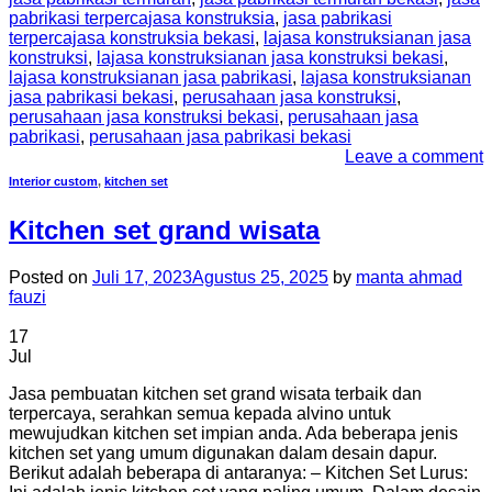
pabrikasi terpercajasa konstruksia
,
jasa pabrikasi
terpercajasa konstruksia bekasi
,
lajasa konstruksianan jasa
konstruksi
,
lajasa konstruksianan jasa konstruksi bekasi
,
lajasa konstruksianan jasa pabrikasi
,
lajasa konstruksianan
jasa pabrikasi bekasi
,
perusahaan jasa konstruksi
,
perusahaan jasa konstruksi bekasi
,
perusahaan jasa
pabrikasi
,
perusahaan jasa pabrikasi bekasi
Leave a comment
Interior custom
,
kitchen set
Kitchen set grand wisata
Posted on
Juli 17, 2023
Agustus 25, 2025
by
manta ahmad
fauzi
17
Jul
Jasa pembuatan kitchen set grand wisata terbaik dan
terpercaya, serahkan semua kepada alvino untuk
mewujudkan kitchen set impian anda. Ada beberapa jenis
kitchen set yang umum digunakan dalam desain dapur.
Berikut adalah beberapa di antaranya: – Kitchen Set Lurus: