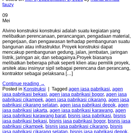
fauzy
09
Mei
Alvino konstruksi konstruksi adalah suatu kegiatan yang
melibatkan perencanaan, perancangan, pengadaan material,
pengerjaan, dan pengawasan terhadap pembangunan suatu
bangunan atau infrastruktur. Proyek konstruksi dapat
mencakup pembangunan gedung, jalan, jembatan, jaringan
listrik, jaringan air, dan sebagainya.Proyek biasanya
melibatkan beberapa pihak seperti klien atau pemilik proyek,
arsitek atau insinyur sipil sebagai perencana dan perancang,
kontraktor sebagai pelaksana […]
Continue reading
→
Posted in
Konstruksi
|
Tagged
agen jasa pabrikasi
,
agen
jasa pabrikasi bekasi
,
agen jasa pabrikasi bogor
,
agen jasa
pabrikasi cikampek
,
agen jasa pabrikasi cikarang
,
agen jasa
pabrikasi cikarang selatan
,
agen jasa pabrikasi depok
,
agen
jasa pabrikasi jakarta
,
agen jasa pabrikasi karawang
,
agen
jasa pabrikasi karawang barat
,
bisnis jasa pabrikasi
,
bisnis
jasa pabrikasi bekasi
,
bisnis jasa pabrikasi bogor
,
bisnis jasa
pabrikasi cikampek
,
bisnis jasa pabrikasi cikarang
,
bisnis
jasa pabrikasi cikarang selatan
,
bisnis jasa pabrikasi depok
,