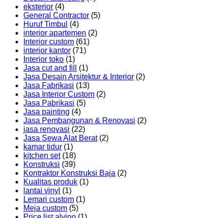
eksterior
(4)
General Contractor
(5)
Huruf Timbul
(4)
interior apartemen
(2)
Interior custom
(61)
interior kantor
(71)
Interior toko
(1)
Jasa cut and fill
(1)
Jasa Desain Arsitektur & Interior
(2)
Jasa Fabrikasi
(13)
Jasa Interior Custom
(2)
Jasa Pabrikasi
(5)
Jasa painting
(4)
Jasa Pembangunan & Renovasi
(2)
jasa renovasi
(22)
Jasa Sewa Alat Berat
(2)
kamar tidur
(1)
kitchen set
(18)
Konstruksi
(39)
Kontraktor Konstruksi Baja
(2)
Kualitas produk
(1)
lantai vinyl
(1)
Lemari custom
(1)
Meja custom
(5)
Price list alvino
(1)