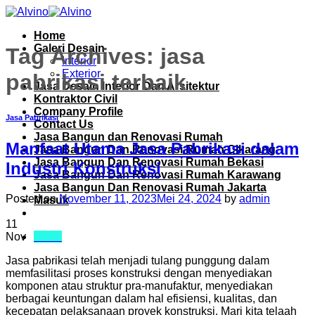
Skip
to
Home
content
Galeri Desain
Tag Archives:
jasa
Interior
Exterior
pabrikasi terbaik
Jasa Desain Interior Dan Arsitektur
Kontraktor Civil
Company Profile
Jasa Pabrikasi
Contact Us
Jasa Bangun dan Renovasi Rumah
Manfaat Utama Jasa Pabrikasi dalam
Jasa Bangun Dan Renovasi Rumah Cikarang
Jasa Bangun Dan Renovasi Rumah Bekasi
Industri Konstruksi
Jasa Bangun Dan Renovasi Rumah Karawang
Jasa Bangun Dan Renovasi Rumah Jakarta
Posted on
November 11, 2023
Mei 24, 2024
by
admin
Masuk
11
Menu
Nov
Jasa pabrikasi telah menjadi tulang punggung dalam
memfasilitasi proses konstruksi dengan menyediakan
komponen atau struktur pra-manufaktur, menyediakan
berbagai keuntungan dalam hal efisiensi, kualitas, dan
kecepatan pelaksanaan proyek konstruksi. Mari kita telaah