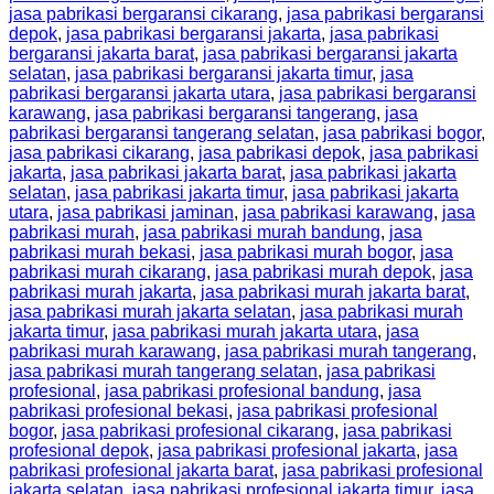
jasa pabrikasi bergaransi cikarang
,
jasa pabrikasi bergaransi
depok
,
jasa pabrikasi bergaransi jakarta
,
jasa pabrikasi
bergaransi jakarta barat
,
jasa pabrikasi bergaransi jakarta
selatan
,
jasa pabrikasi bergaransi jakarta timur
,
jasa
pabrikasi bergaransi jakarta utara
,
jasa pabrikasi bergaransi
karawang
,
jasa pabrikasi bergaransi tangerang
,
jasa
pabrikasi bergaransi tangerang selatan
,
jasa pabrikasi bogor
,
jasa pabrikasi cikarang
,
jasa pabrikasi depok
,
jasa pabrikasi
jakarta
,
jasa pabrikasi jakarta barat
,
jasa pabrikasi jakarta
selatan
,
jasa pabrikasi jakarta timur
,
jasa pabrikasi jakarta
utara
,
jasa pabrikasi jaminan
,
jasa pabrikasi karawang
,
jasa
pabrikasi murah
,
jasa pabrikasi murah bandung
,
jasa
pabrikasi murah bekasi
,
jasa pabrikasi murah bogor
,
jasa
pabrikasi murah cikarang
,
jasa pabrikasi murah depok
,
jasa
pabrikasi murah jakarta
,
jasa pabrikasi murah jakarta barat
,
jasa pabrikasi murah jakarta selatan
,
jasa pabrikasi murah
jakarta timur
,
jasa pabrikasi murah jakarta utara
,
jasa
pabrikasi murah karawang
,
jasa pabrikasi murah tangerang
,
jasa pabrikasi murah tangerang selatan
,
jasa pabrikasi
profesional
,
jasa pabrikasi profesional bandung
,
jasa
pabrikasi profesional bekasi
,
jasa pabrikasi profesional
bogor
,
jasa pabrikasi profesional cikarang
,
jasa pabrikasi
profesional depok
,
jasa pabrikasi profesional jakarta
,
jasa
pabrikasi profesional jakarta barat
,
jasa pabrikasi profesional
jakarta selatan
,
jasa pabrikasi profesional jakarta timur
,
jasa