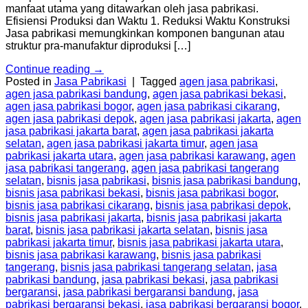
manfaat utama yang ditawarkan oleh jasa pabrikasi.
Efisiensi Produksi dan Waktu 1. Reduksi Waktu Konstruksi
Jasa pabrikasi memungkinkan komponen bangunan atau
struktur pra-manufaktur diproduksi […]
Continue reading
→
Posted in
Jasa Pabrikasi
|
Tagged
agen jasa pabrikasi
,
agen jasa pabrikasi bandung
,
agen jasa pabrikasi bekasi
,
agen jasa pabrikasi bogor
,
agen jasa pabrikasi cikarang
,
agen jasa pabrikasi depok
,
agen jasa pabrikasi jakarta
,
agen
jasa pabrikasi jakarta barat
,
agen jasa pabrikasi jakarta
selatan
,
agen jasa pabrikasi jakarta timur
,
agen jasa
pabrikasi jakarta utara
,
agen jasa pabrikasi karawang
,
agen
jasa pabrikasi tangerang
,
agen jasa pabrikasi tangerang
selatan
,
bisnis jasa pabrikasi
,
bisnis jasa pabrikasi bandung
,
bisnis jasa pabrikasi bekasi
,
bisnis jasa pabrikasi bogor
,
bisnis jasa pabrikasi cikarang
,
bisnis jasa pabrikasi depok
,
bisnis jasa pabrikasi jakarta
,
bisnis jasa pabrikasi jakarta
barat
,
bisnis jasa pabrikasi jakarta selatan
,
bisnis jasa
pabrikasi jakarta timur
,
bisnis jasa pabrikasi jakarta utara
,
bisnis jasa pabrikasi karawang
,
bisnis jasa pabrikasi
tangerang
,
bisnis jasa pabrikasi tangerang selatan
,
jasa
pabrikasi bandung
,
jasa pabrikasi bekasi
,
jasa pabrikasi
bergaransi
,
jasa pabrikasi bergaransi bandung
,
jasa
pabrikasi bergaransi bekasi
,
jasa pabrikasi bergaransi bogor
,