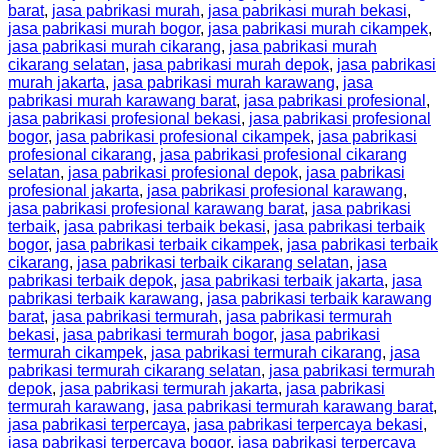
barat
,
jasa pabrikasi murah
,
jasa pabrikasi murah bekasi
,
jasa pabrikasi murah bogor
,
jasa pabrikasi murah cikampek
,
jasa pabrikasi murah cikarang
,
jasa pabrikasi murah
cikarang selatan
,
jasa pabrikasi murah depok
,
jasa pabrikasi
murah jakarta
,
jasa pabrikasi murah karawang
,
jasa
pabrikasi murah karawang barat
,
jasa pabrikasi profesional
,
jasa pabrikasi profesional bekasi
,
jasa pabrikasi profesional
bogor
,
jasa pabrikasi profesional cikampek
,
jasa pabrikasi
profesional cikarang
,
jasa pabrikasi profesional cikarang
selatan
,
jasa pabrikasi profesional depok
,
jasa pabrikasi
profesional jakarta
,
jasa pabrikasi profesional karawang
,
jasa pabrikasi profesional karawang barat
,
jasa pabrikasi
terbaik
,
jasa pabrikasi terbaik bekasi
,
jasa pabrikasi terbaik
bogor
,
jasa pabrikasi terbaik cikampek
,
jasa pabrikasi terbaik
cikarang
,
jasa pabrikasi terbaik cikarang selatan
,
jasa
pabrikasi terbaik depok
,
jasa pabrikasi terbaik jakarta
,
jasa
pabrikasi terbaik karawang
,
jasa pabrikasi terbaik karawang
barat
,
jasa pabrikasi termurah
,
jasa pabrikasi termurah
bekasi
,
jasa pabrikasi termurah bogor
,
jasa pabrikasi
termurah cikampek
,
jasa pabrikasi termurah cikarang
,
jasa
pabrikasi termurah cikarang selatan
,
jasa pabrikasi termurah
depok
,
jasa pabrikasi termurah jakarta
,
jasa pabrikasi
termurah karawang
,
jasa pabrikasi termurah karawang barat
,
jasa pabrikasi terpercaya
,
jasa pabrikasi terpercaya bekasi
,
jasa pabrikasi terpercaya bogor
,
jasa pabrikasi terpercaya