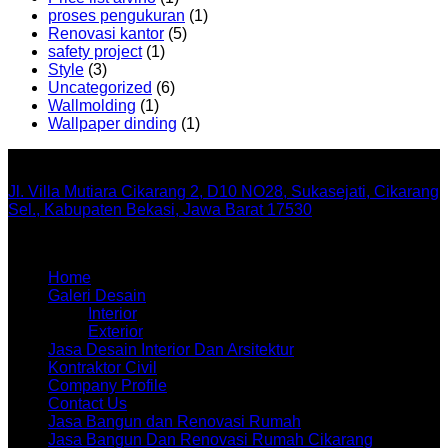
proses pengukuran
(1)
Renovasi kantor
(5)
safety project
(1)
Style
(3)
Uncategorized
(6)
Wallmolding
(1)
Wallpaper dinding
(1)
Office
Jl. Villa Mutiara Cikarang 2, D10 NO28, Sukasejati, Cikarang
Sel., Kabupaten Bekasi, Jawa Barat 17530
Menu
Home
Galeri Desain
Interior
Exterior
Jasa Desain Interior Dan Arsitektur
Kontraktor Civil
Company Profile
Contact Us
Jasa Bangun dan Renovasi Rumah
Jasa Bangun Dan Renovasi Rumah Cikarang