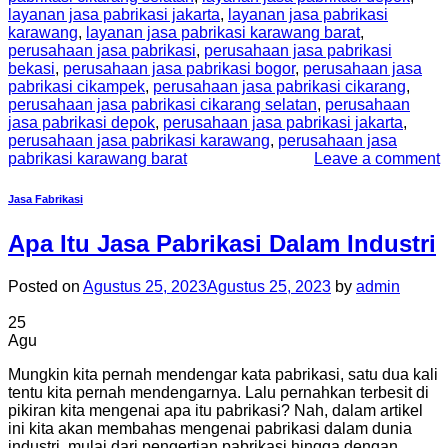
layanan jasa pabrikasi jakarta
,
layanan jasa pabrikasi
karawang
,
layanan jasa pabrikasi karawang barat
,
perusahaan jasa pabrikasi
,
perusahaan jasa pabrikasi
bekasi
,
perusahaan jasa pabrikasi bogor
,
perusahaan jasa
pabrikasi cikampek
,
perusahaan jasa pabrikasi cikarang
,
perusahaan jasa pabrikasi cikarang selatan
,
perusahaan
jasa pabrikasi depok
,
perusahaan jasa pabrikasi jakarta
,
perusahaan jasa pabrikasi karawang
,
perusahaan jasa
pabrikasi karawang barat
Leave a comment
Jasa Fabrikasi
Apa Itu Jasa Pabrikasi Dalam Industri
Posted on
Agustus 25, 2023
Agustus 25, 2023
by
admin
25
Agu
Mungkin kita pernah mendengar kata pabrikasi, satu dua kali
tentu kita pernah mendengarnya. Lalu pernahkan terbesit di
pikiran kita mengenai apa itu pabrikasi? Nah, dalam artikel
ini kita akan membahas mengenai pabrikasi dalam dunia
industri, mulai dari pengertian pabrikasi hingga dengan