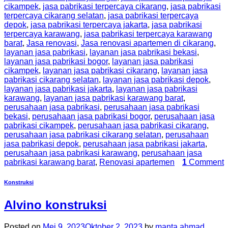
cikampek
,
jasa pabrikasi terpercaya cikarang
,
jasa pabrikasi
terpercaya cikarang selatan
,
jasa pabrikasi terpercaya
depok
,
jasa pabrikasi terpercaya jakarta
,
jasa pabrikasi
terpercaya karawang
,
jasa pabrikasi terpercaya karawang
barat
,
Jasa renovasi
,
Jasa renovasi apartemen di cikarang
,
layanan jasa pabrikasi
,
layanan jasa pabrikasi bekasi
,
layanan jasa pabrikasi bogor
,
layanan jasa pabrikasi
cikampek
,
layanan jasa pabrikasi cikarang
,
layanan jasa
pabrikasi cikarang selatan
,
layanan jasa pabrikasi depok
,
layanan jasa pabrikasi jakarta
,
layanan jasa pabrikasi
karawang
,
layanan jasa pabrikasi karawang barat
,
perusahaan jasa pabrikasi
,
perusahaan jasa pabrikasi
bekasi
,
perusahaan jasa pabrikasi bogor
,
perusahaan jasa
pabrikasi cikampek
,
perusahaan jasa pabrikasi cikarang
,
perusahaan jasa pabrikasi cikarang selatan
,
perusahaan
jasa pabrikasi depok
,
perusahaan jasa pabrikasi jakarta
,
perusahaan jasa pabrikasi karawang
,
perusahaan jasa
pabrikasi karawang barat
,
Renovasi apartemen
1
Comment
Konstruksi
Alvino konstruksi
Posted on
Mei 9, 2023
Oktober 2, 2023
by
manta ahmad