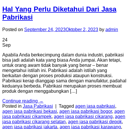
Hal Yang Perlu Diketahui Dari Jasa
Pabrikasi
Posted on
September 24, 2023
Oktober 2, 2023
by
admin
24
Sep
Apabila Anda berkecimpung dalam dunia industri, pabrikasi
bisa jadi adalah kata yang biasa Anda jumpai. Akan tetapi,
untuk orang awam tidak banyak yang benar – benar
mengetahui istilah ini. Pabrikasi adalah istilah yang
berkaitan dengan proses produksi ataupun konstruksi.
Pabrikasi kerap dianggap sama dengan manufaktur, padahal
keduanya berbeda. Pabrikasi merupakan proses membuat
produk dengan menggabungkan […]
Continue reading
→
Posted in
Jasa Pabrikasi
|
Tagged
agen jasa pabrikasi
,
agen jasa pabrikasi bekasi
,
agen jasa pabrikasi bogor
,
agen
jasa pabrikasi cikampek
,
agen jasa pabrikasi cikarang
,
agen
jasa pabrikasi cikarang selatan
,
agen jasa pabrikasi depok
,
agen jasa pabrikasi jakarta
,
agen jasa pabrikasi karawang
,