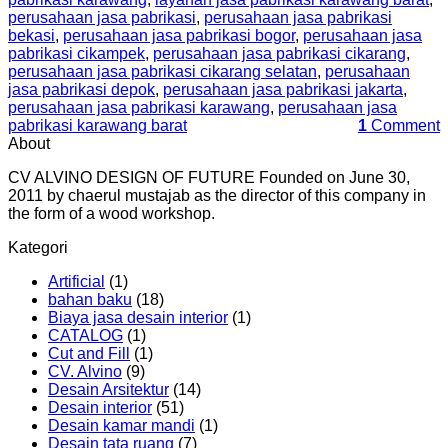
perusahaan jasa pabrikasi
,
perusahaan jasa pabrikasi
bekasi
,
perusahaan jasa pabrikasi bogor
,
perusahaan jasa
pabrikasi cikampek
,
perusahaan jasa pabrikasi cikarang
,
perusahaan jasa pabrikasi cikarang selatan
,
perusahaan
jasa pabrikasi depok
,
perusahaan jasa pabrikasi jakarta
,
perusahaan jasa pabrikasi karawang
,
perusahaan jasa
pabrikasi karawang barat
1
Comment
About
CV ALVINO DESIGN OF FUTURE Founded on June 30,
2011 by chaerul mustajab as the director of this company in
the form of a wood workshop.
Kategori
Artificial
(1)
bahan baku
(18)
Biaya jasa desain interior
(1)
CATALOG
(1)
Cut and Fill
(1)
CV. Alvino
(9)
Desain Arsitektur
(14)
Desain interior
(51)
Desain kamar mandi
(1)
Desain tata ruang
(7)