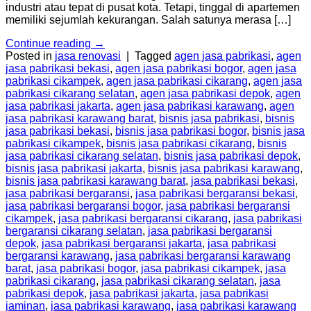
industri atau tepat di pusat kota. Tetapi, tinggal di apartemen
memiliki sejumlah kekurangan. Salah satunya merasa […]
Continue reading
→
Posted in
jasa renovasi
|
Tagged
agen jasa pabrikasi
,
agen
jasa pabrikasi bekasi
,
agen jasa pabrikasi bogor
,
agen jasa
pabrikasi cikampek
,
agen jasa pabrikasi cikarang
,
agen jasa
pabrikasi cikarang selatan
,
agen jasa pabrikasi depok
,
agen
jasa pabrikasi jakarta
,
agen jasa pabrikasi karawang
,
agen
jasa pabrikasi karawang barat
,
bisnis jasa pabrikasi
,
bisnis
jasa pabrikasi bekasi
,
bisnis jasa pabrikasi bogor
,
bisnis jasa
pabrikasi cikampek
,
bisnis jasa pabrikasi cikarang
,
bisnis
jasa pabrikasi cikarang selatan
,
bisnis jasa pabrikasi depok
,
bisnis jasa pabrikasi jakarta
,
bisnis jasa pabrikasi karawang
,
bisnis jasa pabrikasi karawang barat
,
jasa pabrikasi bekasi
,
jasa pabrikasi bergaransi
,
jasa pabrikasi bergaransi bekasi
,
jasa pabrikasi bergaransi bogor
,
jasa pabrikasi bergaransi
cikampek
,
jasa pabrikasi bergaransi cikarang
,
jasa pabrikasi
bergaransi cikarang selatan
,
jasa pabrikasi bergaransi
depok
,
jasa pabrikasi bergaransi jakarta
,
jasa pabrikasi
bergaransi karawang
,
jasa pabrikasi bergaransi karawang
barat
,
jasa pabrikasi bogor
,
jasa pabrikasi cikampek
,
jasa
pabrikasi cikarang
,
jasa pabrikasi cikarang selatan
,
jasa
pabrikasi depok
,
jasa pabrikasi jakarta
,
jasa pabrikasi
jaminan
,
jasa pabrikasi karawang
,
jasa pabrikasi karawang