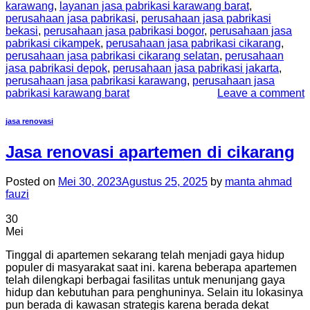
karawang
,
layanan jasa pabrikasi karawang barat
,
perusahaan jasa pabrikasi
,
perusahaan jasa pabrikasi
bekasi
,
perusahaan jasa pabrikasi bogor
,
perusahaan jasa
pabrikasi cikampek
,
perusahaan jasa pabrikasi cikarang
,
perusahaan jasa pabrikasi cikarang selatan
,
perusahaan
jasa pabrikasi depok
,
perusahaan jasa pabrikasi jakarta
,
perusahaan jasa pabrikasi karawang
,
perusahaan jasa
pabrikasi karawang barat
Leave a comment
jasa renovasi
Jasa renovasi apartemen di cikarang
Posted on
Mei 30, 2023
Agustus 25, 2025
by
manta ahmad
fauzi
30
Mei
Tinggal di apartemen sekarang telah menjadi gaya hidup
populer di masyarakat saat ini. karena beberapa apartemen
telah dilengkapi berbagai fasilitas untuk menunjang gaya
hidup dan kebutuhan para penghuninya. Selain itu lokasinya
pun berada di kawasan strategis karena berada dekat