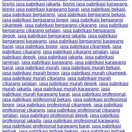
bisnis jasa pabrikasi jakarta
,
bisnis jasa pabrikasi karawang
,
bisnis jasa pabrikasi karawang barat
,
jasa pabrikasi bekasi
,
jasa pabrikasi bergaransi
,
jasa pabrikasi bergaransi bekasi
,
jasa pabrikasi bergaransi bogor
,
jasa pabrikasi bergaransi
cikampek
,
jasa pabrikasi bergaransi cikarang
,
jasa pabrikasi
bergaransi cikarang selatan
,
jasa pabrikasi bergaransi
depok
,
jasa pabrikasi bergaransi jakarta
,
jasa pabrikasi
bergaransi karawang
,
jasa pabrikasi bergaransi karawang
barat
,
jasa pabrikasi bogor
,
jasa pabrikasi cikampek
,
jasa
pabrikasi cikarang
,
jasa pabrikasi cikarang selatan
,
jasa
pabrikasi depok
,
jasa pabrikasi jakarta
,
jasa pabrikasi
jaminan
,
jasa pabrikasi karawang
,
jasa pabrikasi karawang
barat
,
jasa pabrikasi murah
,
jasa pabrikasi murah bekasi
,
jasa pabrikasi murah bogor
,
jasa pabrikasi murah cikampek
,
jasa pabrikasi murah cikarang
,
jasa pabrikasi murah
cikarang selatan
,
jasa pabrikasi murah depok
,
jasa pabrikasi
murah jakarta
,
jasa pabrikasi murah karawang
,
jasa
pabrikasi murah karawang barat
,
jasa pabrikasi profesional
,
jasa pabrikasi profesional bekasi
,
jasa pabrikasi profesional
bogor
,
jasa pabrikasi profesional cikampek
,
jasa pabrikasi
profesional cikarang
,
jasa pabrikasi profesional cikarang
selatan
,
jasa pabrikasi profesional depok
,
jasa pabrikasi
profesional jakarta
,
jasa pabrikasi profesional karawang
,
jasa pabrikasi profesional karawang barat
,
jasa pabrikasi
terbaik
,
jasa pabrikasi terbaik bekasi
,
jasa pabrikasi terbaik