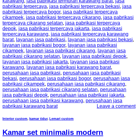
karawang
,
jasa pabrikasi termurah karawang barat
,
jasa
pabrikasi terpercaya
,
jasa pabrikasi terpercaya bekasi
,
jasa
pabrikasi terpercaya bogor
,
jasa pabrikasi terpercaya
cikampek
,
jasa pabrikasi terpercaya cikarang
,
jasa pabrikasi
terpercaya cikarang selatan
,
jasa pabrikasi terpercaya
depok
,
jasa pabrikasi terpercaya jakarta
,
jasa pabrikasi
terpercaya karawang
,
jasa pabrikasi terpercaya karawang
barat
,
layanan jasa pabrikasi
,
layanan jasa pabrikasi bekasi
,
layanan jasa pabrikasi bogor
,
layanan jasa pabrikasi
cikampek
,
layanan jasa pabrikasi cikarang
,
layanan jasa
pabrikasi cikarang selatan
,
layanan jasa pabrikasi depok
,
layanan jasa pabrikasi jakarta
,
layanan jasa pabrikasi
karawang
,
layanan jasa pabrikasi karawang barat
,
perusahaan jasa pabrikasi
,
perusahaan jasa pabrikasi
bekasi
,
perusahaan jasa pabrikasi bogor
,
perusahaan jasa
pabrikasi cikampek
,
perusahaan jasa pabrikasi cikarang
,
perusahaan jasa pabrikasi cikarang selatan
,
perusahaan
jasa pabrikasi depok
,
perusahaan jasa pabrikasi jakarta
,
perusahaan jasa pabrikasi karawang
,
perusahaan jasa
pabrikasi karawang barat
Leave a comment
Interior custom
,
kamar tidur
,
Lemari custom
Kamar set minimalis modern