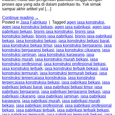
proses apa yang ada di dalam pabrikasi itu. Yuk simak
sampai akhir artikel ya! […]
Continue reading
→
Posted in
Jasa Fabrikasi
|
Tagged
agen jasa konstruksi
,
agen jasa konstruksi bekasi
,
agen jasa pabrikasi
,
agen jasa
pabrikasi bekasi
,
bisnis jasa konstruksi
,
bisnis jasa
konstruksi bekasi
,
bisnis jasa pabrikasi
,
bisnis jasa pabrikasi
bekasi
,
jasa konstruksi bekasi
,
jasa konstruksi bekasi barat
,
jasa konstruksi bekasi timur
,
jasa konstruksi bergaransi
,
jasa
konstruksi bergaransi bekasi
,
jasa konstruksi cikarang
,
jasa
konstruksi jaminan
,
jasa konstruksi karawang
,
jasa
konstruksi murah
,
jasa konstruksi murah bekasi
,
jasa
konstruksi profesional
,
jasa konstruksi profesional bekasi
,
jasa konstruksi terbaik
,
jasa konstruksi terbaik bekasi
,
jasa
konstruksi termurah
,
jasa konstruksi termurah bekasi
,
jasa
konstruksi terpercajasa konstruksia
,
jasa konstruksi
terpercajasa konstruksia bekasi
,
jasa pabrikasi bekasi
,
jasa
pabrikasi bekasi barat
,
jasa pabrikasi bekasi timur
,
jasa
pabrikasi bergaransi
,
jasa pabrikasi bergaransi bekasi
,
jasa
pabrikasi cikarang
,
jasa pabrikasi jaminan
,
jasa pabrikasi
karawang
,
jasa pabrikasi murah
,
jasa pabrikasi murah
bekasi
,
jasa pabrikasi profesional
,
jasa pabrikasi profesional
bekasi
,
jasa pabrikasi terbaik
,
jasa pabrikasi terbaik bekasi
,
jasa pabrikasi termurah
,
jasa pabrikasi termurah bekasi
,
jasa