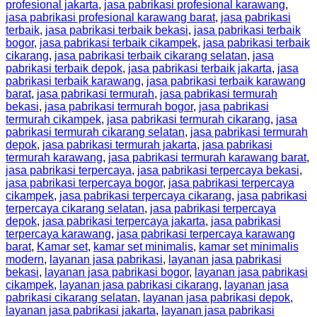
profesional jakarta
,
jasa pabrikasi profesional karawang
,
jasa pabrikasi profesional karawang barat
,
jasa pabrikasi
terbaik
,
jasa pabrikasi terbaik bekasi
,
jasa pabrikasi terbaik
bogor
,
jasa pabrikasi terbaik cikampek
,
jasa pabrikasi terbaik
cikarang
,
jasa pabrikasi terbaik cikarang selatan
,
jasa
pabrikasi terbaik depok
,
jasa pabrikasi terbaik jakarta
,
jasa
pabrikasi terbaik karawang
,
jasa pabrikasi terbaik karawang
barat
,
jasa pabrikasi termurah
,
jasa pabrikasi termurah
bekasi
,
jasa pabrikasi termurah bogor
,
jasa pabrikasi
termurah cikampek
,
jasa pabrikasi termurah cikarang
,
jasa
pabrikasi termurah cikarang selatan
,
jasa pabrikasi termurah
depok
,
jasa pabrikasi termurah jakarta
,
jasa pabrikasi
termurah karawang
,
jasa pabrikasi termurah karawang barat
,
jasa pabrikasi terpercaya
,
jasa pabrikasi terpercaya bekasi
,
jasa pabrikasi terpercaya bogor
,
jasa pabrikasi terpercaya
cikampek
,
jasa pabrikasi terpercaya cikarang
,
jasa pabrikasi
terpercaya cikarang selatan
,
jasa pabrikasi terpercaya
depok
,
jasa pabrikasi terpercaya jakarta
,
jasa pabrikasi
terpercaya karawang
,
jasa pabrikasi terpercaya karawang
barat
,
Kamar set
,
kamar set minimalis
,
kamar set minimalis
modern
,
layanan jasa pabrikasi
,
layanan jasa pabrikasi
bekasi
,
layanan jasa pabrikasi bogor
,
layanan jasa pabrikasi
cikampek
,
layanan jasa pabrikasi cikarang
,
layanan jasa
pabrikasi cikarang selatan
,
layanan jasa pabrikasi depok
,
layanan jasa pabrikasi jakarta
,
layanan jasa pabrikasi