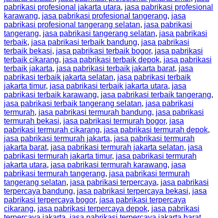
pabrikasi profesional jakarta utara
,
jasa pabrikasi profesional
karawang
,
jasa pabrikasi profesional tangerang
,
jasa
pabrikasi profesional tangerang selatan
,
jasa pabrikasi
tangerang
,
jasa pabrikasi tangerang selatan
,
jasa pabrikasi
terbaik
,
jasa pabrikasi terbaik bandung
,
jasa pabrikasi
terbaik bekasi
,
jasa pabrikasi terbaik bogor
,
jasa pabrikasi
terbaik cikarang
,
jasa pabrikasi terbaik depok
,
jasa pabrikasi
terbaik jakarta
,
jasa pabrikasi terbaik jakarta barat
,
jasa
pabrikasi terbaik jakarta selatan
,
jasa pabrikasi terbaik
jakarta timur
,
jasa pabrikasi terbaik jakarta utara
,
jasa
pabrikasi terbaik karawang
,
jasa pabrikasi terbaik tangerang
,
jasa pabrikasi terbaik tangerang selatan
,
jasa pabrikasi
termurah
,
jasa pabrikasi termurah bandung
,
jasa pabrikasi
termurah bekasi
,
jasa pabrikasi termurah bogor
,
jasa
pabrikasi termurah cikarang
,
jasa pabrikasi termurah depok
,
jasa pabrikasi termurah jakarta
,
jasa pabrikasi termurah
jakarta barat
,
jasa pabrikasi termurah jakarta selatan
,
jasa
pabrikasi termurah jakarta timur
,
jasa pabrikasi termurah
jakarta utara
,
jasa pabrikasi termurah karawang
,
jasa
pabrikasi termurah tangerang
,
jasa pabrikasi termurah
tangerang selatan
,
jasa pabrikasi terpercaya
,
jasa pabrikasi
terpercaya bandung
,
jasa pabrikasi terpercaya bekasi
,
jasa
pabrikasi terpercaya bogor
,
jasa pabrikasi terpercaya
cikarang
,
jasa pabrikasi terpercaya depok
,
jasa pabrikasi
terpercaya jakarta
,
jasa pabrikasi terpercaya jakarta barat
,