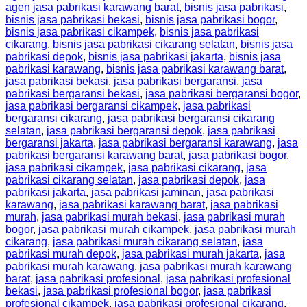
agen jasa pabrikasi karawang barat
,
bisnis jasa pabrikasi
,
bisnis jasa pabrikasi bekasi
,
bisnis jasa pabrikasi bogor
,
bisnis jasa pabrikasi cikampek
,
bisnis jasa pabrikasi
cikarang
,
bisnis jasa pabrikasi cikarang selatan
,
bisnis jasa
pabrikasi depok
,
bisnis jasa pabrikasi jakarta
,
bisnis jasa
pabrikasi karawang
,
bisnis jasa pabrikasi karawang barat
,
jasa pabrikasi bekasi
,
jasa pabrikasi bergaransi
,
jasa
pabrikasi bergaransi bekasi
,
jasa pabrikasi bergaransi bogor
,
jasa pabrikasi bergaransi cikampek
,
jasa pabrikasi
bergaransi cikarang
,
jasa pabrikasi bergaransi cikarang
selatan
,
jasa pabrikasi bergaransi depok
,
jasa pabrikasi
bergaransi jakarta
,
jasa pabrikasi bergaransi karawang
,
jasa
pabrikasi bergaransi karawang barat
,
jasa pabrikasi bogor
,
jasa pabrikasi cikampek
,
jasa pabrikasi cikarang
,
jasa
pabrikasi cikarang selatan
,
jasa pabrikasi depok
,
jasa
pabrikasi jakarta
,
jasa pabrikasi jaminan
,
jasa pabrikasi
karawang
,
jasa pabrikasi karawang barat
,
jasa pabrikasi
murah
,
jasa pabrikasi murah bekasi
,
jasa pabrikasi murah
bogor
,
jasa pabrikasi murah cikampek
,
jasa pabrikasi murah
cikarang
,
jasa pabrikasi murah cikarang selatan
,
jasa
pabrikasi murah depok
,
jasa pabrikasi murah jakarta
,
jasa
pabrikasi murah karawang
,
jasa pabrikasi murah karawang
barat
,
jasa pabrikasi profesional
,
jasa pabrikasi profesional
bekasi
,
jasa pabrikasi profesional bogor
,
jasa pabrikasi
profesional cikampek
,
jasa pabrikasi profesional cikarang
,