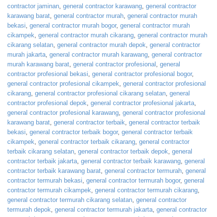
contractor jaminan
,
general contractor karawang
,
general contractor
karawang barat
,
general contractor murah
,
general contractor murah
bekasi
,
general contractor murah bogor
,
general contractor murah
cikampek
,
general contractor murah cikarang
,
general contractor murah
cikarang selatan
,
general contractor murah depok
,
general contractor
murah jakarta
,
general contractor murah karawang
,
general contractor
murah karawang barat
,
general contractor profesional
,
general
contractor profesional bekasi
,
general contractor profesional bogor
,
general contractor profesional cikampek
,
general contractor profesional
cikarang
,
general contractor profesional cikarang selatan
,
general
contractor profesional depok
,
general contractor profesional jakarta
,
general contractor profesional karawang
,
general contractor profesional
karawang barat
,
general contractor terbaik
,
general contractor terbaik
bekasi
,
general contractor terbaik bogor
,
general contractor terbaik
cikampek
,
general contractor terbaik cikarang
,
general contractor
terbaik cikarang selatan
,
general contractor terbaik depok
,
general
contractor terbaik jakarta
,
general contractor terbaik karawang
,
general
contractor terbaik karawang barat
,
general contractor termurah
,
general
contractor termurah bekasi
,
general contractor termurah bogor
,
general
contractor termurah cikampek
,
general contractor termurah cikarang
,
general contractor termurah cikarang selatan
,
general contractor
termurah depok
,
general contractor termurah jakarta
,
general contractor