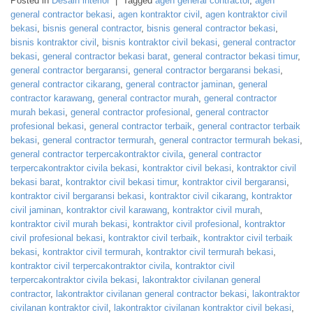
Posted in
Desain interior
|
Tagged
agen general contractor
,
agen
general contractor bekasi
,
agen kontraktor civil
,
agen kontraktor civil
bekasi
,
bisnis general contractor
,
bisnis general contractor bekasi
,
bisnis kontraktor civil
,
bisnis kontraktor civil bekasi
,
general contractor
bekasi
,
general contractor bekasi barat
,
general contractor bekasi timur
,
general contractor bergaransi
,
general contractor bergaransi bekasi
,
general contractor cikarang
,
general contractor jaminan
,
general
contractor karawang
,
general contractor murah
,
general contractor
murah bekasi
,
general contractor profesional
,
general contractor
profesional bekasi
,
general contractor terbaik
,
general contractor terbaik
bekasi
,
general contractor termurah
,
general contractor termurah bekasi
,
general contractor terpercakontraktor civila
,
general contractor
terpercakontraktor civila bekasi
,
kontraktor civil bekasi
,
kontraktor civil
bekasi barat
,
kontraktor civil bekasi timur
,
kontraktor civil bergaransi
,
kontraktor civil bergaransi bekasi
,
kontraktor civil cikarang
,
kontraktor
civil jaminan
,
kontraktor civil karawang
,
kontraktor civil murah
,
kontraktor civil murah bekasi
,
kontraktor civil profesional
,
kontraktor
civil profesional bekasi
,
kontraktor civil terbaik
,
kontraktor civil terbaik
bekasi
,
kontraktor civil termurah
,
kontraktor civil termurah bekasi
,
kontraktor civil terpercakontraktor civila
,
kontraktor civil
terpercakontraktor civila bekasi
,
lakontraktor civilanan general
contractor
,
lakontraktor civilanan general contractor bekasi
,
lakontraktor
civilanan kontraktor civil
,
lakontraktor civilanan kontraktor civil bekasi
,