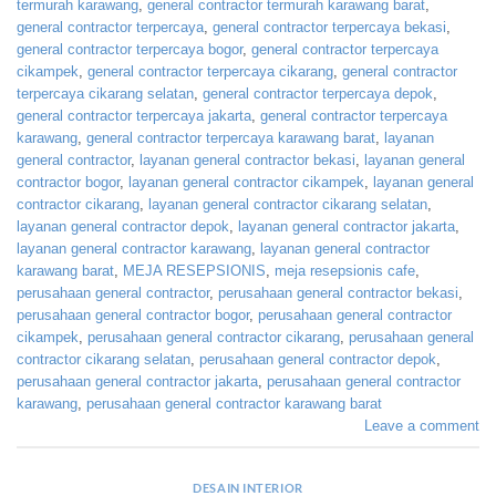
termurah karawang
,
general contractor termurah karawang barat
,
general contractor terpercaya
,
general contractor terpercaya bekasi
,
general contractor terpercaya bogor
,
general contractor terpercaya
cikampek
,
general contractor terpercaya cikarang
,
general contractor
terpercaya cikarang selatan
,
general contractor terpercaya depok
,
general contractor terpercaya jakarta
,
general contractor terpercaya
karawang
,
general contractor terpercaya karawang barat
,
layanan
general contractor
,
layanan general contractor bekasi
,
layanan general
contractor bogor
,
layanan general contractor cikampek
,
layanan general
contractor cikarang
,
layanan general contractor cikarang selatan
,
layanan general contractor depok
,
layanan general contractor jakarta
,
layanan general contractor karawang
,
layanan general contractor
karawang barat
,
MEJA RESEPSIONIS
,
meja resepsionis cafe
,
perusahaan general contractor
,
perusahaan general contractor bekasi
,
perusahaan general contractor bogor
,
perusahaan general contractor
cikampek
,
perusahaan general contractor cikarang
,
perusahaan general
contractor cikarang selatan
,
perusahaan general contractor depok
,
perusahaan general contractor jakarta
,
perusahaan general contractor
karawang
,
perusahaan general contractor karawang barat
Leave a comment
DESAIN INTERIOR