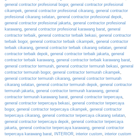
general contractor profesional bogor
,
general contractor profesional
cikampek
,
general contractor profesional cikarang
,
general contractor
profesional cikarang selatan
,
general contractor profesional depok
,
general contractor profesional jakarta
,
general contractor profesional
karawang
,
general contractor profesional karawang barat
,
general
contractor terbaik
,
general contractor terbaik bekasi
,
general contractor
terbaik bogor
,
general contractor terbaik cikampek
,
general contractor
terbaik cikarang
,
general contractor terbaik cikarang selatan
,
general
contractor terbaik depok
,
general contractor terbaik jakarta
,
general
contractor terbaik karawang
,
general contractor terbaik karawang barat
,
general contractor termurah
,
general contractor termurah bekasi
,
general
contractor termurah bogor
,
general contractor termurah cikampek
,
general contractor termurah cikarang
,
general contractor termurah
cikarang selatan
,
general contractor termurah depok
,
general contractor
termurah jakarta
,
general contractor termurah karawang
,
general
contractor termurah karawang barat
,
general contractor terpercaya
,
general contractor terpercaya bekasi
,
general contractor terpercaya
bogor
,
general contractor terpercaya cikampek
,
general contractor
terpercaya cikarang
,
general contractor terpercaya cikarang selatan
,
general contractor terpercaya depok
,
general contractor terpercaya
jakarta
,
general contractor terpercaya karawang
,
general contractor
terpercaya karawang barat
,
INTERIOR
,
interior custom
,
interior custom