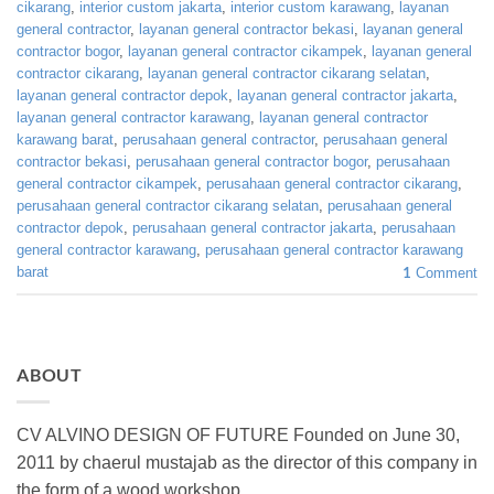
cikarang
,
interior custom jakarta
,
interior custom karawang
,
layanan
general contractor
,
layanan general contractor bekasi
,
layanan general
contractor bogor
,
layanan general contractor cikampek
,
layanan general
contractor cikarang
,
layanan general contractor cikarang selatan
,
layanan general contractor depok
,
layanan general contractor jakarta
,
layanan general contractor karawang
,
layanan general contractor
karawang barat
,
perusahaan general contractor
,
perusahaan general
contractor bekasi
,
perusahaan general contractor bogor
,
perusahaan
general contractor cikampek
,
perusahaan general contractor cikarang
,
perusahaan general contractor cikarang selatan
,
perusahaan general
contractor depok
,
perusahaan general contractor jakarta
,
perusahaan
general contractor karawang
,
perusahaan general contractor karawang
barat
1
Comment
ABOUT
CV ALVINO DESIGN OF FUTURE Founded on June 30,
2011 by chaerul mustajab as the director of this company in
the form of a wood workshop.