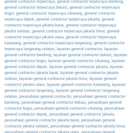
general contractor terpercaya
,
general contractor terpercaya bandung
,
general contractor terpercaya bekasi
,
general contractor terpercaya
bogor
,
general contractor terpercaya cikarang
,
general contractor
terpercaya depok
,
general contractor terpercaya jakarta
,
general
contractor terpercaya jakarta barat
,
general contractor terpercaya
jakarta selatan
,
general contractor terpercaya jakarta timur
,
general
contractor terpercaya jakarta utara
,
general contractor terpercaya
karawang
,
general contractor terpercaya tangerang
,
general contractor
terpercaya tangerang selatan
,
layanan general contractor
,
layanan
general contractor bandung
,
layanan general contractor bekasi
,
layanan
general contractor bogor
,
layanan general contractor cikarang
,
layanan
general contractor depok
,
layanan general contractor jakarta
,
layanan
general contractor jakarta barat
,
layanan general contractor jakarta
selatan
,
layanan general contractor jakarta timur
,
layanan general
contractor jakarta utara
,
layanan general contractor karawang
,
layanan
general contractor tangerang
,
layanan general contractor tangerang
selatan
,
perusahaan general contractor
,
perusahaan general contractor
bandung
,
perusahaan general contractor bekasi
,
perusahaan general
contractor bogor
,
perusahaan general contractor cikarang
,
perusahaan
general contractor depok
,
perusahaan general contractor jakarta
,
perusahaan general contractor jakarta barat
,
perusahaan general
contractor jakarta selatan
,
perusahaan general contractor jakarta timur
,
perusahaan general contractor jakarta utara
,
perusahaan general