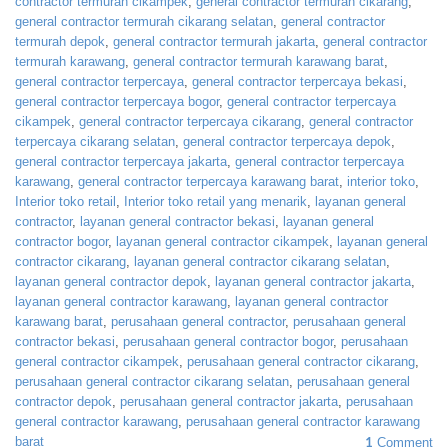
contractor termurah cikampek
,
general contractor termurah cikarang
,
general contractor termurah cikarang selatan
,
general contractor
termurah depok
,
general contractor termurah jakarta
,
general contractor
termurah karawang
,
general contractor termurah karawang barat
,
general contractor terpercaya
,
general contractor terpercaya bekasi
,
general contractor terpercaya bogor
,
general contractor terpercaya
cikampek
,
general contractor terpercaya cikarang
,
general contractor
terpercaya cikarang selatan
,
general contractor terpercaya depok
,
general contractor terpercaya jakarta
,
general contractor terpercaya
karawang
,
general contractor terpercaya karawang barat
,
interior toko
,
Interior toko retail
,
Interior toko retail yang menarik
,
layanan general
contractor
,
layanan general contractor bekasi
,
layanan general
contractor bogor
,
layanan general contractor cikampek
,
layanan general
contractor cikarang
,
layanan general contractor cikarang selatan
,
layanan general contractor depok
,
layanan general contractor jakarta
,
layanan general contractor karawang
,
layanan general contractor
karawang barat
,
perusahaan general contractor
,
perusahaan general
contractor bekasi
,
perusahaan general contractor bogor
,
perusahaan
general contractor cikampek
,
perusahaan general contractor cikarang
,
perusahaan general contractor cikarang selatan
,
perusahaan general
contractor depok
,
perusahaan general contractor jakarta
,
perusahaan
general contractor karawang
,
perusahaan general contractor karawang
barat
1
Comment