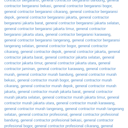
contractor bergaransi
,
general contractor bergaransi bandung
,
general
contractor bergaransi bekasi
,
general contractor bergaransi bogor
,
general contractor bergaransi cikarang
,
general contractor bergaransi
depok
,
general contractor bergaransi jakarta
,
general contractor
bergaransi jakarta barat
,
general contractor bergaransi jakarta selatan
,
general contractor bergaransi jakarta timur
,
general contractor
bergaransi jakarta utara
,
general contractor bergaransi karawang
,
general contractor bergaransi tangerang
,
general contractor bergaransi
tangerang selatan
,
general contractor bogor
,
general contractor
cikarang
,
general contractor depok
,
general contractor jakarta
,
general
contractor jakarta barat
,
general contractor jakarta selatan
,
general
contractor jakarta timur
,
general contractor jakarta utara
,
general
contractor jaminan
,
general contractor karawang
,
general contractor
murah
,
general contractor murah bandung
,
general contractor murah
bekasi
,
general contractor murah bogor
,
general contractor murah
cikarang
,
general contractor murah depok
,
general contractor murah
jakarta
,
general contractor murah jakarta barat
,
general contractor
murah jakarta selatan
,
general contractor murah jakarta timur
,
general
contractor murah jakarta utara
,
general contractor murah karawang
,
general contractor murah tangerang
,
general contractor murah tangerang
selatan
,
general contractor profesional
,
general contractor profesional
bandung
,
general contractor profesional bekasi
,
general contractor
profesional bogor
,
general contractor profesional cikarang
,
general