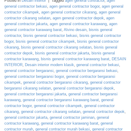
Posted in
Desain interior
|
Tagged
agen general contractor
,
agen
general contractor bekasi
,
agen general contractor bogor
,
agen general
contractor cikampek
,
agen general contractor cikarang
,
agen general
contractor cikarang selatan
,
agen general contractor depok
,
agen
general contractor jakarta
,
agen general contractor karawang
,
agen
general contractor karawang barat
,
Alvino desain
,
bisnis general
contractor
,
bisnis general contractor bekasi
,
bisnis general contractor
bogor
,
bisnis general contractor cikampek
,
bisnis general contractor
cikarang
,
bisnis general contractor cikarang selatan
,
bisnis general
contractor depok
,
bisnis general contractor jakarta
,
bisnis general
contractor karawang
,
bisnis general contractor karawang barat
,
DESAIN
INTERIOR
,
Desain interior modern klasik
,
general contractor bekasi
,
general contractor bergaransi
,
general contractor bergaransi bekasi
,
general contractor bergaransi bogor
,
general contractor bergaransi
cikampek
,
general contractor bergaransi cikarang
,
general contractor
bergaransi cikarang selatan
,
general contractor bergaransi depok
,
general contractor bergaransi jakarta
,
general contractor bergaransi
karawang
,
general contractor bergaransi karawang barat
,
general
contractor bogor
,
general contractor cikampek
,
general contractor
cikarang
,
general contractor cikarang selatan
,
general contractor depok
,
general contractor jakarta
,
general contractor jaminan
,
general
contractor karawang
,
general contractor karawang barat
,
general
contractor murah
,
general contractor murah bekasi
,
general contractor