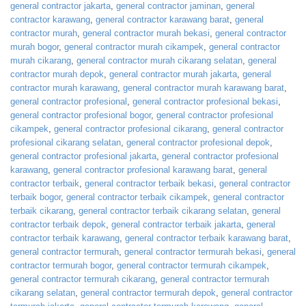
general contractor jakarta
,
general contractor jaminan
,
general
contractor karawang
,
general contractor karawang barat
,
general
contractor murah
,
general contractor murah bekasi
,
general contractor
murah bogor
,
general contractor murah cikampek
,
general contractor
murah cikarang
,
general contractor murah cikarang selatan
,
general
contractor murah depok
,
general contractor murah jakarta
,
general
contractor murah karawang
,
general contractor murah karawang barat
,
general contractor profesional
,
general contractor profesional bekasi
,
general contractor profesional bogor
,
general contractor profesional
cikampek
,
general contractor profesional cikarang
,
general contractor
profesional cikarang selatan
,
general contractor profesional depok
,
general contractor profesional jakarta
,
general contractor profesional
karawang
,
general contractor profesional karawang barat
,
general
contractor terbaik
,
general contractor terbaik bekasi
,
general contractor
terbaik bogor
,
general contractor terbaik cikampek
,
general contractor
terbaik cikarang
,
general contractor terbaik cikarang selatan
,
general
contractor terbaik depok
,
general contractor terbaik jakarta
,
general
contractor terbaik karawang
,
general contractor terbaik karawang barat
,
general contractor termurah
,
general contractor termurah bekasi
,
general
contractor termurah bogor
,
general contractor termurah cikampek
,
general contractor termurah cikarang
,
general contractor termurah
cikarang selatan
,
general contractor termurah depok
,
general contractor