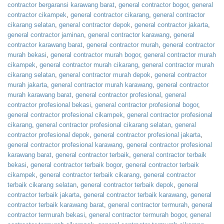
contractor bergaransi karawang barat
,
general contractor bogor
,
general
contractor cikampek
,
general contractor cikarang
,
general contractor
cikarang selatan
,
general contractor depok
,
general contractor jakarta
,
general contractor jaminan
,
general contractor karawang
,
general
contractor karawang barat
,
general contractor murah
,
general contractor
murah bekasi
,
general contractor murah bogor
,
general contractor murah
cikampek
,
general contractor murah cikarang
,
general contractor murah
cikarang selatan
,
general contractor murah depok
,
general contractor
murah jakarta
,
general contractor murah karawang
,
general contractor
murah karawang barat
,
general contractor profesional
,
general
contractor profesional bekasi
,
general contractor profesional bogor
,
general contractor profesional cikampek
,
general contractor profesional
cikarang
,
general contractor profesional cikarang selatan
,
general
contractor profesional depok
,
general contractor profesional jakarta
,
general contractor profesional karawang
,
general contractor profesional
karawang barat
,
general contractor terbaik
,
general contractor terbaik
bekasi
,
general contractor terbaik bogor
,
general contractor terbaik
cikampek
,
general contractor terbaik cikarang
,
general contractor
terbaik cikarang selatan
,
general contractor terbaik depok
,
general
contractor terbaik jakarta
,
general contractor terbaik karawang
,
general
contractor terbaik karawang barat
,
general contractor termurah
,
general
contractor termurah bekasi
,
general contractor termurah bogor
,
general