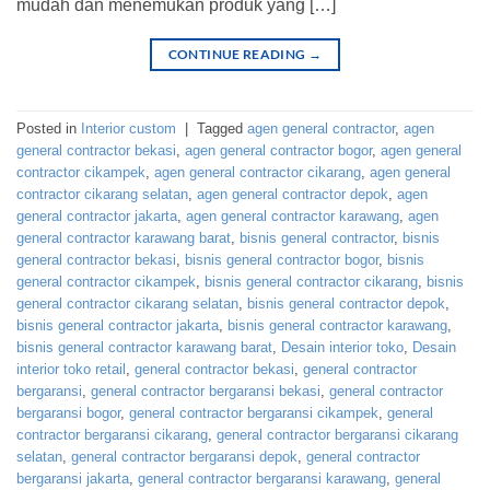
mudah dan menemukan produk yang […]
CONTINUE READING
→
Posted in
Interior custom
|
Tagged
agen general contractor
,
agen
general contractor bekasi
,
agen general contractor bogor
,
agen general
contractor cikampek
,
agen general contractor cikarang
,
agen general
contractor cikarang selatan
,
agen general contractor depok
,
agen
general contractor jakarta
,
agen general contractor karawang
,
agen
general contractor karawang barat
,
bisnis general contractor
,
bisnis
general contractor bekasi
,
bisnis general contractor bogor
,
bisnis
general contractor cikampek
,
bisnis general contractor cikarang
,
bisnis
general contractor cikarang selatan
,
bisnis general contractor depok
,
bisnis general contractor jakarta
,
bisnis general contractor karawang
,
bisnis general contractor karawang barat
,
Desain interior toko
,
Desain
interior toko retail
,
general contractor bekasi
,
general contractor
bergaransi
,
general contractor bergaransi bekasi
,
general contractor
bergaransi bogor
,
general contractor bergaransi cikampek
,
general
contractor bergaransi cikarang
,
general contractor bergaransi cikarang
selatan
,
general contractor bergaransi depok
,
general contractor
bergaransi jakarta
,
general contractor bergaransi karawang
,
general