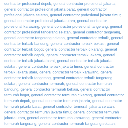
contractor profesional depok
,
general contractor profesional jakarta
,
general contractor profesional jakarta barat
,
general contractor
profesional jakarta selatan
,
general contractor profesional jakarta timur
,
general contractor profesional jakarta utara
,
general contractor
profesional karawang
,
general contractor profesional tangerang
,
general
contractor profesional tangerang selatan
,
general contractor tangerang
,
general contractor tangerang selatan
,
general contractor terbaik
,
general
contractor terbaik bandung
,
general contractor terbaik bekasi
,
general
contractor terbaik bogor
,
general contractor terbaik cikarang
,
general
contractor terbaik depok
,
general contractor terbaik jakarta
,
general
contractor terbaik jakarta barat
,
general contractor terbaik jakarta
selatan
,
general contractor terbaik jakarta timur
,
general contractor
terbaik jakarta utara
,
general contractor terbaik karawang
,
general
contractor terbaik tangerang
,
general contractor terbaik tangerang
selatan
,
general contractor termurah
,
general contractor termurah
bandung
,
general contractor termurah bekasi
,
general contractor
termurah bogor
,
general contractor termurah cikarang
,
general contractor
termurah depok
,
general contractor termurah jakarta
,
general contractor
termurah jakarta barat
,
general contractor termurah jakarta selatan
,
general contractor termurah jakarta timur
,
general contractor termurah
jakarta utara
,
general contractor termurah karawang
,
general contractor
termurah tangerang
,
general contractor termurah tangerang selatan
,