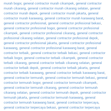
murah bogor
,
general contractor murah cikampek
,
general contractor
murah cikarang
,
general contractor murah cikarang selatan
,
general
contractor murah depok
,
general contractor murah jakarta
,
general
contractor murah karawang
,
general contractor murah karawang barat
,
general contractor profesional
,
general contractor profesional bekasi
,
general contractor profesional bogor
,
general contractor profesional
cikampek
,
general contractor profesional cikarang
,
general contractor
profesional cikarang selatan
,
general contractor profesional depok
,
general contractor profesional jakarta
,
general contractor profesional
karawang
,
general contractor profesional karawang barat
,
general
contractor terbaik
,
general contractor terbaik bekasi
,
general contractor
terbaik bogor
,
general contractor terbaik cikampek
,
general contractor
terbaik cikarang
,
general contractor terbaik cikarang selatan
,
general
contractor terbaik depok
,
general contractor terbaik jakarta
,
general
contractor terbaik karawang
,
general contractor terbaik karawang barat
,
general contractor termurah
,
general contractor termurah bekasi
,
general
contractor termurah bogor
,
general contractor termurah cikampek
,
general contractor termurah cikarang
,
general contractor termurah
cikarang selatan
,
general contractor termurah depok
,
general contractor
termurah jakarta
,
general contractor termurah karawang
,
general
contractor termurah karawang barat
,
general contractor terpercaya
,
general contractor terpercaya bekasi
,
general contractor terpercaya