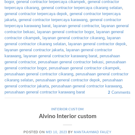
bogor
,
general contractor terpercaya cikampek
,
general contractor
terpercaya cikarang
,
general contractor terpercaya cikarang selatan
,
general contractor terpercaya depok
,
general contractor terpercaya
jakarta
,
general contractor terpercaya karawang
,
general contractor
terpercaya karawang barat
,
layanan general contractor
,
layanan general
contractor bekasi
,
layanan general contractor bogor
,
layanan general
contractor cikampek
,
layanan general contractor cikarang
,
layanan
general contractor cikarang selatan
,
layanan general contractor depok
,
layanan general contractor jakarta
,
layanan general contractor
karawang
,
layanan general contractor karawang barat
,
perusahaan
general contractor
,
perusahaan general contractor bekasi
,
perusahaan
general contractor bogor
,
perusahaan general contractor cikampek
,
perusahaan general contractor cikarang
,
perusahaan general contractor
cikarang selatan
,
perusahaan general contractor depok
,
perusahaan
general contractor jakarta
,
perusahaan general contractor karawang
,
perusahaan general contractor karawang barat
2
Comments
INTERIOR CUSTOM
Alvino Interior custom
POSTED ON
MEI 10, 2023
BY
MANTA AHMAD FAUZY