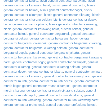
general contractor jakarta
,
agen general contractor karawang
,
agen
general contractor karawang barat
,
bisnis general contractor
,
bisnis
general contractor bekasi
,
bisnis general contractor bogor
,
bisnis
general contractor cikampek
,
bisnis general contractor cikarang
,
bisnis
general contractor cikarang selatan
,
bisnis general contractor depok
,
bisnis general contractor jakarta
,
bisnis general contractor karawang
,
bisnis general contractor karawang barat
,
custom bekasi
,
general
contractor bekasi
,
general contractor bergaransi
,
general contractor
bergaransi bekasi
,
general contractor bergaransi bogor
,
general
contractor bergaransi cikampek
,
general contractor bergaransi cikarang
,
general contractor bergaransi cikarang selatan
,
general contractor
bergaransi depok
,
general contractor bergaransi jakarta
,
general
contractor bergaransi karawang
,
general contractor bergaransi karawang
barat
,
general contractor bogor
,
general contractor cikampek
,
general
contractor cikarang
,
general contractor cikarang selatan
,
general
contractor depok
,
general contractor jakarta
,
general contractor jaminan
,
general contractor karawang
,
general contractor karawang barat
,
general
contractor murah
,
general contractor murah bekasi
,
general contractor
murah bogor
,
general contractor murah cikampek
,
general contractor
murah cikarang
,
general contractor murah cikarang selatan
,
general
contractor murah depok
,
general contractor murah jakarta
,
general
contractor murah karawang
,
general contractor murah karawang barat
,
general contractor profesional
,
general contractor profesional bekasi
,