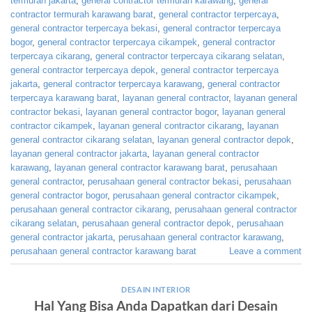
termurah jakarta
,
general contractor termurah karawang
,
general
contractor termurah karawang barat
,
general contractor terpercaya
,
general contractor terpercaya bekasi
,
general contractor terpercaya
bogor
,
general contractor terpercaya cikampek
,
general contractor
terpercaya cikarang
,
general contractor terpercaya cikarang selatan
,
general contractor terpercaya depok
,
general contractor terpercaya
jakarta
,
general contractor terpercaya karawang
,
general contractor
terpercaya karawang barat
,
layanan general contractor
,
layanan general
contractor bekasi
,
layanan general contractor bogor
,
layanan general
contractor cikampek
,
layanan general contractor cikarang
,
layanan
general contractor cikarang selatan
,
layanan general contractor depok
,
layanan general contractor jakarta
,
layanan general contractor
karawang
,
layanan general contractor karawang barat
,
perusahaan
general contractor
,
perusahaan general contractor bekasi
,
perusahaan
general contractor bogor
,
perusahaan general contractor cikampek
,
perusahaan general contractor cikarang
,
perusahaan general contractor
cikarang selatan
,
perusahaan general contractor depok
,
perusahaan
general contractor jakarta
,
perusahaan general contractor karawang
,
perusahaan general contractor karawang barat
Leave a comment
DESAIN INTERIOR
Hal Yang Bisa Anda Dapatkan dari Desain