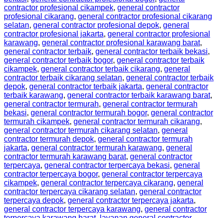
contractor profesional cikampek
,
general contractor
profesional cikarang
,
general contractor profesional cikarang
selatan
,
general contractor profesional depok
,
general
contractor profesional jakarta
,
general contractor profesional
karawang
,
general contractor profesional karawang barat
,
general contractor terbaik
,
general contractor terbaik bekasi
,
general contractor terbaik bogor
,
general contractor terbaik
cikampek
,
general contractor terbaik cikarang
,
general
contractor terbaik cikarang selatan
,
general contractor terbaik
depok
,
general contractor terbaik jakarta
,
general contractor
terbaik karawang
,
general contractor terbaik karawang barat
,
general contractor termurah
,
general contractor termurah
bekasi
,
general contractor termurah bogor
,
general contractor
termurah cikampek
,
general contractor termurah cikarang
,
general contractor termurah cikarang selatan
,
general
contractor termurah depok
,
general contractor termurah
jakarta
,
general contractor termurah karawang
,
general
contractor termurah karawang barat
,
general contractor
terpercaya
,
general contractor terpercaya bekasi
,
general
contractor terpercaya bogor
,
general contractor terpercaya
cikampek
,
general contractor terpercaya cikarang
,
general
contractor terpercaya cikarang selatan
,
general contractor
terpercaya depok
,
general contractor terpercaya jakarta
,
general contractor terpercaya karawang
,
general contractor
terpercaya karawang barat
,
layanan general contractor
,