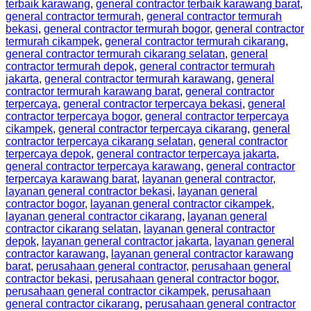
terbaik karawang
,
general contractor terbaik karawang barat
,
general contractor termurah
,
general contractor termurah
bekasi
,
general contractor termurah bogor
,
general contractor
termurah cikampek
,
general contractor termurah cikarang
,
general contractor termurah cikarang selatan
,
general
contractor termurah depok
,
general contractor termurah
jakarta
,
general contractor termurah karawang
,
general
contractor termurah karawang barat
,
general contractor
terpercaya
,
general contractor terpercaya bekasi
,
general
contractor terpercaya bogor
,
general contractor terpercaya
cikampek
,
general contractor terpercaya cikarang
,
general
contractor terpercaya cikarang selatan
,
general contractor
terpercaya depok
,
general contractor terpercaya jakarta
,
general contractor terpercaya karawang
,
general contractor
terpercaya karawang barat
,
layanan general contractor
,
layanan general contractor bekasi
,
layanan general
contractor bogor
,
layanan general contractor cikampek
,
layanan general contractor cikarang
,
layanan general
contractor cikarang selatan
,
layanan general contractor
depok
,
layanan general contractor jakarta
,
layanan general
contractor karawang
,
layanan general contractor karawang
barat
,
perusahaan general contractor
,
perusahaan general
contractor bekasi
,
perusahaan general contractor bogor
,
perusahaan general contractor cikampek
,
perusahaan
general contractor cikarang
,
perusahaan general contractor