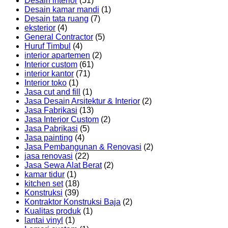
Desain interior
(51)
Desain kamar mandi
(1)
Desain tata ruang
(7)
eksterior
(4)
General Contractor
(5)
Huruf Timbul
(4)
interior apartemen
(2)
Interior custom
(61)
interior kantor
(71)
Interior toko
(1)
Jasa cut and fill
(1)
Jasa Desain Arsitektur & Interior
(2)
Jasa Fabrikasi
(13)
Jasa Interior Custom
(2)
Jasa Pabrikasi
(5)
Jasa painting
(4)
Jasa Pembangunan & Renovasi
(2)
jasa renovasi
(22)
Jasa Sewa Alat Berat
(2)
kamar tidur
(1)
kitchen set
(18)
Konstruksi
(39)
Kontraktor Konstruksi Baja
(2)
Kualitas produk
(1)
lantai vinyl
(1)