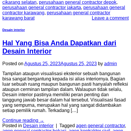
cikarang selatan
,
perusahaan general contractor depok
,
perusahaan general contractor jakarta
,
perusahaan general
contractor karawang
,
perusahaan general contractor
karawang barat
Leave a comment
Desain interior
Hal Yang Bisa Anda Dapatkan dari
Desain Interior
Posted on
Agustus 25, 2023
Agustus 25, 2023
by
admin
Tampilan ataupun visualisasi eksterior sebuah bangunan
bisa sangat bergantung kepada isi alias interiornya. Bagian
luar sebuah ruang maupun bangunan pasti hanyalah refleksi
ataupun cerminan tampilan dalam. Walaupun tidak selalu,
Desain interior pastinya memiliki peran penting dan
tanggung jawab besar dalam hal tersebut. Visualisasi fasad
yang sempurna, merupakan hal yang sangat didambakan
setiap pemilik rumah. Terkadang […]
Continue reading
→
Posted in
Desain interior
|
Tagged
agen general contractor
,
agen general contractor bekasi
,
agen kontraktor civil
,
agen