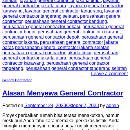
selatan
,
layanan general contractor jakarta timur
,
layanan
general contractor jakarta utara
,
layanan general contractor
karawang
,
layanan general contractor tangerang
,
layanan
general contractor tangerang selatan
,
perusahaan general
contractor
,
perusahaan general contractor bandung
,
perusahaan general contractor bekasi
,
perusahaan general
contractor bogor
,
perusahaan general contractor cikarang
,
perusahaan general contractor depok
,
perusahaan general
contractor jakarta
,
perusahaan general contractor jakarta
barat
,
perusahaan general contractor jakarta selatan
,
perusahaan general contractor jakarta timur
,
perusahaan
general contractor jakarta utara
,
perusahaan general
contractor karawang
,
perusahaan general contractor
tangerang
,
perusahaan general contractor tangerang selatan
Leave a comment
General Contractor
Alasan Menyewa General Contractor
Posted on
September 24, 2023
Oktober 2, 2023
by
admin
Proyek perbaikan rumah bisa terasa menakutkan, namun
meskipun Anda tahu cara memakai perkakas listrik, Anda
mungkin mempunyai rencana besar untuk merenovasi