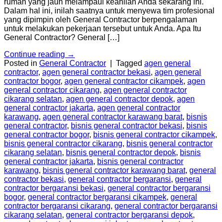
rumah yang jauh melampaui keahlian Anda sekarang ini.
Dalam hal ini, inilah saatnya untuk menyewa tim profesional
yang dipimpin oleh General Contractor berpengalaman
untuk melakukan pekerjaan tersebut untuk Anda. Apa Itu
General Contractor? General […]
Continue reading
→
Posted in
General Contractor
|
Tagged
agen general
contractor
,
agen general contractor bekasi
,
agen general
contractor bogor
,
agen general contractor cikampek
,
agen
general contractor cikarang
,
agen general contractor
cikarang selatan
,
agen general contractor depok
,
agen
general contractor jakarta
,
agen general contractor
karawang
,
agen general contractor karawang barat
,
bisnis
general contractor
,
bisnis general contractor bekasi
,
bisnis
general contractor bogor
,
bisnis general contractor cikampek
,
bisnis general contractor cikarang
,
bisnis general contractor
cikarang selatan
,
bisnis general contractor depok
,
bisnis
general contractor jakarta
,
bisnis general contractor
karawang
,
bisnis general contractor karawang barat
,
general
contractor bekasi
,
general contractor bergaransi
,
general
contractor bergaransi bekasi
,
general contractor bergaransi
bogor
,
general contractor bergaransi cikampek
,
general
contractor bergaransi cikarang
,
general contractor bergaransi
cikarang selatan
,
general contractor bergaransi depok
,