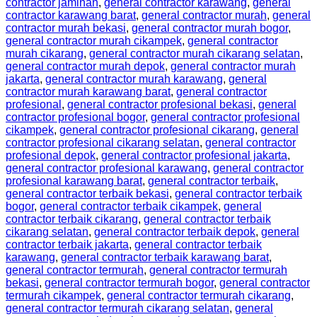
contractor jaminan
,
general contractor karawang
,
general
contractor karawang barat
,
general contractor murah
,
general
contractor murah bekasi
,
general contractor murah bogor
,
general contractor murah cikampek
,
general contractor
murah cikarang
,
general contractor murah cikarang selatan
,
general contractor murah depok
,
general contractor murah
jakarta
,
general contractor murah karawang
,
general
contractor murah karawang barat
,
general contractor
profesional
,
general contractor profesional bekasi
,
general
contractor profesional bogor
,
general contractor profesional
cikampek
,
general contractor profesional cikarang
,
general
contractor profesional cikarang selatan
,
general contractor
profesional depok
,
general contractor profesional jakarta
,
general contractor profesional karawang
,
general contractor
profesional karawang barat
,
general contractor terbaik
,
general contractor terbaik bekasi
,
general contractor terbaik
bogor
,
general contractor terbaik cikampek
,
general
contractor terbaik cikarang
,
general contractor terbaik
cikarang selatan
,
general contractor terbaik depok
,
general
contractor terbaik jakarta
,
general contractor terbaik
karawang
,
general contractor terbaik karawang barat
,
general contractor termurah
,
general contractor termurah
bekasi
,
general contractor termurah bogor
,
general contractor
termurah cikampek
,
general contractor termurah cikarang
,
general contractor termurah cikarang selatan
,
general