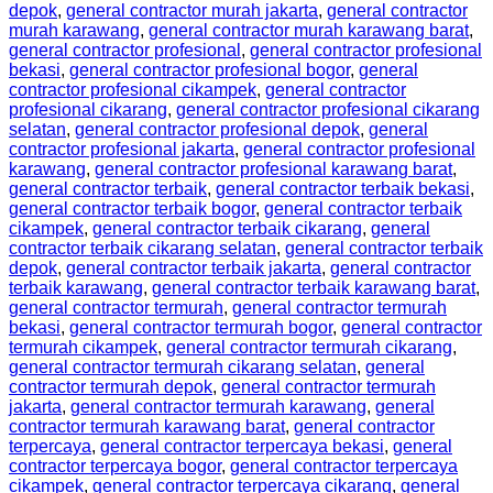
depok
,
general contractor murah jakarta
,
general contractor
murah karawang
,
general contractor murah karawang barat
,
general contractor profesional
,
general contractor profesional
bekasi
,
general contractor profesional bogor
,
general
contractor profesional cikampek
,
general contractor
profesional cikarang
,
general contractor profesional cikarang
selatan
,
general contractor profesional depok
,
general
contractor profesional jakarta
,
general contractor profesional
karawang
,
general contractor profesional karawang barat
,
general contractor terbaik
,
general contractor terbaik bekasi
,
general contractor terbaik bogor
,
general contractor terbaik
cikampek
,
general contractor terbaik cikarang
,
general
contractor terbaik cikarang selatan
,
general contractor terbaik
depok
,
general contractor terbaik jakarta
,
general contractor
terbaik karawang
,
general contractor terbaik karawang barat
,
general contractor termurah
,
general contractor termurah
bekasi
,
general contractor termurah bogor
,
general contractor
termurah cikampek
,
general contractor termurah cikarang
,
general contractor termurah cikarang selatan
,
general
contractor termurah depok
,
general contractor termurah
jakarta
,
general contractor termurah karawang
,
general
contractor termurah karawang barat
,
general contractor
terpercaya
,
general contractor terpercaya bekasi
,
general
contractor terpercaya bogor
,
general contractor terpercaya
cikampek
,
general contractor terpercaya cikarang
,
general