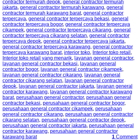
contractor termurah depok
,
general contractor termurah
jakarta
,
general contractor termurah karawang
,
general
contractor termurah karawang barat
,
general contractor
terpercaya
,
general contractor terpercaya bekasi
,
general
contractor terpercaya bogor
,
general contractor terpercaya
cikampek
,
general contractor terpercaya cikarang
,
general
contractor terpercaya cikarang selatan
,
general contractor
terpercaya depok
,
general contractor terpercaya jakarta
,
general contractor terpercaya karawang
,
general contractor
terpercaya karawang barat
,
interior toko
,
Interior toko retail
,
Interior toko retail yang menarik
,
layanan general contractor
,
layanan general contractor bekasi
,
layanan general
contractor bogor
,
layanan general contractor cikampek
,
layanan general contractor cikarang
,
layanan general
contractor cikarang selatan
,
layanan general contractor
depok
,
layanan general contractor jakarta
,
layanan general
contractor karawang
,
layanan general contractor karawang
barat
,
perusahaan general contractor
,
perusahaan general
contractor bekasi
,
perusahaan general contractor bogor
,
perusahaan general contractor cikampek
,
perusahaan
general contractor cikarang
,
perusahaan general contractor
cikarang selatan
,
perusahaan general contractor depok
,
perusahaan general contractor jakarta
,
perusahaan general
contractor karawang
,
perusahaan general contractor
karawang barat
1
Comment