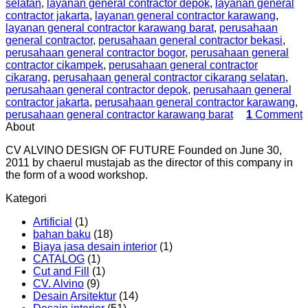
selatan
,
layanan general contractor depok
,
layanan general
contractor jakarta
,
layanan general contractor karawang
,
layanan general contractor karawang barat
,
perusahaan
general contractor
,
perusahaan general contractor bekasi
,
perusahaan general contractor bogor
,
perusahaan general
contractor cikampek
,
perusahaan general contractor
cikarang
,
perusahaan general contractor cikarang selatan
,
perusahaan general contractor depok
,
perusahaan general
contractor jakarta
,
perusahaan general contractor karawang
,
perusahaan general contractor karawang barat
1
Comment
About
CV ALVINO DESIGN OF FUTURE Founded on June 30,
2011 by chaerul mustajab as the director of this company in
the form of a wood workshop.
Kategori
Artificial
(1)
bahan baku
(18)
Biaya jasa desain interior
(1)
CATALOG
(1)
Cut and Fill
(1)
CV. Alvino
(9)
Desain Arsitektur
(14)