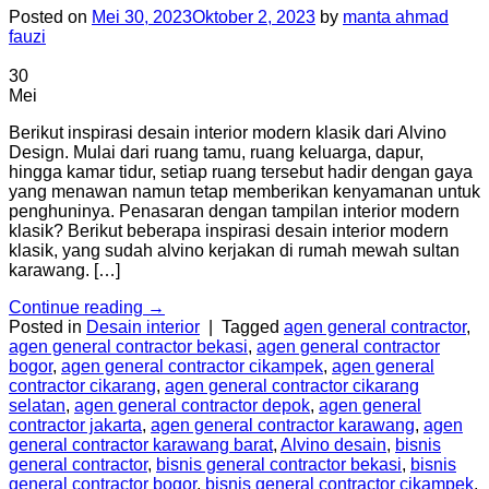
Posted on
Mei 30, 2023
Oktober 2, 2023
by
manta ahmad
fauzi
30
Mei
Berikut inspirasi desain interior modern klasik dari Alvino
Design. Mulai dari ruang tamu, ruang keluarga, dapur,
hingga kamar tidur, setiap ruang tersebut hadir dengan gaya
yang menawan namun tetap memberikan kenyamanan untuk
penghuninya. Penasaran dengan tampilan interior modern
klasik? Berikut beberapa inspirasi desain interior modern
klasik, yang sudah alvino kerjakan di rumah mewah sultan
karawang. […]
Continue reading
→
Posted in
Desain interior
|
Tagged
agen general contractor
,
agen general contractor bekasi
,
agen general contractor
bogor
,
agen general contractor cikampek
,
agen general
contractor cikarang
,
agen general contractor cikarang
selatan
,
agen general contractor depok
,
agen general
contractor jakarta
,
agen general contractor karawang
,
agen
general contractor karawang barat
,
Alvino desain
,
bisnis
general contractor
,
bisnis general contractor bekasi
,
bisnis
general contractor bogor
,
bisnis general contractor cikampek
,