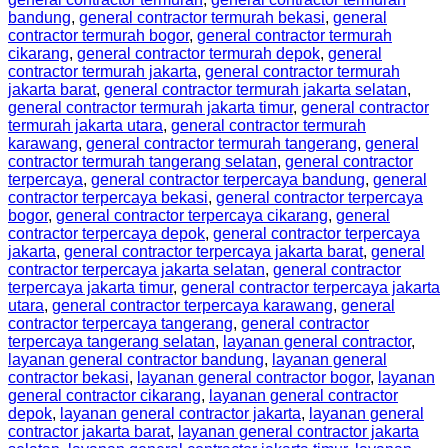
bandung
,
general contractor termurah bekasi
,
general
contractor termurah bogor
,
general contractor termurah
cikarang
,
general contractor termurah depok
,
general
contractor termurah jakarta
,
general contractor termurah
jakarta barat
,
general contractor termurah jakarta selatan
,
general contractor termurah jakarta timur
,
general contractor
termurah jakarta utara
,
general contractor termurah
karawang
,
general contractor termurah tangerang
,
general
contractor termurah tangerang selatan
,
general contractor
terpercaya
,
general contractor terpercaya bandung
,
general
contractor terpercaya bekasi
,
general contractor terpercaya
bogor
,
general contractor terpercaya cikarang
,
general
contractor terpercaya depok
,
general contractor terpercaya
jakarta
,
general contractor terpercaya jakarta barat
,
general
contractor terpercaya jakarta selatan
,
general contractor
terpercaya jakarta timur
,
general contractor terpercaya jakarta
utara
,
general contractor terpercaya karawang
,
general
contractor terpercaya tangerang
,
general contractor
terpercaya tangerang selatan
,
layanan general contractor
,
layanan general contractor bandung
,
layanan general
contractor bekasi
,
layanan general contractor bogor
,
layanan
general contractor cikarang
,
layanan general contractor
depok
,
layanan general contractor jakarta
,
layanan general
contractor jakarta barat
,
layanan general contractor jakarta