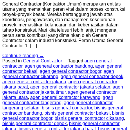
General Contractor (Kontraktor Umum) merupakan entitas
utama yang memainkan peran vital dalam proses konstruksi
proyek-proyek besar. Mereka bertanggung jawab atas
koordinasi, pengawasan, dan manajemen keseluruhan
proyek, memastikan kelancaran dan keberhasilan dalam
tahap konstruksi. Mari kita telusuri lebih lanjut mengenai
peran serta kontribusi yang dimainkan oleh General
Contractor dalam industri konstruksi. Peran Utama General
Contractor 1. […]
Continue reading
→
Posted in
General Contractor
|
Tagged
agen general
contractor
,
agen general contractor bandung
,
agen general
contractor bekasi
,
agen general contractor bogor
,
agen
general contractor cikarang
,
agen general contractor depok
,
agen general contractor jakarta
,
agen general contractor
jakarta barat
,
agen general contractor jakarta selatan
,
agen
general contractor jakarta timur
,
agen general contractor
jakarta utara
,
agen general contractor karawang
,
agen
general contractor tangerang
,
agen general contractor
tangerang selatan
,
bisnis general contractor
,
bisnis general
contractor bandung
,
bisnis general contractor bekasi
,
bisnis
general contractor bogor
,
bisnis general contractor cikarang
,
bisnis general contractor depok
,
bisnis general contractor
jakarta
,
bisnis general contractor jakarta barat
,
bisnis general