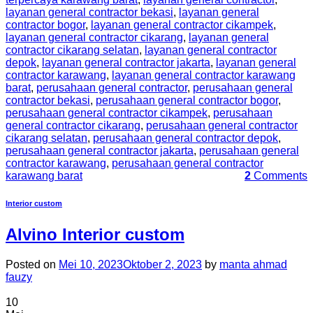
layanan general contractor bekasi
,
layanan general
contractor bogor
,
layanan general contractor cikampek
,
layanan general contractor cikarang
,
layanan general
contractor cikarang selatan
,
layanan general contractor
depok
,
layanan general contractor jakarta
,
layanan general
contractor karawang
,
layanan general contractor karawang
barat
,
perusahaan general contractor
,
perusahaan general
contractor bekasi
,
perusahaan general contractor bogor
,
perusahaan general contractor cikampek
,
perusahaan
general contractor cikarang
,
perusahaan general contractor
cikarang selatan
,
perusahaan general contractor depok
,
perusahaan general contractor jakarta
,
perusahaan general
contractor karawang
,
perusahaan general contractor
karawang barat
2
Comments
Interior custom
Alvino Interior custom
Posted on
Mei 10, 2023
Oktober 2, 2023
by
manta ahmad
fauzy
10