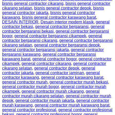
bisnis general contractor cikarang
,
bisnis general contractor
cikarang selatan
,
bisnis general contractor depok
,
bisnis
general contractor jakarta
,
bisnis general contractor
karawang
,
bisnis general contractor karawang barat
,
DESAIN INTERIOR
,
Desain interior modern klasik
,
general
contractor bekasi
,
general contractor bergaransi
,
general
contractor bergaransi bekasi
,
general contractor bergaransi
bogor
,
general contractor bergaransi cikampek
,
general
contractor bergaransi cikarang
,
general contractor bergaransi
cikarang selatan
,
general contractor bergaransi depok
,
general contractor bergaransi jakarta
,
general contractor
bergaransi karawang
,
general contractor bergaransi
karawang barat
,
general contractor bogor
,
general contractor
cikampek
,
general contractor cikarang
,
general contractor
cikarang selatan
,
general contractor depok
,
general
contractor jakarta
,
general contractor jaminan
,
general
contractor karawang
,
general contractor karawang barat
,
general contractor murah
,
general contractor murah bekasi
,
general contractor murah bogor
,
general contractor murah
cikampek
,
general contractor murah cikarang
,
general
contractor murah cikarang selatan
,
general contractor murah
depok
,
general contractor murah jakarta
,
general contractor
murah karawang
,
general contractor murah karawang barat
,
general contractor profesional
,
general contractor profesional
bekasi
,
general contractor profesional bogor
,
general