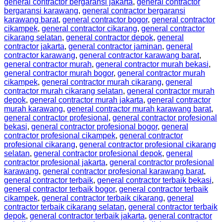
general contractor bergaransi jakarta
,
general contractor
bergaransi karawang
,
general contractor bergaransi
karawang barat
,
general contractor bogor
,
general contractor
cikampek
,
general contractor cikarang
,
general contractor
cikarang selatan
,
general contractor depok
,
general
contractor jakarta
,
general contractor jaminan
,
general
contractor karawang
,
general contractor karawang barat
,
general contractor murah
,
general contractor murah bekasi
,
general contractor murah bogor
,
general contractor murah
cikampek
,
general contractor murah cikarang
,
general
contractor murah cikarang selatan
,
general contractor murah
depok
,
general contractor murah jakarta
,
general contractor
murah karawang
,
general contractor murah karawang barat
,
general contractor profesional
,
general contractor profesional
bekasi
,
general contractor profesional bogor
,
general
contractor profesional cikampek
,
general contractor
profesional cikarang
,
general contractor profesional cikarang
selatan
,
general contractor profesional depok
,
general
contractor profesional jakarta
,
general contractor profesional
karawang
,
general contractor profesional karawang barat
,
general contractor terbaik
,
general contractor terbaik bekasi
,
general contractor terbaik bogor
,
general contractor terbaik
cikampek
,
general contractor terbaik cikarang
,
general
contractor terbaik cikarang selatan
,
general contractor terbaik
depok
,
general contractor terbaik jakarta
,
general contractor