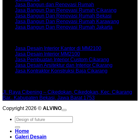
Jasa Bangun dan Renovasi Rumah
Jasa Bangun Dan Renovasi Rumah Cikarang
Jasa Bangun Dan Renovasi Rumah Bekasi
Jasa Bangun Dan Renovasi Rumah Karawang
Jasa Bangun Dan Renovasi Rumah Jakarta
Artikel terbaru
Jasa Desain Interior Kantor di MM2100
Jasa Desain Interior MM2100
Jasa Pembuatan Interior Custom Cikarang
Jasa Desain Arsitektur dan Interior Cikarang
Jasa Kontraktor Konstruksi Baja Cikarang
WORKSHOPE
Jl. Raya Cibening – Cikedokan, Cikedokan, Kec. Cikarang
Bar., Kabupaten Bekasi, Jawa Barat 1753
Copyright 2026 ©
ALVINO
Pencarian
untuk:
Home
Galeri Desain