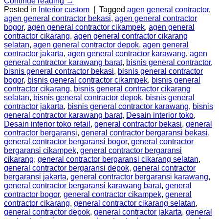
Continue reading
→
Posted in
Interior custom
|
Tagged
agen general contractor
,
agen general contractor bekasi
,
agen general contractor
bogor
,
agen general contractor cikampek
,
agen general
contractor cikarang
,
agen general contractor cikarang
selatan
,
agen general contractor depok
,
agen general
contractor jakarta
,
agen general contractor karawang
,
agen
general contractor karawang barat
,
bisnis general contractor
,
bisnis general contractor bekasi
,
bisnis general contractor
bogor
,
bisnis general contractor cikampek
,
bisnis general
contractor cikarang
,
bisnis general contractor cikarang
selatan
,
bisnis general contractor depok
,
bisnis general
contractor jakarta
,
bisnis general contractor karawang
,
bisnis
general contractor karawang barat
,
Desain interior toko
,
Desain interior toko retail
,
general contractor bekasi
,
general
contractor bergaransi
,
general contractor bergaransi bekasi
,
general contractor bergaransi bogor
,
general contractor
bergaransi cikampek
,
general contractor bergaransi
cikarang
,
general contractor bergaransi cikarang selatan
,
general contractor bergaransi depok
,
general contractor
bergaransi jakarta
,
general contractor bergaransi karawang
,
general contractor bergaransi karawang barat
,
general
contractor bogor
,
general contractor cikampek
,
general
contractor cikarang
,
general contractor cikarang selatan
,
general contractor depok
,
general contractor jakarta
,
general