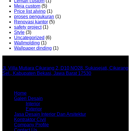
Lemari custom
(1)
Meja custom
(5)
Price list alvino
(1)
proses pengukuran
(1)
Renovasi kantor
(5)
safety project
(1)
Style
(3)
Uncategorized
(6)
Wallmolding
(1)
Wallpaper dinding
(1)
Office
Jl. Villa Mutiara Cikarang 2, D10 NO28, Sukasejati, Cikarang
Sel., Kabupaten Bekasi, Jawa Barat 17530
Menu
Home
Galeri Desain
Interior
Exterior
Jasa Desain Interior Dan Arsitektur
Kontraktor Civil
Company Profile
Contact Us