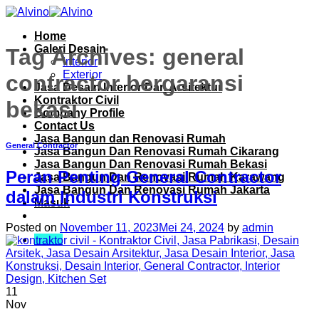
Skip
to
Home
content
Galeri Desain
Tag Archives:
general
Interior
Exterior
contractor bergaransi
Jasa Desain Interior Dan Arsitektur
Kontraktor Civil
bekasi
Company Profile
Contact Us
Jasa Bangun dan Renovasi Rumah
General Contractor
Jasa Bangun Dan Renovasi Rumah Cikarang
Jasa Bangun Dan Renovasi Rumah Bekasi
Peran Penting General Contractor
Jasa Bangun Dan Renovasi Rumah Karawang
Jasa Bangun Dan Renovasi Rumah Jakarta
dalam Industri Konstruksi
Masuk
Posted on
November 11, 2023
Mei 24, 2024
by
admin
Menu
11
Nov