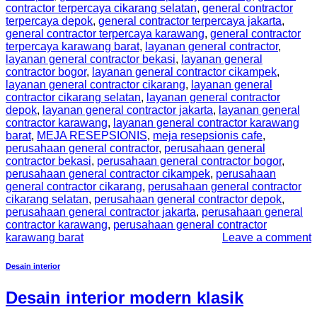
contractor terpercaya cikarang selatan
,
general contractor
terpercaya depok
,
general contractor terpercaya jakarta
,
general contractor terpercaya karawang
,
general contractor
terpercaya karawang barat
,
layanan general contractor
,
layanan general contractor bekasi
,
layanan general
contractor bogor
,
layanan general contractor cikampek
,
layanan general contractor cikarang
,
layanan general
contractor cikarang selatan
,
layanan general contractor
depok
,
layanan general contractor jakarta
,
layanan general
contractor karawang
,
layanan general contractor karawang
barat
,
MEJA RESEPSIONIS
,
meja resepsionis cafe
,
perusahaan general contractor
,
perusahaan general
contractor bekasi
,
perusahaan general contractor bogor
,
perusahaan general contractor cikampek
,
perusahaan
general contractor cikarang
,
perusahaan general contractor
cikarang selatan
,
perusahaan general contractor depok
,
perusahaan general contractor jakarta
,
perusahaan general
contractor karawang
,
perusahaan general contractor
karawang barat
Leave a comment
Desain interior
Desain interior modern klasik