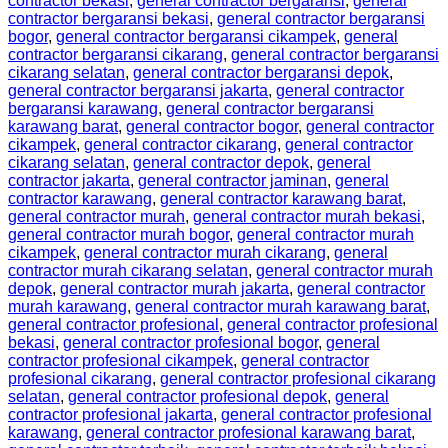
contractor bekasi
,
general contractor bergaransi
,
general
contractor bergaransi bekasi
,
general contractor bergaransi
bogor
,
general contractor bergaransi cikampek
,
general
contractor bergaransi cikarang
,
general contractor bergaransi
cikarang selatan
,
general contractor bergaransi depok
,
general contractor bergaransi jakarta
,
general contractor
bergaransi karawang
,
general contractor bergaransi
karawang barat
,
general contractor bogor
,
general contractor
cikampek
,
general contractor cikarang
,
general contractor
cikarang selatan
,
general contractor depok
,
general
contractor jakarta
,
general contractor jaminan
,
general
contractor karawang
,
general contractor karawang barat
,
general contractor murah
,
general contractor murah bekasi
,
general contractor murah bogor
,
general contractor murah
cikampek
,
general contractor murah cikarang
,
general
contractor murah cikarang selatan
,
general contractor murah
depok
,
general contractor murah jakarta
,
general contractor
murah karawang
,
general contractor murah karawang barat
,
general contractor profesional
,
general contractor profesional
bekasi
,
general contractor profesional bogor
,
general
contractor profesional cikampek
,
general contractor
profesional cikarang
,
general contractor profesional cikarang
selatan
,
general contractor profesional depok
,
general
contractor profesional jakarta
,
general contractor profesional
karawang
,
general contractor profesional karawang barat
,