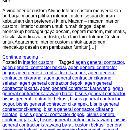
Mei
Alvino Interior custom Alvino Interior custom menyediakan
berbagai macam pilihan interior custom sesuai dengan
kebutuhan dan preferensi klien. Macam – macam interior
custom : Interior custom untuk rumah tinggal dapat
mencakup berbagai gaya desain, seperti modern, minimalis,
klasik, skandinavia, industri, dan lain-lain. Interior Custom
untuk Apartemen: Interior custom untuk apartemen
mencakup desain dan pembuatan furnitur […]
Continue reading
→
Posted in
Interior custom
|
Tagged
agen general contractor
,
agen general contractor bekasi
,
agen general contractor
bogor
,
agen general contractor cikampek
,
agen general
contractor cikarang
,
agen general contractor cikarang
selatan
,
agen general contractor depok
,
agen general
contractor jakarta
,
agen general contractor karawang
,
agen
general contractor karawang barat
,
bisnis general contractor
,
bisnis general contractor bekasi
,
bisnis general contractor
bogor
,
bisnis general contractor cikampek
,
bisnis general
contractor cikarang
,
bisnis general contractor cikarang
selatan
,
bisnis general contractor depok
,
bisnis general
contractor jakarta
,
bisnis general contractor karawang
,
bisnis
general contractor karawang barat
,
custom bekasi
,
general