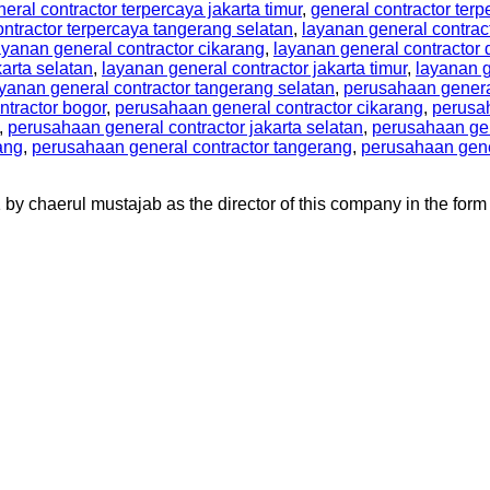
eral contractor terpercaya jakarta timur
,
general contractor terp
ontractor terpercaya tangerang selatan
,
layanan general contrac
ayanan general contractor cikarang
,
layanan general contractor
karta selatan
,
layanan general contractor jakarta timur
,
layanan g
yanan general contractor tangerang selatan
,
perusahaan genera
ntractor bogor
,
perusahaan general contractor cikarang
,
perusah
,
perusahaan general contractor jakarta selatan
,
perusahaan gene
ang
,
perusahaan general contractor tangerang
,
perusahaan gene
aerul mustajab as the director of this company in the form