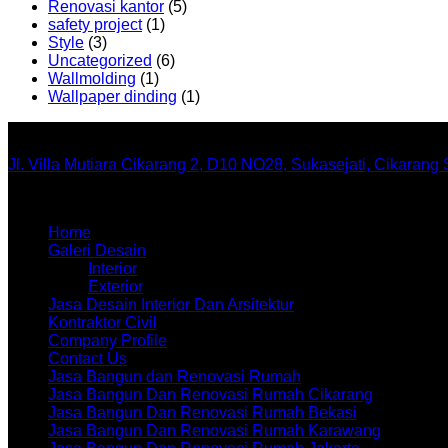
Renovasi kantor
(5)
safety project
(1)
Style
(3)
Uncategorized
(6)
Wallmolding
(1)
Wallpaper dinding
(1)
Office
Jl. Villa Mutiara Cikarang 2, D10 NO28, Sukasejati, Cikarang
Menu
Home
Galeri Desain
Interior
Exterior
Jasa Desain Interior Dan Arsitektur
Kontraktor Civil
Company Profile
Contact Us
Jasa Bangun dan Renovasi Rumah
Jasa Bangun Dan Renovasi Rumah Cikarang
Jasa Bangun Dan Renovasi Rumah Bekasi
Jasa Bangun Dan Renovasi Rumah Karawang