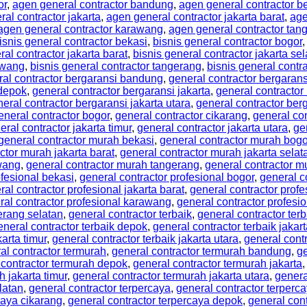
or
,
agen general contractor bandung
,
agen general contractor b
al contractor jakarta
,
agen general contractor jakarta barat
,
age
agen general contractor karawang
,
agen general contractor tan
isnis general contractor bekasi
,
bisnis general contractor bogor
ral contractor jakarta barat
,
bisnis general contractor jakarta se
awang
,
bisnis general contractor tangerang
,
bisnis general contr
ral contractor bergaransi bandung
,
general contractor bergarans
 depok
,
general contractor bergaransi jakarta
,
general contractor 
eral contractor bergaransi jakarta utara
,
general contractor be
eneral contractor bogor
,
general contractor cikarang
,
general co
eral contractor jakarta timur
,
general contractor jakarta utara
,
ge
general contractor murah bekasi
,
general contractor murah bogo
ctor murah jakarta barat
,
general contractor murah jakarta selat
wang
,
general contractor murah tangerang
,
general contractor m
ofesional bekasi
,
general contractor profesional bogor
,
general c
ral contractor profesional jakarta barat
,
general contractor profe
ral contractor profesional karawang
,
general contractor profesi
erang selatan
,
general contractor terbaik
,
general contractor ter
eneral contractor terbaik depok
,
general contractor terbaik jakar
karta timur
,
general contractor terbaik jakarta utara
,
general cont
al contractor termurah
,
general contractor termurah bandung
,
ge
 contractor termurah depok
,
general contractor termurah jakarta
h jakarta timur
,
general contractor termurah jakarta utara
,
genera
latan
,
general contractor terpercaya
,
general contractor terper
caya cikarang
,
general contractor terpercaya depok
,
general cont