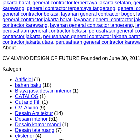
jakarta barat
,
general contractor terpercaya jakarta selatan
,
gen
karawang
,
general contractor terpercaya tangerang
,
general c
general contractor bekasi
,
layanan general contractor bogor
,
l
general contractor jakarta barat
,
layanan general contractor ja
contractor karawang
,
layanan general contractor tangerang
,
la
perusahaan general contractor bekasi
,
perusahaan general co
contractor jakarta
,
perusahaan general contractor jakarta barat
contractor jakarta utara
,
perusahaan general contractor karaw
About
CV ALVINO DESIGN OF FUTURE Founded on June 30, 2011 by ch
Kategori
Artificial
(1)
bahan baku
(18)
Biaya jasa desain interior
(1)
CATALOG
(1)
Cut and Fill
(1)
CV. Alvino
(9)
Desain Arsitektur
(14)
Desain interior
(51)
Desain kamar mandi
(1)
Desain tata ruang
(7)
eksterior
(4)