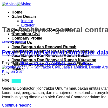
Skip
to
Home
content
Galeri Desain
Interior
Exterior
Tag Archives:
general contra
Jasa Desain Interior Dan Arsitektur
Kontraktor Civil
Company Profile
General Contractor
Contact Us
Jasa Bangun dan Renovasi Rumah
Jasa Bangun Dan Renovasi Rumah Cikarang
Peran Penting General Contractor dal
Jasa Bangun Dan Renovasi Rumah Bekasi
Jasa Bangun Dan Renovasi Rumah Karawang
Posted on
November 11, 2023
Mei 24, 2024
by
admin
Jasa Bangun Dan Renovasi Rumah Jakarta
Masuk
11
Nov
Menu
General Contractor (Kontraktor Umum) merupakan entitas uta
koordinasi, pengawasan, dan manajemen keseluruhan proyek, m
kontribusi yang dimainkan oleh General Contractor dalam indu
Continue reading
→