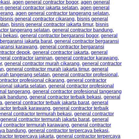
ekasi
,
agen general contractor bogor
,
agen general
n general contractor jakarta selatan
,
agen general
gerang
,
agen general contractor tangerang selatan
,
,
bisnis general contractor cikarang
,
bisnis general
latan
,
bisnis general contractor jakarta timur
,
bisnis
actor tangerang selatan
,
general contractor bandung
,
i bekasi
,
general contractor bergaransi bogor
,
general
bergaransi jakarta barat
,
general contractor bergaransi
rgaransi karawang
,
general contractor bergaransi
ntractor depok
,
general contractor jakarta
,
general
neral contractor jaminan
,
general contractor karawang
,
r
,
general contractor murah cikarang
,
general contractor
an
,
general contractor murah jakarta timur
,
general
urah tangerang selatan
,
general contractor profesional
,
ontractor profesional cikarang
,
general contractor
sional jakarta selatan
,
general contractor profesional
onal tangerang
,
general contractor profesional tangerang
baik bandung
,
general contractor terbaik bekasi
,
general
ta
,
general contractor terbaik jakarta barat
,
general
ractor terbaik karawang
,
general contractor terbaik
neral contractor termurah bekasi
,
general contractor
,
general contractor termurah jakarta barat
,
general
l contractor termurah karawang
,
general contractor
caya bandung
,
general contractor terpercaya bekasi
,
ractor terpercaya jakarta
,
general contractor terpercaya