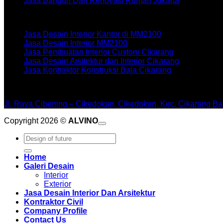
Jasa Bangun Dan Renovasi Rumah Jakarta
Artikel terbaru
Jasa Desain Interior Kantor di MM2100
Jasa Desain Interior MM2100
Jasa Pembuatan Interior Custom Cikarang
Jasa Desain Arsitektur dan Interior Cikarang
Jasa Kontraktor Konstruksi Baja Cikarang
WORKSHOPE
Jl. Raya Cibening – Cikedokan, Cikedokan, Kec. Cikarang Ba
Copyright 2026 ©
ALVINO
Pencarian
untuk:
Home
Galeri Desain
Interior
Exterior
Jasa Desain Interior Dan Arsitektur
Kontraktor Civil
Company Profile
Contact Us