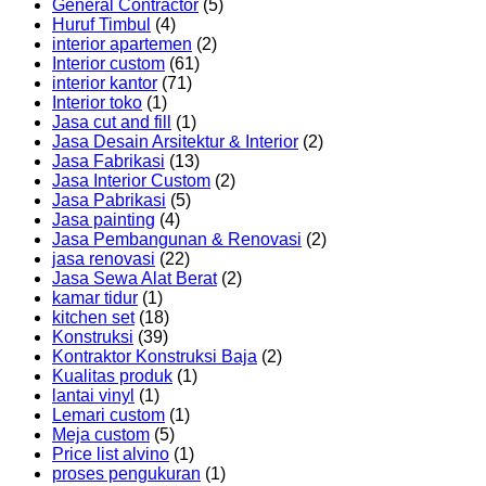
General Contractor
(5)
Huruf Timbul
(4)
interior apartemen
(2)
Interior custom
(61)
interior kantor
(71)
Interior toko
(1)
Jasa cut and fill
(1)
Jasa Desain Arsitektur & Interior
(2)
Jasa Fabrikasi
(13)
Jasa Interior Custom
(2)
Jasa Pabrikasi
(5)
Jasa painting
(4)
Jasa Pembangunan & Renovasi
(2)
jasa renovasi
(22)
Jasa Sewa Alat Berat
(2)
kamar tidur
(1)
kitchen set
(18)
Konstruksi
(39)
Kontraktor Konstruksi Baja
(2)
Kualitas produk
(1)
lantai vinyl
(1)
Lemari custom
(1)
Meja custom
(5)
Price list alvino
(1)
proses pengukuran
(1)