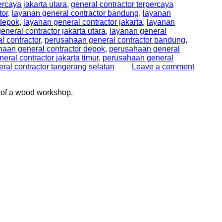
ercaya jakarta utara
,
general contractor terpercaya
tor
,
layanan general contractor bandung
,
layanan
 depok
,
layanan general contractor jakarta
,
layanan
eneral contractor jakarta utara
,
layanan general
l contractor
,
perusahaan general contractor bandung
,
aan general contractor depok
,
perusahaan general
ral contractor jakarta timur
,
perusahaan general
ral contractor tangerang selatan
Leave a comment
 of a wood workshop.