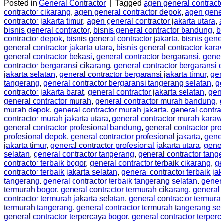
Posted in
General Contractor
|
Tagged
agen general contract
contractor cikarang
,
agen general contractor depok
,
agen gener
contractor jakarta timur
,
agen general contractor jakarta utara
,
bisnis general contractor
,
bisnis general contractor bandung
,
b
contractor depok
,
bisnis general contractor jakarta
,
bisnis gene
general contractor jakarta utara
,
bisnis general contractor kar
general contractor bekasi
,
general contractor bergaransi
,
gene
contractor bergaransi cikarang
,
general contractor bergaransi
jakarta selatan
,
general contractor bergaransi jakarta timur
,
gen
tangerang
,
general contractor bergaransi tangerang selatan
,
g
contractor jakarta barat
,
general contractor jakarta selatan
,
gen
general contractor murah
,
general contractor murah bandung
,
murah depok
,
general contractor murah jakarta
,
general contra
contractor murah jakarta utara
,
general contractor murah kara
general contractor profesional bandung
,
general contractor pr
profesional depok
,
general contractor profesional jakarta
,
gene
jakarta timur
,
general contractor profesional jakarta utara
,
gene
selatan
,
general contractor tangerang
,
general contractor tang
contractor terbaik bogor
,
general contractor terbaik cikarang
,
g
contractor terbaik jakarta selatan
,
general contractor terbaik ja
tangerang
,
general contractor terbaik tangerang selatan
,
gener
termurah bogor
,
general contractor termurah cikarang
,
general
contractor termurah jakarta selatan
,
general contractor termura
termurah tangerang
,
general contractor termurah tangerang se
general contractor terpercaya bogor
,
general contractor terper