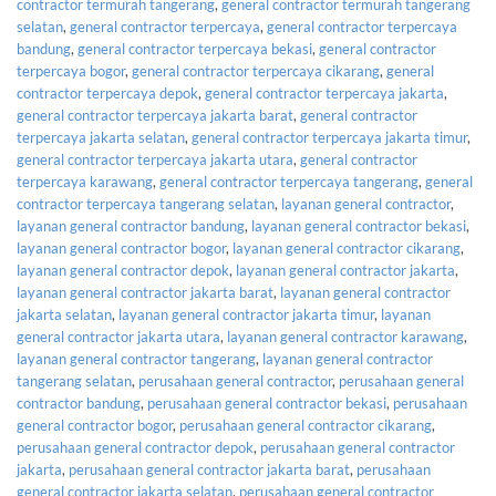
contractor termurah tangerang
,
general contractor termurah tangerang
selatan
,
general contractor terpercaya
,
general contractor terpercaya
bandung
,
general contractor terpercaya bekasi
,
general contractor
terpercaya bogor
,
general contractor terpercaya cikarang
,
general
contractor terpercaya depok
,
general contractor terpercaya jakarta
,
general contractor terpercaya jakarta barat
,
general contractor
terpercaya jakarta selatan
,
general contractor terpercaya jakarta timur
,
general contractor terpercaya jakarta utara
,
general contractor
terpercaya karawang
,
general contractor terpercaya tangerang
,
general
contractor terpercaya tangerang selatan
,
layanan general contractor
,
layanan general contractor bandung
,
layanan general contractor bekasi
,
layanan general contractor bogor
,
layanan general contractor cikarang
,
layanan general contractor depok
,
layanan general contractor jakarta
,
layanan general contractor jakarta barat
,
layanan general contractor
jakarta selatan
,
layanan general contractor jakarta timur
,
layanan
general contractor jakarta utara
,
layanan general contractor karawang
,
layanan general contractor tangerang
,
layanan general contractor
tangerang selatan
,
perusahaan general contractor
,
perusahaan general
contractor bandung
,
perusahaan general contractor bekasi
,
perusahaan
general contractor bogor
,
perusahaan general contractor cikarang
,
perusahaan general contractor depok
,
perusahaan general contractor
jakarta
,
perusahaan general contractor jakarta barat
,
perusahaan
general contractor jakarta selatan
,
perusahaan general contractor