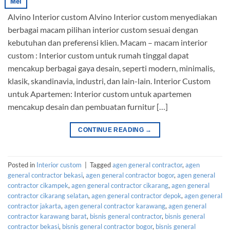
Mei
Alvino Interior custom Alvino Interior custom menyediakan
berbagai macam pilihan interior custom sesuai dengan
kebutuhan dan preferensi klien. Macam – macam interior
custom : Interior custom untuk rumah tinggal dapat
mencakup berbagai gaya desain, seperti modern, minimalis,
klasik, skandinavia, industri, dan lain-lain. Interior Custom
untuk Apartemen: Interior custom untuk apartemen
mencakup desain dan pembuatan furnitur […]
CONTINUE READING
→
Posted in
Interior custom
|
Tagged
agen general contractor
,
agen
general contractor bekasi
,
agen general contractor bogor
,
agen general
contractor cikampek
,
agen general contractor cikarang
,
agen general
contractor cikarang selatan
,
agen general contractor depok
,
agen general
contractor jakarta
,
agen general contractor karawang
,
agen general
contractor karawang barat
,
bisnis general contractor
,
bisnis general
contractor bekasi
,
bisnis general contractor bogor
,
bisnis general