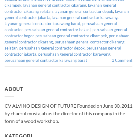
cikampek
,
layanan general contractor cikarang
,
layanan general
contractor cikarang selatan
,
layanan general contractor depok
,
layanan
general contractor jakarta
,
layanan general contractor karawang
,
layanan general contractor karawang barat
,
perusahaan general
contractor
,
perusahaan general contractor bekasi
,
perusahaan general
contractor bogor
,
perusahaan general contractor cikampek
,
perusahaan
general contractor cikarang
,
perusahaan general contractor cikarang
selatan
,
perusahaan general contractor depok
,
perusahaan general
contractor jakarta
,
perusahaan general contractor karawang
,
perusahaan general contractor karawang barat
Comment
1
ABOUT
CV ALVINO DESIGN OF FUTURE Founded on June 30, 2011
by chaerul mustajab as the director of this company in the
form of a wood workshop.
KATEGORI