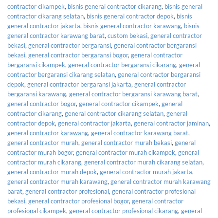
contractor cikampek
,
bisnis general contractor cikarang
,
bisnis general
contractor cikarang selatan
,
bisnis general contractor depok
,
bisnis
general contractor jakarta
,
bisnis general contractor karawang
,
bisnis
general contractor karawang barat
,
custom bekasi
,
general contractor
bekasi
,
general contractor bergaransi
,
general contractor bergaransi
bekasi
,
general contractor bergaransi bogor
,
general contractor
bergaransi cikampek
,
general contractor bergaransi cikarang
,
general
contractor bergaransi cikarang selatan
,
general contractor bergaransi
depok
,
general contractor bergaransi jakarta
,
general contractor
bergaransi karawang
,
general contractor bergaransi karawang barat
,
general contractor bogor
,
general contractor cikampek
,
general
contractor cikarang
,
general contractor cikarang selatan
,
general
contractor depok
,
general contractor jakarta
,
general contractor jaminan
,
general contractor karawang
,
general contractor karawang barat
,
general contractor murah
,
general contractor murah bekasi
,
general
contractor murah bogor
,
general contractor murah cikampek
,
general
contractor murah cikarang
,
general contractor murah cikarang selatan
,
general contractor murah depok
,
general contractor murah jakarta
,
general contractor murah karawang
,
general contractor murah karawang
barat
,
general contractor profesional
,
general contractor profesional
bekasi
,
general contractor profesional bogor
,
general contractor
profesional cikampek
,
general contractor profesional cikarang
,
general