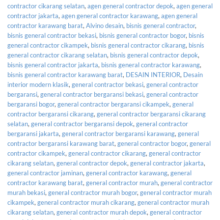
contractor cikarang selatan
,
agen general contractor depok
,
agen general
contractor jakarta
,
agen general contractor karawang
,
agen general
contractor karawang barat
,
Alvino desain
,
bisnis general contractor
,
bisnis general contractor bekasi
,
bisnis general contractor bogor
,
bisnis
general contractor cikampek
,
bisnis general contractor cikarang
,
bisnis
general contractor cikarang selatan
,
bisnis general contractor depok
,
bisnis general contractor jakarta
,
bisnis general contractor karawang
,
bisnis general contractor karawang barat
,
DESAIN INTERIOR
,
Desain
interior modern klasik
,
general contractor bekasi
,
general contractor
bergaransi
,
general contractor bergaransi bekasi
,
general contractor
bergaransi bogor
,
general contractor bergaransi cikampek
,
general
contractor bergaransi cikarang
,
general contractor bergaransi cikarang
selatan
,
general contractor bergaransi depok
,
general contractor
bergaransi jakarta
,
general contractor bergaransi karawang
,
general
contractor bergaransi karawang barat
,
general contractor bogor
,
general
contractor cikampek
,
general contractor cikarang
,
general contractor
cikarang selatan
,
general contractor depok
,
general contractor jakarta
,
general contractor jaminan
,
general contractor karawang
,
general
contractor karawang barat
,
general contractor murah
,
general contractor
murah bekasi
,
general contractor murah bogor
,
general contractor murah
cikampek
,
general contractor murah cikarang
,
general contractor murah
cikarang selatan
,
general contractor murah depok
,
general contractor