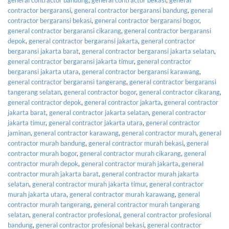
contractor bergaransi
,
general contractor bergaransi bandung
,
general
contractor bergaransi bekasi
,
general contractor bergaransi bogor
,
general contractor bergaransi cikarang
,
general contractor bergaransi
depok
,
general contractor bergaransi jakarta
,
general contractor
bergaransi jakarta barat
,
general contractor bergaransi jakarta selatan
,
general contractor bergaransi jakarta timur
,
general contractor
bergaransi jakarta utara
,
general contractor bergaransi karawang
,
general contractor bergaransi tangerang
,
general contractor bergaransi
tangerang selatan
,
general contractor bogor
,
general contractor cikarang
,
general contractor depok
,
general contractor jakarta
,
general contractor
jakarta barat
,
general contractor jakarta selatan
,
general contractor
jakarta timur
,
general contractor jakarta utara
,
general contractor
jaminan
,
general contractor karawang
,
general contractor murah
,
general
contractor murah bandung
,
general contractor murah bekasi
,
general
contractor murah bogor
,
general contractor murah cikarang
,
general
contractor murah depok
,
general contractor murah jakarta
,
general
contractor murah jakarta barat
,
general contractor murah jakarta
selatan
,
general contractor murah jakarta timur
,
general contractor
murah jakarta utara
,
general contractor murah karawang
,
general
contractor murah tangerang
,
general contractor murah tangerang
selatan
,
general contractor profesional
,
general contractor profesional
bandung
,
general contractor profesional bekasi
,
general contractor