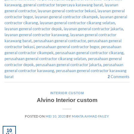
karawang
,
general contractor terpercaya karawang barat
,
layanan
general contractor
,
layanan general contractor bekasi
,
layanan general
contractor bogor
,
layanan general contractor cikampek
,
layanan general
contractor cikarang
,
layanan general contractor cikarang selatan
,
layanan general contractor depok
,
layanan general contractor jakarta
,
layanan general contractor karawang
,
layanan general contractor
karawang barat
,
perusahaan general contractor
,
perusahaan general
contractor bekasi
,
perusahaan general contractor bogor
,
perusahaan
general contractor cikampek
,
perusahaan general contractor cikarang
,
perusahaan general contractor cikarang selatan
,
perusahaan general
contractor depok
,
perusahaan general contractor jakarta
,
perusahaan
general contractor karawang
,
perusahaan general contractor karawang
barat
Comments
2
INTERIOR CUSTOM
Alvino Interior custom
POSTED ON
MEI 10, 2023
BY
MANTA AHMAD FAUZY
10