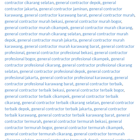
contractor cikarang selatan
,
general contractor depok
,
general
contractor jakarta
,
general contractor jaminan
,
general contractor
karawang
,
general contractor karawang barat
,
general contractor murah
,
general contractor murah bekasi
,
general contractor murah bogor
,
general contractor murah cikampek
,
general contractor murah cikarang
,
general contractor murah cikarang selatan
,
general contractor murah
depok
,
general contractor murah jakarta
,
general contractor murah
karawang
,
general contractor murah karawang barat
,
general contractor
profesional
,
general contractor profesional bekasi
,
general contractor
profesional bogor
,
general contractor profesional cikampek
,
general
contractor profesional cikarang
,
general contractor profesional cikarang
selatan
,
general contractor profesional depok
,
general contractor
profesional jakarta
,
general contractor profesional karawang
,
general
contractor profesional karawang barat
,
general contractor terbaik
,
general contractor terbaik bekasi
,
general contractor terbaik bogor
,
general contractor terbaik cikampek
,
general contractor terbaik
cikarang
,
general contractor terbaik cikarang selatan
,
general contractor
terbaik depok
,
general contractor terbaik jakarta
,
general contractor
terbaik karawang
,
general contractor terbaik karawang barat
,
general
contractor termurah
,
general contractor termurah bekasi
,
general
contractor termurah bogor
,
general contractor termurah cikampek
,
general contractor termurah cikarang
,
general contractor termurah
cikarang selatan
,
general contractor termurah depok
,
general contractor