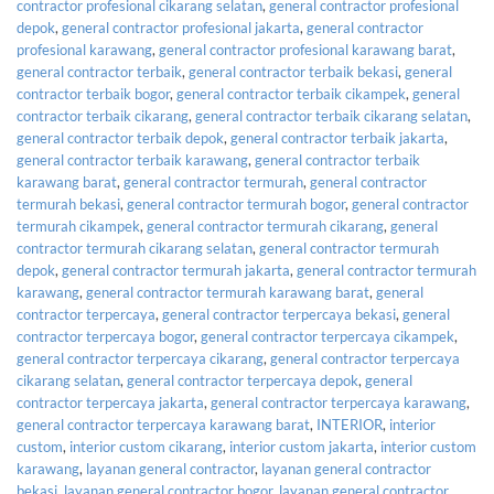
contractor profesional cikarang selatan
,
general contractor profesional
depok
,
general contractor profesional jakarta
,
general contractor
profesional karawang
,
general contractor profesional karawang barat
,
general contractor terbaik
,
general contractor terbaik bekasi
,
general
contractor terbaik bogor
,
general contractor terbaik cikampek
,
general
contractor terbaik cikarang
,
general contractor terbaik cikarang selatan
,
general contractor terbaik depok
,
general contractor terbaik jakarta
,
general contractor terbaik karawang
,
general contractor terbaik
karawang barat
,
general contractor termurah
,
general contractor
termurah bekasi
,
general contractor termurah bogor
,
general contractor
termurah cikampek
,
general contractor termurah cikarang
,
general
contractor termurah cikarang selatan
,
general contractor termurah
depok
,
general contractor termurah jakarta
,
general contractor termurah
karawang
,
general contractor termurah karawang barat
,
general
contractor terpercaya
,
general contractor terpercaya bekasi
,
general
contractor terpercaya bogor
,
general contractor terpercaya cikampek
,
general contractor terpercaya cikarang
,
general contractor terpercaya
cikarang selatan
,
general contractor terpercaya depok
,
general
contractor terpercaya jakarta
,
general contractor terpercaya karawang
,
general contractor terpercaya karawang barat
,
INTERIOR
,
interior
custom
,
interior custom cikarang
,
interior custom jakarta
,
interior custom
karawang
,
layanan general contractor
,
layanan general contractor
bekasi
,
layanan general contractor bogor
,
layanan general contractor