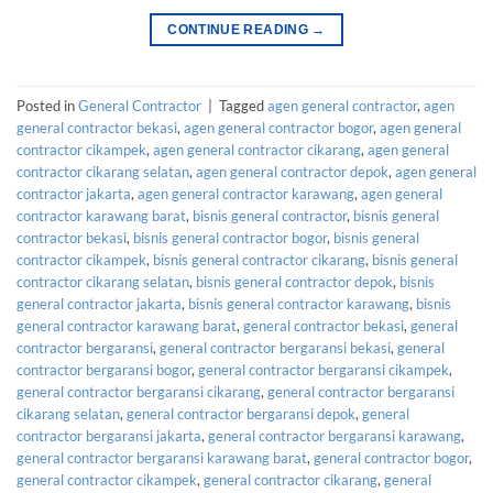
CONTINUE READING
→
Posted in
General Contractor
|
Tagged
agen general contractor
,
agen
general contractor bekasi
,
agen general contractor bogor
,
agen general
contractor cikampek
,
agen general contractor cikarang
,
agen general
contractor cikarang selatan
,
agen general contractor depok
,
agen general
contractor jakarta
,
agen general contractor karawang
,
agen general
contractor karawang barat
,
bisnis general contractor
,
bisnis general
contractor bekasi
,
bisnis general contractor bogor
,
bisnis general
contractor cikampek
,
bisnis general contractor cikarang
,
bisnis general
contractor cikarang selatan
,
bisnis general contractor depok
,
bisnis
general contractor jakarta
,
bisnis general contractor karawang
,
bisnis
general contractor karawang barat
,
general contractor bekasi
,
general
contractor bergaransi
,
general contractor bergaransi bekasi
,
general
contractor bergaransi bogor
,
general contractor bergaransi cikampek
,
general contractor bergaransi cikarang
,
general contractor bergaransi
cikarang selatan
,
general contractor bergaransi depok
,
general
contractor bergaransi jakarta
,
general contractor bergaransi karawang
,
general contractor bergaransi karawang barat
,
general contractor bogor
,
general contractor cikampek
,
general contractor cikarang
,
general