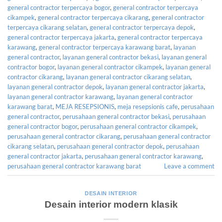
general contractor terpercaya bogor
,
general contractor terpercaya
cikampek
,
general contractor terpercaya cikarang
,
general contractor
terpercaya cikarang selatan
,
general contractor terpercaya depok
,
general contractor terpercaya jakarta
,
general contractor terpercaya
karawang
,
general contractor terpercaya karawang barat
,
layanan
general contractor
,
layanan general contractor bekasi
,
layanan general
contractor bogor
,
layanan general contractor cikampek
,
layanan general
contractor cikarang
,
layanan general contractor cikarang selatan
,
layanan general contractor depok
,
layanan general contractor jakarta
,
layanan general contractor karawang
,
layanan general contractor
karawang barat
,
MEJA RESEPSIONIS
,
meja resepsionis cafe
,
perusahaan
general contractor
,
perusahaan general contractor bekasi
,
perusahaan
general contractor bogor
,
perusahaan general contractor cikampek
,
perusahaan general contractor cikarang
,
perusahaan general contractor
cikarang selatan
,
perusahaan general contractor depok
,
perusahaan
general contractor jakarta
,
perusahaan general contractor karawang
,
perusahaan general contractor karawang barat
Leave a comment
DESAIN INTERIOR
Desain interior modern klasik