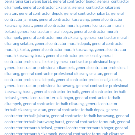
bergaransi karawang barat
,
general contractor bogor
,
general contractor
cikampek
,
general contractor cikarang
,
general contractor cikarang
selatan
,
general contractor depok
,
general contractor jakarta
,
general
contractor jaminan
,
general contractor karawang
,
general contractor
karawang barat
,
general contractor murah
,
general contractor murah
bekasi
,
general contractor murah bogor
,
general contractor murah
cikampek
,
general contractor murah cikarang
,
general contractor murah
cikarang selatan
,
general contractor murah depok
,
general contractor
murah jakarta
,
general contractor murah karawang
,
general contractor
murah karawang barat
,
general contractor profesional
,
general
contractor profesional bekasi
,
general contractor profesional bogor
,
general contractor profesional cikampek
,
general contractor profesional
cikarang
,
general contractor profesional cikarang selatan
,
general
contractor profesional depok
,
general contractor profesional jakarta
,
general contractor profesional karawang
,
general contractor profesional
karawang barat
,
general contractor terbaik
,
general contractor terbaik
bekasi
,
general contractor terbaik bogor
,
general contractor terbaik
cikampek
,
general contractor terbaik cikarang
,
general contractor
terbaik cikarang selatan
,
general contractor terbaik depok
,
general
contractor terbaik jakarta
,
general contractor terbaik karawang
,
general
contractor terbaik karawang barat
,
general contractor termurah
,
general
contractor termurah bekasi
,
general contractor termurah bogor
,
general
contractor termurah cikampek
,
general contractor termurah cikarang
,