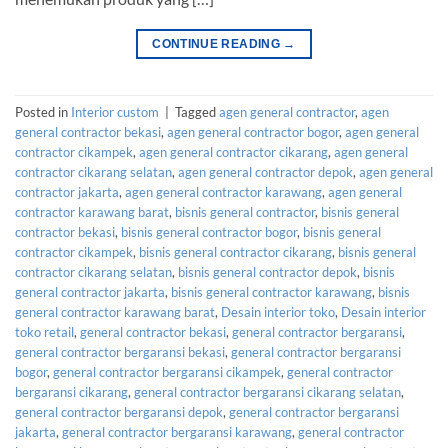
CONTINUE READING
→
Posted in
Interior custom
|
Tagged
agen general contractor
,
agen
general contractor bekasi
,
agen general contractor bogor
,
agen general
contractor cikampek
,
agen general contractor cikarang
,
agen general
contractor cikarang selatan
,
agen general contractor depok
,
agen general
contractor jakarta
,
agen general contractor karawang
,
agen general
contractor karawang barat
,
bisnis general contractor
,
bisnis general
contractor bekasi
,
bisnis general contractor bogor
,
bisnis general
contractor cikampek
,
bisnis general contractor cikarang
,
bisnis general
contractor cikarang selatan
,
bisnis general contractor depok
,
bisnis
general contractor jakarta
,
bisnis general contractor karawang
,
bisnis
general contractor karawang barat
,
Desain interior toko
,
Desain interior
toko retail
,
general contractor bekasi
,
general contractor bergaransi
,
general contractor bergaransi bekasi
,
general contractor bergaransi
bogor
,
general contractor bergaransi cikampek
,
general contractor
bergaransi cikarang
,
general contractor bergaransi cikarang selatan
,
general contractor bergaransi depok
,
general contractor bergaransi
jakarta
,
general contractor bergaransi karawang
,
general contractor