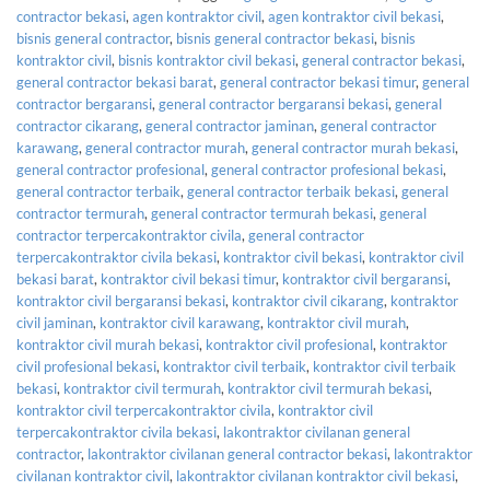
contractor bekasi
,
agen kontraktor civil
,
agen kontraktor civil bekasi
,
bisnis general contractor
,
bisnis general contractor bekasi
,
bisnis
kontraktor civil
,
bisnis kontraktor civil bekasi
,
general contractor bekasi
,
general contractor bekasi barat
,
general contractor bekasi timur
,
general
contractor bergaransi
,
general contractor bergaransi bekasi
,
general
contractor cikarang
,
general contractor jaminan
,
general contractor
karawang
,
general contractor murah
,
general contractor murah bekasi
,
general contractor profesional
,
general contractor profesional bekasi
,
general contractor terbaik
,
general contractor terbaik bekasi
,
general
contractor termurah
,
general contractor termurah bekasi
,
general
contractor terpercakontraktor civila
,
general contractor
terpercakontraktor civila bekasi
,
kontraktor civil bekasi
,
kontraktor civil
bekasi barat
,
kontraktor civil bekasi timur
,
kontraktor civil bergaransi
,
kontraktor civil bergaransi bekasi
,
kontraktor civil cikarang
,
kontraktor
civil jaminan
,
kontraktor civil karawang
,
kontraktor civil murah
,
kontraktor civil murah bekasi
,
kontraktor civil profesional
,
kontraktor
civil profesional bekasi
,
kontraktor civil terbaik
,
kontraktor civil terbaik
bekasi
,
kontraktor civil termurah
,
kontraktor civil termurah bekasi
,
kontraktor civil terpercakontraktor civila
,
kontraktor civil
terpercakontraktor civila bekasi
,
lakontraktor civilanan general
contractor
,
lakontraktor civilanan general contractor bekasi
,
lakontraktor
civilanan kontraktor civil
,
lakontraktor civilanan kontraktor civil bekasi
,