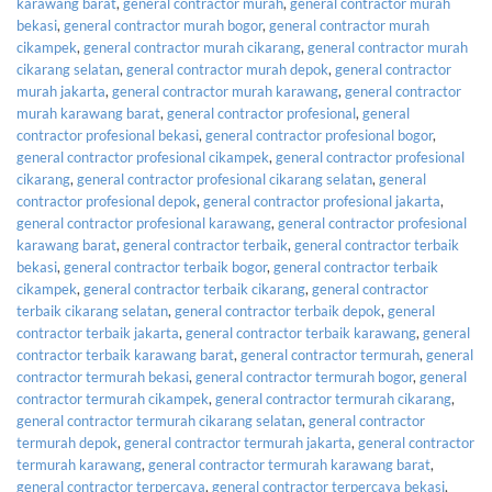
karawang barat
,
general contractor murah
,
general contractor murah
bekasi
,
general contractor murah bogor
,
general contractor murah
cikampek
,
general contractor murah cikarang
,
general contractor murah
cikarang selatan
,
general contractor murah depok
,
general contractor
murah jakarta
,
general contractor murah karawang
,
general contractor
murah karawang barat
,
general contractor profesional
,
general
contractor profesional bekasi
,
general contractor profesional bogor
,
general contractor profesional cikampek
,
general contractor profesional
cikarang
,
general contractor profesional cikarang selatan
,
general
contractor profesional depok
,
general contractor profesional jakarta
,
general contractor profesional karawang
,
general contractor profesional
karawang barat
,
general contractor terbaik
,
general contractor terbaik
bekasi
,
general contractor terbaik bogor
,
general contractor terbaik
cikampek
,
general contractor terbaik cikarang
,
general contractor
terbaik cikarang selatan
,
general contractor terbaik depok
,
general
contractor terbaik jakarta
,
general contractor terbaik karawang
,
general
contractor terbaik karawang barat
,
general contractor termurah
,
general
contractor termurah bekasi
,
general contractor termurah bogor
,
general
contractor termurah cikampek
,
general contractor termurah cikarang
,
general contractor termurah cikarang selatan
,
general contractor
termurah depok
,
general contractor termurah jakarta
,
general contractor
termurah karawang
,
general contractor termurah karawang barat
,
general contractor terpercaya
,
general contractor terpercaya bekasi
,