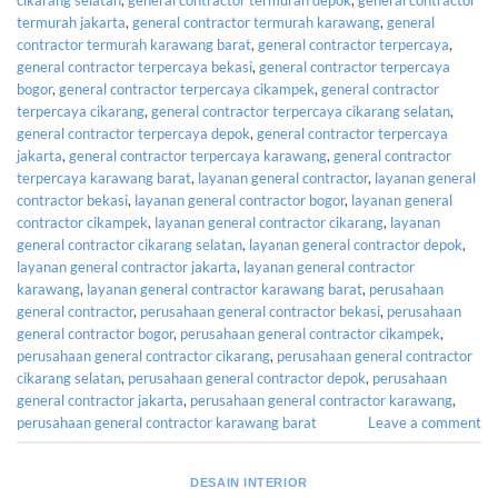
termurah jakarta
,
general contractor termurah karawang
,
general
contractor termurah karawang barat
,
general contractor terpercaya
,
general contractor terpercaya bekasi
,
general contractor terpercaya
bogor
,
general contractor terpercaya cikampek
,
general contractor
terpercaya cikarang
,
general contractor terpercaya cikarang selatan
,
general contractor terpercaya depok
,
general contractor terpercaya
jakarta
,
general contractor terpercaya karawang
,
general contractor
terpercaya karawang barat
,
layanan general contractor
,
layanan general
contractor bekasi
,
layanan general contractor bogor
,
layanan general
contractor cikampek
,
layanan general contractor cikarang
,
layanan
general contractor cikarang selatan
,
layanan general contractor depok
,
layanan general contractor jakarta
,
layanan general contractor
karawang
,
layanan general contractor karawang barat
,
perusahaan
general contractor
,
perusahaan general contractor bekasi
,
perusahaan
general contractor bogor
,
perusahaan general contractor cikampek
,
perusahaan general contractor cikarang
,
perusahaan general contractor
cikarang selatan
,
perusahaan general contractor depok
,
perusahaan
general contractor jakarta
,
perusahaan general contractor karawang
,
perusahaan general contractor karawang barat
Leave a comment
DESAIN INTERIOR