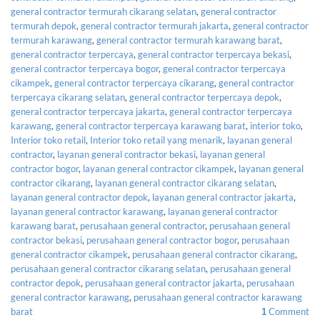
general contractor termurah cikarang selatan
,
general contractor
termurah depok
,
general contractor termurah jakarta
,
general contractor
termurah karawang
,
general contractor termurah karawang barat
,
general contractor terpercaya
,
general contractor terpercaya bekasi
,
general contractor terpercaya bogor
,
general contractor terpercaya
cikampek
,
general contractor terpercaya cikarang
,
general contractor
terpercaya cikarang selatan
,
general contractor terpercaya depok
,
general contractor terpercaya jakarta
,
general contractor terpercaya
karawang
,
general contractor terpercaya karawang barat
,
interior toko
,
Interior toko retail
,
Interior toko retail yang menarik
,
layanan general
contractor
,
layanan general contractor bekasi
,
layanan general
contractor bogor
,
layanan general contractor cikampek
,
layanan general
contractor cikarang
,
layanan general contractor cikarang selatan
,
layanan general contractor depok
,
layanan general contractor jakarta
,
layanan general contractor karawang
,
layanan general contractor
karawang barat
,
perusahaan general contractor
,
perusahaan general
contractor bekasi
,
perusahaan general contractor bogor
,
perusahaan
general contractor cikampek
,
perusahaan general contractor cikarang
,
perusahaan general contractor cikarang selatan
,
perusahaan general
contractor depok
,
perusahaan general contractor jakarta
,
perusahaan
general contractor karawang
,
perusahaan general contractor karawang
barat
Comment
1