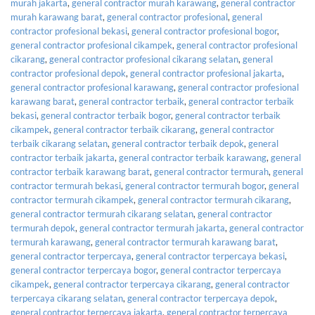
murah jakarta
,
general contractor murah karawang
,
general contractor
murah karawang barat
,
general contractor profesional
,
general
contractor profesional bekasi
,
general contractor profesional bogor
,
general contractor profesional cikampek
,
general contractor profesional
cikarang
,
general contractor profesional cikarang selatan
,
general
contractor profesional depok
,
general contractor profesional jakarta
,
general contractor profesional karawang
,
general contractor profesional
karawang barat
,
general contractor terbaik
,
general contractor terbaik
bekasi
,
general contractor terbaik bogor
,
general contractor terbaik
cikampek
,
general contractor terbaik cikarang
,
general contractor
terbaik cikarang selatan
,
general contractor terbaik depok
,
general
contractor terbaik jakarta
,
general contractor terbaik karawang
,
general
contractor terbaik karawang barat
,
general contractor termurah
,
general
contractor termurah bekasi
,
general contractor termurah bogor
,
general
contractor termurah cikampek
,
general contractor termurah cikarang
,
general contractor termurah cikarang selatan
,
general contractor
termurah depok
,
general contractor termurah jakarta
,
general contractor
termurah karawang
,
general contractor termurah karawang barat
,
general contractor terpercaya
,
general contractor terpercaya bekasi
,
general contractor terpercaya bogor
,
general contractor terpercaya
cikampek
,
general contractor terpercaya cikarang
,
general contractor
terpercaya cikarang selatan
,
general contractor terpercaya depok
,
general contractor terpercaya jakarta
,
general contractor terpercaya