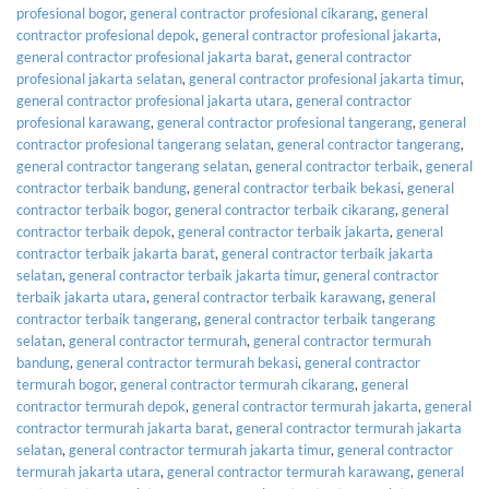
profesional bogor
,
general contractor profesional cikarang
,
general
contractor profesional depok
,
general contractor profesional jakarta
,
general contractor profesional jakarta barat
,
general contractor
profesional jakarta selatan
,
general contractor profesional jakarta timur
,
general contractor profesional jakarta utara
,
general contractor
profesional karawang
,
general contractor profesional tangerang
,
general
contractor profesional tangerang selatan
,
general contractor tangerang
,
general contractor tangerang selatan
,
general contractor terbaik
,
general
contractor terbaik bandung
,
general contractor terbaik bekasi
,
general
contractor terbaik bogor
,
general contractor terbaik cikarang
,
general
contractor terbaik depok
,
general contractor terbaik jakarta
,
general
contractor terbaik jakarta barat
,
general contractor terbaik jakarta
selatan
,
general contractor terbaik jakarta timur
,
general contractor
terbaik jakarta utara
,
general contractor terbaik karawang
,
general
contractor terbaik tangerang
,
general contractor terbaik tangerang
selatan
,
general contractor termurah
,
general contractor termurah
bandung
,
general contractor termurah bekasi
,
general contractor
termurah bogor
,
general contractor termurah cikarang
,
general
contractor termurah depok
,
general contractor termurah jakarta
,
general
contractor termurah jakarta barat
,
general contractor termurah jakarta
selatan
,
general contractor termurah jakarta timur
,
general contractor
termurah jakarta utara
,
general contractor termurah karawang
,
general