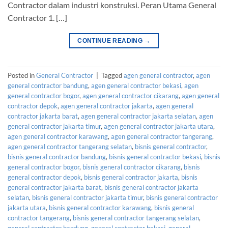
Contractor dalam industri konstruksi. Peran Utama General
Contractor 1. […]
CONTINUE READING
→
Posted in
General Contractor
|
Tagged
agen general contractor
,
agen
general contractor bandung
,
agen general contractor bekasi
,
agen
general contractor bogor
,
agen general contractor cikarang
,
agen general
contractor depok
,
agen general contractor jakarta
,
agen general
contractor jakarta barat
,
agen general contractor jakarta selatan
,
agen
general contractor jakarta timur
,
agen general contractor jakarta utara
,
agen general contractor karawang
,
agen general contractor tangerang
,
agen general contractor tangerang selatan
,
bisnis general contractor
,
bisnis general contractor bandung
,
bisnis general contractor bekasi
,
bisnis
general contractor bogor
,
bisnis general contractor cikarang
,
bisnis
general contractor depok
,
bisnis general contractor jakarta
,
bisnis
general contractor jakarta barat
,
bisnis general contractor jakarta
selatan
,
bisnis general contractor jakarta timur
,
bisnis general contractor
jakarta utara
,
bisnis general contractor karawang
,
bisnis general
contractor tangerang
,
bisnis general contractor tangerang selatan
,
general contractor bandung
,
general contractor bekasi
,
general