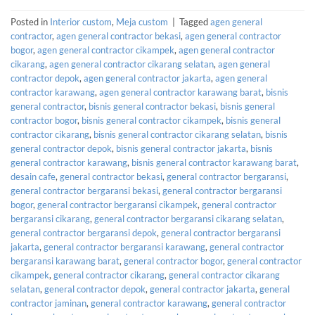
Posted in
Interior custom
,
Meja custom
|
Tagged
agen general
contractor
,
agen general contractor bekasi
,
agen general contractor
bogor
,
agen general contractor cikampek
,
agen general contractor
cikarang
,
agen general contractor cikarang selatan
,
agen general
contractor depok
,
agen general contractor jakarta
,
agen general
contractor karawang
,
agen general contractor karawang barat
,
bisnis
general contractor
,
bisnis general contractor bekasi
,
bisnis general
contractor bogor
,
bisnis general contractor cikampek
,
bisnis general
contractor cikarang
,
bisnis general contractor cikarang selatan
,
bisnis
general contractor depok
,
bisnis general contractor jakarta
,
bisnis
general contractor karawang
,
bisnis general contractor karawang barat
,
desain cafe
,
general contractor bekasi
,
general contractor bergaransi
,
general contractor bergaransi bekasi
,
general contractor bergaransi
bogor
,
general contractor bergaransi cikampek
,
general contractor
bergaransi cikarang
,
general contractor bergaransi cikarang selatan
,
general contractor bergaransi depok
,
general contractor bergaransi
jakarta
,
general contractor bergaransi karawang
,
general contractor
bergaransi karawang barat
,
general contractor bogor
,
general contractor
cikampek
,
general contractor cikarang
,
general contractor cikarang
selatan
,
general contractor depok
,
general contractor jakarta
,
general
contractor jaminan
,
general contractor karawang
,
general contractor