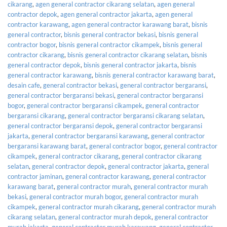
cikarang
,
agen general contractor cikarang selatan
,
agen general
contractor depok
,
agen general contractor jakarta
,
agen general
contractor karawang
,
agen general contractor karawang barat
,
bisnis
general contractor
,
bisnis general contractor bekasi
,
bisnis general
contractor bogor
,
bisnis general contractor cikampek
,
bisnis general
contractor cikarang
,
bisnis general contractor cikarang selatan
,
bisnis
general contractor depok
,
bisnis general contractor jakarta
,
bisnis
general contractor karawang
,
bisnis general contractor karawang barat
,
desain cafe
,
general contractor bekasi
,
general contractor bergaransi
,
general contractor bergaransi bekasi
,
general contractor bergaransi
bogor
,
general contractor bergaransi cikampek
,
general contractor
bergaransi cikarang
,
general contractor bergaransi cikarang selatan
,
general contractor bergaransi depok
,
general contractor bergaransi
jakarta
,
general contractor bergaransi karawang
,
general contractor
bergaransi karawang barat
,
general contractor bogor
,
general contractor
cikampek
,
general contractor cikarang
,
general contractor cikarang
selatan
,
general contractor depok
,
general contractor jakarta
,
general
contractor jaminan
,
general contractor karawang
,
general contractor
karawang barat
,
general contractor murah
,
general contractor murah
bekasi
,
general contractor murah bogor
,
general contractor murah
cikampek
,
general contractor murah cikarang
,
general contractor murah
cikarang selatan
,
general contractor murah depok
,
general contractor
murah jakarta
,
general contractor murah karawang
,
general contractor