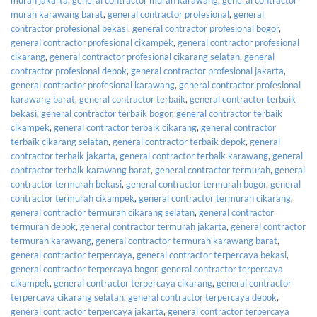
murah karawang barat
,
general contractor profesional
,
general
contractor profesional bekasi
,
general contractor profesional bogor
,
general contractor profesional cikampek
,
general contractor profesional
cikarang
,
general contractor profesional cikarang selatan
,
general
contractor profesional depok
,
general contractor profesional jakarta
,
general contractor profesional karawang
,
general contractor profesional
karawang barat
,
general contractor terbaik
,
general contractor terbaik
bekasi
,
general contractor terbaik bogor
,
general contractor terbaik
cikampek
,
general contractor terbaik cikarang
,
general contractor
terbaik cikarang selatan
,
general contractor terbaik depok
,
general
contractor terbaik jakarta
,
general contractor terbaik karawang
,
general
contractor terbaik karawang barat
,
general contractor termurah
,
general
contractor termurah bekasi
,
general contractor termurah bogor
,
general
contractor termurah cikampek
,
general contractor termurah cikarang
,
general contractor termurah cikarang selatan
,
general contractor
termurah depok
,
general contractor termurah jakarta
,
general contractor
termurah karawang
,
general contractor termurah karawang barat
,
general contractor terpercaya
,
general contractor terpercaya bekasi
,
general contractor terpercaya bogor
,
general contractor terpercaya
cikampek
,
general contractor terpercaya cikarang
,
general contractor
terpercaya cikarang selatan
,
general contractor terpercaya depok
,
general contractor terpercaya jakarta
,
general contractor terpercaya