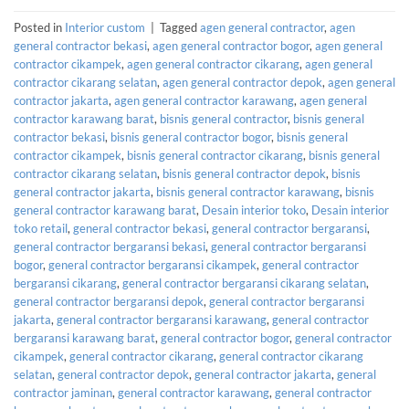
Posted in
Interior custom
|
Tagged
agen general contractor
,
agen
general contractor bekasi
,
agen general contractor bogor
,
agen general
contractor cikampek
,
agen general contractor cikarang
,
agen general
contractor cikarang selatan
,
agen general contractor depok
,
agen general
contractor jakarta
,
agen general contractor karawang
,
agen general
contractor karawang barat
,
bisnis general contractor
,
bisnis general
contractor bekasi
,
bisnis general contractor bogor
,
bisnis general
contractor cikampek
,
bisnis general contractor cikarang
,
bisnis general
contractor cikarang selatan
,
bisnis general contractor depok
,
bisnis
general contractor jakarta
,
bisnis general contractor karawang
,
bisnis
general contractor karawang barat
,
Desain interior toko
,
Desain interior
toko retail
,
general contractor bekasi
,
general contractor bergaransi
,
general contractor bergaransi bekasi
,
general contractor bergaransi
bogor
,
general contractor bergaransi cikampek
,
general contractor
bergaransi cikarang
,
general contractor bergaransi cikarang selatan
,
general contractor bergaransi depok
,
general contractor bergaransi
jakarta
,
general contractor bergaransi karawang
,
general contractor
bergaransi karawang barat
,
general contractor bogor
,
general contractor
cikampek
,
general contractor cikarang
,
general contractor cikarang
selatan
,
general contractor depok
,
general contractor jakarta
,
general
contractor jaminan
,
general contractor karawang
,
general contractor