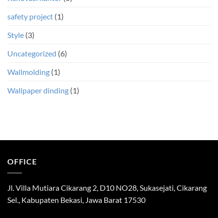
safety project
(1)
Style
(3)
Uncategorized
(6)
Wallmolding
(1)
Wallpaper dinding
(1)
OFFICE
Jl. Villa Mutiara Cikarang 2, D10 NO28, Sukasejati, Cikarang
Sel., Kabupaten Bekasi, Jawa Barat 17530