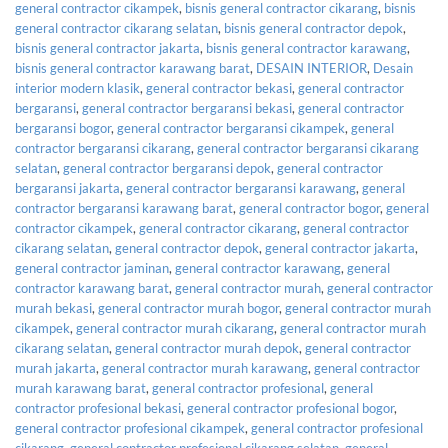
general contractor cikampek
,
bisnis general contractor cikarang
,
bisnis
general contractor cikarang selatan
,
bisnis general contractor depok
,
bisnis general contractor jakarta
,
bisnis general contractor karawang
,
bisnis general contractor karawang barat
,
DESAIN INTERIOR
,
Desain
interior modern klasik
,
general contractor bekasi
,
general contractor
bergaransi
,
general contractor bergaransi bekasi
,
general contractor
bergaransi bogor
,
general contractor bergaransi cikampek
,
general
contractor bergaransi cikarang
,
general contractor bergaransi cikarang
selatan
,
general contractor bergaransi depok
,
general contractor
bergaransi jakarta
,
general contractor bergaransi karawang
,
general
contractor bergaransi karawang barat
,
general contractor bogor
,
general
contractor cikampek
,
general contractor cikarang
,
general contractor
cikarang selatan
,
general contractor depok
,
general contractor jakarta
,
general contractor jaminan
,
general contractor karawang
,
general
contractor karawang barat
,
general contractor murah
,
general contractor
murah bekasi
,
general contractor murah bogor
,
general contractor murah
cikampek
,
general contractor murah cikarang
,
general contractor murah
cikarang selatan
,
general contractor murah depok
,
general contractor
murah jakarta
,
general contractor murah karawang
,
general contractor
murah karawang barat
,
general contractor profesional
,
general
contractor profesional bekasi
,
general contractor profesional bogor
,
general contractor profesional cikampek
,
general contractor profesional