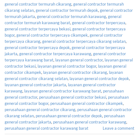
general contractor termurah cikarang
,
general contractor termurah
cikarang selatan
,
general contractor termurah depok
,
general contractor
termurah jakarta
,
general contractor termurah karawang
,
general
contractor termurah karawang barat
,
general contractor terpercaya
,
general contractor terpercaya bekasi
,
general contractor terpercaya
bogor
,
general contractor terpercaya cikampek
,
general contractor
terpercaya cikarang
,
general contractor terpercaya cikarang selatan
,
general contractor terpercaya depok
,
general contractor terpercaya
jakarta
,
general contractor terpercaya karawang
,
general contractor
terpercaya karawang barat
,
layanan general contractor
,
layanan general
contractor bekasi
,
layanan general contractor bogor
,
layanan general
contractor cikampek
,
layanan general contractor cikarang
,
layanan
general contractor cikarang selatan
,
layanan general contractor depok
,
layanan general contractor jakarta
,
layanan general contractor
karawang
,
layanan general contractor karawang barat
,
perusahaan
general contractor
,
perusahaan general contractor bekasi
,
perusahaan
general contractor bogor
,
perusahaan general contractor cikampek
,
perusahaan general contractor cikarang
,
perusahaan general contractor
cikarang selatan
,
perusahaan general contractor depok
,
perusahaan
general contractor jakarta
,
perusahaan general contractor karawang
,
perusahaan general contractor karawang barat
Leave a comment