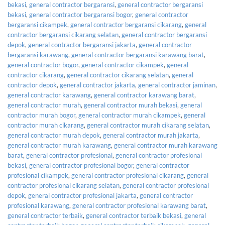
bekasi
,
general contractor bergaransi
,
general contractor bergaransi
bekasi
,
general contractor bergaransi bogor
,
general contractor
bergaransi cikampek
,
general contractor bergaransi cikarang
,
general
contractor bergaransi cikarang selatan
,
general contractor bergaransi
depok
,
general contractor bergaransi jakarta
,
general contractor
bergaransi karawang
,
general contractor bergaransi karawang barat
,
general contractor bogor
,
general contractor cikampek
,
general
contractor cikarang
,
general contractor cikarang selatan
,
general
contractor depok
,
general contractor jakarta
,
general contractor jaminan
,
general contractor karawang
,
general contractor karawang barat
,
general contractor murah
,
general contractor murah bekasi
,
general
contractor murah bogor
,
general contractor murah cikampek
,
general
contractor murah cikarang
,
general contractor murah cikarang selatan
,
general contractor murah depok
,
general contractor murah jakarta
,
general contractor murah karawang
,
general contractor murah karawang
barat
,
general contractor profesional
,
general contractor profesional
bekasi
,
general contractor profesional bogor
,
general contractor
profesional cikampek
,
general contractor profesional cikarang
,
general
contractor profesional cikarang selatan
,
general contractor profesional
depok
,
general contractor profesional jakarta
,
general contractor
profesional karawang
,
general contractor profesional karawang barat
,
general contractor terbaik
,
general contractor terbaik bekasi
,
general