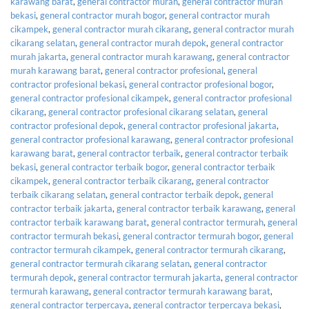
karawang barat
,
general contractor murah
,
general contractor murah
bekasi
,
general contractor murah bogor
,
general contractor murah
cikampek
,
general contractor murah cikarang
,
general contractor murah
cikarang selatan
,
general contractor murah depok
,
general contractor
murah jakarta
,
general contractor murah karawang
,
general contractor
murah karawang barat
,
general contractor profesional
,
general
contractor profesional bekasi
,
general contractor profesional bogor
,
general contractor profesional cikampek
,
general contractor profesional
cikarang
,
general contractor profesional cikarang selatan
,
general
contractor profesional depok
,
general contractor profesional jakarta
,
general contractor profesional karawang
,
general contractor profesional
karawang barat
,
general contractor terbaik
,
general contractor terbaik
bekasi
,
general contractor terbaik bogor
,
general contractor terbaik
cikampek
,
general contractor terbaik cikarang
,
general contractor
terbaik cikarang selatan
,
general contractor terbaik depok
,
general
contractor terbaik jakarta
,
general contractor terbaik karawang
,
general
contractor terbaik karawang barat
,
general contractor termurah
,
general
contractor termurah bekasi
,
general contractor termurah bogor
,
general
contractor termurah cikampek
,
general contractor termurah cikarang
,
general contractor termurah cikarang selatan
,
general contractor
termurah depok
,
general contractor termurah jakarta
,
general contractor
termurah karawang
,
general contractor termurah karawang barat
,
general contractor terpercaya
,
general contractor terpercaya bekasi
,