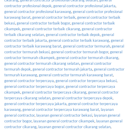
cikarang
,
general contractor profesional cikarang selatan
,
general
contractor profesional depok
,
general contractor profesional jakarta
,
general contractor profesional karawang
,
general contractor profesional
karawang barat
,
general contractor terbaik
,
general contractor terbaik
bekasi
,
general contractor terbaik bogor
,
general contractor terbaik
cikampek
,
general contractor terbaik cikarang
,
general contractor
terbaik cikarang selatan
,
general contractor terbaik depok
,
general
contractor terbaik jakarta
,
general contractor terbaik karawang
,
general
contractor terbaik karawang barat
,
general contractor termurah
,
general
contractor termurah bekasi
,
general contractor termurah bogor
,
general
contractor termurah cikampek
,
general contractor termurah cikarang
,
general contractor termurah cikarang selatan
,
general contractor
termurah depok
,
general contractor termurah jakarta
,
general contractor
termurah karawang
,
general contractor termurah karawang barat
,
general contractor terpercaya
,
general contractor terpercaya bekasi
,
general contractor terpercaya bogor
,
general contractor terpercaya
cikampek
,
general contractor terpercaya cikarang
,
general contractor
terpercaya cikarang selatan
,
general contractor terpercaya depok
,
general contractor terpercaya jakarta
,
general contractor terpercaya
karawang
,
general contractor terpercaya karawang barat
,
layanan
general contractor
,
layanan general contractor bekasi
,
layanan general
contractor bogor
,
layanan general contractor cikampek
,
layanan general
contractor cikarang
,
layanan general contractor cikarang selatan
,