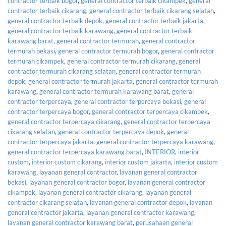
contractor terbaik bogor
,
general contractor terbaik cikampek
,
general
contractor terbaik cikarang
,
general contractor terbaik cikarang selatan
,
general contractor terbaik depok
,
general contractor terbaik jakarta
,
general contractor terbaik karawang
,
general contractor terbaik
karawang barat
,
general contractor termurah
,
general contractor
termurah bekasi
,
general contractor termurah bogor
,
general contractor
termurah cikampek
,
general contractor termurah cikarang
,
general
contractor termurah cikarang selatan
,
general contractor termurah
depok
,
general contractor termurah jakarta
,
general contractor termurah
karawang
,
general contractor termurah karawang barat
,
general
contractor terpercaya
,
general contractor terpercaya bekasi
,
general
contractor terpercaya bogor
,
general contractor terpercaya cikampek
,
general contractor terpercaya cikarang
,
general contractor terpercaya
cikarang selatan
,
general contractor terpercaya depok
,
general
contractor terpercaya jakarta
,
general contractor terpercaya karawang
,
general contractor terpercaya karawang barat
,
INTERIOR
,
interior
custom
,
interior custom cikarang
,
interior custom jakarta
,
interior custom
karawang
,
layanan general contractor
,
layanan general contractor
bekasi
,
layanan general contractor bogor
,
layanan general contractor
cikampek
,
layanan general contractor cikarang
,
layanan general
contractor cikarang selatan
,
layanan general contractor depok
,
layanan
general contractor jakarta
,
layanan general contractor karawang
,
layanan general contractor karawang barat
,
perusahaan general