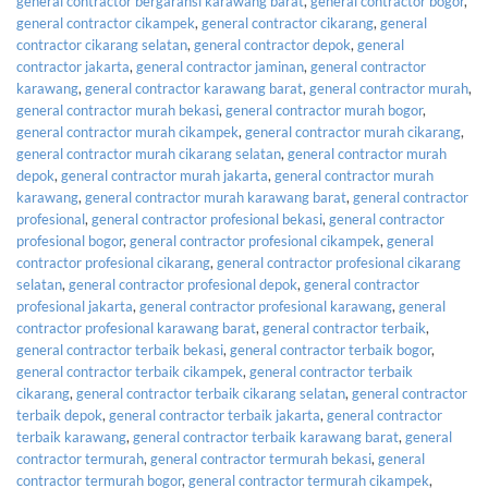
general contractor bergaransi karawang barat
,
general contractor bogor
,
general contractor cikampek
,
general contractor cikarang
,
general
contractor cikarang selatan
,
general contractor depok
,
general
contractor jakarta
,
general contractor jaminan
,
general contractor
karawang
,
general contractor karawang barat
,
general contractor murah
,
general contractor murah bekasi
,
general contractor murah bogor
,
general contractor murah cikampek
,
general contractor murah cikarang
,
general contractor murah cikarang selatan
,
general contractor murah
depok
,
general contractor murah jakarta
,
general contractor murah
karawang
,
general contractor murah karawang barat
,
general contractor
profesional
,
general contractor profesional bekasi
,
general contractor
profesional bogor
,
general contractor profesional cikampek
,
general
contractor profesional cikarang
,
general contractor profesional cikarang
selatan
,
general contractor profesional depok
,
general contractor
profesional jakarta
,
general contractor profesional karawang
,
general
contractor profesional karawang barat
,
general contractor terbaik
,
general contractor terbaik bekasi
,
general contractor terbaik bogor
,
general contractor terbaik cikampek
,
general contractor terbaik
cikarang
,
general contractor terbaik cikarang selatan
,
general contractor
terbaik depok
,
general contractor terbaik jakarta
,
general contractor
terbaik karawang
,
general contractor terbaik karawang barat
,
general
contractor termurah
,
general contractor termurah bekasi
,
general
contractor termurah bogor
,
general contractor termurah cikampek
,