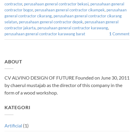
contractor
,
perusahaan general contractor bekasi
,
perusahaan general
contractor bogor
,
perusahaan general contractor cikampek
,
perusahaan
general contractor cikarang
,
perusahaan general contractor cikarang
selatan
,
perusahaan general contractor depok
,
perusahaan general
contractor jakarta
,
perusahaan general contractor karawang
,
perusahaan general contractor karawang barat
1
Comment
ABOUT
CV ALVINO DESIGN OF FUTURE Founded on June 30, 2011
by chaerul mustajab as the director of this company in the
form of a wood workshop.
KATEGORI
Artificial
(1)