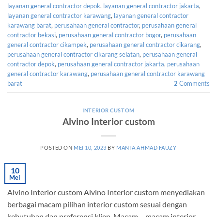
layanan general contractor depok
,
layanan general contractor jakarta
,
layanan general contractor karawang
,
layanan general contractor
karawang barat
,
perusahaan general contractor
,
perusahaan general
contractor bekasi
,
perusahaan general contractor bogor
,
perusahaan
general contractor cikampek
,
perusahaan general contractor cikarang
,
perusahaan general contractor cikarang selatan
,
perusahaan general
contractor depok
,
perusahaan general contractor jakarta
,
perusahaan
general contractor karawang
,
perusahaan general contractor karawang
barat
2
Comments
INTERIOR CUSTOM
Alvino Interior custom
POSTED ON
MEI 10, 2023
BY
MANTA AHMAD FAUZY
10
Mei
Alvino Interior custom Alvino Interior custom menyediakan
berbagai macam pilihan interior custom sesuai dengan
kebutuhan dan preferensi klien. Macam – macam interior