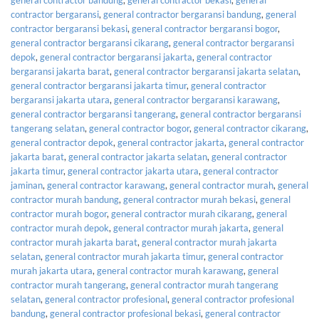
contractor bergaransi
,
general contractor bergaransi bandung
,
general
contractor bergaransi bekasi
,
general contractor bergaransi bogor
,
general contractor bergaransi cikarang
,
general contractor bergaransi
depok
,
general contractor bergaransi jakarta
,
general contractor
bergaransi jakarta barat
,
general contractor bergaransi jakarta selatan
,
general contractor bergaransi jakarta timur
,
general contractor
bergaransi jakarta utara
,
general contractor bergaransi karawang
,
general contractor bergaransi tangerang
,
general contractor bergaransi
tangerang selatan
,
general contractor bogor
,
general contractor cikarang
,
general contractor depok
,
general contractor jakarta
,
general contractor
jakarta barat
,
general contractor jakarta selatan
,
general contractor
jakarta timur
,
general contractor jakarta utara
,
general contractor
jaminan
,
general contractor karawang
,
general contractor murah
,
general
contractor murah bandung
,
general contractor murah bekasi
,
general
contractor murah bogor
,
general contractor murah cikarang
,
general
contractor murah depok
,
general contractor murah jakarta
,
general
contractor murah jakarta barat
,
general contractor murah jakarta
selatan
,
general contractor murah jakarta timur
,
general contractor
murah jakarta utara
,
general contractor murah karawang
,
general
contractor murah tangerang
,
general contractor murah tangerang
selatan
,
general contractor profesional
,
general contractor profesional
bandung
,
general contractor profesional bekasi
,
general contractor