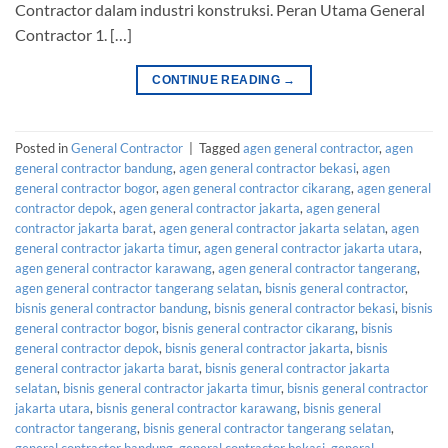
Contractor dalam industri konstruksi. Peran Utama General
Contractor 1. […]
CONTINUE READING
→
Posted in
General Contractor
|
Tagged
agen general contractor
,
agen
general contractor bandung
,
agen general contractor bekasi
,
agen
general contractor bogor
,
agen general contractor cikarang
,
agen general
contractor depok
,
agen general contractor jakarta
,
agen general
contractor jakarta barat
,
agen general contractor jakarta selatan
,
agen
general contractor jakarta timur
,
agen general contractor jakarta utara
,
agen general contractor karawang
,
agen general contractor tangerang
,
agen general contractor tangerang selatan
,
bisnis general contractor
,
bisnis general contractor bandung
,
bisnis general contractor bekasi
,
bisnis
general contractor bogor
,
bisnis general contractor cikarang
,
bisnis
general contractor depok
,
bisnis general contractor jakarta
,
bisnis
general contractor jakarta barat
,
bisnis general contractor jakarta
selatan
,
bisnis general contractor jakarta timur
,
bisnis general contractor
jakarta utara
,
bisnis general contractor karawang
,
bisnis general
contractor tangerang
,
bisnis general contractor tangerang selatan
,
general contractor bandung
,
general contractor bekasi
,
general