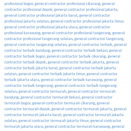
profesional bogor
,
general contractor profesional cikarang
,
general
contractor profesional depok
,
general contractor profesional jakarta
,
general contractor profesional jakarta barat
,
general contractor
profesional jakarta selatan
,
general contractor profesional jakarta timur
,
general contractor profesional jakarta utara
,
general contractor
profesional karawang
,
general contractor profesional tangerang
,
general
contractor profesional tangerang selatan
,
general contractor tangerang
,
general contractor tangerang selatan
,
general contractor terbaik
,
general
contractor terbaik bandung
,
general contractor terbaik bekasi
,
general
contractor terbaik bogor
,
general contractor terbaik cikarang
,
general
contractor terbaik depok
,
general contractor terbaik jakarta
,
general
contractor terbaik jakarta barat
,
general contractor terbaik jakarta
selatan
,
general contractor terbaik jakarta timur
,
general contractor
terbaik jakarta utara
,
general contractor terbaik karawang
,
general
contractor terbaik tangerang
,
general contractor terbaik tangerang
selatan
,
general contractor termurah
,
general contractor termurah
bandung
,
general contractor termurah bekasi
,
general contractor
termurah bogor
,
general contractor termurah cikarang
,
general
contractor termurah depok
,
general contractor termurah jakarta
,
general
contractor termurah jakarta barat
,
general contractor termurah jakarta
selatan
,
general contractor termurah jakarta timur
,
general contractor
termurah jakarta utara
,
general contractor termurah karawang
,
general