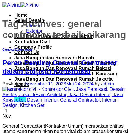
Skip
to
Home
content
Galeri Desain
Tag Archives:
general
Interior
Exterior
contractor terbaik cikarang
Jasa Desain Interior Dan Arsitektur
Kontraktor Civil
Company Profile
General Contractor
Contact Us
Jasa Bangun dan Renovasi Rumah
Peran Penting General Contractor
Jasa Bangun Dan Renovasi Rumah Cikarang
Jasa Bangun Dan Renovasi Rumah Bekasi
dalam Industri Konstruksi
Jasa Bangun Dan Renovasi Rumah Karawang
Jasa Bangun Dan Renovasi Rumah Jakarta
Posted on
November 11, 2023
Mei 24, 2024
by
admin
Masuk
Menu
11
Nov
General Contractor (Kontraktor Umum) merupakan entitas
utama yang memainkan peran vital dalam proses konstruksi