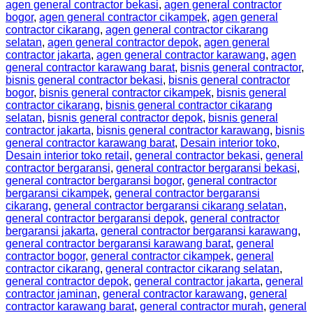
agen general contractor bekasi
,
agen general contractor
bogor
,
agen general contractor cikampek
,
agen general
contractor cikarang
,
agen general contractor cikarang
selatan
,
agen general contractor depok
,
agen general
contractor jakarta
,
agen general contractor karawang
,
agen
general contractor karawang barat
,
bisnis general contractor
,
bisnis general contractor bekasi
,
bisnis general contractor
bogor
,
bisnis general contractor cikampek
,
bisnis general
contractor cikarang
,
bisnis general contractor cikarang
selatan
,
bisnis general contractor depok
,
bisnis general
contractor jakarta
,
bisnis general contractor karawang
,
bisnis
general contractor karawang barat
,
Desain interior toko
,
Desain interior toko retail
,
general contractor bekasi
,
general
contractor bergaransi
,
general contractor bergaransi bekasi
,
general contractor bergaransi bogor
,
general contractor
bergaransi cikampek
,
general contractor bergaransi
cikarang
,
general contractor bergaransi cikarang selatan
,
general contractor bergaransi depok
,
general contractor
bergaransi jakarta
,
general contractor bergaransi karawang
,
general contractor bergaransi karawang barat
,
general
contractor bogor
,
general contractor cikampek
,
general
contractor cikarang
,
general contractor cikarang selatan
,
general contractor depok
,
general contractor jakarta
,
general
contractor jaminan
,
general contractor karawang
,
general
contractor karawang barat
,
general contractor murah
,
general