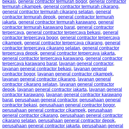
bekasi
,
general contractor termurah bogor
,
general contractor
termurah cikampek
,
general contractor termurah cikarang
,
general contractor termurah cikarang selatan
,
general
contractor termurah depok
,
general contractor termurah
jakarta
,
general contractor termurah karawang
,
general
contractor termurah karawang barat
,
general contractor
terpercaya
,
general contractor terpercaya bekasi
,
general
contractor terpercaya bogor
,
general contractor terpercaya
cikampek
,
general contractor terpercaya cikarang
,
general
contractor terpercaya cikarang selatan
,
general contractor
terpercaya depok
,
general contractor terpercaya jakarta
,
general contractor terpercaya karawang
,
general contractor
terpercaya karawang barat
,
layanan general contractor
,
layanan general contractor bekasi
,
layanan general
contractor bogor
,
layanan general contractor cikampek
,
layanan general contractor cikarang
,
layanan general
contractor cikarang selatan
,
layanan general contractor
depok
,
layanan general contractor jakarta
,
layanan general
contractor karawang
,
layanan general contractor karawang
barat
,
perusahaan general contractor
,
perusahaan general
contractor bekasi
,
perusahaan general contractor bogor
,
perusahaan general contractor cikampek
,
perusahaan
general contractor cikarang
,
perusahaan general contractor
cikarang selatan
,
perusahaan general contractor depok
,
perusahaan general contractor jakarta
,
perusahaan general