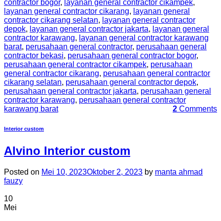
contractor bogor
,
layanan general contractor cikampek
,
layanan general contractor cikarang
,
layanan general
contractor cikarang selatan
,
layanan general contractor
depok
,
layanan general contractor jakarta
,
layanan general
contractor karawang
,
layanan general contractor karawang
barat
,
perusahaan general contractor
,
perusahaan general
contractor bekasi
,
perusahaan general contractor bogor
,
perusahaan general contractor cikampek
,
perusahaan
general contractor cikarang
,
perusahaan general contractor
cikarang selatan
,
perusahaan general contractor depok
,
perusahaan general contractor jakarta
,
perusahaan general
contractor karawang
,
perusahaan general contractor
karawang barat
2
Comments
Interior custom
Alvino Interior custom
Posted on
Mei 10, 2023
Oktober 2, 2023
by
manta ahmad
fauzy
10
Mei