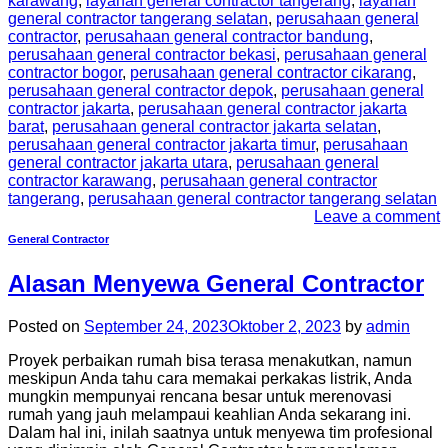
karawang
,
layanan general contractor tangerang
,
layanan
general contractor tangerang selatan
,
perusahaan general
contractor
,
perusahaan general contractor bandung
,
perusahaan general contractor bekasi
,
perusahaan general
contractor bogor
,
perusahaan general contractor cikarang
,
perusahaan general contractor depok
,
perusahaan general
contractor jakarta
,
perusahaan general contractor jakarta
barat
,
perusahaan general contractor jakarta selatan
,
perusahaan general contractor jakarta timur
,
perusahaan
general contractor jakarta utara
,
perusahaan general
contractor karawang
,
perusahaan general contractor
tangerang
,
perusahaan general contractor tangerang selatan
Leave a comment
General Contractor
Alasan Menyewa General Contractor
Posted on
September 24, 2023
Oktober 2, 2023
by
admin
Proyek perbaikan rumah bisa terasa menakutkan, namun
meskipun Anda tahu cara memakai perkakas listrik, Anda
mungkin mempunyai rencana besar untuk merenovasi
rumah yang jauh melampaui keahlian Anda sekarang ini.
Dalam hal ini, inilah saatnya untuk menyewa tim profesional