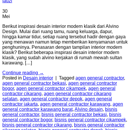
fauzi
30
Mei
Berikut inspirasi desain interior modern klasik dari Alvino
Design. Mulai dari ruang tamu, ruang keluarga, dapur,
hingga kamar tidur, setiap ruang tersebut hadir dengan gaya
yang menawan namun tetap memberikan kenyamanan untuk
penghuninya. Penasaran dengan tampilan interior modern
klasik? Berikut beberapa inspirasi desain interior modern
klasik, yang sudah alvino kerjakan di rumah mewah sultan
karawang. […]
Continue reading
→
Posted in
Desain interior
|
Tagged
agen general contractor
,
agen general contractor bekasi
,
agen general contractor
bogor
,
agen general contractor cikampek
,
agen general
contractor cikarang
,
agen general contractor cikarang
selatan
,
agen general contractor depok
,
agen general
contractor jakarta
,
agen general contractor karawang
,
agen
general contractor karawang barat
,
Alvino desain
,
bisnis
general contractor
,
bisnis general contractor bekasi
,
bisnis
general contractor bogor
,
bisnis general contractor cikampek
,
bisnis general contractor cikarang
,
bisnis general contractor