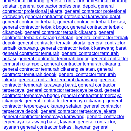
profesional cikarang
,
general contractor profesional cikarang
selatan
,
general contractor profesional depok
,
general
contractor profesional jakarta
,
general contractor profesional
karawang
,
general contractor profesional karawang barat
,
general contractor terbaik
,
general contractor terbaik bekasi
,
general contractor terbaik bogor
,
general contractor terbaik
cikampek
,
general contractor terbaik cikarang
,
general
contractor terbaik cikarang selatan
,
general contractor terbaik
depok
,
general contractor terbaik jakarta
,
general contractor
terbaik karawang
,
general contractor terbaik karawang barat
,
general contractor termurah
,
general contractor termurah
bekasi
,
general contractor termurah bogor
,
general contractor
termurah cikampek
,
general contractor termurah cikarang
,
general contractor termurah cikarang selatan
,
general
contractor termurah depok
,
general contractor termurah
jakarta
,
general contractor termurah karawang
,
general
contractor termurah karawang barat
,
general contractor
terpercaya
,
general contractor terpercaya bekasi
,
general
contractor terpercaya bogor
,
general contractor terpercaya
cikampek
,
general contractor terpercaya cikarang
,
general
contractor terpercaya cikarang selatan
,
general contractor
terpercaya depok
,
general contractor terpercaya jakarta
,
general contractor terpercaya karawang
,
general contractor
terpercaya karawang barat
,
layanan general contractor
,
layanan general contractor bekasi
,
layanan general