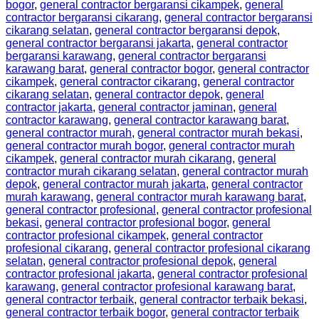
bogor
,
general contractor bergaransi cikampek
,
general
contractor bergaransi cikarang
,
general contractor bergaransi
cikarang selatan
,
general contractor bergaransi depok
,
general contractor bergaransi jakarta
,
general contractor
bergaransi karawang
,
general contractor bergaransi
karawang barat
,
general contractor bogor
,
general contractor
cikampek
,
general contractor cikarang
,
general contractor
cikarang selatan
,
general contractor depok
,
general
contractor jakarta
,
general contractor jaminan
,
general
contractor karawang
,
general contractor karawang barat
,
general contractor murah
,
general contractor murah bekasi
,
general contractor murah bogor
,
general contractor murah
cikampek
,
general contractor murah cikarang
,
general
contractor murah cikarang selatan
,
general contractor murah
depok
,
general contractor murah jakarta
,
general contractor
murah karawang
,
general contractor murah karawang barat
,
general contractor profesional
,
general contractor profesional
bekasi
,
general contractor profesional bogor
,
general
contractor profesional cikampek
,
general contractor
profesional cikarang
,
general contractor profesional cikarang
selatan
,
general contractor profesional depok
,
general
contractor profesional jakarta
,
general contractor profesional
karawang
,
general contractor profesional karawang barat
,
general contractor terbaik
,
general contractor terbaik bekasi
,
general contractor terbaik bogor
,
general contractor terbaik