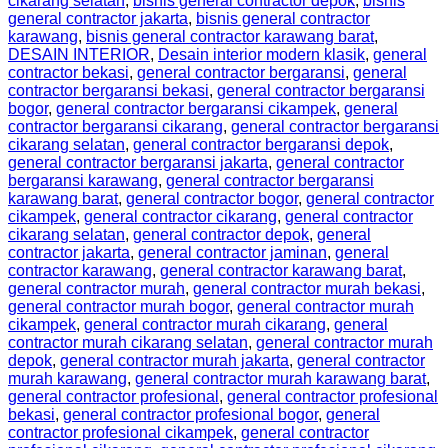
cikarang selatan
,
bisnis general contractor depok
,
bisnis
general contractor jakarta
,
bisnis general contractor
karawang
,
bisnis general contractor karawang barat
,
DESAIN INTERIOR
,
Desain interior modern klasik
,
general
contractor bekasi
,
general contractor bergaransi
,
general
contractor bergaransi bekasi
,
general contractor bergaransi
bogor
,
general contractor bergaransi cikampek
,
general
contractor bergaransi cikarang
,
general contractor bergaransi
cikarang selatan
,
general contractor bergaransi depok
,
general contractor bergaransi jakarta
,
general contractor
bergaransi karawang
,
general contractor bergaransi
karawang barat
,
general contractor bogor
,
general contractor
cikampek
,
general contractor cikarang
,
general contractor
cikarang selatan
,
general contractor depok
,
general
contractor jakarta
,
general contractor jaminan
,
general
contractor karawang
,
general contractor karawang barat
,
general contractor murah
,
general contractor murah bekasi
,
general contractor murah bogor
,
general contractor murah
cikampek
,
general contractor murah cikarang
,
general
contractor murah cikarang selatan
,
general contractor murah
depok
,
general contractor murah jakarta
,
general contractor
murah karawang
,
general contractor murah karawang barat
,
general contractor profesional
,
general contractor profesional
bekasi
,
general contractor profesional bogor
,
general
contractor profesional cikampek
,
general contractor