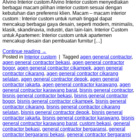
Alvino Interior custom Alvino Interior custom menyediakan
berbagai macam pilihan interior custom sesuai dengan
kebutuhan dan preferensi klien. Macam – macam interior
custom : Interior custom untuk rumah tinggal dapat
mencakup berbagai gaya desain, seperti modern, minimalis,
klasik, skandinavia, industri, dan lain-lain. Interior Custom
untuk Apartemen: Interior custom untuk apartemen
mencakup desain dan pembuatan furnitur […]
Continue reading
→
Posted in
Interior custom
|
Tagged
agen general contractor
,
agen general contractor bekasi
,
agen general contractor
bogor
,
agen general contractor cikampek
,
agen general
contractor cikarang
,
agen general contractor cikarang
selatan
,
agen general contractor depok
,
agen general
contractor jakarta
,
agen general contractor karawang
,
agen
general contractor karawang barat
,
bisnis general contractor
,
bisnis general contractor bekasi
,
bisnis general contractor
bogor
,
bisnis general contractor cikampek
,
bisnis general
contractor cikarang
,
bisnis general contractor cikarang
selatan
,
bisnis general contractor depok
,
bisnis general
contractor jakarta
,
bisnis general contractor karawang
,
bisnis
general contractor karawang barat
,
custom bekasi
,
general
contractor bekasi
,
general contractor bergaransi
,
general
contractor bergaransi bekasi
,
general contractor bergaransi