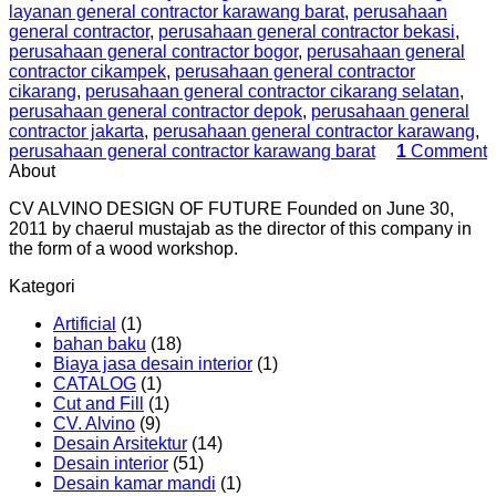
layanan general contractor karawang barat
,
perusahaan
general contractor
,
perusahaan general contractor bekasi
,
perusahaan general contractor bogor
,
perusahaan general
contractor cikampek
,
perusahaan general contractor
cikarang
,
perusahaan general contractor cikarang selatan
,
perusahaan general contractor depok
,
perusahaan general
contractor jakarta
,
perusahaan general contractor karawang
,
perusahaan general contractor karawang barat
1
Comment
About
CV ALVINO DESIGN OF FUTURE Founded on June 30,
2011 by chaerul mustajab as the director of this company in
the form of a wood workshop.
Kategori
Artificial
(1)
bahan baku
(18)
Biaya jasa desain interior
(1)
CATALOG
(1)
Cut and Fill
(1)
CV. Alvino
(9)
Desain Arsitektur
(14)
Desain interior
(51)
Desain kamar mandi
(1)