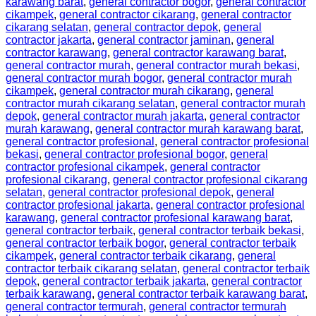
karawang barat
,
general contractor bogor
,
general contractor
cikampek
,
general contractor cikarang
,
general contractor
cikarang selatan
,
general contractor depok
,
general
contractor jakarta
,
general contractor jaminan
,
general
contractor karawang
,
general contractor karawang barat
,
general contractor murah
,
general contractor murah bekasi
,
general contractor murah bogor
,
general contractor murah
cikampek
,
general contractor murah cikarang
,
general
contractor murah cikarang selatan
,
general contractor murah
depok
,
general contractor murah jakarta
,
general contractor
murah karawang
,
general contractor murah karawang barat
,
general contractor profesional
,
general contractor profesional
bekasi
,
general contractor profesional bogor
,
general
contractor profesional cikampek
,
general contractor
profesional cikarang
,
general contractor profesional cikarang
selatan
,
general contractor profesional depok
,
general
contractor profesional jakarta
,
general contractor profesional
karawang
,
general contractor profesional karawang barat
,
general contractor terbaik
,
general contractor terbaik bekasi
,
general contractor terbaik bogor
,
general contractor terbaik
cikampek
,
general contractor terbaik cikarang
,
general
contractor terbaik cikarang selatan
,
general contractor terbaik
depok
,
general contractor terbaik jakarta
,
general contractor
terbaik karawang
,
general contractor terbaik karawang barat
,
general contractor termurah
,
general contractor termurah