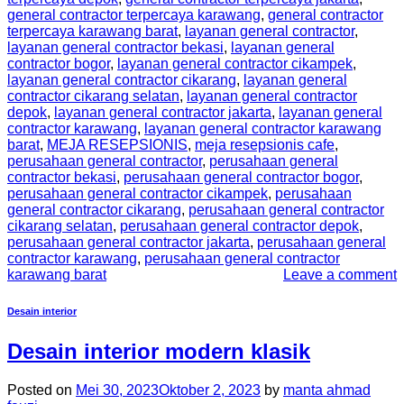
general contractor terpercaya karawang
,
general contractor
terpercaya karawang barat
,
layanan general contractor
,
layanan general contractor bekasi
,
layanan general
contractor bogor
,
layanan general contractor cikampek
,
layanan general contractor cikarang
,
layanan general
contractor cikarang selatan
,
layanan general contractor
depok
,
layanan general contractor jakarta
,
layanan general
contractor karawang
,
layanan general contractor karawang
barat
,
MEJA RESEPSIONIS
,
meja resepsionis cafe
,
perusahaan general contractor
,
perusahaan general
contractor bekasi
,
perusahaan general contractor bogor
,
perusahaan general contractor cikampek
,
perusahaan
general contractor cikarang
,
perusahaan general contractor
cikarang selatan
,
perusahaan general contractor depok
,
perusahaan general contractor jakarta
,
perusahaan general
contractor karawang
,
perusahaan general contractor
karawang barat
Leave a comment
Desain interior
Desain interior modern klasik
Posted on
Mei 30, 2023
Oktober 2, 2023
by
manta ahmad