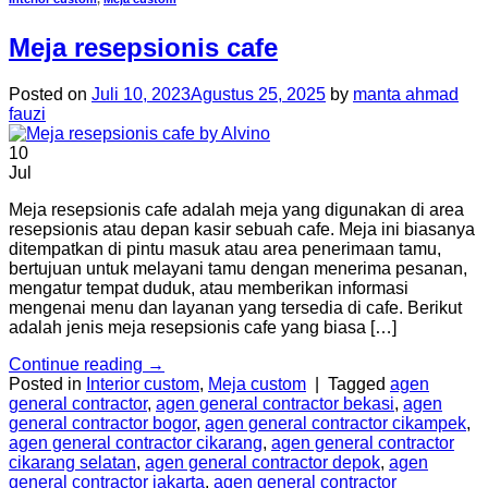
Meja resepsionis cafe
Posted on
Juli 10, 2023
Agustus 25, 2025
by
manta ahmad
fauzi
10
Jul
Meja resepsionis cafe adalah meja yang digunakan di area
resepsionis atau depan kasir sebuah cafe. Meja ini biasanya
ditempatkan di pintu masuk atau area penerimaan tamu,
bertujuan untuk melayani tamu dengan menerima pesanan,
mengatur tempat duduk, atau memberikan informasi
mengenai menu dan layanan yang tersedia di cafe. Berikut
adalah jenis meja resepsionis cafe yang biasa […]
Continue reading
→
Posted in
Interior custom
,
Meja custom
|
Tagged
agen
general contractor
,
agen general contractor bekasi
,
agen
general contractor bogor
,
agen general contractor cikampek
,
agen general contractor cikarang
,
agen general contractor
cikarang selatan
,
agen general contractor depok
,
agen
general contractor jakarta
,
agen general contractor