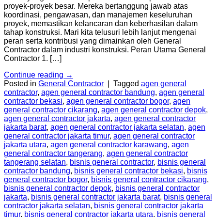
proyek-proyek besar. Mereka bertanggung jawab atas
koordinasi, pengawasan, dan manajemen keseluruhan
proyek, memastikan kelancaran dan keberhasilan dalam
tahap konstruksi. Mari kita telusuri lebih lanjut mengenai
peran serta kontribusi yang dimainkan oleh General
Contractor dalam industri konstruksi. Peran Utama General
Contractor 1. […]
Continue reading
→
Posted in
General Contractor
|
Tagged
agen general
contractor
,
agen general contractor bandung
,
agen general
contractor bekasi
,
agen general contractor bogor
,
agen
general contractor cikarang
,
agen general contractor depok
,
agen general contractor jakarta
,
agen general contractor
jakarta barat
,
agen general contractor jakarta selatan
,
agen
general contractor jakarta timur
,
agen general contractor
jakarta utara
,
agen general contractor karawang
,
agen
general contractor tangerang
,
agen general contractor
tangerang selatan
,
bisnis general contractor
,
bisnis general
contractor bandung
,
bisnis general contractor bekasi
,
bisnis
general contractor bogor
,
bisnis general contractor cikarang
,
bisnis general contractor depok
,
bisnis general contractor
jakarta
,
bisnis general contractor jakarta barat
,
bisnis general
contractor jakarta selatan
,
bisnis general contractor jakarta
timur
,
bisnis general contractor jakarta utara
,
bisnis general