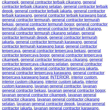
cikampek
,
general contractor terbaik cikarang
,
general
contractor terbaik cikarang selatan
,
general contractor terbaik
depok
,
general contractor terbaik jakarta
,
general contractor
terbaik karawang
,
general contractor terbaik karawang barat
,
general contractor termurah
,
general contractor termurah
bekasi
,
general contractor termurah bogor
,
general contractor
termurah cikampek
,
general contractor termurah cikarang
,
general contractor termurah cikarang selatan
,
general
contractor termurah depok
,
general contractor termurah
jakarta
,
general contractor termurah karawang
,
general
contractor termurah karawang barat
,
general contractor
terpercaya
,
general contractor terpercaya bekasi
,
general
contractor terpercaya bogor
,
general contractor terpercaya
cikampek
,
general contractor terpercaya cikarang
,
general
contractor terpercaya cikarang selatan
,
general contractor
terpercaya depok
,
general contractor terpercaya jakarta
,
general contractor terpercaya karawang
,
general contractor
terpercaya karawang barat
,
INTERIOR
,
interior custom
,
interior custom cikarang
,
interior custom jakarta
,
interior
custom karawang
,
layanan general contractor
,
layanan
general contractor bekasi
,
layanan general contractor bogor
,
layanan general contractor cikampek
,
layanan general
contractor cikarang
,
layanan general contractor cikarang
selatan
,
layanan general contractor depok
,
layanan general
contractor jakarta
,
layanan general contractor karawang
,