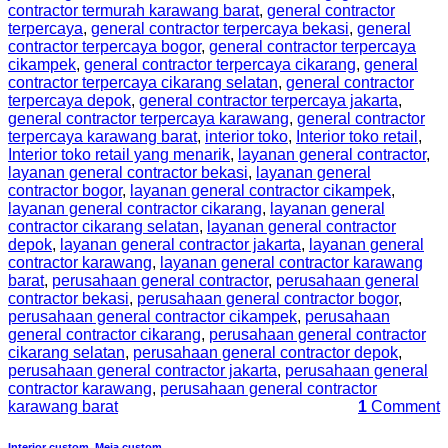
contractor termurah karawang barat
,
general contractor
terpercaya
,
general contractor terpercaya bekasi
,
general
contractor terpercaya bogor
,
general contractor terpercaya
cikampek
,
general contractor terpercaya cikarang
,
general
contractor terpercaya cikarang selatan
,
general contractor
terpercaya depok
,
general contractor terpercaya jakarta
,
general contractor terpercaya karawang
,
general contractor
terpercaya karawang barat
,
interior toko
,
Interior toko retail
,
Interior toko retail yang menarik
,
layanan general contractor
,
layanan general contractor bekasi
,
layanan general
contractor bogor
,
layanan general contractor cikampek
,
layanan general contractor cikarang
,
layanan general
contractor cikarang selatan
,
layanan general contractor
depok
,
layanan general contractor jakarta
,
layanan general
contractor karawang
,
layanan general contractor karawang
barat
,
perusahaan general contractor
,
perusahaan general
contractor bekasi
,
perusahaan general contractor bogor
,
perusahaan general contractor cikampek
,
perusahaan
general contractor cikarang
,
perusahaan general contractor
cikarang selatan
,
perusahaan general contractor depok
,
perusahaan general contractor jakarta
,
perusahaan general
contractor karawang
,
perusahaan general contractor
karawang barat
1
Comment
Interior custom
,
Meja custom