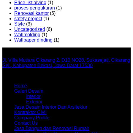
Price list alvino
(1)
proses pengukuran
(1)
Renovasi kantor
(5)
safety project
(1)
Style
(3)
Uncategorized
(6)
Wallmolding
(1)
Wallpaper dinding
(1)
Office
Jl. Villa Mutiara Cikarang 2, D10 NO28, Sukasejati, Cikarang
Sel., Kabupaten Bekasi, Jawa Barat 17530
Menu
Home
Galeri Desain
Interior
Exterior
Jasa Desain Interior Dan Arsitektur
Kontraktor Civil
Company Profile
Contact Us
Jasa Bangun dan Renovasi Rumah