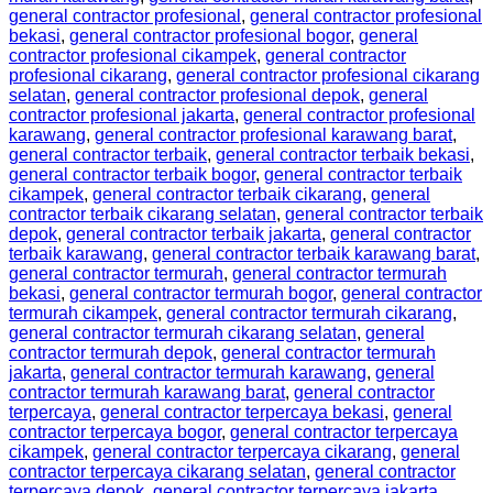
general contractor profesional
,
general contractor profesional
bekasi
,
general contractor profesional bogor
,
general
contractor profesional cikampek
,
general contractor
profesional cikarang
,
general contractor profesional cikarang
selatan
,
general contractor profesional depok
,
general
contractor profesional jakarta
,
general contractor profesional
karawang
,
general contractor profesional karawang barat
,
general contractor terbaik
,
general contractor terbaik bekasi
,
general contractor terbaik bogor
,
general contractor terbaik
cikampek
,
general contractor terbaik cikarang
,
general
contractor terbaik cikarang selatan
,
general contractor terbaik
depok
,
general contractor terbaik jakarta
,
general contractor
terbaik karawang
,
general contractor terbaik karawang barat
,
general contractor termurah
,
general contractor termurah
bekasi
,
general contractor termurah bogor
,
general contractor
termurah cikampek
,
general contractor termurah cikarang
,
general contractor termurah cikarang selatan
,
general
contractor termurah depok
,
general contractor termurah
jakarta
,
general contractor termurah karawang
,
general
contractor termurah karawang barat
,
general contractor
terpercaya
,
general contractor terpercaya bekasi
,
general
contractor terpercaya bogor
,
general contractor terpercaya
cikampek
,
general contractor terpercaya cikarang
,
general
contractor terpercaya cikarang selatan
,
general contractor
terpercaya depok
,
general contractor terpercaya jakarta
,