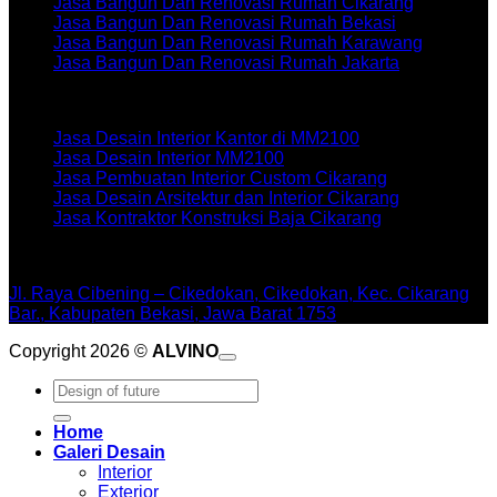
Jasa Bangun Dan Renovasi Rumah Cikarang
Jasa Bangun Dan Renovasi Rumah Bekasi
Jasa Bangun Dan Renovasi Rumah Karawang
Jasa Bangun Dan Renovasi Rumah Jakarta
Artikel terbaru
Jasa Desain Interior Kantor di MM2100
Jasa Desain Interior MM2100
Jasa Pembuatan Interior Custom Cikarang
Jasa Desain Arsitektur dan Interior Cikarang
Jasa Kontraktor Konstruksi Baja Cikarang
WORKSHOPE
Jl. Raya Cibening – Cikedokan, Cikedokan, Kec. Cikarang
Bar., Kabupaten Bekasi, Jawa Barat 1753
Copyright 2026 ©
ALVINO
Pencarian
untuk:
Home
Galeri Desain
Interior
Exterior