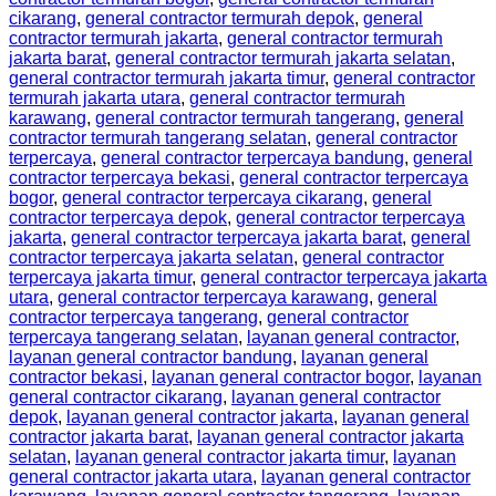
cikarang
,
general contractor termurah depok
,
general
contractor termurah jakarta
,
general contractor termurah
jakarta barat
,
general contractor termurah jakarta selatan
,
general contractor termurah jakarta timur
,
general contractor
termurah jakarta utara
,
general contractor termurah
karawang
,
general contractor termurah tangerang
,
general
contractor termurah tangerang selatan
,
general contractor
terpercaya
,
general contractor terpercaya bandung
,
general
contractor terpercaya bekasi
,
general contractor terpercaya
bogor
,
general contractor terpercaya cikarang
,
general
contractor terpercaya depok
,
general contractor terpercaya
jakarta
,
general contractor terpercaya jakarta barat
,
general
contractor terpercaya jakarta selatan
,
general contractor
terpercaya jakarta timur
,
general contractor terpercaya jakarta
utara
,
general contractor terpercaya karawang
,
general
contractor terpercaya tangerang
,
general contractor
terpercaya tangerang selatan
,
layanan general contractor
,
layanan general contractor bandung
,
layanan general
contractor bekasi
,
layanan general contractor bogor
,
layanan
general contractor cikarang
,
layanan general contractor
depok
,
layanan general contractor jakarta
,
layanan general
contractor jakarta barat
,
layanan general contractor jakarta
selatan
,
layanan general contractor jakarta timur
,
layanan
general contractor jakarta utara
,
layanan general contractor