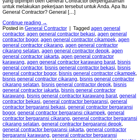
yang dipimpin oleh General Contractor berpengalaman
untuk melakukan pekerjaan tersebut untuk Anda. Apa Itu
General Contractor? General […]
Continue reading
→
Posted in
General Contractor
|
Tagged
agen general
contractor
,
agen general contractor bekasi
,
agen general
contractor bogor
,
agen general contractor cikampek
,
agen
general contractor cikarang
,
agen general contractor
cikarang selatan
,
agen general contractor depok
,
agen
general contractor jakarta
,
agen general contractor
karawang
,
agen general contractor karawang barat
,
bisnis
general contractor
,
bisnis general contractor bekasi
,
bisnis
general contractor bogor
,
bisnis general contractor cikampek
,
bisnis general contractor cikarang
,
bisnis general contractor
cikarang selatan
,
bisnis general contractor depok
,
bisnis
general contractor jakarta
,
bisnis general contractor
karawang
,
bisnis general contractor karawang barat
,
general
contractor bekasi
,
general contractor bergaransi
,
general
contractor bergaransi bekasi
,
general contractor bergaransi
bogor
,
general contractor bergaransi cikampek
,
general
contractor bergaransi cikarang
,
general contractor bergaransi
cikarang selatan
,
general contractor bergaransi depok
,
general contractor bergaransi jakarta
,
general contractor
bergaransi karawang
,
general contractor bergaransi