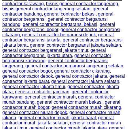
contractor karawang
,
bisnis general contractor tangerang
,
bisnis general contractor tangerang selatan
,
general
contractor bandung
,
general contractor bekasi
,
general
contractor bergaransi
,
general contractor bergaransi
bandung
,
general contractor bergaransi bekasi
,
general
contractor bergaransi bogor
,
general contractor bergaransi
cikarang
,
general contractor bergaransi depok
,
general
contractor bergaransi jakarta
,
general contractor bergaransi
jakarta barat
,
general contractor bergaransi jakarta selatan
,
general contractor bergaransi jakarta timur
,
general
contractor bergaransi jakarta utara
,
general contractor
bergaransi karawang
,
general contractor bergaransi
tangerang
,
general contractor bergaransi tangerang selatan
,
general contractor bogor
,
general contractor cikarang
,
general contractor depok
,
general contractor jakarta
,
general
contractor jakarta barat
,
general contractor jakarta selatan
,
general contractor jakarta timur
,
general contractor jakarta
utara
,
general contractor jaminan
,
general contractor
karawang
,
general contractor murah
,
general contractor
murah bandung
,
general contractor murah bekasi
,
general
contractor murah bogor
,
general contractor murah cikarang
,
general contractor murah depok
,
general contractor murah
jakarta
,
general contractor murah jakarta barat
,
general
contractor murah jakarta selatan
,
general contractor murah
jakarta timur
,
general contractor murah jakarta utara
,
general