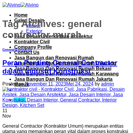
Skip
to
Home
content
Galeri Desain
Tag Archives:
general
Interior
Exterior
contractor murah
Jasa Desain Interior Dan Arsitektur
Kontraktor Civil
Company Profile
General Contractor
Contact Us
Jasa Bangun dan Renovasi Rumah
Peran Penting General Contractor
Jasa Bangun Dan Renovasi Rumah Cikarang
Jasa Bangun Dan Renovasi Rumah Bekasi
dalam Industri Konstruksi
Jasa Bangun Dan Renovasi Rumah Karawang
Jasa Bangun Dan Renovasi Rumah Jakarta
Posted on
November 11, 2023
Mei 24, 2024
by
admin
Masuk
Menu
11
Nov
General Contractor (Kontraktor Umum) merupakan entitas
utama yang memainkan peran vital dalam proses konstruksi