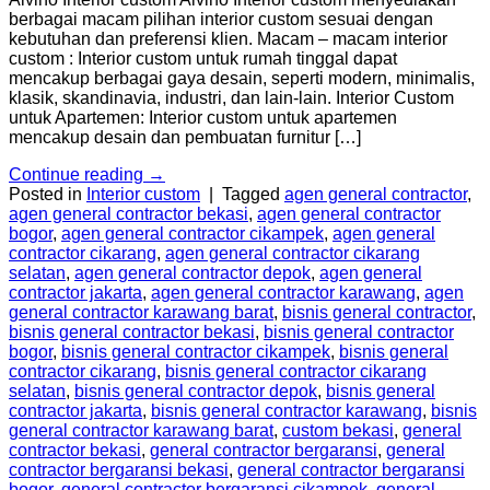
berbagai macam pilihan interior custom sesuai dengan
kebutuhan dan preferensi klien. Macam – macam interior
custom : Interior custom untuk rumah tinggal dapat
mencakup berbagai gaya desain, seperti modern, minimalis,
klasik, skandinavia, industri, dan lain-lain. Interior Custom
untuk Apartemen: Interior custom untuk apartemen
mencakup desain dan pembuatan furnitur […]
Continue reading
→
Posted in
Interior custom
|
Tagged
agen general contractor
,
agen general contractor bekasi
,
agen general contractor
bogor
,
agen general contractor cikampek
,
agen general
contractor cikarang
,
agen general contractor cikarang
selatan
,
agen general contractor depok
,
agen general
contractor jakarta
,
agen general contractor karawang
,
agen
general contractor karawang barat
,
bisnis general contractor
,
bisnis general contractor bekasi
,
bisnis general contractor
bogor
,
bisnis general contractor cikampek
,
bisnis general
contractor cikarang
,
bisnis general contractor cikarang
selatan
,
bisnis general contractor depok
,
bisnis general
contractor jakarta
,
bisnis general contractor karawang
,
bisnis
general contractor karawang barat
,
custom bekasi
,
general
contractor bekasi
,
general contractor bergaransi
,
general
contractor bergaransi bekasi
,
general contractor bergaransi
bogor
,
general contractor bergaransi cikampek
,
general