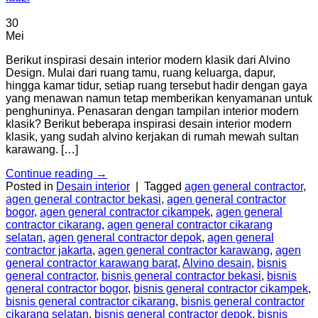
30
Mei
Berikut inspirasi desain interior modern klasik dari Alvino
Design. Mulai dari ruang tamu, ruang keluarga, dapur,
hingga kamar tidur, setiap ruang tersebut hadir dengan gaya
yang menawan namun tetap memberikan kenyamanan untuk
penghuninya. Penasaran dengan tampilan interior modern
klasik? Berikut beberapa inspirasi desain interior modern
klasik, yang sudah alvino kerjakan di rumah mewah sultan
karawang. […]
Continue reading
→
Posted in
Desain interior
|
Tagged
agen general contractor
,
agen general contractor bekasi
,
agen general contractor
bogor
,
agen general contractor cikampek
,
agen general
contractor cikarang
,
agen general contractor cikarang
selatan
,
agen general contractor depok
,
agen general
contractor jakarta
,
agen general contractor karawang
,
agen
general contractor karawang barat
,
Alvino desain
,
bisnis
general contractor
,
bisnis general contractor bekasi
,
bisnis
general contractor bogor
,
bisnis general contractor cikampek
,
bisnis general contractor cikarang
,
bisnis general contractor
cikarang selatan
,
bisnis general contractor depok
,
bisnis