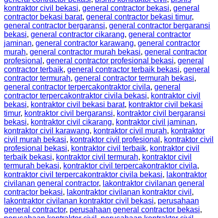
kontraktor civil bekasi
,
general contractor bekasi
,
general
contractor bekasi barat
,
general contractor bekasi timur
,
general contractor bergaransi
,
general contractor bergaransi
bekasi
,
general contractor cikarang
,
general contractor
jaminan
,
general contractor karawang
,
general contractor
murah
,
general contractor murah bekasi
,
general contractor
profesional
,
general contractor profesional bekasi
,
general
contractor terbaik
,
general contractor terbaik bekasi
,
general
contractor termurah
,
general contractor termurah bekasi
,
general contractor terpercakontraktor civila
,
general
contractor terpercakontraktor civila bekasi
,
kontraktor civil
bekasi
,
kontraktor civil bekasi barat
,
kontraktor civil bekasi
timur
,
kontraktor civil bergaransi
,
kontraktor civil bergaransi
bekasi
,
kontraktor civil cikarang
,
kontraktor civil jaminan
,
kontraktor civil karawang
,
kontraktor civil murah
,
kontraktor
civil murah bekasi
,
kontraktor civil profesional
,
kontraktor civil
profesional bekasi
,
kontraktor civil terbaik
,
kontraktor civil
terbaik bekasi
,
kontraktor civil termurah
,
kontraktor civil
termurah bekasi
,
kontraktor civil terpercakontraktor civila
,
kontraktor civil terpercakontraktor civila bekasi
,
lakontraktor
civilanan general contractor
,
lakontraktor civilanan general
contractor bekasi
,
lakontraktor civilanan kontraktor civil
,
lakontraktor civilanan kontraktor civil bekasi
,
perusahaan
general contractor
,
perusahaan general contractor bekasi
,