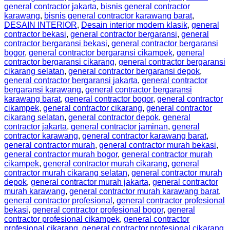
general contractor jakarta
,
bisnis general contractor
karawang
,
bisnis general contractor karawang barat
,
DESAIN INTERIOR
,
Desain interior modern klasik
,
general
contractor bekasi
,
general contractor bergaransi
,
general
contractor bergaransi bekasi
,
general contractor bergaransi
bogor
,
general contractor bergaransi cikampek
,
general
contractor bergaransi cikarang
,
general contractor bergaransi
cikarang selatan
,
general contractor bergaransi depok
,
general contractor bergaransi jakarta
,
general contractor
bergaransi karawang
,
general contractor bergaransi
karawang barat
,
general contractor bogor
,
general contractor
cikampek
,
general contractor cikarang
,
general contractor
cikarang selatan
,
general contractor depok
,
general
contractor jakarta
,
general contractor jaminan
,
general
contractor karawang
,
general contractor karawang barat
,
general contractor murah
,
general contractor murah bekasi
,
general contractor murah bogor
,
general contractor murah
cikampek
,
general contractor murah cikarang
,
general
contractor murah cikarang selatan
,
general contractor murah
depok
,
general contractor murah jakarta
,
general contractor
murah karawang
,
general contractor murah karawang barat
,
general contractor profesional
,
general contractor profesional
bekasi
,
general contractor profesional bogor
,
general
contractor profesional cikampek
,
general contractor
profesional cikarang
,
general contractor profesional cikarang