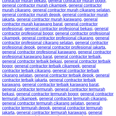
contractor murah bekasi
,
general contractor murah bogor
,
general contractor murah cikampek
,
general contractor
murah cikarang
,
general contractor murah cikarang selatan
,
general contractor murah depok
,
general contractor murah
jakarta
,
general contractor murah karawang
,
general
contractor murah karawang barat
,
general contractor
profesional
,
general contractor profesional bekasi
,
general
contractor profesional bogor
,
general contractor profesional
cikampek
,
general contractor profesional cikarang
,
general
contractor profesional cikarang selatan
,
general contractor
profesional depok
,
general contractor profesional jakarta
,
general contractor profesional karawang
,
general contractor
profesional karawang barat
,
general contractor terbaik
,
general contractor terbaik bekasi
,
general contractor terbaik
bogor
,
general contractor terbaik cikampek
,
general
contractor terbaik cikarang
,
general contractor terbaik
cikarang selatan
,
general contractor terbaik depok
,
general
contractor terbaik jakarta
,
general contractor terbaik
karawang
,
general contractor terbaik karawang barat
,
general contractor termurah
,
general contractor termurah
bekasi
,
general contractor termurah bogor
,
general contractor
termurah cikampek
,
general contractor termurah cikarang
,
general contractor termurah cikarang selatan
,
general
contractor termurah depok
,
general contractor termurah
jakarta
,
general contractor termurah karawang
,
general