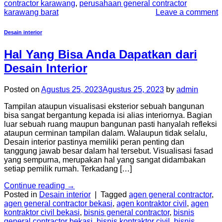
contractor karawang
,
perusahaan general contractor
karawang barat
Leave a comment
Desain interior
Hal Yang Bisa Anda Dapatkan dari
Desain Interior
Posted on
Agustus 25, 2023
Agustus 25, 2023
by
admin
Tampilan ataupun visualisasi eksterior sebuah bangunan
bisa sangat bergantung kepada isi alias interiornya. Bagian
luar sebuah ruang maupun bangunan pasti hanyalah refleksi
ataupun cerminan tampilan dalam. Walaupun tidak selalu,
Desain interior pastinya memiliki peran penting dan
tanggung jawab besar dalam hal tersebut. Visualisasi fasad
yang sempurna, merupakan hal yang sangat didambakan
setiap pemilik rumah. Terkadang […]
Continue reading
→
Posted in
Desain interior
|
Tagged
agen general contractor
,
agen general contractor bekasi
,
agen kontraktor civil
,
agen
kontraktor civil bekasi
,
bisnis general contractor
,
bisnis
general contractor bekasi
,
bisnis kontraktor civil
,
bisnis