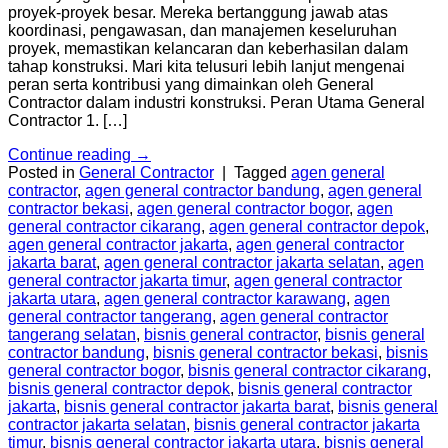
proyek-proyek besar. Mereka bertanggung jawab atas
koordinasi, pengawasan, dan manajemen keseluruhan
proyek, memastikan kelancaran dan keberhasilan dalam
tahap konstruksi. Mari kita telusuri lebih lanjut mengenai
peran serta kontribusi yang dimainkan oleh General
Contractor dalam industri konstruksi. Peran Utama General
Contractor 1. […]
Continue reading
→
Posted in
General Contractor
|
Tagged
agen general
contractor
,
agen general contractor bandung
,
agen general
contractor bekasi
,
agen general contractor bogor
,
agen
general contractor cikarang
,
agen general contractor depok
,
agen general contractor jakarta
,
agen general contractor
jakarta barat
,
agen general contractor jakarta selatan
,
agen
general contractor jakarta timur
,
agen general contractor
jakarta utara
,
agen general contractor karawang
,
agen
general contractor tangerang
,
agen general contractor
tangerang selatan
,
bisnis general contractor
,
bisnis general
contractor bandung
,
bisnis general contractor bekasi
,
bisnis
general contractor bogor
,
bisnis general contractor cikarang
,
bisnis general contractor depok
,
bisnis general contractor
jakarta
,
bisnis general contractor jakarta barat
,
bisnis general
contractor jakarta selatan
,
bisnis general contractor jakarta
timur
,
bisnis general contractor jakarta utara
,
bisnis general