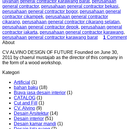
layanan general contractor karawang barat
,
perusahaan
general contractor
,
perusahaan general contractor bekasi
,
perusahaan general contractor bogor
,
perusahaan general
contractor cikampek
,
perusahaan general contractor
cikarang
,
perusahaan general contractor cikarang selatan
,
perusahaan general contractor depok
,
perusahaan general
contractor jakarta
,
perusahaan general contractor karawang
,
perusahaan general contractor karawang barat
1
Comment
About
CV ALVINO DESIGN OF FUTURE Founded on June 30,
2011 by chaerul mustajab as the director of this company in
the form of a wood workshop.
Kategori
Artificial
(1)
bahan baku
(18)
Biaya jasa desain interior
(1)
CATALOG
(1)
Cut and Fill
(1)
CV. Alvino
(9)
Desain Arsitektur
(14)
Desain interior
(51)
Desain kamar mandi
(1)
Desain tata ruang
(7)