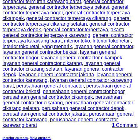
contractor termurah karawang barat
,
general contractor
terpercaya
,
general contractor terpercaya bekasi
,
general
contractor terpercaya bogor
,
general contractor terpercaya
cikampek
,
general contractor terpercaya cikarang
,
general
contractor terpercaya cikarang selatan
,
general contractor
terpercaya depok
,
general contractor terpercaya jakarta
,
general contractor terpercaya karawang
,
general contractor
terpercaya karawang barat
,
interior toko
,
Interior toko retail
,
Interior toko retail yang menarik
,
layanan general contractor
,
layanan general contractor bekasi
,
layanan general
contractor bogor
,
layanan general contractor cikampek
,
layanan general contractor cikarang
,
layanan general
contractor cikarang selatan
,
layanan general contractor
depok
,
layanan general contractor jakarta
,
layanan general
contractor karawang
,
layanan general contractor karawang
barat
,
perusahaan general contractor
,
perusahaan general
contractor bekasi
,
perusahaan general contractor bogor
,
perusahaan general contractor cikampek
,
perusahaan
general contractor cikarang
,
perusahaan general contractor
cikarang selatan
,
perusahaan general contractor depok
,
perusahaan general contractor jakarta
,
perusahaan general
contractor karawang
,
perusahaan general contractor
karawang barat
1
Comment
Interior custom
,
Meja custom