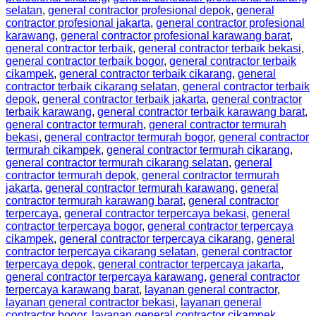
selatan
,
general contractor profesional depok
,
general
contractor profesional jakarta
,
general contractor profesional
karawang
,
general contractor profesional karawang barat
,
general contractor terbaik
,
general contractor terbaik bekasi
,
general contractor terbaik bogor
,
general contractor terbaik
cikampek
,
general contractor terbaik cikarang
,
general
contractor terbaik cikarang selatan
,
general contractor terbaik
depok
,
general contractor terbaik jakarta
,
general contractor
terbaik karawang
,
general contractor terbaik karawang barat
,
general contractor termurah
,
general contractor termurah
bekasi
,
general contractor termurah bogor
,
general contractor
termurah cikampek
,
general contractor termurah cikarang
,
general contractor termurah cikarang selatan
,
general
contractor termurah depok
,
general contractor termurah
jakarta
,
general contractor termurah karawang
,
general
contractor termurah karawang barat
,
general contractor
terpercaya
,
general contractor terpercaya bekasi
,
general
contractor terpercaya bogor
,
general contractor terpercaya
cikampek
,
general contractor terpercaya cikarang
,
general
contractor terpercaya cikarang selatan
,
general contractor
terpercaya depok
,
general contractor terpercaya jakarta
,
general contractor terpercaya karawang
,
general contractor
terpercaya karawang barat
,
layanan general contractor
,
layanan general contractor bekasi
,
layanan general
contractor bogor
,
layanan general contractor cikampek
,