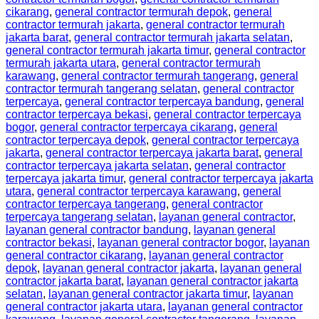
cikarang
,
general contractor termurah depok
,
general
contractor termurah jakarta
,
general contractor termurah
jakarta barat
,
general contractor termurah jakarta selatan
,
general contractor termurah jakarta timur
,
general contractor
termurah jakarta utara
,
general contractor termurah
karawang
,
general contractor termurah tangerang
,
general
contractor termurah tangerang selatan
,
general contractor
terpercaya
,
general contractor terpercaya bandung
,
general
contractor terpercaya bekasi
,
general contractor terpercaya
bogor
,
general contractor terpercaya cikarang
,
general
contractor terpercaya depok
,
general contractor terpercaya
jakarta
,
general contractor terpercaya jakarta barat
,
general
contractor terpercaya jakarta selatan
,
general contractor
terpercaya jakarta timur
,
general contractor terpercaya jakarta
utara
,
general contractor terpercaya karawang
,
general
contractor terpercaya tangerang
,
general contractor
terpercaya tangerang selatan
,
layanan general contractor
,
layanan general contractor bandung
,
layanan general
contractor bekasi
,
layanan general contractor bogor
,
layanan
general contractor cikarang
,
layanan general contractor
depok
,
layanan general contractor jakarta
,
layanan general
contractor jakarta barat
,
layanan general contractor jakarta
selatan
,
layanan general contractor jakarta timur
,
layanan
general contractor jakarta utara
,
layanan general contractor