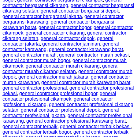
contractor bergaransi cikarang
,
general contractor bergaransi
cikarang selatan
,
general contractor bergaransi depok
,
general contractor bergaransi jakarta
,
general contractor
bergaransi karawang
,
general contractor bergaransi
karawang barat
,
general contractor bogor
,
general contractor
cikampek
,
general contractor cikarang
,
general contractor
cikarang selatan
,
general contractor depok
,
general
contractor jakarta
,
general contractor jaminan
,
general
contractor karawang
,
general contractor karawang barat
,
general contractor murah
,
general contractor murah bekasi
,
general contractor murah bogor
,
general contractor murah
cikampek
,
general contractor murah cikarang
,
general
contractor murah cikarang selatan
,
general contractor murah
depok
,
general contractor murah jakarta
,
general contractor
murah karawang
,
general contractor murah karawang barat
,
general contractor profesional
,
general contractor profesional
bekasi
,
general contractor profesional bogor
,
general
contractor profesional cikampek
,
general contractor
profesional cikarang
,
general contractor profesional cikarang
selatan
,
general contractor profesional depok
,
general
contractor profesional jakarta
,
general contractor profesional
karawang
,
general contractor profesional karawang barat
,
general contractor terbaik
,
general contractor terbaik bekasi
,
general contractor terbaik bogor
,
general contractor terbaik