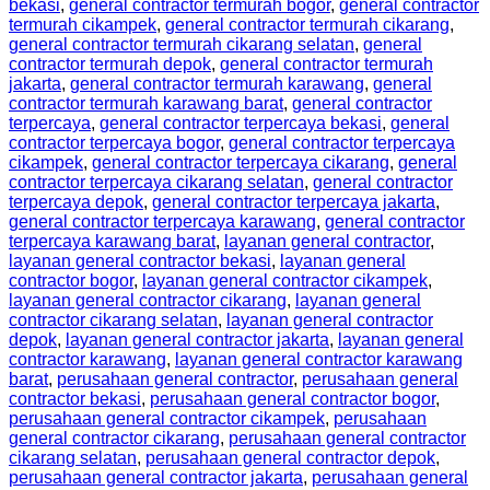
bekasi
,
general contractor termurah bogor
,
general contractor
termurah cikampek
,
general contractor termurah cikarang
,
general contractor termurah cikarang selatan
,
general
contractor termurah depok
,
general contractor termurah
jakarta
,
general contractor termurah karawang
,
general
contractor termurah karawang barat
,
general contractor
terpercaya
,
general contractor terpercaya bekasi
,
general
contractor terpercaya bogor
,
general contractor terpercaya
cikampek
,
general contractor terpercaya cikarang
,
general
contractor terpercaya cikarang selatan
,
general contractor
terpercaya depok
,
general contractor terpercaya jakarta
,
general contractor terpercaya karawang
,
general contractor
terpercaya karawang barat
,
layanan general contractor
,
layanan general contractor bekasi
,
layanan general
contractor bogor
,
layanan general contractor cikampek
,
layanan general contractor cikarang
,
layanan general
contractor cikarang selatan
,
layanan general contractor
depok
,
layanan general contractor jakarta
,
layanan general
contractor karawang
,
layanan general contractor karawang
barat
,
perusahaan general contractor
,
perusahaan general
contractor bekasi
,
perusahaan general contractor bogor
,
perusahaan general contractor cikampek
,
perusahaan
general contractor cikarang
,
perusahaan general contractor
cikarang selatan
,
perusahaan general contractor depok
,
perusahaan general contractor jakarta
,
perusahaan general