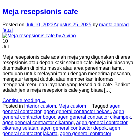
Meja resepsionis cafe
Posted on
Juli 10, 2023
Agustus 25, 2025
by
manta ahmad
fauzi
10
Jul
Meja resepsionis cafe adalah meja yang digunakan di area
resepsionis atau depan kasir sebuah cafe. Meja ini biasanya
ditempatkan di pintu masuk atau area penerimaan tamu,
bertujuan untuk melayani tamu dengan menerima pesanan,
mengatur tempat duduk, atau memberikan informasi
mengenai menu dan layanan yang tersedia di cafe. Berikut
adalah jenis meja resepsionis cafe yang biasa […]
Continue reading
→
Posted in
Interior custom
,
Meja custom
|
Tagged
agen
general contractor
,
agen general contractor bekasi
,
agen
general contractor bogor
,
agen general contractor cikampek
,
agen general contractor cikarang
,
agen general contractor
cikarang selatan
,
agen general contractor depok
,
agen
general contractor jakarta
,
agen general contractor