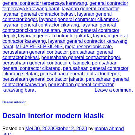
general contractor terpercaya karawang
,
general contractor
terpercaya karawang barat
,
layanan general contractor
,
layanan general contractor bekasi
,
layanan general
contractor bogor
,
layanan general contractor cikampek
,
layanan general contractor cikarang
,
layanan general
contractor cikarang selatan
,
layanan general contractor
depok
,
layanan general contractor jakarta
,
layanan general
contractor karawang
,
layanan general contractor karawang
barat
,
MEJA RESEPSIONIS
,
meja resepsionis cafe
,
perusahaan general contractor
,
perusahaan general
contractor bekasi
,
perusahaan general contractor bogor
,
perusahaan general contractor cikampek
,
perusahaan
general contractor cikarang
,
perusahaan general contractor
cikarang selatan
,
perusahaan general contractor depok
,
perusahaan general contractor jakarta
,
perusahaan general
contractor karawang
,
perusahaan general contractor
karawang barat
Leave a comment
Desain interior
Desain interior modern klasik
Posted on
Mei 30, 2023
Oktober 2, 2023
by
manta ahmad
fauzi