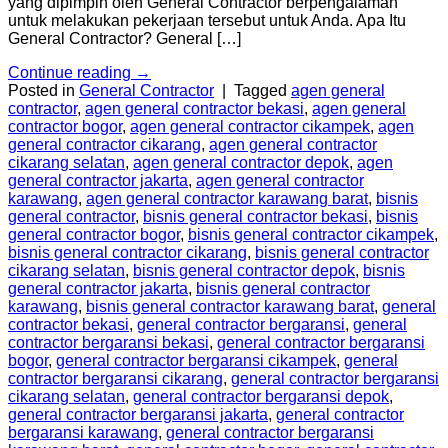
yang dipimpin oleh General Contractor berpengalaman
untuk melakukan pekerjaan tersebut untuk Anda. Apa Itu
General Contractor? General […]
Continue reading
→
Posted in
General Contractor
|
Tagged
agen general
contractor
,
agen general contractor bekasi
,
agen general
contractor bogor
,
agen general contractor cikampek
,
agen
general contractor cikarang
,
agen general contractor
cikarang selatan
,
agen general contractor depok
,
agen
general contractor jakarta
,
agen general contractor
karawang
,
agen general contractor karawang barat
,
bisnis
general contractor
,
bisnis general contractor bekasi
,
bisnis
general contractor bogor
,
bisnis general contractor cikampek
,
bisnis general contractor cikarang
,
bisnis general contractor
cikarang selatan
,
bisnis general contractor depok
,
bisnis
general contractor jakarta
,
bisnis general contractor
karawang
,
bisnis general contractor karawang barat
,
general
contractor bekasi
,
general contractor bergaransi
,
general
contractor bergaransi bekasi
,
general contractor bergaransi
bogor
,
general contractor bergaransi cikampek
,
general
contractor bergaransi cikarang
,
general contractor bergaransi
cikarang selatan
,
general contractor bergaransi depok
,
general contractor bergaransi jakarta
,
general contractor
bergaransi karawang
,
general contractor bergaransi