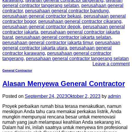
karawang
,
layanan general contractor tangerang
,
layanan
general contractor tangerang selatan
,
perusahaan general
contractor
,
perusahaan general contractor bandung
,
perusahaan general contractor bekasi
,
perusahaan general
contractor bogor
,
perusahaan general contractor cikarang
,
perusahaan general contractor depok
,
perusahaan general
contractor jakarta
,
perusahaan general contractor jakarta
barat
,
perusahaan general contractor jakarta selatan
,
perusahaan general contractor jakarta timur
,
perusahaan
general contractor jakarta utara
,
perusahaan general
contractor karawang
,
perusahaan general contractor
tangerang
,
perusahaan general contractor tangerang selatan
Leave a comment
General Contractor
Alasan Menyewa General Contractor
Posted on
September 24, 2023
Oktober 2, 2023
by
admin
Proyek perbaikan rumah bisa terasa menakutkan, namun
meskipun Anda tahu cara memakai perkakas listrik, Anda
mungkin mempunyai rencana besar untuk merenovasi
rumah yang jauh melampaui keahlian Anda sekarang ini.
Dalam hal ini, inilah saatnya untuk menyewa tim profesional