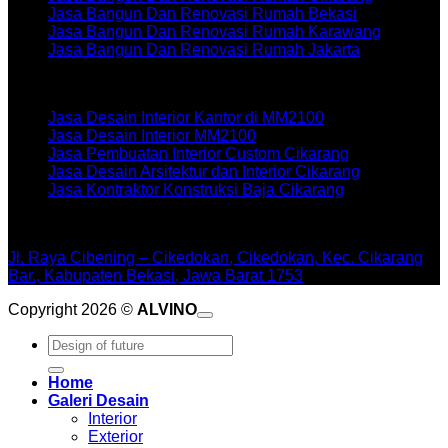
Jasa Bangun Dan Renovasi Rumah Bekasi
Jasa Bangun Dan Renovasi Rumah Karawang
Jasa Bangun Dan Renovasi Rumah Jakarta
Artikel terbaru
Jasa Desain Interior Kantor di MM2100
Jasa Desain Interior MM2100
Jasa Pembuatan Interior Custom Cikarang
Jasa Desain Arsitektur dan Interior Cikarang
Jasa Kontraktor Konstruksi Baja Cikarang
WORKSHOPE
Jl. Raya Cibening – Cikedokan, Cikedokan, Kec. Cikarang
Bar., Kabupaten Bekasi, Jawa Barat 1753
Copyright 2026 ©
ALVINO
Pencarian
untuk:
Home
Galeri Desain
Interior
Exterior