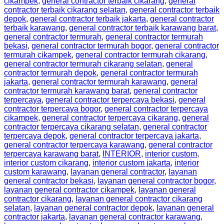
cikampek
,
general contractor terbaik cikarang
,
general
contractor terbaik cikarang selatan
,
general contractor terbaik
depok
,
general contractor terbaik jakarta
,
general contractor
terbaik karawang
,
general contractor terbaik karawang barat
,
general contractor termurah
,
general contractor termurah
bekasi
,
general contractor termurah bogor
,
general contractor
termurah cikampek
,
general contractor termurah cikarang
,
general contractor termurah cikarang selatan
,
general
contractor termurah depok
,
general contractor termurah
jakarta
,
general contractor termurah karawang
,
general
contractor termurah karawang barat
,
general contractor
terpercaya
,
general contractor terpercaya bekasi
,
general
contractor terpercaya bogor
,
general contractor terpercaya
cikampek
,
general contractor terpercaya cikarang
,
general
contractor terpercaya cikarang selatan
,
general contractor
terpercaya depok
,
general contractor terpercaya jakarta
,
general contractor terpercaya karawang
,
general contractor
terpercaya karawang barat
,
INTERIOR
,
interior custom
,
interior custom cikarang
,
interior custom jakarta
,
interior
custom karawang
,
layanan general contractor
,
layanan
general contractor bekasi
,
layanan general contractor bogor
,
layanan general contractor cikampek
,
layanan general
contractor cikarang
,
layanan general contractor cikarang
selatan
,
layanan general contractor depok
,
layanan general
contractor jakarta
,
layanan general contractor karawang
,