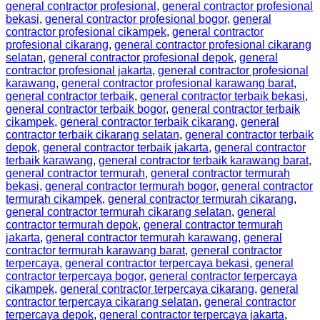
general contractor profesional
,
general contractor profesional
bekasi
,
general contractor profesional bogor
,
general
contractor profesional cikampek
,
general contractor
profesional cikarang
,
general contractor profesional cikarang
selatan
,
general contractor profesional depok
,
general
contractor profesional jakarta
,
general contractor profesional
karawang
,
general contractor profesional karawang barat
,
general contractor terbaik
,
general contractor terbaik bekasi
,
general contractor terbaik bogor
,
general contractor terbaik
cikampek
,
general contractor terbaik cikarang
,
general
contractor terbaik cikarang selatan
,
general contractor terbaik
depok
,
general contractor terbaik jakarta
,
general contractor
terbaik karawang
,
general contractor terbaik karawang barat
,
general contractor termurah
,
general contractor termurah
bekasi
,
general contractor termurah bogor
,
general contractor
termurah cikampek
,
general contractor termurah cikarang
,
general contractor termurah cikarang selatan
,
general
contractor termurah depok
,
general contractor termurah
jakarta
,
general contractor termurah karawang
,
general
contractor termurah karawang barat
,
general contractor
terpercaya
,
general contractor terpercaya bekasi
,
general
contractor terpercaya bogor
,
general contractor terpercaya
cikampek
,
general contractor terpercaya cikarang
,
general
contractor terpercaya cikarang selatan
,
general contractor
terpercaya depok
,
general contractor terpercaya jakarta
,