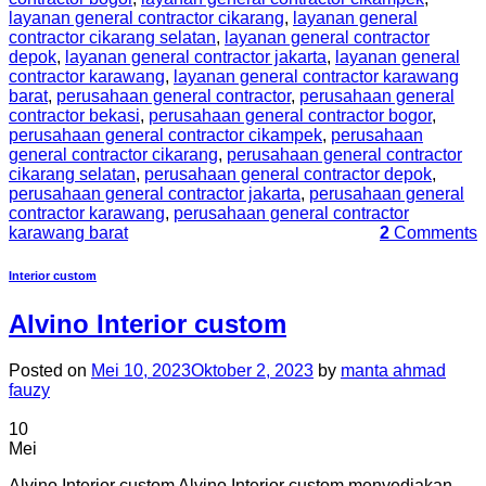
layanan general contractor cikarang
,
layanan general
contractor cikarang selatan
,
layanan general contractor
depok
,
layanan general contractor jakarta
,
layanan general
contractor karawang
,
layanan general contractor karawang
barat
,
perusahaan general contractor
,
perusahaan general
contractor bekasi
,
perusahaan general contractor bogor
,
perusahaan general contractor cikampek
,
perusahaan
general contractor cikarang
,
perusahaan general contractor
cikarang selatan
,
perusahaan general contractor depok
,
perusahaan general contractor jakarta
,
perusahaan general
contractor karawang
,
perusahaan general contractor
karawang barat
2
Comments
Interior custom
Alvino Interior custom
Posted on
Mei 10, 2023
Oktober 2, 2023
by
manta ahmad
fauzy
10
Mei
Alvino Interior custom Alvino Interior custom menyediakan