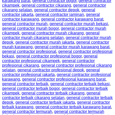
karawang barat
,
general contractor bogor
,
general contractor
cikampek
,
general contractor cikarang
,
general contractor
cikarang selatan
,
general contractor depok
,
general
contractor jakarta
,
general contractor jaminan
,
general
contractor karawang
,
general contractor karawang barat
,
general contractor murah
,
general contractor murah bekasi
,
general contractor murah bogor
,
general contractor murah
cikampek
,
general contractor murah cikarang
,
general
contractor murah cikarang selatan
,
general contractor murah
depok
,
general contractor murah jakarta
,
general contractor
murah karawang
,
general contractor murah karawang barat
,
general contractor profesional
,
general contractor profesional
bekasi
,
general contractor profesional bogor
,
general
contractor profesional cikampek
,
general contractor
profesional cikarang
,
general contractor profesional cikarang
selatan
,
general contractor profesional depok
,
general
contractor profesional jakarta
,
general contractor profesional
karawang
,
general contractor profesional karawang barat
,
general contractor terbaik
,
general contractor terbaik bekasi
,
general contractor terbaik bogor
,
general contractor terbaik
cikampek
,
general contractor terbaik cikarang
,
general
contractor terbaik cikarang selatan
,
general contractor terbaik
depok
,
general contractor terbaik jakarta
,
general contractor
terbaik karawang
,
general contractor terbaik karawang barat
,
general contractor termurah
,
general contractor termurah