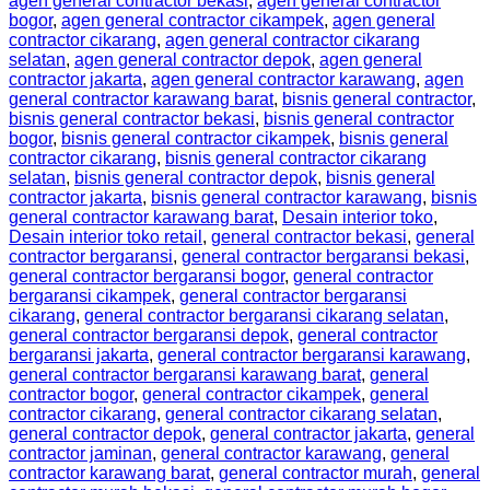
agen general contractor bekasi
,
agen general contractor
bogor
,
agen general contractor cikampek
,
agen general
contractor cikarang
,
agen general contractor cikarang
selatan
,
agen general contractor depok
,
agen general
contractor jakarta
,
agen general contractor karawang
,
agen
general contractor karawang barat
,
bisnis general contractor
,
bisnis general contractor bekasi
,
bisnis general contractor
bogor
,
bisnis general contractor cikampek
,
bisnis general
contractor cikarang
,
bisnis general contractor cikarang
selatan
,
bisnis general contractor depok
,
bisnis general
contractor jakarta
,
bisnis general contractor karawang
,
bisnis
general contractor karawang barat
,
Desain interior toko
,
Desain interior toko retail
,
general contractor bekasi
,
general
contractor bergaransi
,
general contractor bergaransi bekasi
,
general contractor bergaransi bogor
,
general contractor
bergaransi cikampek
,
general contractor bergaransi
cikarang
,
general contractor bergaransi cikarang selatan
,
general contractor bergaransi depok
,
general contractor
bergaransi jakarta
,
general contractor bergaransi karawang
,
general contractor bergaransi karawang barat
,
general
contractor bogor
,
general contractor cikampek
,
general
contractor cikarang
,
general contractor cikarang selatan
,
general contractor depok
,
general contractor jakarta
,
general
contractor jaminan
,
general contractor karawang
,
general
contractor karawang barat
,
general contractor murah
,
general