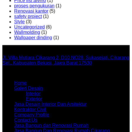
Price list alvino
(1)
proses pengukuran
(1)
Renovasi kantor
(5)
safety project
(1)
Style
(3)
Uncategorized
(6)
Wallmolding
(1)
Wallpaper dinding
(1)
Office
Jl. Villa Mutiara Cikarang 2, D10 NO28, Sukasejati, Cikarang
Sel., Kabupaten Bekasi, Jawa Barat 17530
Menu
Home
Galeri Desain
Interior
Exterior
Jasa Desain Interior Dan Arsitektur
Kontraktor Civil
Company Profile
Contact Us
Jasa Bangun dan Renovasi Rumah
Jasa Bangun Dan Renovasi Rumah Cikarang