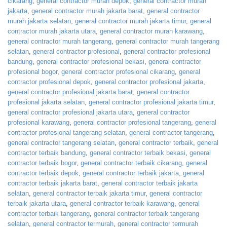
cikarang
,
general contractor murah depok
,
general contractor murah
jakarta
,
general contractor murah jakarta barat
,
general contractor
murah jakarta selatan
,
general contractor murah jakarta timur
,
general
contractor murah jakarta utara
,
general contractor murah karawang
,
general contractor murah tangerang
,
general contractor murah tangerang
selatan
,
general contractor profesional
,
general contractor profesional
bandung
,
general contractor profesional bekasi
,
general contractor
profesional bogor
,
general contractor profesional cikarang
,
general
contractor profesional depok
,
general contractor profesional jakarta
,
general contractor profesional jakarta barat
,
general contractor
profesional jakarta selatan
,
general contractor profesional jakarta timur
,
general contractor profesional jakarta utara
,
general contractor
profesional karawang
,
general contractor profesional tangerang
,
general
contractor profesional tangerang selatan
,
general contractor tangerang
,
general contractor tangerang selatan
,
general contractor terbaik
,
general
contractor terbaik bandung
,
general contractor terbaik bekasi
,
general
contractor terbaik bogor
,
general contractor terbaik cikarang
,
general
contractor terbaik depok
,
general contractor terbaik jakarta
,
general
contractor terbaik jakarta barat
,
general contractor terbaik jakarta
selatan
,
general contractor terbaik jakarta timur
,
general contractor
terbaik jakarta utara
,
general contractor terbaik karawang
,
general
contractor terbaik tangerang
,
general contractor terbaik tangerang
selatan
,
general contractor termurah
,
general contractor termurah