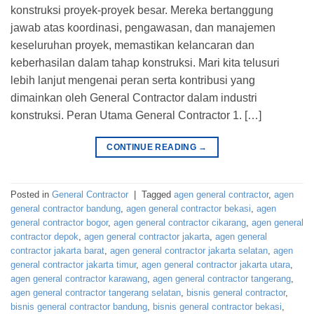
konstruksi proyek-proyek besar. Mereka bertanggung
jawab atas koordinasi, pengawasan, dan manajemen
keseluruhan proyek, memastikan kelancaran dan
keberhasilan dalam tahap konstruksi. Mari kita telusuri
lebih lanjut mengenai peran serta kontribusi yang
dimainkan oleh General Contractor dalam industri
konstruksi. Peran Utama General Contractor 1. […]
CONTINUE READING
→
Posted in
General Contractor
|
Tagged
agen general contractor
,
agen
general contractor bandung
,
agen general contractor bekasi
,
agen
general contractor bogor
,
agen general contractor cikarang
,
agen general
contractor depok
,
agen general contractor jakarta
,
agen general
contractor jakarta barat
,
agen general contractor jakarta selatan
,
agen
general contractor jakarta timur
,
agen general contractor jakarta utara
,
agen general contractor karawang
,
agen general contractor tangerang
,
agen general contractor tangerang selatan
,
bisnis general contractor
,
bisnis general contractor bandung
,
bisnis general contractor bekasi
,