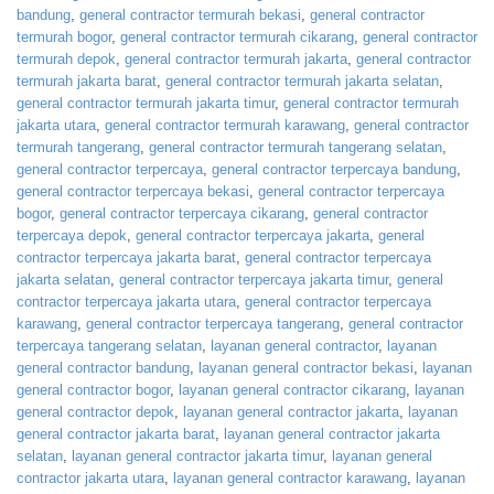
bandung
,
general contractor termurah bekasi
,
general contractor
termurah bogor
,
general contractor termurah cikarang
,
general contractor
termurah depok
,
general contractor termurah jakarta
,
general contractor
termurah jakarta barat
,
general contractor termurah jakarta selatan
,
general contractor termurah jakarta timur
,
general contractor termurah
jakarta utara
,
general contractor termurah karawang
,
general contractor
termurah tangerang
,
general contractor termurah tangerang selatan
,
general contractor terpercaya
,
general contractor terpercaya bandung
,
general contractor terpercaya bekasi
,
general contractor terpercaya
bogor
,
general contractor terpercaya cikarang
,
general contractor
terpercaya depok
,
general contractor terpercaya jakarta
,
general
contractor terpercaya jakarta barat
,
general contractor terpercaya
jakarta selatan
,
general contractor terpercaya jakarta timur
,
general
contractor terpercaya jakarta utara
,
general contractor terpercaya
karawang
,
general contractor terpercaya tangerang
,
general contractor
terpercaya tangerang selatan
,
layanan general contractor
,
layanan
general contractor bandung
,
layanan general contractor bekasi
,
layanan
general contractor bogor
,
layanan general contractor cikarang
,
layanan
general contractor depok
,
layanan general contractor jakarta
,
layanan
general contractor jakarta barat
,
layanan general contractor jakarta
selatan
,
layanan general contractor jakarta timur
,
layanan general
contractor jakarta utara
,
layanan general contractor karawang
,
layanan