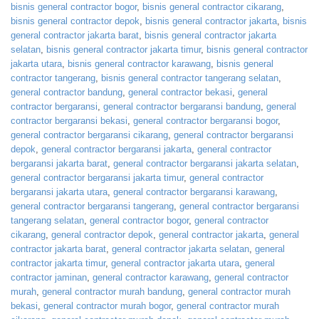
bisnis general contractor bogor
,
bisnis general contractor cikarang
,
bisnis general contractor depok
,
bisnis general contractor jakarta
,
bisnis
general contractor jakarta barat
,
bisnis general contractor jakarta
selatan
,
bisnis general contractor jakarta timur
,
bisnis general contractor
jakarta utara
,
bisnis general contractor karawang
,
bisnis general
contractor tangerang
,
bisnis general contractor tangerang selatan
,
general contractor bandung
,
general contractor bekasi
,
general
contractor bergaransi
,
general contractor bergaransi bandung
,
general
contractor bergaransi bekasi
,
general contractor bergaransi bogor
,
general contractor bergaransi cikarang
,
general contractor bergaransi
depok
,
general contractor bergaransi jakarta
,
general contractor
bergaransi jakarta barat
,
general contractor bergaransi jakarta selatan
,
general contractor bergaransi jakarta timur
,
general contractor
bergaransi jakarta utara
,
general contractor bergaransi karawang
,
general contractor bergaransi tangerang
,
general contractor bergaransi
tangerang selatan
,
general contractor bogor
,
general contractor
cikarang
,
general contractor depok
,
general contractor jakarta
,
general
contractor jakarta barat
,
general contractor jakarta selatan
,
general
contractor jakarta timur
,
general contractor jakarta utara
,
general
contractor jaminan
,
general contractor karawang
,
general contractor
murah
,
general contractor murah bandung
,
general contractor murah
bekasi
,
general contractor murah bogor
,
general contractor murah