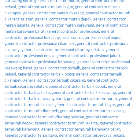
karawang barat
,
general contractor murah
,
general contractor murah
bekasi
,
general contractor murah bogor
,
general contractor murah
cikampek
,
general contractor murah cikarang
,
general contractor murah
cikarang selatan
,
general contractor murah depok
,
general contractor
murah jakarta
,
general contractor murah karawang
,
general contractor
murah karawang barat
,
general contractor profesional
,
general
contractor profesional bekasi
,
general contractor profesional bogor
,
general contractor profesional cikampek
,
general contractor profesional
cikarang
,
general contractor profesional cikarang selatan
,
general
contractor profesional depok
,
general contractor profesional jakarta
,
general contractor profesional karawang
,
general contractor profesional
karawang barat
,
general contractor terbaik
,
general contractor terbaik
bekasi
,
general contractor terbaik bogor
,
general contractor terbaik
cikampek
,
general contractor terbaik cikarang
,
general contractor
terbaik cikarang selatan
,
general contractor terbaik depok
,
general
contractor terbaik jakarta
,
general contractor terbaik karawang
,
general
contractor terbaik karawang barat
,
general contractor termurah
,
general
contractor termurah bekasi
,
general contractor termurah bogor
,
general
contractor termurah cikampek
,
general contractor termurah cikarang
,
general contractor termurah cikarang selatan
,
general contractor
termurah depok
,
general contractor termurah jakarta
,
general contractor
termurah karawang
,
general contractor termurah karawang barat
,
general contractor terpercaya
,
general contractor terpercaya bekasi
,