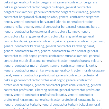
bekasi
,
general contractor bergaransi
,
general contractor bergaransi
bekasi
,
general contractor bergaransi bogor
,
general contractor
bergaransi cikampek
,
general contractor bergaransi cikarang
,
general
contractor bergaransi cikarang selatan
,
general contractor bergaransi
depok
,
general contractor bergaransi jakarta
,
general contractor
bergaransi karawang
,
general contractor bergaransi karawang barat
,
general contractor bogor
,
general contractor cikampek
,
general
contractor cikarang
,
general contractor cikarang selatan
,
general
contractor depok
,
general contractor jakarta
,
general contractor jaminan
,
general contractor karawang
,
general contractor karawang barat
,
general contractor murah
,
general contractor murah bekasi
,
general
contractor murah bogor
,
general contractor murah cikampek
,
general
contractor murah cikarang
,
general contractor murah cikarang selatan
,
general contractor murah depok
,
general contractor murah jakarta
,
general contractor murah karawang
,
general contractor murah karawang
barat
,
general contractor profesional
,
general contractor profesional
bekasi
,
general contractor profesional bogor
,
general contractor
profesional cikampek
,
general contractor profesional cikarang
,
general
contractor profesional cikarang selatan
,
general contractor profesional
depok
,
general contractor profesional jakarta
,
general contractor
profesional karawang
,
general contractor profesional karawang barat
,
general contractor terbaik
,
general contractor terbaik bekasi
,
general