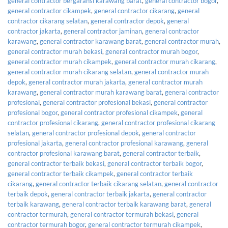
general contractor bergaransi karawang barat
,
general contractor bogor
,
general contractor cikampek
,
general contractor cikarang
,
general
contractor cikarang selatan
,
general contractor depok
,
general
contractor jakarta
,
general contractor jaminan
,
general contractor
karawang
,
general contractor karawang barat
,
general contractor murah
,
general contractor murah bekasi
,
general contractor murah bogor
,
general contractor murah cikampek
,
general contractor murah cikarang
,
general contractor murah cikarang selatan
,
general contractor murah
depok
,
general contractor murah jakarta
,
general contractor murah
karawang
,
general contractor murah karawang barat
,
general contractor
profesional
,
general contractor profesional bekasi
,
general contractor
profesional bogor
,
general contractor profesional cikampek
,
general
contractor profesional cikarang
,
general contractor profesional cikarang
selatan
,
general contractor profesional depok
,
general contractor
profesional jakarta
,
general contractor profesional karawang
,
general
contractor profesional karawang barat
,
general contractor terbaik
,
general contractor terbaik bekasi
,
general contractor terbaik bogor
,
general contractor terbaik cikampek
,
general contractor terbaik
cikarang
,
general contractor terbaik cikarang selatan
,
general contractor
terbaik depok
,
general contractor terbaik jakarta
,
general contractor
terbaik karawang
,
general contractor terbaik karawang barat
,
general
contractor termurah
,
general contractor termurah bekasi
,
general
contractor termurah bogor
,
general contractor termurah cikampek
,