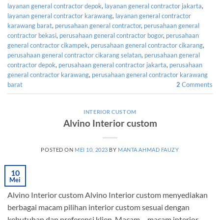
layanan general contractor depok
,
layanan general contractor jakarta
,
layanan general contractor karawang
,
layanan general contractor
karawang barat
,
perusahaan general contractor
,
perusahaan general
contractor bekasi
,
perusahaan general contractor bogor
,
perusahaan
general contractor cikampek
,
perusahaan general contractor cikarang
,
perusahaan general contractor cikarang selatan
,
perusahaan general
contractor depok
,
perusahaan general contractor jakarta
,
perusahaan
general contractor karawang
,
perusahaan general contractor karawang
barat
2
Comments
INTERIOR CUSTOM
Alvino Interior custom
POSTED ON
MEI 10, 2023
BY
MANTA AHMAD FAUZY
10
Mei
Alvino Interior custom Alvino Interior custom menyediakan
berbagai macam pilihan interior custom sesuai dengan
kebutuhan dan preferensi klien. Macam – macam interior