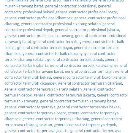
murah karawang barat
,
general contractor profesional
,
general
contractor profesional bekasi
,
general contractor profesional bogor
,
general contractor profesional cikampek
,
general contractor profesional
cikarang
,
general contractor profesional cikarang selatan
,
general
contractor profesional depok
,
general contractor profesional jakarta
,
general contractor profesional karawang
,
general contractor profesional
karawang barat
,
general contractor terbaik
,
general contractor terbaik
bekasi
,
general contractor terbaik bogor
,
general contractor terbaik
cikampek
,
general contractor terbaik cikarang
,
general contractor
terbaik cikarang selatan
,
general contractor terbaik depok
,
general
contractor terbaik jakarta
,
general contractor terbaik karawang
,
general
contractor terbaik karawang barat
,
general contractor termurah
,
general
contractor termurah bekasi
,
general contractor termurah bogor
,
general
contractor termurah cikampek
,
general contractor termurah cikarang
,
general contractor termurah cikarang selatan
,
general contractor
termurah depok
,
general contractor termurah jakarta
,
general contractor
termurah karawang
,
general contractor termurah karawang barat
,
general contractor terpercaya
,
general contractor terpercaya bekasi
,
general contractor terpercaya bogor
,
general contractor terpercaya
cikampek
,
general contractor terpercaya cikarang
,
general contractor
terpercaya cikarang selatan
,
general contractor terpercaya depok
,
general contractor terpercaya jakarta
,
general contractor terpercaya