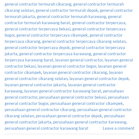
general contractor termurah cikarang
,
general contractor termurah
cikarang selatan
,
general contractor termurah depok
,
general contractor
termurah jakarta
,
general contractor termurah karawang
,
general
contractor termurah karawang barat
,
general contractor terpercaya
,
general contractor terpercaya bekasi
,
general contractor terpercaya
bogor
,
general contractor terpercaya cikampek
,
general contractor
terpercaya cikarang
,
general contractor terpercaya cikarang selatan
,
general contractor terpercaya depok
,
general contractor terpercaya
jakarta
,
general contractor terpercaya karawang
,
general contractor
terpercaya karawang barat
,
layanan general contractor
,
layanan general
contractor bekasi
,
layanan general contractor bogor
,
layanan general
contractor cikampek
,
layanan general contractor cikarang
,
layanan
general contractor cikarang selatan
,
layanan general contractor depok
,
layanan general contractor jakarta
,
layanan general contractor
karawang
,
layanan general contractor karawang barat
,
perusahaan
general contractor
,
perusahaan general contractor bekasi
,
perusahaan
general contractor bogor
,
perusahaan general contractor cikampek
,
perusahaan general contractor cikarang
,
perusahaan general contractor
cikarang selatan
,
perusahaan general contractor depok
,
perusahaan
general contractor jakarta
,
perusahaan general contractor karawang
,
perusahaan general contractor karawang barat
Leave a comment