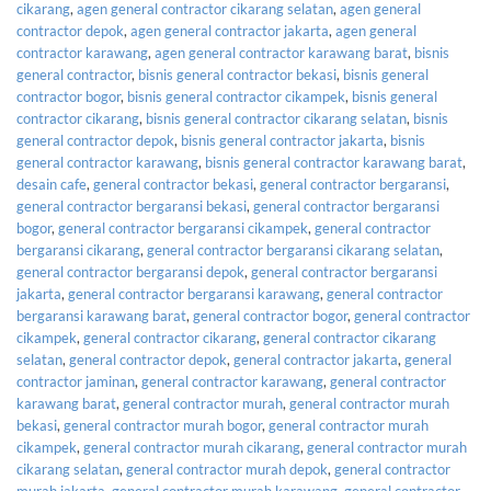
cikarang
,
agen general contractor cikarang selatan
,
agen general
contractor depok
,
agen general contractor jakarta
,
agen general
contractor karawang
,
agen general contractor karawang barat
,
bisnis
general contractor
,
bisnis general contractor bekasi
,
bisnis general
contractor bogor
,
bisnis general contractor cikampek
,
bisnis general
contractor cikarang
,
bisnis general contractor cikarang selatan
,
bisnis
general contractor depok
,
bisnis general contractor jakarta
,
bisnis
general contractor karawang
,
bisnis general contractor karawang barat
,
desain cafe
,
general contractor bekasi
,
general contractor bergaransi
,
general contractor bergaransi bekasi
,
general contractor bergaransi
bogor
,
general contractor bergaransi cikampek
,
general contractor
bergaransi cikarang
,
general contractor bergaransi cikarang selatan
,
general contractor bergaransi depok
,
general contractor bergaransi
jakarta
,
general contractor bergaransi karawang
,
general contractor
bergaransi karawang barat
,
general contractor bogor
,
general contractor
cikampek
,
general contractor cikarang
,
general contractor cikarang
selatan
,
general contractor depok
,
general contractor jakarta
,
general
contractor jaminan
,
general contractor karawang
,
general contractor
karawang barat
,
general contractor murah
,
general contractor murah
bekasi
,
general contractor murah bogor
,
general contractor murah
cikampek
,
general contractor murah cikarang
,
general contractor murah
cikarang selatan
,
general contractor murah depok
,
general contractor
murah jakarta
,
general contractor murah karawang
,
general contractor