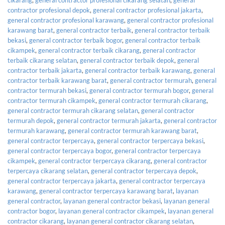
cikarang
,
general contractor profesional cikarang selatan
,
general
contractor profesional depok
,
general contractor profesional jakarta
,
general contractor profesional karawang
,
general contractor profesional
karawang barat
,
general contractor terbaik
,
general contractor terbaik
bekasi
,
general contractor terbaik bogor
,
general contractor terbaik
cikampek
,
general contractor terbaik cikarang
,
general contractor
terbaik cikarang selatan
,
general contractor terbaik depok
,
general
contractor terbaik jakarta
,
general contractor terbaik karawang
,
general
contractor terbaik karawang barat
,
general contractor termurah
,
general
contractor termurah bekasi
,
general contractor termurah bogor
,
general
contractor termurah cikampek
,
general contractor termurah cikarang
,
general contractor termurah cikarang selatan
,
general contractor
termurah depok
,
general contractor termurah jakarta
,
general contractor
termurah karawang
,
general contractor termurah karawang barat
,
general contractor terpercaya
,
general contractor terpercaya bekasi
,
general contractor terpercaya bogor
,
general contractor terpercaya
cikampek
,
general contractor terpercaya cikarang
,
general contractor
terpercaya cikarang selatan
,
general contractor terpercaya depok
,
general contractor terpercaya jakarta
,
general contractor terpercaya
karawang
,
general contractor terpercaya karawang barat
,
layanan
general contractor
,
layanan general contractor bekasi
,
layanan general
contractor bogor
,
layanan general contractor cikampek
,
layanan general
contractor cikarang
,
layanan general contractor cikarang selatan
,