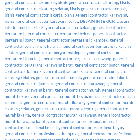
general contractor cikampek
,
bisnis general contractor cikarang
,
bisnis
general contractor cikarang selatan
,
bisnis general contractor depok
,
bisnis general contractor jakarta
,
bisnis general contractor karawang
,
bisnis general contractor karawang barat
,
DESAIN INTERIOR
,
Desain
interior modern klasik
,
general contractor bekasi
,
general contractor
bergaransi
,
general contractor bergaransi bekasi
,
general contractor
bergaransi bogor
,
general contractor bergaransi cikampek
,
general
contractor bergaransi cikarang
,
general contractor bergaransi cikarang
selatan
,
general contractor bergaransi depok
,
general contractor
bergaransi jakarta
,
general contractor bergaransi karawang
,
general
contractor bergaransi karawang barat
,
general contractor bogor
,
general
contractor cikampek
,
general contractor cikarang
,
general contractor
cikarang selatan
,
general contractor depok
,
general contractor jakarta
,
general contractor jaminan
,
general contractor karawang
,
general
contractor karawang barat
,
general contractor murah
,
general contractor
murah bekasi
,
general contractor murah bogor
,
general contractor murah
cikampek
,
general contractor murah cikarang
,
general contractor murah
cikarang selatan
,
general contractor murah depok
,
general contractor
murah jakarta
,
general contractor murah karawang
,
general contractor
murah karawang barat
,
general contractor profesional
,
general
contractor profesional bekasi
,
general contractor profesional bogor
,
general contractor profesional cikampek
,
general contractor profesional