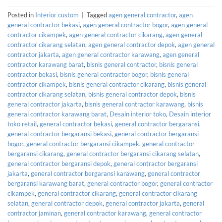
Posted in
Interior custom
|
Tagged
agen general contractor
,
agen
general contractor bekasi
,
agen general contractor bogor
,
agen general
contractor cikampek
,
agen general contractor cikarang
,
agen general
contractor cikarang selatan
,
agen general contractor depok
,
agen general
contractor jakarta
,
agen general contractor karawang
,
agen general
contractor karawang barat
,
bisnis general contractor
,
bisnis general
contractor bekasi
,
bisnis general contractor bogor
,
bisnis general
contractor cikampek
,
bisnis general contractor cikarang
,
bisnis general
contractor cikarang selatan
,
bisnis general contractor depok
,
bisnis
general contractor jakarta
,
bisnis general contractor karawang
,
bisnis
general contractor karawang barat
,
Desain interior toko
,
Desain interior
toko retail
,
general contractor bekasi
,
general contractor bergaransi
,
general contractor bergaransi bekasi
,
general contractor bergaransi
bogor
,
general contractor bergaransi cikampek
,
general contractor
bergaransi cikarang
,
general contractor bergaransi cikarang selatan
,
general contractor bergaransi depok
,
general contractor bergaransi
jakarta
,
general contractor bergaransi karawang
,
general contractor
bergaransi karawang barat
,
general contractor bogor
,
general contractor
cikampek
,
general contractor cikarang
,
general contractor cikarang
selatan
,
general contractor depok
,
general contractor jakarta
,
general
contractor jaminan
,
general contractor karawang
,
general contractor