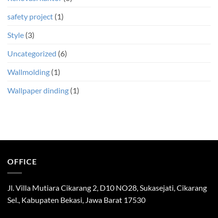
safety project
(1)
Style
(3)
Uncategorized
(6)
Wallmolding
(1)
Wallpaper dinding
(1)
OFFICE
Jl. Villa Mutiara Cikarang 2, D10 NO28, Sukasejati, Cikarang
Sel., Kabupaten Bekasi, Jawa Barat 17530