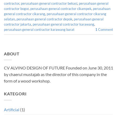
contractor
,
perusahaan general contractor bekasi
,
perusahaan general
contractor bogor
,
perusahaan general contractor cikampek
,
perusahaan
general contractor cikarang
,
perusahaan general contractor cikarang
selatan
,
perusahaan general contractor depok
,
perusahaan general
contractor jakarta
,
perusahaan general contractor karawang
,
perusahaan general contractor karawang barat
1
Comment
ABOUT
CV ALVINO DESIGN OF FUTURE Founded on June 30, 2011
by chaerul mustajab as the director of this company in the
form of a wood workshop.
KATEGORI
Artificial
(1)