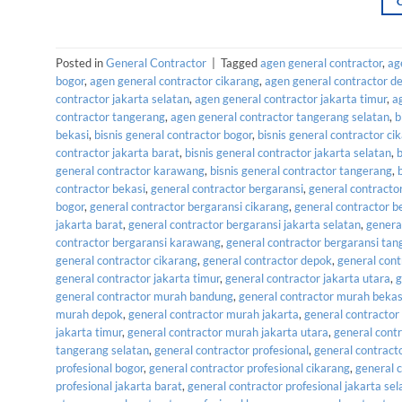
Posted in
General Contractor
|
Tagged
agen general contractor
,
ag
bogor
,
agen general contractor cikarang
,
agen general contractor d
contractor jakarta selatan
,
agen general contractor jakarta timur
,
a
contractor tangerang
,
agen general contractor tangerang selatan
,
b
bekasi
,
bisnis general contractor bogor
,
bisnis general contractor ci
contractor jakarta barat
,
bisnis general contractor jakarta selatan
,
b
general contractor karawang
,
bisnis general contractor tangerang
,
contractor bekasi
,
general contractor bergaransi
,
general contracto
bogor
,
general contractor bergaransi cikarang
,
general contractor b
jakarta barat
,
general contractor bergaransi jakarta selatan
,
genera
contractor bergaransi karawang
,
general contractor bergaransi ta
general contractor cikarang
,
general contractor depok
,
general cont
general contractor jakarta timur
,
general contractor jakarta utara
,
g
general contractor murah bandung
,
general contractor murah bekas
murah depok
,
general contractor murah jakarta
,
general contractor
jakarta timur
,
general contractor murah jakarta utara
,
general cont
tangerang selatan
,
general contractor profesional
,
general contract
profesional bogor
,
general contractor profesional cikarang
,
general 
profesional jakarta barat
,
general contractor profesional jakarta sel