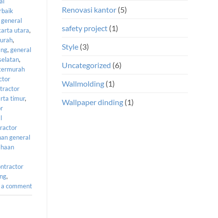
al
Renovasi kantor
(5)
rbaik
,
general
safety project
(1)
karta utara
,
murah
,
Style
(3)
ang
,
general
selatan
,
Uncategorized
(6)
 termurah
ctor
Wallmolding
(1)
tractor
rta timur
,
Wallpaper dinding
(1)
or
l
ractor
nan general
ahaan
ntractor
ang
,
 a comment