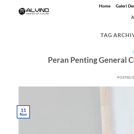
Skip
Home
Galeri De
to
J
content
TAG ARCHI
Peran Penting General C
POSTED 
11
Nov