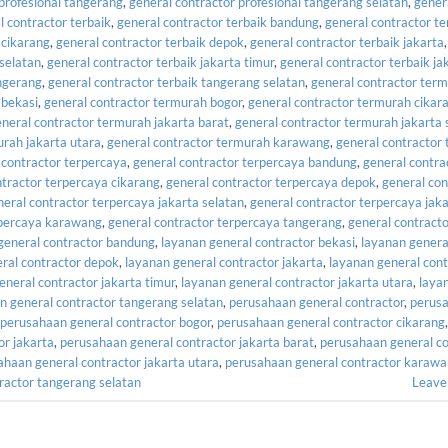
 profesional tangerang
,
general contractor profesional tangerang selatan
,
gener
l contractor terbaik
,
general contractor terbaik bandung
,
general contractor te
 cikarang
,
general contractor terbaik depok
,
general contractor terbaik jakarta
 selatan
,
general contractor terbaik jakarta timur
,
general contractor terbaik ja
angerang
,
general contractor terbaik tangerang selatan
,
general contractor ter
 bekasi
,
general contractor termurah bogor
,
general contractor termurah cikar
neral contractor termurah jakarta barat
,
general contractor termurah jakarta 
urah jakarta utara
,
general contractor termurah karawang
,
general contractor
 contractor terpercaya
,
general contractor terpercaya bandung
,
general contra
ntractor terpercaya cikarang
,
general contractor terpercaya depok
,
general con
neral contractor terpercaya jakarta selatan
,
general contractor terpercaya jaka
rpercaya karawang
,
general contractor terpercaya tangerang
,
general contract
general contractor bandung
,
layanan general contractor bekasi
,
layanan genera
ral contractor depok
,
layanan general contractor jakarta
,
layanan general cont
eneral contractor jakarta timur
,
layanan general contractor jakarta utara
,
laya
n general contractor tangerang selatan
,
perusahaan general contractor
,
perus
perusahaan general contractor bogor
,
perusahaan general contractor cikarang
,
or jakarta
,
perusahaan general contractor jakarta barat
,
perusahaan general co
ahaan general contractor jakarta utara
,
perusahaan general contractor karaw
ractor tangerang selatan
Leave