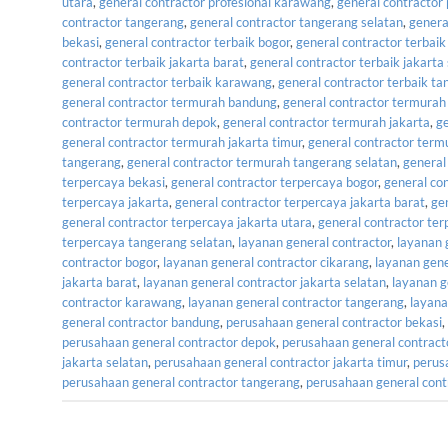
utara
,
general contractor profesional karawang
,
general contractor
contractor tangerang
,
general contractor tangerang selatan
,
genera
bekasi
,
general contractor terbaik bogor
,
general contractor terbaik
contractor terbaik jakarta barat
,
general contractor terbaik jakarta
general contractor terbaik karawang
,
general contractor terbaik t
general contractor termurah bandung
,
general contractor termurah
contractor termurah depok
,
general contractor termurah jakarta
,
ge
general contractor termurah jakarta timur
,
general contractor term
tangerang
,
general contractor termurah tangerang selatan
,
general
terpercaya bekasi
,
general contractor terpercaya bogor
,
general co
terpercaya jakarta
,
general contractor terpercaya jakarta barat
,
ge
general contractor terpercaya jakarta utara
,
general contractor te
terpercaya tangerang selatan
,
layanan general contractor
,
layanan 
contractor bogor
,
layanan general contractor cikarang
,
layanan gene
jakarta barat
,
layanan general contractor jakarta selatan
,
layanan g
contractor karawang
,
layanan general contractor tangerang
,
layana
general contractor bandung
,
perusahaan general contractor bekasi
,
perusahaan general contractor depok
,
perusahaan general contract
jakarta selatan
,
perusahaan general contractor jakarta timur
,
perus
perusahaan general contractor tangerang
,
perusahaan general cont