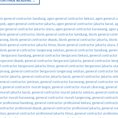
CONTINUE READING
→
en general contractor bandung
,
agen general contractor bekasi
,
agen general c
epok
,
agen general contractor jakarta
,
agen general contractor jakarta barat
,
a
gen general contractor jakarta utara
,
agen general contractor karawang
,
agen 
isnis general contractor
,
bisnis general contractor bandung
,
bisnis general cont
karang
,
bisnis general contractor depok
,
bisnis general contractor jakarta
,
bisnis
isnis general contractor jakarta timur
,
bisnis general contractor jakarta utara
,
bisnis general contractor tangerang selatan
,
general contractor bandung
,
gener
r bergaransi bandung
,
general contractor bergaransi bekasi
,
general contractor
ergaransi depok
,
general contractor bergaransi jakarta
,
general contractor ber
l contractor bergaransi jakarta timur
,
general contractor bergaransi jakarta ut
ngerang
,
general contractor bergaransi tangerang selatan
,
general contractor b
ractor jakarta
,
general contractor jakarta barat
,
general contractor jakarta sel
eneral contractor jaminan
,
general contractor karawang
,
general contractor m
i
,
general contractor murah bogor
,
general contractor murah cikarang
,
general
 murah jakarta barat
,
general contractor murah jakarta selatan
,
general contra
ractor murah karawang
,
general contractor murah tangerang
,
general contract
or profesional bandung
,
general contractor profesional bekasi
,
general contract
contractor profesional depok
,
general contractor profesional jakarta
,
general co
atan
,
general contractor profesional jakarta timur
,
general contractor profesiona