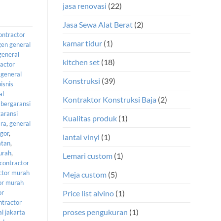
jasa renovasi
(22)
Jasa Sewa Alat Berat
(2)
ontractor
kamar tidur
(1)
gen general
general
kitchen set
(18)
ractor
 general
Konstruksi
(39)
bisnis
al
Kontraktor Konstruksi Baja
(2)
 bergaransi
garansi
Kualitas produk
(1)
ara
,
general
ogor
,
lantai vinyl
(1)
atan
,
urah
,
Lemari custom
(1)
 contractor
ctor murah
Meja custom
(5)
or murah
or
Price list alvino
(1)
ntractor
proses pengukuran
(1)
l jakarta