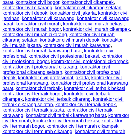
barat
,
kontraktor civil bogor
,
kontraktor civil cikampek
,
kontraktor civil cikarang
,
kontraktor civil cikarang selatan
,
kontraktor civil depok
,
kontraktor civil jakarta
,
kontraktor civil
jaminan
,
kontraktor civil karawang
,
kontraktor civil karawang
barat
,
kontraktor civil murah
,
kontraktor civil murah bekasi
,
kontraktor civil murah bogor
,
kontraktor civil murah cikampek
,
kontraktor civil murah cikarang
,
kontraktor civil murah
cikarang selatan
,
kontraktor civil murah depok
,
kontraktor
civil murah jakarta
,
kontraktor civil murah karawang
,
kontraktor civil murah karawang barat
,
kontraktor civil
profesional
,
kontraktor civil profesional bekasi
,
kontraktor
civil profesional bogor
,
kontraktor civil profesional cikampek
,
kontraktor civil profesional cikarang
,
kontraktor civil
profesional cikarang selatan
,
kontraktor civil profesional
depok
,
kontraktor civil profesional jakarta
,
kontraktor civil
profesional karawang
,
kontraktor civil profesional karawang
barat
,
kontraktor civil terbaik
,
kontraktor civil terbaik bekasi
,
kontraktor civil terbaik bogor
,
kontraktor civil terbaik
cikampek
,
kontraktor civil terbaik cikarang
,
kontraktor civil
terbaik cikarang selatan
,
kontraktor civil terbaik depok
,
kontraktor civil terbaik jakarta
,
kontraktor civil terbaik
karawang
,
kontraktor civil terbaik karawang barat
,
kontraktor
civil termurah
,
kontraktor civil termurah bekasi
,
kontraktor
civil termurah bogor
,
kontraktor civil termurah cikampek
,
kontraktor civil termurah cikarang
,
kontraktor civil termurah