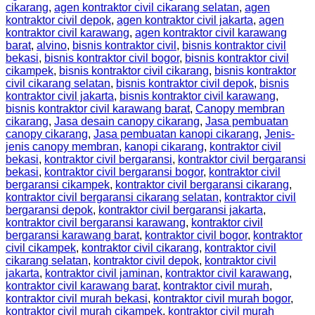
cikarang
,
agen kontraktor civil cikarang selatan
,
agen
kontraktor civil depok
,
agen kontraktor civil jakarta
,
agen
kontraktor civil karawang
,
agen kontraktor civil karawang
barat
,
alvino
,
bisnis kontraktor civil
,
bisnis kontraktor civil
bekasi
,
bisnis kontraktor civil bogor
,
bisnis kontraktor civil
cikampek
,
bisnis kontraktor civil cikarang
,
bisnis kontraktor
civil cikarang selatan
,
bisnis kontraktor civil depok
,
bisnis
kontraktor civil jakarta
,
bisnis kontraktor civil karawang
,
bisnis kontraktor civil karawang barat
,
Canopy membran
cikarang
,
Jasa desain canopy cikarang
,
Jasa pembuatan
canopy cikarang
,
Jasa pembuatan kanopi cikarang
,
Jenis-
jenis canopy membran
,
kanopi cikarang
,
kontraktor civil
bekasi
,
kontraktor civil bergaransi
,
kontraktor civil bergaransi
bekasi
,
kontraktor civil bergaransi bogor
,
kontraktor civil
bergaransi cikampek
,
kontraktor civil bergaransi cikarang
,
kontraktor civil bergaransi cikarang selatan
,
kontraktor civil
bergaransi depok
,
kontraktor civil bergaransi jakarta
,
kontraktor civil bergaransi karawang
,
kontraktor civil
bergaransi karawang barat
,
kontraktor civil bogor
,
kontraktor
civil cikampek
,
kontraktor civil cikarang
,
kontraktor civil
cikarang selatan
,
kontraktor civil depok
,
kontraktor civil
jakarta
,
kontraktor civil jaminan
,
kontraktor civil karawang
,
kontraktor civil karawang barat
,
kontraktor civil murah
,
kontraktor civil murah bekasi
,
kontraktor civil murah bogor
,
kontraktor civil murah cikampek
,
kontraktor civil murah