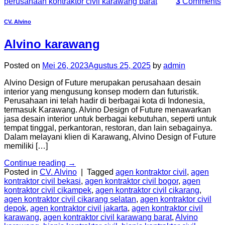
perusahaan kontraktor civil karawang barat
3
Comments
CV. Alvino
Alvino karawang
Posted on
Mei 26, 2023
Agustus 25, 2025
by
admin
Alvino Design of Future merupakan perusahaan desain
interior yang mengusung konsep modern dan futuristik.
Perusahaan ini telah hadir di berbagai kota di Indonesia,
termasuk Karawang. Alvino Design of Future menawarkan
jasa desain interior untuk berbagai kebutuhan, seperti untuk
tempat tinggal, perkantoran, restoran, dan lain sebagainya.
Dalam melayani klien di Karawang, Alvino Design of Future
memiliki […]
Continue reading
→
Posted in
CV. Alvino
|
Tagged
agen kontraktor civil
,
agen
kontraktor civil bekasi
,
agen kontraktor civil bogor
,
agen
kontraktor civil cikampek
,
agen kontraktor civil cikarang
,
agen kontraktor civil cikarang selatan
,
agen kontraktor civil
depok
,
agen kontraktor civil jakarta
,
agen kontraktor civil
karawang
,
agen kontraktor civil karawang barat
,
Alvino