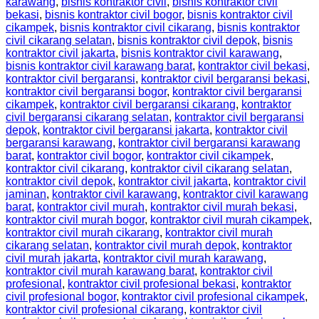
karawang
,
bisnis kontraktor civil
,
bisnis kontraktor civil
bekasi
,
bisnis kontraktor civil bogor
,
bisnis kontraktor civil
cikampek
,
bisnis kontraktor civil cikarang
,
bisnis kontraktor
civil cikarang selatan
,
bisnis kontraktor civil depok
,
bisnis
kontraktor civil jakarta
,
bisnis kontraktor civil karawang
,
bisnis kontraktor civil karawang barat
,
kontraktor civil bekasi
,
kontraktor civil bergaransi
,
kontraktor civil bergaransi bekasi
,
kontraktor civil bergaransi bogor
,
kontraktor civil bergaransi
cikampek
,
kontraktor civil bergaransi cikarang
,
kontraktor
civil bergaransi cikarang selatan
,
kontraktor civil bergaransi
depok
,
kontraktor civil bergaransi jakarta
,
kontraktor civil
bergaransi karawang
,
kontraktor civil bergaransi karawang
barat
,
kontraktor civil bogor
,
kontraktor civil cikampek
,
kontraktor civil cikarang
,
kontraktor civil cikarang selatan
,
kontraktor civil depok
,
kontraktor civil jakarta
,
kontraktor civil
jaminan
,
kontraktor civil karawang
,
kontraktor civil karawang
barat
,
kontraktor civil murah
,
kontraktor civil murah bekasi
,
kontraktor civil murah bogor
,
kontraktor civil murah cikampek
,
kontraktor civil murah cikarang
,
kontraktor civil murah
cikarang selatan
,
kontraktor civil murah depok
,
kontraktor
civil murah jakarta
,
kontraktor civil murah karawang
,
kontraktor civil murah karawang barat
,
kontraktor civil
profesional
,
kontraktor civil profesional bekasi
,
kontraktor
civil profesional bogor
,
kontraktor civil profesional cikampek
,
kontraktor civil profesional cikarang
,
kontraktor civil