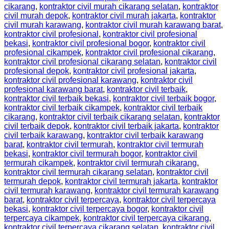
cikarang
,
kontraktor civil murah cikarang selatan
,
kontraktor
civil murah depok
,
kontraktor civil murah jakarta
,
kontraktor
civil murah karawang
,
kontraktor civil murah karawang barat
,
kontraktor civil profesional
,
kontraktor civil profesional
bekasi
,
kontraktor civil profesional bogor
,
kontraktor civil
profesional cikampek
,
kontraktor civil profesional cikarang
,
kontraktor civil profesional cikarang selatan
,
kontraktor civil
profesional depok
,
kontraktor civil profesional jakarta
,
kontraktor civil profesional karawang
,
kontraktor civil
profesional karawang barat
,
kontraktor civil terbaik
,
kontraktor civil terbaik bekasi
,
kontraktor civil terbaik bogor
,
kontraktor civil terbaik cikampek
,
kontraktor civil terbaik
cikarang
,
kontraktor civil terbaik cikarang selatan
,
kontraktor
civil terbaik depok
,
kontraktor civil terbaik jakarta
,
kontraktor
civil terbaik karawang
,
kontraktor civil terbaik karawang
barat
,
kontraktor civil termurah
,
kontraktor civil termurah
bekasi
,
kontraktor civil termurah bogor
,
kontraktor civil
termurah cikampek
,
kontraktor civil termurah cikarang
,
kontraktor civil termurah cikarang selatan
,
kontraktor civil
termurah depok
,
kontraktor civil termurah jakarta
,
kontraktor
civil termurah karawang
,
kontraktor civil termurah karawang
barat
,
kontraktor civil terpercaya
,
kontraktor civil terpercaya
bekasi
,
kontraktor civil terpercaya bogor
,
kontraktor civil
terpercaya cikampek
,
kontraktor civil terpercaya cikarang
,
kontraktor civil terpercaya cikarang selatan
,
kontraktor civil