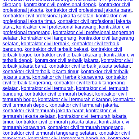
cikarang
,
kontraktor civil profesional depok
,
kontraktor civil
profesional jakarta
,
kontraktor civil profesional jakarta barat
,
kontraktor civil profesional jakarta selatan
,
kontraktor civil
profesional jakarta timur
,
kontraktor civil profesional jakarta
utara
,
kontraktor civil profesional karawang
,
kontraktor civil
profesional tangerang
,
kontraktor civil profesional tangerang
selatan
,
kontraktor civil tangerang
,
kontraktor civil tangerang
selatan
,
kontraktor civil terbaik
,
kontraktor civil terbaik
bandung
,
kontraktor civil terbaik bekasi
,
kontraktor civil
terbaik bogor
,
kontraktor civil terbaik cikarang
,
kontraktor civil
terbaik depok
,
kontraktor civil terbaik jakarta
,
kontraktor civil
terbaik jakarta barat
,
kontraktor civil terbaik jakarta selatan
,
kontraktor civil terbaik jakarta timur
,
kontraktor civil terbaik
jakarta utara
,
kontraktor civil terbaik karawang
,
kontraktor
civil terbaik tangerang
,
kontraktor civil terbaik tangerang
selatan
,
kontraktor civil termurah
,
kontraktor civil termurah
bandung
,
kontraktor civil termurah bekasi
,
kontraktor civil
termurah bogor
,
kontraktor civil termurah cikarang
,
kontraktor
civil termurah depok
,
kontraktor civil termurah jakarta
,
kontraktor civil termurah jakarta barat
,
kontraktor civil
termurah jakarta selatan
,
kontraktor civil termurah jakarta
timur
,
kontraktor civil termurah jakarta utara
,
kontraktor civil
termurah karawang
,
kontraktor civil termurah tangerang
,
kontraktor civil termurah tangerang selatan
,
kontraktor civil
terpercaya
,
kontraktor civil terpercaya bandung
,
kontraktor