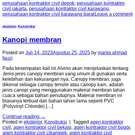
perusahaan kontraktor civil depok
,
perusahaan kontraktor
civil jakarta
,
perusahaan kontraktor civil karawang
,
perusahaan kontraktor civil karawang barat
Leave a comment
eksterior
,
Konstruksi
Kanopi membran
Posted on
Juli 14, 2023
Agustus 25, 2025
by
manta ahmad
fauzi
Pada kesempatan kali ini Alvino akan menjelaskan tentang
Jenis-jenis canopy membran yang umum di gunakan serta
kelebihan dan kekurangan nya. Canopy membran, juga
dikenal sebagai canopy tensile atau canopy kain, adalah
jenis canopi yang menggunakan material membran tahan
cuaca sebagai bahan penutupnya. Material membran ini
biasanya terbuat dari bahan tahan lama seperti PVC
(Polyvinyl Chloride) […]
Continue reading
→
Posted in
eksterior
,
Konstruksi
|
Tagged
agen kontraktor
civil
,
agen kontraktor civil bekasi
,
agen kontraktor civil bogor
,
agen kontraktor civil cikampek
,
agen kontraktor civil