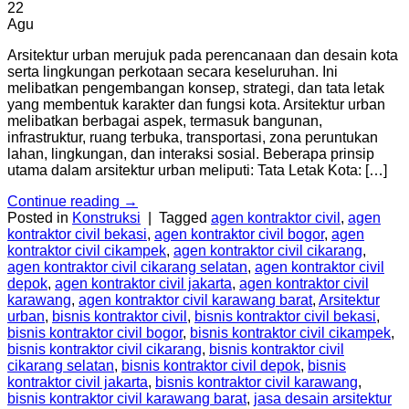
22
Agu
Arsitektur urban merujuk pada perencanaan dan desain kota
serta lingkungan perkotaan secara keseluruhan. Ini
melibatkan pengembangan konsep, strategi, dan tata letak
yang membentuk karakter dan fungsi kota. Arsitektur urban
melibatkan berbagai aspek, termasuk bangunan,
infrastruktur, ruang terbuka, transportasi, zona peruntukan
lahan, lingkungan, dan interaksi sosial. Beberapa prinsip
utama dalam arsitektur urban meliputi: Tata Letak Kota: […]
Continue reading
→
Posted in
Konstruksi
|
Tagged
agen kontraktor civil
,
agen
kontraktor civil bekasi
,
agen kontraktor civil bogor
,
agen
kontraktor civil cikampek
,
agen kontraktor civil cikarang
,
agen kontraktor civil cikarang selatan
,
agen kontraktor civil
depok
,
agen kontraktor civil jakarta
,
agen kontraktor civil
karawang
,
agen kontraktor civil karawang barat
,
Arsitektur
urban
,
bisnis kontraktor civil
,
bisnis kontraktor civil bekasi
,
bisnis kontraktor civil bogor
,
bisnis kontraktor civil cikampek
,
bisnis kontraktor civil cikarang
,
bisnis kontraktor civil
cikarang selatan
,
bisnis kontraktor civil depok
,
bisnis
kontraktor civil jakarta
,
bisnis kontraktor civil karawang
,
bisnis kontraktor civil karawang barat
,
jasa desain arsitektur