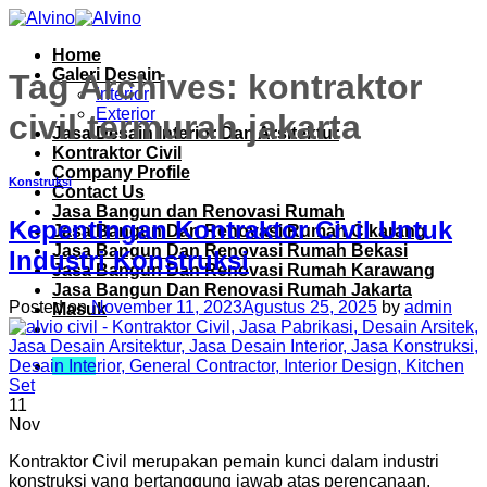
Skip
to
Home
content
Galeri Desain
Tag Archives:
kontraktor
Interior
Exterior
civil termurah jakarta
Jasa Desain Interior Dan Arsitektur
Kontraktor Civil
Company Profile
Konstruksi
Contact Us
Jasa Bangun dan Renovasi Rumah
Kepentingan Kontraktor Civil Untuk
Jasa Bangun Dan Renovasi Rumah Cikarang
Jasa Bangun Dan Renovasi Rumah Bekasi
Industri Konstruksi
Jasa Bangun Dan Renovasi Rumah Karawang
Jasa Bangun Dan Renovasi Rumah Jakarta
Posted on
November 11, 2023
Agustus 25, 2025
by
admin
Masuk
Menu
11
Nov
Kontraktor Civil merupakan pemain kunci dalam industri
konstruksi yang bertanggung jawab atas perencanaan,