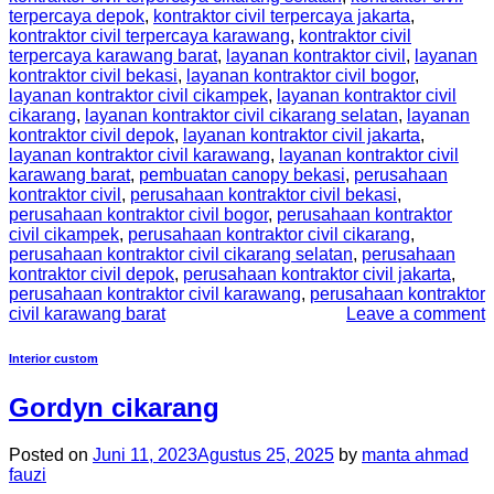
terpercaya depok
,
kontraktor civil terpercaya jakarta
,
kontraktor civil terpercaya karawang
,
kontraktor civil
terpercaya karawang barat
,
layanan kontraktor civil
,
layanan
kontraktor civil bekasi
,
layanan kontraktor civil bogor
,
layanan kontraktor civil cikampek
,
layanan kontraktor civil
cikarang
,
layanan kontraktor civil cikarang selatan
,
layanan
kontraktor civil depok
,
layanan kontraktor civil jakarta
,
layanan kontraktor civil karawang
,
layanan kontraktor civil
karawang barat
,
pembuatan canopy bekasi
,
perusahaan
kontraktor civil
,
perusahaan kontraktor civil bekasi
,
perusahaan kontraktor civil bogor
,
perusahaan kontraktor
civil cikampek
,
perusahaan kontraktor civil cikarang
,
perusahaan kontraktor civil cikarang selatan
,
perusahaan
kontraktor civil depok
,
perusahaan kontraktor civil jakarta
,
perusahaan kontraktor civil karawang
,
perusahaan kontraktor
civil karawang barat
Leave a comment
Interior custom
Gordyn cikarang
Posted on
Juni 11, 2023
Agustus 25, 2025
by
manta ahmad
fauzi