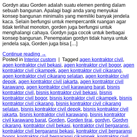
Gordyn atau Gorden adalah suatu elemen penting dalam
sebuah bangunan. Apalagi bagi anda yang menyukai
konsep bangunan minimalis yang memiliki banyak jendela
kaca. Selain berfungsi untuk mempercantik ruangan agar
tidak terlihat monoton, gorden juga berfungsi untuk
menghalangi cahaya. Gordyn juga cocok untuk berbagai
konsep bangunan. Penempatan gordyn tidak hanya untuk
jendela saja, Gorden juga bisa […]
Continue reading
→
Posted in
Interior custom
|
Tagged
agen kontraktor civil
,
agen kontraktor civil bekasi
,
agen kontraktor civil bogor
,
agen
kontraktor civil cikampek
,
agen kontraktor civil cikarang
,
agen kontraktor civil cikarang selatan
,
agen kontraktor civil
depok
,
agen kontraktor civil jakarta
,
agen kontraktor civil
karawang
,
agen kontraktor civil karawang barat
,
bisnis
kontraktor civil
,
bisnis kontraktor civil bekasi
,
bisnis
kontraktor civil bogor
,
bisnis kontraktor civil cikampek
,
bisnis
kontraktor civil cikarang
,
bisnis kontraktor civil cikarang
selatan
,
bisnis kontraktor civil depok
,
bisnis kontraktor civil
jakarta
,
bisnis kontraktor civil karawang
,
bisnis kontraktor
civil karawang barat
,
Gorden
,
Gorden tirai
,
gordyn
,
Gordyn
cikarang
,
kontraktor civil bekasi
,
kontraktor civil bergaransi
,
kontraktor civil bergaransi bekasi
,
kontraktor civil bergaransi
bogor
,
kontraktor civil bergaransi cikampek
,
kontraktor civil