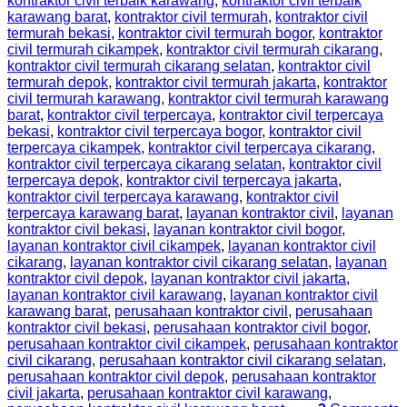
kontraktor civil terbaik karawang
,
kontraktor civil terbaik
karawang barat
,
kontraktor civil termurah
,
kontraktor civil
termurah bekasi
,
kontraktor civil termurah bogor
,
kontraktor
civil termurah cikampek
,
kontraktor civil termurah cikarang
,
kontraktor civil termurah cikarang selatan
,
kontraktor civil
termurah depok
,
kontraktor civil termurah jakarta
,
kontraktor
civil termurah karawang
,
kontraktor civil termurah karawang
barat
,
kontraktor civil terpercaya
,
kontraktor civil terpercaya
bekasi
,
kontraktor civil terpercaya bogor
,
kontraktor civil
terpercaya cikampek
,
kontraktor civil terpercaya cikarang
,
kontraktor civil terpercaya cikarang selatan
,
kontraktor civil
terpercaya depok
,
kontraktor civil terpercaya jakarta
,
kontraktor civil terpercaya karawang
,
kontraktor civil
terpercaya karawang barat
,
layanan kontraktor civil
,
layanan
kontraktor civil bekasi
,
layanan kontraktor civil bogor
,
layanan kontraktor civil cikampek
,
layanan kontraktor civil
cikarang
,
layanan kontraktor civil cikarang selatan
,
layanan
kontraktor civil depok
,
layanan kontraktor civil jakarta
,
layanan kontraktor civil karawang
,
layanan kontraktor civil
karawang barat
,
perusahaan kontraktor civil
,
perusahaan
kontraktor civil bekasi
,
perusahaan kontraktor civil bogor
,
perusahaan kontraktor civil cikampek
,
perusahaan kontraktor
civil cikarang
,
perusahaan kontraktor civil cikarang selatan
,
perusahaan kontraktor civil depok
,
perusahaan kontraktor
civil jakarta
,
perusahaan kontraktor civil karawang
,