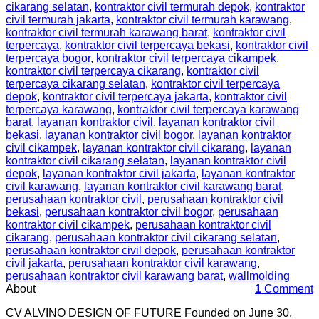
cikarang selatan
,
kontraktor civil termurah depok
,
kontraktor
civil termurah jakarta
,
kontraktor civil termurah karawang
,
kontraktor civil termurah karawang barat
,
kontraktor civil
terpercaya
,
kontraktor civil terpercaya bekasi
,
kontraktor civil
terpercaya bogor
,
kontraktor civil terpercaya cikampek
,
kontraktor civil terpercaya cikarang
,
kontraktor civil
terpercaya cikarang selatan
,
kontraktor civil terpercaya
depok
,
kontraktor civil terpercaya jakarta
,
kontraktor civil
terpercaya karawang
,
kontraktor civil terpercaya karawang
barat
,
layanan kontraktor civil
,
layanan kontraktor civil
bekasi
,
layanan kontraktor civil bogor
,
layanan kontraktor
civil cikampek
,
layanan kontraktor civil cikarang
,
layanan
kontraktor civil cikarang selatan
,
layanan kontraktor civil
depok
,
layanan kontraktor civil jakarta
,
layanan kontraktor
civil karawang
,
layanan kontraktor civil karawang barat
,
perusahaan kontraktor civil
,
perusahaan kontraktor civil
bekasi
,
perusahaan kontraktor civil bogor
,
perusahaan
kontraktor civil cikampek
,
perusahaan kontraktor civil
cikarang
,
perusahaan kontraktor civil cikarang selatan
,
perusahaan kontraktor civil depok
,
perusahaan kontraktor
civil jakarta
,
perusahaan kontraktor civil karawang
,
perusahaan kontraktor civil karawang barat
,
wallmolding
About
1
Comment
CV ALVINO DESIGN OF FUTURE Founded on June 30,