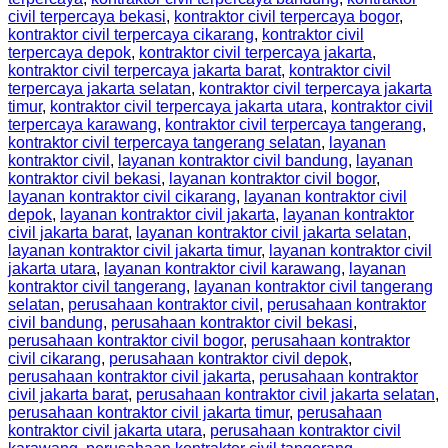
civil terpercaya bekasi
,
kontraktor civil terpercaya bogor
,
kontraktor civil terpercaya cikarang
,
kontraktor civil
terpercaya depok
,
kontraktor civil terpercaya jakarta
,
kontraktor civil terpercaya jakarta barat
,
kontraktor civil
terpercaya jakarta selatan
,
kontraktor civil terpercaya jakarta
timur
,
kontraktor civil terpercaya jakarta utara
,
kontraktor civil
terpercaya karawang
,
kontraktor civil terpercaya tangerang
,
kontraktor civil terpercaya tangerang selatan
,
layanan
kontraktor civil
,
layanan kontraktor civil bandung
,
layanan
kontraktor civil bekasi
,
layanan kontraktor civil bogor
,
layanan kontraktor civil cikarang
,
layanan kontraktor civil
depok
,
layanan kontraktor civil jakarta
,
layanan kontraktor
civil jakarta barat
,
layanan kontraktor civil jakarta selatan
,
layanan kontraktor civil jakarta timur
,
layanan kontraktor civil
jakarta utara
,
layanan kontraktor civil karawang
,
layanan
kontraktor civil tangerang
,
layanan kontraktor civil tangerang
selatan
,
perusahaan kontraktor civil
,
perusahaan kontraktor
civil bandung
,
perusahaan kontraktor civil bekasi
,
perusahaan kontraktor civil bogor
,
perusahaan kontraktor
civil cikarang
,
perusahaan kontraktor civil depok
,
perusahaan kontraktor civil jakarta
,
perusahaan kontraktor
civil jakarta barat
,
perusahaan kontraktor civil jakarta selatan
,
perusahaan kontraktor civil jakarta timur
,
perusahaan
kontraktor civil jakarta utara
,
perusahaan kontraktor civil