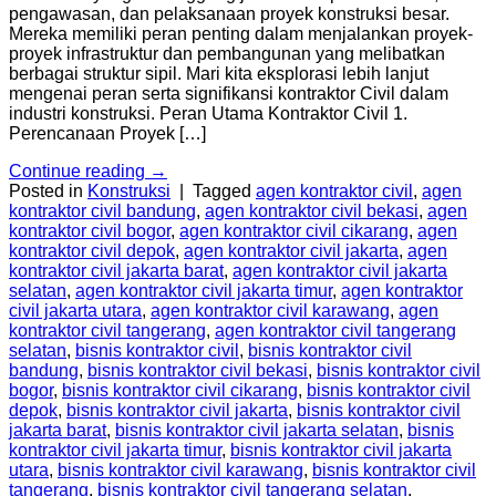
pengawasan, dan pelaksanaan proyek konstruksi besar.
Mereka memiliki peran penting dalam menjalankan proyek-
proyek infrastruktur dan pembangunan yang melibatkan
berbagai struktur sipil. Mari kita eksplorasi lebih lanjut
mengenai peran serta signifikansi kontraktor Civil dalam
industri konstruksi. Peran Utama Kontraktor Civil 1.
Perencanaan Proyek […]
Continue reading
→
Posted in
Konstruksi
|
Tagged
agen kontraktor civil
,
agen
kontraktor civil bandung
,
agen kontraktor civil bekasi
,
agen
kontraktor civil bogor
,
agen kontraktor civil cikarang
,
agen
kontraktor civil depok
,
agen kontraktor civil jakarta
,
agen
kontraktor civil jakarta barat
,
agen kontraktor civil jakarta
selatan
,
agen kontraktor civil jakarta timur
,
agen kontraktor
civil jakarta utara
,
agen kontraktor civil karawang
,
agen
kontraktor civil tangerang
,
agen kontraktor civil tangerang
selatan
,
bisnis kontraktor civil
,
bisnis kontraktor civil
bandung
,
bisnis kontraktor civil bekasi
,
bisnis kontraktor civil
bogor
,
bisnis kontraktor civil cikarang
,
bisnis kontraktor civil
depok
,
bisnis kontraktor civil jakarta
,
bisnis kontraktor civil
jakarta barat
,
bisnis kontraktor civil jakarta selatan
,
bisnis
kontraktor civil jakarta timur
,
bisnis kontraktor civil jakarta
utara
,
bisnis kontraktor civil karawang
,
bisnis kontraktor civil
tangerang
,
bisnis kontraktor civil tangerang selatan
,