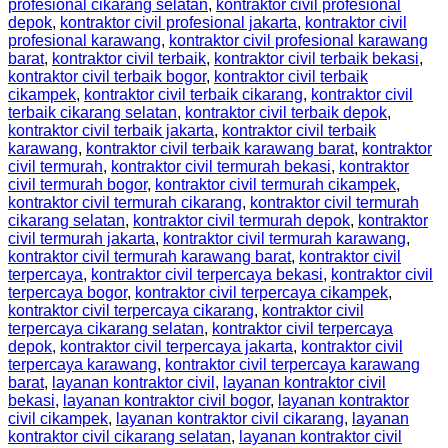
profesional cikarang selatan
,
kontraktor civil profesional
depok
,
kontraktor civil profesional jakarta
,
kontraktor civil
profesional karawang
,
kontraktor civil profesional karawang
barat
,
kontraktor civil terbaik
,
kontraktor civil terbaik bekasi
,
kontraktor civil terbaik bogor
,
kontraktor civil terbaik
cikampek
,
kontraktor civil terbaik cikarang
,
kontraktor civil
terbaik cikarang selatan
,
kontraktor civil terbaik depok
,
kontraktor civil terbaik jakarta
,
kontraktor civil terbaik
karawang
,
kontraktor civil terbaik karawang barat
,
kontraktor
civil termurah
,
kontraktor civil termurah bekasi
,
kontraktor
civil termurah bogor
,
kontraktor civil termurah cikampek
,
kontraktor civil termurah cikarang
,
kontraktor civil termurah
cikarang selatan
,
kontraktor civil termurah depok
,
kontraktor
civil termurah jakarta
,
kontraktor civil termurah karawang
,
kontraktor civil termurah karawang barat
,
kontraktor civil
terpercaya
,
kontraktor civil terpercaya bekasi
,
kontraktor civil
terpercaya bogor
,
kontraktor civil terpercaya cikampek
,
kontraktor civil terpercaya cikarang
,
kontraktor civil
terpercaya cikarang selatan
,
kontraktor civil terpercaya
depok
,
kontraktor civil terpercaya jakarta
,
kontraktor civil
terpercaya karawang
,
kontraktor civil terpercaya karawang
barat
,
layanan kontraktor civil
,
layanan kontraktor civil
bekasi
,
layanan kontraktor civil bogor
,
layanan kontraktor
civil cikampek
,
layanan kontraktor civil cikarang
,
layanan
kontraktor civil cikarang selatan
,
layanan kontraktor civil