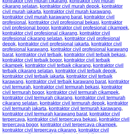
kontraktor civil murah cikarang
,
kontraktor civil murah
cikarang selatan
,
kontraktor civil murah depok
,
kontraktor
civil murah jakarta
,
kontraktor civil murah karawang
,
kontraktor civil murah karawang barat
,
kontraktor civil
profesional
,
kontraktor civil profesional bekasi
,
kontraktor
civil profesional bogor
,
kontraktor civil profesional cikampek
,
kontraktor civil profesional cikarang
,
kontraktor civil
profesional cikarang selatan
,
kontraktor civil profesional
depok
,
kontraktor civil profesional jakarta
,
kontraktor civil
profesional karawang
,
kontraktor civil profesional karawang
barat
,
kontraktor civil terbaik
,
kontraktor civil terbaik bekasi
,
kontraktor civil terbaik bogor
,
kontraktor civil terbaik
cikampek
,
kontraktor civil terbaik cikarang
,
kontraktor civil
terbaik cikarang selatan
,
kontraktor civil terbaik depok
,
kontraktor civil terbaik jakarta
,
kontraktor civil terbaik
karawang
,
kontraktor civil terbaik karawang barat
,
kontraktor
civil termurah
,
kontraktor civil termurah bekasi
,
kontraktor
civil termurah bogor
,
kontraktor civil termurah cikampek
,
kontraktor civil termurah cikarang
,
kontraktor civil termurah
cikarang selatan
,
kontraktor civil termurah depok
,
kontraktor
civil termurah jakarta
,
kontraktor civil termurah karawang
,
kontraktor civil termurah karawang barat
,
kontraktor civil
terpercaya
,
kontraktor civil terpercaya bekasi
,
kontraktor civil
terpercaya bogor
,
kontraktor civil terpercaya cikampek
,
kontraktor civil terpercaya cikarang
,
kontraktor civil