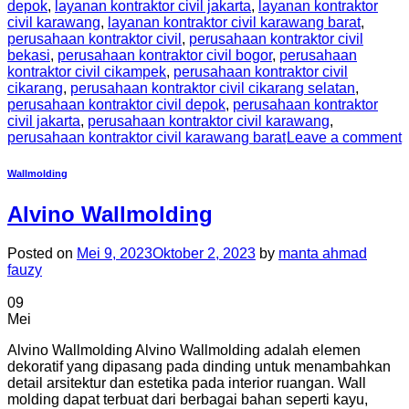
depok
,
layanan kontraktor civil jakarta
,
layanan kontraktor
civil karawang
,
layanan kontraktor civil karawang barat
,
perusahaan kontraktor civil
,
perusahaan kontraktor civil
bekasi
,
perusahaan kontraktor civil bogor
,
perusahaan
kontraktor civil cikampek
,
perusahaan kontraktor civil
cikarang
,
perusahaan kontraktor civil cikarang selatan
,
perusahaan kontraktor civil depok
,
perusahaan kontraktor
civil jakarta
,
perusahaan kontraktor civil karawang
,
perusahaan kontraktor civil karawang barat
Leave a comment
Wallmolding
Alvino Wallmolding
Posted on
Mei 9, 2023
Oktober 2, 2023
by
manta ahmad
fauzy
09
Mei
Alvino Wallmolding Alvino Wallmolding adalah elemen
dekoratif yang dipasang pada dinding untuk menambahkan
detail arsitektur dan estetika pada interior ruangan. Wall
molding dapat terbuat dari berbagai bahan seperti kayu,