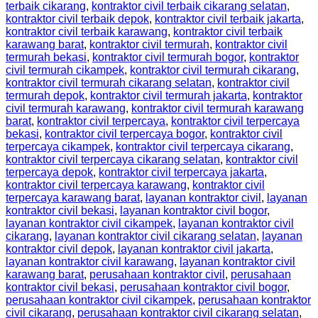
terbaik cikarang
,
kontraktor civil terbaik cikarang selatan
,
kontraktor civil terbaik depok
,
kontraktor civil terbaik jakarta
,
kontraktor civil terbaik karawang
,
kontraktor civil terbaik
karawang barat
,
kontraktor civil termurah
,
kontraktor civil
termurah bekasi
,
kontraktor civil termurah bogor
,
kontraktor
civil termurah cikampek
,
kontraktor civil termurah cikarang
,
kontraktor civil termurah cikarang selatan
,
kontraktor civil
termurah depok
,
kontraktor civil termurah jakarta
,
kontraktor
civil termurah karawang
,
kontraktor civil termurah karawang
barat
,
kontraktor civil terpercaya
,
kontraktor civil terpercaya
bekasi
,
kontraktor civil terpercaya bogor
,
kontraktor civil
terpercaya cikampek
,
kontraktor civil terpercaya cikarang
,
kontraktor civil terpercaya cikarang selatan
,
kontraktor civil
terpercaya depok
,
kontraktor civil terpercaya jakarta
,
kontraktor civil terpercaya karawang
,
kontraktor civil
terpercaya karawang barat
,
layanan kontraktor civil
,
layanan
kontraktor civil bekasi
,
layanan kontraktor civil bogor
,
layanan kontraktor civil cikampek
,
layanan kontraktor civil
cikarang
,
layanan kontraktor civil cikarang selatan
,
layanan
kontraktor civil depok
,
layanan kontraktor civil jakarta
,
layanan kontraktor civil karawang
,
layanan kontraktor civil
karawang barat
,
perusahaan kontraktor civil
,
perusahaan
kontraktor civil bekasi
,
perusahaan kontraktor civil bogor
,
perusahaan kontraktor civil cikampek
,
perusahaan kontraktor
civil cikarang
,
perusahaan kontraktor civil cikarang selatan
,