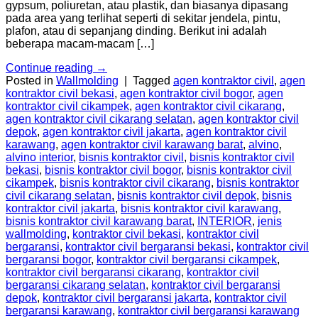
gypsum, poliuretan, atau plastik, dan biasanya dipasang
pada area yang terlihat seperti di sekitar jendela, pintu,
plafon, atau di sepanjang dinding. Berikut ini adalah
beberapa macam-macam […]
Continue reading
→
Posted in
Wallmolding
|
Tagged
agen kontraktor civil
,
agen
kontraktor civil bekasi
,
agen kontraktor civil bogor
,
agen
kontraktor civil cikampek
,
agen kontraktor civil cikarang
,
agen kontraktor civil cikarang selatan
,
agen kontraktor civil
depok
,
agen kontraktor civil jakarta
,
agen kontraktor civil
karawang
,
agen kontraktor civil karawang barat
,
alvino
,
alvino interior
,
bisnis kontraktor civil
,
bisnis kontraktor civil
bekasi
,
bisnis kontraktor civil bogor
,
bisnis kontraktor civil
cikampek
,
bisnis kontraktor civil cikarang
,
bisnis kontraktor
civil cikarang selatan
,
bisnis kontraktor civil depok
,
bisnis
kontraktor civil jakarta
,
bisnis kontraktor civil karawang
,
bisnis kontraktor civil karawang barat
,
INTERIOR
,
jenis
wallmolding
,
kontraktor civil bekasi
,
kontraktor civil
bergaransi
,
kontraktor civil bergaransi bekasi
,
kontraktor civil
bergaransi bogor
,
kontraktor civil bergaransi cikampek
,
kontraktor civil bergaransi cikarang
,
kontraktor civil
bergaransi cikarang selatan
,
kontraktor civil bergaransi
depok
,
kontraktor civil bergaransi jakarta
,
kontraktor civil
bergaransi karawang
,
kontraktor civil bergaransi karawang