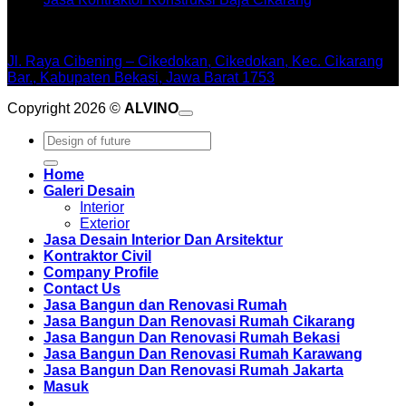
WORKSHOPE
Jl. Raya Cibening – Cikedokan, Cikedokan, Kec. Cikarang
Bar., Kabupaten Bekasi, Jawa Barat 1753
Copyright 2026 ©
ALVINO
Pencarian
untuk:
Home
Galeri Desain
Interior
Exterior
Jasa Desain Interior Dan Arsitektur
Kontraktor Civil
Company Profile
Contact Us
Jasa Bangun dan Renovasi Rumah
Jasa Bangun Dan Renovasi Rumah Cikarang
Jasa Bangun Dan Renovasi Rumah Bekasi
Jasa Bangun Dan Renovasi Rumah Karawang
Jasa Bangun Dan Renovasi Rumah Jakarta
Masuk