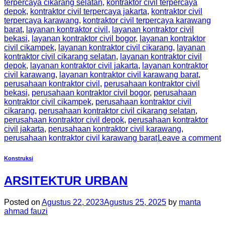
terpercaya cikarang selatan
,
kontraktor civil terpercaya
depok
,
kontraktor civil terpercaya jakarta
,
kontraktor civil
terpercaya karawang
,
kontraktor civil terpercaya karawang
barat
,
layanan kontraktor civil
,
layanan kontraktor civil
bekasi
,
layanan kontraktor civil bogor
,
layanan kontraktor
civil cikampek
,
layanan kontraktor civil cikarang
,
layanan
kontraktor civil cikarang selatan
,
layanan kontraktor civil
depok
,
layanan kontraktor civil jakarta
,
layanan kontraktor
civil karawang
,
layanan kontraktor civil karawang barat
,
perusahaan kontraktor civil
,
perusahaan kontraktor civil
bekasi
,
perusahaan kontraktor civil bogor
,
perusahaan
kontraktor civil cikampek
,
perusahaan kontraktor civil
cikarang
,
perusahaan kontraktor civil cikarang selatan
,
perusahaan kontraktor civil depok
,
perusahaan kontraktor
civil jakarta
,
perusahaan kontraktor civil karawang
,
perusahaan kontraktor civil karawang barat
Leave a comment
Konstruksi
ARSITEKTUR URBAN
Posted on
Agustus 22, 2023
Agustus 25, 2025
by
manta
ahmad fauzi