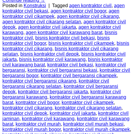
Continue reading
→
Posted in
Konstruksi
|
Tagged
agen kontraktor civil
,
agen
kontraktor civil bekasi
,
agen kontraktor civil bogor
,
agen
kontraktor civil cikampek
,
agen kontraktor civil cikarang
,
agen kontraktor civil cikarang selatan
,
agen kontraktor civil
depok
,
agen kontraktor civil jakarta
,
agen kontraktor civil
karawang
,
agen kontraktor civil karawang barat
,
bisnis
kontraktor civil
,
bisnis kontraktor civil bekasi
,
bisnis
kontraktor civil bogor
,
bisnis kontraktor civil cikampek
,
bisnis
kontraktor civil cikarang
,
bisnis kontraktor civil cikarang
selatan
,
bisnis kontraktor civil depok
,
bisnis kontraktor civil
jakarta
,
bisnis kontraktor civil karawang
,
bisnis kontraktor
civil karawang barat
,
kontraktor civil bekasi
,
kontraktor civil
bergaransi
,
kontraktor civil bergaransi bekasi
,
kontraktor civil
bergaransi bogor
,
kontraktor civil bergaransi cikampek
,
kontraktor civil bergaransi cikarang
,
kontraktor civil
bergaransi cikarang selatan
,
kontraktor civil bergaransi
depok
,
kontraktor civil bergaransi jakarta
,
kontraktor civil
bergaransi karawang
,
kontraktor civil bergaransi karawang
barat
,
kontraktor civil bogor
,
kontraktor civil cikampek
,
kontraktor civil cikarang
,
kontraktor civil cikarang selatan
,
kontraktor civil depok
,
kontraktor civil jakarta
,
kontraktor civil
jaminan
,
kontraktor civil karawang
,
kontraktor civil karawang
barat
,
kontraktor civil murah
,
kontraktor civil murah bekasi
,
kontraktor civil murah bogor
,
kontraktor civil murah cikampek
,