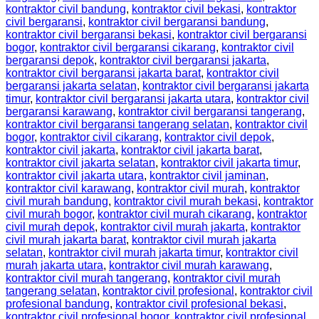
kontraktor civil bandung
,
kontraktor civil bekasi
,
kontraktor
civil bergaransi
,
kontraktor civil bergaransi bandung
,
kontraktor civil bergaransi bekasi
,
kontraktor civil bergaransi
bogor
,
kontraktor civil bergaransi cikarang
,
kontraktor civil
bergaransi depok
,
kontraktor civil bergaransi jakarta
,
kontraktor civil bergaransi jakarta barat
,
kontraktor civil
bergaransi jakarta selatan
,
kontraktor civil bergaransi jakarta
timur
,
kontraktor civil bergaransi jakarta utara
,
kontraktor civil
bergaransi karawang
,
kontraktor civil bergaransi tangerang
,
kontraktor civil bergaransi tangerang selatan
,
kontraktor civil
bogor
,
kontraktor civil cikarang
,
kontraktor civil depok
,
kontraktor civil jakarta
,
kontraktor civil jakarta barat
,
kontraktor civil jakarta selatan
,
kontraktor civil jakarta timur
,
kontraktor civil jakarta utara
,
kontraktor civil jaminan
,
kontraktor civil karawang
,
kontraktor civil murah
,
kontraktor
civil murah bandung
,
kontraktor civil murah bekasi
,
kontraktor
civil murah bogor
,
kontraktor civil murah cikarang
,
kontraktor
civil murah depok
,
kontraktor civil murah jakarta
,
kontraktor
civil murah jakarta barat
,
kontraktor civil murah jakarta
selatan
,
kontraktor civil murah jakarta timur
,
kontraktor civil
murah jakarta utara
,
kontraktor civil murah karawang
,
kontraktor civil murah tangerang
,
kontraktor civil murah
tangerang selatan
,
kontraktor civil profesional
,
kontraktor civil
profesional bandung
,
kontraktor civil profesional bekasi
,
kontraktor civil profesional bogor
,
kontraktor civil profesional