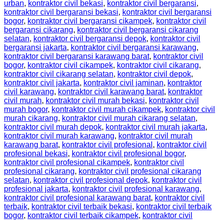
urban
,
kontraktor civil bekasi
,
kontraktor civil bergaransi
,
kontraktor civil bergaransi bekasi
,
kontraktor civil bergaransi
bogor
,
kontraktor civil bergaransi cikampek
,
kontraktor civil
bergaransi cikarang
,
kontraktor civil bergaransi cikarang
selatan
,
kontraktor civil bergaransi depok
,
kontraktor civil
bergaransi jakarta
,
kontraktor civil bergaransi karawang
,
kontraktor civil bergaransi karawang barat
,
kontraktor civil
bogor
,
kontraktor civil cikampek
,
kontraktor civil cikarang
,
kontraktor civil cikarang selatan
,
kontraktor civil depok
,
kontraktor civil jakarta
,
kontraktor civil jaminan
,
kontraktor
civil karawang
,
kontraktor civil karawang barat
,
kontraktor
civil murah
,
kontraktor civil murah bekasi
,
kontraktor civil
murah bogor
,
kontraktor civil murah cikampek
,
kontraktor civil
murah cikarang
,
kontraktor civil murah cikarang selatan
,
kontraktor civil murah depok
,
kontraktor civil murah jakarta
,
kontraktor civil murah karawang
,
kontraktor civil murah
karawang barat
,
kontraktor civil profesional
,
kontraktor civil
profesional bekasi
,
kontraktor civil profesional bogor
,
kontraktor civil profesional cikampek
,
kontraktor civil
profesional cikarang
,
kontraktor civil profesional cikarang
selatan
,
kontraktor civil profesional depok
,
kontraktor civil
profesional jakarta
,
kontraktor civil profesional karawang
,
kontraktor civil profesional karawang barat
,
kontraktor civil
terbaik
,
kontraktor civil terbaik bekasi
,
kontraktor civil terbaik
bogor
,
kontraktor civil terbaik cikampek
,
kontraktor civil