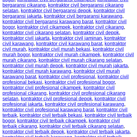
bergaransi cikarang
,
kontraktor civil bergaransi cikarang
selatan
,
kontraktor civil bergaransi depok
,
kontraktor civil
bergaransi jakarta
,
kontraktor civil bergaransi karawang
,
kontraktor civil bergaransi karawang barat
,
kontraktor civil
bogor
,
kontraktor civil cikampek
,
kontraktor civil cikarang
,
kontraktor civil cikarang selatan
,
kontraktor civil depok
,
kontraktor civil jakarta
,
kontraktor civil jaminan
,
kontraktor
civil karawang
,
kontraktor civil karawang barat
,
kontraktor
civil murah
,
kontraktor civil murah bekasi
,
kontraktor civil
murah bogor
,
kontraktor civil murah cikampek
,
kontraktor civil
murah cikarang
,
kontraktor civil murah cikarang selatan
,
kontraktor civil murah depok
,
kontraktor civil murah jakarta
,
kontraktor civil murah karawang
,
kontraktor civil murah
karawang barat
,
kontraktor civil profesional
,
kontraktor civil
profesional bekasi
,
kontraktor civil profesional bogor
,
kontraktor civil profesional cikampek
,
kontraktor civil
profesional cikarang
,
kontraktor civil profesional cikarang
selatan
,
kontraktor civil profesional depok
,
kontraktor civil
profesional jakarta
,
kontraktor civil profesional karawang
,
kontraktor civil profesional karawang barat
,
kontraktor civil
terbaik
,
kontraktor civil terbaik bekasi
,
kontraktor civil terbaik
bogor
,
kontraktor civil terbaik cikampek
,
kontraktor civil
terbaik cikarang
,
kontraktor civil terbaik cikarang selatan
,
kontraktor civil terbaik depok
,
kontraktor civil terbaik jakarta
,