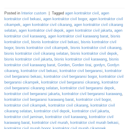
Posted in
Interior custom
|
Tagged
agen kontraktor civil
,
agen
kontraktor civil bekasi
,
agen kontraktor civil bogor
,
agen kontraktor civil
cikampek
,
agen kontraktor civil cikarang
,
agen kontraktor civil cikarang
selatan
,
agen kontraktor civil depok
,
agen kontraktor civil jakarta
,
agen
kontraktor civil karawang
,
agen kontraktor civil karawang barat
,
bisnis
kontraktor civil
,
bisnis kontraktor civil bekasi
,
bisnis kontraktor civil
bogor
,
bisnis kontraktor civil cikampek
,
bisnis kontraktor civil cikarang
,
bisnis kontraktor civil cikarang selatan
,
bisnis kontraktor civil depok
,
bisnis kontraktor civil jakarta
,
bisnis kontraktor civil karawang
,
bisnis
kontraktor civil karawang barat
,
Gorden
,
Gorden tirai
,
gordyn
,
Gordyn
cikarang
,
kontraktor civil bekasi
,
kontraktor civil bergaransi
,
kontraktor
civil bergaransi bekasi
,
kontraktor civil bergaransi bogor
,
kontraktor civil
bergaransi cikampek
,
kontraktor civil bergaransi cikarang
,
kontraktor
civil bergaransi cikarang selatan
,
kontraktor civil bergaransi depok
,
kontraktor civil bergaransi jakarta
,
kontraktor civil bergaransi karawang
,
kontraktor civil bergaransi karawang barat
,
kontraktor civil bogor
,
kontraktor civil cikampek
,
kontraktor civil cikarang
,
kontraktor civil
cikarang selatan
,
kontraktor civil depok
,
kontraktor civil jakarta
,
kontraktor civil jaminan
,
kontraktor civil karawang
,
kontraktor civil
karawang barat
,
kontraktor civil murah
,
kontraktor civil murah bekasi
,
kontraktor civil murah bogor
,
kontraktor civil murah cikampek
,