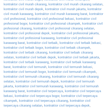
kontraktor civil murah cikarang
,
kontraktor civil murah cikarang selatan
,
kontraktor civil murah depok
,
kontraktor civil murah jakarta
,
kontraktor
civil murah karawang
,
kontraktor civil murah karawang barat
,
kontraktor
civil profesional
,
kontraktor civil profesional bekasi
,
kontraktor civil
profesional bogor
,
kontraktor civil profesional cikampek
,
kontraktor civil
profesional cikarang
,
kontraktor civil profesional cikarang selatan
,
kontraktor civil profesional depok
,
kontraktor civil profesional jakarta
,
kontraktor civil profesional karawang
,
kontraktor civil profesional
karawang barat
,
kontraktor civil terbaik
,
kontraktor civil terbaik bekasi
,
kontraktor civil terbaik bogor
,
kontraktor civil terbaik cikampek
,
kontraktor civil terbaik cikarang
,
kontraktor civil terbaik cikarang
selatan
,
kontraktor civil terbaik depok
,
kontraktor civil terbaik jakarta
,
kontraktor civil terbaik karawang
,
kontraktor civil terbaik karawang
barat
,
kontraktor civil termurah
,
kontraktor civil termurah bekasi
,
kontraktor civil termurah bogor
,
kontraktor civil termurah cikampek
,
kontraktor civil termurah cikarang
,
kontraktor civil termurah cikarang
selatan
,
kontraktor civil termurah depok
,
kontraktor civil termurah
jakarta
,
kontraktor civil termurah karawang
,
kontraktor civil termurah
karawang barat
,
kontraktor civil terpercaya
,
kontraktor civil terpercaya
bekasi
,
kontraktor civil terpercaya bogor
,
kontraktor civil terpercaya
cikampek
,
kontraktor civil terpercaya cikarang
,
kontraktor civil
terpercaya cikarang selatan
,
kontraktor civil terpercaya depok
,