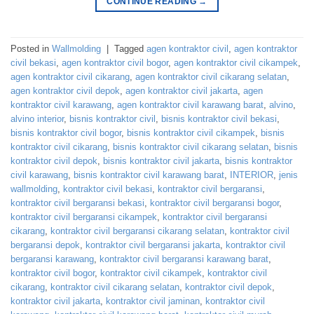
CONTINUE READING
→
Posted in
Wallmolding
|
Tagged
agen kontraktor civil
,
agen kontraktor
civil bekasi
,
agen kontraktor civil bogor
,
agen kontraktor civil cikampek
,
agen kontraktor civil cikarang
,
agen kontraktor civil cikarang selatan
,
agen kontraktor civil depok
,
agen kontraktor civil jakarta
,
agen
kontraktor civil karawang
,
agen kontraktor civil karawang barat
,
alvino
,
alvino interior
,
bisnis kontraktor civil
,
bisnis kontraktor civil bekasi
,
bisnis kontraktor civil bogor
,
bisnis kontraktor civil cikampek
,
bisnis
kontraktor civil cikarang
,
bisnis kontraktor civil cikarang selatan
,
bisnis
kontraktor civil depok
,
bisnis kontraktor civil jakarta
,
bisnis kontraktor
civil karawang
,
bisnis kontraktor civil karawang barat
,
INTERIOR
,
jenis
wallmolding
,
kontraktor civil bekasi
,
kontraktor civil bergaransi
,
kontraktor civil bergaransi bekasi
,
kontraktor civil bergaransi bogor
,
kontraktor civil bergaransi cikampek
,
kontraktor civil bergaransi
cikarang
,
kontraktor civil bergaransi cikarang selatan
,
kontraktor civil
bergaransi depok
,
kontraktor civil bergaransi jakarta
,
kontraktor civil
bergaransi karawang
,
kontraktor civil bergaransi karawang barat
,
kontraktor civil bogor
,
kontraktor civil cikampek
,
kontraktor civil
cikarang
,
kontraktor civil cikarang selatan
,
kontraktor civil depok
,
kontraktor civil jakarta
,
kontraktor civil jaminan
,
kontraktor civil