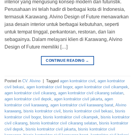
interior yang mengusung konsep modern dan futuristik.
Perusahaan ini telah hadir di berbagai kota di Indonesia,
termasuk Karawang. Alvino Design of Future menawarkan
jasa desain interior untuk berbagai kebutuhan, seperti
untuk tempat tinggal, perkantoran, restoran, dan lain
sebagainya. Dalam melayani klien di Karawang, Alvino
Design of Future memiliki […]
CONTINUE READING
→
Posted in
CV. Alvino
|
Tagged
agen kontraktor civil
,
agen kontraktor
civil bekasi
,
agen kontraktor civil bogor
,
agen kontraktor civil cikampek
,
agen kontraktor civil cikarang
,
agen kontraktor civil cikarang selatan
,
agen kontraktor civil depok
,
agen kontraktor civil jakarta
,
agen
kontraktor civil karawang
,
agen kontraktor civil karawang barat
,
Alvino
karawang
,
bisnis kontraktor civil
,
bisnis kontraktor civil bekasi
,
bisnis
kontraktor civil bogor
,
bisnis kontraktor civil cikampek
,
bisnis kontraktor
civil cikarang
,
bisnis kontraktor civil cikarang selatan
,
bisnis kontraktor
civil depok
,
bisnis kontraktor civil jakarta
,
bisnis kontraktor civil