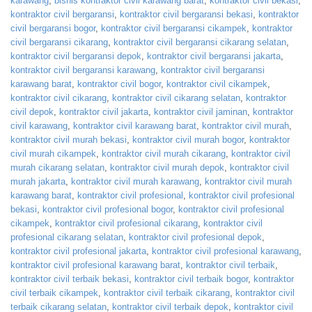
karawang
,
bisnis kontraktor civil karawang barat
,
kontraktor civil bekasi
,
kontraktor civil bergaransi
,
kontraktor civil bergaransi bekasi
,
kontraktor
civil bergaransi bogor
,
kontraktor civil bergaransi cikampek
,
kontraktor
civil bergaransi cikarang
,
kontraktor civil bergaransi cikarang selatan
,
kontraktor civil bergaransi depok
,
kontraktor civil bergaransi jakarta
,
kontraktor civil bergaransi karawang
,
kontraktor civil bergaransi
karawang barat
,
kontraktor civil bogor
,
kontraktor civil cikampek
,
kontraktor civil cikarang
,
kontraktor civil cikarang selatan
,
kontraktor
civil depok
,
kontraktor civil jakarta
,
kontraktor civil jaminan
,
kontraktor
civil karawang
,
kontraktor civil karawang barat
,
kontraktor civil murah
,
kontraktor civil murah bekasi
,
kontraktor civil murah bogor
,
kontraktor
civil murah cikampek
,
kontraktor civil murah cikarang
,
kontraktor civil
murah cikarang selatan
,
kontraktor civil murah depok
,
kontraktor civil
murah jakarta
,
kontraktor civil murah karawang
,
kontraktor civil murah
karawang barat
,
kontraktor civil profesional
,
kontraktor civil profesional
bekasi
,
kontraktor civil profesional bogor
,
kontraktor civil profesional
cikampek
,
kontraktor civil profesional cikarang
,
kontraktor civil
profesional cikarang selatan
,
kontraktor civil profesional depok
,
kontraktor civil profesional jakarta
,
kontraktor civil profesional karawang
,
kontraktor civil profesional karawang barat
,
kontraktor civil terbaik
,
kontraktor civil terbaik bekasi
,
kontraktor civil terbaik bogor
,
kontraktor
civil terbaik cikampek
,
kontraktor civil terbaik cikarang
,
kontraktor civil
terbaik cikarang selatan
,
kontraktor civil terbaik depok
,
kontraktor civil