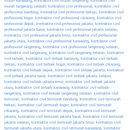
murah karawang
,
kontraktor civil murah tangerang
,
kontraktor civil
murah tangerang selatan
,
kontraktor civil profesional
,
kontraktor civil
profesional bandung
,
kontraktor civil profesional bekasi
,
kontraktor civil
profesional bogor
,
kontraktor civil profesional cikarang
,
kontraktor civil
profesional depok
,
kontraktor civil profesional jakarta
,
kontraktor civil
profesional jakarta barat
,
kontraktor civil profesional jakarta selatan
,
kontraktor civil profesional jakarta timur
,
kontraktor civil profesional
jakarta utara
,
kontraktor civil profesional karawang
,
kontraktor civil
profesional tangerang
,
kontraktor civil profesional tangerang selatan
,
kontraktor civil tangerang
,
kontraktor civil tangerang selatan
,
kontraktor
civil terbaik
,
kontraktor civil terbaik bandung
,
kontraktor civil terbaik
bekasi
,
kontraktor civil terbaik bogor
,
kontraktor civil terbaik cikarang
,
kontraktor civil terbaik depok
,
kontraktor civil terbaik jakarta
,
kontraktor
civil terbaik jakarta barat
,
kontraktor civil terbaik jakarta selatan
,
kontraktor civil terbaik jakarta timur
,
kontraktor civil terbaik jakarta
utara
,
kontraktor civil terbaik karawang
,
kontraktor civil terbaik
tangerang
,
kontraktor civil terbaik tangerang selatan
,
kontraktor civil
termurah
,
kontraktor civil termurah bandung
,
kontraktor civil termurah
bekasi
,
kontraktor civil termurah bogor
,
kontraktor civil termurah
cikarang
,
kontraktor civil termurah depok
,
kontraktor civil termurah
jakarta
,
kontraktor civil termurah jakarta barat
,
kontraktor civil termurah
jakarta selatan
,
kontraktor civil termurah jakarta timur
,
kontraktor civil
termurah jakarta utara
,
kontraktor civil termurah karawang
,
kontraktor