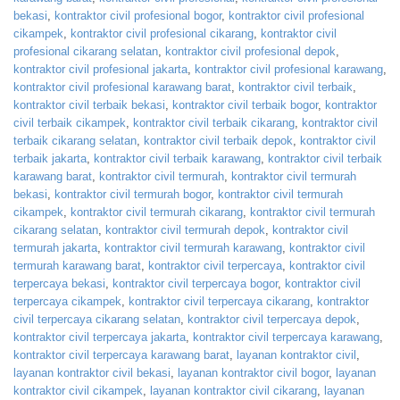
bekasi
,
kontraktor civil profesional bogor
,
kontraktor civil profesional
cikampek
,
kontraktor civil profesional cikarang
,
kontraktor civil
profesional cikarang selatan
,
kontraktor civil profesional depok
,
kontraktor civil profesional jakarta
,
kontraktor civil profesional karawang
,
kontraktor civil profesional karawang barat
,
kontraktor civil terbaik
,
kontraktor civil terbaik bekasi
,
kontraktor civil terbaik bogor
,
kontraktor
civil terbaik cikampek
,
kontraktor civil terbaik cikarang
,
kontraktor civil
terbaik cikarang selatan
,
kontraktor civil terbaik depok
,
kontraktor civil
terbaik jakarta
,
kontraktor civil terbaik karawang
,
kontraktor civil terbaik
karawang barat
,
kontraktor civil termurah
,
kontraktor civil termurah
bekasi
,
kontraktor civil termurah bogor
,
kontraktor civil termurah
cikampek
,
kontraktor civil termurah cikarang
,
kontraktor civil termurah
cikarang selatan
,
kontraktor civil termurah depok
,
kontraktor civil
termurah jakarta
,
kontraktor civil termurah karawang
,
kontraktor civil
termurah karawang barat
,
kontraktor civil terpercaya
,
kontraktor civil
terpercaya bekasi
,
kontraktor civil terpercaya bogor
,
kontraktor civil
terpercaya cikampek
,
kontraktor civil terpercaya cikarang
,
kontraktor
civil terpercaya cikarang selatan
,
kontraktor civil terpercaya depok
,
kontraktor civil terpercaya jakarta
,
kontraktor civil terpercaya karawang
,
kontraktor civil terpercaya karawang barat
,
layanan kontraktor civil
,
layanan kontraktor civil bekasi
,
layanan kontraktor civil bogor
,
layanan
kontraktor civil cikampek
,
layanan kontraktor civil cikarang
,
layanan