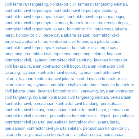
civil termurah tangerang
,
kontraktor civil termurah tangerang selatan
,
kontraktor civil terpercaya
,
kontraktor civil terpercaya bandung
,
kontraktor civil terpercaya bekasi
,
kontraktor civil terpercaya bogor
,
kontraktor civil terpercaya cikarang
,
kontraktor civil terpercaya depok
,
kontraktor civil terpercaya jakarta
,
kontraktor civil terpercaya jakarta
barat
,
kontraktor civil terpercaya jakarta selatan
,
kontraktor civil
terpercaya jakarta timur
,
kontraktor civil terpercaya jakarta utara
,
kontraktor civil terpercaya karawang
,
kontraktor civil terpercaya
tangerang
,
kontraktor civil terpercaya tangerang selatan
,
layanan
kontraktor civil
,
layanan kontraktor civil bandung
,
layanan kontraktor
civil bekasi
,
layanan kontraktor civil bogor
,
layanan kontraktor civil
cikarang
,
layanan kontraktor civil depok
,
layanan kontraktor civil
jakarta
,
layanan kontraktor civil jakarta barat
,
layanan kontraktor civil
jakarta selatan
,
layanan kontraktor civil jakarta timur
,
layanan kontraktor
civil jakarta utara
,
layanan kontraktor civil karawang
,
layanan kontraktor
civil tangerang
,
layanan kontraktor civil tangerang selatan
,
perusahaan
kontraktor civil
,
perusahaan kontraktor civil bandung
,
perusahaan
kontraktor civil bekasi
,
perusahaan kontraktor civil bogor
,
perusahaan
kontraktor civil cikarang
,
perusahaan kontraktor civil depok
,
perusahaan
kontraktor civil jakarta
,
perusahaan kontraktor civil jakarta barat
,
perusahaan kontraktor civil jakarta selatan
,
perusahaan kontraktor civil
jakarta timur
,
perusahaan kontraktor civil jakarta utara
,
perusahaan