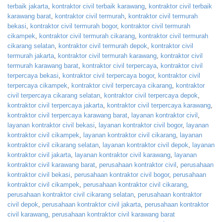
terbaik jakarta
,
kontraktor civil terbaik karawang
,
kontraktor civil terbaik
karawang barat
,
kontraktor civil termurah
,
kontraktor civil termurah
bekasi
,
kontraktor civil termurah bogor
,
kontraktor civil termurah
cikampek
,
kontraktor civil termurah cikarang
,
kontraktor civil termurah
cikarang selatan
,
kontraktor civil termurah depok
,
kontraktor civil
termurah jakarta
,
kontraktor civil termurah karawang
,
kontraktor civil
termurah karawang barat
,
kontraktor civil terpercaya
,
kontraktor civil
terpercaya bekasi
,
kontraktor civil terpercaya bogor
,
kontraktor civil
terpercaya cikampek
,
kontraktor civil terpercaya cikarang
,
kontraktor
civil terpercaya cikarang selatan
,
kontraktor civil terpercaya depok
,
kontraktor civil terpercaya jakarta
,
kontraktor civil terpercaya karawang
,
kontraktor civil terpercaya karawang barat
,
layanan kontraktor civil
,
layanan kontraktor civil bekasi
,
layanan kontraktor civil bogor
,
layanan
kontraktor civil cikampek
,
layanan kontraktor civil cikarang
,
layanan
kontraktor civil cikarang selatan
,
layanan kontraktor civil depok
,
layanan
kontraktor civil jakarta
,
layanan kontraktor civil karawang
,
layanan
kontraktor civil karawang barat
,
perusahaan kontraktor civil
,
perusahaan
kontraktor civil bekasi
,
perusahaan kontraktor civil bogor
,
perusahaan
kontraktor civil cikampek
,
perusahaan kontraktor civil cikarang
,
perusahaan kontraktor civil cikarang selatan
,
perusahaan kontraktor
civil depok
,
perusahaan kontraktor civil jakarta
,
perusahaan kontraktor
civil karawang
,
perusahaan kontraktor civil karawang barat