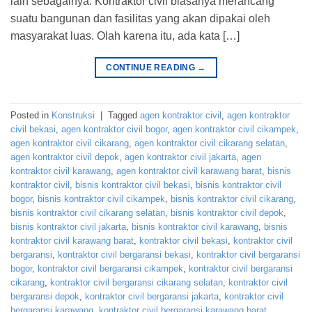
lain sebagainya. Kontraktor civil biasanya merancang
suatu bangunan dan fasilitas yang akan dipakai oleh
masyarakat luas. Olah karena itu, ada kata […]
CONTINUE READING
→
Posted in
Konstruksi
|
Tagged
agen kontraktor civil
,
agen kontraktor
civil bekasi
,
agen kontraktor civil bogor
,
agen kontraktor civil cikampek
,
agen kontraktor civil cikarang
,
agen kontraktor civil cikarang selatan
,
agen kontraktor civil depok
,
agen kontraktor civil jakarta
,
agen
kontraktor civil karawang
,
agen kontraktor civil karawang barat
,
bisnis
kontraktor civil
,
bisnis kontraktor civil bekasi
,
bisnis kontraktor civil
bogor
,
bisnis kontraktor civil cikampek
,
bisnis kontraktor civil cikarang
,
bisnis kontraktor civil cikarang selatan
,
bisnis kontraktor civil depok
,
bisnis kontraktor civil jakarta
,
bisnis kontraktor civil karawang
,
bisnis
kontraktor civil karawang barat
,
kontraktor civil bekasi
,
kontraktor civil
bergaransi
,
kontraktor civil bergaransi bekasi
,
kontraktor civil bergaransi
bogor
,
kontraktor civil bergaransi cikampek
,
kontraktor civil bergaransi
cikarang
,
kontraktor civil bergaransi cikarang selatan
,
kontraktor civil
bergaransi depok
,
kontraktor civil bergaransi jakarta
,
kontraktor civil
bergaransi karawang
,
kontraktor civil bergaransi karawang barat
,