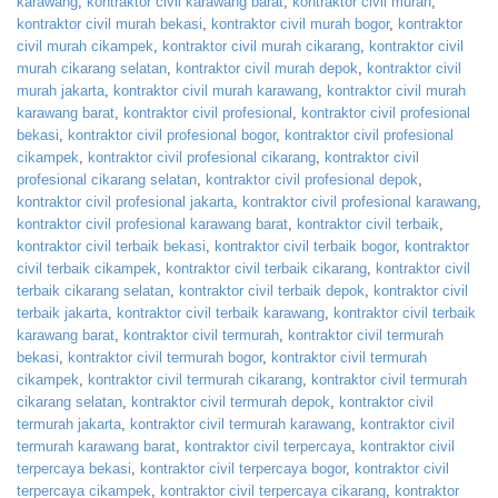
karawang
,
kontraktor civil karawang barat
,
kontraktor civil murah
,
kontraktor civil murah bekasi
,
kontraktor civil murah bogor
,
kontraktor
civil murah cikampek
,
kontraktor civil murah cikarang
,
kontraktor civil
murah cikarang selatan
,
kontraktor civil murah depok
,
kontraktor civil
murah jakarta
,
kontraktor civil murah karawang
,
kontraktor civil murah
karawang barat
,
kontraktor civil profesional
,
kontraktor civil profesional
bekasi
,
kontraktor civil profesional bogor
,
kontraktor civil profesional
cikampek
,
kontraktor civil profesional cikarang
,
kontraktor civil
profesional cikarang selatan
,
kontraktor civil profesional depok
,
kontraktor civil profesional jakarta
,
kontraktor civil profesional karawang
,
kontraktor civil profesional karawang barat
,
kontraktor civil terbaik
,
kontraktor civil terbaik bekasi
,
kontraktor civil terbaik bogor
,
kontraktor
civil terbaik cikampek
,
kontraktor civil terbaik cikarang
,
kontraktor civil
terbaik cikarang selatan
,
kontraktor civil terbaik depok
,
kontraktor civil
terbaik jakarta
,
kontraktor civil terbaik karawang
,
kontraktor civil terbaik
karawang barat
,
kontraktor civil termurah
,
kontraktor civil termurah
bekasi
,
kontraktor civil termurah bogor
,
kontraktor civil termurah
cikampek
,
kontraktor civil termurah cikarang
,
kontraktor civil termurah
cikarang selatan
,
kontraktor civil termurah depok
,
kontraktor civil
termurah jakarta
,
kontraktor civil termurah karawang
,
kontraktor civil
termurah karawang barat
,
kontraktor civil terpercaya
,
kontraktor civil
terpercaya bekasi
,
kontraktor civil terpercaya bogor
,
kontraktor civil
terpercaya cikampek
,
kontraktor civil terpercaya cikarang
,
kontraktor