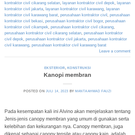
kontraktor civil cikarang selatan
,
layanan kontraktor civil depok
,
layanan
kontraktor civil jakarta
,
layanan kontraktor civil karawang
,
layanan
kontraktor civil karawang barat
,
perusahaan kontraktor civil
,
perusahaan
kontraktor civil bekasi
,
perusahaan kontraktor civil bogor
,
perusahaan
kontraktor civil cikampek
,
perusahaan kontraktor civil cikarang
,
perusahaan kontraktor civil cikarang selatan
,
perusahaan kontraktor
civil depok
,
perusahaan kontraktor civil jakarta
,
perusahaan kontraktor
civil karawang
,
perusahaan kontraktor civil karawang barat
Leave a comment
EKSTERIOR
,
KONSTRUKSI
Kanopi membran
POSTED ON
JULI 14, 2023
BY
MANTA AHMAD FAUZI
Pada kesempatan kali ini Alvino akan menjelaskan tentang
Jenis-jenis canopy membran yang umum di gunakan serta
kelebihan dan kekurangan nya. Canopy membran, juga
dikenal sebagai canopy tensile atau canopy kain, adalah