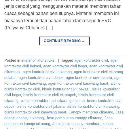
jenis canopi yang menggunakan material membran tahan
cuaca sebagai bahan penutupnya. Material membran ini
biasanya terbuat dari bahan tahan lama seperti PVC
(Polyvinyl Chloride) […]
CONTINUE READING
→
Posted in
eksterior
,
Konstruksi
|
Tagged
agen kontraktor civil
,
agen
kontraktor civil bekasi
,
agen kontraktor civil bogor
,
agen kontraktor civil
cikampek
,
agen kontraktor civil cikarang
,
agen kontraktor civil cikarang
selatan
,
agen kontraktor civil depok
,
agen kontraktor civil jakarta
,
agen
kontraktor civil karawang
,
agen kontraktor civil karawang barat
,
alvino
,
bisnis kontraktor civil
,
bisnis kontraktor civil bekasi
,
bisnis kontraktor
civil bogor
,
bisnis kontraktor civil cikampek
,
bisnis kontraktor civil
cikarang
,
bisnis kontraktor civil cikarang selatan
,
bisnis kontraktor civil
depok
,
bisnis kontraktor civil jakarta
,
bisnis kontraktor civil karawang
,
bisnis kontraktor civil karawang barat
,
Canopy membran cikarang
,
Jasa
desain canopy cikarang
,
Jasa pembuatan canopy cikarang
,
Jasa
pembuatan kanopi cikarang
,
Jenis-jenis canopy membran
,
kanopi