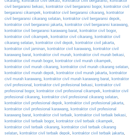
cikarang
,
kontraktor civil bekasi
,
kontraktor civil bergaransi
,
kontraktor
civil bergaransi bekasi
,
kontraktor civil bergaransi bogor
,
kontraktor civil
bergaransi cikampek
,
kontraktor civil bergaransi cikarang
,
kontraktor
civil bergaransi cikarang selatan
,
kontraktor civil bergaransi depok
,
kontraktor civil bergaransi jakarta
,
kontraktor civil bergaransi karawang
,
kontraktor civil bergaransi karawang barat
,
kontraktor civil bogor
,
kontraktor civil cikampek
,
kontraktor civil cikarang
,
kontraktor civil
cikarang selatan
,
kontraktor civil depok
,
kontraktor civil jakarta
,
kontraktor civil jaminan
,
kontraktor civil karawang
,
kontraktor civil
karawang barat
,
kontraktor civil murah
,
kontraktor civil murah bekasi
,
kontraktor civil murah bogor
,
kontraktor civil murah cikampek
,
kontraktor civil murah cikarang
,
kontraktor civil murah cikarang selatan
,
kontraktor civil murah depok
,
kontraktor civil murah jakarta
,
kontraktor
civil murah karawang
,
kontraktor civil murah karawang barat
,
kontraktor
civil profesional
,
kontraktor civil profesional bekasi
,
kontraktor civil
profesional bogor
,
kontraktor civil profesional cikampek
,
kontraktor civil
profesional cikarang
,
kontraktor civil profesional cikarang selatan
,
kontraktor civil profesional depok
,
kontraktor civil profesional jakarta
,
kontraktor civil profesional karawang
,
kontraktor civil profesional
karawang barat
,
kontraktor civil terbaik
,
kontraktor civil terbaik bekasi
,
kontraktor civil terbaik bogor
,
kontraktor civil terbaik cikampek
,
kontraktor civil terbaik cikarang
,
kontraktor civil terbaik cikarang
selatan
,
kontraktor civil terbaik depok
,
kontraktor civil terbaik jakarta
,