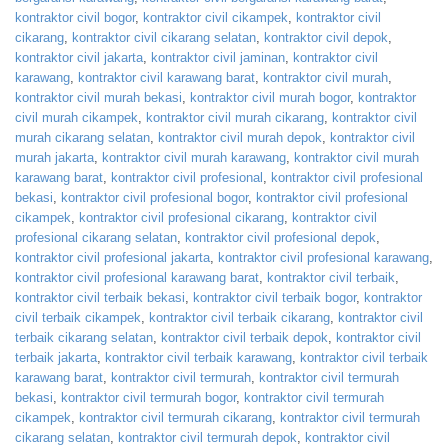
kontraktor civil bogor
,
kontraktor civil cikampek
,
kontraktor civil
cikarang
,
kontraktor civil cikarang selatan
,
kontraktor civil depok
,
kontraktor civil jakarta
,
kontraktor civil jaminan
,
kontraktor civil
karawang
,
kontraktor civil karawang barat
,
kontraktor civil murah
,
kontraktor civil murah bekasi
,
kontraktor civil murah bogor
,
kontraktor
civil murah cikampek
,
kontraktor civil murah cikarang
,
kontraktor civil
murah cikarang selatan
,
kontraktor civil murah depok
,
kontraktor civil
murah jakarta
,
kontraktor civil murah karawang
,
kontraktor civil murah
karawang barat
,
kontraktor civil profesional
,
kontraktor civil profesional
bekasi
,
kontraktor civil profesional bogor
,
kontraktor civil profesional
cikampek
,
kontraktor civil profesional cikarang
,
kontraktor civil
profesional cikarang selatan
,
kontraktor civil profesional depok
,
kontraktor civil profesional jakarta
,
kontraktor civil profesional karawang
,
kontraktor civil profesional karawang barat
,
kontraktor civil terbaik
,
kontraktor civil terbaik bekasi
,
kontraktor civil terbaik bogor
,
kontraktor
civil terbaik cikampek
,
kontraktor civil terbaik cikarang
,
kontraktor civil
terbaik cikarang selatan
,
kontraktor civil terbaik depok
,
kontraktor civil
terbaik jakarta
,
kontraktor civil terbaik karawang
,
kontraktor civil terbaik
karawang barat
,
kontraktor civil termurah
,
kontraktor civil termurah
bekasi
,
kontraktor civil termurah bogor
,
kontraktor civil termurah
cikampek
,
kontraktor civil termurah cikarang
,
kontraktor civil termurah
cikarang selatan
,
kontraktor civil termurah depok
,
kontraktor civil