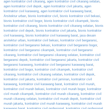
agen kontraktor civil cikarang
,
agen kontraktor civil cikarang selatan
,
agen kontraktor civil depok
,
agen kontraktor civil jakarta
,
agen
kontraktor civil karawang
,
agen kontraktor civil karawang barat
,
Arsitektur urban
,
bisnis kontraktor civil
,
bisnis kontraktor civil bekasi
,
bisnis kontraktor civil bogor
,
bisnis kontraktor civil cikampek
,
bisnis
kontraktor civil cikarang
,
bisnis kontraktor civil cikarang selatan
,
bisnis
kontraktor civil depok
,
bisnis kontraktor civil jakarta
,
bisnis kontraktor
civil karawang
,
bisnis kontraktor civil karawang barat
,
jasa desain
arsitektur urban
,
kontraktor civil bekasi
,
kontraktor civil bergaransi
,
kontraktor civil bergaransi bekasi
,
kontraktor civil bergaransi bogor
,
kontraktor civil bergaransi cikampek
,
kontraktor civil bergaransi
cikarang
,
kontraktor civil bergaransi cikarang selatan
,
kontraktor civil
bergaransi depok
,
kontraktor civil bergaransi jakarta
,
kontraktor civil
bergaransi karawang
,
kontraktor civil bergaransi karawang barat
,
kontraktor civil bogor
,
kontraktor civil cikampek
,
kontraktor civil
cikarang
,
kontraktor civil cikarang selatan
,
kontraktor civil depok
,
kontraktor civil jakarta
,
kontraktor civil jaminan
,
kontraktor civil
karawang
,
kontraktor civil karawang barat
,
kontraktor civil murah
,
kontraktor civil murah bekasi
,
kontraktor civil murah bogor
,
kontraktor
civil murah cikampek
,
kontraktor civil murah cikarang
,
kontraktor civil
murah cikarang selatan
,
kontraktor civil murah depok
,
kontraktor civil
murah jakarta
,
kontraktor civil murah karawang
,
kontraktor civil murah
karawang barat
,
kontraktor civil profesional
,
kontraktor civil profesional