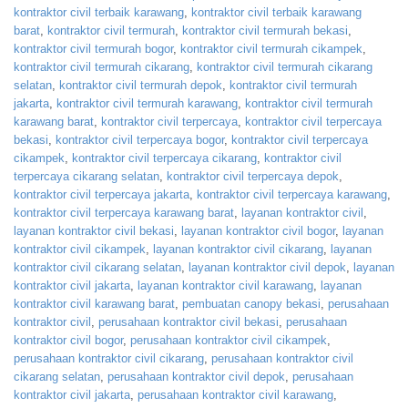
kontraktor civil terbaik karawang
,
kontraktor civil terbaik karawang
barat
,
kontraktor civil termurah
,
kontraktor civil termurah bekasi
,
kontraktor civil termurah bogor
,
kontraktor civil termurah cikampek
,
kontraktor civil termurah cikarang
,
kontraktor civil termurah cikarang
selatan
,
kontraktor civil termurah depok
,
kontraktor civil termurah
jakarta
,
kontraktor civil termurah karawang
,
kontraktor civil termurah
karawang barat
,
kontraktor civil terpercaya
,
kontraktor civil terpercaya
bekasi
,
kontraktor civil terpercaya bogor
,
kontraktor civil terpercaya
cikampek
,
kontraktor civil terpercaya cikarang
,
kontraktor civil
terpercaya cikarang selatan
,
kontraktor civil terpercaya depok
,
kontraktor civil terpercaya jakarta
,
kontraktor civil terpercaya karawang
,
kontraktor civil terpercaya karawang barat
,
layanan kontraktor civil
,
layanan kontraktor civil bekasi
,
layanan kontraktor civil bogor
,
layanan
kontraktor civil cikampek
,
layanan kontraktor civil cikarang
,
layanan
kontraktor civil cikarang selatan
,
layanan kontraktor civil depok
,
layanan
kontraktor civil jakarta
,
layanan kontraktor civil karawang
,
layanan
kontraktor civil karawang barat
,
pembuatan canopy bekasi
,
perusahaan
kontraktor civil
,
perusahaan kontraktor civil bekasi
,
perusahaan
kontraktor civil bogor
,
perusahaan kontraktor civil cikampek
,
perusahaan kontraktor civil cikarang
,
perusahaan kontraktor civil
cikarang selatan
,
perusahaan kontraktor civil depok
,
perusahaan
kontraktor civil jakarta
,
perusahaan kontraktor civil karawang
,