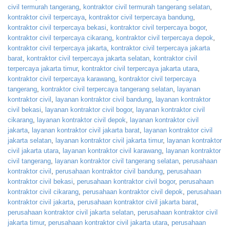
civil termurah tangerang
,
kontraktor civil termurah tangerang selatan
,
kontraktor civil terpercaya
,
kontraktor civil terpercaya bandung
,
kontraktor civil terpercaya bekasi
,
kontraktor civil terpercaya bogor
,
kontraktor civil terpercaya cikarang
,
kontraktor civil terpercaya depok
,
kontraktor civil terpercaya jakarta
,
kontraktor civil terpercaya jakarta
barat
,
kontraktor civil terpercaya jakarta selatan
,
kontraktor civil
terpercaya jakarta timur
,
kontraktor civil terpercaya jakarta utara
,
kontraktor civil terpercaya karawang
,
kontraktor civil terpercaya
tangerang
,
kontraktor civil terpercaya tangerang selatan
,
layanan
kontraktor civil
,
layanan kontraktor civil bandung
,
layanan kontraktor
civil bekasi
,
layanan kontraktor civil bogor
,
layanan kontraktor civil
cikarang
,
layanan kontraktor civil depok
,
layanan kontraktor civil
jakarta
,
layanan kontraktor civil jakarta barat
,
layanan kontraktor civil
jakarta selatan
,
layanan kontraktor civil jakarta timur
,
layanan kontraktor
civil jakarta utara
,
layanan kontraktor civil karawang
,
layanan kontraktor
civil tangerang
,
layanan kontraktor civil tangerang selatan
,
perusahaan
kontraktor civil
,
perusahaan kontraktor civil bandung
,
perusahaan
kontraktor civil bekasi
,
perusahaan kontraktor civil bogor
,
perusahaan
kontraktor civil cikarang
,
perusahaan kontraktor civil depok
,
perusahaan
kontraktor civil jakarta
,
perusahaan kontraktor civil jakarta barat
,
perusahaan kontraktor civil jakarta selatan
,
perusahaan kontraktor civil
jakarta timur
,
perusahaan kontraktor civil jakarta utara
,
perusahaan