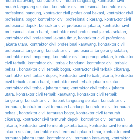
murah karawang
,
kontraktor civil murah tangerang
,
kontraktor civil
murah tangerang selatan
,
kontraktor civil profesional
,
kontraktor civil
profesional bandung
,
kontraktor civil profesional bekasi
,
kontraktor civil
profesional bogor
,
kontraktor civil profesional cikarang
,
kontraktor civil
profesional depok
,
kontraktor civil profesional jakarta
,
kontraktor civil
profesional jakarta barat
,
kontraktor civil profesional jakarta selatan
,
kontraktor civil profesional jakarta timur
,
kontraktor civil profesional
jakarta utara
,
kontraktor civil profesional karawang
,
kontraktor civil
profesional tangerang
,
kontraktor civil profesional tangerang selatan
,
kontraktor civil tangerang
,
kontraktor civil tangerang selatan
,
kontraktor
civil terbaik
,
kontraktor civil terbaik bandung
,
kontraktor civil terbaik
bekasi
,
kontraktor civil terbaik bogor
,
kontraktor civil terbaik cikarang
,
kontraktor civil terbaik depok
,
kontraktor civil terbaik jakarta
,
kontraktor
civil terbaik jakarta barat
,
kontraktor civil terbaik jakarta selatan
,
kontraktor civil terbaik jakarta timur
,
kontraktor civil terbaik jakarta
utara
,
kontraktor civil terbaik karawang
,
kontraktor civil terbaik
tangerang
,
kontraktor civil terbaik tangerang selatan
,
kontraktor civil
termurah
,
kontraktor civil termurah bandung
,
kontraktor civil termurah
bekasi
,
kontraktor civil termurah bogor
,
kontraktor civil termurah
cikarang
,
kontraktor civil termurah depok
,
kontraktor civil termurah
jakarta
,
kontraktor civil termurah jakarta barat
,
kontraktor civil termurah
jakarta selatan
,
kontraktor civil termurah jakarta timur
,
kontraktor civil
termurah jakarta utara
,
kontraktor civil termurah karawang
,
kontraktor