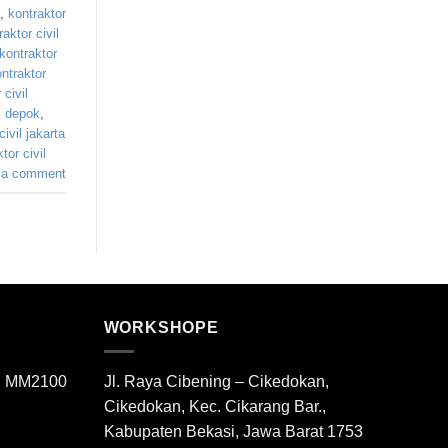
,
kontraktor
aktor civil
kontraktor
ntraktor
civil
l depok
,
ivil jakarta
or civil
 a comment
WORKSHOPE
di MM2100
Jl. Raya Cibening – Cikedokan,
Cikedokan, Kec. Cikarang Bar.,
Kabupaten Bekasi, Jawa Barat 1753