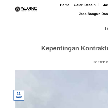
Skip
Home
Galeri Desain
Ja
to
Jasa Bangun Dan
content
T
Kepentingan Kontrakto
POSTED 
11
Nov