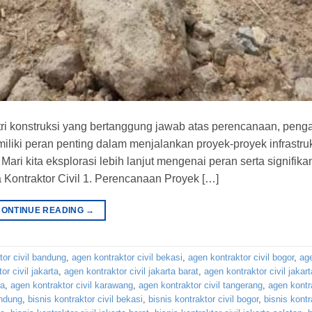
tri konstruksi yang bertanggung jawab atas perencanaan, pen
liki peran penting dalam menjalankan proyek-proyek infrastru
ari kita eksplorasi lebih lanjut mengenai peran serta signifika
a Kontraktor Civil 1. Perencanaan Proyek […]
CONTINUE READING
→
tor civil bandung
,
agen kontraktor civil bekasi
,
agen kontraktor civil bogor
,
ag
or civil jakarta
,
agen kontraktor civil jakarta barat
,
agen kontraktor civil jakar
ra
,
agen kontraktor civil karawang
,
agen kontraktor civil tangerang
,
agen kontra
andung
,
bisnis kontraktor civil bekasi
,
bisnis kontraktor civil bogor
,
bisnis kontr