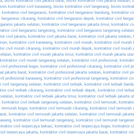
ta
,
bisnis kontraktor civil jakarta barat
,
bisnis kontraktor civil jakarta selatan
,
b
isnis kontraktor civil karawang
,
bisnis kontraktor civil tangerang
,
bisnis kontrak
,
kontraktor civil bergaransi
,
kontraktor civil bergaransi bandung
,
kontraktor civ
il bergaransi cikarang
,
kontraktor civil bergaransi depok
,
kontraktor civil berga
rgaransi jakarta selatan
,
kontraktor civil bergaransi jakarta timur
,
kontraktor civ
raktor civil bergaransi tangerang
,
kontraktor civil bergaransi tangerang selatan
tor civil jakarta
,
kontraktor civil jakarta barat
,
kontraktor civil jakarta selatan
,
minan
,
kontraktor civil karawang
,
kontraktor civil murah
,
kontraktor civil murah
tor civil murah cikarang
,
kontraktor civil murah depok
,
kontraktor civil murah 
selatan
,
kontraktor civil murah jakarta timur
,
kontraktor civil murah jakarta uta
kontraktor civil murah tangerang selatan
,
kontraktor civil profesional
,
kontrakto
 civil profesional bogor
,
kontraktor civil profesional cikarang
,
kontraktor civil p
nal jakarta barat
,
kontraktor civil profesional jakarta selatan
,
kontraktor civil p
ivil profesional karawang
,
kontraktor civil profesional tangerang
,
kontraktor civ
r civil tangerang selatan
,
kontraktor civil terbaik
,
kontraktor civil terbaik band
ktor civil terbaik cikarang
,
kontraktor civil terbaik depok
,
kontraktor civil terba
 selatan
,
kontraktor civil terbaik jakarta timur
,
kontraktor civil terbaik jakarta u
,
kontraktor civil terbaik tangerang selatan
,
kontraktor civil termurah
,
kontrakto
il termurah bogor
,
kontraktor civil termurah cikarang
,
kontraktor civil termurah
arat
,
kontraktor civil termurah jakarta selatan
,
kontraktor civil termurah jakarta
arawang
,
kontraktor civil termurah tangerang
,
kontraktor civil termurah tangera
traktor civil terpercaya bekasi
,
kontraktor civil terpercaya bogor
,
kontraktor ci
ivil terpercaya jakarta
,
kontraktor civil terpercaya jakarta barat
,
kontraktor civi