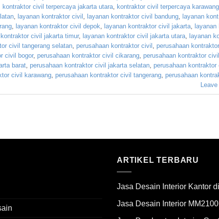
,
kontraktor civil terpercaya jakarta utara
,
kontraktor civil terpercaya karawang
latan
,
layanan kontraktor civil
,
layanan kontraktor civil bandung
,
layanan kontr
arang
,
layanan kontraktor civil depok
,
layanan kontraktor civil jakarta
,
layanan 
kontraktor civil jakarta timur
,
layanan kontraktor civil jakarta utara
,
layanan ko
or civil tangerang selatan
,
perusahaan kontraktor civil
,
perusahaan kontraktor 
 civil bogor
,
perusahaan kontraktor civil cikarang
,
perusahaan kontraktor civi
arta barat
,
perusahaan kontraktor civil jakarta selatan
,
perusahaan kontraktor c
tor civil karawang
,
perusahaan kontraktor civil tangerang
,
perusahaan kontrakt
Leave
ARTIKEL TERBARU
Jasa Desain Interior Kantor 
Jasa Desain Interior MM2100
sain