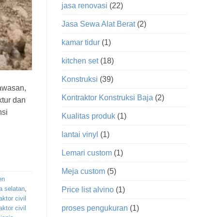
jasa renovasi
(22)
Jasa Sewa Alat Berat
(2)
kamar tidur
(1)
kitchen set
(18)
Konstruksi
(39)
gawasan,
Kontraktor Konstruksi Baja
(2)
ktur dan
nsi
Kualitas produk
(1)
lantai vinyl
(1)
Lemari custom
(1)
Meja custom
(5)
en
ta selatan
,
Price list alvino
(1)
ktor civil
proses pengukuran
(1)
aktor civil