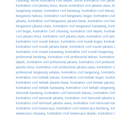
cikarang
,
bisnis kontraktor civil depok
,
bisnis kontraktor civil jakar
kontraktor civil jakarta timur
,
bisnis kontraktor civil jakarta utara
,
b
tangerang selatan
,
kontraktor civil bandung
,
kontraktor civil bekasi
bergaransi bekasi
,
kontraktor civil bergaransi bogor
,
kontraktor civ
jakarta
,
kontraktor civil bergaransi jakarta barat
,
kontraktor civil be
bergaransi jakarta utara
,
kontraktor civil bergaransi karawang
,
kont
civil bogor
,
kontraktor civil cikarang
,
kontraktor civil depok
,
kontrak
civil jakarta timur
,
kontraktor civil jakarta utara
,
kontraktor civil ja
kontraktor civil murah bekasi
,
kontraktor civil murah bogor
,
kontrak
kontraktor civil murah jakarta barat
,
kontraktor civil murah jakarta 
kontraktor civil murah karawang
,
kontraktor civil murah tangerang
,
profesional bandung
,
kontraktor civil profesional bekasi
,
kontraktor
depok
,
kontraktor civil profesional jakarta
,
kontraktor civil profesio
jakarta timur
,
kontraktor civil profesional jakarta utara
,
kontraktor c
profesional tangerang selatan
,
kontraktor civil tangerang
,
kontrakto
kontraktor civil terbaik bekasi
,
kontraktor civil terbaik bogor
,
kontra
kontraktor civil terbaik jakarta barat
,
kontraktor civil terbaik jakarta
kontraktor civil terbaik karawang
,
kontraktor civil terbaik tangerang
termurah bandung
,
kontraktor civil termurah bekasi
,
kontraktor civ
kontraktor civil termurah jakarta
,
kontraktor civil termurah jakarta b
kontraktor civil termurah jakarta utara
,
kontraktor civil termurah k
kontraktor civil terpercaya
,
kontraktor civil terpercaya bandung
,
kon
terpercaya cikarang
,
kontraktor civil terpercaya depok
,
kontraktor c