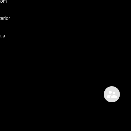
tom
erior
aja