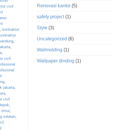
isnis
Renovasi kantor
(5)
tor civil
il
safety project
(1)
ransi
il
Style
(3)
,
kontraktor
kontraktor
Uncategorized
(6)
 bandung
,
jakarta
,
Wallmolding
(1)
ra
,
r civil
Wallpaper dinding
(1)
rofesional
rofesional
il
ung
,
ik jakarta
,
tara
,
r civil
 depok
,
 timur
,
ng selatan
,
vil
l