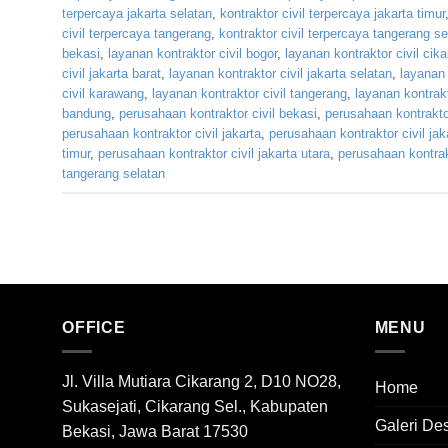
terpercaya jakarta selatan
,
kontraktor civil terpercaya jakarta timur
civil terpercaya tangerang
,
kontraktor civil terpercaya tangerang se
bekasi
,
layanan kontraktor civil bogor
,
layanan kontraktor civil cik
civil jakarta barat
,
layanan kontraktor civil jakarta selatan
,
layanan 
civil karawang
,
layanan kontraktor civil tangerang
,
layanan kontrakt
bandung
,
perusahaan kontraktor civil bekasi
,
perusahaan kontraktor
perusahaan kontraktor civil jakarta
,
perusahaan kontraktor civil jak
timur
,
perusahaan kontraktor civil jakarta utara
,
perusahaan kontrak
tangerang selatan
OFFICE
MENU
Jl. Villa Mutiara Cikarang 2, D10 NO28,
Home
Sukasejati, Cikarang Sel., Kabupaten
Galeri De
Bekasi, Jawa Barat 17530