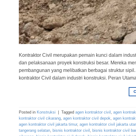
Kontraktor Civil merupakan pemain kunci dalam indus
dan pelaksanaan proyek konstruksi besar. Mereka memi
pembangunan yang melibatkan berbagai struktur sipil. M
kontraktor Civil dalam industri konstruksi. Peran Utam
Posted in
Konstruksi
|
Tagged
agen kontraktor civil
,
agen kontrak
kontraktor civil cikarang
,
agen kontraktor civil depok
,
agen kontrakt
agen kontraktor civil jakarta timur
,
agen kontraktor civil jakarta uta
tangerang selatan
,
bisnis kontraktor civil
,
bisnis kontraktor civil b