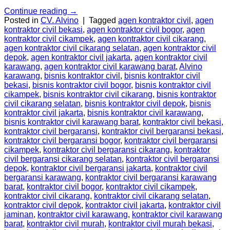
Continue reading
→
Posted in
CV. Alvino
|
Tagged
agen kontraktor civil
,
agen
kontraktor civil bekasi
,
agen kontraktor civil bogor
,
agen
kontraktor civil cikampek
,
agen kontraktor civil cikarang
,
agen kontraktor civil cikarang selatan
,
agen kontraktor civil
depok
,
agen kontraktor civil jakarta
,
agen kontraktor civil
karawang
,
agen kontraktor civil karawang barat
,
Alvino
karawang
,
bisnis kontraktor civil
,
bisnis kontraktor civil
bekasi
,
bisnis kontraktor civil bogor
,
bisnis kontraktor civil
cikampek
,
bisnis kontraktor civil cikarang
,
bisnis kontraktor
civil cikarang selatan
,
bisnis kontraktor civil depok
,
bisnis
kontraktor civil jakarta
,
bisnis kontraktor civil karawang
,
bisnis kontraktor civil karawang barat
,
kontraktor civil bekasi
,
kontraktor civil bergaransi
,
kontraktor civil bergaransi bekasi
,
kontraktor civil bergaransi bogor
,
kontraktor civil bergaransi
cikampek
,
kontraktor civil bergaransi cikarang
,
kontraktor
civil bergaransi cikarang selatan
,
kontraktor civil bergaransi
depok
,
kontraktor civil bergaransi jakarta
,
kontraktor civil
bergaransi karawang
,
kontraktor civil bergaransi karawang
barat
,
kontraktor civil bogor
,
kontraktor civil cikampek
,
kontraktor civil cikarang
,
kontraktor civil cikarang selatan
,
kontraktor civil depok
,
kontraktor civil jakarta
,
kontraktor civil
jaminan
,
kontraktor civil karawang
,
kontraktor civil karawang
barat
,
kontraktor civil murah
,
kontraktor civil murah bekasi
,