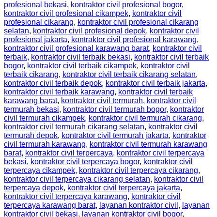
profesional bekasi
,
kontraktor civil profesional bogor
,
kontraktor civil profesional cikampek
,
kontraktor civil
profesional cikarang
,
kontraktor civil profesional cikarang
selatan
,
kontraktor civil profesional depok
,
kontraktor civil
profesional jakarta
,
kontraktor civil profesional karawang
,
kontraktor civil profesional karawang barat
,
kontraktor civil
terbaik
,
kontraktor civil terbaik bekasi
,
kontraktor civil terbaik
bogor
,
kontraktor civil terbaik cikampek
,
kontraktor civil
terbaik cikarang
,
kontraktor civil terbaik cikarang selatan
,
kontraktor civil terbaik depok
,
kontraktor civil terbaik jakarta
,
kontraktor civil terbaik karawang
,
kontraktor civil terbaik
karawang barat
,
kontraktor civil termurah
,
kontraktor civil
termurah bekasi
,
kontraktor civil termurah bogor
,
kontraktor
civil termurah cikampek
,
kontraktor civil termurah cikarang
,
kontraktor civil termurah cikarang selatan
,
kontraktor civil
termurah depok
,
kontraktor civil termurah jakarta
,
kontraktor
civil termurah karawang
,
kontraktor civil termurah karawang
barat
,
kontraktor civil terpercaya
,
kontraktor civil terpercaya
bekasi
,
kontraktor civil terpercaya bogor
,
kontraktor civil
terpercaya cikampek
,
kontraktor civil terpercaya cikarang
,
kontraktor civil terpercaya cikarang selatan
,
kontraktor civil
terpercaya depok
,
kontraktor civil terpercaya jakarta
,
kontraktor civil terpercaya karawang
,
kontraktor civil
terpercaya karawang barat
,
layanan kontraktor civil
,
layanan
kontraktor civil bekasi
,
layanan kontraktor civil bogor
,