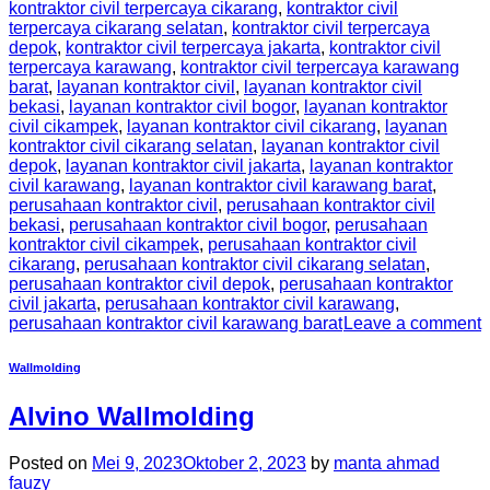
kontraktor civil terpercaya cikarang
,
kontraktor civil
terpercaya cikarang selatan
,
kontraktor civil terpercaya
depok
,
kontraktor civil terpercaya jakarta
,
kontraktor civil
terpercaya karawang
,
kontraktor civil terpercaya karawang
barat
,
layanan kontraktor civil
,
layanan kontraktor civil
bekasi
,
layanan kontraktor civil bogor
,
layanan kontraktor
civil cikampek
,
layanan kontraktor civil cikarang
,
layanan
kontraktor civil cikarang selatan
,
layanan kontraktor civil
depok
,
layanan kontraktor civil jakarta
,
layanan kontraktor
civil karawang
,
layanan kontraktor civil karawang barat
,
perusahaan kontraktor civil
,
perusahaan kontraktor civil
bekasi
,
perusahaan kontraktor civil bogor
,
perusahaan
kontraktor civil cikampek
,
perusahaan kontraktor civil
cikarang
,
perusahaan kontraktor civil cikarang selatan
,
perusahaan kontraktor civil depok
,
perusahaan kontraktor
civil jakarta
,
perusahaan kontraktor civil karawang
,
perusahaan kontraktor civil karawang barat
Leave a comment
Wallmolding
Alvino Wallmolding
Posted on
Mei 9, 2023
Oktober 2, 2023
by
manta ahmad
fauzy