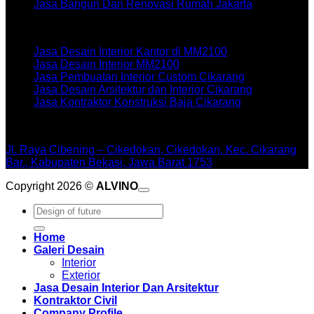
Jasa Bangun Dan Renovasi Rumah Jakarta
Artikel terbaru
Jasa Desain Interior Kantor di MM2100
Jasa Desain Interior MM2100
Jasa Pembuatan Interior Custom Cikarang
Jasa Desain Arsitektur dan Interior Cikarang
Jasa Kontraktor Konstruksi Baja Cikarang
WORKSHOPE
Jl. Raya Cibening – Cikedokan, Cikedokan, Kec. Cikarang
Bar., Kabupaten Bekasi, Jawa Barat 1753
Copyright 2026 ©
ALVINO
Pencarian
untuk:
Home
Galeri Desain
Interior
Exterior
Jasa Desain Interior Dan Arsitektur
Kontraktor Civil
Company Profile