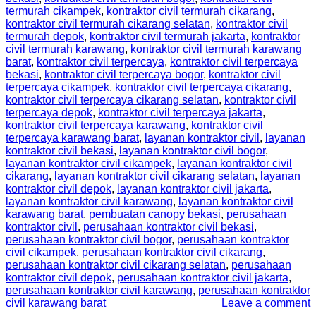
termurah cikampek
,
kontraktor civil termurah cikarang
,
kontraktor civil termurah cikarang selatan
,
kontraktor civil
termurah depok
,
kontraktor civil termurah jakarta
,
kontraktor
civil termurah karawang
,
kontraktor civil termurah karawang
barat
,
kontraktor civil terpercaya
,
kontraktor civil terpercaya
bekasi
,
kontraktor civil terpercaya bogor
,
kontraktor civil
terpercaya cikampek
,
kontraktor civil terpercaya cikarang
,
kontraktor civil terpercaya cikarang selatan
,
kontraktor civil
terpercaya depok
,
kontraktor civil terpercaya jakarta
,
kontraktor civil terpercaya karawang
,
kontraktor civil
terpercaya karawang barat
,
layanan kontraktor civil
,
layanan
kontraktor civil bekasi
,
layanan kontraktor civil bogor
,
layanan kontraktor civil cikampek
,
layanan kontraktor civil
cikarang
,
layanan kontraktor civil cikarang selatan
,
layanan
kontraktor civil depok
,
layanan kontraktor civil jakarta
,
layanan kontraktor civil karawang
,
layanan kontraktor civil
karawang barat
,
pembuatan canopy bekasi
,
perusahaan
kontraktor civil
,
perusahaan kontraktor civil bekasi
,
perusahaan kontraktor civil bogor
,
perusahaan kontraktor
civil cikampek
,
perusahaan kontraktor civil cikarang
,
perusahaan kontraktor civil cikarang selatan
,
perusahaan
kontraktor civil depok
,
perusahaan kontraktor civil jakarta
,
perusahaan kontraktor civil karawang
,
perusahaan kontraktor
civil karawang barat
Leave a comment