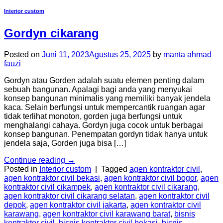
Interior custom
Gordyn cikarang
Posted on
Juni 11, 2023
Agustus 25, 2025
by
manta ahmad
fauzi
Gordyn atau Gorden adalah suatu elemen penting dalam
sebuah bangunan. Apalagi bagi anda yang menyukai
konsep bangunan minimalis yang memiliki banyak jendela
kaca. Selain berfungsi untuk mempercantik ruangan agar
tidak terlihat monoton, gorden juga berfungsi untuk
menghalangi cahaya. Gordyn juga cocok untuk berbagai
konsep bangunan. Penempatan gordyn tidak hanya untuk
jendela saja, Gorden juga bisa […]
Continue reading
→
Posted in
Interior custom
|
Tagged
agen kontraktor civil
,
agen kontraktor civil bekasi
,
agen kontraktor civil bogor
,
agen
kontraktor civil cikampek
,
agen kontraktor civil cikarang
,
agen kontraktor civil cikarang selatan
,
agen kontraktor civil
depok
,
agen kontraktor civil jakarta
,
agen kontraktor civil
karawang
,
agen kontraktor civil karawang barat
,
bisnis
kontraktor civil
,
bisnis kontraktor civil bekasi
,
bisnis