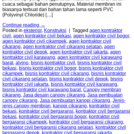
cuaca sebagai bahan penutupnya. Material membran ini
biasanya terbuat dari bahan tahan lama seperti PVC
(Polyvinyl Chloride) […]
Continue reading
→
Posted in
eksterior
,
Konstruksi
|
Tagged
agen kontraktor
civil
,
agen kontraktor civil bekasi
,
agen kontraktor civil bogor
,
agen kontraktor civil cikampek
,
agen kontraktor civil
cikarang
,
agen kontraktor civil cikarang selatan
,
agen
kontraktor civil depok
,
agen kontraktor civil jakarta
,
agen
kontraktor civil karawang
,
agen kontraktor civil karawang
barat
,
alvino
,
bisnis kontraktor civil
,
bisnis kontraktor civil
bekasi
,
bisnis kontraktor civil bogor
,
bisnis kontraktor civil
cikampek
,
bisnis kontraktor civil cikarang
,
bisnis kontraktor
civil cikarang selatan
,
bisnis kontraktor civil depok
,
bisnis
kontraktor civil jakarta
,
bisnis kontraktor civil karawang
,
bisnis kontraktor civil karawang barat
,
Canopy membran
cikarang
,
Jasa desain canopy cikarang
,
Jasa pembuatan
canopy cikarang
,
Jasa pembuatan kanopi cikarang
,
Jenis-
jenis canopy membran
,
kanopi cikarang
,
kontraktor civil
bekasi
,
kontraktor civil bergaransi
,
kontraktor civil bergaransi
bekasi
,
kontraktor civil bergaransi bogor
,
kontraktor civil
bergaransi cikampek
,
kontraktor civil bergaransi cikarang
,
kontraktor civil bergaransi cikarang selatan
,
kontraktor civil
bergaransi depok
,
kontraktor civil bergaransi jakarta
,