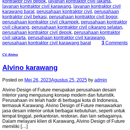
kontraktor civil depok
,
layanan kontraktor civil jakarta
,
layanan kontraktor civil karawang
,
layanan kontraktor civil
karawang barat
,
perusahaan kontraktor civil
,
perusahaan
kontraktor civil bekasi
,
perusahaan kontraktor civil bogor
,
perusahaan kontraktor civil cikampek
,
perusahaan kontraktor
civil cikarang
,
perusahaan kontraktor civil cikarang selatan
,
perusahaan kontraktor civil depok
,
perusahaan kontraktor
civil jakarta
,
perusahaan kontraktor civil karawang
,
perusahaan kontraktor civil karawang barat
3
Comments
CV. Alvino
Alvino karawang
Posted on
Mei 26, 2023
Agustus 25, 2025
by
admin
Alvino Design of Future merupakan perusahaan desain
interior yang mengusung konsep modern dan futuristik.
Perusahaan ini telah hadir di berbagai kota di Indonesia,
termasuk Karawang. Alvino Design of Future menawarkan
jasa desain interior untuk berbagai kebutuhan, seperti untuk
tempat tinggal, perkantoran, restoran, dan lain sebagainya.
Dalam melayani klien di Karawang, Alvino Design of Future
memiliki […]