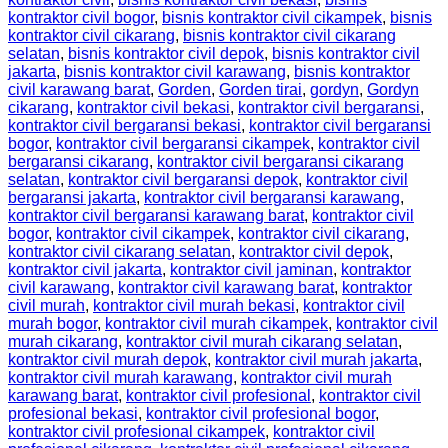
kontraktor civil bogor
,
bisnis kontraktor civil cikampek
,
bisnis
kontraktor civil cikarang
,
bisnis kontraktor civil cikarang
selatan
,
bisnis kontraktor civil depok
,
bisnis kontraktor civil
jakarta
,
bisnis kontraktor civil karawang
,
bisnis kontraktor
civil karawang barat
,
Gorden
,
Gorden tirai
,
gordyn
,
Gordyn
cikarang
,
kontraktor civil bekasi
,
kontraktor civil bergaransi
,
kontraktor civil bergaransi bekasi
,
kontraktor civil bergaransi
bogor
,
kontraktor civil bergaransi cikampek
,
kontraktor civil
bergaransi cikarang
,
kontraktor civil bergaransi cikarang
selatan
,
kontraktor civil bergaransi depok
,
kontraktor civil
bergaransi jakarta
,
kontraktor civil bergaransi karawang
,
kontraktor civil bergaransi karawang barat
,
kontraktor civil
bogor
,
kontraktor civil cikampek
,
kontraktor civil cikarang
,
kontraktor civil cikarang selatan
,
kontraktor civil depok
,
kontraktor civil jakarta
,
kontraktor civil jaminan
,
kontraktor
civil karawang
,
kontraktor civil karawang barat
,
kontraktor
civil murah
,
kontraktor civil murah bekasi
,
kontraktor civil
murah bogor
,
kontraktor civil murah cikampek
,
kontraktor civil
murah cikarang
,
kontraktor civil murah cikarang selatan
,
kontraktor civil murah depok
,
kontraktor civil murah jakarta
,
kontraktor civil murah karawang
,
kontraktor civil murah
karawang barat
,
kontraktor civil profesional
,
kontraktor civil
profesional bekasi
,
kontraktor civil profesional bogor
,
kontraktor civil profesional cikampek
,
kontraktor civil