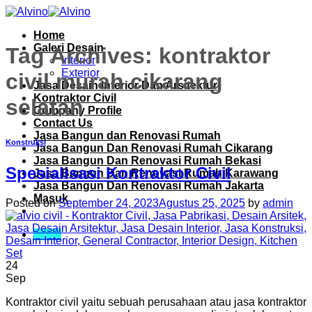
Skip
to
Home
content
Galeri Desain
Tag Archives:
kontraktor
Interior
Exterior
civil murah cikarang
Jasa Desain Interior Dan Arsitektur
Kontraktor Civil
selatan
Company Profile
Contact Us
Jasa Bangun dan Renovasi Rumah
Konstruksi
Jasa Bangun Dan Renovasi Rumah Cikarang
Jasa Bangun Dan Renovasi Rumah Bekasi
Spesialisasi Kontraktor Civil
Jasa Bangun Dan Renovasi Rumah Karawang
Jasa Bangun Dan Renovasi Rumah Jakarta
Masuk
Posted on
September 24, 2023
Agustus 25, 2025
by
admin
Menu
24
Sep
Kontraktor civil yaitu sebuah perusahaan atau jasa kontraktor