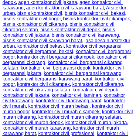
depok
,
agen kontraktor civil jakarta
,
agen kontraktor civil
karawang
,
agen kontraktor civil karawang barat
,
Arsitektur
urban
,
bisnis kontraktor civil
,
bisnis kontraktor civil bekasi
,
bisnis kontraktor civil bogor
,
bisnis kontraktor civil cikampek
,
bisnis kontraktor civil cikarang
,
bisnis kontraktor civil
cikarang selatan
,
bisnis kontraktor civil depok
,
bisnis
kontraktor civil jakarta
,
bisnis kontraktor civil karawang
,
bisnis kontraktor civil karawang barat
,
jasa desain arsitektur
urban
,
kontraktor civil bekasi
,
kontraktor civil bergaransi
,
kontraktor civil bergaransi bekasi
,
kontraktor civil bergaransi
bogor
,
kontraktor civil bergaransi cikampek
,
kontraktor civil
bergaransi cikarang
,
kontraktor civil bergaransi cikarang
selatan
,
kontraktor civil bergaransi depok
,
kontraktor civil
bergaransi jakarta
,
kontraktor civil bergaransi karawang
,
kontraktor civil bergaransi karawang barat
,
kontraktor civil
bogor
,
kontraktor civil cikampek
,
kontraktor civil cikarang
,
kontraktor civil cikarang selatan
,
kontraktor civil depok
,
kontraktor civil jakarta
,
kontraktor civil jaminan
,
kontraktor
civil karawang
,
kontraktor civil karawang barat
,
kontraktor
civil murah
,
kontraktor civil murah bekasi
,
kontraktor civil
murah bogor
,
kontraktor civil murah cikampek
,
kontraktor civil
murah cikarang
,
kontraktor civil murah cikarang selatan
,
kontraktor civil murah depok
,
kontraktor civil murah jakarta
,
kontraktor civil murah karawang
,
kontraktor civil murah
karawang barat
,
kontraktor civil profesional
,
kontraktor civil