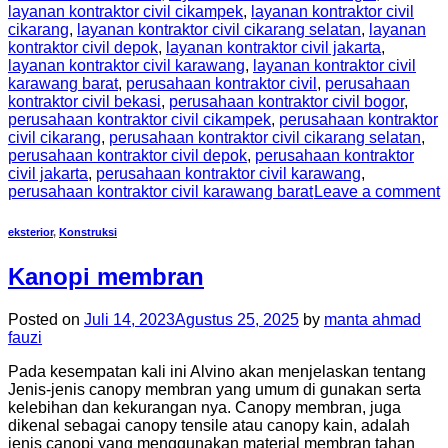
layanan kontraktor civil cikampek
,
layanan kontraktor civil
cikarang
,
layanan kontraktor civil cikarang selatan
,
layanan
kontraktor civil depok
,
layanan kontraktor civil jakarta
,
layanan kontraktor civil karawang
,
layanan kontraktor civil
karawang barat
,
perusahaan kontraktor civil
,
perusahaan
kontraktor civil bekasi
,
perusahaan kontraktor civil bogor
,
perusahaan kontraktor civil cikampek
,
perusahaan kontraktor
civil cikarang
,
perusahaan kontraktor civil cikarang selatan
,
perusahaan kontraktor civil depok
,
perusahaan kontraktor
civil jakarta
,
perusahaan kontraktor civil karawang
,
perusahaan kontraktor civil karawang barat
Leave a comment
eksterior
,
Konstruksi
Kanopi membran
Posted on
Juli 14, 2023
Agustus 25, 2025
by
manta ahmad
fauzi
Pada kesempatan kali ini Alvino akan menjelaskan tentang
Jenis-jenis canopy membran yang umum di gunakan serta
kelebihan dan kekurangan nya. Canopy membran, juga
dikenal sebagai canopy tensile atau canopy kain, adalah
jenis canopi yang menggunakan material membran tahan