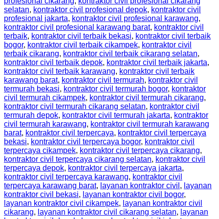
profesional cikarang
,
kontraktor civil profesional cikarang
selatan
,
kontraktor civil profesional depok
,
kontraktor civil
profesional jakarta
,
kontraktor civil profesional karawang
,
kontraktor civil profesional karawang barat
,
kontraktor civil
terbaik
,
kontraktor civil terbaik bekasi
,
kontraktor civil terbaik
bogor
,
kontraktor civil terbaik cikampek
,
kontraktor civil
terbaik cikarang
,
kontraktor civil terbaik cikarang selatan
,
kontraktor civil terbaik depok
,
kontraktor civil terbaik jakarta
,
kontraktor civil terbaik karawang
,
kontraktor civil terbaik
karawang barat
,
kontraktor civil termurah
,
kontraktor civil
termurah bekasi
,
kontraktor civil termurah bogor
,
kontraktor
civil termurah cikampek
,
kontraktor civil termurah cikarang
,
kontraktor civil termurah cikarang selatan
,
kontraktor civil
termurah depok
,
kontraktor civil termurah jakarta
,
kontraktor
civil termurah karawang
,
kontraktor civil termurah karawang
barat
,
kontraktor civil terpercaya
,
kontraktor civil terpercaya
bekasi
,
kontraktor civil terpercaya bogor
,
kontraktor civil
terpercaya cikampek
,
kontraktor civil terpercaya cikarang
,
kontraktor civil terpercaya cikarang selatan
,
kontraktor civil
terpercaya depok
,
kontraktor civil terpercaya jakarta
,
kontraktor civil terpercaya karawang
,
kontraktor civil
terpercaya karawang barat
,
layanan kontraktor civil
,
layanan
kontraktor civil bekasi
,
layanan kontraktor civil bogor
,
layanan kontraktor civil cikampek
,
layanan kontraktor civil
cikarang
,
layanan kontraktor civil cikarang selatan
,
layanan