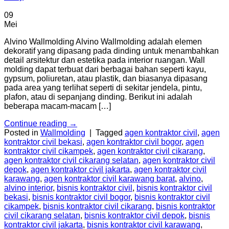
09
Mei
Alvino Wallmolding Alvino Wallmolding adalah elemen
dekoratif yang dipasang pada dinding untuk menambahkan
detail arsitektur dan estetika pada interior ruangan. Wall
molding dapat terbuat dari berbagai bahan seperti kayu,
gypsum, poliuretan, atau plastik, dan biasanya dipasang
pada area yang terlihat seperti di sekitar jendela, pintu,
plafon, atau di sepanjang dinding. Berikut ini adalah
beberapa macam-macam […]
Continue reading
→
Posted in
Wallmolding
|
Tagged
agen kontraktor civil
,
agen
kontraktor civil bekasi
,
agen kontraktor civil bogor
,
agen
kontraktor civil cikampek
,
agen kontraktor civil cikarang
,
agen kontraktor civil cikarang selatan
,
agen kontraktor civil
depok
,
agen kontraktor civil jakarta
,
agen kontraktor civil
karawang
,
agen kontraktor civil karawang barat
,
alvino
,
alvino interior
,
bisnis kontraktor civil
,
bisnis kontraktor civil
bekasi
,
bisnis kontraktor civil bogor
,
bisnis kontraktor civil
cikampek
,
bisnis kontraktor civil cikarang
,
bisnis kontraktor
civil cikarang selatan
,
bisnis kontraktor civil depok
,
bisnis
kontraktor civil jakarta
,
bisnis kontraktor civil karawang
,