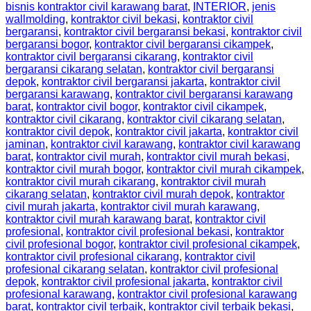
bisnis kontraktor civil karawang barat
,
INTERIOR
,
jenis
wallmolding
,
kontraktor civil bekasi
,
kontraktor civil
bergaransi
,
kontraktor civil bergaransi bekasi
,
kontraktor civil
bergaransi bogor
,
kontraktor civil bergaransi cikampek
,
kontraktor civil bergaransi cikarang
,
kontraktor civil
bergaransi cikarang selatan
,
kontraktor civil bergaransi
depok
,
kontraktor civil bergaransi jakarta
,
kontraktor civil
bergaransi karawang
,
kontraktor civil bergaransi karawang
barat
,
kontraktor civil bogor
,
kontraktor civil cikampek
,
kontraktor civil cikarang
,
kontraktor civil cikarang selatan
,
kontraktor civil depok
,
kontraktor civil jakarta
,
kontraktor civil
jaminan
,
kontraktor civil karawang
,
kontraktor civil karawang
barat
,
kontraktor civil murah
,
kontraktor civil murah bekasi
,
kontraktor civil murah bogor
,
kontraktor civil murah cikampek
,
kontraktor civil murah cikarang
,
kontraktor civil murah
cikarang selatan
,
kontraktor civil murah depok
,
kontraktor
civil murah jakarta
,
kontraktor civil murah karawang
,
kontraktor civil murah karawang barat
,
kontraktor civil
profesional
,
kontraktor civil profesional bekasi
,
kontraktor
civil profesional bogor
,
kontraktor civil profesional cikampek
,
kontraktor civil profesional cikarang
,
kontraktor civil
profesional cikarang selatan
,
kontraktor civil profesional
depok
,
kontraktor civil profesional jakarta
,
kontraktor civil
profesional karawang
,
kontraktor civil profesional karawang
barat
,
kontraktor civil terbaik
,
kontraktor civil terbaik bekasi
,