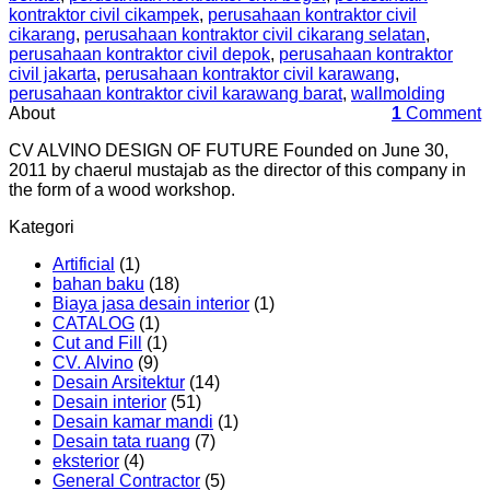
kontraktor civil cikampek
,
perusahaan kontraktor civil
cikarang
,
perusahaan kontraktor civil cikarang selatan
,
perusahaan kontraktor civil depok
,
perusahaan kontraktor
civil jakarta
,
perusahaan kontraktor civil karawang
,
perusahaan kontraktor civil karawang barat
,
wallmolding
About
1
Comment
CV ALVINO DESIGN OF FUTURE Founded on June 30,
2011 by chaerul mustajab as the director of this company in
the form of a wood workshop.
Kategori
Artificial
(1)
bahan baku
(18)
Biaya jasa desain interior
(1)
CATALOG
(1)
Cut and Fill
(1)
CV. Alvino
(9)
Desain Arsitektur
(14)
Desain interior
(51)
Desain kamar mandi
(1)
Desain tata ruang
(7)
eksterior
(4)
General Contractor
(5)