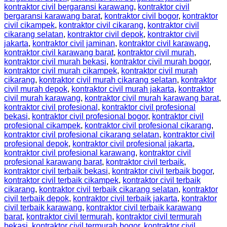
kontraktor civil bergaransi karawang
,
kontraktor civil
bergaransi karawang barat
,
kontraktor civil bogor
,
kontraktor
civil cikampek
,
kontraktor civil cikarang
,
kontraktor civil
cikarang selatan
,
kontraktor civil depok
,
kontraktor civil
jakarta
,
kontraktor civil jaminan
,
kontraktor civil karawang
,
kontraktor civil karawang barat
,
kontraktor civil murah
,
kontraktor civil murah bekasi
,
kontraktor civil murah bogor
,
kontraktor civil murah cikampek
,
kontraktor civil murah
cikarang
,
kontraktor civil murah cikarang selatan
,
kontraktor
civil murah depok
,
kontraktor civil murah jakarta
,
kontraktor
civil murah karawang
,
kontraktor civil murah karawang barat
,
kontraktor civil profesional
,
kontraktor civil profesional
bekasi
,
kontraktor civil profesional bogor
,
kontraktor civil
profesional cikampek
,
kontraktor civil profesional cikarang
,
kontraktor civil profesional cikarang selatan
,
kontraktor civil
profesional depok
,
kontraktor civil profesional jakarta
,
kontraktor civil profesional karawang
,
kontraktor civil
profesional karawang barat
,
kontraktor civil terbaik
,
kontraktor civil terbaik bekasi
,
kontraktor civil terbaik bogor
,
kontraktor civil terbaik cikampek
,
kontraktor civil terbaik
cikarang
,
kontraktor civil terbaik cikarang selatan
,
kontraktor
civil terbaik depok
,
kontraktor civil terbaik jakarta
,
kontraktor
civil terbaik karawang
,
kontraktor civil terbaik karawang
barat
,
kontraktor civil termurah
,
kontraktor civil termurah
bekasi
,
kontraktor civil termurah bogor
,
kontraktor civil