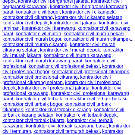
depok
,
kontraktor civil bergaransi jakarta
,
kontraktor civil
bergaransi karawang
,
kontraktor civil bergaransi karawang
barat
,
kontraktor civil bogor
,
kontraktor civil cikampek
,
kontraktor civil cikarang
,
kontraktor civil cikarang selatan
,
kontraktor civil depok
,
kontraktor civil jakarta
,
kontraktor civil
jaminan
,
kontraktor civil karawang
,
kontraktor civil karawang
barat
,
kontraktor civil murah
,
kontraktor civil murah bekasi
,
kontraktor civil murah bogor
,
kontraktor civil murah cikampek
,
kontraktor civil murah cikarang
,
kontraktor civil murah
cikarang selatan
,
kontraktor civil murah depok
,
kontraktor
civil murah jakarta
,
kontraktor civil murah karawang
,
kontraktor civil murah karawang barat
,
kontraktor civil
profesional
,
kontraktor civil profesional bekasi
,
kontraktor
civil profesional bogor
,
kontraktor civil profesional cikampek
,
kontraktor civil profesional cikarang
,
kontraktor civil
profesional cikarang selatan
,
kontraktor civil profesional
depok
,
kontraktor civil profesional jakarta
,
kontraktor civil
profesional karawang
,
kontraktor civil profesional karawang
barat
,
kontraktor civil terbaik
,
kontraktor civil terbaik bekasi
,
kontraktor civil terbaik bogor
,
kontraktor civil terbaik
cikampek
,
kontraktor civil terbaik cikarang
,
kontraktor civil
terbaik cikarang selatan
,
kontraktor civil terbaik depok
,
kontraktor civil terbaik jakarta
,
kontraktor civil terbaik
karawang
,
kontraktor civil terbaik karawang barat
,
kontraktor
civil termurah
,
kontraktor civil termurah bekasi
,
kontraktor