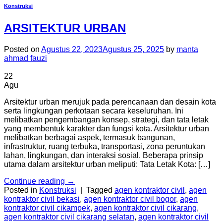
Konstruksi
ARSITEKTUR URBAN
Posted on
Agustus 22, 2023
Agustus 25, 2025
by
manta
ahmad fauzi
22
Agu
Arsitektur urban merujuk pada perencanaan dan desain kota
serta lingkungan perkotaan secara keseluruhan. Ini
melibatkan pengembangan konsep, strategi, dan tata letak
yang membentuk karakter dan fungsi kota. Arsitektur urban
melibatkan berbagai aspek, termasuk bangunan,
infrastruktur, ruang terbuka, transportasi, zona peruntukan
lahan, lingkungan, dan interaksi sosial. Beberapa prinsip
utama dalam arsitektur urban meliputi: Tata Letak Kota: […]
Continue reading
→
Posted in
Konstruksi
|
Tagged
agen kontraktor civil
,
agen
kontraktor civil bekasi
,
agen kontraktor civil bogor
,
agen
kontraktor civil cikampek
,
agen kontraktor civil cikarang
,
agen kontraktor civil cikarang selatan
,
agen kontraktor civil