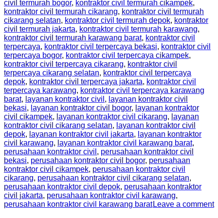
civil termurah bogor
,
kontraktor civil termurah cikampek
,
kontraktor civil termurah cikarang
,
kontraktor civil termurah
cikarang selatan
,
kontraktor civil termurah depok
,
kontraktor
civil termurah jakarta
,
kontraktor civil termurah karawang
,
kontraktor civil termurah karawang barat
,
kontraktor civil
terpercaya
,
kontraktor civil terpercaya bekasi
,
kontraktor civil
terpercaya bogor
,
kontraktor civil terpercaya cikampek
,
kontraktor civil terpercaya cikarang
,
kontraktor civil
terpercaya cikarang selatan
,
kontraktor civil terpercaya
depok
,
kontraktor civil terpercaya jakarta
,
kontraktor civil
terpercaya karawang
,
kontraktor civil terpercaya karawang
barat
,
layanan kontraktor civil
,
layanan kontraktor civil
bekasi
,
layanan kontraktor civil bogor
,
layanan kontraktor
civil cikampek
,
layanan kontraktor civil cikarang
,
layanan
kontraktor civil cikarang selatan
,
layanan kontraktor civil
depok
,
layanan kontraktor civil jakarta
,
layanan kontraktor
civil karawang
,
layanan kontraktor civil karawang barat
,
perusahaan kontraktor civil
,
perusahaan kontraktor civil
bekasi
,
perusahaan kontraktor civil bogor
,
perusahaan
kontraktor civil cikampek
,
perusahaan kontraktor civil
cikarang
,
perusahaan kontraktor civil cikarang selatan
,
perusahaan kontraktor civil depok
,
perusahaan kontraktor
civil jakarta
,
perusahaan kontraktor civil karawang
,
perusahaan kontraktor civil karawang barat
Leave a comment