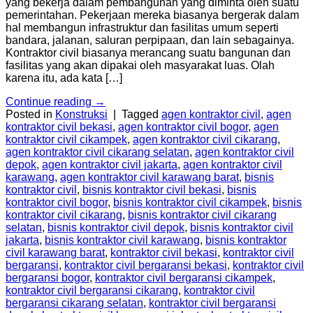
yang bekerja dalam pembangunan yang diminta oleh suatu
pemerintahan. Pekerjaan mereka biasanya bergerak dalam
hal membangun infrastruktur dan fasilitas umum seperti
bandara, jalanan, saluran perpipaan, dan lain sebagainya.
Kontraktor civil biasanya merancang suatu bangunan dan
fasilitas yang akan dipakai oleh masyarakat luas. Olah
karena itu, ada kata […]
Continue reading
→
Posted in
Konstruksi
|
Tagged
agen kontraktor civil
,
agen
kontraktor civil bekasi
,
agen kontraktor civil bogor
,
agen
kontraktor civil cikampek
,
agen kontraktor civil cikarang
,
agen kontraktor civil cikarang selatan
,
agen kontraktor civil
depok
,
agen kontraktor civil jakarta
,
agen kontraktor civil
karawang
,
agen kontraktor civil karawang barat
,
bisnis
kontraktor civil
,
bisnis kontraktor civil bekasi
,
bisnis
kontraktor civil bogor
,
bisnis kontraktor civil cikampek
,
bisnis
kontraktor civil cikarang
,
bisnis kontraktor civil cikarang
selatan
,
bisnis kontraktor civil depok
,
bisnis kontraktor civil
jakarta
,
bisnis kontraktor civil karawang
,
bisnis kontraktor
civil karawang barat
,
kontraktor civil bekasi
,
kontraktor civil
bergaransi
,
kontraktor civil bergaransi bekasi
,
kontraktor civil
bergaransi bogor
,
kontraktor civil bergaransi cikampek
,
kontraktor civil bergaransi cikarang
,
kontraktor civil
bergaransi cikarang selatan
,
kontraktor civil bergaransi