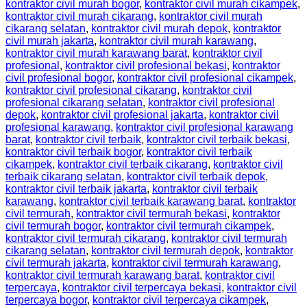
kontraktor civil murah bogor
,
kontraktor civil murah cikampek
,
kontraktor civil murah cikarang
,
kontraktor civil murah
cikarang selatan
,
kontraktor civil murah depok
,
kontraktor
civil murah jakarta
,
kontraktor civil murah karawang
,
kontraktor civil murah karawang barat
,
kontraktor civil
profesional
,
kontraktor civil profesional bekasi
,
kontraktor
civil profesional bogor
,
kontraktor civil profesional cikampek
,
kontraktor civil profesional cikarang
,
kontraktor civil
profesional cikarang selatan
,
kontraktor civil profesional
depok
,
kontraktor civil profesional jakarta
,
kontraktor civil
profesional karawang
,
kontraktor civil profesional karawang
barat
,
kontraktor civil terbaik
,
kontraktor civil terbaik bekasi
,
kontraktor civil terbaik bogor
,
kontraktor civil terbaik
cikampek
,
kontraktor civil terbaik cikarang
,
kontraktor civil
terbaik cikarang selatan
,
kontraktor civil terbaik depok
,
kontraktor civil terbaik jakarta
,
kontraktor civil terbaik
karawang
,
kontraktor civil terbaik karawang barat
,
kontraktor
civil termurah
,
kontraktor civil termurah bekasi
,
kontraktor
civil termurah bogor
,
kontraktor civil termurah cikampek
,
kontraktor civil termurah cikarang
,
kontraktor civil termurah
cikarang selatan
,
kontraktor civil termurah depok
,
kontraktor
civil termurah jakarta
,
kontraktor civil termurah karawang
,
kontraktor civil termurah karawang barat
,
kontraktor civil
terpercaya
,
kontraktor civil terpercaya bekasi
,
kontraktor civil
terpercaya bogor
,
kontraktor civil terpercaya cikampek
,