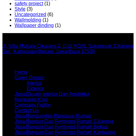
safety project
(1)
Style
(3)
Uncategorized
(6)
Wallmolding
(1)
Wallpaper dinding
(1)
Office
Jl. Villa Mutiara Cikarang 2, D10 NO28, Sukasejati, Cikarang
Sel., Kabupaten Bekasi, Jawa Barat 17530
Menu
Home
Galeri Desain
Interior
Exterior
Jasa Desain Interior Dan Arsitektur
Kontraktor Civil
Company Profile
Contact Us
Jasa Bangun dan Renovasi Rumah
Jasa Bangun Dan Renovasi Rumah Cikarang
Jasa Bangun Dan Renovasi Rumah Bekasi
Jasa Bangun Dan Renovasi Rumah Karawang