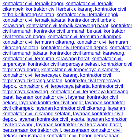
kontraktor civil terbaik bogor
,
kontraktor civil terbaik
cikampek
,
kontraktor civil terbaik cikarang
,
kontraktor civil
terbaik cikarang selatan
,
kontraktor civil terbaik depok
,
kontraktor civil terbaik jakarta
,
kontraktor civil terbaik
karawang
,
kontraktor civil terbaik karawang barat
,
kontraktor
civil termurah
,
kontraktor civil termurah bekasi
,
kontraktor
civil termurah bogor
,
kontraktor civil termurah cikampek
,
kontraktor civil termurah cikarang
,
kontraktor civil termurah
cikarang selatan
,
kontraktor civil termurah depok
,
kontraktor
civil termurah jakarta
,
kontraktor civil termurah karawang
,
kontraktor civil termurah karawang barat
,
kontraktor civil
terpercaya
,
kontraktor civil terpercaya bekasi
,
kontraktor civil
terpercaya bogor
,
kontraktor civil terpercaya cikampek
,
kontraktor civil terpercaya cikarang
,
kontraktor civil
terpercaya cikarang selatan
,
kontraktor civil terpercaya
depok
,
kontraktor civil terpercaya jakarta
,
kontraktor civil
terpercaya karawang
,
kontraktor civil terpercaya karawang
barat
,
layanan kontraktor civil
,
layanan kontraktor civil
bekasi
,
layanan kontraktor civil bogor
,
layanan kontraktor
civil cikampek
,
layanan kontraktor civil cikarang
,
layanan
kontraktor civil cikarang selatan
,
layanan kontraktor civil
depok
,
layanan kontraktor civil jakarta
,
layanan kontraktor
civil karawang
,
layanan kontraktor civil karawang barat
,
perusahaan kontraktor civil
,
perusahaan kontraktor civil
bekasi
,
perusahaan kontraktor civil bogor
,
perusahaan