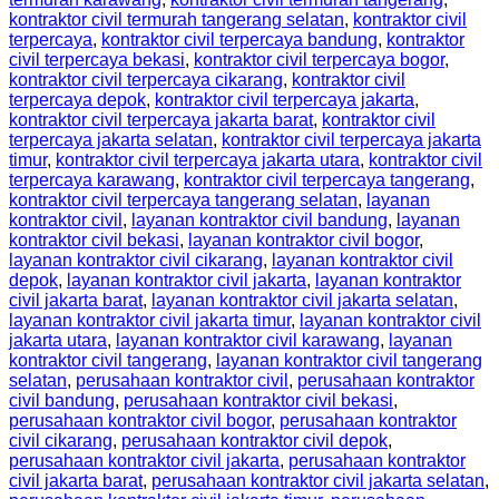
kontraktor civil termurah tangerang selatan
,
kontraktor civil
terpercaya
,
kontraktor civil terpercaya bandung
,
kontraktor
civil terpercaya bekasi
,
kontraktor civil terpercaya bogor
,
kontraktor civil terpercaya cikarang
,
kontraktor civil
terpercaya depok
,
kontraktor civil terpercaya jakarta
,
kontraktor civil terpercaya jakarta barat
,
kontraktor civil
terpercaya jakarta selatan
,
kontraktor civil terpercaya jakarta
timur
,
kontraktor civil terpercaya jakarta utara
,
kontraktor civil
terpercaya karawang
,
kontraktor civil terpercaya tangerang
,
kontraktor civil terpercaya tangerang selatan
,
layanan
kontraktor civil
,
layanan kontraktor civil bandung
,
layanan
kontraktor civil bekasi
,
layanan kontraktor civil bogor
,
layanan kontraktor civil cikarang
,
layanan kontraktor civil
depok
,
layanan kontraktor civil jakarta
,
layanan kontraktor
civil jakarta barat
,
layanan kontraktor civil jakarta selatan
,
layanan kontraktor civil jakarta timur
,
layanan kontraktor civil
jakarta utara
,
layanan kontraktor civil karawang
,
layanan
kontraktor civil tangerang
,
layanan kontraktor civil tangerang
selatan
,
perusahaan kontraktor civil
,
perusahaan kontraktor
civil bandung
,
perusahaan kontraktor civil bekasi
,
perusahaan kontraktor civil bogor
,
perusahaan kontraktor
civil cikarang
,
perusahaan kontraktor civil depok
,
perusahaan kontraktor civil jakarta
,
perusahaan kontraktor
civil jakarta barat
,
perusahaan kontraktor civil jakarta selatan
,