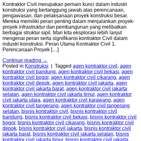
Kontraktor Civil merupakan pemain kunci dalam industri
konstruksi yang bertanggung jawab atas perencanaan,
pengawasan, dan pelaksanaan proyek konstruksi besar.
Mereka memiliki peran penting dalam menjalankan proyek-
proyek infrastruktur dan pembangunan yang melibatkan
berbagai struktur sipil. Mari kita eksplorasi lebih lanjut
mengenai peran serta signifikansi kontraktor Civil dalam
industri konstruksi. Peran Utama Kontraktor Civil 1.
Perencanaan Proyek […]
Continue reading
→
Posted in
Konstruksi
|
Tagged
agen kontraktor civil
,
agen
kontraktor civil bandung
,
agen kontraktor civil bekasi
,
agen
kontraktor civil bogor
,
agen kontraktor civil cikarang
,
agen
kontraktor civil depok
,
agen kontraktor civil jakarta
,
agen
kontraktor civil jakarta barat
,
agen kontraktor civil jakarta
selatan
,
agen kontraktor civil jakarta timur
,
agen kontraktor
civil jakarta utara
,
agen kontraktor civil karawang
,
agen
kontraktor civil tangerang
,
agen kontraktor civil tangerang
selatan
,
bisnis kontraktor civil
,
bisnis kontraktor civil
bandung
,
bisnis kontraktor civil bekasi
,
bisnis kontraktor civil
bogor
,
bisnis kontraktor civil cikarang
,
bisnis kontraktor civil
depok
,
bisnis kontraktor civil jakarta
,
bisnis kontraktor civil
jakarta barat
,
bisnis kontraktor civil jakarta selatan
,
bisnis
kontraktor civil jakarta timur
,
bisnis kontraktor civil jakarta