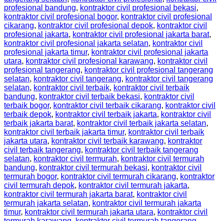
profesional bandung
,
kontraktor civil profesional bekasi
,
kontraktor civil profesional bogor
,
kontraktor civil profesional
cikarang
,
kontraktor civil profesional depok
,
kontraktor civil
profesional jakarta
,
kontraktor civil profesional jakarta barat
,
kontraktor civil profesional jakarta selatan
,
kontraktor civil
profesional jakarta timur
,
kontraktor civil profesional jakarta
utara
,
kontraktor civil profesional karawang
,
kontraktor civil
profesional tangerang
,
kontraktor civil profesional tangerang
selatan
,
kontraktor civil tangerang
,
kontraktor civil tangerang
selatan
,
kontraktor civil terbaik
,
kontraktor civil terbaik
bandung
,
kontraktor civil terbaik bekasi
,
kontraktor civil
terbaik bogor
,
kontraktor civil terbaik cikarang
,
kontraktor civil
terbaik depok
,
kontraktor civil terbaik jakarta
,
kontraktor civil
terbaik jakarta barat
,
kontraktor civil terbaik jakarta selatan
,
kontraktor civil terbaik jakarta timur
,
kontraktor civil terbaik
jakarta utara
,
kontraktor civil terbaik karawang
,
kontraktor
civil terbaik tangerang
,
kontraktor civil terbaik tangerang
selatan
,
kontraktor civil termurah
,
kontraktor civil termurah
bandung
,
kontraktor civil termurah bekasi
,
kontraktor civil
termurah bogor
,
kontraktor civil termurah cikarang
,
kontraktor
civil termurah depok
,
kontraktor civil termurah jakarta
,
kontraktor civil termurah jakarta barat
,
kontraktor civil
termurah jakarta selatan
,
kontraktor civil termurah jakarta
timur
,
kontraktor civil termurah jakarta utara
,
kontraktor civil
termurah karawang
,
kontraktor civil termurah tangerang
,