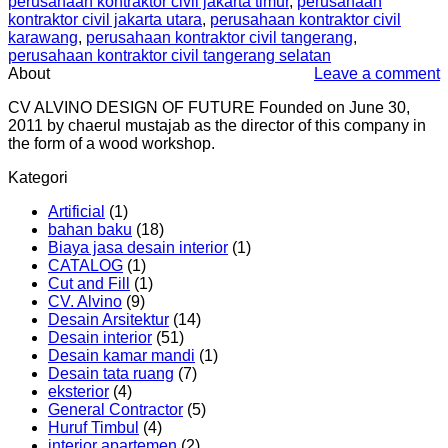
perusahaan kontraktor civil jakarta timur
,
perusahaan
kontraktor civil jakarta utara
,
perusahaan kontraktor civil
karawang
,
perusahaan kontraktor civil tangerang
,
perusahaan kontraktor civil tangerang selatan
About
Leave a comment
CV ALVINO DESIGN OF FUTURE Founded on June 30,
2011 by chaerul mustajab as the director of this company in
the form of a wood workshop.
Kategori
Artificial
(1)
bahan baku
(18)
Biaya jasa desain interior
(1)
CATALOG
(1)
Cut and Fill
(1)
CV. Alvino
(9)
Desain Arsitektur
(14)
Desain interior
(51)
Desain kamar mandi
(1)
Desain tata ruang
(7)
eksterior
(4)
General Contractor
(5)
Huruf Timbul
(4)
interior apartemen
(2)