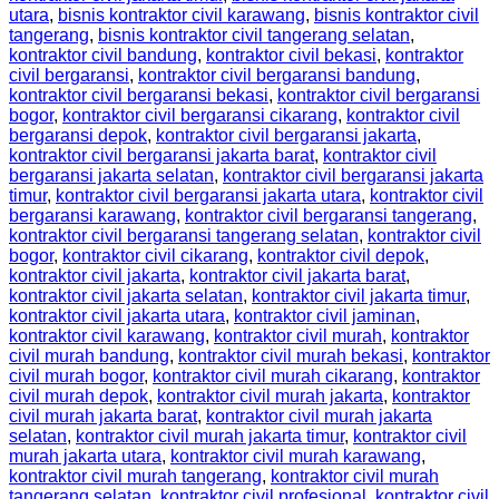
utara
,
bisnis kontraktor civil karawang
,
bisnis kontraktor civil
tangerang
,
bisnis kontraktor civil tangerang selatan
,
kontraktor civil bandung
,
kontraktor civil bekasi
,
kontraktor
civil bergaransi
,
kontraktor civil bergaransi bandung
,
kontraktor civil bergaransi bekasi
,
kontraktor civil bergaransi
bogor
,
kontraktor civil bergaransi cikarang
,
kontraktor civil
bergaransi depok
,
kontraktor civil bergaransi jakarta
,
kontraktor civil bergaransi jakarta barat
,
kontraktor civil
bergaransi jakarta selatan
,
kontraktor civil bergaransi jakarta
timur
,
kontraktor civil bergaransi jakarta utara
,
kontraktor civil
bergaransi karawang
,
kontraktor civil bergaransi tangerang
,
kontraktor civil bergaransi tangerang selatan
,
kontraktor civil
bogor
,
kontraktor civil cikarang
,
kontraktor civil depok
,
kontraktor civil jakarta
,
kontraktor civil jakarta barat
,
kontraktor civil jakarta selatan
,
kontraktor civil jakarta timur
,
kontraktor civil jakarta utara
,
kontraktor civil jaminan
,
kontraktor civil karawang
,
kontraktor civil murah
,
kontraktor
civil murah bandung
,
kontraktor civil murah bekasi
,
kontraktor
civil murah bogor
,
kontraktor civil murah cikarang
,
kontraktor
civil murah depok
,
kontraktor civil murah jakarta
,
kontraktor
civil murah jakarta barat
,
kontraktor civil murah jakarta
selatan
,
kontraktor civil murah jakarta timur
,
kontraktor civil
murah jakarta utara
,
kontraktor civil murah karawang
,
kontraktor civil murah tangerang
,
kontraktor civil murah
tangerang selatan
,
kontraktor civil profesional
,
kontraktor civil