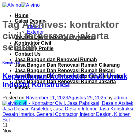
Skip
to
Home
content
Galeri Desain
Tag Archives:
kontraktor
Interior
Exterior
civil terpercaya jakarta
Jasa Desain Interior Dan Arsitektur
Kontraktor Civil
selatan
Company Profile
Contact Us
Jasa Bangun dan Renovasi Rumah
Konstruksi
Jasa Bangun Dan Renovasi Rumah Cikarang
Jasa Bangun Dan Renovasi Rumah Bekasi
Kepentingan Kontraktor Civil Untuk
Jasa Bangun Dan Renovasi Rumah Karawang
Jasa Bangun Dan Renovasi Rumah Jakarta
Industri Konstruksi
Masuk
Posted on
November 11, 2023
Agustus 25, 2025
by
admin
Menu
11
Nov