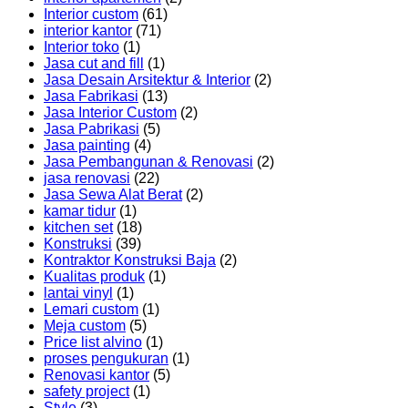
Interior custom
(61)
interior kantor
(71)
Interior toko
(1)
Jasa cut and fill
(1)
Jasa Desain Arsitektur & Interior
(2)
Jasa Fabrikasi
(13)
Jasa Interior Custom
(2)
Jasa Pabrikasi
(5)
Jasa painting
(4)
Jasa Pembangunan & Renovasi
(2)
jasa renovasi
(22)
Jasa Sewa Alat Berat
(2)
kamar tidur
(1)
kitchen set
(18)
Konstruksi
(39)
Kontraktor Konstruksi Baja
(2)
Kualitas produk
(1)
lantai vinyl
(1)
Lemari custom
(1)
Meja custom
(5)
Price list alvino
(1)
proses pengukuran
(1)
Renovasi kantor
(5)
safety project
(1)
Style
(3)