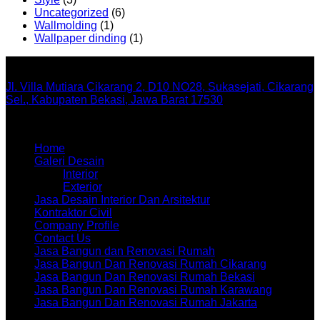
Uncategorized
(6)
Wallmolding
(1)
Wallpaper dinding
(1)
Office
Jl. Villa Mutiara Cikarang 2, D10 NO28, Sukasejati, Cikarang
Sel., Kabupaten Bekasi, Jawa Barat 17530
Menu
Home
Galeri Desain
Interior
Exterior
Jasa Desain Interior Dan Arsitektur
Kontraktor Civil
Company Profile
Contact Us
Jasa Bangun dan Renovasi Rumah
Jasa Bangun Dan Renovasi Rumah Cikarang
Jasa Bangun Dan Renovasi Rumah Bekasi
Jasa Bangun Dan Renovasi Rumah Karawang
Jasa Bangun Dan Renovasi Rumah Jakarta