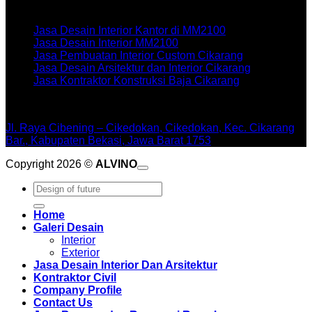
Artikel terbaru
Jasa Desain Interior Kantor di MM2100
Jasa Desain Interior MM2100
Jasa Pembuatan Interior Custom Cikarang
Jasa Desain Arsitektur dan Interior Cikarang
Jasa Kontraktor Konstruksi Baja Cikarang
WORKSHOPE
Jl. Raya Cibening – Cikedokan, Cikedokan, Kec. Cikarang
Bar., Kabupaten Bekasi, Jawa Barat 1753
Copyright 2026 ©
ALVINO
Pencarian
untuk:
Home
Galeri Desain
Interior
Exterior
Jasa Desain Interior Dan Arsitektur
Kontraktor Civil
Company Profile
Contact Us