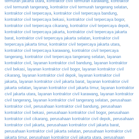
termurah jakarta utara
,
kontraktor civil termurah karawang
,
kontraktor
civil termurah tangerang
,
kontraktor civil termurah tangerang selatan
,
kontraktor civil terpercaya
,
kontraktor civil terpercaya bandung
,
kontraktor civil terpercaya bekasi
,
kontraktor civil terpercaya bogor
,
kontraktor civil terpercaya cikarang
,
kontraktor civil terpercaya depok
,
kontraktor civil terpercaya jakarta
,
kontraktor civil terpercaya jakarta
barat
,
kontraktor civil terpercaya jakarta selatan
,
kontraktor civil
terpercaya jakarta timur
,
kontraktor civil terpercaya jakarta utara
,
kontraktor civil terpercaya karawang
,
kontraktor civil terpercaya
tangerang
,
kontraktor civil terpercaya tangerang selatan
,
layanan
kontraktor civil
,
layanan kontraktor civil bandung
,
layanan kontraktor
civil bekasi
,
layanan kontraktor civil bogor
,
layanan kontraktor civil
cikarang
,
layanan kontraktor civil depok
,
layanan kontraktor civil
jakarta
,
layanan kontraktor civil jakarta barat
,
layanan kontraktor civil
jakarta selatan
,
layanan kontraktor civil jakarta timur
,
layanan kontraktor
civil jakarta utara
,
layanan kontraktor civil karawang
,
layanan kontraktor
civil tangerang
,
layanan kontraktor civil tangerang selatan
,
perusahaan
kontraktor civil
,
perusahaan kontraktor civil bandung
,
perusahaan
kontraktor civil bekasi
,
perusahaan kontraktor civil bogor
,
perusahaan
kontraktor civil cikarang
,
perusahaan kontraktor civil depok
,
perusahaan
kontraktor civil jakarta
,
perusahaan kontraktor civil jakarta barat
,
perusahaan kontraktor civil jakarta selatan
,
perusahaan kontraktor civil
jakarta timur
,
perusahaan kontraktor civil jakarta utara
,
perusahaan