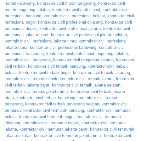
murah karawang
,
kontraktor civil murah tangerang
,
kontraktor civil
murah tangerang selatan
,
kontraktor civil profesional
,
kontraktor civil
profesional bandung
,
kontraktor civil profesional bekasi
,
kontraktor civil
profesional bogor
,
kontraktor civil profesional cikarang
,
kontraktor civil
profesional depok
,
kontraktor civil profesional jakarta
,
kontraktor civil
profesional jakarta barat
,
kontraktor civil profesional jakarta selatan
,
kontraktor civil profesional jakarta timur
,
kontraktor civil profesional
jakarta utara
,
kontraktor civil profesional karawang
,
kontraktor civil
profesional tangerang
,
kontraktor civil profesional tangerang selatan
,
kontraktor civil tangerang
,
kontraktor civil tangerang selatan
,
kontraktor
civil terbaik
,
kontraktor civil terbaik bandung
,
kontraktor civil terbaik
bekasi
,
kontraktor civil terbaik bogor
,
kontraktor civil terbaik cikarang
,
kontraktor civil terbaik depok
,
kontraktor civil terbaik jakarta
,
kontraktor
civil terbaik jakarta barat
,
kontraktor civil terbaik jakarta selatan
,
kontraktor civil terbaik jakarta timur
,
kontraktor civil terbaik jakarta
utara
,
kontraktor civil terbaik karawang
,
kontraktor civil terbaik
tangerang
,
kontraktor civil terbaik tangerang selatan
,
kontraktor civil
termurah
,
kontraktor civil termurah bandung
,
kontraktor civil termurah
bekasi
,
kontraktor civil termurah bogor
,
kontraktor civil termurah
cikarang
,
kontraktor civil termurah depok
,
kontraktor civil termurah
jakarta
,
kontraktor civil termurah jakarta barat
,
kontraktor civil termurah
jakarta selatan
,
kontraktor civil termurah jakarta timur
,
kontraktor civil