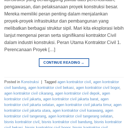
pengawasan, dan pelaksanaan proyek konstruksi besar.
Mereka memiliki peran penting dalam menjalankan
proyek-proyek infrastruktur dan pembangunan yang
melibatkan berbagai struktur sipil. Mari kita eksplorasi lebih
lanjut mengenai peran serta signifikansi kontraktor Civil
dalam industri konstruksi. Peran Utama Kontraktor Civil 1.
Perencanaan Proyek […]
CONTINUE READING
→
Posted in
Konstruksi
|
Tagged
agen kontraktor civil
,
agen kontraktor
civil bandung
,
agen kontraktor civil bekasi
,
agen kontraktor civil bogor
,
agen kontraktor civil cikarang
,
agen kontraktor civil depok
,
agen
kontraktor civil jakarta
,
agen kontraktor civil jakarta barat
,
agen
kontraktor civil jakarta selatan
,
agen kontraktor civil jakarta timur
,
agen
kontraktor civil jakarta utara
,
agen kontraktor civil karawang
,
agen
kontraktor civil tangerang
,
agen kontraktor civil tangerang selatan
,
bisnis kontraktor civil
,
bisnis kontraktor civil bandung
,
bisnis kontraktor
civil bekasi
,
bisnis kontraktor civil bogor
,
bisnis kontraktor civil