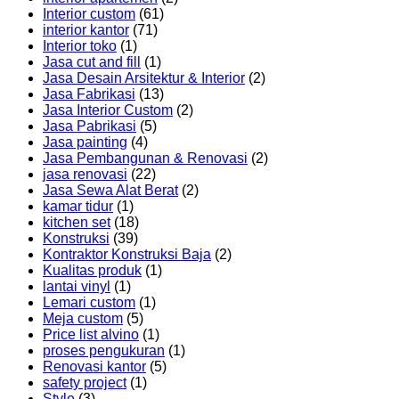
Interior custom
(61)
interior kantor
(71)
Interior toko
(1)
Jasa cut and fill
(1)
Jasa Desain Arsitektur & Interior
(2)
Jasa Fabrikasi
(13)
Jasa Interior Custom
(2)
Jasa Pabrikasi
(5)
Jasa painting
(4)
Jasa Pembangunan & Renovasi
(2)
jasa renovasi
(22)
Jasa Sewa Alat Berat
(2)
kamar tidur
(1)
kitchen set
(18)
Konstruksi
(39)
Kontraktor Konstruksi Baja
(2)
Kualitas produk
(1)
lantai vinyl
(1)
Lemari custom
(1)
Meja custom
(5)
Price list alvino
(1)
proses pengukuran
(1)
Renovasi kantor
(5)
safety project
(1)
Style
(3)