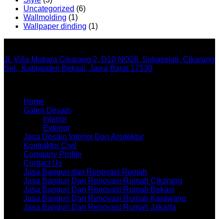
Uncategorized
(6)
Wallmolding
(1)
Wallpaper dinding
(1)
Office
Jl. Villa Mutiara Cikarang 2, D10 NO28, Sukasejati, Cikarang
Sel., Kabupaten Bekasi, Jawa Barat 17530
Menu
Home
Galeri Desain
Interior
Exterior
Jasa Desain Interior Dan Arsitektur
Kontraktor Civil
Company Profile
Contact Us
Jasa Bangun dan Renovasi Rumah
Jasa Bangun Dan Renovasi Rumah Cikarang
Jasa Bangun Dan Renovasi Rumah Bekasi
Jasa Bangun Dan Renovasi Rumah Karawang
Jasa Bangun Dan Renovasi Rumah Jakarta