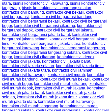
utara
,
bisnis kontraktor civil karawang
,
bisnis kontraktor civil
tangerang
,
bisnis kontraktor civil tangerang selatan
,
kontraktor civil bandung
,
kontraktor civil bekasi
,
kontraktor
civil bergaransi
,
kontraktor civil bergaransi bandung
,
kontraktor civil bergaransi bekasi
,
kontraktor civil bergaransi
bogor
,
kontraktor civil bergaransi cikarang
,
kontraktor civil
bergaransi depok
,
kontraktor civil bergaransi jakarta
,
kontraktor civil bergaransi jakarta barat
,
kontraktor civil
bergaransi jakarta selatan
,
kontraktor civil bergaransi jakarta
timur
,
kontraktor civil bergaransi jakarta utara
,
kontraktor civil
bergaransi karawang
,
kontraktor civil bergaransi tangerang
,
kontraktor civil bergaransi tangerang selatan
,
kontraktor civil
bogor
,
kontraktor civil cikarang
,
kontraktor civil depok
,
kontraktor civil jakarta
,
kontraktor civil jakarta barat
,
kontraktor civil jakarta selatan
,
kontraktor civil jakarta timur
,
kontraktor civil jakarta utara
,
kontraktor civil jaminan
,
kontraktor civil karawang
,
kontraktor civil murah
,
kontraktor
civil murah bandung
,
kontraktor civil murah bekasi
,
kontraktor
civil murah bogor
,
kontraktor civil murah cikarang
,
kontraktor
civil murah depok
,
kontraktor civil murah jakarta
,
kontraktor
civil murah jakarta barat
,
kontraktor civil murah jakarta
selatan
,
kontraktor civil murah jakarta timur
,
kontraktor civil
murah jakarta utara
,
kontraktor civil murah karawang
,
kontraktor civil murah tangerang
,
kontraktor civil murah
tangerang selatan
,
kontraktor civil profesional
,
kontraktor civil