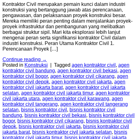
Kontraktor Civil merupakan pemain kunci dalam industri
konstruksi yang bertanggung jawab atas perencanaan,
pengawasan, dan pelaksanaan proyek konstruksi besar.
Mereka memiliki peran penting dalam menjalankan proyek-
proyek infrastruktur dan pembangunan yang melibatkan
berbagai struktur sipil. Mari kita eksplorasi lebih lanjut
mengenai peran serta signifikansi kontraktor Civil dalam
industri konstruksi. Peran Utama Kontraktor Civil 1.
Perencanaan Proyek […]
Continue reading
→
Posted in
Konstruksi
|
Tagged
agen kontraktor civil
,
agen
kontraktor civil bandung
,
agen kontraktor civil bekasi
,
agen
kontraktor civil bogor
,
agen kontraktor civil cikarang
,
agen
kontraktor civil depok
,
agen kontraktor civil jakarta
,
agen
kontraktor civil jakarta barat
,
agen kontraktor civil jakarta
selatan
,
agen kontraktor civil jakarta timur
,
agen kontraktor
civil jakarta utara
,
agen kontraktor civil karawang
,
agen
kontraktor civil tangerang
,
agen kontraktor civil tangerang
selatan
,
bisnis kontraktor civil
,
bisnis kontraktor civil
bandung
,
bisnis kontraktor civil bekasi
,
bisnis kontraktor civil
bogor
,
bisnis kontraktor civil cikarang
,
bisnis kontraktor civil
depok
,
bisnis kontraktor civil jakarta
,
bisnis kontraktor civil
jakarta barat
,
bisnis kontraktor civil jakarta selatan
,
bisnis
kontraktor civil jakarta timur
,
bisnis kontraktor civil jakarta