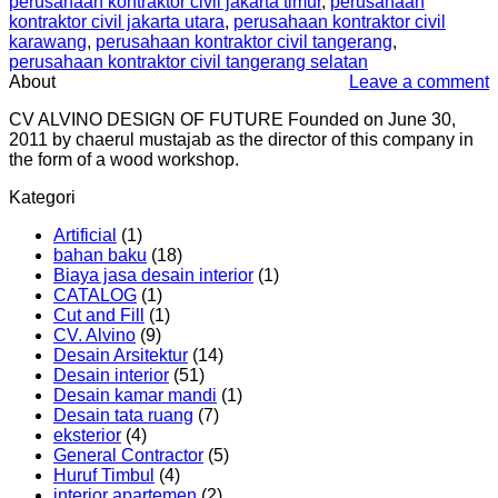
perusahaan kontraktor civil jakarta timur
,
perusahaan
kontraktor civil jakarta utara
,
perusahaan kontraktor civil
karawang
,
perusahaan kontraktor civil tangerang
,
perusahaan kontraktor civil tangerang selatan
About
Leave a comment
CV ALVINO DESIGN OF FUTURE Founded on June 30,
2011 by chaerul mustajab as the director of this company in
the form of a wood workshop.
Kategori
Artificial
(1)
bahan baku
(18)
Biaya jasa desain interior
(1)
CATALOG
(1)
Cut and Fill
(1)
CV. Alvino
(9)
Desain Arsitektur
(14)
Desain interior
(51)
Desain kamar mandi
(1)
Desain tata ruang
(7)
eksterior
(4)
General Contractor
(5)
Huruf Timbul
(4)
interior apartemen
(2)