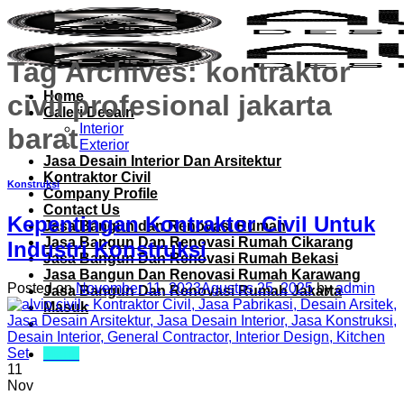
Skip
to
content
Tag Archives:
kontraktor
Home
civil profesional jakarta
Galeri Desain
Interior
barat
Exterior
Jasa Desain Interior Dan Arsitektur
Kontraktor Civil
Konstruksi
Company Profile
Contact Us
Kepentingan Kontraktor Civil Untuk
Jasa Bangun dan Renovasi Rumah
Jasa Bangun Dan Renovasi Rumah Cikarang
Industri Konstruksi
Jasa Bangun Dan Renovasi Rumah Bekasi
Jasa Bangun Dan Renovasi Rumah Karawang
Posted on
November 11, 2023
Agustus 25, 2025
by
admin
Jasa Bangun Dan Renovasi Rumah Jakarta
Masuk
Menu
11
Nov