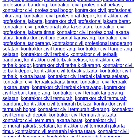
profesional bandung
,
kontraktor civil profesional bekasi
,
kontraktor civil profesional bogor
,
kontraktor civil profesional
cikarang
,
kontraktor civil profesional depok
,
kontraktor civil
profesional jakarta
,
kontraktor civil profesional jakarta barat
,
kontraktor civil profesional jakarta selatan
,
kontraktor civil
profesional jakarta timur
,
kontraktor civil profesional jakarta
utara
,
kontraktor civil profesional karawang
,
kontraktor civil
profesional tangerang
,
kontraktor civil profesional tangerang
selatan
,
kontraktor civil tangerang
,
kontraktor civil tangerang
selatan
,
kontraktor civil terbaik
,
kontraktor civil terbaik
bandung
,
kontraktor civil terbaik bekasi
,
kontraktor civil
terbaik bogor
,
kontraktor civil terbaik cikarang
,
kontraktor civil
terbaik depok
,
kontraktor civil terbaik jakarta
,
kontraktor civil
terbaik jakarta barat
,
kontraktor civil terbaik jakarta selatan
,
kontraktor civil terbaik jakarta timur
,
kontraktor civil terbaik
jakarta utara
,
kontraktor civil terbaik karawang
,
kontraktor
civil terbaik tangerang
,
kontraktor civil terbaik tangerang
selatan
,
kontraktor civil termurah
,
kontraktor civil termurah
bandung
,
kontraktor civil termurah bekasi
,
kontraktor civil
termurah bogor
,
kontraktor civil termurah cikarang
,
kontraktor
civil termurah depok
,
kontraktor civil termurah jakarta
,
kontraktor civil termurah jakarta barat
,
kontraktor civil
termurah jakarta selatan
,
kontraktor civil termurah jakarta
timur
,
kontraktor civil termurah jakarta utara
,
kontraktor civil
termurah karawang
,
kontraktor civil termurah tangerang
,