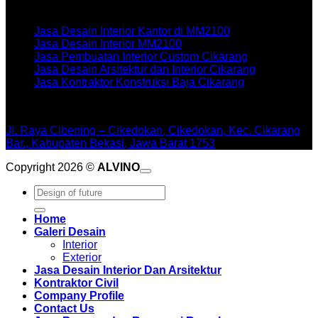
Artikel terbaru
Jasa Desain Interior Kantor di MM2100
Jasa Desain Interior MM2100
Jasa Pembuatan Interior Custom Cikarang
Jasa Desain Arsitektur dan Interior Cikarang
Jasa Kontraktor Konstruksi Baja Cikarang
WORKSHOPE
Jl. Raya Cibening – Cikedokan, Cikedokan, Kec. Cikarang
Bar., Kabupaten Bekasi, Jawa Barat 1753
Copyright 2026 ©
ALVINO
Pencarian
untuk:
Home
Galeri Desain
Interior
Exterior
Jasa Desain Interior Dan Arsitektur
Kontraktor Civil
Company Profile
Contact Us