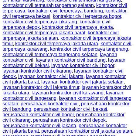
kontraktor civil termurah tangerang selatan
,
kontraktor civil
terpercaya
,
kontraktor civil terpercaya bandung
,
kontraktor
civil terpercaya bekasi
,
kontraktor civil terpercaya bogor
,
kontraktor civil terpercaya cikarang
,
kontraktor civil
terpercaya depok
,
kontraktor civil terpercaya jakarta
,
kontraktor civil terpercaya jakarta barat
,
kontraktor civil
terpercaya jakarta selatan
,
kontraktor civil terpercaya jakarta
timur
,
kontraktor civil terpercaya jakarta utara
,
kontraktor civil
terpercaya karawang
,
kontraktor civil terpercaya tangerang
,
kontraktor civil terpercaya tangerang selatan
,
layanan
kontraktor civil
,
layanan kontraktor civil bandung
,
layanan
kontraktor civil bekasi
,
layanan kontraktor civil bogor
,
layanan kontraktor civil cikarang
,
layanan kontraktor civil
depok
,
layanan kontraktor civil jakarta
,
layanan kontraktor
civil jakarta barat
,
layanan kontraktor civil jakarta selatan
,
layanan kontraktor civil jakarta timur
,
layanan kontraktor civil
jakarta utara
,
layanan kontraktor civil karawang
,
layanan
kontraktor civil tangerang
,
layanan kontraktor civil tangerang
selatan
,
perusahaan kontraktor civil
,
perusahaan kontraktor
civil bandung
,
perusahaan kontraktor civil bekasi
,
perusahaan kontraktor civil bogor
,
perusahaan kontraktor
civil cikarang
,
perusahaan kontraktor civil depok
,
perusahaan kontraktor civil jakarta
,
perusahaan kontraktor
civil jakarta barat
,
perusahaan kontraktor civil jakarta selatan
,