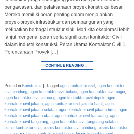
pengawasan, dan pelaksanaan proyek konstruksi besar.
Mereka memiliki peran penting dalam menjalankan
proyek-proyek infrastruktur dan pembangunan yang
melibatkan berbagai struktur sipil. Mari kita eksplorasi lebih
lanjut mengenai peran serta signifikansi kontraktor Civil
dalam industri konstruksi. Peran Utama Kontraktor Civil 1.
Perencanaan Proyek […]
CONTINUE READING
→
Posted in
Konstruksi
|
Tagged
agen kontraktor civil
,
agen kontraktor
civil bandung
,
agen kontraktor civil bekasi
,
agen kontraktor civil bogor
,
agen kontraktor civil cikarang
,
agen kontraktor civil depok
,
agen
kontraktor civil jakarta
,
agen kontraktor civil jakarta barat
,
agen
kontraktor civil jakarta selatan
,
agen kontraktor civil jakarta timur
,
agen
kontraktor civil jakarta utara
,
agen kontraktor civil karawang
,
agen
kontraktor civil tangerang
,
agen kontraktor civil tangerang selatan
,
bisnis kontraktor civil
,
bisnis kontraktor civil bandung
,
bisnis kontraktor
civil bekasi
,
bisnis kontraktor civil bogor
,
bisnis kontraktor civil