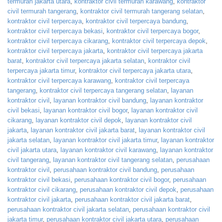
termurah jakarta utara
,
kontraktor civil termurah karawang
,
kontraktor
civil termurah tangerang
,
kontraktor civil termurah tangerang selatan
,
kontraktor civil terpercaya
,
kontraktor civil terpercaya bandung
,
kontraktor civil terpercaya bekasi
,
kontraktor civil terpercaya bogor
,
kontraktor civil terpercaya cikarang
,
kontraktor civil terpercaya depok
,
kontraktor civil terpercaya jakarta
,
kontraktor civil terpercaya jakarta
barat
,
kontraktor civil terpercaya jakarta selatan
,
kontraktor civil
terpercaya jakarta timur
,
kontraktor civil terpercaya jakarta utara
,
kontraktor civil terpercaya karawang
,
kontraktor civil terpercaya
tangerang
,
kontraktor civil terpercaya tangerang selatan
,
layanan
kontraktor civil
,
layanan kontraktor civil bandung
,
layanan kontraktor
civil bekasi
,
layanan kontraktor civil bogor
,
layanan kontraktor civil
cikarang
,
layanan kontraktor civil depok
,
layanan kontraktor civil
jakarta
,
layanan kontraktor civil jakarta barat
,
layanan kontraktor civil
jakarta selatan
,
layanan kontraktor civil jakarta timur
,
layanan kontraktor
civil jakarta utara
,
layanan kontraktor civil karawang
,
layanan kontraktor
civil tangerang
,
layanan kontraktor civil tangerang selatan
,
perusahaan
kontraktor civil
,
perusahaan kontraktor civil bandung
,
perusahaan
kontraktor civil bekasi
,
perusahaan kontraktor civil bogor
,
perusahaan
kontraktor civil cikarang
,
perusahaan kontraktor civil depok
,
perusahaan
kontraktor civil jakarta
,
perusahaan kontraktor civil jakarta barat
,
perusahaan kontraktor civil jakarta selatan
,
perusahaan kontraktor civil
jakarta timur
,
perusahaan kontraktor civil jakarta utara
,
perusahaan