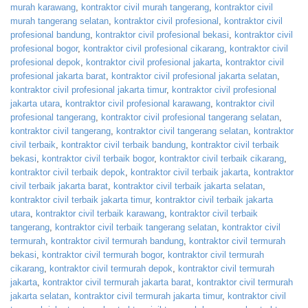
murah karawang
,
kontraktor civil murah tangerang
,
kontraktor civil
murah tangerang selatan
,
kontraktor civil profesional
,
kontraktor civil
profesional bandung
,
kontraktor civil profesional bekasi
,
kontraktor civil
profesional bogor
,
kontraktor civil profesional cikarang
,
kontraktor civil
profesional depok
,
kontraktor civil profesional jakarta
,
kontraktor civil
profesional jakarta barat
,
kontraktor civil profesional jakarta selatan
,
kontraktor civil profesional jakarta timur
,
kontraktor civil profesional
jakarta utara
,
kontraktor civil profesional karawang
,
kontraktor civil
profesional tangerang
,
kontraktor civil profesional tangerang selatan
,
kontraktor civil tangerang
,
kontraktor civil tangerang selatan
,
kontraktor
civil terbaik
,
kontraktor civil terbaik bandung
,
kontraktor civil terbaik
bekasi
,
kontraktor civil terbaik bogor
,
kontraktor civil terbaik cikarang
,
kontraktor civil terbaik depok
,
kontraktor civil terbaik jakarta
,
kontraktor
civil terbaik jakarta barat
,
kontraktor civil terbaik jakarta selatan
,
kontraktor civil terbaik jakarta timur
,
kontraktor civil terbaik jakarta
utara
,
kontraktor civil terbaik karawang
,
kontraktor civil terbaik
tangerang
,
kontraktor civil terbaik tangerang selatan
,
kontraktor civil
termurah
,
kontraktor civil termurah bandung
,
kontraktor civil termurah
bekasi
,
kontraktor civil termurah bogor
,
kontraktor civil termurah
cikarang
,
kontraktor civil termurah depok
,
kontraktor civil termurah
jakarta
,
kontraktor civil termurah jakarta barat
,
kontraktor civil termurah
jakarta selatan
,
kontraktor civil termurah jakarta timur
,
kontraktor civil