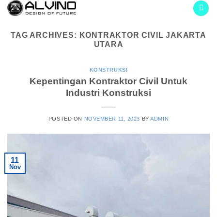
Skip
to
content
TAG ARCHIVES:
KONTRAKTOR CIVIL JAKARTA
UTARA
KONSTRUKSI
Kepentingan Kontraktor Civil Untuk
Industri Konstruksi
POSTED ON
NOVEMBER 11, 2023
BY
ADMIN
11
Nov