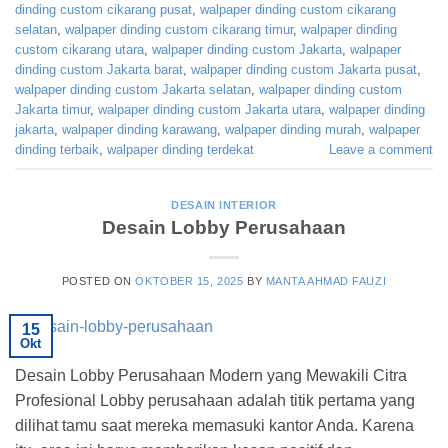
dinding custom cikarang pusat
,
walpaper dinding custom cikarang
selatan
,
walpaper dinding custom cikarang timur
,
walpaper dinding
custom cikarang utara
,
walpaper dinding custom Jakarta
,
walpaper
dinding custom Jakarta barat
,
walpaper dinding custom Jakarta pusat
,
walpaper dinding custom Jakarta selatan
,
walpaper dinding custom
Jakarta timur
,
walpaper dinding custom Jakarta utara
,
walpaper dinding
jakarta
,
walpaper dinding karawang
,
walpaper dinding murah
,
walpaper
dinding terbaik
,
walpaper dinding terdekat
Leave a comment
DESAIN INTERIOR
Desain Lobby Perusahaan
POSTED ON
OKTOBER 15, 2025
BY
MANTA AHMAD FAUZI
15
Okt
Desain Lobby Perusahaan Modern yang Mewakili Citra
Profesional Lobby perusahaan adalah titik pertama yang
dilihat tamu saat mereka memasuki kantor Anda. Karena