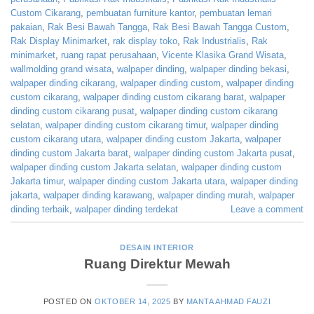
Custom Cikarang
,
pembuatan furniture kantor
,
pembuatan lemari
pakaian
,
Rak Besi Bawah Tangga
,
Rak Besi Bawah Tangga Custom
,
Rak Display Minimarket
,
rak display toko
,
Rak Industrialis
,
Rak
minimarket
,
ruang rapat perusahaan
,
Vicente Klasika Grand Wisata
,
wallmolding grand wisata
,
walpaper dinding
,
walpaper dinding bekasi
,
walpaper dinding cikarang
,
walpaper dinding custom
,
walpaper dinding
custom cikarang
,
walpaper dinding custom cikarang barat
,
walpaper
dinding custom cikarang pusat
,
walpaper dinding custom cikarang
selatan
,
walpaper dinding custom cikarang timur
,
walpaper dinding
custom cikarang utara
,
walpaper dinding custom Jakarta
,
walpaper
dinding custom Jakarta barat
,
walpaper dinding custom Jakarta pusat
,
walpaper dinding custom Jakarta selatan
,
walpaper dinding custom
Jakarta timur
,
walpaper dinding custom Jakarta utara
,
walpaper dinding
jakarta
,
walpaper dinding karawang
,
walpaper dinding murah
,
walpaper
dinding terbaik
,
walpaper dinding terdekat
Leave a comment
DESAIN INTERIOR
Ruang Direktur Mewah
POSTED ON
OKTOBER 14, 2025
BY
MANTA AHMAD FAUZI