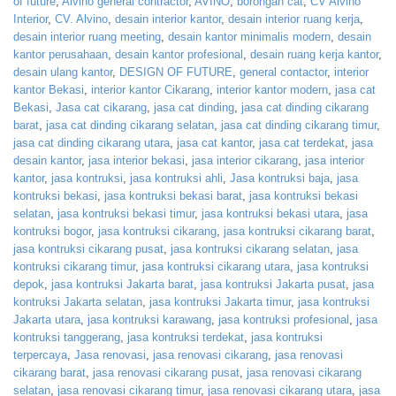
of future
,
Alvino general contractor
,
AVINO
,
borongan cat
,
CV Alvino
Interior
,
CV. Alvino
,
desain interior kantor
,
desain interior ruang kerja
,
desain interior ruang meeting
,
desain kantor minimalis modern
,
desain
kantor perusahaan
,
desain kantor profesional
,
desain ruang kerja kantor
,
desain ulang kantor
,
DESIGN OF FUTURE
,
general contactor
,
interior
kantor Bekasi
,
interior kantor Cikarang
,
interior kantor modern
,
jasa cat
Bekasi
,
Jasa cat cikarang
,
jasa cat dinding
,
jasa cat dinding cikarang
barat
,
jasa cat dinding cikarang selatan
,
jasa cat dinding cikarang timur
,
jasa cat dinding cikarang utara
,
jasa cat kantor
,
jasa cat terdekat
,
jasa
desain kantor
,
jasa interior bekasi
,
jasa interior cikarang
,
jasa interior
kantor
,
jasa kontruksi
,
jasa kontruksi ahli
,
Jasa kontruksi baja
,
jasa
kontruksi bekasi
,
jasa kontruksi bekasi barat
,
jasa kontruksi bekasi
selatan
,
jasa kontruksi bekasi timur
,
jasa kontruksi bekasi utara
,
jasa
kontruksi bogor
,
jasa kontruksi cikarang
,
jasa kontruksi cikarang barat
,
jasa kontruksi cikarang pusat
,
jasa kontruksi cikarang selatan
,
jasa
kontruksi cikarang timur
,
jasa kontruksi cikarang utara
,
jasa kontruksi
depok
,
jasa kontruksi Jakarta barat
,
jasa kontruksi Jakarta pusat
,
jasa
kontruksi Jakarta selatan
,
jasa kontruksi Jakarta timur
,
jasa kontruksi
Jakarta utara
,
jasa kontruksi karawang
,
jasa kontruksi profesional
,
jasa
kontruksi tanggerang
,
jasa kontruksi terdekat
,
jasa kontruksi
terpercaya
,
Jasa renovasi
,
jasa renovasi cikarang
,
jasa renovasi
cikarang barat
,
jasa renovasi cikarang pusat
,
jasa renovasi cikarang
selatan
,
jasa renovasi cikarang timur
,
jasa renovasi cikarang utara
,
jasa