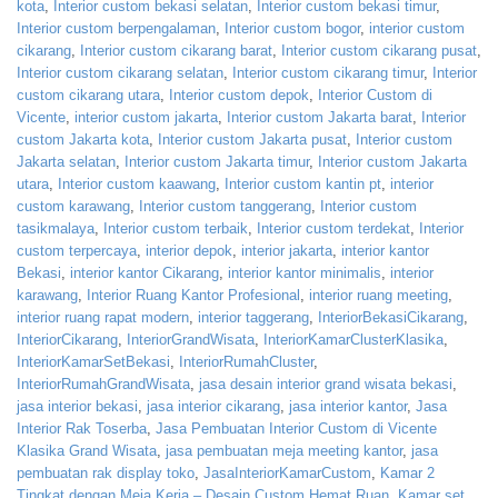
kota
,
Interior custom bekasi selatan
,
Interior custom bekasi timur
,
Interior custom berpengalaman
,
Interior custom bogor
,
interior custom
cikarang
,
Interior custom cikarang barat
,
Interior custom cikarang pusat
,
Interior custom cikarang selatan
,
Interior custom cikarang timur
,
Interior
custom cikarang utara
,
Interior custom depok
,
Interior Custom di
Vicente
,
interior custom jakarta
,
Interior custom Jakarta barat
,
Interior
custom Jakarta kota
,
Interior custom Jakarta pusat
,
Interior custom
Jakarta selatan
,
Interior custom Jakarta timur
,
Interior custom Jakarta
utara
,
Interior custom kaawang
,
Interior custom kantin pt
,
interior
custom karawang
,
Interior custom tanggerang
,
Interior custom
tasikmalaya
,
Interior custom terbaik
,
Interior custom terdekat
,
Interior
custom terpercaya
,
interior depok
,
interior jakarta
,
interior kantor
Bekasi
,
interior kantor Cikarang
,
interior kantor minimalis
,
interior
karawang
,
Interior Ruang Kantor Profesional
,
interior ruang meeting
,
interior ruang rapat modern
,
interior taggerang
,
InteriorBekasiCikarang
,
InteriorCikarang
,
InteriorGrandWisata
,
InteriorKamarClusterKlasika
,
InteriorKamarSetBekasi
,
InteriorRumahCluster
,
InteriorRumahGrandWisata
,
jasa desain interior grand wisata bekasi
,
jasa interior bekasi
,
jasa interior cikarang
,
jasa interior kantor
,
Jasa
Interior Rak Toserba
,
Jasa Pembuatan Interior Custom di Vicente
Klasika Grand Wisata
,
jasa pembuatan meja meeting kantor
,
jasa
pembuatan rak display toko
,
JasaInteriorKamarCustom
,
Kamar 2
Tingkat dengan Meja Kerja – Desain Custom Hemat Ruan
,
Kamar set
,