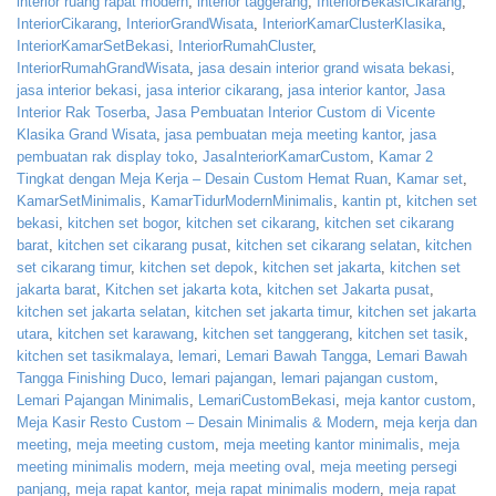
interior ruang rapat modern
,
interior taggerang
,
InteriorBekasiCikarang
,
InteriorCikarang
,
InteriorGrandWisata
,
InteriorKamarClusterKlasika
,
InteriorKamarSetBekasi
,
InteriorRumahCluster
,
InteriorRumahGrandWisata
,
jasa desain interior grand wisata bekasi
,
jasa interior bekasi
,
jasa interior cikarang
,
jasa interior kantor
,
Jasa
Interior Rak Toserba
,
Jasa Pembuatan Interior Custom di Vicente
Klasika Grand Wisata
,
jasa pembuatan meja meeting kantor
,
jasa
pembuatan rak display toko
,
JasaInteriorKamarCustom
,
Kamar 2
Tingkat dengan Meja Kerja – Desain Custom Hemat Ruan
,
Kamar set
,
KamarSetMinimalis
,
KamarTidurModernMinimalis
,
kantin pt
,
kitchen set
bekasi
,
kitchen set bogor
,
kitchen set cikarang
,
kitchen set cikarang
barat
,
kitchen set cikarang pusat
,
kitchen set cikarang selatan
,
kitchen
set cikarang timur
,
kitchen set depok
,
kitchen set jakarta
,
kitchen set
jakarta barat
,
Kitchen set jakarta kota
,
kitchen set Jakarta pusat
,
kitchen set jakarta selatan
,
kitchen set jakarta timur
,
kitchen set jakarta
utara
,
kitchen set karawang
,
kitchen set tanggerang
,
kitchen set tasik
,
kitchen set tasikmalaya
,
lemari
,
Lemari Bawah Tangga
,
Lemari Bawah
Tangga Finishing Duco
,
lemari pajangan
,
lemari pajangan custom
,
Lemari Pajangan Minimalis
,
LemariCustomBekasi
,
meja kantor custom
,
Meja Kasir Resto Custom – Desain Minimalis & Modern
,
meja kerja dan
meeting
,
meja meeting custom
,
meja meeting kantor minimalis
,
meja
meeting minimalis modern
,
meja meeting oval
,
meja meeting persegi
panjang
,
meja rapat kantor
,
meja rapat minimalis modern
,
meja rapat