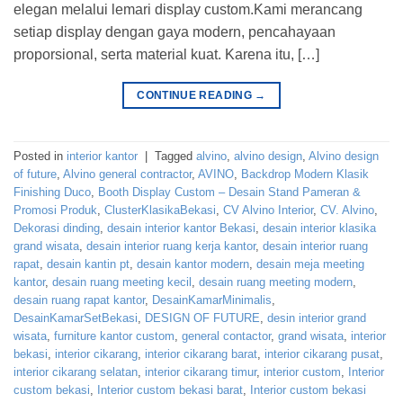
elegan melalui lemari display custom.Kami merancang
setiap display dengan gaya modern, pencahayaan
proporsional, serta material kuat. Karena itu, […]
CONTINUE READING
→
Posted in
interior kantor
|
Tagged
alvino
,
alvino design
,
Alvino design
of future
,
Alvino general contractor
,
AVINO
,
Backdrop Modern Klasik
Finishing Duco
,
Booth Display Custom – Desain Stand Pameran &
Promosi Produk
,
ClusterKlasikaBekasi
,
CV Alvino Interior
,
CV. Alvino
,
Dekorasi dinding
,
desain interior kantor Bekasi
,
desain interior klasika
grand wisata
,
desain interior ruang kerja kantor
,
desain interior ruang
rapat
,
desain kantin pt
,
desain kantor modern
,
desain meja meeting
kantor
,
desain ruang meeting kecil
,
desain ruang meeting modern
,
desain ruang rapat kantor
,
DesainKamarMinimalis
,
DesainKamarSetBekasi
,
DESIGN OF FUTURE
,
desin interior grand
wisata
,
furniture kantor custom
,
general contactor
,
grand wisata
,
interior
bekasi
,
interior cikarang
,
interior cikarang barat
,
interior cikarang pusat
,
interior cikarang selatan
,
interior cikarang timur
,
interior custom
,
Interior
custom bekasi
,
Interior custom bekasi barat
,
Interior custom bekasi