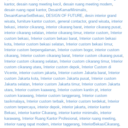
kantor
,
desain ruang meeting kecil
,
desain ruang meeting modern
,
desain ruang rapat kantor
,
DesainKamarMinimalis
,
DesainKamarSetBekasi
,
DESIGN OF FUTURE
,
desin interior grand
wisata
,
furniture kantor custom
,
general contactor
,
grand wisata
,
interior
bekasi
,
interior cikarang
,
interior cikarang barat
,
interior cikarang pusat
,
interior cikarang selatan
,
interior cikarang timur
,
interior custom
,
Interior
custom bekasi
,
Interior custom bekasi barat
,
Interior custom bekasi
kota
,
Interior custom bekasi selatan
,
Interior custom bekasi timur
,
Interior custom berpengalaman
,
Interior custom bogor
,
interior custom
cikarang
,
Interior custom cikarang barat
,
Interior custom cikarang pusat
,
Interior custom cikarang selatan
,
Interior custom cikarang timur
,
Interior
custom cikarang utara
,
Interior custom depok
,
Interior Custom di
Vicente
,
interior custom jakarta
,
Interior custom Jakarta barat
,
Interior
custom Jakarta kota
,
Interior custom Jakarta pusat
,
Interior custom
Jakarta selatan
,
Interior custom Jakarta timur
,
Interior custom Jakarta
utara
,
Interior custom kaawang
,
Interior custom kantin pt
,
interior
custom karawang
,
Interior custom tanggerang
,
Interior custom
tasikmalaya
,
Interior custom terbaik
,
Interior custom terdekat
,
Interior
custom terpercaya
,
interior depok
,
interior jakarta
,
interior kantor
Bekasi
,
interior kantor Cikarang
,
interior kantor minimalis
,
interior
karawang
,
Interior Ruang Kantor Profesional
,
interior ruang meeting
,
interior ruang rapat modern
,
interior taggerang
,
InteriorBekasiCikarang
,