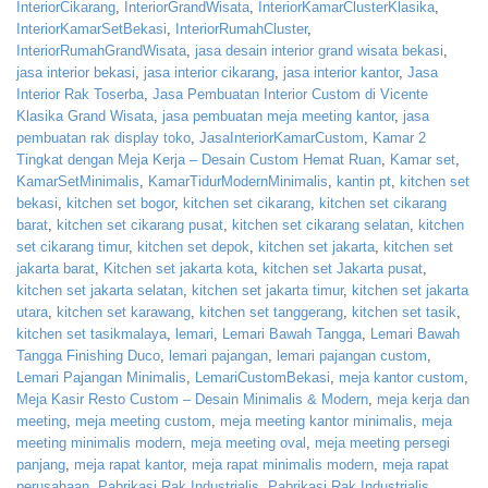
InteriorCikarang
,
InteriorGrandWisata
,
InteriorKamarClusterKlasika
,
InteriorKamarSetBekasi
,
InteriorRumahCluster
,
InteriorRumahGrandWisata
,
jasa desain interior grand wisata bekasi
,
jasa interior bekasi
,
jasa interior cikarang
,
jasa interior kantor
,
Jasa
Interior Rak Toserba
,
Jasa Pembuatan Interior Custom di Vicente
Klasika Grand Wisata
,
jasa pembuatan meja meeting kantor
,
jasa
pembuatan rak display toko
,
JasaInteriorKamarCustom
,
Kamar 2
Tingkat dengan Meja Kerja – Desain Custom Hemat Ruan
,
Kamar set
,
KamarSetMinimalis
,
KamarTidurModernMinimalis
,
kantin pt
,
kitchen set
bekasi
,
kitchen set bogor
,
kitchen set cikarang
,
kitchen set cikarang
barat
,
kitchen set cikarang pusat
,
kitchen set cikarang selatan
,
kitchen
set cikarang timur
,
kitchen set depok
,
kitchen set jakarta
,
kitchen set
jakarta barat
,
Kitchen set jakarta kota
,
kitchen set Jakarta pusat
,
kitchen set jakarta selatan
,
kitchen set jakarta timur
,
kitchen set jakarta
utara
,
kitchen set karawang
,
kitchen set tanggerang
,
kitchen set tasik
,
kitchen set tasikmalaya
,
lemari
,
Lemari Bawah Tangga
,
Lemari Bawah
Tangga Finishing Duco
,
lemari pajangan
,
lemari pajangan custom
,
Lemari Pajangan Minimalis
,
LemariCustomBekasi
,
meja kantor custom
,
Meja Kasir Resto Custom – Desain Minimalis & Modern
,
meja kerja dan
meeting
,
meja meeting custom
,
meja meeting kantor minimalis
,
meja
meeting minimalis modern
,
meja meeting oval
,
meja meeting persegi
panjang
,
meja rapat kantor
,
meja rapat minimalis modern
,
meja rapat
perusahaan
,
Pabrikasi Rak Industrialis
,
Pabrikasi Rak Industrialis