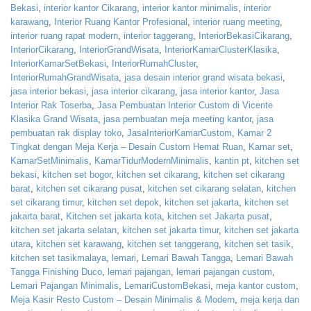
Bekasi
,
interior kantor Cikarang
,
interior kantor minimalis
,
interior
karawang
,
Interior Ruang Kantor Profesional
,
interior ruang meeting
,
interior ruang rapat modern
,
interior taggerang
,
InteriorBekasiCikarang
,
InteriorCikarang
,
InteriorGrandWisata
,
InteriorKamarClusterKlasika
,
InteriorKamarSetBekasi
,
InteriorRumahCluster
,
InteriorRumahGrandWisata
,
jasa desain interior grand wisata bekasi
,
jasa interior bekasi
,
jasa interior cikarang
,
jasa interior kantor
,
Jasa
Interior Rak Toserba
,
Jasa Pembuatan Interior Custom di Vicente
Klasika Grand Wisata
,
jasa pembuatan meja meeting kantor
,
jasa
pembuatan rak display toko
,
JasaInteriorKamarCustom
,
Kamar 2
Tingkat dengan Meja Kerja – Desain Custom Hemat Ruan
,
Kamar set
,
KamarSetMinimalis
,
KamarTidurModernMinimalis
,
kantin pt
,
kitchen set
bekasi
,
kitchen set bogor
,
kitchen set cikarang
,
kitchen set cikarang
barat
,
kitchen set cikarang pusat
,
kitchen set cikarang selatan
,
kitchen
set cikarang timur
,
kitchen set depok
,
kitchen set jakarta
,
kitchen set
jakarta barat
,
Kitchen set jakarta kota
,
kitchen set Jakarta pusat
,
kitchen set jakarta selatan
,
kitchen set jakarta timur
,
kitchen set jakarta
utara
,
kitchen set karawang
,
kitchen set tanggerang
,
kitchen set tasik
,
kitchen set tasikmalaya
,
lemari
,
Lemari Bawah Tangga
,
Lemari Bawah
Tangga Finishing Duco
,
lemari pajangan
,
lemari pajangan custom
,
Lemari Pajangan Minimalis
,
LemariCustomBekasi
,
meja kantor custom
,
Meja Kasir Resto Custom – Desain Minimalis & Modern
,
meja kerja dan