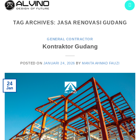
Skip
to
content
TAG ARCHIVES:
JASA RENOVASI GUDANG
GENERAL CONTRACTOR
Kontraktor Gudang
POSTED ON
JANUARI 24, 2026
BY
MANTA AHMAD FAUZI
24
Jan