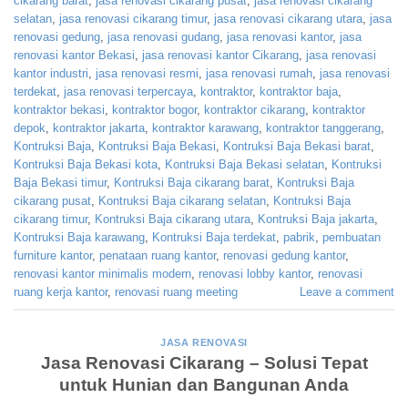
cikarang barat
,
jasa renovasi cikarang pusat
,
jasa renovasi cikarang
selatan
,
jasa renovasi cikarang timur
,
jasa renovasi cikarang utara
,
jasa
renovasi gedung
,
jasa renovasi gudang
,
jasa renovasi kantor
,
jasa
renovasi kantor Bekasi
,
jasa renovasi kantor Cikarang
,
jasa renovasi
kantor industri
,
jasa renovasi resmi
,
jasa renovasi rumah
,
jasa renovasi
terdekat
,
jasa renovasi terpercaya
,
kontraktor
,
kontraktor baja
,
kontraktor bekasi
,
kontraktor bogor
,
kontraktor cikarang
,
kontraktor
depok
,
kontraktor jakarta
,
kontraktor karawang
,
kontraktor tanggerang
,
Kontruksi Baja
,
Kontruksi Baja Bekasi
,
Kontruksi Baja Bekasi barat
,
Kontruksi Baja Bekasi kota
,
Kontruksi Baja Bekasi selatan
,
Kontruksi
Baja Bekasi timur
,
Kontruksi Baja cikarang barat
,
Kontruksi Baja
cikarang pusat
,
Kontruksi Baja cikarang selatan
,
Kontruksi Baja
cikarang timur
,
Kontruksi Baja cikarang utara
,
Kontruksi Baja jakarta
,
Kontruksi Baja karawang
,
Kontruksi Baja terdekat
,
pabrik
,
pembuatan
furniture kantor
,
penataan ruang kantor
,
renovasi gedung kantor
,
renovasi kantor minimalis modern
,
renovasi lobby kantor
,
renovasi
ruang kerja kantor
,
renovasi ruang meeting
Leave a comment
JASA RENOVASI
Jasa Renovasi Cikarang – Solusi Tepat
untuk Hunian dan Bangunan Anda