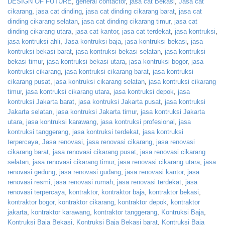
DESIGN OF FUTURE
,
general contactor
,
jasa cat Bekasi
,
Jasa cat
cikarang
,
jasa cat dinding
,
jasa cat dinding cikarang barat
,
jasa cat
dinding cikarang selatan
,
jasa cat dinding cikarang timur
,
jasa cat
dinding cikarang utara
,
jasa cat kantor
,
jasa cat terdekat
,
jasa kontruksi
,
jasa kontruksi ahli
,
Jasa kontruksi baja
,
jasa kontruksi bekasi
,
jasa
kontruksi bekasi barat
,
jasa kontruksi bekasi selatan
,
jasa kontruksi
bekasi timur
,
jasa kontruksi bekasi utara
,
jasa kontruksi bogor
,
jasa
kontruksi cikarang
,
jasa kontruksi cikarang barat
,
jasa kontruksi
cikarang pusat
,
jasa kontruksi cikarang selatan
,
jasa kontruksi cikarang
timur
,
jasa kontruksi cikarang utara
,
jasa kontruksi depok
,
jasa
kontruksi Jakarta barat
,
jasa kontruksi Jakarta pusat
,
jasa kontruksi
Jakarta selatan
,
jasa kontruksi Jakarta timur
,
jasa kontruksi Jakarta
utara
,
jasa kontruksi karawang
,
jasa kontruksi profesional
,
jasa
kontruksi tanggerang
,
jasa kontruksi terdekat
,
jasa kontruksi
terpercaya
,
Jasa renovasi
,
jasa renovasi cikarang
,
jasa renovasi
cikarang barat
,
jasa renovasi cikarang pusat
,
jasa renovasi cikarang
selatan
,
jasa renovasi cikarang timur
,
jasa renovasi cikarang utara
,
jasa
renovasi gedung
,
jasa renovasi gudang
,
jasa renovasi kantor
,
jasa
renovasi resmi
,
jasa renovasi rumah
,
jasa renovasi terdekat
,
jasa
renovasi terpercaya
,
kontraktor
,
kontraktor baja
,
kontraktor bekasi
,
kontraktor bogor
,
kontraktor cikarang
,
kontraktor depok
,
kontraktor
jakarta
,
kontraktor karawang
,
kontraktor tanggerang
,
Kontruksi Baja
,
Kontruksi Baja Bekasi
,
Kontruksi Baja Bekasi barat
,
Kontruksi Baja