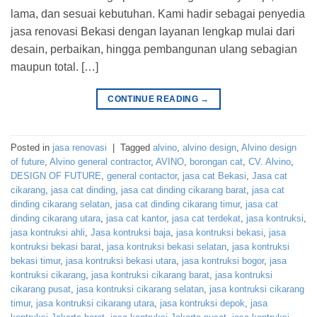
lama, dan sesuai kebutuhan. Kami hadir sebagai penyedia
jasa renovasi Bekasi dengan layanan lengkap mulai dari
desain, perbaikan, hingga pembangunan ulang sebagian
maupun total. […]
CONTINUE READING
→
Posted in
jasa renovasi
|
Tagged
alvino
,
alvino design
,
Alvino design
of future
,
Alvino general contractor
,
AVINO
,
borongan cat
,
CV. Alvino
,
DESIGN OF FUTURE
,
general contactor
,
jasa cat Bekasi
,
Jasa cat
cikarang
,
jasa cat dinding
,
jasa cat dinding cikarang barat
,
jasa cat
dinding cikarang selatan
,
jasa cat dinding cikarang timur
,
jasa cat
dinding cikarang utara
,
jasa cat kantor
,
jasa cat terdekat
,
jasa kontruksi
,
jasa kontruksi ahli
,
Jasa kontruksi baja
,
jasa kontruksi bekasi
,
jasa
kontruksi bekasi barat
,
jasa kontruksi bekasi selatan
,
jasa kontruksi
bekasi timur
,
jasa kontruksi bekasi utara
,
jasa kontruksi bogor
,
jasa
kontruksi cikarang
,
jasa kontruksi cikarang barat
,
jasa kontruksi
cikarang pusat
,
jasa kontruksi cikarang selatan
,
jasa kontruksi cikarang
timur
,
jasa kontruksi cikarang utara
,
jasa kontruksi depok
,
jasa