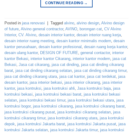
CONTINUE READING
→
Posted in
jasa renovasi
|
Tagged
alvino
,
alvino design
,
Alvino design
of future
,
Alvino general contractor
,
AVINO
,
borongan cat
,
CV Alvino
Interior
,
CV. Alvino
,
desain interior kantor
,
desain interior ruang kerja
,
desain interior ruang meeting
,
desain kantor minimalis modern
,
desain
kantor perusahaan
,
desain kantor profesional
,
desain ruang kerja kantor
,
desain ulang kantor
,
DESIGN OF FUTURE
,
general contactor
,
interior
kantor Bekasi
,
interior kantor Cikarang
,
interior kantor modern
,
jasa cat
Bekasi
,
Jasa cat cikarang
,
jasa cat dinding
,
jasa cat dinding cikarang
barat
,
jasa cat dinding cikarang selatan
,
jasa cat dinding cikarang timur
,
jasa cat dinding cikarang utara
,
jasa cat kantor
,
jasa cat terdekat
,
jasa
desain kantor
,
jasa interior bekasi
,
jasa interior cikarang
,
jasa interior
kantor
,
jasa kontruksi
,
jasa kontruksi ahli
,
Jasa kontruksi baja
,
jasa
kontruksi bekasi
,
jasa kontruksi bekasi barat
,
jasa kontruksi bekasi
selatan
,
jasa kontruksi bekasi timur
,
jasa kontruksi bekasi utara
,
jasa
kontruksi bogor
,
jasa kontruksi cikarang
,
jasa kontruksi cikarang barat
,
jasa kontruksi cikarang pusat
,
jasa kontruksi cikarang selatan
,
jasa
kontruksi cikarang timur
,
jasa kontruksi cikarang utara
,
jasa kontruksi
depok
,
jasa kontruksi Jakarta barat
,
jasa kontruksi Jakarta pusat
,
jasa
kontruksi Jakarta selatan
,
jasa kontruksi Jakarta timur
,
jasa kontruksi