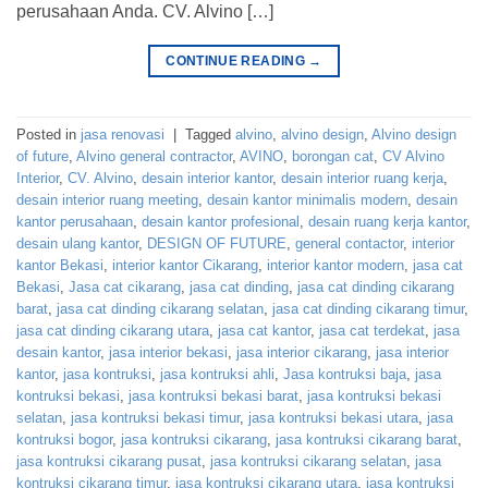
perusahaan Anda. CV. Alvino […]
CONTINUE READING
→
Posted in
jasa renovasi
|
Tagged
alvino
,
alvino design
,
Alvino design
of future
,
Alvino general contractor
,
AVINO
,
borongan cat
,
CV Alvino
Interior
,
CV. Alvino
,
desain interior kantor
,
desain interior ruang kerja
,
desain interior ruang meeting
,
desain kantor minimalis modern
,
desain
kantor perusahaan
,
desain kantor profesional
,
desain ruang kerja kantor
,
desain ulang kantor
,
DESIGN OF FUTURE
,
general contactor
,
interior
kantor Bekasi
,
interior kantor Cikarang
,
interior kantor modern
,
jasa cat
Bekasi
,
Jasa cat cikarang
,
jasa cat dinding
,
jasa cat dinding cikarang
barat
,
jasa cat dinding cikarang selatan
,
jasa cat dinding cikarang timur
,
jasa cat dinding cikarang utara
,
jasa cat kantor
,
jasa cat terdekat
,
jasa
desain kantor
,
jasa interior bekasi
,
jasa interior cikarang
,
jasa interior
kantor
,
jasa kontruksi
,
jasa kontruksi ahli
,
Jasa kontruksi baja
,
jasa
kontruksi bekasi
,
jasa kontruksi bekasi barat
,
jasa kontruksi bekasi
selatan
,
jasa kontruksi bekasi timur
,
jasa kontruksi bekasi utara
,
jasa
kontruksi bogor
,
jasa kontruksi cikarang
,
jasa kontruksi cikarang barat
,
jasa kontruksi cikarang pusat
,
jasa kontruksi cikarang selatan
,
jasa
kontruksi cikarang timur
,
jasa kontruksi cikarang utara
,
jasa kontruksi