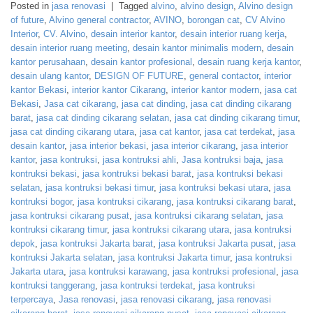
Posted in
jasa renovasi
|
Tagged
alvino
,
alvino design
,
Alvino design
of future
,
Alvino general contractor
,
AVINO
,
borongan cat
,
CV Alvino
Interior
,
CV. Alvino
,
desain interior kantor
,
desain interior ruang kerja
,
desain interior ruang meeting
,
desain kantor minimalis modern
,
desain
kantor perusahaan
,
desain kantor profesional
,
desain ruang kerja kantor
,
desain ulang kantor
,
DESIGN OF FUTURE
,
general contactor
,
interior
kantor Bekasi
,
interior kantor Cikarang
,
interior kantor modern
,
jasa cat
Bekasi
,
Jasa cat cikarang
,
jasa cat dinding
,
jasa cat dinding cikarang
barat
,
jasa cat dinding cikarang selatan
,
jasa cat dinding cikarang timur
,
jasa cat dinding cikarang utara
,
jasa cat kantor
,
jasa cat terdekat
,
jasa
desain kantor
,
jasa interior bekasi
,
jasa interior cikarang
,
jasa interior
kantor
,
jasa kontruksi
,
jasa kontruksi ahli
,
Jasa kontruksi baja
,
jasa
kontruksi bekasi
,
jasa kontruksi bekasi barat
,
jasa kontruksi bekasi
selatan
,
jasa kontruksi bekasi timur
,
jasa kontruksi bekasi utara
,
jasa
kontruksi bogor
,
jasa kontruksi cikarang
,
jasa kontruksi cikarang barat
,
jasa kontruksi cikarang pusat
,
jasa kontruksi cikarang selatan
,
jasa
kontruksi cikarang timur
,
jasa kontruksi cikarang utara
,
jasa kontruksi
depok
,
jasa kontruksi Jakarta barat
,
jasa kontruksi Jakarta pusat
,
jasa
kontruksi Jakarta selatan
,
jasa kontruksi Jakarta timur
,
jasa kontruksi
Jakarta utara
,
jasa kontruksi karawang
,
jasa kontruksi profesional
,
jasa
kontruksi tanggerang
,
jasa kontruksi terdekat
,
jasa kontruksi
terpercaya
,
Jasa renovasi
,
jasa renovasi cikarang
,
jasa renovasi