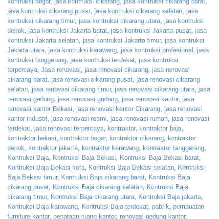
kontruksi bogor
,
jasa kontruksi cikarang
,
jasa kontruksi cikarang barat
,
jasa kontruksi cikarang pusat
,
jasa kontruksi cikarang selatan
,
jasa
kontruksi cikarang timur
,
jasa kontruksi cikarang utara
,
jasa kontruksi
depok
,
jasa kontruksi Jakarta barat
,
jasa kontruksi Jakarta pusat
,
jasa
kontruksi Jakarta selatan
,
jasa kontruksi Jakarta timur
,
jasa kontruksi
Jakarta utara
,
jasa kontruksi karawang
,
jasa kontruksi profesional
,
jasa
kontruksi tanggerang
,
jasa kontruksi terdekat
,
jasa kontruksi
terpercaya
,
Jasa renovasi
,
jasa renovasi cikarang
,
jasa renovasi
cikarang barat
,
jasa renovasi cikarang pusat
,
jasa renovasi cikarang
selatan
,
jasa renovasi cikarang timur
,
jasa renovasi cikarang utara
,
jasa
renovasi gedung
,
jasa renovasi gudang
,
jasa renovasi kantor
,
jasa
renovasi kantor Bekasi
,
jasa renovasi kantor Cikarang
,
jasa renovasi
kantor industri
,
jasa renovasi resmi
,
jasa renovasi rumah
,
jasa renovasi
terdekat
,
jasa renovasi terpercaya
,
kontraktor
,
kontraktor baja
,
kontraktor bekasi
,
kontraktor bogor
,
kontraktor cikarang
,
kontraktor
depok
,
kontraktor jakarta
,
kontraktor karawang
,
kontraktor tanggerang
,
Kontruksi Baja
,
Kontruksi Baja Bekasi
,
Kontruksi Baja Bekasi barat
,
Kontruksi Baja Bekasi kota
,
Kontruksi Baja Bekasi selatan
,
Kontruksi
Baja Bekasi timur
,
Kontruksi Baja cikarang barat
,
Kontruksi Baja
cikarang pusat
,
Kontruksi Baja cikarang selatan
,
Kontruksi Baja
cikarang timur
,
Kontruksi Baja cikarang utara
,
Kontruksi Baja jakarta
,
Kontruksi Baja karawang
,
Kontruksi Baja terdekat
,
pabrik
,
pembuatan
furniture kantor
,
penataan ruang kantor
,
renovasi gedung kantor
,