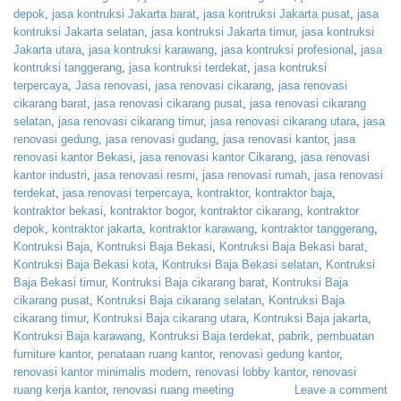
depok
,
jasa kontruksi Jakarta barat
,
jasa kontruksi Jakarta pusat
,
jasa
kontruksi Jakarta selatan
,
jasa kontruksi Jakarta timur
,
jasa kontruksi
Jakarta utara
,
jasa kontruksi karawang
,
jasa kontruksi profesional
,
jasa
kontruksi tanggerang
,
jasa kontruksi terdekat
,
jasa kontruksi
terpercaya
,
Jasa renovasi
,
jasa renovasi cikarang
,
jasa renovasi
cikarang barat
,
jasa renovasi cikarang pusat
,
jasa renovasi cikarang
selatan
,
jasa renovasi cikarang timur
,
jasa renovasi cikarang utara
,
jasa
renovasi gedung
,
jasa renovasi gudang
,
jasa renovasi kantor
,
jasa
renovasi kantor Bekasi
,
jasa renovasi kantor Cikarang
,
jasa renovasi
kantor industri
,
jasa renovasi resmi
,
jasa renovasi rumah
,
jasa renovasi
terdekat
,
jasa renovasi terpercaya
,
kontraktor
,
kontraktor baja
,
kontraktor bekasi
,
kontraktor bogor
,
kontraktor cikarang
,
kontraktor
depok
,
kontraktor jakarta
,
kontraktor karawang
,
kontraktor tanggerang
,
Kontruksi Baja
,
Kontruksi Baja Bekasi
,
Kontruksi Baja Bekasi barat
,
Kontruksi Baja Bekasi kota
,
Kontruksi Baja Bekasi selatan
,
Kontruksi
Baja Bekasi timur
,
Kontruksi Baja cikarang barat
,
Kontruksi Baja
cikarang pusat
,
Kontruksi Baja cikarang selatan
,
Kontruksi Baja
cikarang timur
,
Kontruksi Baja cikarang utara
,
Kontruksi Baja jakarta
,
Kontruksi Baja karawang
,
Kontruksi Baja terdekat
,
pabrik
,
pembuatan
furniture kantor
,
penataan ruang kantor
,
renovasi gedung kantor
,
renovasi kantor minimalis modern
,
renovasi lobby kantor
,
renovasi
ruang kerja kantor
,
renovasi ruang meeting
Leave a comment