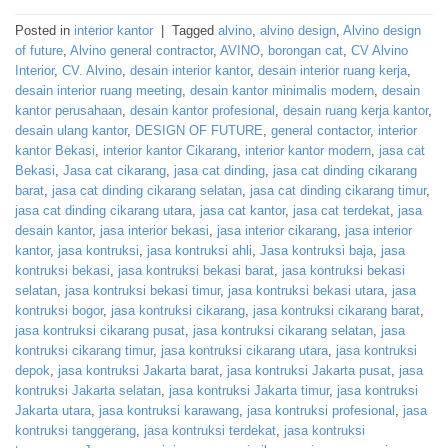
Posted in
interior kantor
|
Tagged
alvino
,
alvino design
,
Alvino design
of future
,
Alvino general contractor
,
AVINO
,
borongan cat
,
CV Alvino
Interior
,
CV. Alvino
,
desain interior kantor
,
desain interior ruang kerja
,
desain interior ruang meeting
,
desain kantor minimalis modern
,
desain
kantor perusahaan
,
desain kantor profesional
,
desain ruang kerja kantor
,
desain ulang kantor
,
DESIGN OF FUTURE
,
general contactor
,
interior
kantor Bekasi
,
interior kantor Cikarang
,
interior kantor modern
,
jasa cat
Bekasi
,
Jasa cat cikarang
,
jasa cat dinding
,
jasa cat dinding cikarang
barat
,
jasa cat dinding cikarang selatan
,
jasa cat dinding cikarang timur
,
jasa cat dinding cikarang utara
,
jasa cat kantor
,
jasa cat terdekat
,
jasa
desain kantor
,
jasa interior bekasi
,
jasa interior cikarang
,
jasa interior
kantor
,
jasa kontruksi
,
jasa kontruksi ahli
,
Jasa kontruksi baja
,
jasa
kontruksi bekasi
,
jasa kontruksi bekasi barat
,
jasa kontruksi bekasi
selatan
,
jasa kontruksi bekasi timur
,
jasa kontruksi bekasi utara
,
jasa
kontruksi bogor
,
jasa kontruksi cikarang
,
jasa kontruksi cikarang barat
,
jasa kontruksi cikarang pusat
,
jasa kontruksi cikarang selatan
,
jasa
kontruksi cikarang timur
,
jasa kontruksi cikarang utara
,
jasa kontruksi
depok
,
jasa kontruksi Jakarta barat
,
jasa kontruksi Jakarta pusat
,
jasa
kontruksi Jakarta selatan
,
jasa kontruksi Jakarta timur
,
jasa kontruksi
Jakarta utara
,
jasa kontruksi karawang
,
jasa kontruksi profesional
,
jasa
kontruksi tanggerang
,
jasa kontruksi terdekat
,
jasa kontruksi