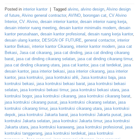
Posted in
interior kantor
|
Tagged
alvino
,
alvino design
,
Alvino design
of future
,
Alvino general contractor
,
AVINO
,
borongan cat
,
CV Alvino
Interior
,
CV. Alvino
,
desain interior kantor
,
desain interior ruang kerja
,
desain interior ruang meeting
,
desain kantor minimalis modern
,
desain
kantor perusahaan
,
desain kantor profesional
,
desain ruang kerja kantor
,
desain ulang kantor
,
DESIGN OF FUTURE
,
general contactor
,
interior
kantor Bekasi
,
interior kantor Cikarang
,
interior kantor modern
,
jasa cat
Bekasi
,
Jasa cat cikarang
,
jasa cat dinding
,
jasa cat dinding cikarang
barat
,
jasa cat dinding cikarang selatan
,
jasa cat dinding cikarang timur
,
jasa cat dinding cikarang utara
,
jasa cat kantor
,
jasa cat terdekat
,
jasa
desain kantor
,
jasa interior bekasi
,
jasa interior cikarang
,
jasa interior
kantor
,
jasa kontruksi
,
jasa kontruksi ahli
,
Jasa kontruksi baja
,
jasa
kontruksi bekasi
,
jasa kontruksi bekasi barat
,
jasa kontruksi bekasi
selatan
,
jasa kontruksi bekasi timur
,
jasa kontruksi bekasi utara
,
jasa
kontruksi bogor
,
jasa kontruksi cikarang
,
jasa kontruksi cikarang barat
,
jasa kontruksi cikarang pusat
,
jasa kontruksi cikarang selatan
,
jasa
kontruksi cikarang timur
,
jasa kontruksi cikarang utara
,
jasa kontruksi
depok
,
jasa kontruksi Jakarta barat
,
jasa kontruksi Jakarta pusat
,
jasa
kontruksi Jakarta selatan
,
jasa kontruksi Jakarta timur
,
jasa kontruksi
Jakarta utara
,
jasa kontruksi karawang
,
jasa kontruksi profesional
,
jasa
kontruksi tanggerang
,
jasa kontruksi terdekat
,
jasa kontruksi