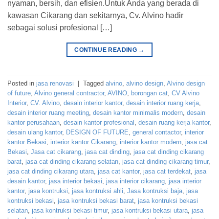
nyaman, bersih, dan efisien.Untuk Anda yang berada di
kawasan Cikarang dan sekitarnya, Cv. Alvino hadir
sebagai solusi profesional […]
CONTINUE READING
→
Posted in
jasa renovasi
|
Tagged
alvino
,
alvino design
,
Alvino design
of future
,
Alvino general contractor
,
AVINO
,
borongan cat
,
CV Alvino
Interior
,
CV. Alvino
,
desain interior kantor
,
desain interior ruang kerja
,
desain interior ruang meeting
,
desain kantor minimalis modern
,
desain
kantor perusahaan
,
desain kantor profesional
,
desain ruang kerja kantor
,
desain ulang kantor
,
DESIGN OF FUTURE
,
general contactor
,
interior
kantor Bekasi
,
interior kantor Cikarang
,
interior kantor modern
,
jasa cat
Bekasi
,
Jasa cat cikarang
,
jasa cat dinding
,
jasa cat dinding cikarang
barat
,
jasa cat dinding cikarang selatan
,
jasa cat dinding cikarang timur
,
jasa cat dinding cikarang utara
,
jasa cat kantor
,
jasa cat terdekat
,
jasa
desain kantor
,
jasa interior bekasi
,
jasa interior cikarang
,
jasa interior
kantor
,
jasa kontruksi
,
jasa kontruksi ahli
,
Jasa kontruksi baja
,
jasa
kontruksi bekasi
,
jasa kontruksi bekasi barat
,
jasa kontruksi bekasi
selatan
,
jasa kontruksi bekasi timur
,
jasa kontruksi bekasi utara
,
jasa