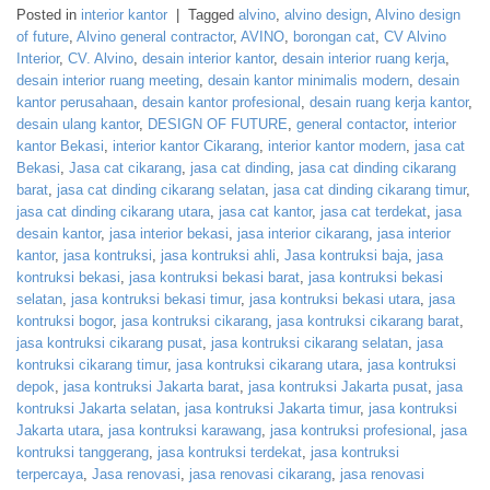
Posted in
interior kantor
|
Tagged
alvino
,
alvino design
,
Alvino design
of future
,
Alvino general contractor
,
AVINO
,
borongan cat
,
CV Alvino
Interior
,
CV. Alvino
,
desain interior kantor
,
desain interior ruang kerja
,
desain interior ruang meeting
,
desain kantor minimalis modern
,
desain
kantor perusahaan
,
desain kantor profesional
,
desain ruang kerja kantor
,
desain ulang kantor
,
DESIGN OF FUTURE
,
general contactor
,
interior
kantor Bekasi
,
interior kantor Cikarang
,
interior kantor modern
,
jasa cat
Bekasi
,
Jasa cat cikarang
,
jasa cat dinding
,
jasa cat dinding cikarang
barat
,
jasa cat dinding cikarang selatan
,
jasa cat dinding cikarang timur
,
jasa cat dinding cikarang utara
,
jasa cat kantor
,
jasa cat terdekat
,
jasa
desain kantor
,
jasa interior bekasi
,
jasa interior cikarang
,
jasa interior
kantor
,
jasa kontruksi
,
jasa kontruksi ahli
,
Jasa kontruksi baja
,
jasa
kontruksi bekasi
,
jasa kontruksi bekasi barat
,
jasa kontruksi bekasi
selatan
,
jasa kontruksi bekasi timur
,
jasa kontruksi bekasi utara
,
jasa
kontruksi bogor
,
jasa kontruksi cikarang
,
jasa kontruksi cikarang barat
,
jasa kontruksi cikarang pusat
,
jasa kontruksi cikarang selatan
,
jasa
kontruksi cikarang timur
,
jasa kontruksi cikarang utara
,
jasa kontruksi
depok
,
jasa kontruksi Jakarta barat
,
jasa kontruksi Jakarta pusat
,
jasa
kontruksi Jakarta selatan
,
jasa kontruksi Jakarta timur
,
jasa kontruksi
Jakarta utara
,
jasa kontruksi karawang
,
jasa kontruksi profesional
,
jasa
kontruksi tanggerang
,
jasa kontruksi terdekat
,
jasa kontruksi
terpercaya
,
Jasa renovasi
,
jasa renovasi cikarang
,
jasa renovasi