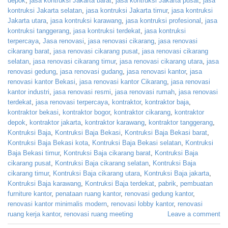
depok
,
jasa kontruksi Jakarta barat
,
jasa kontruksi Jakarta pusat
,
jasa
kontruksi Jakarta selatan
,
jasa kontruksi Jakarta timur
,
jasa kontruksi
Jakarta utara
,
jasa kontruksi karawang
,
jasa kontruksi profesional
,
jasa
kontruksi tanggerang
,
jasa kontruksi terdekat
,
jasa kontruksi
terpercaya
,
Jasa renovasi
,
jasa renovasi cikarang
,
jasa renovasi
cikarang barat
,
jasa renovasi cikarang pusat
,
jasa renovasi cikarang
selatan
,
jasa renovasi cikarang timur
,
jasa renovasi cikarang utara
,
jasa
renovasi gedung
,
jasa renovasi gudang
,
jasa renovasi kantor
,
jasa
renovasi kantor Bekasi
,
jasa renovasi kantor Cikarang
,
jasa renovasi
kantor industri
,
jasa renovasi resmi
,
jasa renovasi rumah
,
jasa renovasi
terdekat
,
jasa renovasi terpercaya
,
kontraktor
,
kontraktor baja
,
kontraktor bekasi
,
kontraktor bogor
,
kontraktor cikarang
,
kontraktor
depok
,
kontraktor jakarta
,
kontraktor karawang
,
kontraktor tanggerang
,
Kontruksi Baja
,
Kontruksi Baja Bekasi
,
Kontruksi Baja Bekasi barat
,
Kontruksi Baja Bekasi kota
,
Kontruksi Baja Bekasi selatan
,
Kontruksi
Baja Bekasi timur
,
Kontruksi Baja cikarang barat
,
Kontruksi Baja
cikarang pusat
,
Kontruksi Baja cikarang selatan
,
Kontruksi Baja
cikarang timur
,
Kontruksi Baja cikarang utara
,
Kontruksi Baja jakarta
,
Kontruksi Baja karawang
,
Kontruksi Baja terdekat
,
pabrik
,
pembuatan
furniture kantor
,
penataan ruang kantor
,
renovasi gedung kantor
,
renovasi kantor minimalis modern
,
renovasi lobby kantor
,
renovasi
ruang kerja kantor
,
renovasi ruang meeting
Leave a comment