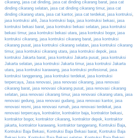
cikarang
,
jasa cat dinding
,
jasa cat dinding cikarang barat
,
jasa cat
dinding cikarang selatan
,
jasa cat dinding cikarang timur
,
jasa cat
dinding cikarang utara
,
jasa cat kantor
,
jasa cat terdekat
,
jasa kontruksi
,
jasa kontruksi ahli
,
Jasa kontruksi baja
,
jasa kontruksi bekasi
,
jasa
kontruksi bekasi barat
,
jasa kontruksi bekasi selatan
,
jasa kontruksi
bekasi timur
,
jasa kontruksi bekasi utara
,
jasa kontruksi bogor
,
jasa
kontruksi cikarang
,
jasa kontruksi cikarang barat
,
jasa kontruksi
cikarang pusat
,
jasa kontruksi cikarang selatan
,
jasa kontruksi cikarang
timur
,
jasa kontruksi cikarang utara
,
jasa kontruksi depok
,
jasa
kontruksi Jakarta barat
,
jasa kontruksi Jakarta pusat
,
jasa kontruksi
Jakarta selatan
,
jasa kontruksi Jakarta timur
,
jasa kontruksi Jakarta
utara
,
jasa kontruksi karawang
,
jasa kontruksi profesional
,
jasa
kontruksi tanggerang
,
jasa kontruksi terdekat
,
jasa kontruksi
terpercaya
,
Jasa renovasi
,
jasa renovasi cikarang
,
jasa renovasi
cikarang barat
,
jasa renovasi cikarang pusat
,
jasa renovasi cikarang
selatan
,
jasa renovasi cikarang timur
,
jasa renovasi cikarang utara
,
jasa
renovasi gedung
,
jasa renovasi gudang
,
jasa renovasi kantor
,
jasa
renovasi resmi
,
jasa renovasi rumah
,
jasa renovasi terdekat
,
jasa
renovasi terpercaya
,
kontraktor
,
kontraktor baja
,
kontraktor bekasi
,
kontraktor bogor
,
kontraktor cikarang
,
kontraktor depok
,
kontraktor
jakarta
,
kontraktor karawang
,
kontraktor tanggerang
,
Kontruksi Baja
,
Kontruksi Baja Bekasi
,
Kontruksi Baja Bekasi barat
,
Kontruksi Baja
Bekasi kota
,
Kontruksi Baja Bekasi selatan
,
Kontruksi Baja Bekasi