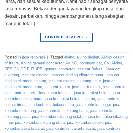
lama, dan sesuai kebutuhan. Kami hadir sebagai penyedia
jasa renovasi Bekasi dengan layanan lengkap mulai dari
desain, perbaikan, hingga pembangunan ulang sebagian
maupun total. […]
CONTINUE READING
→
Posted in
jasa renovasi
|
Tagged
alvino
,
alvino design
,
Alvino design
of future
,
Alvino general contractor
,
AVINO
,
borongan cat
,
CV. Alvino
,
DESIGN OF FUTURE
,
general contactor
,
jasa cat Bekasi
,
Jasa cat
cikarang
,
jasa cat dinding
,
jasa cat dinding cikarang barat
,
jasa cat
dinding cikarang selatan
,
jasa cat dinding cikarang timur
,
jasa cat
dinding cikarang utara
,
jasa cat kantor
,
jasa cat terdekat
,
jasa kontruksi
,
jasa kontruksi ahli
,
Jasa kontruksi baja
,
jasa kontruksi bekasi
,
jasa
kontruksi bekasi barat
,
jasa kontruksi bekasi selatan
,
jasa kontruksi
bekasi timur
,
jasa kontruksi bekasi utara
,
jasa kontruksi bogor
,
jasa
kontruksi cikarang
,
jasa kontruksi cikarang barat
,
jasa kontruksi
cikarang pusat
,
jasa kontruksi cikarang selatan
,
jasa kontruksi cikarang
timur
,
jasa kontruksi cikarang utara
,
jasa kontruksi depok
,
jasa
kontruksi Jakarta barat
,
jasa kontruksi Jakarta pusat
,
jasa kontruksi