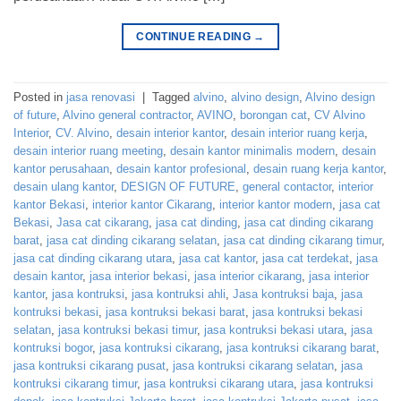
CONTINUE READING
→
Posted in
jasa renovasi
|
Tagged
alvino
,
alvino design
,
Alvino design
of future
,
Alvino general contractor
,
AVINO
,
borongan cat
,
CV Alvino
Interior
,
CV. Alvino
,
desain interior kantor
,
desain interior ruang kerja
,
desain interior ruang meeting
,
desain kantor minimalis modern
,
desain
kantor perusahaan
,
desain kantor profesional
,
desain ruang kerja kantor
,
desain ulang kantor
,
DESIGN OF FUTURE
,
general contactor
,
interior
kantor Bekasi
,
interior kantor Cikarang
,
interior kantor modern
,
jasa cat
Bekasi
,
Jasa cat cikarang
,
jasa cat dinding
,
jasa cat dinding cikarang
barat
,
jasa cat dinding cikarang selatan
,
jasa cat dinding cikarang timur
,
jasa cat dinding cikarang utara
,
jasa cat kantor
,
jasa cat terdekat
,
jasa
desain kantor
,
jasa interior bekasi
,
jasa interior cikarang
,
jasa interior
kantor
,
jasa kontruksi
,
jasa kontruksi ahli
,
Jasa kontruksi baja
,
jasa
kontruksi bekasi
,
jasa kontruksi bekasi barat
,
jasa kontruksi bekasi
selatan
,
jasa kontruksi bekasi timur
,
jasa kontruksi bekasi utara
,
jasa
kontruksi bogor
,
jasa kontruksi cikarang
,
jasa kontruksi cikarang barat
,
jasa kontruksi cikarang pusat
,
jasa kontruksi cikarang selatan
,
jasa
kontruksi cikarang timur
,
jasa kontruksi cikarang utara
,
jasa kontruksi