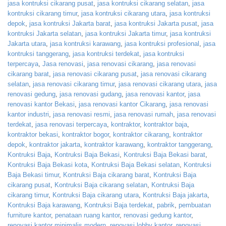
jasa kontruksi cikarang pusat
,
jasa kontruksi cikarang selatan
,
jasa
kontruksi cikarang timur
,
jasa kontruksi cikarang utara
,
jasa kontruksi
depok
,
jasa kontruksi Jakarta barat
,
jasa kontruksi Jakarta pusat
,
jasa
kontruksi Jakarta selatan
,
jasa kontruksi Jakarta timur
,
jasa kontruksi
Jakarta utara
,
jasa kontruksi karawang
,
jasa kontruksi profesional
,
jasa
kontruksi tanggerang
,
jasa kontruksi terdekat
,
jasa kontruksi
terpercaya
,
Jasa renovasi
,
jasa renovasi cikarang
,
jasa renovasi
cikarang barat
,
jasa renovasi cikarang pusat
,
jasa renovasi cikarang
selatan
,
jasa renovasi cikarang timur
,
jasa renovasi cikarang utara
,
jasa
renovasi gedung
,
jasa renovasi gudang
,
jasa renovasi kantor
,
jasa
renovasi kantor Bekasi
,
jasa renovasi kantor Cikarang
,
jasa renovasi
kantor industri
,
jasa renovasi resmi
,
jasa renovasi rumah
,
jasa renovasi
terdekat
,
jasa renovasi terpercaya
,
kontraktor
,
kontraktor baja
,
kontraktor bekasi
,
kontraktor bogor
,
kontraktor cikarang
,
kontraktor
depok
,
kontraktor jakarta
,
kontraktor karawang
,
kontraktor tanggerang
,
Kontruksi Baja
,
Kontruksi Baja Bekasi
,
Kontruksi Baja Bekasi barat
,
Kontruksi Baja Bekasi kota
,
Kontruksi Baja Bekasi selatan
,
Kontruksi
Baja Bekasi timur
,
Kontruksi Baja cikarang barat
,
Kontruksi Baja
cikarang pusat
,
Kontruksi Baja cikarang selatan
,
Kontruksi Baja
cikarang timur
,
Kontruksi Baja cikarang utara
,
Kontruksi Baja jakarta
,
Kontruksi Baja karawang
,
Kontruksi Baja terdekat
,
pabrik
,
pembuatan
furniture kantor
,
penataan ruang kantor
,
renovasi gedung kantor
,
renovasi kantor minimalis modern
,
renovasi lobby kantor
,
renovasi