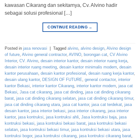
kawasan Cikarang dan sekitarnya, Cv. Alvino hadir
sebagai solusi profesional […]
CONTINUE READING
→
Posted in
jasa renovasi
|
Tagged
alvino
,
alvino design
,
Alvino design
of future
,
Alvino general contractor
,
AVINO
,
borongan cat
,
CV Alvino
Interior
,
CV. Alvino
,
desain interior kantor
,
desain interior ruang kerja
,
desain interior ruang meeting
,
desain kantor minimalis modern
,
desain
kantor perusahaan
,
desain kantor profesional
,
desain ruang kerja kantor
,
desain ulang kantor
,
DESIGN OF FUTURE
,
general contactor
,
interior
kantor Bekasi
,
interior kantor Cikarang
,
interior kantor modern
,
jasa cat
Bekasi
,
Jasa cat cikarang
,
jasa cat dinding
,
jasa cat dinding cikarang
barat
,
jasa cat dinding cikarang selatan
,
jasa cat dinding cikarang timur
,
jasa cat dinding cikarang utara
,
jasa cat kantor
,
jasa cat terdekat
,
jasa
desain kantor
,
jasa interior bekasi
,
jasa interior cikarang
,
jasa interior
kantor
,
jasa kontruksi
,
jasa kontruksi ahli
,
Jasa kontruksi baja
,
jasa
kontruksi bekasi
,
jasa kontruksi bekasi barat
,
jasa kontruksi bekasi
selatan
,
jasa kontruksi bekasi timur
,
jasa kontruksi bekasi utara
,
jasa
kontruksi bogor
,
jasa kontruksi cikarang
,
jasa kontruksi cikarang barat
,