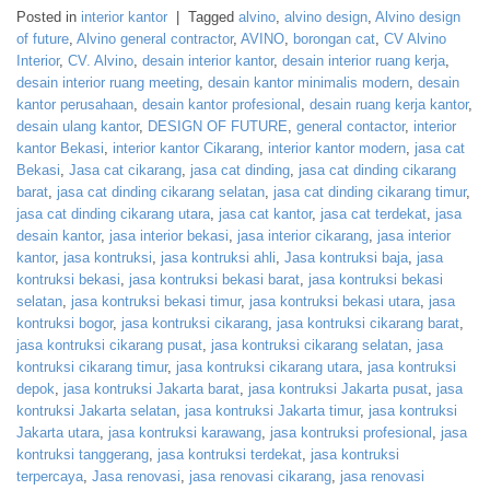
Posted in
interior kantor
|
Tagged
alvino
,
alvino design
,
Alvino design
of future
,
Alvino general contractor
,
AVINO
,
borongan cat
,
CV Alvino
Interior
,
CV. Alvino
,
desain interior kantor
,
desain interior ruang kerja
,
desain interior ruang meeting
,
desain kantor minimalis modern
,
desain
kantor perusahaan
,
desain kantor profesional
,
desain ruang kerja kantor
,
desain ulang kantor
,
DESIGN OF FUTURE
,
general contactor
,
interior
kantor Bekasi
,
interior kantor Cikarang
,
interior kantor modern
,
jasa cat
Bekasi
,
Jasa cat cikarang
,
jasa cat dinding
,
jasa cat dinding cikarang
barat
,
jasa cat dinding cikarang selatan
,
jasa cat dinding cikarang timur
,
jasa cat dinding cikarang utara
,
jasa cat kantor
,
jasa cat terdekat
,
jasa
desain kantor
,
jasa interior bekasi
,
jasa interior cikarang
,
jasa interior
kantor
,
jasa kontruksi
,
jasa kontruksi ahli
,
Jasa kontruksi baja
,
jasa
kontruksi bekasi
,
jasa kontruksi bekasi barat
,
jasa kontruksi bekasi
selatan
,
jasa kontruksi bekasi timur
,
jasa kontruksi bekasi utara
,
jasa
kontruksi bogor
,
jasa kontruksi cikarang
,
jasa kontruksi cikarang barat
,
jasa kontruksi cikarang pusat
,
jasa kontruksi cikarang selatan
,
jasa
kontruksi cikarang timur
,
jasa kontruksi cikarang utara
,
jasa kontruksi
depok
,
jasa kontruksi Jakarta barat
,
jasa kontruksi Jakarta pusat
,
jasa
kontruksi Jakarta selatan
,
jasa kontruksi Jakarta timur
,
jasa kontruksi
Jakarta utara
,
jasa kontruksi karawang
,
jasa kontruksi profesional
,
jasa
kontruksi tanggerang
,
jasa kontruksi terdekat
,
jasa kontruksi
terpercaya
,
Jasa renovasi
,
jasa renovasi cikarang
,
jasa renovasi