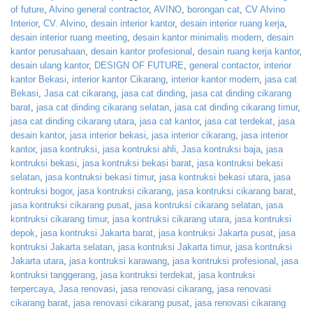
of future
,
Alvino general contractor
,
AVINO
,
borongan cat
,
CV Alvino
Interior
,
CV. Alvino
,
desain interior kantor
,
desain interior ruang kerja
,
desain interior ruang meeting
,
desain kantor minimalis modern
,
desain
kantor perusahaan
,
desain kantor profesional
,
desain ruang kerja kantor
,
desain ulang kantor
,
DESIGN OF FUTURE
,
general contactor
,
interior
kantor Bekasi
,
interior kantor Cikarang
,
interior kantor modern
,
jasa cat
Bekasi
,
Jasa cat cikarang
,
jasa cat dinding
,
jasa cat dinding cikarang
barat
,
jasa cat dinding cikarang selatan
,
jasa cat dinding cikarang timur
,
jasa cat dinding cikarang utara
,
jasa cat kantor
,
jasa cat terdekat
,
jasa
desain kantor
,
jasa interior bekasi
,
jasa interior cikarang
,
jasa interior
kantor
,
jasa kontruksi
,
jasa kontruksi ahli
,
Jasa kontruksi baja
,
jasa
kontruksi bekasi
,
jasa kontruksi bekasi barat
,
jasa kontruksi bekasi
selatan
,
jasa kontruksi bekasi timur
,
jasa kontruksi bekasi utara
,
jasa
kontruksi bogor
,
jasa kontruksi cikarang
,
jasa kontruksi cikarang barat
,
jasa kontruksi cikarang pusat
,
jasa kontruksi cikarang selatan
,
jasa
kontruksi cikarang timur
,
jasa kontruksi cikarang utara
,
jasa kontruksi
depok
,
jasa kontruksi Jakarta barat
,
jasa kontruksi Jakarta pusat
,
jasa
kontruksi Jakarta selatan
,
jasa kontruksi Jakarta timur
,
jasa kontruksi
Jakarta utara
,
jasa kontruksi karawang
,
jasa kontruksi profesional
,
jasa
kontruksi tanggerang
,
jasa kontruksi terdekat
,
jasa kontruksi
terpercaya
,
Jasa renovasi
,
jasa renovasi cikarang
,
jasa renovasi
cikarang barat
,
jasa renovasi cikarang pusat
,
jasa renovasi cikarang