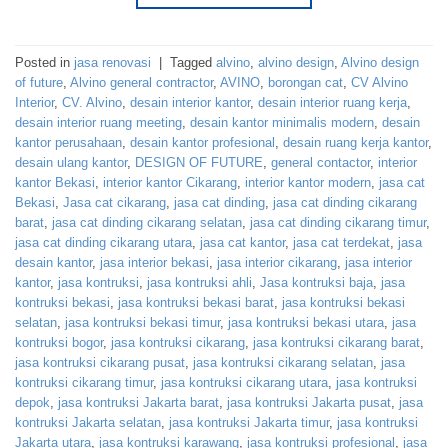
Posted in
jasa renovasi
|
Tagged
alvino
,
alvino design
,
Alvino design
of future
,
Alvino general contractor
,
AVINO
,
borongan cat
,
CV Alvino
Interior
,
CV. Alvino
,
desain interior kantor
,
desain interior ruang kerja
,
desain interior ruang meeting
,
desain kantor minimalis modern
,
desain
kantor perusahaan
,
desain kantor profesional
,
desain ruang kerja kantor
,
desain ulang kantor
,
DESIGN OF FUTURE
,
general contactor
,
interior
kantor Bekasi
,
interior kantor Cikarang
,
interior kantor modern
,
jasa cat
Bekasi
,
Jasa cat cikarang
,
jasa cat dinding
,
jasa cat dinding cikarang
barat
,
jasa cat dinding cikarang selatan
,
jasa cat dinding cikarang timur
,
jasa cat dinding cikarang utara
,
jasa cat kantor
,
jasa cat terdekat
,
jasa
desain kantor
,
jasa interior bekasi
,
jasa interior cikarang
,
jasa interior
kantor
,
jasa kontruksi
,
jasa kontruksi ahli
,
Jasa kontruksi baja
,
jasa
kontruksi bekasi
,
jasa kontruksi bekasi barat
,
jasa kontruksi bekasi
selatan
,
jasa kontruksi bekasi timur
,
jasa kontruksi bekasi utara
,
jasa
kontruksi bogor
,
jasa kontruksi cikarang
,
jasa kontruksi cikarang barat
,
jasa kontruksi cikarang pusat
,
jasa kontruksi cikarang selatan
,
jasa
kontruksi cikarang timur
,
jasa kontruksi cikarang utara
,
jasa kontruksi
depok
,
jasa kontruksi Jakarta barat
,
jasa kontruksi Jakarta pusat
,
jasa
kontruksi Jakarta selatan
,
jasa kontruksi Jakarta timur
,
jasa kontruksi
Jakarta utara
,
jasa kontruksi karawang
,
jasa kontruksi profesional
,
jasa