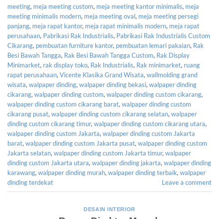
meeting
,
meja meeting custom
,
meja meeting kantor minimalis
,
meja
meeting minimalis modern
,
meja meeting oval
,
meja meeting persegi
panjang
,
meja rapat kantor
,
meja rapat minimalis modern
,
meja rapat
perusahaan
,
Pabrikasi Rak Industrialis
,
Pabrikasi Rak Industrialis Custom
Cikarang
,
pembuatan furniture kantor
,
pembuatan lemari pakaian
,
Rak
Besi Bawah Tangga
,
Rak Besi Bawah Tangga Custom
,
Rak Display
Minimarket
,
rak display toko
,
Rak Industrialis
,
Rak minimarket
,
ruang
rapat perusahaan
,
Vicente Klasika Grand Wisata
,
wallmolding grand
wisata
,
walpaper dinding
,
walpaper dinding bekasi
,
walpaper dinding
cikarang
,
walpaper dinding custom
,
walpaper dinding custom cikarang
,
walpaper dinding custom cikarang barat
,
walpaper dinding custom
cikarang pusat
,
walpaper dinding custom cikarang selatan
,
walpaper
dinding custom cikarang timur
,
walpaper dinding custom cikarang utara
,
walpaper dinding custom Jakarta
,
walpaper dinding custom Jakarta
barat
,
walpaper dinding custom Jakarta pusat
,
walpaper dinding custom
Jakarta selatan
,
walpaper dinding custom Jakarta timur
,
walpaper
dinding custom Jakarta utara
,
walpaper dinding jakarta
,
walpaper dinding
karawang
,
walpaper dinding murah
,
walpaper dinding terbaik
,
walpaper
dinding terdekat
Leave a comment
DESAIN INTERIOR