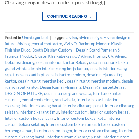
Cikarang dengan desain modern, presisi tinggi, […]
CONTINUE READING
→
Posted in
Uncategorized
|
Tagged
alvino
,
alvino design
,
Alvino design of
future
,
Alvino general contractor
,
AVINO
,
Backdrop Modern Klasik
Finishing Duco
,
Booth Display Custom – Desain Stand Pameran &
Promosi Produk
,
ClusterKlasikaBekasi
,
CV Alvino Interior
,
CV. Alvino
,
Dekorasi dinding
,
desain interior kantor Bekasi
,
desain interior klasika
grand wisata
,
desain interior ruang kerja kantor
,
desain interior ruang
rapat
,
desain kantin pt
,
desain kantor modern
,
desain meja meeting
kantor
,
desain ruang meeting kecil
,
desain ruang meeting modern
,
desain
ruang rapat kantor
,
DesainKamarMinimalis
,
DesainKamarSetBekasi
,
DESIGN OF FUTURE
,
desin interior grand wisata
,
furniture kantor
custom
,
general contactor
,
grand wisata
,
interior bekasi
,
interior
cikarang
,
interior cikarang barat
,
interior cikarang pusat
,
interior cikarang
selatan
,
interior cikarang timur
,
interior custom
,
Interior custom bekasi
,
Interior custom bekasi barat
,
Interior custom bekasi kota
,
Interior
custom bekasi selatan
,
Interior custom bekasi timur
,
Interior custom
berpengalaman
,
Interior custom bogor
,
interior custom cikarang
,
Interior
custom cikarang barat
,
Interior custom cikarang pusat
,
Interior custom