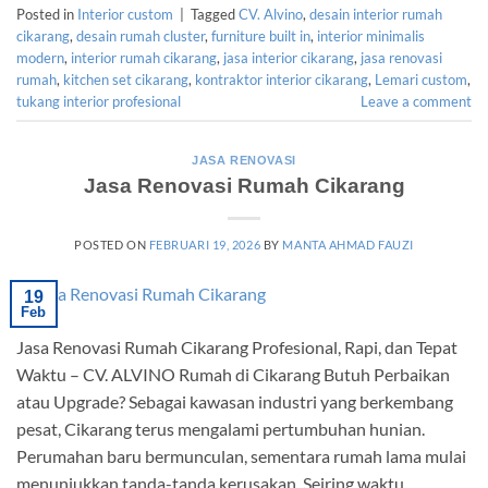
Posted in
Interior custom
|
Tagged
CV. Alvino
,
desain interior rumah
cikarang
,
desain rumah cluster
,
furniture built in
,
interior minimalis
modern
,
interior rumah cikarang
,
jasa interior cikarang
,
jasa renovasi
rumah
,
kitchen set cikarang
,
kontraktor interior cikarang
,
Lemari custom
,
tukang interior profesional
Leave a comment
JASA RENOVASI
Jasa Renovasi Rumah Cikarang
POSTED ON
FEBRUARI 19, 2026
BY
MANTA AHMAD FAUZI
19
Feb
Jasa Renovasi Rumah Cikarang Profesional, Rapi, dan Tepat
Waktu – CV. ALVINO Rumah di Cikarang Butuh Perbaikan
atau Upgrade? Sebagai kawasan industri yang berkembang
pesat, Cikarang terus mengalami pertumbuhan hunian.
Perumahan baru bermunculan, sementara rumah lama mulai
menunjukkan tanda-tanda kerusakan. Seiring waktu,