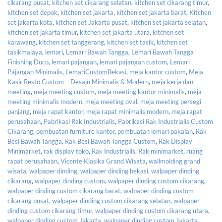
cikarang pusat
,
kitchen set cikarang selatan
,
kitchen set cikarang timur
,
kitchen set depok
,
kitchen set jakarta
,
kitchen set jakarta barat
,
Kitchen
set jakarta kota
,
kitchen set Jakarta pusat
,
kitchen set jakarta selatan
,
kitchen set jakarta timur
,
kitchen set jakarta utara
,
kitchen set
karawang
,
kitchen set tanggerang
,
kitchen set tasik
,
kitchen set
tasikmalaya
,
lemari
,
Lemari Bawah Tangga
,
Lemari Bawah Tangga
Finishing Duco
,
lemari pajangan
,
lemari pajangan custom
,
Lemari
Pajangan Minimalis
,
LemariCustomBekasi
,
meja kantor custom
,
Meja
Kasir Resto Custom – Desain Minimalis & Modern
,
meja kerja dan
meeting
,
meja meeting custom
,
meja meeting kantor minimalis
,
meja
meeting minimalis modern
,
meja meeting oval
,
meja meeting persegi
panjang
,
meja rapat kantor
,
meja rapat minimalis modern
,
meja rapat
perusahaan
,
Pabrikasi Rak Industrialis
,
Pabrikasi Rak Industrialis Custom
Cikarang
,
pembuatan furniture kantor
,
pembuatan lemari pakaian
,
Rak
Besi Bawah Tangga
,
Rak Besi Bawah Tangga Custom
,
Rak Display
Minimarket
,
rak display toko
,
Rak Industrialis
,
Rak minimarket
,
ruang
rapat perusahaan
,
Vicente Klasika Grand Wisata
,
wallmolding grand
wisata
,
walpaper dinding
,
walpaper dinding bekasi
,
walpaper dinding
cikarang
,
walpaper dinding custom
,
walpaper dinding custom cikarang
,
walpaper dinding custom cikarang barat
,
walpaper dinding custom
cikarang pusat
,
walpaper dinding custom cikarang selatan
,
walpaper
dinding custom cikarang timur
,
walpaper dinding custom cikarang utara
,
walpaper dinding custom Jakarta
,
walpaper dinding custom Jakarta