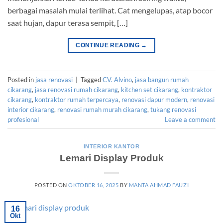
berbagai masalah mulai terlihat. Cat mengelupas, atap bocor
saat hujan, dapur terasa sempit, […]
CONTINUE READING
→
Posted in
jasa renovasi
|
Tagged
CV. Alvino
,
jasa bangun rumah
cikarang
,
jasa renovasi rumah cikarang
,
kitchen set cikarang
,
kontraktor
cikarang
,
kontraktor rumah terpercaya
,
renovasi dapur modern
,
renovasi
interior cikarang
,
renovasi rumah murah cikarang
,
tukang renovasi
profesional
Leave a comment
INTERIOR KANTOR
Lemari Display Produk
POSTED ON
OKTOBER 16, 2025
BY
MANTA AHMAD FAUZI
16
Okt