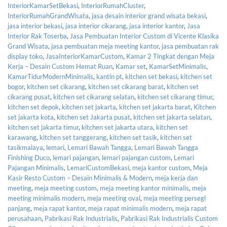
InteriorKamarSetBekasi
,
InteriorRumahCluster
,
InteriorRumahGrandWisata
,
jasa desain interior grand wisata bekasi
,
jasa interior bekasi
,
jasa interior cikarang
,
jasa interior kantor
,
Jasa
Interior Rak Toserba
,
Jasa Pembuatan Interior Custom di Vicente Klasika
Grand Wisata
,
jasa pembuatan meja meeting kantor
,
jasa pembuatan rak
display toko
,
JasaInteriorKamarCustom
,
Kamar 2 Tingkat dengan Meja
Kerja – Desain Custom Hemat Ruan
,
Kamar set
,
KamarSetMinimalis
,
KamarTidurModernMinimalis
,
kantin pt
,
kitchen set bekasi
,
kitchen set
bogor
,
kitchen set cikarang
,
kitchen set cikarang barat
,
kitchen set
cikarang pusat
,
kitchen set cikarang selatan
,
kitchen set cikarang timur
,
kitchen set depok
,
kitchen set jakarta
,
kitchen set jakarta barat
,
Kitchen
set jakarta kota
,
kitchen set Jakarta pusat
,
kitchen set jakarta selatan
,
kitchen set jakarta timur
,
kitchen set jakarta utara
,
kitchen set
karawang
,
kitchen set tanggerang
,
kitchen set tasik
,
kitchen set
tasikmalaya
,
lemari
,
Lemari Bawah Tangga
,
Lemari Bawah Tangga
Finishing Duco
,
lemari pajangan
,
lemari pajangan custom
,
Lemari
Pajangan Minimalis
,
LemariCustomBekasi
,
meja kantor custom
,
Meja
Kasir Resto Custom – Desain Minimalis & Modern
,
meja kerja dan
meeting
,
meja meeting custom
,
meja meeting kantor minimalis
,
meja
meeting minimalis modern
,
meja meeting oval
,
meja meeting persegi
panjang
,
meja rapat kantor
,
meja rapat minimalis modern
,
meja rapat
perusahaan
,
Pabrikasi Rak Industrialis
,
Pabrikasi Rak Industrialis Custom