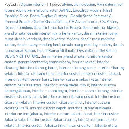
Posted in
Desain interior
|
Tagged
alvino
,
alvino design
,
Alvino design of
future
,
Alvino general contractor
,
AVINO
,
Backdrop Modern Klasik
Finishing Duco
,
Booth Display Custom – Desain Stand Pameran &
Promosi Produk
,
ClusterKlasikaBekasi
,
CV Alvino Interior
,
CV. Alvino
,
Dekorasi dinding
,
desain interior kantor Bekasi
,
desain interior klasika
grand wisata
,
desain interior ruang kerja kantor
,
desain interior ruang
rapat
,
desain kantin pt
,
desain kantor modern
,
desain meja meeting
kantor
,
desain ruang meeting kecil
,
desain ruang meeting modern
,
desain
ruang rapat kantor
,
DesainKamarMinimalis
,
DesainKamarSetBekasi
,
DESIGN OF FUTURE
,
desin interior grand wisata
,
furniture kantor
custom
,
general contactor
,
grand wisata
,
interior bekasi
,
interior
cikarang
,
interior cikarang barat
,
interior cikarang pusat
,
interior cikarang
selatan
,
interior cikarang timur
,
interior custom
,
Interior custom bekasi
,
Interior custom bekasi barat
,
Interior custom bekasi kota
,
Interior
custom bekasi selatan
,
Interior custom bekasi timur
,
Interior custom
berpengalaman
,
Interior custom bogor
,
interior custom cikarang
,
Interior
custom cikarang barat
,
Interior custom cikarang pusat
,
Interior custom
cikarang selatan
,
Interior custom cikarang timur
,
Interior custom
cikarang utara
,
Interior custom depok
,
Interior Custom di Vicente
,
interior custom jakarta
,
Interior custom Jakarta barat
,
Interior custom
Jakarta kota
,
Interior custom Jakarta pusat
,
Interior custom Jakarta
selatan
,
Interior custom Jakarta timur
,
Interior custom Jakarta utara
,