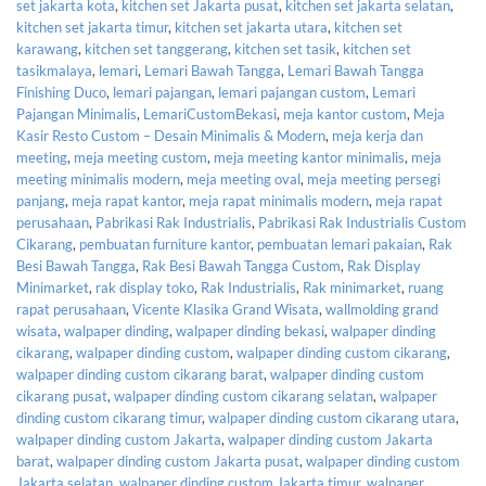
set jakarta kota
,
kitchen set Jakarta pusat
,
kitchen set jakarta selatan
,
kitchen set jakarta timur
,
kitchen set jakarta utara
,
kitchen set
karawang
,
kitchen set tanggerang
,
kitchen set tasik
,
kitchen set
tasikmalaya
,
lemari
,
Lemari Bawah Tangga
,
Lemari Bawah Tangga
Finishing Duco
,
lemari pajangan
,
lemari pajangan custom
,
Lemari
Pajangan Minimalis
,
LemariCustomBekasi
,
meja kantor custom
,
Meja
Kasir Resto Custom – Desain Minimalis & Modern
,
meja kerja dan
meeting
,
meja meeting custom
,
meja meeting kantor minimalis
,
meja
meeting minimalis modern
,
meja meeting oval
,
meja meeting persegi
panjang
,
meja rapat kantor
,
meja rapat minimalis modern
,
meja rapat
perusahaan
,
Pabrikasi Rak Industrialis
,
Pabrikasi Rak Industrialis Custom
Cikarang
,
pembuatan furniture kantor
,
pembuatan lemari pakaian
,
Rak
Besi Bawah Tangga
,
Rak Besi Bawah Tangga Custom
,
Rak Display
Minimarket
,
rak display toko
,
Rak Industrialis
,
Rak minimarket
,
ruang
rapat perusahaan
,
Vicente Klasika Grand Wisata
,
wallmolding grand
wisata
,
walpaper dinding
,
walpaper dinding bekasi
,
walpaper dinding
cikarang
,
walpaper dinding custom
,
walpaper dinding custom cikarang
,
walpaper dinding custom cikarang barat
,
walpaper dinding custom
cikarang pusat
,
walpaper dinding custom cikarang selatan
,
walpaper
dinding custom cikarang timur
,
walpaper dinding custom cikarang utara
,
walpaper dinding custom Jakarta
,
walpaper dinding custom Jakarta
barat
,
walpaper dinding custom Jakarta pusat
,
walpaper dinding custom
Jakarta selatan
,
walpaper dinding custom Jakarta timur
,
walpaper