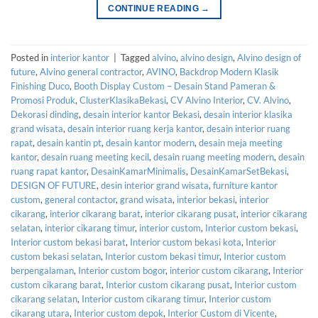
CONTINUE READING
→
Posted in
interior kantor
|
Tagged
alvino
,
alvino design
,
Alvino design of
future
,
Alvino general contractor
,
AVINO
,
Backdrop Modern Klasik
Finishing Duco
,
Booth Display Custom – Desain Stand Pameran &
Promosi Produk
,
ClusterKlasikaBekasi
,
CV Alvino Interior
,
CV. Alvino
,
Dekorasi dinding
,
desain interior kantor Bekasi
,
desain interior klasika
grand wisata
,
desain interior ruang kerja kantor
,
desain interior ruang
rapat
,
desain kantin pt
,
desain kantor modern
,
desain meja meeting
kantor
,
desain ruang meeting kecil
,
desain ruang meeting modern
,
desain
ruang rapat kantor
,
DesainKamarMinimalis
,
DesainKamarSetBekasi
,
DESIGN OF FUTURE
,
desin interior grand wisata
,
furniture kantor
custom
,
general contactor
,
grand wisata
,
interior bekasi
,
interior
cikarang
,
interior cikarang barat
,
interior cikarang pusat
,
interior cikarang
selatan
,
interior cikarang timur
,
interior custom
,
Interior custom bekasi
,
Interior custom bekasi barat
,
Interior custom bekasi kota
,
Interior
custom bekasi selatan
,
Interior custom bekasi timur
,
Interior custom
berpengalaman
,
Interior custom bogor
,
interior custom cikarang
,
Interior
custom cikarang barat
,
Interior custom cikarang pusat
,
Interior custom
cikarang selatan
,
Interior custom cikarang timur
,
Interior custom
cikarang utara
,
Interior custom depok
,
Interior Custom di Vicente
,