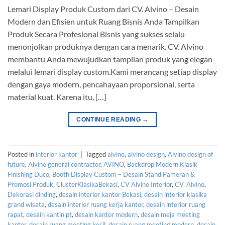
Lemari Display Produk Custom dari CV. Alvino – Desain
Modern dan Efisien untuk Ruang Bisnis Anda Tampilkan
Produk Secara Profesional Bisnis yang sukses selalu
menonjolkan produknya dengan cara menarik. CV. Alvino
membantu Anda mewujudkan tampilan produk yang elegan
melalui lemari display custom.Kami merancang setiap display
dengan gaya modern, pencahayaan proporsional, serta
material kuat. Karena itu, […]
CONTINUE READING
→
Posted in
interior kantor
|
Tagged
alvino
,
alvino design
,
Alvino design of
future
,
Alvino general contractor
,
AVINO
,
Backdrop Modern Klasik
Finishing Duco
,
Booth Display Custom – Desain Stand Pameran &
Promosi Produk
,
ClusterKlasikaBekasi
,
CV Alvino Interior
,
CV. Alvino
,
Dekorasi dinding
,
desain interior kantor Bekasi
,
desain interior klasika
grand wisata
,
desain interior ruang kerja kantor
,
desain interior ruang
rapat
,
desain kantin pt
,
desain kantor modern
,
desain meja meeting
kantor
,
desain ruang meeting kecil
,
desain ruang meeting modern
,
desain