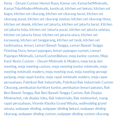
Kerja – Desain Custom Hemat Ruan
,
Kamar set
,
KamarSetMinimalis
,
KamarTidurModernMinimalis
,
kantin pt
,
kitchen set bekasi
,
kitchen set
bogor
,
kitchen set cikarang
,
kitchen set cikarang barat
,
kitchen set
cikarang pusat
,
kitchen set cikarang selatan
,
kitchen set cikarang timur
,
kitchen set depok
,
kitchen set jakarta
,
kitchen set jakarta barat
,
Kitchen
set jakarta kota
,
kitchen set Jakarta pusat
,
kitchen set jakarta selatan
,
kitchen set jakarta timur
,
kitchen set jakarta utara
,
kitchen set
karawang
,
kitchen set tanggerang
,
kitchen set tasik
,
kitchen set
tasikmalaya
,
lemari
,
Lemari Bawah Tangga
,
Lemari Bawah Tangga
Finishing Duco
,
lemari pajangan
,
lemari pajangan custom
,
Lemari
Pajangan Minimalis
,
LemariCustomBekasi
,
meja kantor custom
,
Meja
Kasir Resto Custom – Desain Minimalis & Modern
,
meja kerja dan
meeting
,
meja meeting custom
,
meja meeting kantor minimalis
,
meja
meeting minimalis modern
,
meja meeting oval
,
meja meeting persegi
panjang
,
meja rapat kantor
,
meja rapat minimalis modern
,
meja rapat
perusahaan
,
Pabrikasi Rak Industrialis
,
Pabrikasi Rak Industrialis Custom
Cikarang
,
pembuatan furniture kantor
,
pembuatan lemari pakaian
,
Rak
Besi Bawah Tangga
,
Rak Besi Bawah Tangga Custom
,
Rak Display
Minimarket
,
rak display toko
,
Rak Industrialis
,
Rak minimarket
,
ruang
rapat perusahaan
,
Vicente Klasika Grand Wisata
,
wallmolding grand
wisata
,
walpaper dinding
,
walpaper dinding bekasi
,
walpaper dinding
cikarang
,
walpaper dinding custom
,
walpaper dinding custom cikarang
,