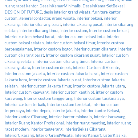
ruang rapat kantor
,
DesainKamarMinimalis
,
DesainKamarSetBekasi
,
DESIGN OF FUTURE
,
desin interior grand wisata
,
furniture kantor
custom
,
general contactor
,
grand wisata
,
interior bekasi
,
interior
cikarang
,
interior cikarang barat
,
interior cikarang pusat
,
interior cikarang
selatan
,
interior cikarang timur
,
interior custom
,
Interior custom bekasi
,
Interior custom bekasi barat
,
Interior custom bekasi kota
,
Interior
custom bekasi selatan
,
Interior custom bekasi timur
,
Interior custom
berpengalaman
,
Interior custom bogor
,
interior custom cikarang
,
Interior
custom cikarang barat
,
Interior custom cikarang pusat
,
Interior custom
cikarang selatan
,
Interior custom cikarang timur
,
Interior custom
cikarang utara
,
Interior custom depok
,
Interior Custom di Vicente
,
interior custom jakarta
,
Interior custom Jakarta barat
,
Interior custom
Jakarta kota
,
Interior custom Jakarta pusat
,
Interior custom Jakarta
selatan
,
Interior custom Jakarta timur
,
Interior custom Jakarta utara
,
Interior custom kaawang
,
Interior custom kantin pt
,
interior custom
karawang
,
Interior custom tanggerang
,
Interior custom tasikmalaya
,
Interior custom terbaik
,
Interior custom terdekat
,
Interior custom
terpercaya
,
interior depok
,
interior jakarta
,
interior kantor Bekasi
,
interior kantor Cikarang
,
interior kantor minimalis
,
interior karawang
,
Interior Ruang Kantor Profesional
,
interior ruang meeting
,
interior ruang
rapat modern
,
interior taggerang
,
InteriorBekasiCikarang
,
InteriorCikarang
,
InteriorGrandWisata
,
InteriorKamarClusterKlasika
,