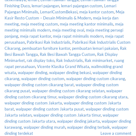
Finishing Duco
,
lemari pajangan
,
lemari pajangan custom
,
Lemari
Pajangan Minimalis
,
LemariCustomBekasi
,
meja kantor custom
,
Meja
Kasir Resto Custom – Desain Minimalis & Modern
,
meja kerja dan
meeting
,
meja meeting custom
,
meja meeting kantor minimalis
,
meja
meeting minimalis modern
,
meja meeting oval
,
meja meeting persegi
panjang
,
meja rapat kantor
,
meja rapat minimalis modern
,
meja rapat
perusahaan
,
Pabrikasi Rak Industrialis
,
Pabrikasi Rak Industrialis Custom
Cikarang
,
pembuatan furniture kantor
,
pembuatan lemari pakaian
,
Rak
Besi Bawah Tangga
,
Rak Besi Bawah Tangga Custom
,
Rak Display
Minimarket
,
rak display toko
,
Rak Industrialis
,
Rak minimarket
,
ruang
rapat perusahaan
,
Vicente Klasika Grand Wisata
,
wallmolding grand
wisata
,
walpaper dinding
,
walpaper dinding bekasi
,
walpaper dinding
cikarang
,
walpaper dinding custom
,
walpaper dinding custom cikarang
,
walpaper dinding custom cikarang barat
,
walpaper dinding custom
cikarang pusat
,
walpaper dinding custom cikarang selatan
,
walpaper
dinding custom cikarang timur
,
walpaper dinding custom cikarang utara
,
walpaper dinding custom Jakarta
,
walpaper dinding custom Jakarta
barat
,
walpaper dinding custom Jakarta pusat
,
walpaper dinding custom
Jakarta selatan
,
walpaper dinding custom Jakarta timur
,
walpaper
dinding custom Jakarta utara
,
walpaper dinding jakarta
,
walpaper dinding
karawang
,
walpaper dinding murah
,
walpaper dinding terbaik
,
walpaper
dinding terdekat
Leave a comment