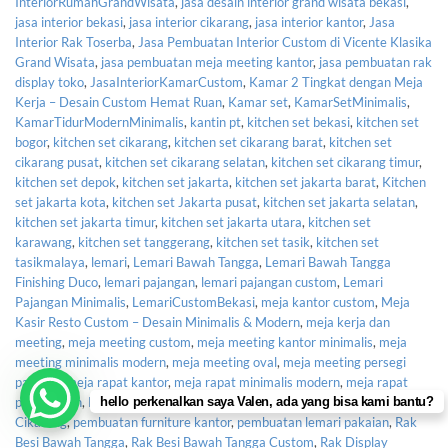
InteriorRumahGrandWisata
,
jasa desain interior grand wisata bekasi
,
jasa interior bekasi
,
jasa interior cikarang
,
jasa interior kantor
,
Jasa
Interior Rak Toserba
,
Jasa Pembuatan Interior Custom di Vicente Klasika
Grand Wisata
,
jasa pembuatan meja meeting kantor
,
jasa pembuatan rak
display toko
,
JasaInteriorKamarCustom
,
Kamar 2 Tingkat dengan Meja
Kerja – Desain Custom Hemat Ruan
,
Kamar set
,
KamarSetMinimalis
,
KamarTidurModernMinimalis
,
kantin pt
,
kitchen set bekasi
,
kitchen set
bogor
,
kitchen set cikarang
,
kitchen set cikarang barat
,
kitchen set
cikarang pusat
,
kitchen set cikarang selatan
,
kitchen set cikarang timur
,
kitchen set depok
,
kitchen set jakarta
,
kitchen set jakarta barat
,
Kitchen
set jakarta kota
,
kitchen set Jakarta pusat
,
kitchen set jakarta selatan
,
kitchen set jakarta timur
,
kitchen set jakarta utara
,
kitchen set
karawang
,
kitchen set tanggerang
,
kitchen set tasik
,
kitchen set
tasikmalaya
,
lemari
,
Lemari Bawah Tangga
,
Lemari Bawah Tangga
Finishing Duco
,
lemari pajangan
,
lemari pajangan custom
,
Lemari
Pajangan Minimalis
,
LemariCustomBekasi
,
meja kantor custom
,
Meja
Kasir Resto Custom – Desain Minimalis & Modern
,
meja kerja dan
meeting
,
meja meeting custom
,
meja meeting kantor minimalis
,
meja
meeting minimalis modern
,
meja meeting oval
,
meja meeting persegi
panjang
,
meja rapat kantor
,
meja rapat minimalis modern
,
meja rapat
hello perkenalkan saya Valen, ada yang bisa kami bantu?
perusahaan
,
Pabrikasi Rak Industrialis
,
Pabrikasi Rak Industrialis Custom
Cikarang
,
pembuatan furniture kantor
,
pembuatan lemari pakaian
,
Rak
Besi Bawah Tangga
,
Rak Besi Bawah Tangga Custom
,
Rak Display