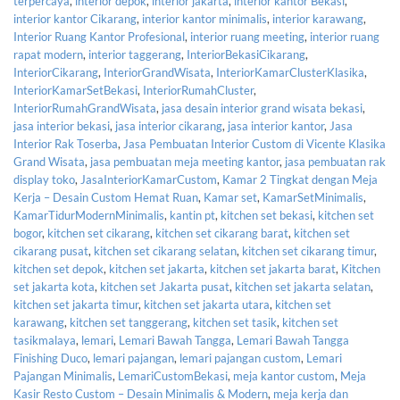
terpercaya
,
interior depok
,
interior jakarta
,
interior kantor Bekasi
,
interior kantor Cikarang
,
interior kantor minimalis
,
interior karawang
,
Interior Ruang Kantor Profesional
,
interior ruang meeting
,
interior ruang
rapat modern
,
interior taggerang
,
InteriorBekasiCikarang
,
InteriorCikarang
,
InteriorGrandWisata
,
InteriorKamarClusterKlasika
,
InteriorKamarSetBekasi
,
InteriorRumahCluster
,
InteriorRumahGrandWisata
,
jasa desain interior grand wisata bekasi
,
jasa interior bekasi
,
jasa interior cikarang
,
jasa interior kantor
,
Jasa
Interior Rak Toserba
,
Jasa Pembuatan Interior Custom di Vicente Klasika
Grand Wisata
,
jasa pembuatan meja meeting kantor
,
jasa pembuatan rak
display toko
,
JasaInteriorKamarCustom
,
Kamar 2 Tingkat dengan Meja
Kerja – Desain Custom Hemat Ruan
,
Kamar set
,
KamarSetMinimalis
,
KamarTidurModernMinimalis
,
kantin pt
,
kitchen set bekasi
,
kitchen set
bogor
,
kitchen set cikarang
,
kitchen set cikarang barat
,
kitchen set
cikarang pusat
,
kitchen set cikarang selatan
,
kitchen set cikarang timur
,
kitchen set depok
,
kitchen set jakarta
,
kitchen set jakarta barat
,
Kitchen
set jakarta kota
,
kitchen set Jakarta pusat
,
kitchen set jakarta selatan
,
kitchen set jakarta timur
,
kitchen set jakarta utara
,
kitchen set
karawang
,
kitchen set tanggerang
,
kitchen set tasik
,
kitchen set
tasikmalaya
,
lemari
,
Lemari Bawah Tangga
,
Lemari Bawah Tangga
Finishing Duco
,
lemari pajangan
,
lemari pajangan custom
,
Lemari
Pajangan Minimalis
,
LemariCustomBekasi
,
meja kantor custom
,
Meja
Kasir Resto Custom – Desain Minimalis & Modern
,
meja kerja dan