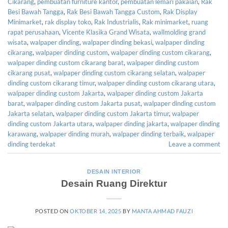
Cikarang
,
pembuatan furniture kantor
,
pembuatan lemari pakaian
,
Rak
Besi Bawah Tangga
,
Rak Besi Bawah Tangga Custom
,
Rak Display
Minimarket
,
rak display toko
,
Rak Industrialis
,
Rak minimarket
,
ruang
rapat perusahaan
,
Vicente Klasika Grand Wisata
,
wallmolding grand
wisata
,
walpaper dinding
,
walpaper dinding bekasi
,
walpaper dinding
cikarang
,
walpaper dinding custom
,
walpaper dinding custom cikarang
,
walpaper dinding custom cikarang barat
,
walpaper dinding custom
cikarang pusat
,
walpaper dinding custom cikarang selatan
,
walpaper
dinding custom cikarang timur
,
walpaper dinding custom cikarang utara
,
walpaper dinding custom Jakarta
,
walpaper dinding custom Jakarta
barat
,
walpaper dinding custom Jakarta pusat
,
walpaper dinding custom
Jakarta selatan
,
walpaper dinding custom Jakarta timur
,
walpaper
dinding custom Jakarta utara
,
walpaper dinding jakarta
,
walpaper dinding
karawang
,
walpaper dinding murah
,
walpaper dinding terbaik
,
walpaper
dinding terdekat
Leave a comment
DESAIN INTERIOR
Desain Ruang Direktur
POSTED ON
OKTOBER 14, 2025
BY
MANTA AHMAD FAUZI