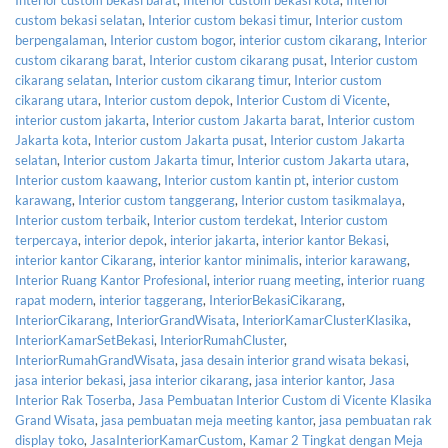
Interior custom bekasi barat
,
Interior custom bekasi kota
,
Interior
custom bekasi selatan
,
Interior custom bekasi timur
,
Interior custom
berpengalaman
,
Interior custom bogor
,
interior custom cikarang
,
Interior
custom cikarang barat
,
Interior custom cikarang pusat
,
Interior custom
cikarang selatan
,
Interior custom cikarang timur
,
Interior custom
cikarang utara
,
Interior custom depok
,
Interior Custom di Vicente
,
interior custom jakarta
,
Interior custom Jakarta barat
,
Interior custom
Jakarta kota
,
Interior custom Jakarta pusat
,
Interior custom Jakarta
selatan
,
Interior custom Jakarta timur
,
Interior custom Jakarta utara
,
Interior custom kaawang
,
Interior custom kantin pt
,
interior custom
karawang
,
Interior custom tanggerang
,
Interior custom tasikmalaya
,
Interior custom terbaik
,
Interior custom terdekat
,
Interior custom
terpercaya
,
interior depok
,
interior jakarta
,
interior kantor Bekasi
,
interior kantor Cikarang
,
interior kantor minimalis
,
interior karawang
,
Interior Ruang Kantor Profesional
,
interior ruang meeting
,
interior ruang
rapat modern
,
interior taggerang
,
InteriorBekasiCikarang
,
InteriorCikarang
,
InteriorGrandWisata
,
InteriorKamarClusterKlasika
,
InteriorKamarSetBekasi
,
InteriorRumahCluster
,
InteriorRumahGrandWisata
,
jasa desain interior grand wisata bekasi
,
jasa interior bekasi
,
jasa interior cikarang
,
jasa interior kantor
,
Jasa
Interior Rak Toserba
,
Jasa Pembuatan Interior Custom di Vicente Klasika
Grand Wisata
,
jasa pembuatan meja meeting kantor
,
jasa pembuatan rak
display toko
,
JasaInteriorKamarCustom
,
Kamar 2 Tingkat dengan Meja