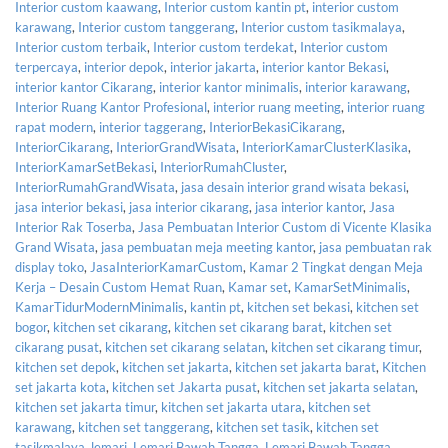
Interior custom kaawang
,
Interior custom kantin pt
,
interior custom
karawang
,
Interior custom tanggerang
,
Interior custom tasikmalaya
,
Interior custom terbaik
,
Interior custom terdekat
,
Interior custom
terpercaya
,
interior depok
,
interior jakarta
,
interior kantor Bekasi
,
interior kantor Cikarang
,
interior kantor minimalis
,
interior karawang
,
Interior Ruang Kantor Profesional
,
interior ruang meeting
,
interior ruang
rapat modern
,
interior taggerang
,
InteriorBekasiCikarang
,
InteriorCikarang
,
InteriorGrandWisata
,
InteriorKamarClusterKlasika
,
InteriorKamarSetBekasi
,
InteriorRumahCluster
,
InteriorRumahGrandWisata
,
jasa desain interior grand wisata bekasi
,
jasa interior bekasi
,
jasa interior cikarang
,
jasa interior kantor
,
Jasa
Interior Rak Toserba
,
Jasa Pembuatan Interior Custom di Vicente Klasika
Grand Wisata
,
jasa pembuatan meja meeting kantor
,
jasa pembuatan rak
display toko
,
JasaInteriorKamarCustom
,
Kamar 2 Tingkat dengan Meja
Kerja – Desain Custom Hemat Ruan
,
Kamar set
,
KamarSetMinimalis
,
KamarTidurModernMinimalis
,
kantin pt
,
kitchen set bekasi
,
kitchen set
bogor
,
kitchen set cikarang
,
kitchen set cikarang barat
,
kitchen set
cikarang pusat
,
kitchen set cikarang selatan
,
kitchen set cikarang timur
,
kitchen set depok
,
kitchen set jakarta
,
kitchen set jakarta barat
,
Kitchen
set jakarta kota
,
kitchen set Jakarta pusat
,
kitchen set jakarta selatan
,
kitchen set jakarta timur
,
kitchen set jakarta utara
,
kitchen set
karawang
,
kitchen set tanggerang
,
kitchen set tasik
,
kitchen set
tasikmalaya
,
lemari
,
Lemari Bawah Tangga
,
Lemari Bawah Tangga