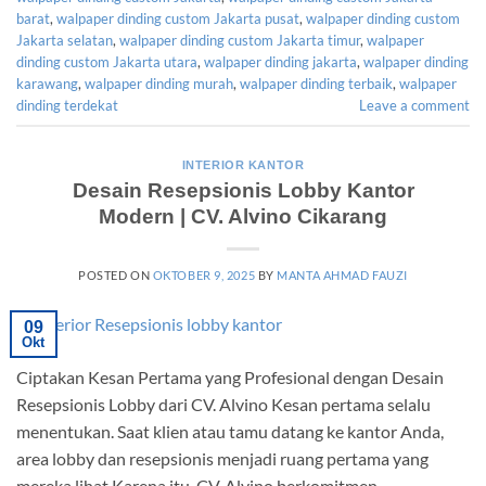
barat
,
walpaper dinding custom Jakarta pusat
,
walpaper dinding custom
Jakarta selatan
,
walpaper dinding custom Jakarta timur
,
walpaper
dinding custom Jakarta utara
,
walpaper dinding jakarta
,
walpaper dinding
karawang
,
walpaper dinding murah
,
walpaper dinding terbaik
,
walpaper
dinding terdekat
Leave a comment
INTERIOR KANTOR
Desain Resepsionis Lobby Kantor
Modern | CV. Alvino Cikarang
POSTED ON
OKTOBER 9, 2025
BY
MANTA AHMAD FAUZI
09
Okt
Ciptakan Kesan Pertama yang Profesional dengan Desain
Resepsionis Lobby dari CV. Alvino Kesan pertama selalu
menentukan. Saat klien atau tamu datang ke kantor Anda,
area lobby dan resepsionis menjadi ruang pertama yang
mereka lihat.Karena itu, CV. Alvino berkomitmen