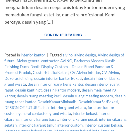
menghadirkan desain resepsionis lobby kantor modern yang
memadukan fungsi, estetika, dan citra profesional. Kami
percaya, desain yang […]
CONTINUE READING
→
Posted in
interior kantor
|
Tagged
alvino
,
alvino design
,
Alvino design of
future
,
Alvino general contractor
,
AVINO
,
Backdrop Modern Klasik
Finishing Duco
,
Booth Display Custom – Desain Stand Pameran &
Promosi Produk
,
ClusterKlasikaBekasi
,
CV Alvino Interior
,
CV. Alvino
,
Dekorasi dinding
,
desain interior kantor Bekasi
,
desain interior klasika
grand wisata
,
desain interior ruang kerja kantor
,
desain interior ruang
rapat
,
desain kantin pt
,
desain kantor modern
,
desain meja meeting
kantor
,
desain ruang meeting kecil
,
desain ruang meeting modern
,
desain
ruang rapat kantor
,
DesainKamarMinimalis
,
DesainKamarSetBekasi
,
DESIGN OF FUTURE
,
desin interior grand wisata
,
furniture kantor
custom
,
general contactor
,
grand wisata
,
interior bekasi
,
interior
cikarang
,
interior cikarang barat
,
interior cikarang pusat
,
interior cikarang
selatan
,
interior cikarang timur
,
interior custom
,
Interior custom bekasi
,