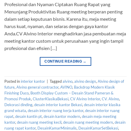
Profesional dan Nyaman Ciptakan Ruang Rapat yang
Menunjang Produktivitas Ruang meeting berperan penting
dalam setiap keputusan bisnis. Karena itu, meja meeting
harus kuat, nyaman, dan selaras dengan gaya kantor
Anda.CV Alvino Interior menghadirkan jasa pembuatan meja
meeting kantor custom untuk perusahaan yang ingin tampil
profesional dan efisien […]
CONTINUE READING
→
Posted in
interior kantor
|
Tagged
alvino
,
alvino design
,
Alvino design of
future
,
Alvino general contractor
,
AVINO
,
Backdrop Modern Klasik
Finishing Duco
,
Booth Display Custom – Desain Stand Pameran &
Promosi Produk
,
ClusterKlasikaBekasi
,
CV Alvino Interior
,
CV. Alvino
,
Dekorasi dinding
,
desain interior kantor Bekasi
,
desain interior klasika
grand wisata
,
desain interior ruang kerja kantor
,
desain interior ruang
rapat
,
desain kantin pt
,
desain kantor modern
,
desain meja meeting
kantor
,
desain ruang meeting kecil
,
desain ruang meeting modern
,
desain
ruang rapat kantor
,
DesainKamarMinimalis
,
DesainKamarSetBekasi
,