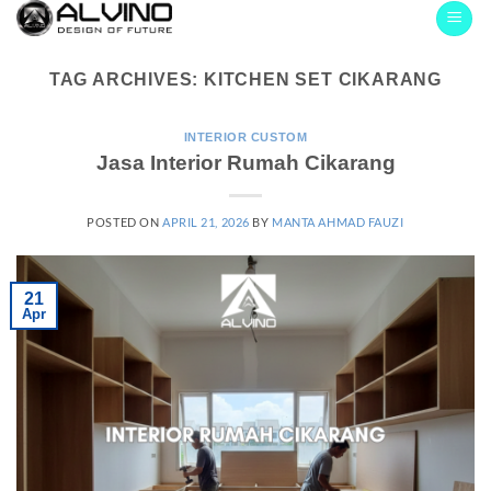
Skip
to
content
TAG ARCHIVES:
KITCHEN SET CIKARANG
INTERIOR CUSTOM
Jasa Interior Rumah Cikarang
POSTED ON
APRIL 21, 2026
BY
MANTA AHMAD FAUZI
21
Apr