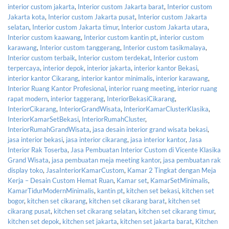
interior custom jakarta
,
Interior custom Jakarta barat
,
Interior custom
Jakarta kota
,
Interior custom Jakarta pusat
,
Interior custom Jakarta
selatan
,
Interior custom Jakarta timur
,
Interior custom Jakarta utara
,
Interior custom kaawang
,
Interior custom kantin pt
,
interior custom
karawang
,
Interior custom tanggerang
,
Interior custom tasikmalaya
,
Interior custom terbaik
,
Interior custom terdekat
,
Interior custom
terpercaya
,
interior depok
,
interior jakarta
,
interior kantor Bekasi
,
interior kantor Cikarang
,
interior kantor minimalis
,
interior karawang
,
Interior Ruang Kantor Profesional
,
interior ruang meeting
,
interior ruang
rapat modern
,
interior taggerang
,
InteriorBekasiCikarang
,
InteriorCikarang
,
InteriorGrandWisata
,
InteriorKamarClusterKlasika
,
InteriorKamarSetBekasi
,
InteriorRumahCluster
,
InteriorRumahGrandWisata
,
jasa desain interior grand wisata bekasi
,
jasa interior bekasi
,
jasa interior cikarang
,
jasa interior kantor
,
Jasa
Interior Rak Toserba
,
Jasa Pembuatan Interior Custom di Vicente Klasika
Grand Wisata
,
jasa pembuatan meja meeting kantor
,
jasa pembuatan rak
display toko
,
JasaInteriorKamarCustom
,
Kamar 2 Tingkat dengan Meja
Kerja – Desain Custom Hemat Ruan
,
Kamar set
,
KamarSetMinimalis
,
KamarTidurModernMinimalis
,
kantin pt
,
kitchen set bekasi
,
kitchen set
bogor
,
kitchen set cikarang
,
kitchen set cikarang barat
,
kitchen set
cikarang pusat
,
kitchen set cikarang selatan
,
kitchen set cikarang timur
,
kitchen set depok
,
kitchen set jakarta
,
kitchen set jakarta barat
,
Kitchen