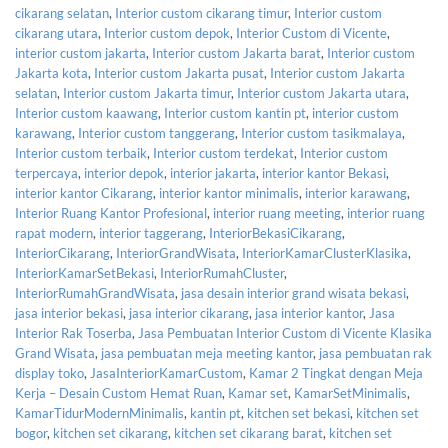
cikarang selatan
,
Interior custom cikarang timur
,
Interior custom
cikarang utara
,
Interior custom depok
,
Interior Custom di Vicente
,
interior custom jakarta
,
Interior custom Jakarta barat
,
Interior custom
Jakarta kota
,
Interior custom Jakarta pusat
,
Interior custom Jakarta
selatan
,
Interior custom Jakarta timur
,
Interior custom Jakarta utara
,
Interior custom kaawang
,
Interior custom kantin pt
,
interior custom
karawang
,
Interior custom tanggerang
,
Interior custom tasikmalaya
,
Interior custom terbaik
,
Interior custom terdekat
,
Interior custom
terpercaya
,
interior depok
,
interior jakarta
,
interior kantor Bekasi
,
interior kantor Cikarang
,
interior kantor minimalis
,
interior karawang
,
Interior Ruang Kantor Profesional
,
interior ruang meeting
,
interior ruang
rapat modern
,
interior taggerang
,
InteriorBekasiCikarang
,
InteriorCikarang
,
InteriorGrandWisata
,
InteriorKamarClusterKlasika
,
InteriorKamarSetBekasi
,
InteriorRumahCluster
,
InteriorRumahGrandWisata
,
jasa desain interior grand wisata bekasi
,
jasa interior bekasi
,
jasa interior cikarang
,
jasa interior kantor
,
Jasa
Interior Rak Toserba
,
Jasa Pembuatan Interior Custom di Vicente Klasika
Grand Wisata
,
jasa pembuatan meja meeting kantor
,
jasa pembuatan rak
display toko
,
JasaInteriorKamarCustom
,
Kamar 2 Tingkat dengan Meja
Kerja – Desain Custom Hemat Ruan
,
Kamar set
,
KamarSetMinimalis
,
KamarTidurModernMinimalis
,
kantin pt
,
kitchen set bekasi
,
kitchen set
bogor
,
kitchen set cikarang
,
kitchen set cikarang barat
,
kitchen set