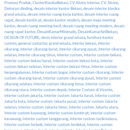
Promosi Produk
,
ClusterKlasikaBekasi
,
CV Alvino Interior
,
CV. Alvino
,
Dekorasi dinding
,
desain interior kantor Bekasi
,
desain interior klasika
grand wisata
,
desain interior ruang kerja kantor
,
desain interior ruang
rapat
,
desain kantin pt
,
desain kantor modern
,
desain meja meeting
kantor
,
desain ruang meeting kecil
,
desain ruang meeting modern
,
desain
ruang rapat kantor
,
DesainKamarMinimalis
,
DesainKamarSetBekasi
,
DESIGN OF FUTURE
,
desin interior grand wisata
,
furniture kantor
custom
,
general contactor
,
grand wisata
,
interior bekasi
,
interior
cikarang
,
interior cikarang barat
,
interior cikarang pusat
,
interior cikarang
selatan
,
interior cikarang timur
,
interior custom
,
Interior custom bekasi
,
Interior custom bekasi barat
,
Interior custom bekasi kota
,
Interior
custom bekasi selatan
,
Interior custom bekasi timur
,
Interior custom
berpengalaman
,
Interior custom bogor
,
interior custom cikarang
,
Interior
custom cikarang barat
,
Interior custom cikarang pusat
,
Interior custom
cikarang selatan
,
Interior custom cikarang timur
,
Interior custom
cikarang utara
,
Interior custom depok
,
Interior Custom di Vicente
,
interior custom jakarta
,
Interior custom Jakarta barat
,
Interior custom
Jakarta kota
,
Interior custom Jakarta pusat
,
Interior custom Jakarta
selatan
,
Interior custom Jakarta timur
,
Interior custom Jakarta utara
,
Interior custom kaawang
,
Interior custom kantin pt
,
interior custom
karawang
,
Interior custom tanggerang
,
Interior custom tasikmalaya
,
Interior custom terbaik
,
Interior custom terdekat
,
Interior custom