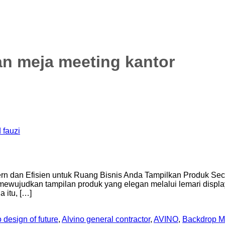
n meja meeting kantor
 fauzi
rn dan Efisien untuk Ruang Bisnis Anda Tampilkan Produk Sec
ewujudkan tampilan produk yang elegan melalui lemari displ
 itu, […]
 design of future
,
Alvino general contractor
,
AVINO
,
Backdrop M