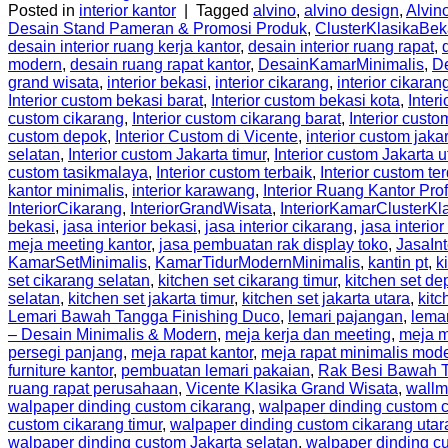
Posted in
interior kantor
|
Tagged
alvino
,
alvino design
,
Alvino
Desain Stand Pameran & Promosi Produk
,
ClusterKlasikaBek
desain interior ruang kerja kantor
,
desain interior ruang rapat
,
modern
,
desain ruang rapat kantor
,
DesainKamarMinimalis
,
D
grand wisata
,
interior bekasi
,
interior cikarang
,
interior cikaran
Interior custom bekasi barat
,
Interior custom bekasi kota
,
Inter
custom cikarang
,
Interior custom cikarang barat
,
Interior custo
custom depok
,
Interior Custom di Vicente
,
interior custom jaka
selatan
,
Interior custom Jakarta timur
,
Interior custom Jakarta u
custom tasikmalaya
,
Interior custom terbaik
,
Interior custom te
kantor minimalis
,
interior karawang
,
Interior Ruang Kantor Pro
InteriorCikarang
,
InteriorGrandWisata
,
InteriorKamarClusterKl
bekasi
,
jasa interior bekasi
,
jasa interior cikarang
,
jasa interior
meja meeting kantor
,
jasa pembuatan rak display toko
,
JasaIn
KamarSetMinimalis
,
KamarTidurModernMinimalis
,
kantin pt
,
k
set cikarang selatan
,
kitchen set cikarang timur
,
kitchen set de
selatan
,
kitchen set jakarta timur
,
kitchen set jakarta utara
,
kitc
Lemari Bawah Tangga Finishing Duco
,
lemari pajangan
,
lema
– Desain Minimalis & Modern
,
meja kerja dan meeting
,
meja m
persegi panjang
,
meja rapat kantor
,
meja rapat minimalis mod
furniture kantor
,
pembuatan lemari pakaian
,
Rak Besi Bawah 
ruang rapat perusahaan
,
Vicente Klasika Grand Wisata
,
wallm
walpaper dinding custom cikarang
,
walpaper dinding custom c
custom cikarang timur
,
walpaper dinding custom cikarang utar
walpaper dinding custom Jakarta selatan
,
walpaper dinding cu