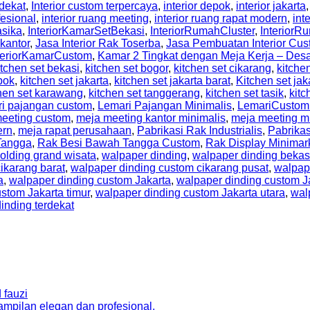
rdekat
,
Interior custom terpercaya
,
interior depok
,
interior jakarta
fesional
,
interior ruang meeting
,
interior ruang rapat modern
,
int
asika
,
InteriorKamarSetBekasi
,
InteriorRumahCluster
,
Interior
 kantor
,
Jasa Interior Rak Toserba
,
Jasa Pembuatan Interior Cus
teriorKamarCustom
,
Kamar 2 Tingkat dengan Meja Kerja – De
itchen set bekasi
,
kitchen set bogor
,
kitchen set cikarang
,
kitche
pok
,
kitchen set jakarta
,
kitchen set jakarta barat
,
Kitchen set jak
hen set karawang
,
kitchen set tanggerang
,
kitchen set tasik
,
kitc
ri pajangan custom
,
Lemari Pajangan Minimalis
,
LemariCustom
eeting custom
,
meja meeting kantor minimalis
,
meja meeting m
ern
,
meja rapat perusahaan
,
Pabrikasi Rak Industrialis
,
Pabrikas
Tangga
,
Rak Besi Bawah Tangga Custom
,
Rak Display Minimar
olding grand wisata
,
walpaper dinding
,
walpaper dinding bekas
ikarang barat
,
walpaper dinding custom cikarang pusat
,
walpap
a
,
walpaper dinding custom Jakarta
,
walpaper dinding custom Ja
stom Jakarta timur
,
walpaper dinding custom Jakarta utara
,
wal
inding terdekat
 fauzi