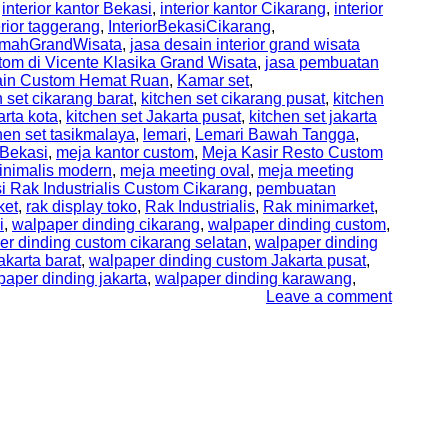
,
interior kantor Bekasi
,
interior kantor Cikarang
,
interior
erior taggerang
,
InteriorBekasiCikarang
,
RumahGrandWisata
,
jasa desain interior grand wisata
tom di Vicente Klasika Grand Wisata
,
jasa pembuatan
sain Custom Hemat Ruan
,
Kamar set
,
n set cikarang barat
,
kitchen set cikarang pusat
,
kitchen
arta kota
,
kitchen set Jakarta pusat
,
kitchen set jakarta
hen set tasikmalaya
,
lemari
,
Lemari Bawah Tangga
,
Bekasi
,
meja kantor custom
,
Meja Kasir Resto Custom
inimalis modern
,
meja meeting oval
,
meja meeting
i Rak Industrialis Custom Cikarang
,
pembuatan
ket
,
rak display toko
,
Rak Industrialis
,
Rak minimarket
,
i
,
walpaper dinding cikarang
,
walpaper dinding custom
,
er dinding custom cikarang selatan
,
walpaper dinding
karta barat
,
walpaper dinding custom Jakarta pusat
,
paper dinding jakarta
,
walpaper dinding karawang
,
Leave a comment