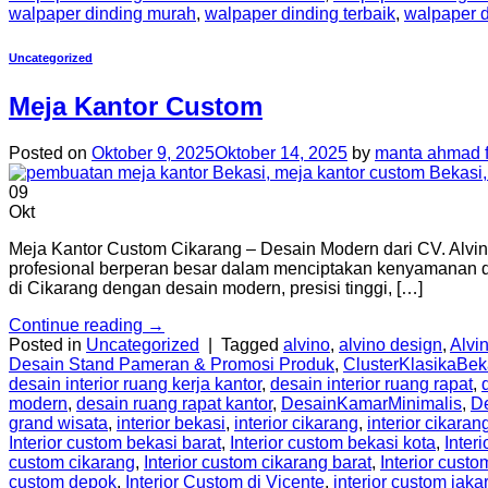
walpaper dinding murah
,
walpaper dinding terbaik
,
walpaper d
Uncategorized
Meja Kantor Custom
Posted on
Oktober 9, 2025
Oktober 14, 2025
by
manta ahmad f
09
Okt
Meja Kantor Custom Cikarang – Desain Modern dari CV. Alvi
profesional berperan besar dalam menciptakan kenyamanan dan
di Cikarang dengan desain modern, presisi tinggi, […]
Continue reading
→
Posted in
Uncategorized
|
Tagged
alvino
,
alvino design
,
Alvin
Desain Stand Pameran & Promosi Produk
,
ClusterKlasikaBek
desain interior ruang kerja kantor
,
desain interior ruang rapat
,
modern
,
desain ruang rapat kantor
,
DesainKamarMinimalis
,
D
grand wisata
,
interior bekasi
,
interior cikarang
,
interior cikaran
Interior custom bekasi barat
,
Interior custom bekasi kota
,
Inter
custom cikarang
,
Interior custom cikarang barat
,
Interior custo
custom depok
,
Interior Custom di Vicente
,
interior custom jaka