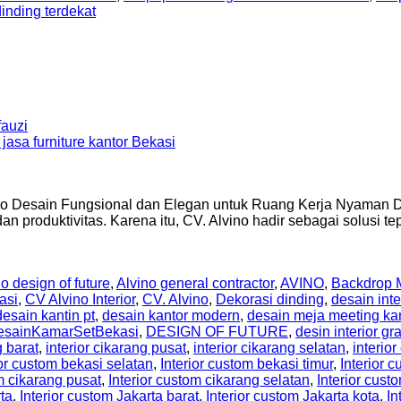
inding terdekat
auzi
no Desain Fungsional dan Elegan untuk Ruang Kerja Nyaman Da
 produktivitas. Karena itu, CV. Alvino hadir sebagai solusi 
o design of future
,
Alvino general contractor
,
AVINO
,
Backdrop M
asi
,
CV Alvino Interior
,
CV. Alvino
,
Dekorasi dinding
,
desain inte
desain kantin pt
,
desain kantor modern
,
desain meja meeting ka
esainKamarSetBekasi
,
DESIGN OF FUTURE
,
desin interior gr
g barat
,
interior cikarang pusat
,
interior cikarang selatan
,
interior
ior custom bekasi selatan
,
Interior custom bekasi timur
,
Interior
m cikarang pusat
,
Interior custom cikarang selatan
,
Interior cust
rta
,
Interior custom Jakarta barat
,
Interior custom Jakarta kota
,
In