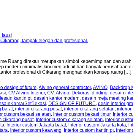
 fauzi
sme Ruang direktur merupakan simbol kepemimpinan dan arah p
 modern minimalis kini menjadi pilihan banyak perusahaan di
r kantor profesional di Cikarang menghadirkan konsep ruang […]
o design of future
,
Alvino general contractor
,
AVINO
,
Backdrop M
asi
,
CV Alvino Interior
,
CV. Alvino
,
Dekorasi dinding
,
desain inte
desain kantin pt
,
desain kantor modern
,
desain meja meeting ka
esainKamarSetBekasi
,
DESIGN OF FUTURE
,
desin interior gr
g barat
,
interior cikarang pusat
,
interior cikarang selatan
,
interior
ior custom bekasi selatan
,
Interior custom bekasi timur
,
Interior
m cikarang pusat
,
Interior custom cikarang selatan
,
Interior cust
rta
,
Interior custom Jakarta barat
,
Interior custom Jakarta kota
,
In
tara
,
Interior custom kaawang
,
Interior custom kantin pt
,
interio