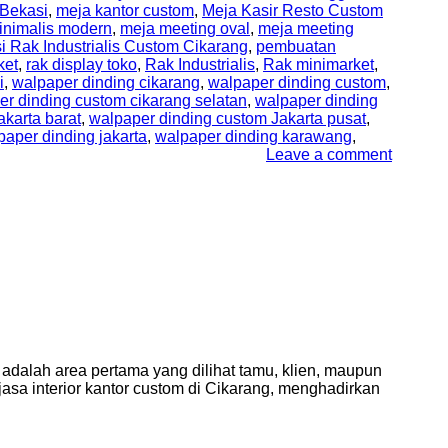
Bekasi
,
meja kantor custom
,
Meja Kasir Resto Custom
inimalis modern
,
meja meeting oval
,
meja meeting
i Rak Industrialis Custom Cikarang
,
pembuatan
ket
,
rak display toko
,
Rak Industrialis
,
Rak minimarket
,
i
,
walpaper dinding cikarang
,
walpaper dinding custom
,
er dinding custom cikarang selatan
,
walpaper dinding
karta barat
,
walpaper dinding custom Jakarta pusat
,
paper dinding jakarta
,
walpaper dinding karawang
,
Leave a comment
adalah area pertama yang dilihat tamu, klien, maupun
asa interior kantor custom di Cikarang, menghadirkan