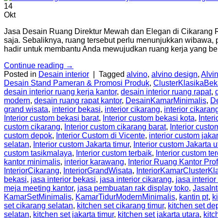
14
Okt
Jasa Desain Ruang Direktur Mewah dan Elegan di Cikarang Rua
saja. Sebaliknya, ruang tersebut perlu menunjukkan wibawa, p
hadir untuk membantu Anda mewujudkan ruang kerja yang ber
Continue reading
→
Posted in
Desain interior
|
Tagged
alvino
,
alvino design
,
Alvin
Desain Stand Pameran & Promosi Produk
,
ClusterKlasikaBek
desain interior ruang kerja kantor
,
desain interior ruang rapat
,
modern
,
desain ruang rapat kantor
,
DesainKamarMinimalis
,
D
grand wisata
,
interior bekasi
,
interior cikarang
,
interior cikaran
Interior custom bekasi barat
,
Interior custom bekasi kota
,
Inter
custom cikarang
,
Interior custom cikarang barat
,
Interior custo
custom depok
,
Interior Custom di Vicente
,
interior custom jaka
selatan
,
Interior custom Jakarta timur
,
Interior custom Jakarta u
custom tasikmalaya
,
Interior custom terbaik
,
Interior custom te
kantor minimalis
,
interior karawang
,
Interior Ruang Kantor Pro
InteriorCikarang
,
InteriorGrandWisata
,
InteriorKamarClusterKl
bekasi
,
jasa interior bekasi
,
jasa interior cikarang
,
jasa interior
meja meeting kantor
,
jasa pembuatan rak display toko
,
JasaIn
KamarSetMinimalis
,
KamarTidurModernMinimalis
,
kantin pt
,
k
set cikarang selatan
,
kitchen set cikarang timur
,
kitchen set de
selatan
,
kitchen set jakarta timur
,
kitchen set jakarta utara
,
kitc