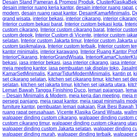
Desain Stand Pameran & Promosi Produk
,
ClusterKlasikaBek
desain interior ruang kerja kantor
,
desain interior ruang rapat
,
modern
,
desain ruang rapat kantor
,
DesainKamarMinimalis
,
D
grand wisata
,
interior bekasi
,
interior cikarang
,
interior cikaran
Interior custom bekasi barat
,
Interior custom bekasi kota
,
Inter
custom cikarang
,
Interior custom cikarang barat
,
Interior custo
custom depok
,
Interior Custom di Vicente
,
interior custom jaka
selatan
,
Interior custom Jakarta timur
,
Interior custom Jakarta u
custom tasikmalaya
,
Interior custom terbaik
,
Interior custom te
kantor minimalis
,
interior karawang
,
Interior Ruang Kantor Pro
InteriorCikarang
,
InteriorGrandWisata
,
InteriorKamarClusterKl
bekasi
,
jasa interior bekasi
,
jasa interior cikarang
,
jasa interior
meja meeting kantor
,
jasa pembuatan rak display toko
,
JasaIn
KamarSetMinimalis
,
KamarTidurModernMinimalis
,
kantin pt
,
k
set cikarang selatan
,
kitchen set cikarang timur
,
kitchen set de
selatan
,
kitchen set jakarta timur
,
kitchen set jakarta utara
,
kitc
Lemari Bawah Tangga Finishing Duco
,
lemari pajangan
,
lema
– Desain Minimalis & Modern
,
meja kerja dan meeting
,
meja m
persegi panjang
,
meja rapat kantor
,
meja rapat minimalis mod
furniture kantor
,
pembuatan lemari pakaian
,
Rak Besi Bawah 
ruang rapat perusahaan
,
Vicente Klasika Grand Wisata
,
wallm
walpaper dinding custom cikarang
,
walpaper dinding custom c
custom cikarang timur
,
walpaper dinding custom cikarang utar
walpaper dinding custom Jakarta selatan
,
walpaper dinding cu
walpaper dinding murah
,
walpaper dinding terbaik
,
walpaper d