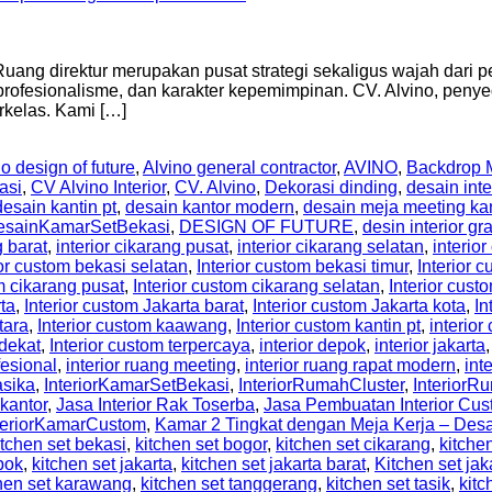
ng direktur merupakan pusat strategi sekaligus wajah dari pe
rofesionalisme, dan karakter kepemimpinan. CV. Alvino, penyedi
kelas. Kami […]
o design of future
,
Alvino general contractor
,
AVINO
,
Backdrop M
asi
,
CV Alvino Interior
,
CV. Alvino
,
Dekorasi dinding
,
desain inte
desain kantin pt
,
desain kantor modern
,
desain meja meeting ka
esainKamarSetBekasi
,
DESIGN OF FUTURE
,
desin interior gr
g barat
,
interior cikarang pusat
,
interior cikarang selatan
,
interior
ior custom bekasi selatan
,
Interior custom bekasi timur
,
Interior
m cikarang pusat
,
Interior custom cikarang selatan
,
Interior cust
rta
,
Interior custom Jakarta barat
,
Interior custom Jakarta kota
,
In
tara
,
Interior custom kaawang
,
Interior custom kantin pt
,
interio
rdekat
,
Interior custom terpercaya
,
interior depok
,
interior jakarta
fesional
,
interior ruang meeting
,
interior ruang rapat modern
,
int
asika
,
InteriorKamarSetBekasi
,
InteriorRumahCluster
,
Interior
 kantor
,
Jasa Interior Rak Toserba
,
Jasa Pembuatan Interior Cus
teriorKamarCustom
,
Kamar 2 Tingkat dengan Meja Kerja – De
itchen set bekasi
,
kitchen set bogor
,
kitchen set cikarang
,
kitche
pok
,
kitchen set jakarta
,
kitchen set jakarta barat
,
Kitchen set jak
hen set karawang
,
kitchen set tanggerang
,
kitchen set tasik
,
kitc