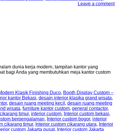
Leave a comment
lam dunia kerja modern, tampilan kantor yang
tepat bagi Anda yang membutuhkan meja kantor custom
odern Klasik Finishing Duco
,
Booth Display Custom –
rior kantor Bekasi
,
desain interior klasika grand wisata
,
ntor
,
desain ruang meeting kecil
,
desain ruang meeting
and wisata
,
furniture kantor custom
,
general contactor
,
 cikarang timur
,
interior custom
,
Interior custom bekasi
,
 custom berpengalaman
,
Interior custom bogor
,
interior
om cikarang timur
,
Interior custom cikarang utara
,
Interior
terior custom Jakarta pusat
,
Interior custom Jakarta