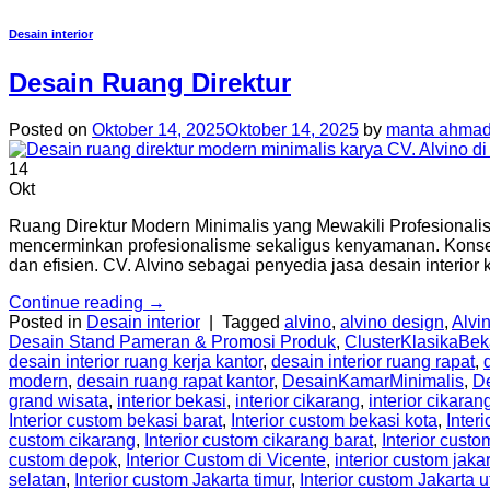
Desain interior
Desain Ruang Direktur
Posted on
Oktober 14, 2025
Oktober 14, 2025
by
manta ahmad
14
Okt
Ruang Direktur Modern Minimalis yang Mewakili Profesionali
mencerminkan profesionalisme sekaligus kenyamanan. Konsep
dan efisien. CV. Alvino sebagai penyedia jasa desain interio
Continue reading
→
Posted in
Desain interior
|
Tagged
alvino
,
alvino design
,
Alvin
Desain Stand Pameran & Promosi Produk
,
ClusterKlasikaBek
desain interior ruang kerja kantor
,
desain interior ruang rapat
,
modern
,
desain ruang rapat kantor
,
DesainKamarMinimalis
,
D
grand wisata
,
interior bekasi
,
interior cikarang
,
interior cikaran
Interior custom bekasi barat
,
Interior custom bekasi kota
,
Inter
custom cikarang
,
Interior custom cikarang barat
,
Interior custo
custom depok
,
Interior Custom di Vicente
,
interior custom jaka
selatan
,
Interior custom Jakarta timur
,
Interior custom Jakarta u