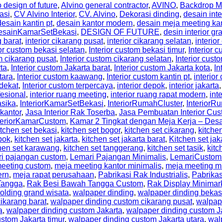
 design of future
,
Alvino general contractor
,
AVINO
,
Backdrop M
asi
,
CV Alvino Interior
,
CV. Alvino
,
Dekorasi dinding
,
desain inte
desain kantin pt
,
desain kantor modern
,
desain meja meeting ka
esainKamarSetBekasi
,
DESIGN OF FUTURE
,
desin interior gr
g barat
,
interior cikarang pusat
,
interior cikarang selatan
,
interior
ior custom bekasi selatan
,
Interior custom bekasi timur
,
Interior
m cikarang pusat
,
Interior custom cikarang selatan
,
Interior cust
rta
,
Interior custom Jakarta barat
,
Interior custom Jakarta kota
,
In
tara
,
Interior custom kaawang
,
Interior custom kantin pt
,
interio
rdekat
,
Interior custom terpercaya
,
interior depok
,
interior jakarta
fesional
,
interior ruang meeting
,
interior ruang rapat modern
,
int
asika
,
InteriorKamarSetBekasi
,
InteriorRumahCluster
,
Interior
 kantor
,
Jasa Interior Rak Toserba
,
Jasa Pembuatan Interior Cus
teriorKamarCustom
,
Kamar 2 Tingkat dengan Meja Kerja – De
itchen set bekasi
,
kitchen set bogor
,
kitchen set cikarang
,
kitche
pok
,
kitchen set jakarta
,
kitchen set jakarta barat
,
Kitchen set jak
hen set karawang
,
kitchen set tanggerang
,
kitchen set tasik
,
kitc
ri pajangan custom
,
Lemari Pajangan Minimalis
,
LemariCustom
eeting custom
,
meja meeting kantor minimalis
,
meja meeting m
ern
,
meja rapat perusahaan
,
Pabrikasi Rak Industrialis
,
Pabrikas
Tangga
,
Rak Besi Bawah Tangga Custom
,
Rak Display Minimar
olding grand wisata
,
walpaper dinding
,
walpaper dinding bekas
ikarang barat
,
walpaper dinding custom cikarang pusat
,
walpap
a
,
walpaper dinding custom Jakarta
,
walpaper dinding custom Ja
stom Jakarta timur
,
walpaper dinding custom Jakarta utara
,
wal