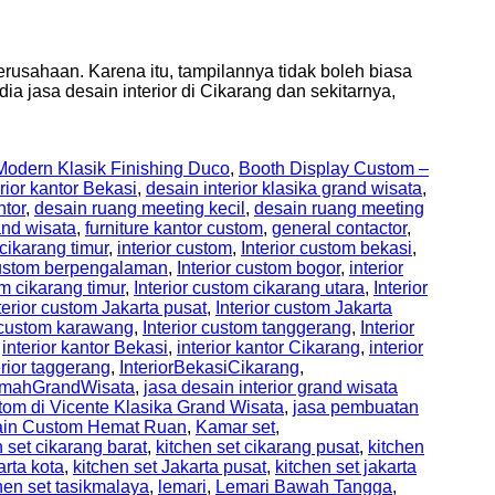
rusahaan. Karena itu, tampilannya tidak boleh biasa
a jasa desain interior di Cikarang dan sekitarnya,
odern Klasik Finishing Duco
,
Booth Display Custom –
rior kantor Bekasi
,
desain interior klasika grand wisata
,
ntor
,
desain ruang meeting kecil
,
desain ruang meeting
and wisata
,
furniture kantor custom
,
general contactor
,
 cikarang timur
,
interior custom
,
Interior custom bekasi
,
 custom berpengalaman
,
Interior custom bogor
,
interior
om cikarang timur
,
Interior custom cikarang utara
,
Interior
terior custom Jakarta pusat
,
Interior custom Jakarta
r custom karawang
,
Interior custom tanggerang
,
Interior
,
interior kantor Bekasi
,
interior kantor Cikarang
,
interior
erior taggerang
,
InteriorBekasiCikarang
,
RumahGrandWisata
,
jasa desain interior grand wisata
tom di Vicente Klasika Grand Wisata
,
jasa pembuatan
sain Custom Hemat Ruan
,
Kamar set
,
n set cikarang barat
,
kitchen set cikarang pusat
,
kitchen
arta kota
,
kitchen set Jakarta pusat
,
kitchen set jakarta
hen set tasikmalaya
,
lemari
,
Lemari Bawah Tangga
,