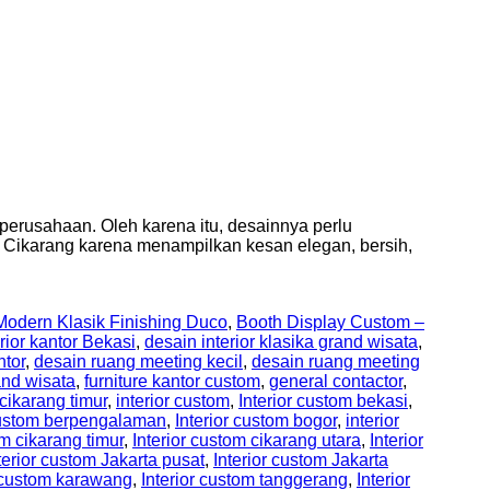
erusahaan. Oleh karena itu, desainnya perlu
 Cikarang karena menampilkan kesan elegan, bersih,
odern Klasik Finishing Duco
,
Booth Display Custom –
rior kantor Bekasi
,
desain interior klasika grand wisata
,
ntor
,
desain ruang meeting kecil
,
desain ruang meeting
and wisata
,
furniture kantor custom
,
general contactor
,
 cikarang timur
,
interior custom
,
Interior custom bekasi
,
 custom berpengalaman
,
Interior custom bogor
,
interior
om cikarang timur
,
Interior custom cikarang utara
,
Interior
terior custom Jakarta pusat
,
Interior custom Jakarta
r custom karawang
,
Interior custom tanggerang
,
Interior