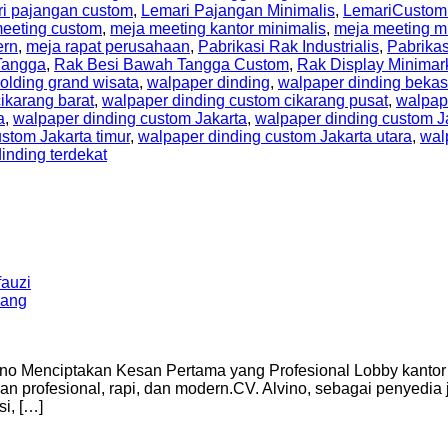
ri pajangan custom
,
Lemari Pajangan Minimalis
,
LemariCustom
eeting custom
,
meja meeting kantor minimalis
,
meja meeting m
ern
,
meja rapat perusahaan
,
Pabrikasi Rak Industrialis
,
Pabrikas
Tangga
,
Rak Besi Bawah Tangga Custom
,
Rak Display Minimar
olding grand wisata
,
walpaper dinding
,
walpaper dinding bekas
ikarang barat
,
walpaper dinding custom cikarang pusat
,
walpap
a
,
walpaper dinding custom Jakarta
,
walpaper dinding custom Ja
stom Jakarta timur
,
walpaper dinding custom Jakarta utara
,
wal
inding terdekat
auzi
ino Menciptakan Kesan Pertama yang Profesional Lobby kantor 
 profesional, rapi, dan modern.CV. Alvino, sebagai penyedia j
i, […]