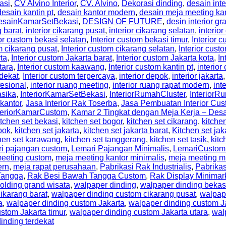
asi
,
CV Alvino Interior
,
CV. Alvino
,
Dekorasi dinding
,
desain inte
desain kantin pt
,
desain kantor modern
,
desain meja meeting ka
esainKamarSetBekasi
,
DESIGN OF FUTURE
,
desin interior gr
g barat
,
interior cikarang pusat
,
interior cikarang selatan
,
interior
ior custom bekasi selatan
,
Interior custom bekasi timur
,
Interior
m cikarang pusat
,
Interior custom cikarang selatan
,
Interior cust
rta
,
Interior custom Jakarta barat
,
Interior custom Jakarta kota
,
In
tara
,
Interior custom kaawang
,
Interior custom kantin pt
,
interio
rdekat
,
Interior custom terpercaya
,
interior depok
,
interior jakarta
fesional
,
interior ruang meeting
,
interior ruang rapat modern
,
int
asika
,
InteriorKamarSetBekasi
,
InteriorRumahCluster
,
Interior
 kantor
,
Jasa Interior Rak Toserba
,
Jasa Pembuatan Interior Cus
teriorKamarCustom
,
Kamar 2 Tingkat dengan Meja Kerja – De
itchen set bekasi
,
kitchen set bogor
,
kitchen set cikarang
,
kitche
pok
,
kitchen set jakarta
,
kitchen set jakarta barat
,
Kitchen set jak
hen set karawang
,
kitchen set tanggerang
,
kitchen set tasik
,
kitc
ri pajangan custom
,
Lemari Pajangan Minimalis
,
LemariCustom
eeting custom
,
meja meeting kantor minimalis
,
meja meeting m
ern
,
meja rapat perusahaan
,
Pabrikasi Rak Industrialis
,
Pabrikas
Tangga
,
Rak Besi Bawah Tangga Custom
,
Rak Display Minimar
olding grand wisata
,
walpaper dinding
,
walpaper dinding bekas
ikarang barat
,
walpaper dinding custom cikarang pusat
,
walpap
a
,
walpaper dinding custom Jakarta
,
walpaper dinding custom Ja
stom Jakarta timur
,
walpaper dinding custom Jakarta utara
,
wal
inding terdekat