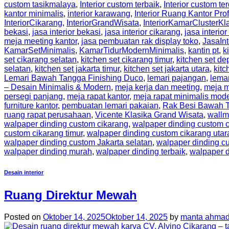
custom tasikmalaya
,
Interior custom terbaik
,
Interior custom te
kantor minimalis
,
interior karawang
,
Interior Ruang Kantor Pro
InteriorCikarang
,
InteriorGrandWisata
,
InteriorKamarClusterKl
bekasi
,
jasa interior bekasi
,
jasa interior cikarang
,
jasa interior
meja meeting kantor
,
jasa pembuatan rak display toko
,
JasaIn
KamarSetMinimalis
,
KamarTidurModernMinimalis
,
kantin pt
,
k
set cikarang selatan
,
kitchen set cikarang timur
,
kitchen set de
selatan
,
kitchen set jakarta timur
,
kitchen set jakarta utara
,
kitc
Lemari Bawah Tangga Finishing Duco
,
lemari pajangan
,
lema
– Desain Minimalis & Modern
,
meja kerja dan meeting
,
meja m
persegi panjang
,
meja rapat kantor
,
meja rapat minimalis mod
furniture kantor
,
pembuatan lemari pakaian
,
Rak Besi Bawah 
ruang rapat perusahaan
,
Vicente Klasika Grand Wisata
,
wallm
walpaper dinding custom cikarang
,
walpaper dinding custom c
custom cikarang timur
,
walpaper dinding custom cikarang utar
walpaper dinding custom Jakarta selatan
,
walpaper dinding cu
walpaper dinding murah
,
walpaper dinding terbaik
,
walpaper d
Desain interior
Ruang Direktur Mewah
Posted on
Oktober 14, 2025
Oktober 14, 2025
by
manta ahmad