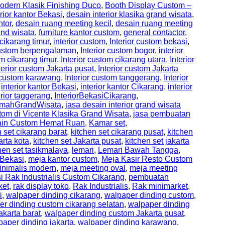
odern Klasik Finishing Duco
,
Booth Display Custom –
rior kantor Bekasi
,
desain interior klasika grand wisata
,
ntor
,
desain ruang meeting kecil
,
desain ruang meeting
and wisata
,
furniture kantor custom
,
general contactor
,
 cikarang timur
,
interior custom
,
Interior custom bekasi
,
 custom berpengalaman
,
Interior custom bogor
,
interior
om cikarang timur
,
Interior custom cikarang utara
,
Interior
terior custom Jakarta pusat
,
Interior custom Jakarta
r custom karawang
,
Interior custom tanggerang
,
Interior
,
interior kantor Bekasi
,
interior kantor Cikarang
,
interior
erior taggerang
,
InteriorBekasiCikarang
,
RumahGrandWisata
,
jasa desain interior grand wisata
tom di Vicente Klasika Grand Wisata
,
jasa pembuatan
sain Custom Hemat Ruan
,
Kamar set
,
n set cikarang barat
,
kitchen set cikarang pusat
,
kitchen
arta kota
,
kitchen set Jakarta pusat
,
kitchen set jakarta
hen set tasikmalaya
,
lemari
,
Lemari Bawah Tangga
,
Bekasi
,
meja kantor custom
,
Meja Kasir Resto Custom
inimalis modern
,
meja meeting oval
,
meja meeting
i Rak Industrialis Custom Cikarang
,
pembuatan
ket
,
rak display toko
,
Rak Industrialis
,
Rak minimarket
,
i
,
walpaper dinding cikarang
,
walpaper dinding custom
,
er dinding custom cikarang selatan
,
walpaper dinding
karta barat
,
walpaper dinding custom Jakarta pusat
,
paper dinding jakarta
,
walpaper dinding karawang
,