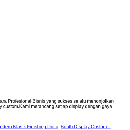
ara Profesional Bisnis yang sukses selalu menonjolkan
ay custom.Kami merancang setiap display dengan gaya
odern Klasik Finishing Duco
,
Booth Display Custom –