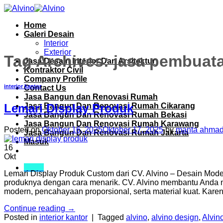
Skip
to
Home
content
Galeri Desain
Interior
Exterior
Tag Archives:
jasa pembuata
Jasa Desain Interior Dan Arsitektur
Kontraktor Civil
Company Profile
interior kantor
Contact Us
Jasa Bangun dan Renovasi Rumah
Jasa Bangun Dan Renovasi Rumah Cikarang
Lemari Display Produk
Jasa Bangun Dan Renovasi Rumah Bekasi
Jasa Bangun Dan Renovasi Rumah Karawang
Posted on
Oktober 16, 2025
Oktober 17, 2025
by
manta ahmad
Jasa Bangun Dan Renovasi Rumah Jakarta
Masuk
16
Okt
Menu
Lemari Display Produk Custom dari CV. Alvino – Desain Mode
produknya dengan cara menarik. CV. Alvino membantu Anda m
modern, pencahayaan proporsional, serta material kuat. Karena
Continue reading
→
Posted in
interior kantor
|
Tagged
alvino
,
alvino design
,
Alvino