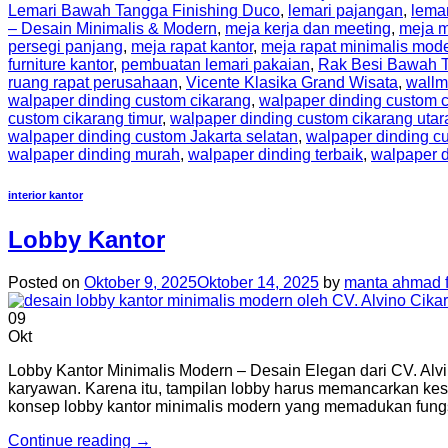
Lemari Bawah Tangga Finishing Duco
,
lemari pajangan
,
lema
– Desain Minimalis & Modern
,
meja kerja dan meeting
,
meja m
persegi panjang
,
meja rapat kantor
,
meja rapat minimalis mod
furniture kantor
,
pembuatan lemari pakaian
,
Rak Besi Bawah 
ruang rapat perusahaan
,
Vicente Klasika Grand Wisata
,
wallm
walpaper dinding custom cikarang
,
walpaper dinding custom c
custom cikarang timur
,
walpaper dinding custom cikarang utar
walpaper dinding custom Jakarta selatan
,
walpaper dinding cu
walpaper dinding murah
,
walpaper dinding terbaik
,
walpaper d
interior kantor
Lobby Kantor
Posted on
Oktober 9, 2025
Oktober 14, 2025
by
manta ahmad f
09
Okt
Lobby Kantor Minimalis Modern – Desain Elegan dari CV. Alv
karyawan. Karena itu, tampilan lobby harus memancarkan kesan
konsep lobby kantor minimalis modern yang memadukan fungs
Continue reading
→