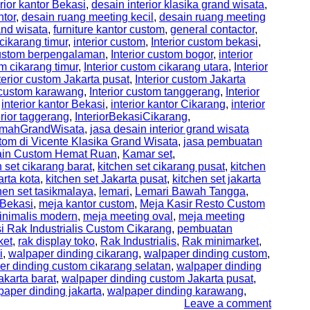
rior kantor Bekasi
,
desain interior klasika grand wisata
,
ntor
,
desain ruang meeting kecil
,
desain ruang meeting
and wisata
,
furniture kantor custom
,
general contactor
,
 cikarang timur
,
interior custom
,
Interior custom bekasi
,
 custom berpengalaman
,
Interior custom bogor
,
interior
om cikarang timur
,
Interior custom cikarang utara
,
Interior
terior custom Jakarta pusat
,
Interior custom Jakarta
r custom karawang
,
Interior custom tanggerang
,
Interior
,
interior kantor Bekasi
,
interior kantor Cikarang
,
interior
erior taggerang
,
InteriorBekasiCikarang
,
RumahGrandWisata
,
jasa desain interior grand wisata
tom di Vicente Klasika Grand Wisata
,
jasa pembuatan
sain Custom Hemat Ruan
,
Kamar set
,
n set cikarang barat
,
kitchen set cikarang pusat
,
kitchen
arta kota
,
kitchen set Jakarta pusat
,
kitchen set jakarta
hen set tasikmalaya
,
lemari
,
Lemari Bawah Tangga
,
Bekasi
,
meja kantor custom
,
Meja Kasir Resto Custom
inimalis modern
,
meja meeting oval
,
meja meeting
i Rak Industrialis Custom Cikarang
,
pembuatan
ket
,
rak display toko
,
Rak Industrialis
,
Rak minimarket
,
i
,
walpaper dinding cikarang
,
walpaper dinding custom
,
er dinding custom cikarang selatan
,
walpaper dinding
karta barat
,
walpaper dinding custom Jakarta pusat
,
paper dinding jakarta
,
walpaper dinding karawang
,
Leave a comment