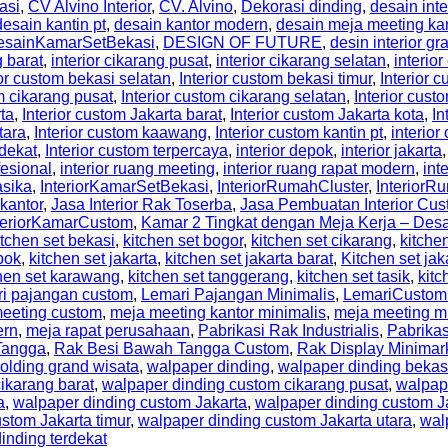
asi
,
CV Alvino Interior
,
CV. Alvino
,
Dekorasi dinding
,
desain inte
desain kantin pt
,
desain kantor modern
,
desain meja meeting ka
esainKamarSetBekasi
,
DESIGN OF FUTURE
,
desin interior gr
g barat
,
interior cikarang pusat
,
interior cikarang selatan
,
interior
ior custom bekasi selatan
,
Interior custom bekasi timur
,
Interior
m cikarang pusat
,
Interior custom cikarang selatan
,
Interior cust
rta
,
Interior custom Jakarta barat
,
Interior custom Jakarta kota
,
In
tara
,
Interior custom kaawang
,
Interior custom kantin pt
,
interio
rdekat
,
Interior custom terpercaya
,
interior depok
,
interior jakarta
fesional
,
interior ruang meeting
,
interior ruang rapat modern
,
int
asika
,
InteriorKamarSetBekasi
,
InteriorRumahCluster
,
Interior
 kantor
,
Jasa Interior Rak Toserba
,
Jasa Pembuatan Interior Cus
teriorKamarCustom
,
Kamar 2 Tingkat dengan Meja Kerja – De
itchen set bekasi
,
kitchen set bogor
,
kitchen set cikarang
,
kitche
pok
,
kitchen set jakarta
,
kitchen set jakarta barat
,
Kitchen set jak
hen set karawang
,
kitchen set tanggerang
,
kitchen set tasik
,
kitc
ri pajangan custom
,
Lemari Pajangan Minimalis
,
LemariCustom
eeting custom
,
meja meeting kantor minimalis
,
meja meeting m
ern
,
meja rapat perusahaan
,
Pabrikasi Rak Industrialis
,
Pabrikas
Tangga
,
Rak Besi Bawah Tangga Custom
,
Rak Display Minimar
olding grand wisata
,
walpaper dinding
,
walpaper dinding bekas
ikarang barat
,
walpaper dinding custom cikarang pusat
,
walpap
a
,
walpaper dinding custom Jakarta
,
walpaper dinding custom Ja
stom Jakarta timur
,
walpaper dinding custom Jakarta utara
,
wal
inding terdekat