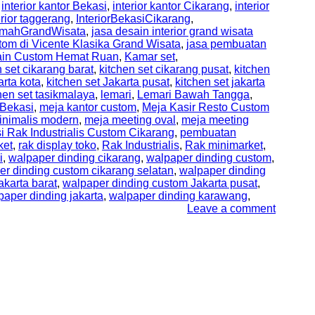
,
interior kantor Bekasi
,
interior kantor Cikarang
,
interior
erior taggerang
,
InteriorBekasiCikarang
,
RumahGrandWisata
,
jasa desain interior grand wisata
tom di Vicente Klasika Grand Wisata
,
jasa pembuatan
sain Custom Hemat Ruan
,
Kamar set
,
n set cikarang barat
,
kitchen set cikarang pusat
,
kitchen
arta kota
,
kitchen set Jakarta pusat
,
kitchen set jakarta
hen set tasikmalaya
,
lemari
,
Lemari Bawah Tangga
,
Bekasi
,
meja kantor custom
,
Meja Kasir Resto Custom
inimalis modern
,
meja meeting oval
,
meja meeting
i Rak Industrialis Custom Cikarang
,
pembuatan
ket
,
rak display toko
,
Rak Industrialis
,
Rak minimarket
,
i
,
walpaper dinding cikarang
,
walpaper dinding custom
,
er dinding custom cikarang selatan
,
walpaper dinding
karta barat
,
walpaper dinding custom Jakarta pusat
,
paper dinding jakarta
,
walpaper dinding karawang
,
Leave a comment