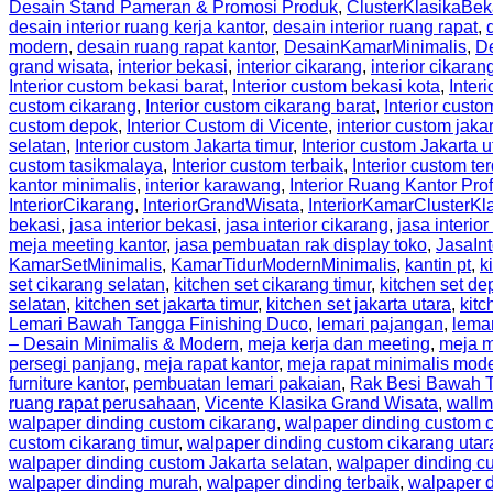
Desain Stand Pameran & Promosi Produk
,
ClusterKlasikaBek
desain interior ruang kerja kantor
,
desain interior ruang rapat
,
modern
,
desain ruang rapat kantor
,
DesainKamarMinimalis
,
D
grand wisata
,
interior bekasi
,
interior cikarang
,
interior cikaran
Interior custom bekasi barat
,
Interior custom bekasi kota
,
Inter
custom cikarang
,
Interior custom cikarang barat
,
Interior custo
custom depok
,
Interior Custom di Vicente
,
interior custom jaka
selatan
,
Interior custom Jakarta timur
,
Interior custom Jakarta u
custom tasikmalaya
,
Interior custom terbaik
,
Interior custom te
kantor minimalis
,
interior karawang
,
Interior Ruang Kantor Pro
InteriorCikarang
,
InteriorGrandWisata
,
InteriorKamarClusterKl
bekasi
,
jasa interior bekasi
,
jasa interior cikarang
,
jasa interior
meja meeting kantor
,
jasa pembuatan rak display toko
,
JasaIn
KamarSetMinimalis
,
KamarTidurModernMinimalis
,
kantin pt
,
k
set cikarang selatan
,
kitchen set cikarang timur
,
kitchen set de
selatan
,
kitchen set jakarta timur
,
kitchen set jakarta utara
,
kitc
Lemari Bawah Tangga Finishing Duco
,
lemari pajangan
,
lema
– Desain Minimalis & Modern
,
meja kerja dan meeting
,
meja m
persegi panjang
,
meja rapat kantor
,
meja rapat minimalis mod
furniture kantor
,
pembuatan lemari pakaian
,
Rak Besi Bawah 
ruang rapat perusahaan
,
Vicente Klasika Grand Wisata
,
wallm
walpaper dinding custom cikarang
,
walpaper dinding custom c
custom cikarang timur
,
walpaper dinding custom cikarang utar
walpaper dinding custom Jakarta selatan
,
walpaper dinding cu
walpaper dinding murah
,
walpaper dinding terbaik
,
walpaper d