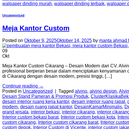
walpaper dinding murah
,
walpaper dinding terbaik
,
walpaper d
Uncategorized
Meja Kantor Custom
Posted on
Oktober 9, 2025
Oktober 14, 2025
by
manta ahmad f
09
Okt
Meja Kantor Custom Cikarang – Desain Modern dari CV. Alvi
profesional berperan besar dalam menciptakan kenyamanan dan
di Cikarang dengan desain modern, presisi tinggi, […]
Continue reading
→
Posted in
Uncategorized
|
Tagged
alvino
,
alvino design
,
Alvin
Desain Stand Pameran & Promosi Produk
,
ClusterKlasikaBek
desain interior ruang kerja kantor
,
desain interior ruang rapat
,
modern
,
desain ruang rapat kantor
,
DesainKamarMinimalis
,
D
grand wisata
,
interior bekasi
,
interior cikarang
,
interior cikaran
Interior custom bekasi barat
,
Interior custom bekasi kota
,
Inter
custom cikarang
,
Interior custom cikarang barat
,
Interior custo
custom depok
,
Interior Custom di Vicente
,
interior custom jaka