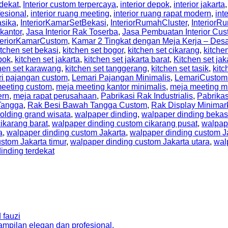
rdekat
,
Interior custom terpercaya
,
interior depok
,
interior jakarta
fesional
,
interior ruang meeting
,
interior ruang rapat modern
,
int
asika
,
InteriorKamarSetBekasi
,
InteriorRumahCluster
,
Interior
 kantor
,
Jasa Interior Rak Toserba
,
Jasa Pembuatan Interior Cus
teriorKamarCustom
,
Kamar 2 Tingkat dengan Meja Kerja – De
itchen set bekasi
,
kitchen set bogor
,
kitchen set cikarang
,
kitche
pok
,
kitchen set jakarta
,
kitchen set jakarta barat
,
Kitchen set jak
hen set karawang
,
kitchen set tanggerang
,
kitchen set tasik
,
kitc
ri pajangan custom
,
Lemari Pajangan Minimalis
,
LemariCustom
eeting custom
,
meja meeting kantor minimalis
,
meja meeting m
ern
,
meja rapat perusahaan
,
Pabrikasi Rak Industrialis
,
Pabrikas
Tangga
,
Rak Besi Bawah Tangga Custom
,
Rak Display Minimar
olding grand wisata
,
walpaper dinding
,
walpaper dinding bekas
ikarang barat
,
walpaper dinding custom cikarang pusat
,
walpap
a
,
walpaper dinding custom Jakarta
,
walpaper dinding custom Ja
stom Jakarta timur
,
walpaper dinding custom Jakarta utara
,
wal
inding terdekat
 fauzi