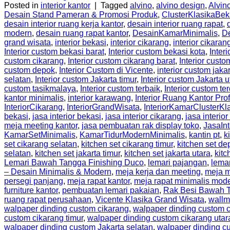
Posted in
interior kantor
|
Tagged
alvino
,
alvino design
,
Alvino
Desain Stand Pameran & Promosi Produk
,
ClusterKlasikaBek
desain interior ruang kerja kantor
,
desain interior ruang rapat
,
modern
,
desain ruang rapat kantor
,
DesainKamarMinimalis
,
D
grand wisata
,
interior bekasi
,
interior cikarang
,
interior cikaran
Interior custom bekasi barat
,
Interior custom bekasi kota
,
Inter
custom cikarang
,
Interior custom cikarang barat
,
Interior custo
custom depok
,
Interior Custom di Vicente
,
interior custom jaka
selatan
,
Interior custom Jakarta timur
,
Interior custom Jakarta u
custom tasikmalaya
,
Interior custom terbaik
,
Interior custom te
kantor minimalis
,
interior karawang
,
Interior Ruang Kantor Pro
InteriorCikarang
,
InteriorGrandWisata
,
InteriorKamarClusterKl
bekasi
,
jasa interior bekasi
,
jasa interior cikarang
,
jasa interior
meja meeting kantor
,
jasa pembuatan rak display toko
,
JasaIn
KamarSetMinimalis
,
KamarTidurModernMinimalis
,
kantin pt
,
k
set cikarang selatan
,
kitchen set cikarang timur
,
kitchen set de
selatan
,
kitchen set jakarta timur
,
kitchen set jakarta utara
,
kitc
Lemari Bawah Tangga Finishing Duco
,
lemari pajangan
,
lema
– Desain Minimalis & Modern
,
meja kerja dan meeting
,
meja m
persegi panjang
,
meja rapat kantor
,
meja rapat minimalis mod
furniture kantor
,
pembuatan lemari pakaian
,
Rak Besi Bawah 
ruang rapat perusahaan
,
Vicente Klasika Grand Wisata
,
wallm
walpaper dinding custom cikarang
,
walpaper dinding custom c
custom cikarang timur
,
walpaper dinding custom cikarang utar
walpaper dinding custom Jakarta selatan
,
walpaper dinding cu