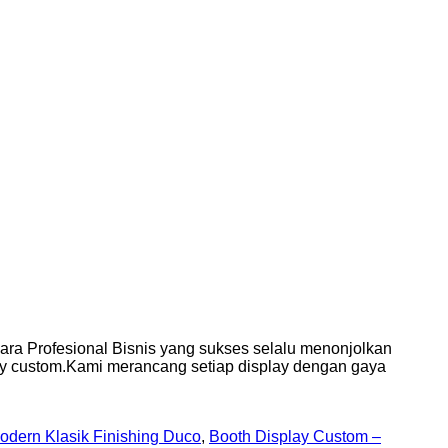
ara Profesional Bisnis yang sukses selalu menonjolkan
ay custom.Kami merancang setiap display dengan gaya
odern Klasik Finishing Duco
,
Booth Display Custom –