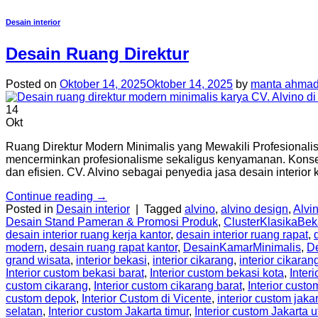
Desain interior
Desain Ruang Direktur
Posted on
Oktober 14, 2025
Oktober 14, 2025
by
manta ahmad
14
Okt
Ruang Direktur Modern Minimalis yang Mewakili Profesionali
mencerminkan profesionalisme sekaligus kenyamanan. Konsep
dan efisien. CV. Alvino sebagai penyedia jasa desain interio
Continue reading
→
Posted in
Desain interior
|
Tagged
alvino
,
alvino design
,
Alvin
Desain Stand Pameran & Promosi Produk
,
ClusterKlasikaBek
desain interior ruang kerja kantor
,
desain interior ruang rapat
,
modern
,
desain ruang rapat kantor
,
DesainKamarMinimalis
,
D
grand wisata
,
interior bekasi
,
interior cikarang
,
interior cikaran
Interior custom bekasi barat
,
Interior custom bekasi kota
,
Inter
custom cikarang
,
Interior custom cikarang barat
,
Interior custo
custom depok
,
Interior Custom di Vicente
,
interior custom jaka
selatan
,
Interior custom Jakarta timur
,
Interior custom Jakarta u