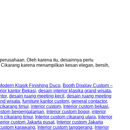
erusahaan. Oleh karena itu, desainnya perlu
 Cikarang karena menampilkan kesan elegan, bersih,
odern Klasik Finishing Duco
,
Booth Display Custom –
rior kantor Bekasi
,
desain interior klasika grand wisata
,
ntor
,
desain ruang meeting kecil
,
desain ruang meeting
and wisata
,
furniture kantor custom
,
general contactor
,
 cikarang timur
,
interior custom
,
Interior custom bekasi
,
 custom berpengalaman
,
Interior custom bogor
,
interior
om cikarang timur
,
Interior custom cikarang utara
,
Interior
terior custom Jakarta pusat
,
Interior custom Jakarta
r custom karawang
,
Interior custom tanggerang
,
Interior