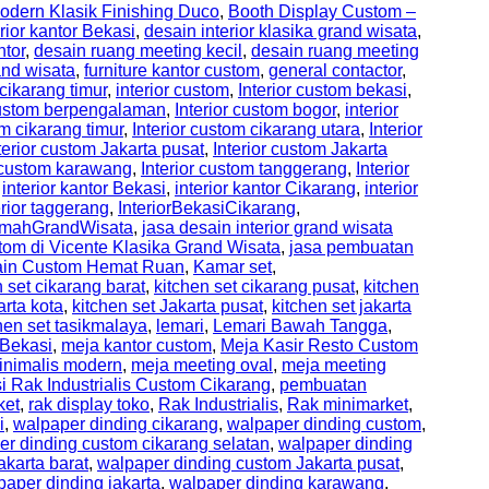
odern Klasik Finishing Duco
,
Booth Display Custom –
rior kantor Bekasi
,
desain interior klasika grand wisata
,
ntor
,
desain ruang meeting kecil
,
desain ruang meeting
and wisata
,
furniture kantor custom
,
general contactor
,
 cikarang timur
,
interior custom
,
Interior custom bekasi
,
 custom berpengalaman
,
Interior custom bogor
,
interior
om cikarang timur
,
Interior custom cikarang utara
,
Interior
terior custom Jakarta pusat
,
Interior custom Jakarta
r custom karawang
,
Interior custom tanggerang
,
Interior
,
interior kantor Bekasi
,
interior kantor Cikarang
,
interior
erior taggerang
,
InteriorBekasiCikarang
,
RumahGrandWisata
,
jasa desain interior grand wisata
tom di Vicente Klasika Grand Wisata
,
jasa pembuatan
sain Custom Hemat Ruan
,
Kamar set
,
n set cikarang barat
,
kitchen set cikarang pusat
,
kitchen
arta kota
,
kitchen set Jakarta pusat
,
kitchen set jakarta
hen set tasikmalaya
,
lemari
,
Lemari Bawah Tangga
,
Bekasi
,
meja kantor custom
,
Meja Kasir Resto Custom
inimalis modern
,
meja meeting oval
,
meja meeting
i Rak Industrialis Custom Cikarang
,
pembuatan
ket
,
rak display toko
,
Rak Industrialis
,
Rak minimarket
,
i
,
walpaper dinding cikarang
,
walpaper dinding custom
,
er dinding custom cikarang selatan
,
walpaper dinding
karta barat
,
walpaper dinding custom Jakarta pusat
,
paper dinding jakarta
,
walpaper dinding karawang
,