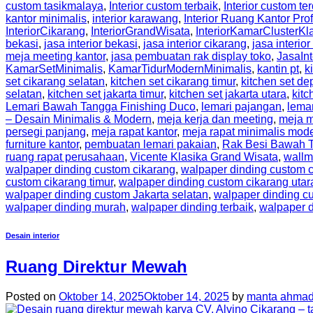
custom tasikmalaya
,
Interior custom terbaik
,
Interior custom te
kantor minimalis
,
interior karawang
,
Interior Ruang Kantor Pro
InteriorCikarang
,
InteriorGrandWisata
,
InteriorKamarClusterKl
bekasi
,
jasa interior bekasi
,
jasa interior cikarang
,
jasa interior
meja meeting kantor
,
jasa pembuatan rak display toko
,
JasaIn
KamarSetMinimalis
,
KamarTidurModernMinimalis
,
kantin pt
,
k
set cikarang selatan
,
kitchen set cikarang timur
,
kitchen set de
selatan
,
kitchen set jakarta timur
,
kitchen set jakarta utara
,
kitc
Lemari Bawah Tangga Finishing Duco
,
lemari pajangan
,
lema
– Desain Minimalis & Modern
,
meja kerja dan meeting
,
meja m
persegi panjang
,
meja rapat kantor
,
meja rapat minimalis mod
furniture kantor
,
pembuatan lemari pakaian
,
Rak Besi Bawah 
ruang rapat perusahaan
,
Vicente Klasika Grand Wisata
,
wallm
walpaper dinding custom cikarang
,
walpaper dinding custom c
custom cikarang timur
,
walpaper dinding custom cikarang utar
walpaper dinding custom Jakarta selatan
,
walpaper dinding cu
walpaper dinding murah
,
walpaper dinding terbaik
,
walpaper d
Desain interior
Ruang Direktur Mewah
Posted on
Oktober 14, 2025
Oktober 14, 2025
by
manta ahmad