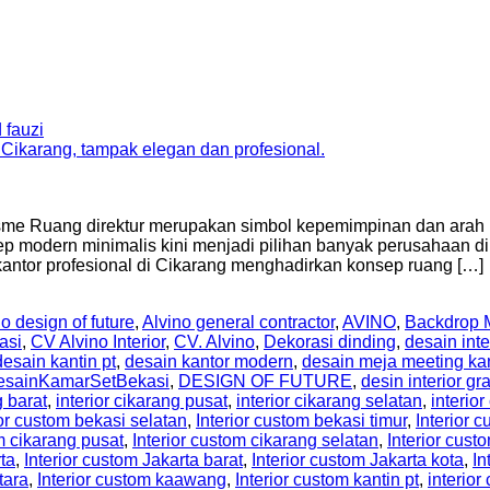
 fauzi
sme Ruang direktur merupakan simbol kepemimpinan dan arah p
 modern minimalis kini menjadi pilihan banyak perusahaan di
r kantor profesional di Cikarang menghadirkan konsep ruang […]
o design of future
,
Alvino general contractor
,
AVINO
,
Backdrop M
asi
,
CV Alvino Interior
,
CV. Alvino
,
Dekorasi dinding
,
desain inte
desain kantin pt
,
desain kantor modern
,
desain meja meeting ka
esainKamarSetBekasi
,
DESIGN OF FUTURE
,
desin interior gr
g barat
,
interior cikarang pusat
,
interior cikarang selatan
,
interior
ior custom bekasi selatan
,
Interior custom bekasi timur
,
Interior
m cikarang pusat
,
Interior custom cikarang selatan
,
Interior cust
rta
,
Interior custom Jakarta barat
,
Interior custom Jakarta kota
,
In
tara
,
Interior custom kaawang
,
Interior custom kantin pt
,
interio