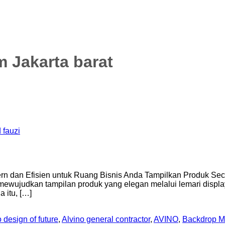
m Jakarta barat
 fauzi
rn dan Efisien untuk Ruang Bisnis Anda Tampilkan Produk Sec
ewujudkan tampilan produk yang elegan melalui lemari displ
 itu, […]
 design of future
,
Alvino general contractor
,
AVINO
,
Backdrop M