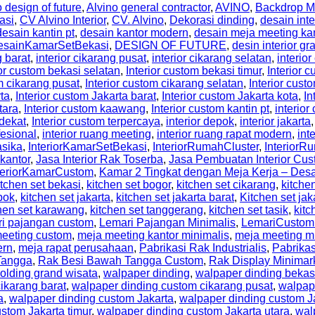
 design of future
,
Alvino general contractor
,
AVINO
,
Backdrop M
asi
,
CV Alvino Interior
,
CV. Alvino
,
Dekorasi dinding
,
desain inte
desain kantin pt
,
desain kantor modern
,
desain meja meeting ka
esainKamarSetBekasi
,
DESIGN OF FUTURE
,
desin interior gr
g barat
,
interior cikarang pusat
,
interior cikarang selatan
,
interior
ior custom bekasi selatan
,
Interior custom bekasi timur
,
Interior
m cikarang pusat
,
Interior custom cikarang selatan
,
Interior cust
rta
,
Interior custom Jakarta barat
,
Interior custom Jakarta kota
,
In
tara
,
Interior custom kaawang
,
Interior custom kantin pt
,
interio
rdekat
,
Interior custom terpercaya
,
interior depok
,
interior jakarta
fesional
,
interior ruang meeting
,
interior ruang rapat modern
,
int
asika
,
InteriorKamarSetBekasi
,
InteriorRumahCluster
,
Interior
 kantor
,
Jasa Interior Rak Toserba
,
Jasa Pembuatan Interior Cus
teriorKamarCustom
,
Kamar 2 Tingkat dengan Meja Kerja – De
itchen set bekasi
,
kitchen set bogor
,
kitchen set cikarang
,
kitche
pok
,
kitchen set jakarta
,
kitchen set jakarta barat
,
Kitchen set jak
hen set karawang
,
kitchen set tanggerang
,
kitchen set tasik
,
kitc
ri pajangan custom
,
Lemari Pajangan Minimalis
,
LemariCustom
eeting custom
,
meja meeting kantor minimalis
,
meja meeting m
ern
,
meja rapat perusahaan
,
Pabrikasi Rak Industrialis
,
Pabrikas
Tangga
,
Rak Besi Bawah Tangga Custom
,
Rak Display Minimar
olding grand wisata
,
walpaper dinding
,
walpaper dinding bekas
ikarang barat
,
walpaper dinding custom cikarang pusat
,
walpap
a
,
walpaper dinding custom Jakarta
,
walpaper dinding custom Ja
stom Jakarta timur
,
walpaper dinding custom Jakarta utara
,
wal