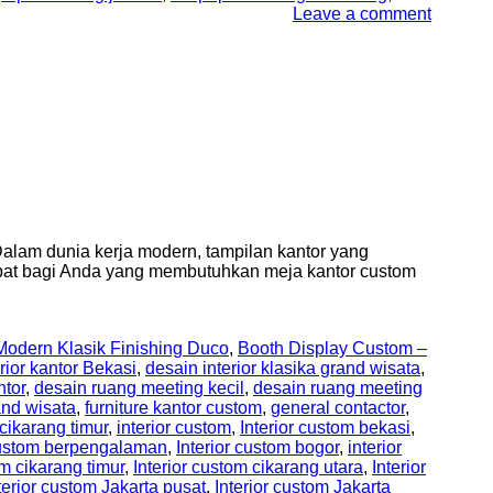
Leave a comment
lam dunia kerja modern, tampilan kantor yang
tepat bagi Anda yang membutuhkan meja kantor custom
odern Klasik Finishing Duco
,
Booth Display Custom –
rior kantor Bekasi
,
desain interior klasika grand wisata
,
ntor
,
desain ruang meeting kecil
,
desain ruang meeting
and wisata
,
furniture kantor custom
,
general contactor
,
 cikarang timur
,
interior custom
,
Interior custom bekasi
,
 custom berpengalaman
,
Interior custom bogor
,
interior
om cikarang timur
,
Interior custom cikarang utara
,
Interior
terior custom Jakarta pusat
,
Interior custom Jakarta