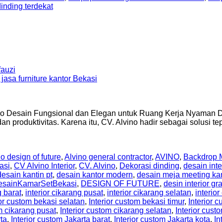
inding terdekat
auzi
no Desain Fungsional dan Elegan untuk Ruang Kerja Nyaman Da
 produktivitas. Karena itu, CV. Alvino hadir sebagai solusi 
o design of future
,
Alvino general contractor
,
AVINO
,
Backdrop M
asi
,
CV Alvino Interior
,
CV. Alvino
,
Dekorasi dinding
,
desain inte
desain kantin pt
,
desain kantor modern
,
desain meja meeting ka
esainKamarSetBekasi
,
DESIGN OF FUTURE
,
desin interior gr
g barat
,
interior cikarang pusat
,
interior cikarang selatan
,
interior
ior custom bekasi selatan
,
Interior custom bekasi timur
,
Interior
m cikarang pusat
,
Interior custom cikarang selatan
,
Interior cust
rta
,
Interior custom Jakarta barat
,
Interior custom Jakarta kota
,
In