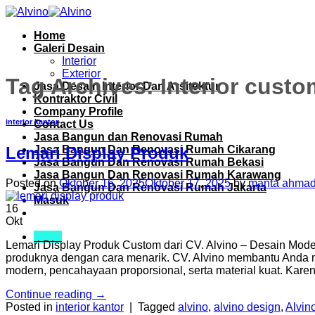
Skip
to
Home
content
Galeri Desain
Interior
Exterior
Tag Archives:
Interior custo
Jasa Desain Interior Dan Arsitektur
Kontraktor Civil
Company Profile
interior kantor
Contact Us
Jasa Bangun dan Renovasi Rumah
Jasa Bangun Dan Renovasi Rumah Cikarang
Lemari Display Produk
Jasa Bangun Dan Renovasi Rumah Bekasi
Jasa Bangun Dan Renovasi Rumah Karawang
Posted on
Oktober 16, 2025
Oktober 17, 2025
by
manta ahmad
Jasa Bangun Dan Renovasi Rumah Jakarta
Masuk
16
Okt
Menu
Lemari Display Produk Custom dari CV. Alvino – Desain Mode
produknya dengan cara menarik. CV. Alvino membantu Anda m
modern, pencahayaan proporsional, serta material kuat. Karena
Continue reading
→
Posted in
interior kantor
|
Tagged
alvino
,
alvino design
,
Alvino