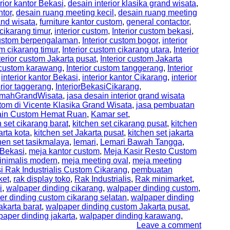
rior kantor Bekasi
,
desain interior klasika grand wisata
,
ntor
,
desain ruang meeting kecil
,
desain ruang meeting
and wisata
,
furniture kantor custom
,
general contactor
,
 cikarang timur
,
interior custom
,
Interior custom bekasi
,
 custom berpengalaman
,
Interior custom bogor
,
interior
om cikarang timur
,
Interior custom cikarang utara
,
Interior
terior custom Jakarta pusat
,
Interior custom Jakarta
r custom karawang
,
Interior custom tanggerang
,
Interior
,
interior kantor Bekasi
,
interior kantor Cikarang
,
interior
erior taggerang
,
InteriorBekasiCikarang
,
RumahGrandWisata
,
jasa desain interior grand wisata
tom di Vicente Klasika Grand Wisata
,
jasa pembuatan
sain Custom Hemat Ruan
,
Kamar set
,
n set cikarang barat
,
kitchen set cikarang pusat
,
kitchen
arta kota
,
kitchen set Jakarta pusat
,
kitchen set jakarta
hen set tasikmalaya
,
lemari
,
Lemari Bawah Tangga
,
Bekasi
,
meja kantor custom
,
Meja Kasir Resto Custom
inimalis modern
,
meja meeting oval
,
meja meeting
i Rak Industrialis Custom Cikarang
,
pembuatan
ket
,
rak display toko
,
Rak Industrialis
,
Rak minimarket
,
i
,
walpaper dinding cikarang
,
walpaper dinding custom
,
er dinding custom cikarang selatan
,
walpaper dinding
karta barat
,
walpaper dinding custom Jakarta pusat
,
paper dinding jakarta
,
walpaper dinding karawang
,
Leave a comment