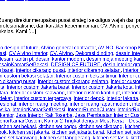
ng direktur merupakan pusat strategi sekaligus wajah dari pe
rofesionalisme, dan karakter kepemimpinan. CV. Alvino, penyedi
kelas. Kami […]
o design of future
,
Alvino general contractor
,
AVINO
,
Backdrop M
asi
,
CV Alvino Interior
,
CV. Alvino
,
Dekorasi dinding
,
desain inte
desain kantin pt
,
desain kantor modern
,
desain meja meeting ka
esainKamarSetBekasi
,
DESIGN OF FUTURE
,
desin interior gr
g barat
,
interior cikarang pusat
,
interior cikarang selatan
,
interior
ior custom bekasi selatan
,
Interior custom bekasi timur
,
Interior
m cikarang pusat
,
Interior custom cikarang selatan
,
Interior cust
rta
,
Interior custom Jakarta barat
,
Interior custom Jakarta kota
,
In
tara
,
Interior custom kaawang
,
Interior custom kantin pt
,
interio
rdekat
,
Interior custom terpercaya
,
interior depok
,
interior jakarta
fesional
,
interior ruang meeting
,
interior ruang rapat modern
,
int
asika
,
InteriorKamarSetBekasi
,
InteriorRumahCluster
,
Interior
 kantor
,
Jasa Interior Rak Toserba
,
Jasa Pembuatan Interior Cus
teriorKamarCustom
,
Kamar 2 Tingkat dengan Meja Kerja – De
itchen set bekasi
,
kitchen set bogor
,
kitchen set cikarang
,
kitche
pok
,
kitchen set jakarta
,
kitchen set jakarta barat
,
Kitchen set jak
hen set karawang
,
kitchen set tanggerang
,
kitchen set tasik
,
kitc