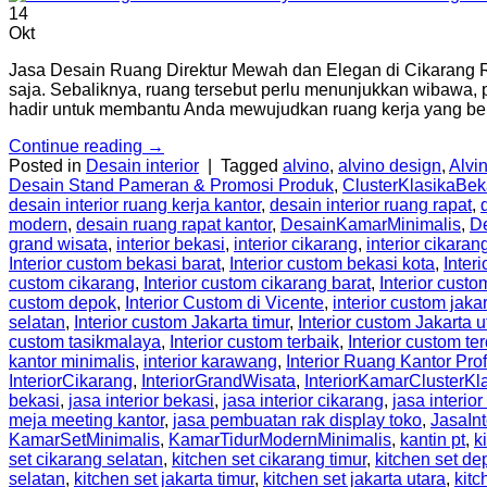
14
Okt
Jasa Desain Ruang Direktur Mewah dan Elegan di Cikarang Rua
saja. Sebaliknya, ruang tersebut perlu menunjukkan wibawa, p
hadir untuk membantu Anda mewujudkan ruang kerja yang ber
Continue reading
→
Posted in
Desain interior
|
Tagged
alvino
,
alvino design
,
Alvin
Desain Stand Pameran & Promosi Produk
,
ClusterKlasikaBek
desain interior ruang kerja kantor
,
desain interior ruang rapat
,
modern
,
desain ruang rapat kantor
,
DesainKamarMinimalis
,
D
grand wisata
,
interior bekasi
,
interior cikarang
,
interior cikaran
Interior custom bekasi barat
,
Interior custom bekasi kota
,
Inter
custom cikarang
,
Interior custom cikarang barat
,
Interior custo
custom depok
,
Interior Custom di Vicente
,
interior custom jaka
selatan
,
Interior custom Jakarta timur
,
Interior custom Jakarta u
custom tasikmalaya
,
Interior custom terbaik
,
Interior custom te
kantor minimalis
,
interior karawang
,
Interior Ruang Kantor Pro
InteriorCikarang
,
InteriorGrandWisata
,
InteriorKamarClusterKl
bekasi
,
jasa interior bekasi
,
jasa interior cikarang
,
jasa interior
meja meeting kantor
,
jasa pembuatan rak display toko
,
JasaIn
KamarSetMinimalis
,
KamarTidurModernMinimalis
,
kantin pt
,
k
set cikarang selatan
,
kitchen set cikarang timur
,
kitchen set de
selatan
,
kitchen set jakarta timur
,
kitchen set jakarta utara
,
kitc