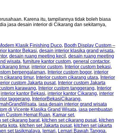
rusahaan. Karena itu, tampilannya tidak boleh biasa
a jasa desain interior di Cikarang dan sekitarnya,
odern Klasik Finishing Duco
,
Booth Display Custom –
rior kantor Bekasi
,
desain interior klasika grand wisata
,
ntor
,
desain ruang meeting kecil
,
desain ruang meeting
and wisata
,
furniture kantor custom
,
general contactor
,
 cikarang timur
,
interior custom
,
Interior custom bekasi
,
 custom berpengalaman
,
Interior custom bogor
,
interior
om cikarang timur
,
Interior custom cikarang utara
,
Interior
terior custom Jakarta pusat
,
Interior custom Jakarta
r custom karawang
,
Interior custom tanggerang
,
Interior
,
interior kantor Bekasi
,
interior kantor Cikarang
,
interior
erior taggerang
,
InteriorBekasiCikarang
,
RumahGrandWisata
,
jasa desain interior grand wisata
tom di Vicente Klasika Grand Wisata
,
jasa pembuatan
sain Custom Hemat Ruan
,
Kamar set
,
n set cikarang barat
,
kitchen set cikarang pusat
,
kitchen
arta kota
,
kitchen set Jakarta pusat
,
kitchen set jakarta
hen set tasikmalaya
,
lemari
,
Lemari Bawah Tangga
,