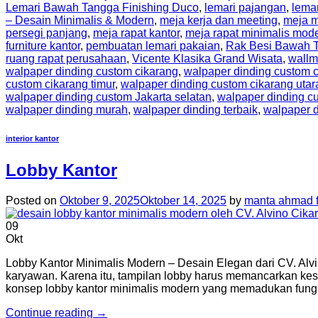
Lemari Bawah Tangga Finishing Duco
,
lemari pajangan
,
lema
– Desain Minimalis & Modern
,
meja kerja dan meeting
,
meja m
persegi panjang
,
meja rapat kantor
,
meja rapat minimalis mod
furniture kantor
,
pembuatan lemari pakaian
,
Rak Besi Bawah 
ruang rapat perusahaan
,
Vicente Klasika Grand Wisata
,
wallm
walpaper dinding custom cikarang
,
walpaper dinding custom c
custom cikarang timur
,
walpaper dinding custom cikarang utar
walpaper dinding custom Jakarta selatan
,
walpaper dinding cu
walpaper dinding murah
,
walpaper dinding terbaik
,
walpaper d
interior kantor
Lobby Kantor
Posted on
Oktober 9, 2025
Oktober 14, 2025
by
manta ahmad f
09
Okt
Lobby Kantor Minimalis Modern – Desain Elegan dari CV. Alv
karyawan. Karena itu, tampilan lobby harus memancarkan kesan
konsep lobby kantor minimalis modern yang memadukan fungs
Continue reading
→