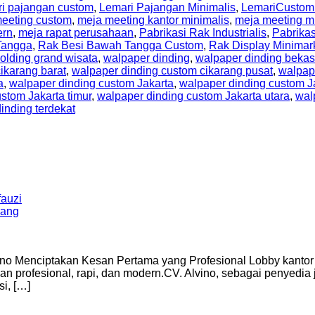
ri pajangan custom
,
Lemari Pajangan Minimalis
,
LemariCustom
eeting custom
,
meja meeting kantor minimalis
,
meja meeting m
ern
,
meja rapat perusahaan
,
Pabrikasi Rak Industrialis
,
Pabrikas
Tangga
,
Rak Besi Bawah Tangga Custom
,
Rak Display Minimar
olding grand wisata
,
walpaper dinding
,
walpaper dinding bekas
ikarang barat
,
walpaper dinding custom cikarang pusat
,
walpap
a
,
walpaper dinding custom Jakarta
,
walpaper dinding custom Ja
stom Jakarta timur
,
walpaper dinding custom Jakarta utara
,
wal
inding terdekat
auzi
ino Menciptakan Kesan Pertama yang Profesional Lobby kantor 
 profesional, rapi, dan modern.CV. Alvino, sebagai penyedia j
i, […]