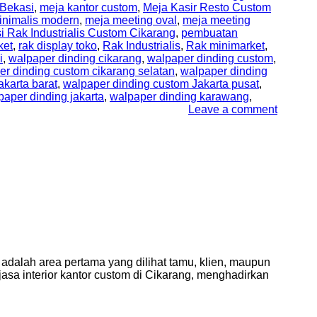
Bekasi
,
meja kantor custom
,
Meja Kasir Resto Custom
inimalis modern
,
meja meeting oval
,
meja meeting
i Rak Industrialis Custom Cikarang
,
pembuatan
ket
,
rak display toko
,
Rak Industrialis
,
Rak minimarket
,
i
,
walpaper dinding cikarang
,
walpaper dinding custom
,
er dinding custom cikarang selatan
,
walpaper dinding
karta barat
,
walpaper dinding custom Jakarta pusat
,
paper dinding jakarta
,
walpaper dinding karawang
,
Leave a comment
adalah area pertama yang dilihat tamu, klien, maupun
asa interior kantor custom di Cikarang, menghadirkan