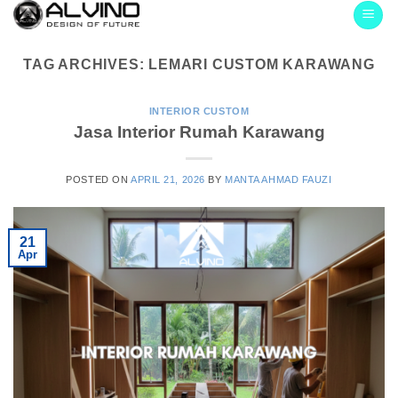
Skip
to
content
TAG ARCHIVES:
LEMARI CUSTOM KARAWANG
INTERIOR CUSTOM
Jasa Interior Rumah Karawang
POSTED ON
APRIL 21, 2026
BY
MANTA AHMAD FAUZI
21
Apr