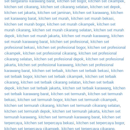
set bergaransi karawang barat
,
kitchen set bogor
,
kitchen set cikampek
,
kitchen set cikarang
,
kitchen set cikarang selatan
,
kitchen set depok
,
kitchen set jakarta
,
kitchen set jaminan
,
kitchen set karawang
,
kitchen
set karawang barat
,
kitchen set murah
,
kitchen set murah bekasi
,
kitchen set murah bogor
,
kitchen set murah cikampek
,
kitchen set
murah cikarang
,
kitchen set murah cikarang selatan
,
kitchen set murah
depok
,
kitchen set murah jakarta
,
kitchen set murah karawang
,
kitchen
set murah karawang barat
,
kitchen set profesional
,
kitchen set
profesional bekasi
,
kitchen set profesional bogor
,
kitchen set profesional
cikampek
,
kitchen set profesional cikarang
,
kitchen set profesional
cikarang selatan
,
kitchen set profesional depok
,
kitchen set profesional
jakarta
,
kitchen set profesional karawang
,
kitchen set profesional
karawang barat
,
kitchen set terbaik
,
kitchen set terbaik bekasi
,
kitchen
set terbaik bogor
,
kitchen set terbaik cikampek
,
kitchen set terbaik
cikarang
,
kitchen set terbaik cikarang selatan
,
kitchen set terbaik
depok
,
kitchen set terbaik jakarta
,
kitchen set terbaik karawang
,
kitchen
set terbaik karawang barat
,
kitchen set termurah
,
kitchen set termurah
bekasi
,
kitchen set termurah bogor
,
kitchen set termurah cikampek
,
kitchen set termurah cikarang
,
kitchen set termurah cikarang selatan
,
kitchen set termurah depok
,
kitchen set termurah jakarta
,
kitchen set
termurah karawang
,
kitchen set termurah karawang barat
,
kitchen set
terpercaya
,
kitchen set terpercaya bekasi
,
kitchen set terpercaya bogor
,
kitchen set terpercaya cikampek
,
kitchen set terpercaya cikarang
,