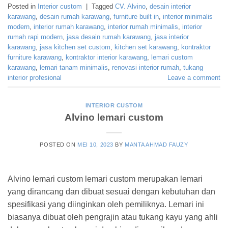
Posted in
Interior custom
|
Tagged
CV. Alvino
,
desain interior
karawang
,
desain rumah karawang
,
furniture built in
,
interior minimalis
modern
,
interior rumah karawang
,
interior rumah minimalis
,
interior
rumah rapi modern
,
jasa desain rumah karawang
,
jasa interior
karawang
,
jasa kitchen set custom
,
kitchen set karawang
,
kontraktor
furniture karawang
,
kontraktor interior karawang
,
lemari custom
karawang
,
lemari tanam minimalis
,
renovasi interior rumah
,
tukang
interior profesional
Leave a comment
INTERIOR CUSTOM
Alvino lemari custom
POSTED ON
MEI 10, 2023
BY
MANTA AHMAD FAUZY
Alvino lemari custom lemari custom merupakan lemari
yang dirancang dan dibuat sesuai dengan kebutuhan dan
spesifikasi yang diinginkan oleh pemiliknya. Lemari ini
biasanya dibuat oleh pengrajin atau tukang kayu yang ahli