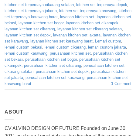
kitchen set terpercaya cikarang selatan
,
kitchen set terpercaya depok
,
kitchen set terpercaya jakarta
,
kitchen set terpercaya karawang
,
kitchen
set terpercaya karawang barat
,
layanan kitchen set
,
layanan kitchen set
bekasi
,
layanan kitchen set bogor
,
layanan kitchen set cikampek
,
layanan kitchen set cikarang
,
layanan kitchen set cikarang selatan
,
layanan kitchen set depok
,
layanan kitchen set jakarta
,
layanan kitchen
set karawang
,
layanan kitchen set karawang barat
,
Lemari custom
,
lemari custom bekasi
,
lemari custom cikarang
,
lemari custom jakarta
,
lemari custom karawang
,
perusahaan kitchen set
,
perusahaan kitchen
set bekasi
,
perusahaan kitchen set bogor
,
perusahaan kitchen set
cikampek
,
perusahaan kitchen set cikarang
,
perusahaan kitchen set
cikarang selatan
,
perusahaan kitchen set depok
,
perusahaan kitchen
set jakarta
,
perusahaan kitchen set karawang
,
perusahaan kitchen set
karawang barat
1
Comment
ABOUT
CV ALVINO DESIGN OF FUTURE Founded on June 30,
2011 by chaerul mustajab as the director of this company in