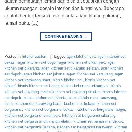
dalam pembuatan lemari dan bisa disesuaikan dengan
ukuran ruangan, desain interior, dan fungsinya. Beberapa
contoh bentuk lemari custom antara lain lemari pakaian,
lemari buku, […]
CONTINUE READING
→
Posted in
Interior custom
|
Tagged
agen kitchen set
,
agen kitchen set
bekasi
,
agen kitchen set bogor
,
agen kitchen set cikampek
,
agen
kitchen set cikarang
,
agen kitchen set cikarang selatan
,
agen kitchen
set depok
,
agen kitchen set jakarta
,
agen kitchen set karawang
,
agen
kitchen set karawang barat
,
bisnis kitchen set
,
bisnis kitchen set
bekasi
,
bisnis kitchen set bogor
,
bisnis kitchen set cikampek
,
bisnis
kitchen set cikarang
,
bisnis kitchen set cikarang selatan
,
bisnis kitchen
set depok
,
bisnis kitchen set jakarta
,
bisnis kitchen set karawang
,
bisnis kitchen set karawang barat
,
kitchen set bekasi
,
kitchen set
bergaransi
,
kitchen set bergaransi bekasi
,
kitchen set bergaransi bogor
,
kitchen set bergaransi cikampek
,
kitchen set bergaransi cikarang
,
kitchen set bergaransi cikarang selatan
,
kitchen set bergaransi depok
,
kitchen set bergaransi jakarta
,
kitchen set bergaransi karawang
,
kitchen