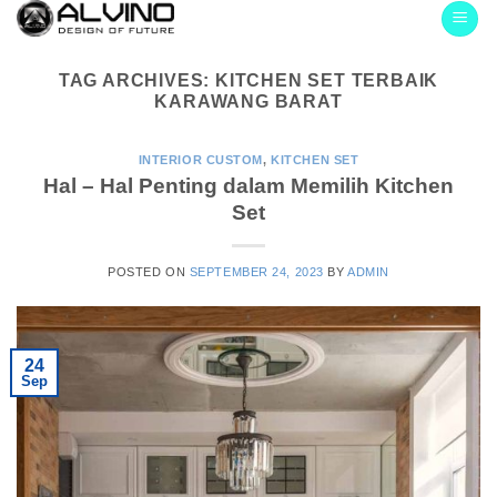
Skip
to
content
TAG ARCHIVES:
KITCHEN SET TERBAIK
KARAWANG BARAT
INTERIOR CUSTOM
,
KITCHEN SET
Hal – Hal Penting dalam Memilih Kitchen
Set
POSTED ON
SEPTEMBER 24, 2023
BY
ADMIN
24
Sep