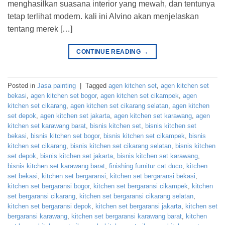
menghasilkan suasana interior yang mewah, dan tentunya
tetap terlihat modern. kali ini Alvino akan menjelaskan
tentang merek […]
CONTINUE READING
→
Posted in
Jasa painting
|
Tagged
agen kitchen set
,
agen kitchen set
bekasi
,
agen kitchen set bogor
,
agen kitchen set cikampek
,
agen
kitchen set cikarang
,
agen kitchen set cikarang selatan
,
agen kitchen
set depok
,
agen kitchen set jakarta
,
agen kitchen set karawang
,
agen
kitchen set karawang barat
,
bisnis kitchen set
,
bisnis kitchen set
bekasi
,
bisnis kitchen set bogor
,
bisnis kitchen set cikampek
,
bisnis
kitchen set cikarang
,
bisnis kitchen set cikarang selatan
,
bisnis kitchen
set depok
,
bisnis kitchen set jakarta
,
bisnis kitchen set karawang
,
bisnis kitchen set karawang barat
,
finishing furnitur cat duco
,
kitchen
set bekasi
,
kitchen set bergaransi
,
kitchen set bergaransi bekasi
,
kitchen set bergaransi bogor
,
kitchen set bergaransi cikampek
,
kitchen
set bergaransi cikarang
,
kitchen set bergaransi cikarang selatan
,
kitchen set bergaransi depok
,
kitchen set bergaransi jakarta
,
kitchen set
bergaransi karawang
,
kitchen set bergaransi karawang barat
,
kitchen