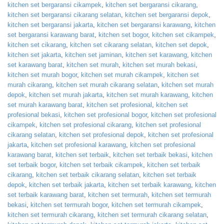
kitchen set bergaransi cikampek
,
kitchen set bergaransi cikarang
,
kitchen set bergaransi cikarang selatan
,
kitchen set bergaransi depok
,
kitchen set bergaransi jakarta
,
kitchen set bergaransi karawang
,
kitchen
set bergaransi karawang barat
,
kitchen set bogor
,
kitchen set cikampek
,
kitchen set cikarang
,
kitchen set cikarang selatan
,
kitchen set depok
,
kitchen set jakarta
,
kitchen set jaminan
,
kitchen set karawang
,
kitchen
set karawang barat
,
kitchen set murah
,
kitchen set murah bekasi
,
kitchen set murah bogor
,
kitchen set murah cikampek
,
kitchen set
murah cikarang
,
kitchen set murah cikarang selatan
,
kitchen set murah
depok
,
kitchen set murah jakarta
,
kitchen set murah karawang
,
kitchen
set murah karawang barat
,
kitchen set profesional
,
kitchen set
profesional bekasi
,
kitchen set profesional bogor
,
kitchen set profesional
cikampek
,
kitchen set profesional cikarang
,
kitchen set profesional
cikarang selatan
,
kitchen set profesional depok
,
kitchen set profesional
jakarta
,
kitchen set profesional karawang
,
kitchen set profesional
karawang barat
,
kitchen set terbaik
,
kitchen set terbaik bekasi
,
kitchen
set terbaik bogor
,
kitchen set terbaik cikampek
,
kitchen set terbaik
cikarang
,
kitchen set terbaik cikarang selatan
,
kitchen set terbaik
depok
,
kitchen set terbaik jakarta
,
kitchen set terbaik karawang
,
kitchen
set terbaik karawang barat
,
kitchen set termurah
,
kitchen set termurah
bekasi
,
kitchen set termurah bogor
,
kitchen set termurah cikampek
,
kitchen set termurah cikarang
,
kitchen set termurah cikarang selatan
,