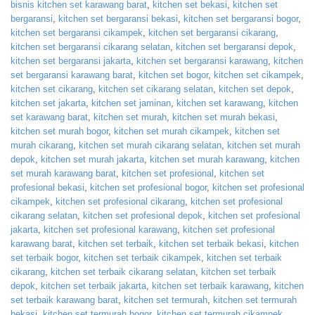
bisnis kitchen set karawang barat
,
kitchen set bekasi
,
kitchen set
bergaransi
,
kitchen set bergaransi bekasi
,
kitchen set bergaransi bogor
,
kitchen set bergaransi cikampek
,
kitchen set bergaransi cikarang
,
kitchen set bergaransi cikarang selatan
,
kitchen set bergaransi depok
,
kitchen set bergaransi jakarta
,
kitchen set bergaransi karawang
,
kitchen
set bergaransi karawang barat
,
kitchen set bogor
,
kitchen set cikampek
,
kitchen set cikarang
,
kitchen set cikarang selatan
,
kitchen set depok
,
kitchen set jakarta
,
kitchen set jaminan
,
kitchen set karawang
,
kitchen
set karawang barat
,
kitchen set murah
,
kitchen set murah bekasi
,
kitchen set murah bogor
,
kitchen set murah cikampek
,
kitchen set
murah cikarang
,
kitchen set murah cikarang selatan
,
kitchen set murah
depok
,
kitchen set murah jakarta
,
kitchen set murah karawang
,
kitchen
set murah karawang barat
,
kitchen set profesional
,
kitchen set
profesional bekasi
,
kitchen set profesional bogor
,
kitchen set profesional
cikampek
,
kitchen set profesional cikarang
,
kitchen set profesional
cikarang selatan
,
kitchen set profesional depok
,
kitchen set profesional
jakarta
,
kitchen set profesional karawang
,
kitchen set profesional
karawang barat
,
kitchen set terbaik
,
kitchen set terbaik bekasi
,
kitchen
set terbaik bogor
,
kitchen set terbaik cikampek
,
kitchen set terbaik
cikarang
,
kitchen set terbaik cikarang selatan
,
kitchen set terbaik
depok
,
kitchen set terbaik jakarta
,
kitchen set terbaik karawang
,
kitchen
set terbaik karawang barat
,
kitchen set termurah
,
kitchen set termurah
bekasi
,
kitchen set termurah bogor
,
kitchen set termurah cikampek
,