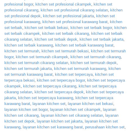
profesional bogor
,
kitchen set profesional cikampek
,
kitchen set
profesional cikarang
,
kitchen set profesional cikarang selatan
,
kitchen
set profesional depok
,
kitchen set profesional jakarta
,
kitchen set
profesional karawang
,
kitchen set profesional karawang barat
,
kitchen
set terbaik
,
kitchen set terbaik bekasi
,
kitchen set terbaik bogor
,
kitchen
set terbaik cikampek
,
kitchen set terbaik cikarang
,
kitchen set terbaik
cikarang selatan
,
kitchen set terbaik depok
,
kitchen set terbaik jakarta
,
kitchen set terbaik karawang
,
kitchen set terbaik karawang barat
,
kitchen set termurah
,
kitchen set termurah bekasi
,
kitchen set termurah
bogor
,
kitchen set termurah cikampek
,
kitchen set termurah cikarang
,
kitchen set termurah cikarang selatan
,
kitchen set termurah depok
,
kitchen set termurah jakarta
,
kitchen set termurah karawang
,
kitchen
set termurah karawang barat
,
kitchen set terpercaya
,
kitchen set
terpercaya bekasi
,
kitchen set terpercaya bogor
,
kitchen set terpercaya
cikampek
,
kitchen set terpercaya cikarang
,
kitchen set terpercaya
cikarang selatan
,
kitchen set terpercaya depok
,
kitchen set terpercaya
jakarta
,
kitchen set terpercaya karawang
,
kitchen set terpercaya
karawang barat
,
layanan kitchen set
,
layanan kitchen set bekasi
,
layanan kitchen set bogor
,
layanan kitchen set cikampek
,
layanan
kitchen set cikarang
,
layanan kitchen set cikarang selatan
,
layanan
kitchen set depok
,
layanan kitchen set jakarta
,
layanan kitchen set
karawang
,
layanan kitchen set karawang barat
,
perusahaan kitchen set
,