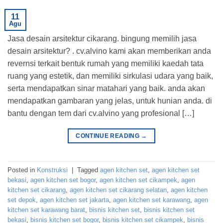
11
Agu
Jasa desain arsitektur cikarang. bingung memilih jasa
desain arsitektur? . cv.alvino kami akan memberikan anda
revernsi terkait bentuk rumah yang memiliki kaedah tata
ruang yang estetik, dan memiliki sirkulasi udara yang baik,
serta mendapatkan sinar matahari yang baik. anda akan
mendapatkan gambaran yang jelas, untuk hunian anda. di
bantu dengan tem dari cv.alvino yang profesional […]
CONTINUE READING
→
Posted in
Konstruksi
|
Tagged
agen kitchen set
,
agen kitchen set
bekasi
,
agen kitchen set bogor
,
agen kitchen set cikampek
,
agen
kitchen set cikarang
,
agen kitchen set cikarang selatan
,
agen kitchen
set depok
,
agen kitchen set jakarta
,
agen kitchen set karawang
,
agen
kitchen set karawang barat
,
bisnis kitchen set
,
bisnis kitchen set
bekasi
,
bisnis kitchen set bogor
,
bisnis kitchen set cikampek
,
bisnis