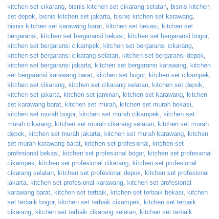
kitchen set cikarang
,
bisnis kitchen set cikarang selatan
,
bisnis kitchen
set depok
,
bisnis kitchen set jakarta
,
bisnis kitchen set karawang
,
bisnis kitchen set karawang barat
,
kitchen set bekasi
,
kitchen set
bergaransi
,
kitchen set bergaransi bekasi
,
kitchen set bergaransi bogor
,
kitchen set bergaransi cikampek
,
kitchen set bergaransi cikarang
,
kitchen set bergaransi cikarang selatan
,
kitchen set bergaransi depok
,
kitchen set bergaransi jakarta
,
kitchen set bergaransi karawang
,
kitchen
set bergaransi karawang barat
,
kitchen set bogor
,
kitchen set cikampek
,
kitchen set cikarang
,
kitchen set cikarang selatan
,
kitchen set depok
,
kitchen set jakarta
,
kitchen set jaminan
,
kitchen set karawang
,
kitchen
set karawang barat
,
kitchen set murah
,
kitchen set murah bekasi
,
kitchen set murah bogor
,
kitchen set murah cikampek
,
kitchen set
murah cikarang
,
kitchen set murah cikarang selatan
,
kitchen set murah
depok
,
kitchen set murah jakarta
,
kitchen set murah karawang
,
kitchen
set murah karawang barat
,
kitchen set profesional
,
kitchen set
profesional bekasi
,
kitchen set profesional bogor
,
kitchen set profesional
cikampek
,
kitchen set profesional cikarang
,
kitchen set profesional
cikarang selatan
,
kitchen set profesional depok
,
kitchen set profesional
jakarta
,
kitchen set profesional karawang
,
kitchen set profesional
karawang barat
,
kitchen set terbaik
,
kitchen set terbaik bekasi
,
kitchen
set terbaik bogor
,
kitchen set terbaik cikampek
,
kitchen set terbaik
cikarang
,
kitchen set terbaik cikarang selatan
,
kitchen set terbaik