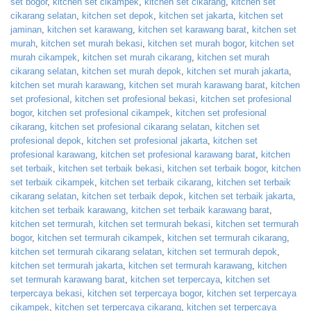
set bogor
,
kitchen set cikampek
,
kitchen set cikarang
,
kitchen set
cikarang selatan
,
kitchen set depok
,
kitchen set jakarta
,
kitchen set
jaminan
,
kitchen set karawang
,
kitchen set karawang barat
,
kitchen set
murah
,
kitchen set murah bekasi
,
kitchen set murah bogor
,
kitchen set
murah cikampek
,
kitchen set murah cikarang
,
kitchen set murah
cikarang selatan
,
kitchen set murah depok
,
kitchen set murah jakarta
,
kitchen set murah karawang
,
kitchen set murah karawang barat
,
kitchen
set profesional
,
kitchen set profesional bekasi
,
kitchen set profesional
bogor
,
kitchen set profesional cikampek
,
kitchen set profesional
cikarang
,
kitchen set profesional cikarang selatan
,
kitchen set
profesional depok
,
kitchen set profesional jakarta
,
kitchen set
profesional karawang
,
kitchen set profesional karawang barat
,
kitchen
set terbaik
,
kitchen set terbaik bekasi
,
kitchen set terbaik bogor
,
kitchen
set terbaik cikampek
,
kitchen set terbaik cikarang
,
kitchen set terbaik
cikarang selatan
,
kitchen set terbaik depok
,
kitchen set terbaik jakarta
,
kitchen set terbaik karawang
,
kitchen set terbaik karawang barat
,
kitchen set termurah
,
kitchen set termurah bekasi
,
kitchen set termurah
bogor
,
kitchen set termurah cikampek
,
kitchen set termurah cikarang
,
kitchen set termurah cikarang selatan
,
kitchen set termurah depok
,
kitchen set termurah jakarta
,
kitchen set termurah karawang
,
kitchen
set termurah karawang barat
,
kitchen set terpercaya
,
kitchen set
terpercaya bekasi
,
kitchen set terpercaya bogor
,
kitchen set terpercaya
cikampek
,
kitchen set terpercaya cikarang
,
kitchen set terpercaya