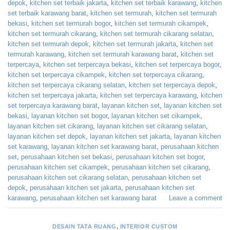
depok
,
kitchen set terbaik jakarta
,
kitchen set terbaik karawang
,
kitchen
set terbaik karawang barat
,
kitchen set termurah
,
kitchen set termurah
bekasi
,
kitchen set termurah bogor
,
kitchen set termurah cikampek
,
kitchen set termurah cikarang
,
kitchen set termurah cikarang selatan
,
kitchen set termurah depok
,
kitchen set termurah jakarta
,
kitchen set
termurah karawang
,
kitchen set termurah karawang barat
,
kitchen set
terpercaya
,
kitchen set terpercaya bekasi
,
kitchen set terpercaya bogor
,
kitchen set terpercaya cikampek
,
kitchen set terpercaya cikarang
,
kitchen set terpercaya cikarang selatan
,
kitchen set terpercaya depok
,
kitchen set terpercaya jakarta
,
kitchen set terpercaya karawang
,
kitchen
set terpercaya karawang barat
,
layanan kitchen set
,
layanan kitchen set
bekasi
,
layanan kitchen set bogor
,
layanan kitchen set cikampek
,
layanan kitchen set cikarang
,
layanan kitchen set cikarang selatan
,
layanan kitchen set depok
,
layanan kitchen set jakarta
,
layanan kitchen
set karawang
,
layanan kitchen set karawang barat
,
perusahaan kitchen
set
,
perusahaan kitchen set bekasi
,
perusahaan kitchen set bogor
,
perusahaan kitchen set cikampek
,
perusahaan kitchen set cikarang
,
perusahaan kitchen set cikarang selatan
,
perusahaan kitchen set
depok
,
perusahaan kitchen set jakarta
,
perusahaan kitchen set
karawang
,
perusahaan kitchen set karawang barat
Leave a comment
DESAIN TATA RUANG
,
INTERIOR CUSTOM