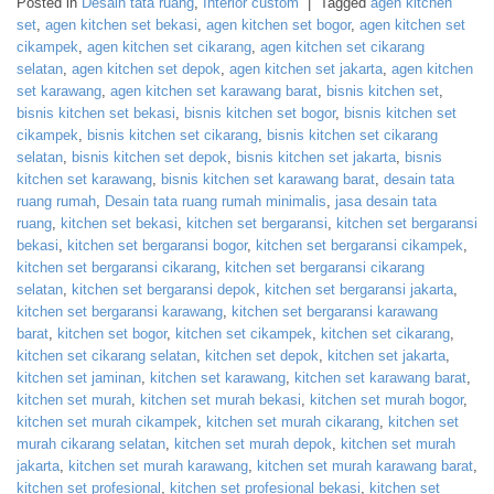
Posted in
Desain tata ruang
,
Interior custom
|
Tagged
agen kitchen
set
,
agen kitchen set bekasi
,
agen kitchen set bogor
,
agen kitchen set
cikampek
,
agen kitchen set cikarang
,
agen kitchen set cikarang
selatan
,
agen kitchen set depok
,
agen kitchen set jakarta
,
agen kitchen
set karawang
,
agen kitchen set karawang barat
,
bisnis kitchen set
,
bisnis kitchen set bekasi
,
bisnis kitchen set bogor
,
bisnis kitchen set
cikampek
,
bisnis kitchen set cikarang
,
bisnis kitchen set cikarang
selatan
,
bisnis kitchen set depok
,
bisnis kitchen set jakarta
,
bisnis
kitchen set karawang
,
bisnis kitchen set karawang barat
,
desain tata
ruang rumah
,
Desain tata ruang rumah minimalis
,
jasa desain tata
ruang
,
kitchen set bekasi
,
kitchen set bergaransi
,
kitchen set bergaransi
bekasi
,
kitchen set bergaransi bogor
,
kitchen set bergaransi cikampek
,
kitchen set bergaransi cikarang
,
kitchen set bergaransi cikarang
selatan
,
kitchen set bergaransi depok
,
kitchen set bergaransi jakarta
,
kitchen set bergaransi karawang
,
kitchen set bergaransi karawang
barat
,
kitchen set bogor
,
kitchen set cikampek
,
kitchen set cikarang
,
kitchen set cikarang selatan
,
kitchen set depok
,
kitchen set jakarta
,
kitchen set jaminan
,
kitchen set karawang
,
kitchen set karawang barat
,
kitchen set murah
,
kitchen set murah bekasi
,
kitchen set murah bogor
,
kitchen set murah cikampek
,
kitchen set murah cikarang
,
kitchen set
murah cikarang selatan
,
kitchen set murah depok
,
kitchen set murah
jakarta
,
kitchen set murah karawang
,
kitchen set murah karawang barat
,
kitchen set profesional
,
kitchen set profesional bekasi
,
kitchen set