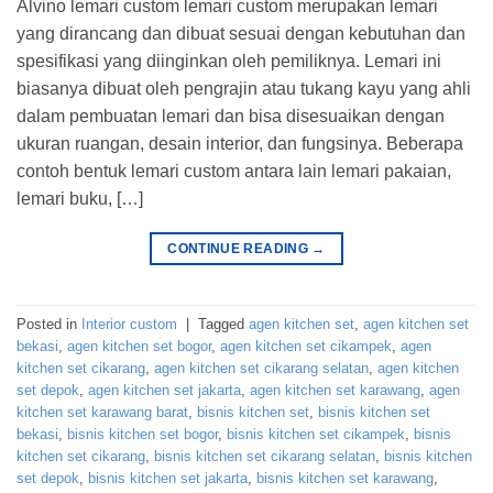
Alvino lemari custom lemari custom merupakan lemari
yang dirancang dan dibuat sesuai dengan kebutuhan dan
spesifikasi yang diinginkan oleh pemiliknya. Lemari ini
biasanya dibuat oleh pengrajin atau tukang kayu yang ahli
dalam pembuatan lemari dan bisa disesuaikan dengan
ukuran ruangan, desain interior, dan fungsinya. Beberapa
contoh bentuk lemari custom antara lain lemari pakaian,
lemari buku, […]
CONTINUE READING
→
Posted in
Interior custom
|
Tagged
agen kitchen set
,
agen kitchen set
bekasi
,
agen kitchen set bogor
,
agen kitchen set cikampek
,
agen
kitchen set cikarang
,
agen kitchen set cikarang selatan
,
agen kitchen
set depok
,
agen kitchen set jakarta
,
agen kitchen set karawang
,
agen
kitchen set karawang barat
,
bisnis kitchen set
,
bisnis kitchen set
bekasi
,
bisnis kitchen set bogor
,
bisnis kitchen set cikampek
,
bisnis
kitchen set cikarang
,
bisnis kitchen set cikarang selatan
,
bisnis kitchen
set depok
,
bisnis kitchen set jakarta
,
bisnis kitchen set karawang
,