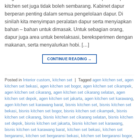
kitchen set juga tidak boleh sembarang. Kabinet dapur
berperan penting dalam semua pengelolaan dapur. Di
sinilah kita menyimpan peralatan dapur serta menyiapkan
bahan – bahan untuk dimasak. Untuk sebagian orang,
dapur juga area untuk berelaksasi, bereksperimen dengan
makanan, serta menyalurkan hobi. […]
CONTINUE READING
→
Posted in
Interior custom
,
kitchen set
|
Tagged
agen kitchen set
,
agen
kitchen set bekasi
,
agen kitchen set bogor
,
agen kitchen set cikampek
,
agen kitchen set cikarang
,
agen kitchen set cikarang selatan
,
agen
kitchen set depok
,
agen kitchen set jakarta
,
agen kitchen set karawang
,
agen kitchen set karawang barat
,
bisnis kitchen set
,
bisnis kitchen set
bekasi
,
bisnis kitchen set bogor
,
bisnis kitchen set cikampek
,
bisnis
kitchen set cikarang
,
bisnis kitchen set cikarang selatan
,
bisnis kitchen
set depok
,
bisnis kitchen set jakarta
,
bisnis kitchen set karawang
,
bisnis kitchen set karawang barat
,
kitchen set bekasi
,
kitchen set
bergaransi
,
kitchen set bergaransi bekasi
,
kitchen set bergaransi bogor
,