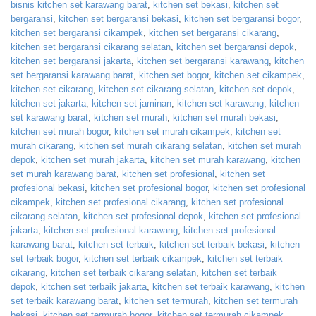
bisnis kitchen set karawang barat
,
kitchen set bekasi
,
kitchen set
bergaransi
,
kitchen set bergaransi bekasi
,
kitchen set bergaransi bogor
,
kitchen set bergaransi cikampek
,
kitchen set bergaransi cikarang
,
kitchen set bergaransi cikarang selatan
,
kitchen set bergaransi depok
,
kitchen set bergaransi jakarta
,
kitchen set bergaransi karawang
,
kitchen
set bergaransi karawang barat
,
kitchen set bogor
,
kitchen set cikampek
,
kitchen set cikarang
,
kitchen set cikarang selatan
,
kitchen set depok
,
kitchen set jakarta
,
kitchen set jaminan
,
kitchen set karawang
,
kitchen
set karawang barat
,
kitchen set murah
,
kitchen set murah bekasi
,
kitchen set murah bogor
,
kitchen set murah cikampek
,
kitchen set
murah cikarang
,
kitchen set murah cikarang selatan
,
kitchen set murah
depok
,
kitchen set murah jakarta
,
kitchen set murah karawang
,
kitchen
set murah karawang barat
,
kitchen set profesional
,
kitchen set
profesional bekasi
,
kitchen set profesional bogor
,
kitchen set profesional
cikampek
,
kitchen set profesional cikarang
,
kitchen set profesional
cikarang selatan
,
kitchen set profesional depok
,
kitchen set profesional
jakarta
,
kitchen set profesional karawang
,
kitchen set profesional
karawang barat
,
kitchen set terbaik
,
kitchen set terbaik bekasi
,
kitchen
set terbaik bogor
,
kitchen set terbaik cikampek
,
kitchen set terbaik
cikarang
,
kitchen set terbaik cikarang selatan
,
kitchen set terbaik
depok
,
kitchen set terbaik jakarta
,
kitchen set terbaik karawang
,
kitchen
set terbaik karawang barat
,
kitchen set termurah
,
kitchen set termurah
bekasi
,
kitchen set termurah bogor
,
kitchen set termurah cikampek
,