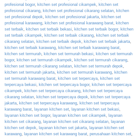
profesional bogor
,
kitchen set profesional cikampek
,
kitchen set
profesional cikarang
,
kitchen set profesional cikarang selatan
,
kitchen
set profesional depok
,
kitchen set profesional jakarta
,
kitchen set
profesional karawang
,
kitchen set profesional karawang barat
,
kitchen
set terbaik
,
kitchen set terbaik bekasi
,
kitchen set terbaik bogor
,
kitchen
set terbaik cikampek
,
kitchen set terbaik cikarang
,
kitchen set terbaik
cikarang selatan
,
kitchen set terbaik depok
,
kitchen set terbaik jakarta
,
kitchen set terbaik karawang
,
kitchen set terbaik karawang barat
,
kitchen set termurah
,
kitchen set termurah bekasi
,
kitchen set termurah
bogor
,
kitchen set termurah cikampek
,
kitchen set termurah cikarang
,
kitchen set termurah cikarang selatan
,
kitchen set termurah depok
,
kitchen set termurah jakarta
,
kitchen set termurah karawang
,
kitchen
set termurah karawang barat
,
kitchen set terpercaya
,
kitchen set
terpercaya bekasi
,
kitchen set terpercaya bogor
,
kitchen set terpercaya
cikampek
,
kitchen set terpercaya cikarang
,
kitchen set terpercaya
cikarang selatan
,
kitchen set terpercaya depok
,
kitchen set terpercaya
jakarta
,
kitchen set terpercaya karawang
,
kitchen set terpercaya
karawang barat
,
layanan kitchen set
,
layanan kitchen set bekasi
,
layanan kitchen set bogor
,
layanan kitchen set cikampek
,
layanan
kitchen set cikarang
,
layanan kitchen set cikarang selatan
,
layanan
kitchen set depok
,
layanan kitchen set jakarta
,
layanan kitchen set
karawang
,
layanan kitchen set karawang barat
,
perusahaan kitchen set
,