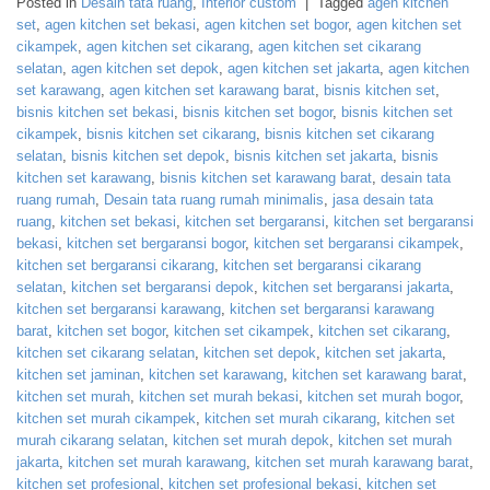
Posted in
Desain tata ruang
,
Interior custom
|
Tagged
agen kitchen
set
,
agen kitchen set bekasi
,
agen kitchen set bogor
,
agen kitchen set
cikampek
,
agen kitchen set cikarang
,
agen kitchen set cikarang
selatan
,
agen kitchen set depok
,
agen kitchen set jakarta
,
agen kitchen
set karawang
,
agen kitchen set karawang barat
,
bisnis kitchen set
,
bisnis kitchen set bekasi
,
bisnis kitchen set bogor
,
bisnis kitchen set
cikampek
,
bisnis kitchen set cikarang
,
bisnis kitchen set cikarang
selatan
,
bisnis kitchen set depok
,
bisnis kitchen set jakarta
,
bisnis
kitchen set karawang
,
bisnis kitchen set karawang barat
,
desain tata
ruang rumah
,
Desain tata ruang rumah minimalis
,
jasa desain tata
ruang
,
kitchen set bekasi
,
kitchen set bergaransi
,
kitchen set bergaransi
bekasi
,
kitchen set bergaransi bogor
,
kitchen set bergaransi cikampek
,
kitchen set bergaransi cikarang
,
kitchen set bergaransi cikarang
selatan
,
kitchen set bergaransi depok
,
kitchen set bergaransi jakarta
,
kitchen set bergaransi karawang
,
kitchen set bergaransi karawang
barat
,
kitchen set bogor
,
kitchen set cikampek
,
kitchen set cikarang
,
kitchen set cikarang selatan
,
kitchen set depok
,
kitchen set jakarta
,
kitchen set jaminan
,
kitchen set karawang
,
kitchen set karawang barat
,
kitchen set murah
,
kitchen set murah bekasi
,
kitchen set murah bogor
,
kitchen set murah cikampek
,
kitchen set murah cikarang
,
kitchen set
murah cikarang selatan
,
kitchen set murah depok
,
kitchen set murah
jakarta
,
kitchen set murah karawang
,
kitchen set murah karawang barat
,
kitchen set profesional
,
kitchen set profesional bekasi
,
kitchen set