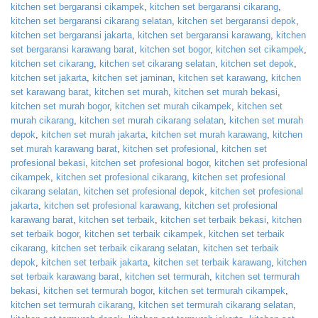
kitchen set bergaransi cikampek
,
kitchen set bergaransi cikarang
,
kitchen set bergaransi cikarang selatan
,
kitchen set bergaransi depok
,
kitchen set bergaransi jakarta
,
kitchen set bergaransi karawang
,
kitchen
set bergaransi karawang barat
,
kitchen set bogor
,
kitchen set cikampek
,
kitchen set cikarang
,
kitchen set cikarang selatan
,
kitchen set depok
,
kitchen set jakarta
,
kitchen set jaminan
,
kitchen set karawang
,
kitchen
set karawang barat
,
kitchen set murah
,
kitchen set murah bekasi
,
kitchen set murah bogor
,
kitchen set murah cikampek
,
kitchen set
murah cikarang
,
kitchen set murah cikarang selatan
,
kitchen set murah
depok
,
kitchen set murah jakarta
,
kitchen set murah karawang
,
kitchen
set murah karawang barat
,
kitchen set profesional
,
kitchen set
profesional bekasi
,
kitchen set profesional bogor
,
kitchen set profesional
cikampek
,
kitchen set profesional cikarang
,
kitchen set profesional
cikarang selatan
,
kitchen set profesional depok
,
kitchen set profesional
jakarta
,
kitchen set profesional karawang
,
kitchen set profesional
karawang barat
,
kitchen set terbaik
,
kitchen set terbaik bekasi
,
kitchen
set terbaik bogor
,
kitchen set terbaik cikampek
,
kitchen set terbaik
cikarang
,
kitchen set terbaik cikarang selatan
,
kitchen set terbaik
depok
,
kitchen set terbaik jakarta
,
kitchen set terbaik karawang
,
kitchen
set terbaik karawang barat
,
kitchen set termurah
,
kitchen set termurah
bekasi
,
kitchen set termurah bogor
,
kitchen set termurah cikampek
,
kitchen set termurah cikarang
,
kitchen set termurah cikarang selatan
,