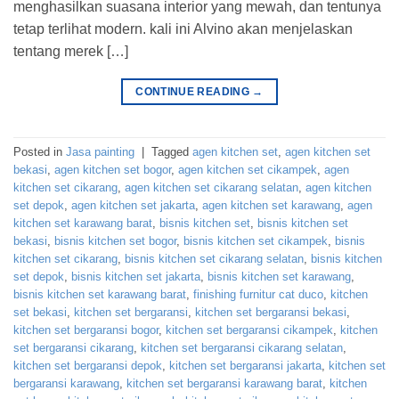
menghasilkan suasana interior yang mewah, dan tentunya
tetap terlihat modern. kali ini Alvino akan menjelaskan
tentang merek […]
CONTINUE READING
→
Posted in
Jasa painting
|
Tagged
agen kitchen set
,
agen kitchen set
bekasi
,
agen kitchen set bogor
,
agen kitchen set cikampek
,
agen
kitchen set cikarang
,
agen kitchen set cikarang selatan
,
agen kitchen
set depok
,
agen kitchen set jakarta
,
agen kitchen set karawang
,
agen
kitchen set karawang barat
,
bisnis kitchen set
,
bisnis kitchen set
bekasi
,
bisnis kitchen set bogor
,
bisnis kitchen set cikampek
,
bisnis
kitchen set cikarang
,
bisnis kitchen set cikarang selatan
,
bisnis kitchen
set depok
,
bisnis kitchen set jakarta
,
bisnis kitchen set karawang
,
bisnis kitchen set karawang barat
,
finishing furnitur cat duco
,
kitchen
set bekasi
,
kitchen set bergaransi
,
kitchen set bergaransi bekasi
,
kitchen set bergaransi bogor
,
kitchen set bergaransi cikampek
,
kitchen
set bergaransi cikarang
,
kitchen set bergaransi cikarang selatan
,
kitchen set bergaransi depok
,
kitchen set bergaransi jakarta
,
kitchen set
bergaransi karawang
,
kitchen set bergaransi karawang barat
,
kitchen