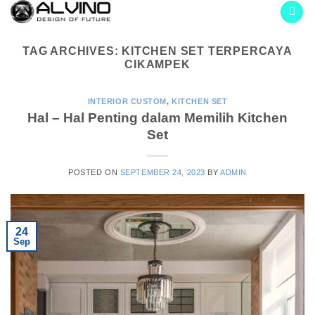
Skip
to
content
TAG ARCHIVES:
KITCHEN SET TERPERCAYA
CIKAMPEK
INTERIOR CUSTOM
,
KITCHEN SET
Hal – Hal Penting dalam Memilih Kitchen
Set
POSTED ON
SEPTEMBER 24, 2023
BY
ADMIN
24
Sep