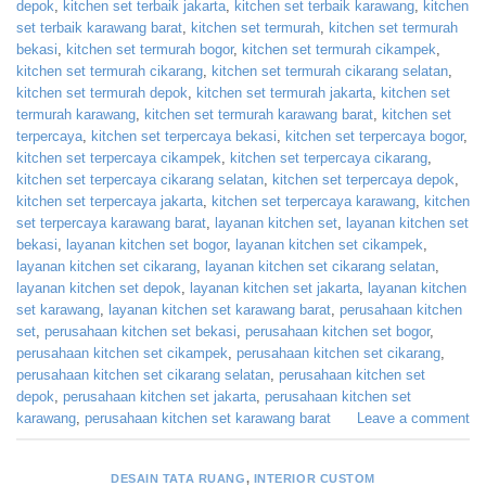
depok
,
kitchen set terbaik jakarta
,
kitchen set terbaik karawang
,
kitchen
set terbaik karawang barat
,
kitchen set termurah
,
kitchen set termurah
bekasi
,
kitchen set termurah bogor
,
kitchen set termurah cikampek
,
kitchen set termurah cikarang
,
kitchen set termurah cikarang selatan
,
kitchen set termurah depok
,
kitchen set termurah jakarta
,
kitchen set
termurah karawang
,
kitchen set termurah karawang barat
,
kitchen set
terpercaya
,
kitchen set terpercaya bekasi
,
kitchen set terpercaya bogor
,
kitchen set terpercaya cikampek
,
kitchen set terpercaya cikarang
,
kitchen set terpercaya cikarang selatan
,
kitchen set terpercaya depok
,
kitchen set terpercaya jakarta
,
kitchen set terpercaya karawang
,
kitchen
set terpercaya karawang barat
,
layanan kitchen set
,
layanan kitchen set
bekasi
,
layanan kitchen set bogor
,
layanan kitchen set cikampek
,
layanan kitchen set cikarang
,
layanan kitchen set cikarang selatan
,
layanan kitchen set depok
,
layanan kitchen set jakarta
,
layanan kitchen
set karawang
,
layanan kitchen set karawang barat
,
perusahaan kitchen
set
,
perusahaan kitchen set bekasi
,
perusahaan kitchen set bogor
,
perusahaan kitchen set cikampek
,
perusahaan kitchen set cikarang
,
perusahaan kitchen set cikarang selatan
,
perusahaan kitchen set
depok
,
perusahaan kitchen set jakarta
,
perusahaan kitchen set
karawang
,
perusahaan kitchen set karawang barat
Leave a comment
DESAIN TATA RUANG
,
INTERIOR CUSTOM