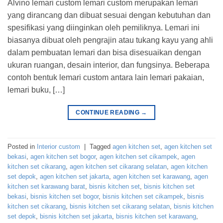
Alvino lemari custom lemari custom merupakan lemari
yang dirancang dan dibuat sesuai dengan kebutuhan dan
spesifikasi yang diinginkan oleh pemiliknya. Lemari ini
biasanya dibuat oleh pengrajin atau tukang kayu yang ahli
dalam pembuatan lemari dan bisa disesuaikan dengan
ukuran ruangan, desain interior, dan fungsinya. Beberapa
contoh bentuk lemari custom antara lain lemari pakaian,
lemari buku, […]
CONTINUE READING
→
Posted in
Interior custom
|
Tagged
agen kitchen set
,
agen kitchen set
bekasi
,
agen kitchen set bogor
,
agen kitchen set cikampek
,
agen
kitchen set cikarang
,
agen kitchen set cikarang selatan
,
agen kitchen
set depok
,
agen kitchen set jakarta
,
agen kitchen set karawang
,
agen
kitchen set karawang barat
,
bisnis kitchen set
,
bisnis kitchen set
bekasi
,
bisnis kitchen set bogor
,
bisnis kitchen set cikampek
,
bisnis
kitchen set cikarang
,
bisnis kitchen set cikarang selatan
,
bisnis kitchen
set depok
,
bisnis kitchen set jakarta
,
bisnis kitchen set karawang
,