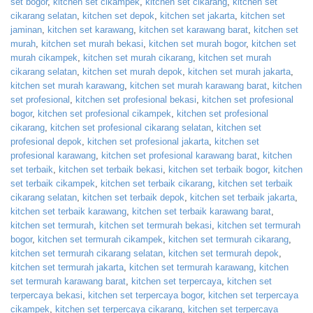
set bogor
,
kitchen set cikampek
,
kitchen set cikarang
,
kitchen set
cikarang selatan
,
kitchen set depok
,
kitchen set jakarta
,
kitchen set
jaminan
,
kitchen set karawang
,
kitchen set karawang barat
,
kitchen set
murah
,
kitchen set murah bekasi
,
kitchen set murah bogor
,
kitchen set
murah cikampek
,
kitchen set murah cikarang
,
kitchen set murah
cikarang selatan
,
kitchen set murah depok
,
kitchen set murah jakarta
,
kitchen set murah karawang
,
kitchen set murah karawang barat
,
kitchen
set profesional
,
kitchen set profesional bekasi
,
kitchen set profesional
bogor
,
kitchen set profesional cikampek
,
kitchen set profesional
cikarang
,
kitchen set profesional cikarang selatan
,
kitchen set
profesional depok
,
kitchen set profesional jakarta
,
kitchen set
profesional karawang
,
kitchen set profesional karawang barat
,
kitchen
set terbaik
,
kitchen set terbaik bekasi
,
kitchen set terbaik bogor
,
kitchen
set terbaik cikampek
,
kitchen set terbaik cikarang
,
kitchen set terbaik
cikarang selatan
,
kitchen set terbaik depok
,
kitchen set terbaik jakarta
,
kitchen set terbaik karawang
,
kitchen set terbaik karawang barat
,
kitchen set termurah
,
kitchen set termurah bekasi
,
kitchen set termurah
bogor
,
kitchen set termurah cikampek
,
kitchen set termurah cikarang
,
kitchen set termurah cikarang selatan
,
kitchen set termurah depok
,
kitchen set termurah jakarta
,
kitchen set termurah karawang
,
kitchen
set termurah karawang barat
,
kitchen set terpercaya
,
kitchen set
terpercaya bekasi
,
kitchen set terpercaya bogor
,
kitchen set terpercaya
cikampek
,
kitchen set terpercaya cikarang
,
kitchen set terpercaya