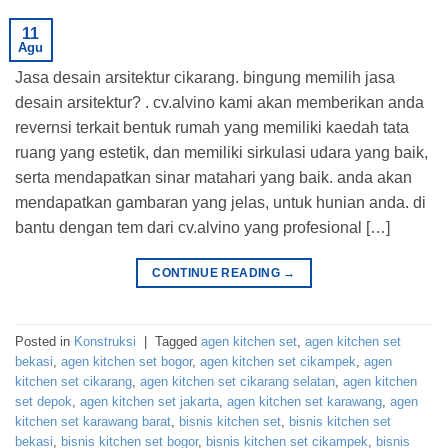
11
Agu
Jasa desain arsitektur cikarang. bingung memilih jasa
desain arsitektur? . cv.alvino kami akan memberikan anda
revernsi terkait bentuk rumah yang memiliki kaedah tata
ruang yang estetik, dan memiliki sirkulasi udara yang baik,
serta mendapatkan sinar matahari yang baik. anda akan
mendapatkan gambaran yang jelas, untuk hunian anda. di
bantu dengan tem dari cv.alvino yang profesional […]
CONTINUE READING
→
Posted in
Konstruksi
|
Tagged
agen kitchen set
,
agen kitchen set
bekasi
,
agen kitchen set bogor
,
agen kitchen set cikampek
,
agen
kitchen set cikarang
,
agen kitchen set cikarang selatan
,
agen kitchen
set depok
,
agen kitchen set jakarta
,
agen kitchen set karawang
,
agen
kitchen set karawang barat
,
bisnis kitchen set
,
bisnis kitchen set
bekasi
,
bisnis kitchen set bogor
,
bisnis kitchen set cikampek
,
bisnis