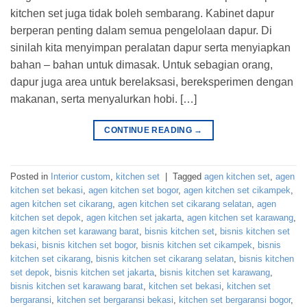
kitchen set juga tidak boleh sembarang. Kabinet dapur
berperan penting dalam semua pengelolaan dapur. Di
sinilah kita menyimpan peralatan dapur serta menyiapkan
bahan – bahan untuk dimasak. Untuk sebagian orang,
dapur juga area untuk berelaksasi, bereksperimen dengan
makanan, serta menyalurkan hobi. […]
CONTINUE READING
→
Posted in
Interior custom
,
kitchen set
|
Tagged
agen kitchen set
,
agen
kitchen set bekasi
,
agen kitchen set bogor
,
agen kitchen set cikampek
,
agen kitchen set cikarang
,
agen kitchen set cikarang selatan
,
agen
kitchen set depok
,
agen kitchen set jakarta
,
agen kitchen set karawang
,
agen kitchen set karawang barat
,
bisnis kitchen set
,
bisnis kitchen set
bekasi
,
bisnis kitchen set bogor
,
bisnis kitchen set cikampek
,
bisnis
kitchen set cikarang
,
bisnis kitchen set cikarang selatan
,
bisnis kitchen
set depok
,
bisnis kitchen set jakarta
,
bisnis kitchen set karawang
,
bisnis kitchen set karawang barat
,
kitchen set bekasi
,
kitchen set
bergaransi
,
kitchen set bergaransi bekasi
,
kitchen set bergaransi bogor
,