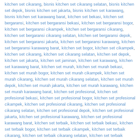
kitchen set cikarang
,
bisnis kitchen set cikarang selatan
,
bisnis kitchen
set depok
,
bisnis kitchen set jakarta
,
bisnis kitchen set karawang
,
bisnis kitchen set karawang barat
,
kitchen set bekasi
,
kitchen set
bergaransi
,
kitchen set bergaransi bekasi
,
kitchen set bergaransi bogor
,
kitchen set bergaransi cikampek
,
kitchen set bergaransi cikarang
,
kitchen set bergaransi cikarang selatan
,
kitchen set bergaransi depok
,
kitchen set bergaransi jakarta
,
kitchen set bergaransi karawang
,
kitchen
set bergaransi karawang barat
,
kitchen set bogor
,
kitchen set cikampek
,
kitchen set cikarang
,
kitchen set cikarang selatan
,
kitchen set depok
,
kitchen set jakarta
,
kitchen set jaminan
,
kitchen set karawang
,
kitchen
set karawang barat
,
kitchen set murah
,
kitchen set murah bekasi
,
kitchen set murah bogor
,
kitchen set murah cikampek
,
kitchen set
murah cikarang
,
kitchen set murah cikarang selatan
,
kitchen set murah
depok
,
kitchen set murah jakarta
,
kitchen set murah karawang
,
kitchen
set murah karawang barat
,
kitchen set profesional
,
kitchen set
profesional bekasi
,
kitchen set profesional bogor
,
kitchen set profesional
cikampek
,
kitchen set profesional cikarang
,
kitchen set profesional
cikarang selatan
,
kitchen set profesional depok
,
kitchen set profesional
jakarta
,
kitchen set profesional karawang
,
kitchen set profesional
karawang barat
,
kitchen set terbaik
,
kitchen set terbaik bekasi
,
kitchen
set terbaik bogor
,
kitchen set terbaik cikampek
,
kitchen set terbaik
cikarang
,
kitchen set terbaik cikarang selatan
,
kitchen set terbaik