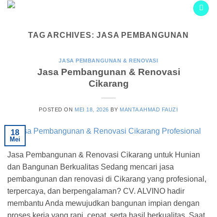
Skip
to
content
TAG ARCHIVES:
JASA PEMBANGUNAN
JASA PEMBANGUNAN & RENOVASI
Jasa Pembangunan & Renovasi
Cikarang
POSTED ON
MEI 18, 2026
BY
MANTA AHMAD FAUZI
18
Mei
Jasa Pembangunan & Renovasi Cikarang untuk Hunian
dan Bangunan Berkualitas Sedang mencari jasa
pembangunan dan renovasi di Cikarang yang profesional,
terpercaya, dan berpengalaman? CV. ALVINO hadir
membantu Anda mewujudkan bangunan impian dengan
proses kerja yang rapi, cepat, serta hasil berkualitas. Saat