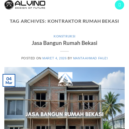
Skip
to
content
TAG ARCHIVES:
KONTRAKTOR RUMAH BEKASI
KONSTRUKSI
Jasa Bangun Rumah Bekasi
POSTED ON
MARET 4, 2026
BY
MANTA AHMAD FAUZI
04
Mar