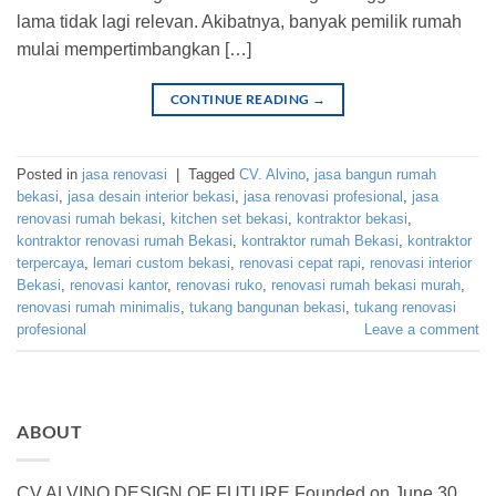
lama tidak lagi relevan. Akibatnya, banyak pemilik rumah
mulai mempertimbangkan […]
CONTINUE READING
→
Posted in
jasa renovasi
|
Tagged
CV. Alvino
,
jasa bangun rumah
bekasi
,
jasa desain interior bekasi
,
jasa renovasi profesional
,
jasa
renovasi rumah bekasi
,
kitchen set bekasi
,
kontraktor bekasi
,
kontraktor renovasi rumah Bekasi
,
kontraktor rumah Bekasi
,
kontraktor
terpercaya
,
lemari custom bekasi
,
renovasi cepat rapi
,
renovasi interior
Bekasi
,
renovasi kantor
,
renovasi ruko
,
renovasi rumah bekasi murah
,
renovasi rumah minimalis
,
tukang bangunan bekasi
,
tukang renovasi
profesional
Leave a comment
ABOUT
CV ALVINO DESIGN OF FUTURE Founded on June 30,