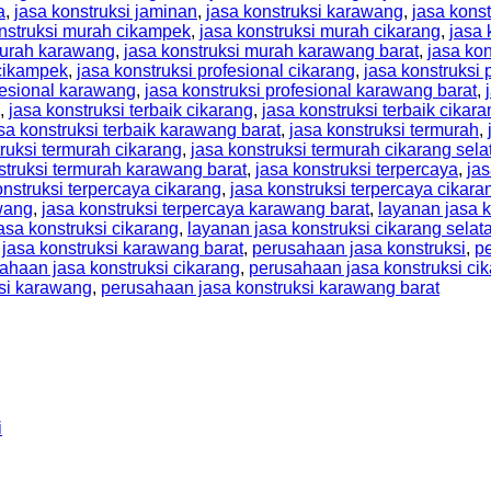
a
,
jasa konstruksi jaminan
,
jasa konstruksi karawang
,
jasa kons
nstruksi murah cikampek
,
jasa konstruksi murah cikarang
,
jasa 
murah karawang
,
jasa konstruksi murah karawang barat
,
jasa kon
 cikampek
,
jasa konstruksi profesional cikarang
,
jasa konstruksi 
fesional karawang
,
jasa konstruksi profesional karawang barat
,
,
jasa konstruksi terbaik cikarang
,
jasa konstruksi terbaik cikar
sa konstruksi terbaik karawang barat
,
jasa konstruksi termurah
,
truksi termurah cikarang
,
jasa konstruksi termurah cikarang sela
struksi termurah karawang barat
,
jasa konstruksi terpercaya
,
jas
onstruksi terpercaya cikarang
,
jasa konstruksi terpercaya cikara
awang
,
jasa konstruksi terpercaya karawang barat
,
layanan jasa k
asa konstruksi cikarang
,
layanan jasa konstruksi cikarang selat
 jasa konstruksi karawang barat
,
perusahaan jasa konstruksi
,
pe
ahaan jasa konstruksi cikarang
,
perusahaan jasa konstruksi cik
si karawang
,
perusahaan jasa konstruksi karawang barat
i