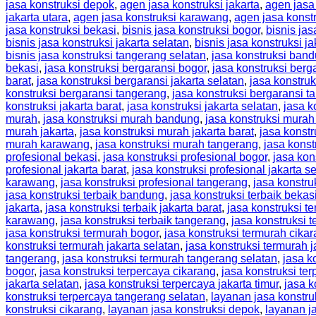
jasa konstruksi depok
,
agen jasa konstruksi jakarta
,
agen jasa 
jakarta utara
,
agen jasa konstruksi karawang
,
agen jasa konst
jasa konstruksi bekasi
,
bisnis jasa konstruksi bogor
,
bisnis jas
bisnis jasa konstruksi jakarta selatan
,
bisnis jasa konstruksi ja
bisnis jasa konstruksi tangerang selatan
,
jasa konstruksi ban
bekasi
,
jasa konstruksi bergaransi bogor
,
jasa konstruksi berg
barat
,
jasa konstruksi bergaransi jakarta selatan
,
jasa konstruk
konstruksi bergaransi tangerang
,
jasa konstruksi bergaransi t
konstruksi jakarta barat
,
jasa konstruksi jakarta selatan
,
jasa k
murah
,
jasa konstruksi murah bandung
,
jasa konstruksi murah
murah jakarta
,
jasa konstruksi murah jakarta barat
,
jasa konstr
murah karawang
,
jasa konstruksi murah tangerang
,
jasa konst
profesional bekasi
,
jasa konstruksi profesional bogor
,
jasa kon
profesional jakarta barat
,
jasa konstruksi profesional jakarta s
karawang
,
jasa konstruksi profesional tangerang
,
jasa konstru
jasa konstruksi terbaik bandung
,
jasa konstruksi terbaik bekas
jakarta
,
jasa konstruksi terbaik jakarta barat
,
jasa konstruksi te
karawang
,
jasa konstruksi terbaik tangerang
,
jasa konstruksi 
jasa konstruksi termurah bogor
,
jasa konstruksi termurah cika
konstruksi termurah jakarta selatan
,
jasa konstruksi termurah j
tangerang
,
jasa konstruksi termurah tangerang selatan
,
jasa k
bogor
,
jasa konstruksi terpercaya cikarang
,
jasa konstruksi te
jakarta selatan
,
jasa konstruksi terpercaya jakarta timur
,
jasa k
konstruksi terpercaya tangerang selatan
,
layanan jasa konstru
konstruksi cikarang
,
layanan jasa konstruksi depok
,
layanan ja