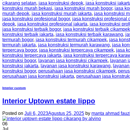
cikarang selatan
,
jasa konstruksi depok
,
jasa konstruksi jakart
konstruksi murah bekasi
,
jasa konstruksi murah bogor
,
jasa ko
murah depok
,
jasa konstruksi murah jakarta
,
jasa konstruksi 
jasa konstruksi profesional bogor
,
jasa konstruksi profesional
depok
,
jasa konstruksi profesional jakarta
,
jasa konstruksi pro
jasa konstruksi terbaik bogor
,
jasa konstruksi terbaik cikampek
konstruksi terbaik jakarta
,
jasa konstruksi terbaik karawang
,
ja
termurah bogor
,
jasa konstruksi termurah cikampek
,
jasa kons
termurah jakarta
,
jasa konstruksi termurah karawang
,
jasa kon
terpercaya bogor
,
jasa konstruksi terpercaya cikampek
,
jasa k
konstruksi terpercaya jakarta
,
jasa konstruksi terpercaya kar
konstruksi bogor
,
layanan jasa konstruksi cikampek
,
layanan j
konstruksi jakarta
,
layanan jasa konstruksi karawang
,
layanan
konstruksi bogor
,
perusahaan jasa konstruksi cikampek
,
perus
perusahaan jasa konstruksi jakarta
,
perusahaan jasa konstruk
Interior custom
Interior Uptown estate lippo
Posted on
Juli 6, 2023
Agustus 25, 2025
by
manta ahmad fauz
06
Jul