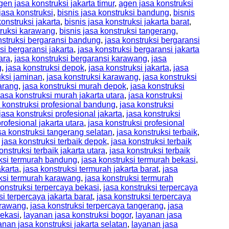
gen jasa konstruksi jakarta timur
,
agen jasa konstruksi
 jasa konstruksi
,
bisnis jasa konstruksi bandung
,
bisnis
konstruksi jakarta
,
bisnis jasa konstruksi jakarta barat
,
truksi karawang
,
bisnis jasa konstruksi tangerang
,
nstruksi bergaransi bandung
,
jasa konstruksi bergaransi
si bergaransi jakarta
,
jasa konstruksi bergaransi jakarta
ara
,
jasa konstruksi bergaransi karawang
,
jasa
g
,
jasa konstruksi depok
,
jasa konstruksi jakarta
,
jasa
uksi jaminan
,
jasa konstruksi karawang
,
jasa konstruksi
arang
,
jasa konstruksi murah depok
,
jasa konstruksi
jasa konstruksi murah jakarta utara
,
jasa konstruksi
 konstruksi profesional bandung
,
jasa konstruksi
jasa konstruksi profesional jakarta
,
jasa konstruksi
rofesional jakarta utara
,
jasa konstruksi profesional
sa konstruksi tangerang selatan
,
jasa konstruksi terbaik
,
,
jasa konstruksi terbaik depok
,
jasa konstruksi terbaik
onstruksi terbaik jakarta utara
,
jasa konstruksi terbaik
uksi termurah bandung
,
jasa konstruksi termurah bekasi
,
akarta
,
jasa konstruksi termurah jakarta barat
,
jasa
uksi termurah karawang
,
jasa konstruksi termurah
konstruksi terpercaya bekasi
,
jasa konstruksi terpercaya
si terpercaya jakarta barat
,
jasa konstruksi terpercaya
arawang
,
jasa konstruksi terpercaya tangerang
,
jasa
bekasi
,
layanan jasa konstruksi bogor
,
layanan jasa
anan jasa konstruksi jakarta selatan
,
layanan jasa