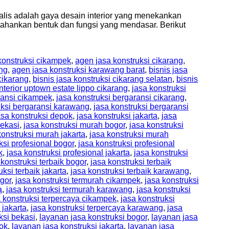
imalis adalah gaya desain interior yang menekankan
ahankan bentuk dan fungsi yang mendasar. Berikut
konstruksi cikampek
,
agen jasa konstruksi cikarang
,
ng
,
agen jasa konstruksi karawang barat
,
bisnis jasa
cikarang
,
bisnis jasa konstruksi cikarang selatan
,
bisnis
Interior uptown estate lippo cikarang
,
jasa konstruksi
ransi cikampek
,
jasa konstruksi bergaransi cikarang
,
uksi bergaransi karawang
,
jasa konstruksi bergaransi
asa konstruksi depok
,
jasa konstruksi jakarta
,
jasa
bekasi
,
jasa konstruksi murah bogor
,
jasa konstruksi
konstruksi murah jakarta
,
jasa konstruksi murah
ksi profesional bogor
,
jasa konstruksi profesional
k
,
jasa konstruksi profesional jakarta
,
jasa konstruksi
 konstruksi terbaik bogor
,
jasa konstruksi terbaik
uksi terbaik jakarta
,
jasa konstruksi terbaik karawang
,
ogor
,
jasa konstruksi termurah cikampek
,
jasa konstruksi
a
,
jasa konstruksi termurah karawang
,
jasa konstruksi
a konstruksi terpercaya cikampek
,
jasa konstruksi
 jakarta
,
jasa konstruksi terpercaya karawang
,
jasa
ksi bekasi
,
layanan jasa konstruksi bogor
,
layanan jasa
pok
,
layanan jasa konstruksi jakarta
,
layanan jasa