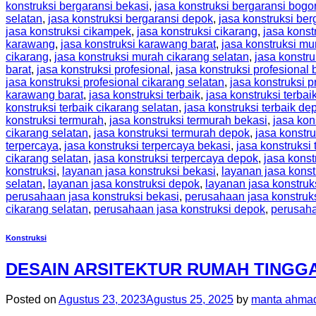
konstruksi bergaransi bekasi
,
jasa konstruksi bergaransi bogo
selatan
,
jasa konstruksi bergaransi depok
,
jasa konstruksi ber
jasa konstruksi cikampek
,
jasa konstruksi cikarang
,
jasa konst
karawang
,
jasa konstruksi karawang barat
,
jasa konstruksi mu
cikarang
,
jasa konstruksi murah cikarang selatan
,
jasa konstr
barat
,
jasa konstruksi profesional
,
jasa konstruksi profesional 
jasa konstruksi profesional cikarang selatan
,
jasa konstruksi 
karawang barat
,
jasa konstruksi terbaik
,
jasa konstruksi terbai
konstruksi terbaik cikarang selatan
,
jasa konstruksi terbaik de
konstruksi termurah
,
jasa konstruksi termurah bekasi
,
jasa kon
cikarang selatan
,
jasa konstruksi termurah depok
,
jasa konstru
terpercaya
,
jasa konstruksi terpercaya bekasi
,
jasa konstruksi
cikarang selatan
,
jasa konstruksi terpercaya depok
,
jasa konst
konstruksi
,
layanan jasa konstruksi bekasi
,
layanan jasa konst
selatan
,
layanan jasa konstruksi depok
,
layanan jasa konstruks
perusahaan jasa konstruksi bekasi
,
perusahaan jasa konstruk
cikarang selatan
,
perusahaan jasa konstruksi depok
,
perusaha
Konstruksi
DESAIN ARSITEKTUR RUMAH TINGG
Posted on
Agustus 23, 2023
Agustus 25, 2025
by
manta ahmad