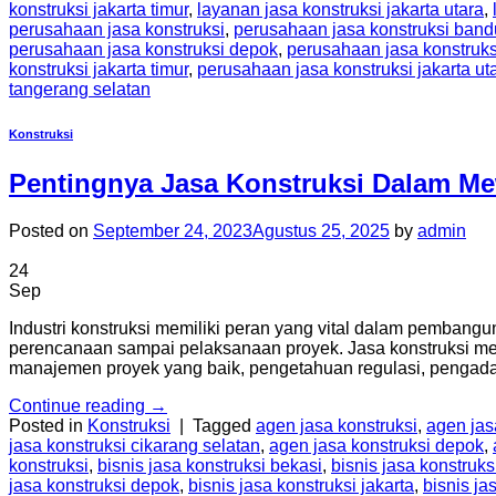
konstruksi jakarta timur
,
layanan jasa konstruksi jakarta utara
,
perusahaan jasa konstruksi
,
perusahaan jasa konstruksi ban
perusahaan jasa konstruksi depok
,
perusahaan jasa konstruksi
konstruksi jakarta timur
,
perusahaan jasa konstruksi jakarta ut
tangerang selatan
Konstruksi
Pentingnya Jasa Konstruksi Dalam M
Posted on
September 24, 2023
Agustus 25, 2025
by
admin
24
Sep
Industri konstruksi memiliki peran yang vital dalam pembangu
perencanaan sampai pelaksanaan proyek. Jasa konstruksi m
manajemen proyek yang baik, pengetahuan regulasi, pengadaa
Continue reading
→
Posted in
Konstruksi
|
Tagged
agen jasa konstruksi
,
agen jas
jasa konstruksi cikarang selatan
,
agen jasa konstruksi depok
,
konstruksi
,
bisnis jasa konstruksi bekasi
,
bisnis jasa konstruks
jasa konstruksi depok
,
bisnis jasa konstruksi jakarta
,
bisnis ja