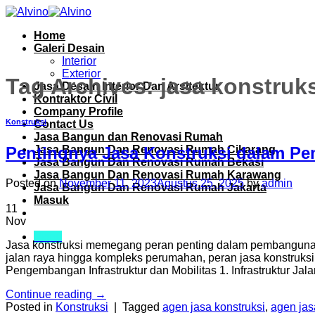
Skip
to
Home
content
Galeri Desain
Interior
Exterior
Tag Archives:
jasa konstruks
Jasa Desain Interior Dan Arsitektur
Kontraktor Civil
Company Profile
Konstruksi
Contact Us
Jasa Bangun dan Renovasi Rumah
Jasa Bangun Dan Renovasi Rumah Cikarang
Pentingnya Jasa Konstruksi dalam Pe
Jasa Bangun Dan Renovasi Rumah Bekasi
Jasa Bangun Dan Renovasi Rumah Karawang
Posted on
November 11, 2023
Agustus 25, 2025
by
admin
Jasa Bangun Dan Renovasi Rumah Jakarta
Masuk
11
Nov
Menu
Jasa konstruksi memegang peran penting dalam pembangunan i
jalan raya hingga kompleks perumahan, peran jasa konstruksi 
Pengembangan Infrastruktur dan Mobilitas 1. Infrastruktur Ja
Continue reading
→
Posted in
Konstruksi
|
Tagged
agen jasa konstruksi
,
agen jas