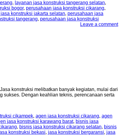
gerang
,
layanan jasa konstruksi tangerang selatan
,
ruksi bogor
,
perusahaan jasa konstruksi cikarang
,
asa konstruksi jakarta selatan
,
perusahaan jasa
struksi tangerang
,
perusahaan jasa konstruksi
Leave a comment
Jasa konstruksi melibatkan banyak kegiatan, mulai dari
sukses. Dengan keahlian teknis, perencanaan serta
truksi cikampek
,
agen jasa konstruksi cikarang
,
agen
en jasa konstruksi karawang barat
,
bisnis jasa
cikarang
,
bisnis jasa konstruksi cikarang selatan
,
bisnis
jasa konstruksi bekasi
,
jasa konstruksi bergaransi
,
jasa