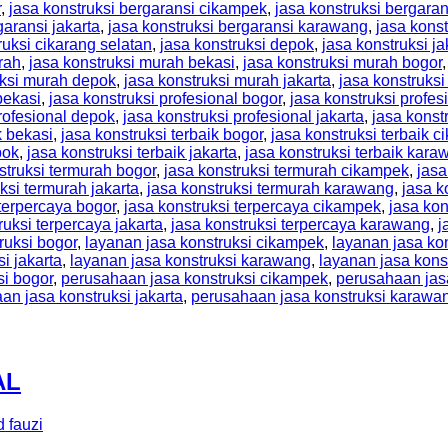
r
,
jasa konstruksi bergaransi cikampek
,
jasa konstruksi bergaran
garansi jakarta
,
jasa konstruksi bergaransi karawang
,
jasa kons
ruksi cikarang selatan
,
jasa konstruksi depok
,
jasa konstruksi ja
rah
,
jasa konstruksi murah bekasi
,
jasa konstruksi murah bogor
uksi murah depok
,
jasa konstruksi murah jakarta
,
jasa konstruks
bekasi
,
jasa konstruksi profesional bogor
,
jasa konstruksi profe
profesional depok
,
jasa konstruksi profesional jakarta
,
jasa konst
k bekasi
,
jasa konstruksi terbaik bogor
,
jasa konstruksi terbaik 
pok
,
jasa konstruksi terbaik jakarta
,
jasa konstruksi terbaik kara
struksi termurah bogor
,
jasa konstruksi termurah cikampek
,
jasa
ksi termurah jakarta
,
jasa konstruksi termurah karawang
,
jasa k
 terpercaya bogor
,
jasa konstruksi terpercaya cikampek
,
jasa kon
ruksi terpercaya jakarta
,
jasa konstruksi terpercaya karawang
,
j
ruksi bogor
,
layanan jasa konstruksi cikampek
,
layanan jasa kon
i jakarta
,
layanan jasa konstruksi karawang
,
layanan jasa kons
si bogor
,
perusahaan jasa konstruksi cikampek
,
perusahaan jasa
an jasa konstruksi jakarta
,
perusahaan jasa konstruksi karawa
AL
 fauzi