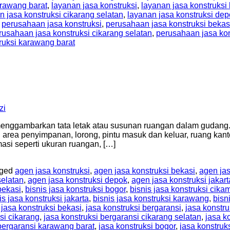
arawang barat
,
layanan jasa konstruksi
,
layanan jasa konstruksi
n jasa konstruksi cikarang selatan
,
layanan jasa konstruksi de
,
perusahaan jasa konstruksi
,
perusahaan jasa konstruksi bekas
rusahaan jasa konstruksi cikarang selatan
,
perusahaan jasa ko
ruksi karawang barat
zi
nggambarkan tata letak atau susunan ruangan dalam gudang. 
area penyimpanan, lorong, pintu masuk dan keluar, ruang kantor
si seperti ukuran ruangan, […]
gged
agen jasa konstruksi
,
agen jasa konstruksi bekasi
,
agen jas
selatan
,
agen jasa konstruksi depok
,
agen jasa konstruksi jakart
bekasi
,
bisnis jasa konstruksi bogor
,
bisnis jasa konstruksi cik
is jasa konstruksi jakarta
,
bisnis jasa konstruksi karawang
,
bisn
,
jasa konstruksi bekasi
,
jasa konstruksi bergaransi
,
jasa konstru
si cikarang
,
jasa konstruksi bergaransi cikarang selatan
,
jasa k
 bergaransi karawang barat
,
jasa konstruksi bogor
,
jasa konstruk