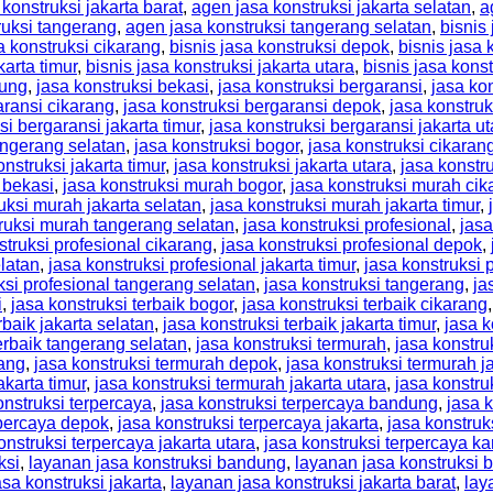
konstruksi jakarta barat
,
agen jasa konstruksi jakarta selatan
,
a
ruksi tangerang
,
agen jasa konstruksi tangerang selatan
,
bisnis
a konstruksi cikarang
,
bisnis jasa konstruksi depok
,
bisnis jasa 
karta timur
,
bisnis jasa konstruksi jakarta utara
,
bisnis jasa kons
dung
,
jasa konstruksi bekasi
,
jasa konstruksi bergaransi
,
jasa ko
aransi cikarang
,
jasa konstruksi bergaransi depok
,
jasa konstruk
si bergaransi jakarta timur
,
jasa konstruksi bergaransi jakarta ut
angerang selatan
,
jasa konstruksi bogor
,
jasa konstruksi cikaran
onstruksi jakarta timur
,
jasa konstruksi jakarta utara
,
jasa konstr
 bekasi
,
jasa konstruksi murah bogor
,
jasa konstruksi murah cik
uksi murah jakarta selatan
,
jasa konstruksi murah jakarta timur
,
ruksi murah tangerang selatan
,
jasa konstruksi profesional
,
jasa
struksi profesional cikarang
,
jasa konstruksi profesional depok
,
elatan
,
jasa konstruksi profesional jakarta timur
,
jasa konstruksi p
ksi profesional tangerang selatan
,
jasa konstruksi tangerang
,
ja
i
,
jasa konstruksi terbaik bogor
,
jasa konstruksi terbaik cikarang
rbaik jakarta selatan
,
jasa konstruksi terbaik jakarta timur
,
jasa k
terbaik tangerang selatan
,
jasa konstruksi termurah
,
jasa konstr
rang
,
jasa konstruksi termurah depok
,
jasa konstruksi termurah j
akarta timur
,
jasa konstruksi termurah jakarta utara
,
jasa konstr
onstruksi terpercaya
,
jasa konstruksi terpercaya bandung
,
jasa 
rpercaya depok
,
jasa konstruksi terpercaya jakarta
,
jasa konstruk
onstruksi terpercaya jakarta utara
,
jasa konstruksi terpercaya k
ksi
,
layanan jasa konstruksi bandung
,
layanan jasa konstruksi 
sa konstruksi jakarta
,
layanan jasa konstruksi jakarta barat
,
lay