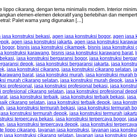
tate lippo cikarang, dengan tema minimalis modern. Interior min
angkan elemen-elemen dekoratif yang berlebihan dan mempert
netral: Palet warna yang digunakan […]
 jasa konstruksi bekasi
,
agen jasa konstruksi bogor
,
agen jasa 
epok
,
agen jasa konstruksi jakarta
,
agen jasa konstruksi karawa
i bogor
,
bisnis jasa konstruksi cikampek
,
bisnis jasa konstruksi 
sa konstruksi karawang
,
bisnis jasa konstruksi karawang barat
,
 bekasi
,
jasa konstruksi bergaransi bogor
,
jasa konstruksi berga
ergaransi depok
,
jasa konstruksi bergaransi jakarta
,
jasa konstr
ek
,
jasa konstruksi cikarang
,
jasa konstruksi cikarang selatan
,
j
 karawang barat
,
jasa konstruksi murah
,
jasa konstruksi murah 
uksi murah cikarang selatan
,
jasa konstruksi murah depok
,
jasa 
ksi profesional
,
jasa konstruksi profesional bekasi
,
jasa konstru
i profesional cikarang selatan
,
jasa konstruksi profesional depo
arat
,
jasa konstruksi terbaik
,
jasa konstruksi terbaik bekasi
,
jasa
baik cikarang selatan
,
jasa konstruksi terbaik depok
,
jasa konstr
ah
,
jasa konstruksi termurah bekasi
,
jasa konstruksi termurah b
jasa konstruksi termurah depok
,
jasa konstruksi termurah jakart
struksi terpercaya bekasi
,
jasa konstruksi terpercaya bogor
,
jas
an
,
jasa konstruksi terpercaya depok
,
jasa konstruksi terpercaya
te lippo cikarang
,
layanan jasa konstruksi
,
layanan jasa konstru
n jasa konstruksi cikarang selatan
,
layanan jasa konstruksi de