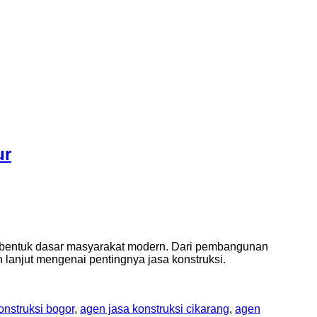
ur
membentuk dasar masyarakat modern. Dari pembangunan
h lanjut mengenai pentingnya jasa konstruksi.
onstruksi bogor
,
agen jasa konstruksi cikarang
,
agen