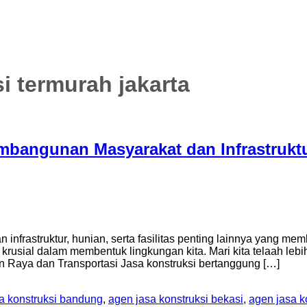
i termurah jakarta
mbangunan Masyarakat dan Infrastrukt
nfrastruktur, hunian, serta fasilitas penting lainnya yang 
krusial dalam membentuk lingkungan kita. Mari kita telaah lebi
lan Raya dan Transportasi Jasa konstruksi bertanggung […]
a konstruksi bandung
,
agen jasa konstruksi bekasi
,
agen jasa k