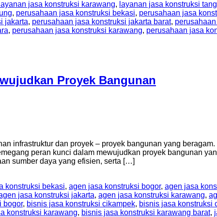
layanan jasa konstruksi karawang
,
layanan jasa konstruksi tan
dung
,
perusahaan jasa konstruksi bekasi
,
perusahaan jasa konst
 jakarta
,
perusahaan jasa konstruksi jakarta barat
,
perusahaan j
ara
,
perusahaan jasa konstruksi karawang
,
perusahaan jasa kon
ewujudkan Proyek Bangunan
nan infrastruktur dan proyek – proyek bangunan yang beragam. 
emegang peran kunci dalam mewujudkan proyek bangunan yang 
n sumber daya yang efisien, serta […]
a konstruksi bekasi
,
agen jasa konstruksi bogor
,
agen jasa kons
agen jasa konstruksi jakarta
,
agen jasa konstruksi karawang
,
ag
i bogor
,
bisnis jasa konstruksi cikampek
,
bisnis jasa konstruksi 
sa konstruksi karawang
,
bisnis jasa konstruksi karawang barat
,