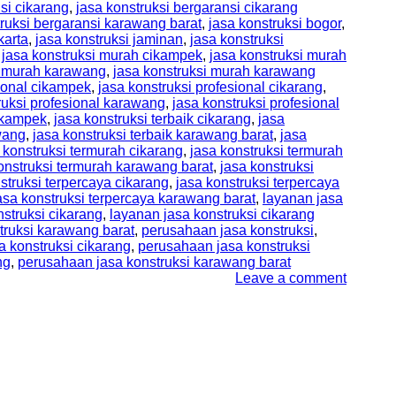
si cikarang
,
jasa konstruksi bergaransi cikarang
truksi bergaransi karawang barat
,
jasa konstruksi bogor
,
karta
,
jasa konstruksi jaminan
,
jasa konstruksi
,
jasa konstruksi murah cikampek
,
jasa konstruksi murah
i murah karawang
,
jasa konstruksi murah karawang
sional cikampek
,
jasa konstruksi profesional cikarang
,
ruksi profesional karawang
,
jasa konstruksi profesional
cikampek
,
jasa konstruksi terbaik cikarang
,
jasa
wang
,
jasa konstruksi terbaik karawang barat
,
jasa
 konstruksi termurah cikarang
,
jasa konstruksi termurah
onstruksi termurah karawang barat
,
jasa konstruksi
struksi terpercaya cikarang
,
jasa konstruksi terpercaya
asa konstruksi terpercaya karawang barat
,
layanan jasa
struksi cikarang
,
layanan jasa konstruksi cikarang
truksi karawang barat
,
perusahaan jasa konstruksi
,
 konstruksi cikarang
,
perusahaan jasa konstruksi
ng
,
perusahaan jasa konstruksi karawang barat
Leave a comment