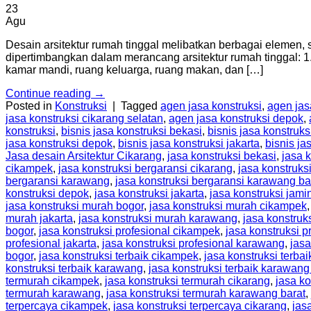
23
Agu
Desain arsitektur rumah tinggal melibatkan berbagai elemen, se
dipertimbangkan dalam merancang arsitektur rumah tinggal: 1.
kamar mandi, ruang keluarga, ruang makan, dan […]
Continue reading
→
Posted in
Konstruksi
|
Tagged
agen jasa konstruksi
,
agen jas
jasa konstruksi cikarang selatan
,
agen jasa konstruksi depok
,
konstruksi
,
bisnis jasa konstruksi bekasi
,
bisnis jasa konstruks
jasa konstruksi depok
,
bisnis jasa konstruksi jakarta
,
bisnis ja
Jasa desain Arsitektur Cikarang
,
jasa konstruksi bekasi
,
jasa 
cikampek
,
jasa konstruksi bergaransi cikarang
,
jasa konstruks
bergaransi karawang
,
jasa konstruksi bergaransi karawang ba
konstruksi depok
,
jasa konstruksi jakarta
,
jasa konstruksi jami
jasa konstruksi murah bogor
,
jasa konstruksi murah cikampek
murah jakarta
,
jasa konstruksi murah karawang
,
jasa konstruk
bogor
,
jasa konstruksi profesional cikampek
,
jasa konstruksi p
profesional jakarta
,
jasa konstruksi profesional karawang
,
jasa
bogor
,
jasa konstruksi terbaik cikampek
,
jasa konstruksi terbai
konstruksi terbaik karawang
,
jasa konstruksi terbaik karawang
termurah cikampek
,
jasa konstruksi termurah cikarang
,
jasa ko
termurah karawang
,
jasa konstruksi termurah karawang barat
,
terpercaya cikampek
,
jasa konstruksi terpercaya cikarang
,
jas