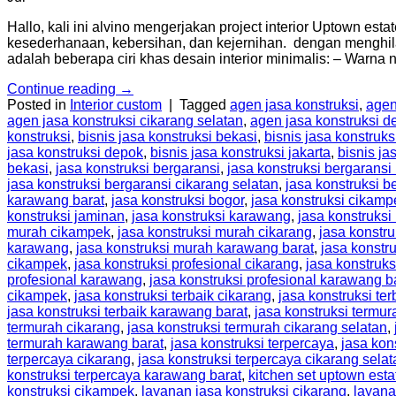
Hallo, kali ini alvino mengerjakan project interior Uptown es
kesederhanaan, kebersihan, dan kejernihan. dengan menghil
adalah beberapa ciri khas desain interior minimalis: – Warna 
Continue reading
→
Posted in
Interior custom
|
Tagged
agen jasa konstruksi
,
agen
agen jasa konstruksi cikarang selatan
,
agen jasa konstruksi d
konstruksi
,
bisnis jasa konstruksi bekasi
,
bisnis jasa konstruks
jasa konstruksi depok
,
bisnis jasa konstruksi jakarta
,
bisnis ja
bekasi
,
jasa konstruksi bergaransi
,
jasa konstruksi bergaransi
jasa konstruksi bergaransi cikarang selatan
,
jasa konstruksi b
karawang barat
,
jasa konstruksi bogor
,
jasa konstruksi cikamp
konstruksi jaminan
,
jasa konstruksi karawang
,
jasa konstruksi
murah cikampek
,
jasa konstruksi murah cikarang
,
jasa konstr
karawang
,
jasa konstruksi murah karawang barat
,
jasa konstru
cikampek
,
jasa konstruksi profesional cikarang
,
jasa konstruks
profesional karawang
,
jasa konstruksi profesional karawang b
cikampek
,
jasa konstruksi terbaik cikarang
,
jasa konstruksi ter
jasa konstruksi terbaik karawang barat
,
jasa konstruksi termur
termurah cikarang
,
jasa konstruksi termurah cikarang selatan
,
termurah karawang barat
,
jasa konstruksi terpercaya
,
jasa kon
terpercaya cikarang
,
jasa konstruksi terpercaya cikarang selat
konstruksi terpercaya karawang barat
,
kitchen set uptown esta
konstruksi cikampek
,
layanan jasa konstruksi cikarang
,
layana