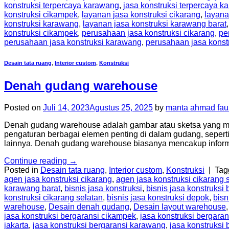
konstruksi terpercaya karawang
,
jasa konstruksi terpercaya k
konstruksi cikampek
,
layanan jasa konstruksi cikarang
,
layana
konstruksi karawang
,
layanan jasa konstruksi karawang barat
konstruksi cikampek
,
perusahaan jasa konstruksi cikarang
,
pe
perusahaan jasa konstruksi karawang
,
perusahaan jasa konst
Desain tata ruang
,
Interior custom
,
Konstruksi
Denah gudang warehouse
Posted on
Juli 14, 2023
Agustus 25, 2025
by
manta ahmad fau
Denah gudang warehouse adalah gambar atau sketsa yang me
pengaturan berbagai elemen penting di dalam gudang, seperti 
lainnya. Denah gudang warehouse biasanya mencakup informa
Continue reading
→
Posted in
Desain tata ruang
,
Interior custom
,
Konstruksi
|
Ta
agen jasa konstruksi cikarang
,
agen jasa konstruksi cikarang 
karawang barat
,
bisnis jasa konstruksi
,
bisnis jasa konstruksi 
konstruksi cikarang selatan
,
bisnis jasa konstruksi depok
,
bisn
warehouse
,
Desain denah gudang
,
Desain layout warehouse
jasa konstruksi bergaransi cikampek
,
jasa konstruksi bergaran
jakarta
,
jasa konstruksi bergaransi karawang
,
jasa konstruksi