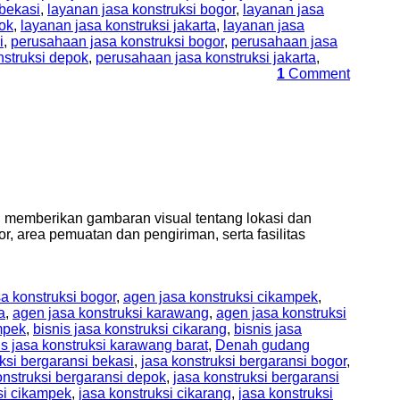
 bekasi
,
layanan jasa konstruksi bogor
,
layanan jasa
pok
,
layanan jasa konstruksi jakarta
,
layanan jasa
i
,
perusahaan jasa konstruksi bogor
,
perusahaan jasa
nstruksi depok
,
perusahaan jasa konstruksi jakarta
,
1
Comment
memberikan gambaran visual tentang lokasi dan
, area pemuatan dan pengiriman, serta fasilitas
a konstruksi bogor
,
agen jasa konstruksi cikampek
,
a
,
agen jasa konstruksi karawang
,
agen jasa konstruksi
ampek
,
bisnis jasa konstruksi cikarang
,
bisnis jasa
is jasa konstruksi karawang barat
,
Denah gudang
ksi bergaransi bekasi
,
jasa konstruksi bergaransi bogor
,
onstruksi bergaransi depok
,
jasa konstruksi bergaransi
si cikampek
,
jasa konstruksi cikarang
,
jasa konstruksi