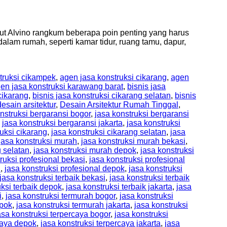
rikut Alvino rangkum beberapa poin penting yang harus
alam rumah, seperti kamar tidur, ruang tamu, dapur,
truksi cikampek
,
agen jasa konstruksi cikarang
,
agen
en jasa konstruksi karawang barat
,
bisnis jasa
cikarang
,
bisnis jasa konstruksi cikarang selatan
,
bisnis
desain arsitektur
,
Desain Arsitektur Rumah Tinggal
,
nstruksi bergaransi bogor
,
jasa konstruksi bergaransi
,
jasa konstruksi bergaransi jakarta
,
jasa konstruksi
ruksi cikarang
,
jasa konstruksi cikarang selatan
,
jasa
jasa konstruksi murah
,
jasa konstruksi murah bekasi
,
 selatan
,
jasa konstruksi murah depok
,
jasa konstruksi
ruksi profesional bekasi
,
jasa konstruksi profesional
n
,
jasa konstruksi profesional depok
,
jasa konstruksi
jasa konstruksi terbaik bekasi
,
jasa konstruksi terbaik
uksi terbaik depok
,
jasa konstruksi terbaik jakarta
,
jasa
i
,
jasa konstruksi termurah bogor
,
jasa konstruksi
epok
,
jasa konstruksi termurah jakarta
,
jasa konstruksi
asa konstruksi terpercaya bogor
,
jasa konstruksi
caya depok
,
jasa konstruksi terpercaya jakarta
,
jasa