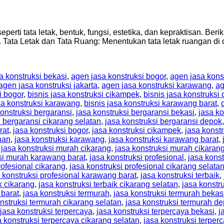
perti tata letak, bentuk, fungsi, estetika, dan kepraktisan. Be
 Tata Letak dan Tata Ruang: Menentukan tata letak ruangan di d
a konstruksi bekasi
,
agen jasa konstruksi bogor
,
agen jasa kons
agen jasa konstruksi jakarta
,
agen jasa konstruksi karawang
,
ag
i bogor
,
bisnis jasa konstruksi cikampek
,
bisnis jasa konstruksi 
sa konstruksi karawang
,
bisnis jasa konstruksi karawang barat
,
konstruksi bergaransi
,
jasa konstruksi bergaransi bekasi
,
jasa ko
i bergaransi cikarang selatan
,
jasa konstruksi bergaransi depok
rat
,
jasa konstruksi bogor
,
jasa konstruksi cikampek
,
jasa konst
nan
,
jasa konstruksi karawang
,
jasa konstruksi karawang barat
,
,
jasa konstruksi murah cikarang
,
jasa konstruksi murah cikarang
si murah karawang barat
,
jasa konstruksi profesional
,
jasa konst
rofesional cikarang
,
jasa konstruksi profesional cikarang selata
 konstruksi profesional karawang barat
,
jasa konstruksi terbaik
,
k cikarang
,
jasa konstruksi terbaik cikarang selatan
,
jasa konstr
 barat
,
jasa konstruksi termurah
,
jasa konstruksi termurah bekas
nstruksi termurah cikarang selatan
,
jasa konstruksi termurah d
jasa konstruksi terpercaya
,
jasa konstruksi terpercaya bekasi
,
j
a konstruksi terpercaya cikarang selatan
,
jasa konstruksi terper