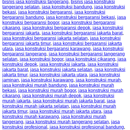
bisnis jasa konstruksi tangerang
,
bisnis jasa konstruksi
tangerang selatan
,
jasa konstruksi bandung
,
jasa konstruksi
bekasi
,
jasa konstruksi bergaransi
,
jasa konstruksi
bergaransi bandung
,
jasa konstruksi bergaransi bekasi
,
jasa
konstruksi bergaransi bogor
,
jasa konstruksi bergaransi
cikarang
,
jasa konstruksi bergaransi depok
,
jasa konstruksi
bergaransi jakarta
,
jasa konstruksi bergaransi jakarta barat
,
jasa konstruksi bergaransi jakarta selatan
,
jasa konstruksi
bergaransi jakarta timur
,
jasa konstruksi bergaransi jakarta
utara
,
jasa konstruksi bergaransi karawang
,
jasa konstruksi
bergaransi tangerang
,
jasa konstruksi bergaransi tangerang
selatan
,
jasa konstruksi bogor
,
jasa konstruksi cikarang
,
jasa
konstruksi depok
,
jasa konstruksi jakarta
,
jasa konstruksi
jakarta barat
,
jasa konstruksi jakarta selatan
,
jasa konstruksi
jakarta timur
,
jasa konstruksi jakarta utara
,
jasa konstruksi
jaminan
,
jasa konstruksi karawang
,
jasa konstruksi murah
,
jasa konstruksi murah bandung
,
jasa konstruksi murah
bekasi
,
jasa konstruksi murah bogor
,
jasa konstruksi murah
cikarang
,
jasa konstruksi murah depok
,
jasa konstruksi
murah jakarta
,
jasa konstruksi murah jakarta barat
,
jasa
konstruksi murah jakarta selatan
,
jasa konstruksi murah
jakarta timur
,
jasa konstruksi murah jakarta utara
,
jasa
konstruksi murah karawang
,
jasa konstruksi murah
tangerang
,
jasa konstruksi murah tangerang selatan
,
jasa
konstruksi profesional
,
jasa konstruksi profesional bandung
,