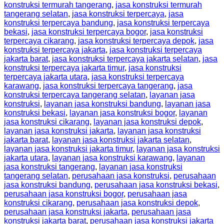
konstruksi termurah tangerang
,
jasa konstruksi termurah
tangerang selatan
,
jasa konstruksi terpercaya
,
jasa
konstruksi terpercaya bandung
,
jasa konstruksi terpercaya
bekasi
,
jasa konstruksi terpercaya bogor
,
jasa konstruksi
terpercaya cikarang
,
jasa konstruksi terpercaya depok
,
jasa
konstruksi terpercaya jakarta
,
jasa konstruksi terpercaya
jakarta barat
,
jasa konstruksi terpercaya jakarta selatan
,
jasa
konstruksi terpercaya jakarta timur
,
jasa konstruksi
terpercaya jakarta utara
,
jasa konstruksi terpercaya
karawang
,
jasa konstruksi terpercaya tangerang
,
jasa
konstruksi terpercaya tangerang selatan
,
layanan jasa
konstruksi
,
layanan jasa konstruksi bandung
,
layanan jasa
konstruksi bekasi
,
layanan jasa konstruksi bogor
,
layanan
jasa konstruksi cikarang
,
layanan jasa konstruksi depok
,
layanan jasa konstruksi jakarta
,
layanan jasa konstruksi
jakarta barat
,
layanan jasa konstruksi jakarta selatan
,
layanan jasa konstruksi jakarta timur
,
layanan jasa konstruksi
jakarta utara
,
layanan jasa konstruksi karawang
,
layanan
jasa konstruksi tangerang
,
layanan jasa konstruksi
tangerang selatan
,
perusahaan jasa konstruksi
,
perusahaan
jasa konstruksi bandung
,
perusahaan jasa konstruksi bekasi
,
perusahaan jasa konstruksi bogor
,
perusahaan jasa
konstruksi cikarang
,
perusahaan jasa konstruksi depok
,
perusahaan jasa konstruksi jakarta
,
perusahaan jasa
konstruksi jakarta barat
,
perusahaan jasa konstruksi jakarta