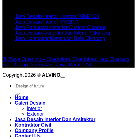
Artikel terbaru
Jasa Desain Interior Kantor di MM2100
Jasa Desain Interior MM2100
Jasa Pembuatan Interior Custom Cikarang
Jasa Desain Arsitektur dan Interior Cikarang
Jasa Kontraktor Konstruksi Baja Cikarang
WORKSHOPE
Jl. Raya Cibening – Cikedokan, Cikedokan, Kec. Cikarang
Bar., Kabupaten Bekasi, Jawa Barat 1753
Copyright 2026 ©
ALVINO
Pencarian
untuk:
Home
Galeri Desain
Interior
Exterior
Jasa Desain Interior Dan Arsitektur
Kontraktor Civil
Company Profile
Contact Us