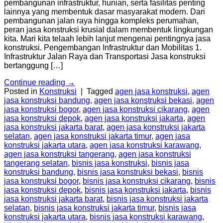
pembangunan infrastruktur, hunian, serta fasilitas penting
lainnya yang membentuk dasar masyarakat modern. Dari
pembangunan jalan raya hingga kompleks perumahan,
peran jasa konstruksi krusial dalam membentuk lingkungan
kita. Mari kita telaah lebih lanjut mengenai pentingnya jasa
konstruksi. Pengembangan Infrastruktur dan Mobilitas 1.
Infrastruktur Jalan Raya dan Transportasi Jasa konstruksi
bertanggung […]
Continue reading
→
Posted in
Konstruksi
|
Tagged
agen jasa konstruksi
,
agen
jasa konstruksi bandung
,
agen jasa konstruksi bekasi
,
agen
jasa konstruksi bogor
,
agen jasa konstruksi cikarang
,
agen
jasa konstruksi depok
,
agen jasa konstruksi jakarta
,
agen
jasa konstruksi jakarta barat
,
agen jasa konstruksi jakarta
selatan
,
agen jasa konstruksi jakarta timur
,
agen jasa
konstruksi jakarta utara
,
agen jasa konstruksi karawang
,
agen jasa konstruksi tangerang
,
agen jasa konstruksi
tangerang selatan
,
bisnis jasa konstruksi
,
bisnis jasa
konstruksi bandung
,
bisnis jasa konstruksi bekasi
,
bisnis
jasa konstruksi bogor
,
bisnis jasa konstruksi cikarang
,
bisnis
jasa konstruksi depok
,
bisnis jasa konstruksi jakarta
,
bisnis
jasa konstruksi jakarta barat
,
bisnis jasa konstruksi jakarta
selatan
,
bisnis jasa konstruksi jakarta timur
,
bisnis jasa
konstruksi jakarta utara
,
bisnis jasa konstruksi karawang
,