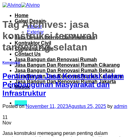
Skip
to
Home
content
Galeri Desain
Tag Archives:
jasa
Interior
Exterior
konstruksi termurah
Jasa Desain Interior Dan Arsitektur
Kontraktor Civil
tangerang selatan
Company Profile
Contact Us
Jasa Bangun dan Renovasi Rumah
Konstruksi
Jasa Bangun Dan Renovasi Rumah Cikarang
Jasa Bangun Dan Renovasi Rumah Bekasi
Pentingnya Jasa Konstruksi dalam
Jasa Bangun Dan Renovasi Rumah Karawang
Jasa Bangun Dan Renovasi Rumah Jakarta
Pembangunan Masyarakat dan
Masuk
Infrastruktur
Menu
Posted on
November 11, 2023
Agustus 25, 2025
by
admin
11
Nov
Jasa konstruksi memegang peran penting dalam