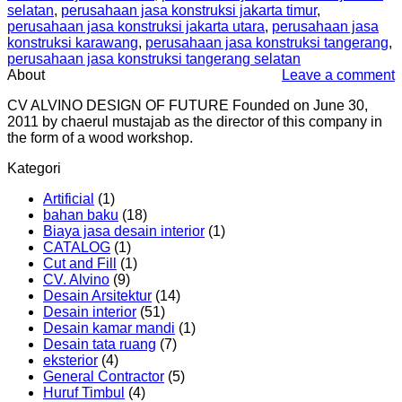
selatan
,
perusahaan jasa konstruksi jakarta timur
,
perusahaan jasa konstruksi jakarta utara
,
perusahaan jasa
konstruksi karawang
,
perusahaan jasa konstruksi tangerang
,
perusahaan jasa konstruksi tangerang selatan
About
Leave a comment
CV ALVINO DESIGN OF FUTURE Founded on June 30,
2011 by chaerul mustajab as the director of this company in
the form of a wood workshop.
Kategori
Artificial
(1)
bahan baku
(18)
Biaya jasa desain interior
(1)
CATALOG
(1)
Cut and Fill
(1)
CV. Alvino
(9)
Desain Arsitektur
(14)
Desain interior
(51)
Desain kamar mandi
(1)
Desain tata ruang
(7)
eksterior
(4)
General Contractor
(5)
Huruf Timbul
(4)