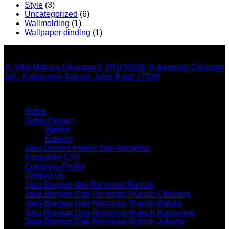
Style
(3)
Uncategorized
(6)
Wallmolding
(1)
Wallpaper dinding
(1)
Office
Jl. Villa Mutiara Cikarang 2, D10 NO28, Sukasejati, Cikarang
Sel., Kabupaten Bekasi, Jawa Barat 17530
Menu
Home
Galeri Desain
Interior
Exterior
Jasa Desain Interior Dan Arsitektur
Kontraktor Civil
Company Profile
Contact Us
Jasa Bangun dan Renovasi Rumah
Jasa Bangun Dan Renovasi Rumah Cikarang
Jasa Bangun Dan Renovasi Rumah Bekasi
Jasa Bangun Dan Renovasi Rumah Karawang
Jasa Bangun Dan Renovasi Rumah Jakarta