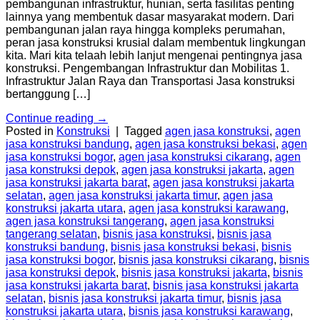
pembangunan infrastruktur, hunian, serta fasilitas penting
lainnya yang membentuk dasar masyarakat modern. Dari
pembangunan jalan raya hingga kompleks perumahan,
peran jasa konstruksi krusial dalam membentuk lingkungan
kita. Mari kita telaah lebih lanjut mengenai pentingnya jasa
konstruksi. Pengembangan Infrastruktur dan Mobilitas 1.
Infrastruktur Jalan Raya dan Transportasi Jasa konstruksi
bertanggung […]
Continue reading
→
Posted in
Konstruksi
|
Tagged
agen jasa konstruksi
,
agen
jasa konstruksi bandung
,
agen jasa konstruksi bekasi
,
agen
jasa konstruksi bogor
,
agen jasa konstruksi cikarang
,
agen
jasa konstruksi depok
,
agen jasa konstruksi jakarta
,
agen
jasa konstruksi jakarta barat
,
agen jasa konstruksi jakarta
selatan
,
agen jasa konstruksi jakarta timur
,
agen jasa
konstruksi jakarta utara
,
agen jasa konstruksi karawang
,
agen jasa konstruksi tangerang
,
agen jasa konstruksi
tangerang selatan
,
bisnis jasa konstruksi
,
bisnis jasa
konstruksi bandung
,
bisnis jasa konstruksi bekasi
,
bisnis
jasa konstruksi bogor
,
bisnis jasa konstruksi cikarang
,
bisnis
jasa konstruksi depok
,
bisnis jasa konstruksi jakarta
,
bisnis
jasa konstruksi jakarta barat
,
bisnis jasa konstruksi jakarta
selatan
,
bisnis jasa konstruksi jakarta timur
,
bisnis jasa
konstruksi jakarta utara
,
bisnis jasa konstruksi karawang
,