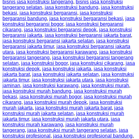
bisnis jasa konstruksi tangerang
,
bisnis jasa konstruksi
tangerang selatan
,
jasa konstruksi bandung
,
jasa konstruksi
bekasi
,
jasa konstruksi bergaransi
,
jasa konstruksi
bergaransi bandung
,
jasa konstruksi bergaransi bekasi
,
jasa
konstruksi bergaransi bogor
,
jasa konstruksi bergaransi
cikarang
,
jasa konstruksi bergaransi depok
,
jasa konstruksi
bergaransi jakarta
,
jasa konstruksi bergaransi jakarta barat
,
jasa konstruksi bergaransi jakarta selatan
,
jasa konstruksi
bergaransi jakarta timur
,
jasa konstruksi bergaransi jakarta
utara
,
jasa konstruksi bergaransi karawang
,
jasa konstruksi
bergaransi tangerang
,
jasa konstruksi bergaransi tangerang
selatan
,
jasa konstruksi bogor
,
jasa konstruksi cikarang
,
jasa
konstruksi depok
,
jasa konstruksi jakarta
,
jasa konstruksi
jakarta barat
,
jasa konstruksi jakarta selatan
,
jasa konstruksi
jakarta timur
,
jasa konstruksi jakarta utara
,
jasa konstruksi
jaminan
,
jasa konstruksi karawang
,
jasa konstruksi murah
,
jasa konstruksi murah bandung
,
jasa konstruksi murah
bekasi
,
jasa konstruksi murah bogor
,
jasa konstruksi murah
cikarang
,
jasa konstruksi murah depok
,
jasa konstruksi
murah jakarta
,
jasa konstruksi murah jakarta barat
,
jasa
konstruksi murah jakarta selatan
,
jasa konstruksi murah
jakarta timur
,
jasa konstruksi murah jakarta utara
,
jasa
konstruksi murah karawang
,
jasa konstruksi murah
tangerang
,
jasa konstruksi murah tangerang selatan
,
jasa
konstruksi profesional
,
jasa konstruksi profesional bandung
,