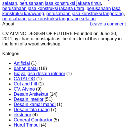
selatan
,
perusahaan jasa konstruksi jakarta timur
,
perusahaan jasa konstruksi jakarta utara
,
perusahaan jasa
konstruksi karawang
,
perusahaan jasa konstruksi tangerang
,
perusahaan jasa konstruksi tangerang selatan
About
Leave a comment
CV ALVINO DESIGN OF FUTURE Founded on June 30,
2011 by chaerul mustajab as the director of this company in
the form of a wood workshop.
Kategori
Artificial
(1)
bahan baku
(18)
Biaya jasa desain interior
(1)
CATALOG
(1)
Cut and Fill
(1)
CV. Alvino
(9)
Desain Arsitektur
(14)
Desain interior
(51)
Desain kamar mandi
(1)
Desain tata ruang
(7)
eksterior
(4)
General Contractor
(5)
Huruf Timbul
(4)