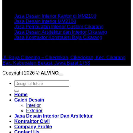
Artikel terbaru
Jasa Desain Interior Kantor di MM2100
Jasa Desain Interior MM2100
Jasa Pembuatan Interior Custom Cikarang
Jasa Desain Arsitektur dan Interior Cikarang
Jasa Kontraktor Konstruksi Baja Cikarang
WORKSHOPE
Jl. Raya Cibening – Cikedokan, Cikedokan, Kec. Cikarang
Bar., Kabupaten Bekasi, Jawa Barat 1753
Copyright 2026 ©
ALVINO
Pencarian
untuk:
Home
Galeri Desain
Interior
Exterior
Jasa Desain Interior Dan Arsitektur
Kontraktor Civil
Company Profile
Contact Us