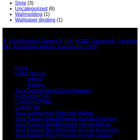
Style
(3)
Uncategorized
(6)
Wallmolding
(1)
Wallpaper dinding
(1)
Office
Jl. Villa Mutiara Cikarang 2, D10 NO28, Sukasejati, Cikarang
Sel., Kabupaten Bekasi, Jawa Barat 17530
Menu
Home
Galeri Desain
Interior
Exterior
Jasa Desain Interior Dan Arsitektur
Kontraktor Civil
Company Profile
Contact Us
Jasa Bangun dan Renovasi Rumah
Jasa Bangun Dan Renovasi Rumah Cikarang
Jasa Bangun Dan Renovasi Rumah Bekasi
Jasa Bangun Dan Renovasi Rumah Karawang
Jasa Bangun Dan Renovasi Rumah Jakarta