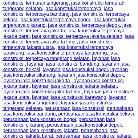
konstruksi termurah tangerang
,
jasa konstruksi termurah
tangerang selatan
,
jasa konstruksi terpercaya
,
jasa
konstruksi terpercaya bandung
,
jasa konstruksi terpercaya
bekasi
,
jasa konstruksi terpercaya bogor
,
jasa konstruksi
terpercaya cikarang
,
jasa konstruksi terpercaya depok
,
jasa
konstruksi terpercaya jakarta
,
jasa konstruksi terpercaya
jakarta barat
,
jasa konstruksi terpercaya jakarta selatan
,
jasa
konstruksi terpercaya jakarta timur
,
jasa konstruksi
terpercaya jakarta utara
,
jasa konstruksi terpercaya
karawang
,
jasa konstruksi terpercaya tangerang
,
jasa
konstruksi terpercaya tangerang selatan
,
layanan jasa
konstruksi
,
layanan jasa konstruksi bandung
,
layanan jasa
konstruksi bekasi
,
layanan jasa konstruksi bogor
,
layanan
jasa konstruksi cikarang
,
layanan jasa konstruksi depok
,
layanan jasa konstruksi jakarta
,
layanan jasa konstruksi
jakarta barat
,
layanan jasa konstruksi jakarta selatan
,
layanan jasa konstruksi jakarta timur
,
layanan jasa konstruksi
jakarta utara
,
layanan jasa konstruksi karawang
,
layanan
jasa konstruksi tangerang
,
layanan jasa konstruksi
tangerang selatan
,
perusahaan jasa konstruksi
,
perusahaan
jasa konstruksi bandung
,
perusahaan jasa konstruksi bekasi
,
perusahaan jasa konstruksi bogor
,
perusahaan jasa
konstruksi cikarang
,
perusahaan jasa konstruksi depok
,
perusahaan jasa konstruksi jakarta
,
perusahaan jasa
konstruksi jakarta barat
,
perusahaan jasa konstruksi jakarta