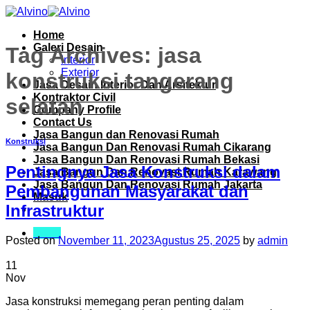
Skip
to
Home
content
Galeri Desain
Tag Archives:
jasa
Interior
Exterior
konstruksi tangerang
Jasa Desain Interior Dan Arsitektur
Kontraktor Civil
selatan
Company Profile
Contact Us
Jasa Bangun dan Renovasi Rumah
Konstruksi
Jasa Bangun Dan Renovasi Rumah Cikarang
Jasa Bangun Dan Renovasi Rumah Bekasi
Pentingnya Jasa Konstruksi dalam
Jasa Bangun Dan Renovasi Rumah Karawang
Jasa Bangun Dan Renovasi Rumah Jakarta
Pembangunan Masyarakat dan
Masuk
Infrastruktur
Menu
Posted on
November 11, 2023
Agustus 25, 2025
by
admin
11
Nov
Jasa konstruksi memegang peran penting dalam