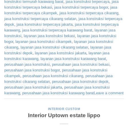
konstruksi termurah karawang barat
,
jasa konstruksi terpercaya
,
jasa
konstruksi terpercaya bekasi
,
jasa konstruksi terpercaya bogor
,
jasa
konstruksi terpercaya cikampek
,
jasa konstruksi terpercaya cikarang
,
jasa konstruksi terpercaya cikarang selatan
,
jasa konstruksi terpercaya
depok
,
jasa konstruksi terpercaya jakarta
,
jasa konstruksi terpercaya
karawang
,
jasa konstruksi terpercaya karawang barat
,
layanan jasa
konstruksi
,
layanan jasa konstruksi bekasi
,
layanan jasa konstruksi
bogor
,
layanan jasa konstruksi cikampek
,
layanan jasa konstruksi
cikarang
,
layanan jasa konstruksi cikarang selatan
,
layanan jasa
konstruksi depok
,
layanan jasa konstruksi jakarta
,
layanan jasa
konstruksi karawang
,
layanan jasa konstruksi karawang barat
,
perusahaan jasa konstruksi
,
perusahaan jasa konstruksi bekasi
,
perusahaan jasa konstruksi bogor
,
perusahaan jasa konstruksi
cikampek
,
perusahaan jasa konstruksi cikarang
,
perusahaan jasa
konstruksi cikarang selatan
,
perusahaan jasa konstruksi depok
,
perusahaan jasa konstruksi jakarta
,
perusahaan jasa konstruksi
karawang
,
perusahaan jasa konstruksi karawang barat
Leave a comment
INTERIOR CUSTOM
Interior Uptown estate lippo