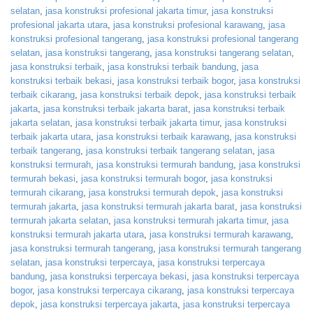
selatan
,
jasa konstruksi profesional jakarta timur
,
jasa konstruksi
profesional jakarta utara
,
jasa konstruksi profesional karawang
,
jasa
konstruksi profesional tangerang
,
jasa konstruksi profesional tangerang
selatan
,
jasa konstruksi tangerang
,
jasa konstruksi tangerang selatan
,
jasa konstruksi terbaik
,
jasa konstruksi terbaik bandung
,
jasa
konstruksi terbaik bekasi
,
jasa konstruksi terbaik bogor
,
jasa konstruksi
terbaik cikarang
,
jasa konstruksi terbaik depok
,
jasa konstruksi terbaik
jakarta
,
jasa konstruksi terbaik jakarta barat
,
jasa konstruksi terbaik
jakarta selatan
,
jasa konstruksi terbaik jakarta timur
,
jasa konstruksi
terbaik jakarta utara
,
jasa konstruksi terbaik karawang
,
jasa konstruksi
terbaik tangerang
,
jasa konstruksi terbaik tangerang selatan
,
jasa
konstruksi termurah
,
jasa konstruksi termurah bandung
,
jasa konstruksi
termurah bekasi
,
jasa konstruksi termurah bogor
,
jasa konstruksi
termurah cikarang
,
jasa konstruksi termurah depok
,
jasa konstruksi
termurah jakarta
,
jasa konstruksi termurah jakarta barat
,
jasa konstruksi
termurah jakarta selatan
,
jasa konstruksi termurah jakarta timur
,
jasa
konstruksi termurah jakarta utara
,
jasa konstruksi termurah karawang
,
jasa konstruksi termurah tangerang
,
jasa konstruksi termurah tangerang
selatan
,
jasa konstruksi terpercaya
,
jasa konstruksi terpercaya
bandung
,
jasa konstruksi terpercaya bekasi
,
jasa konstruksi terpercaya
bogor
,
jasa konstruksi terpercaya cikarang
,
jasa konstruksi terpercaya
depok
,
jasa konstruksi terpercaya jakarta
,
jasa konstruksi terpercaya