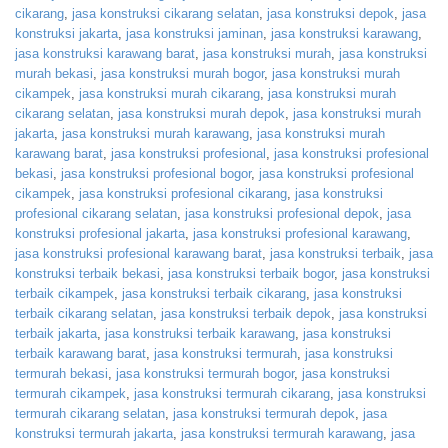
cikarang
,
jasa konstruksi cikarang selatan
,
jasa konstruksi depok
,
jasa
konstruksi jakarta
,
jasa konstruksi jaminan
,
jasa konstruksi karawang
,
jasa konstruksi karawang barat
,
jasa konstruksi murah
,
jasa konstruksi
murah bekasi
,
jasa konstruksi murah bogor
,
jasa konstruksi murah
cikampek
,
jasa konstruksi murah cikarang
,
jasa konstruksi murah
cikarang selatan
,
jasa konstruksi murah depok
,
jasa konstruksi murah
jakarta
,
jasa konstruksi murah karawang
,
jasa konstruksi murah
karawang barat
,
jasa konstruksi profesional
,
jasa konstruksi profesional
bekasi
,
jasa konstruksi profesional bogor
,
jasa konstruksi profesional
cikampek
,
jasa konstruksi profesional cikarang
,
jasa konstruksi
profesional cikarang selatan
,
jasa konstruksi profesional depok
,
jasa
konstruksi profesional jakarta
,
jasa konstruksi profesional karawang
,
jasa konstruksi profesional karawang barat
,
jasa konstruksi terbaik
,
jasa
konstruksi terbaik bekasi
,
jasa konstruksi terbaik bogor
,
jasa konstruksi
terbaik cikampek
,
jasa konstruksi terbaik cikarang
,
jasa konstruksi
terbaik cikarang selatan
,
jasa konstruksi terbaik depok
,
jasa konstruksi
terbaik jakarta
,
jasa konstruksi terbaik karawang
,
jasa konstruksi
terbaik karawang barat
,
jasa konstruksi termurah
,
jasa konstruksi
termurah bekasi
,
jasa konstruksi termurah bogor
,
jasa konstruksi
termurah cikampek
,
jasa konstruksi termurah cikarang
,
jasa konstruksi
termurah cikarang selatan
,
jasa konstruksi termurah depok
,
jasa
konstruksi termurah jakarta
,
jasa konstruksi termurah karawang
,
jasa