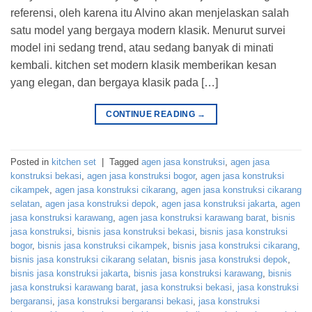
referensi, oleh karena itu Alvino akan menjelaskan salah
satu model yang bergaya modern klasik. Menurut survei
model ini sedang trend, atau sedang banyak di minati
kembali. kitchen set modern klasik memberikan kesan
yang elegan, dan bergaya klasik pada […]
CONTINUE READING
→
Posted in
kitchen set
|
Tagged
agen jasa konstruksi
,
agen jasa
konstruksi bekasi
,
agen jasa konstruksi bogor
,
agen jasa konstruksi
cikampek
,
agen jasa konstruksi cikarang
,
agen jasa konstruksi cikarang
selatan
,
agen jasa konstruksi depok
,
agen jasa konstruksi jakarta
,
agen
jasa konstruksi karawang
,
agen jasa konstruksi karawang barat
,
bisnis
jasa konstruksi
,
bisnis jasa konstruksi bekasi
,
bisnis jasa konstruksi
bogor
,
bisnis jasa konstruksi cikampek
,
bisnis jasa konstruksi cikarang
,
bisnis jasa konstruksi cikarang selatan
,
bisnis jasa konstruksi depok
,
bisnis jasa konstruksi jakarta
,
bisnis jasa konstruksi karawang
,
bisnis
jasa konstruksi karawang barat
,
jasa konstruksi bekasi
,
jasa konstruksi
bergaransi
,
jasa konstruksi bergaransi bekasi
,
jasa konstruksi