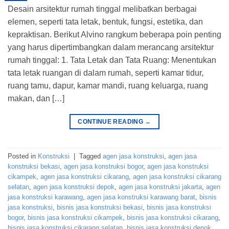
Desain arsitektur rumah tinggal melibatkan berbagai
elemen, seperti tata letak, bentuk, fungsi, estetika, dan
kepraktisan. Berikut Alvino rangkum beberapa poin penting
yang harus dipertimbangkan dalam merancang arsitektur
rumah tinggal: 1. Tata Letak dan Tata Ruang: Menentukan
tata letak ruangan di dalam rumah, seperti kamar tidur,
ruang tamu, dapur, kamar mandi, ruang keluarga, ruang
makan, dan […]
CONTINUE READING
→
Posted in
Konstruksi
|
Tagged
agen jasa konstruksi
,
agen jasa
konstruksi bekasi
,
agen jasa konstruksi bogor
,
agen jasa konstruksi
cikampek
,
agen jasa konstruksi cikarang
,
agen jasa konstruksi cikarang
selatan
,
agen jasa konstruksi depok
,
agen jasa konstruksi jakarta
,
agen
jasa konstruksi karawang
,
agen jasa konstruksi karawang barat
,
bisnis
jasa konstruksi
,
bisnis jasa konstruksi bekasi
,
bisnis jasa konstruksi
bogor
,
bisnis jasa konstruksi cikampek
,
bisnis jasa konstruksi cikarang
,
bisnis jasa konstruksi cikarang selatan
,
bisnis jasa konstruksi depok
,