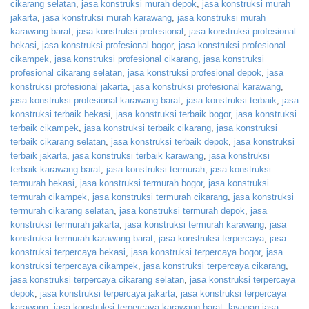
cikarang selatan
,
jasa konstruksi murah depok
,
jasa konstruksi murah
jakarta
,
jasa konstruksi murah karawang
,
jasa konstruksi murah
karawang barat
,
jasa konstruksi profesional
,
jasa konstruksi profesional
bekasi
,
jasa konstruksi profesional bogor
,
jasa konstruksi profesional
cikampek
,
jasa konstruksi profesional cikarang
,
jasa konstruksi
profesional cikarang selatan
,
jasa konstruksi profesional depok
,
jasa
konstruksi profesional jakarta
,
jasa konstruksi profesional karawang
,
jasa konstruksi profesional karawang barat
,
jasa konstruksi terbaik
,
jasa
konstruksi terbaik bekasi
,
jasa konstruksi terbaik bogor
,
jasa konstruksi
terbaik cikampek
,
jasa konstruksi terbaik cikarang
,
jasa konstruksi
terbaik cikarang selatan
,
jasa konstruksi terbaik depok
,
jasa konstruksi
terbaik jakarta
,
jasa konstruksi terbaik karawang
,
jasa konstruksi
terbaik karawang barat
,
jasa konstruksi termurah
,
jasa konstruksi
termurah bekasi
,
jasa konstruksi termurah bogor
,
jasa konstruksi
termurah cikampek
,
jasa konstruksi termurah cikarang
,
jasa konstruksi
termurah cikarang selatan
,
jasa konstruksi termurah depok
,
jasa
konstruksi termurah jakarta
,
jasa konstruksi termurah karawang
,
jasa
konstruksi termurah karawang barat
,
jasa konstruksi terpercaya
,
jasa
konstruksi terpercaya bekasi
,
jasa konstruksi terpercaya bogor
,
jasa
konstruksi terpercaya cikampek
,
jasa konstruksi terpercaya cikarang
,
jasa konstruksi terpercaya cikarang selatan
,
jasa konstruksi terpercaya
depok
,
jasa konstruksi terpercaya jakarta
,
jasa konstruksi terpercaya
karawang
,
jasa konstruksi terpercaya karawang barat
,
layanan jasa