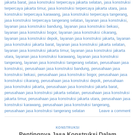
jakarta barat
,
jasa konstruksi terpercaya jakarta selatan
,
jasa konstruksi
terpercaya jakarta timur
,
jasa konstruksi terpercaya jakarta utara
,
jasa
konstruksi terpercaya karawang
,
jasa konstruksi terpercaya tangerang
,
jasa konstruksi terpercaya tangerang selatan
,
layanan jasa konstruksi
,
layanan jasa konstruksi bandung
,
layanan jasa konstruksi bekasi
,
layanan jasa konstruksi bogor
,
layanan jasa konstruksi cikarang
,
layanan jasa konstruksi depok
,
layanan jasa konstruksi jakarta
,
layanan
jasa konstruksi jakarta barat
,
layanan jasa konstruksi jakarta selatan
,
layanan jasa konstruksi jakarta timur
,
layanan jasa konstruksi jakarta
utara
,
layanan jasa konstruksi karawang
,
layanan jasa konstruksi
tangerang
,
layanan jasa konstruksi tangerang selatan
,
perusahaan jasa
konstruksi
,
perusahaan jasa konstruksi bandung
,
perusahaan jasa
konstruksi bekasi
,
perusahaan jasa konstruksi bogor
,
perusahaan jasa
konstruksi cikarang
,
perusahaan jasa konstruksi depok
,
perusahaan
jasa konstruksi jakarta
,
perusahaan jasa konstruksi jakarta barat
,
perusahaan jasa konstruksi jakarta selatan
,
perusahaan jasa konstruksi
jakarta timur
,
perusahaan jasa konstruksi jakarta utara
,
perusahaan jasa
konstruksi karawang
,
perusahaan jasa konstruksi tangerang
,
perusahaan jasa konstruksi tangerang selatan
Leave a comment
KONSTRUKSI
Pentingnya Jasa Konstruksi Dalam