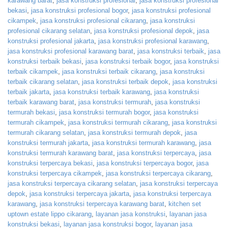
karawang barat
,
jasa konstruksi profesional
,
jasa konstruksi profesional
bekasi
,
jasa konstruksi profesional bogor
,
jasa konstruksi profesional
cikampek
,
jasa konstruksi profesional cikarang
,
jasa konstruksi
profesional cikarang selatan
,
jasa konstruksi profesional depok
,
jasa
konstruksi profesional jakarta
,
jasa konstruksi profesional karawang
,
jasa konstruksi profesional karawang barat
,
jasa konstruksi terbaik
,
jasa
konstruksi terbaik bekasi
,
jasa konstruksi terbaik bogor
,
jasa konstruksi
terbaik cikampek
,
jasa konstruksi terbaik cikarang
,
jasa konstruksi
terbaik cikarang selatan
,
jasa konstruksi terbaik depok
,
jasa konstruksi
terbaik jakarta
,
jasa konstruksi terbaik karawang
,
jasa konstruksi
terbaik karawang barat
,
jasa konstruksi termurah
,
jasa konstruksi
termurah bekasi
,
jasa konstruksi termurah bogor
,
jasa konstruksi
termurah cikampek
,
jasa konstruksi termurah cikarang
,
jasa konstruksi
termurah cikarang selatan
,
jasa konstruksi termurah depok
,
jasa
konstruksi termurah jakarta
,
jasa konstruksi termurah karawang
,
jasa
konstruksi termurah karawang barat
,
jasa konstruksi terpercaya
,
jasa
konstruksi terpercaya bekasi
,
jasa konstruksi terpercaya bogor
,
jasa
konstruksi terpercaya cikampek
,
jasa konstruksi terpercaya cikarang
,
jasa konstruksi terpercaya cikarang selatan
,
jasa konstruksi terpercaya
depok
,
jasa konstruksi terpercaya jakarta
,
jasa konstruksi terpercaya
karawang
,
jasa konstruksi terpercaya karawang barat
,
kitchen set
uptown estate lippo cikarang
,
layanan jasa konstruksi
,
layanan jasa
konstruksi bekasi
,
layanan jasa konstruksi bogor
,
layanan jasa