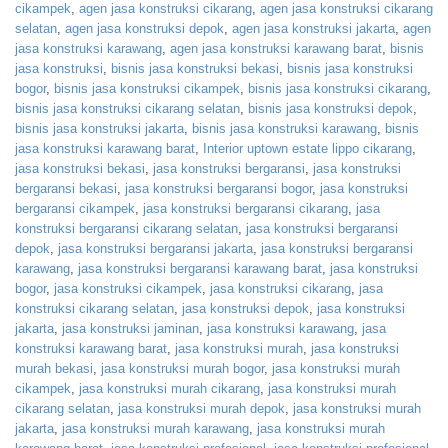
cikampek
,
agen jasa konstruksi cikarang
,
agen jasa konstruksi cikarang
selatan
,
agen jasa konstruksi depok
,
agen jasa konstruksi jakarta
,
agen
jasa konstruksi karawang
,
agen jasa konstruksi karawang barat
,
bisnis
jasa konstruksi
,
bisnis jasa konstruksi bekasi
,
bisnis jasa konstruksi
bogor
,
bisnis jasa konstruksi cikampek
,
bisnis jasa konstruksi cikarang
,
bisnis jasa konstruksi cikarang selatan
,
bisnis jasa konstruksi depok
,
bisnis jasa konstruksi jakarta
,
bisnis jasa konstruksi karawang
,
bisnis
jasa konstruksi karawang barat
,
Interior uptown estate lippo cikarang
,
jasa konstruksi bekasi
,
jasa konstruksi bergaransi
,
jasa konstruksi
bergaransi bekasi
,
jasa konstruksi bergaransi bogor
,
jasa konstruksi
bergaransi cikampek
,
jasa konstruksi bergaransi cikarang
,
jasa
konstruksi bergaransi cikarang selatan
,
jasa konstruksi bergaransi
depok
,
jasa konstruksi bergaransi jakarta
,
jasa konstruksi bergaransi
karawang
,
jasa konstruksi bergaransi karawang barat
,
jasa konstruksi
bogor
,
jasa konstruksi cikampek
,
jasa konstruksi cikarang
,
jasa
konstruksi cikarang selatan
,
jasa konstruksi depok
,
jasa konstruksi
jakarta
,
jasa konstruksi jaminan
,
jasa konstruksi karawang
,
jasa
konstruksi karawang barat
,
jasa konstruksi murah
,
jasa konstruksi
murah bekasi
,
jasa konstruksi murah bogor
,
jasa konstruksi murah
cikampek
,
jasa konstruksi murah cikarang
,
jasa konstruksi murah
cikarang selatan
,
jasa konstruksi murah depok
,
jasa konstruksi murah
jakarta
,
jasa konstruksi murah karawang
,
jasa konstruksi murah