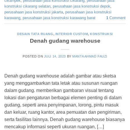
cikampek
,
perusahaan jasa konstruksi cikarang
,
perusahaan jasa
konstruksi cikarang selatan
,
perusahaan jasa konstruksi depok
,
perusahaan jasa konstruksi jakarta
,
perusahaan jasa konstruksi
karawang
,
perusahaan jasa konstruksi karawang barat
1
Comment
DESAIN TATA RUANG
,
INTERIOR CUSTOM
,
KONSTRUKSI
Denah gudang warehouse
POSTED ON
JULI 14, 2023
BY
MANTA AHMAD FAUZI
Denah gudang warehouse adalah gambar atau sketsa
yang menggambarkan tata letak atau susunan ruangan
dalam gudang. memberikan gambaran visual tentang
lokasi dan pengaturan berbagai elemen penting di dalam
gudang, seperti area penyimpanan, lorong, pintu masuk
dan keluar, ruang kantor, area pemuatan dan pengiriman,
serta fasilitas lainnya. Denah gudang warehouse biasanya
mencakup informasi seperti ukuran ruangan, […]