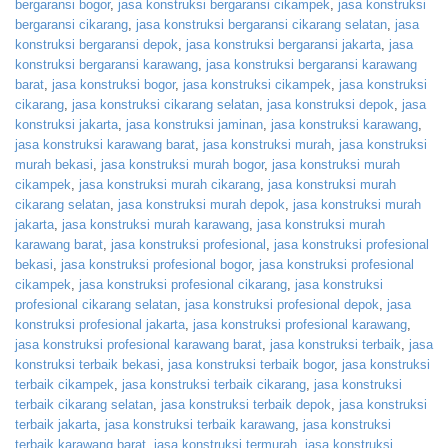
bergaransi bogor
,
jasa konstruksi bergaransi cikampek
,
jasa konstruksi
bergaransi cikarang
,
jasa konstruksi bergaransi cikarang selatan
,
jasa
konstruksi bergaransi depok
,
jasa konstruksi bergaransi jakarta
,
jasa
konstruksi bergaransi karawang
,
jasa konstruksi bergaransi karawang
barat
,
jasa konstruksi bogor
,
jasa konstruksi cikampek
,
jasa konstruksi
cikarang
,
jasa konstruksi cikarang selatan
,
jasa konstruksi depok
,
jasa
konstruksi jakarta
,
jasa konstruksi jaminan
,
jasa konstruksi karawang
,
jasa konstruksi karawang barat
,
jasa konstruksi murah
,
jasa konstruksi
murah bekasi
,
jasa konstruksi murah bogor
,
jasa konstruksi murah
cikampek
,
jasa konstruksi murah cikarang
,
jasa konstruksi murah
cikarang selatan
,
jasa konstruksi murah depok
,
jasa konstruksi murah
jakarta
,
jasa konstruksi murah karawang
,
jasa konstruksi murah
karawang barat
,
jasa konstruksi profesional
,
jasa konstruksi profesional
bekasi
,
jasa konstruksi profesional bogor
,
jasa konstruksi profesional
cikampek
,
jasa konstruksi profesional cikarang
,
jasa konstruksi
profesional cikarang selatan
,
jasa konstruksi profesional depok
,
jasa
konstruksi profesional jakarta
,
jasa konstruksi profesional karawang
,
jasa konstruksi profesional karawang barat
,
jasa konstruksi terbaik
,
jasa
konstruksi terbaik bekasi
,
jasa konstruksi terbaik bogor
,
jasa konstruksi
terbaik cikampek
,
jasa konstruksi terbaik cikarang
,
jasa konstruksi
terbaik cikarang selatan
,
jasa konstruksi terbaik depok
,
jasa konstruksi
terbaik jakarta
,
jasa konstruksi terbaik karawang
,
jasa konstruksi
terbaik karawang barat
,
jasa konstruksi termurah
,
jasa konstruksi