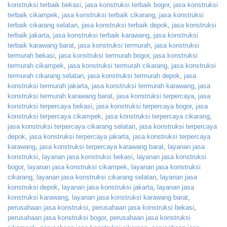
konstruksi terbaik bekasi
,
jasa konstruksi terbaik bogor
,
jasa konstruksi
terbaik cikampek
,
jasa konstruksi terbaik cikarang
,
jasa konstruksi
terbaik cikarang selatan
,
jasa konstruksi terbaik depok
,
jasa konstruksi
terbaik jakarta
,
jasa konstruksi terbaik karawang
,
jasa konstruksi
terbaik karawang barat
,
jasa konstruksi termurah
,
jasa konstruksi
termurah bekasi
,
jasa konstruksi termurah bogor
,
jasa konstruksi
termurah cikampek
,
jasa konstruksi termurah cikarang
,
jasa konstruksi
termurah cikarang selatan
,
jasa konstruksi termurah depok
,
jasa
konstruksi termurah jakarta
,
jasa konstruksi termurah karawang
,
jasa
konstruksi termurah karawang barat
,
jasa konstruksi terpercaya
,
jasa
konstruksi terpercaya bekasi
,
jasa konstruksi terpercaya bogor
,
jasa
konstruksi terpercaya cikampek
,
jasa konstruksi terpercaya cikarang
,
jasa konstruksi terpercaya cikarang selatan
,
jasa konstruksi terpercaya
depok
,
jasa konstruksi terpercaya jakarta
,
jasa konstruksi terpercaya
karawang
,
jasa konstruksi terpercaya karawang barat
,
layanan jasa
konstruksi
,
layanan jasa konstruksi bekasi
,
layanan jasa konstruksi
bogor
,
layanan jasa konstruksi cikampek
,
layanan jasa konstruksi
cikarang
,
layanan jasa konstruksi cikarang selatan
,
layanan jasa
konstruksi depok
,
layanan jasa konstruksi jakarta
,
layanan jasa
konstruksi karawang
,
layanan jasa konstruksi karawang barat
,
perusahaan jasa konstruksi
,
perusahaan jasa konstruksi bekasi
,
perusahaan jasa konstruksi bogor
,
perusahaan jasa konstruksi