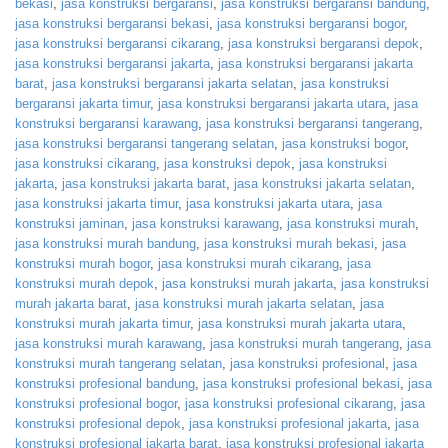
bekasi
,
jasa konstruksi bergaransi
,
jasa konstruksi bergaransi bandung
,
jasa konstruksi bergaransi bekasi
,
jasa konstruksi bergaransi bogor
,
jasa konstruksi bergaransi cikarang
,
jasa konstruksi bergaransi depok
,
jasa konstruksi bergaransi jakarta
,
jasa konstruksi bergaransi jakarta
barat
,
jasa konstruksi bergaransi jakarta selatan
,
jasa konstruksi
bergaransi jakarta timur
,
jasa konstruksi bergaransi jakarta utara
,
jasa
konstruksi bergaransi karawang
,
jasa konstruksi bergaransi tangerang
,
jasa konstruksi bergaransi tangerang selatan
,
jasa konstruksi bogor
,
jasa konstruksi cikarang
,
jasa konstruksi depok
,
jasa konstruksi
jakarta
,
jasa konstruksi jakarta barat
,
jasa konstruksi jakarta selatan
,
jasa konstruksi jakarta timur
,
jasa konstruksi jakarta utara
,
jasa
konstruksi jaminan
,
jasa konstruksi karawang
,
jasa konstruksi murah
,
jasa konstruksi murah bandung
,
jasa konstruksi murah bekasi
,
jasa
konstruksi murah bogor
,
jasa konstruksi murah cikarang
,
jasa
konstruksi murah depok
,
jasa konstruksi murah jakarta
,
jasa konstruksi
murah jakarta barat
,
jasa konstruksi murah jakarta selatan
,
jasa
konstruksi murah jakarta timur
,
jasa konstruksi murah jakarta utara
,
jasa konstruksi murah karawang
,
jasa konstruksi murah tangerang
,
jasa
konstruksi murah tangerang selatan
,
jasa konstruksi profesional
,
jasa
konstruksi profesional bandung
,
jasa konstruksi profesional bekasi
,
jasa
konstruksi profesional bogor
,
jasa konstruksi profesional cikarang
,
jasa
konstruksi profesional depok
,
jasa konstruksi profesional jakarta
,
jasa
konstruksi profesional jakarta barat
,
jasa konstruksi profesional jakarta