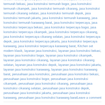
termurah bekasi
,
jasa konstruksi termurah bogor
,
jasa konstruksi
termurah cikampek
,
jasa konstruksi termurah cikarang
,
jasa konstruksi
termurah cikarang selatan
,
jasa konstruksi termurah depok
,
jasa
konstruksi termurah jakarta
,
jasa konstruksi termurah karawang
,
jasa
konstruksi termurah karawang barat
,
jasa konstruksi terpercaya
,
jasa
konstruksi terpercaya bekasi
,
jasa konstruksi terpercaya bogor
,
jasa
konstruksi terpercaya cikampek
,
jasa konstruksi terpercaya cikarang
,
jasa konstruksi terpercaya cikarang selatan
,
jasa konstruksi terpercaya
depok
,
jasa konstruksi terpercaya jakarta
,
jasa konstruksi terpercaya
karawang
,
jasa konstruksi terpercaya karawang barat
,
Kitchen set
modern klasik
,
layanan jasa konstruksi
,
layanan jasa konstruksi bekasi
,
layanan jasa konstruksi bogor
,
layanan jasa konstruksi cikampek
,
layanan jasa konstruksi cikarang
,
layanan jasa konstruksi cikarang
selatan
,
layanan jasa konstruksi depok
,
layanan jasa konstruksi jakarta
,
layanan jasa konstruksi karawang
,
layanan jasa konstruksi karawang
barat
,
perusahaan jasa konstruksi
,
perusahaan jasa konstruksi bekasi
,
perusahaan jasa konstruksi bogor
,
perusahaan jasa konstruksi
cikampek
,
perusahaan jasa konstruksi cikarang
,
perusahaan jasa
konstruksi cikarang selatan
,
perusahaan jasa konstruksi depok
,
perusahaan jasa konstruksi jakarta
,
perusahaan jasa konstruksi
karawang
,
perusahaan jasa konstruksi karawang barat
Leave a comment