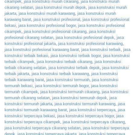
cikampek
,
jasa konstruksi murah cikarang
,
jasa konstruksi murah
cikarang selatan
,
jasa konstruksi murah depok
,
jasa konstruksi murah
jakarta
,
jasa konstruksi murah karawang
,
jasa konstruksi murah
karawang barat
,
jasa konstruksi profesional
,
jasa konstruksi profesional
bekasi
,
jasa konstruksi profesional bogor
,
jasa konstruksi profesional
cikampek
,
jasa konstruksi profesional cikarang
,
jasa konstruksi
profesional cikarang selatan
,
jasa konstruksi profesional depok
,
jasa
konstruksi profesional jakarta
,
jasa konstruksi profesional karawang
,
jasa konstruksi profesional karawang barat
,
jasa konstruksi terbaik
,
jasa
konstruksi terbaik bekasi
,
jasa konstruksi terbaik bogor
,
jasa konstruksi
terbaik cikampek
,
jasa konstruksi terbaik cikarang
,
jasa konstruksi
terbaik cikarang selatan
,
jasa konstruksi terbaik depok
,
jasa konstruksi
terbaik jakarta
,
jasa konstruksi terbaik karawang
,
jasa konstruksi
terbaik karawang barat
,
jasa konstruksi termurah
,
jasa konstruksi
termurah bekasi
,
jasa konstruksi termurah bogor
,
jasa konstruksi
termurah cikampek
,
jasa konstruksi termurah cikarang
,
jasa konstruksi
termurah cikarang selatan
,
jasa konstruksi termurah depok
,
jasa
konstruksi termurah jakarta
,
jasa konstruksi termurah karawang
,
jasa
konstruksi termurah karawang barat
,
jasa konstruksi terpercaya
,
jasa
konstruksi terpercaya bekasi
,
jasa konstruksi terpercaya bogor
,
jasa
konstruksi terpercaya cikampek
,
jasa konstruksi terpercaya cikarang
,
jasa konstruksi terpercaya cikarang selatan
,
jasa konstruksi terpercaya
depok
,
jasa konstruksi terpercaya jakarta
,
jasa konstruksi terpercaya