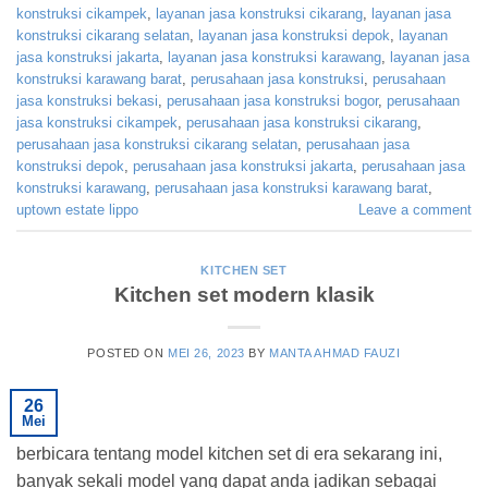
konstruksi cikampek
,
layanan jasa konstruksi cikarang
,
layanan jasa
konstruksi cikarang selatan
,
layanan jasa konstruksi depok
,
layanan
jasa konstruksi jakarta
,
layanan jasa konstruksi karawang
,
layanan jasa
konstruksi karawang barat
,
perusahaan jasa konstruksi
,
perusahaan
jasa konstruksi bekasi
,
perusahaan jasa konstruksi bogor
,
perusahaan
jasa konstruksi cikampek
,
perusahaan jasa konstruksi cikarang
,
perusahaan jasa konstruksi cikarang selatan
,
perusahaan jasa
konstruksi depok
,
perusahaan jasa konstruksi jakarta
,
perusahaan jasa
konstruksi karawang
,
perusahaan jasa konstruksi karawang barat
,
uptown estate lippo
Leave a comment
KITCHEN SET
Kitchen set modern klasik
POSTED ON
MEI 26, 2023
BY
MANTA AHMAD FAUZI
26
Mei
berbicara tentang model kitchen set di era sekarang ini,
banyak sekali model yang dapat anda jadikan sebagai