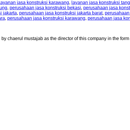
layanan jasa konstruksi karawang
,
layanan jasa konstruksi tan
dung
,
perusahaan jasa konstruksi bekasi
,
perusahaan jasa konst
 jakarta
,
perusahaan jasa konstruksi jakarta barat
,
perusahaan j
ara
,
perusahaan jasa konstruksi karawang
,
perusahaan jasa kon
aerul mustajab as the director of this company in the form