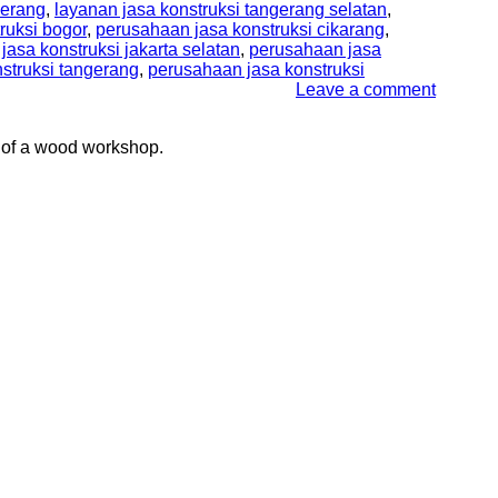
gerang
,
layanan jasa konstruksi tangerang selatan
,
ruksi bogor
,
perusahaan jasa konstruksi cikarang
,
asa konstruksi jakarta selatan
,
perusahaan jasa
struksi tangerang
,
perusahaan jasa konstruksi
Leave a comment
 of a wood workshop.