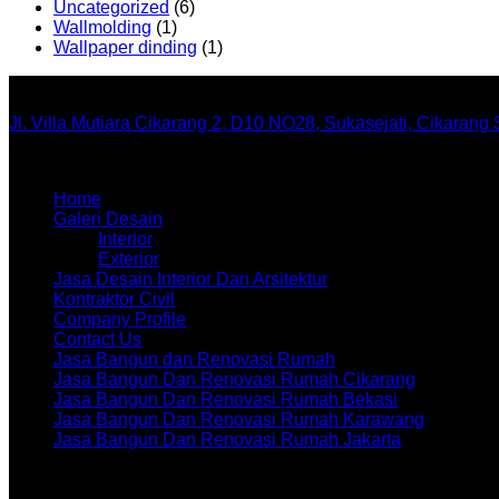
Uncategorized
(6)
Wallmolding
(1)
Wallpaper dinding
(1)
Office
Jl. Villa Mutiara Cikarang 2, D10 NO28, Sukasejati, Cikarang
Menu
Home
Galeri Desain
Interior
Exterior
Jasa Desain Interior Dan Arsitektur
Kontraktor Civil
Company Profile
Contact Us
Jasa Bangun dan Renovasi Rumah
Jasa Bangun Dan Renovasi Rumah Cikarang
Jasa Bangun Dan Renovasi Rumah Bekasi
Jasa Bangun Dan Renovasi Rumah Karawang
Jasa Bangun Dan Renovasi Rumah Jakarta
Artikel terbaru