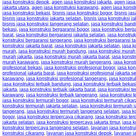
jasa konstruksi depok
,
agen jasa konstruksi jakarta
,
agen jasa 
jakarta utara
,
agen jasa konstruksi karawang
,
agen jasa konst
jasa konstruksi bekasi
,
bisnis jasa konstruksi bogor
,
bisnis jas
bisnis jasa konstruksi jakarta selatan
,
bisnis jasa konstruksi ja
bisnis jasa konstruksi tangerang selatan
,
jasa konstruksi ban
bekasi
,
jasa konstruksi bergaransi bogor
,
jasa konstruksi berg
barat
,
jasa konstruksi bergaransi jakarta selatan
,
jasa konstruk
konstruksi bergaransi tangerang
,
jasa konstruksi bergaransi t
konstruksi jakarta barat
,
jasa konstruksi jakarta selatan
,
jasa k
murah
,
jasa konstruksi murah bandung
,
jasa konstruksi murah
murah jakarta
,
jasa konstruksi murah jakarta barat
,
jasa konstr
murah karawang
,
jasa konstruksi murah tangerang
,
jasa konst
profesional bekasi
,
jasa konstruksi profesional bogor
,
jasa kon
profesional jakarta barat
,
jasa konstruksi profesional jakarta s
karawang
,
jasa konstruksi profesional tangerang
,
jasa konstru
jasa konstruksi terbaik bandung
,
jasa konstruksi terbaik bekas
jakarta
,
jasa konstruksi terbaik jakarta barat
,
jasa konstruksi te
karawang
,
jasa konstruksi terbaik tangerang
,
jasa konstruksi 
jasa konstruksi termurah bogor
,
jasa konstruksi termurah cika
konstruksi termurah jakarta selatan
,
jasa konstruksi termurah j
tangerang
,
jasa konstruksi termurah tangerang selatan
,
jasa k
bogor
,
jasa konstruksi terpercaya cikarang
,
jasa konstruksi te
jakarta selatan
,
jasa konstruksi terpercaya jakarta timur
,
jasa k
konstruksi terpercaya tangerang selatan
,
layanan jasa konstru
konstruksi cikarang
,
layanan jasa konstruksi depok
,
layanan ja