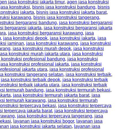
gen jasa konstruksi jakarta timur
,
agen jasa konstruksi
 jasa konstruksi
,
bisnis jasa konstruksi bandung
,
bisnis
konstruksi jakarta
,
bisnis jasa konstruksi jakarta barat
,
truksi karawang
,
bisnis jasa konstruksi tangerang
,
nstruksi bergaransi bandung
,
jasa konstruksi bergaransi
si bergaransi jakarta
,
jasa konstruksi bergaransi jakarta
ara
,
jasa konstruksi bergaransi karawang
,
jasa
g
,
jasa konstruksi depok
,
jasa konstruksi jakarta
,
jasa
uksi jaminan
,
jasa konstruksi karawang
,
jasa konstruksi
arang
,
jasa konstruksi murah depok
,
jasa konstruksi
jasa konstruksi murah jakarta utara
,
jasa konstruksi
 konstruksi profesional bandung
,
jasa konstruksi
jasa konstruksi profesional jakarta
,
jasa konstruksi
rofesional jakarta utara
,
jasa konstruksi profesional
sa konstruksi tangerang selatan
,
jasa konstruksi terbaik
,
,
jasa konstruksi terbaik depok
,
jasa konstruksi terbaik
onstruksi terbaik jakarta utara
,
jasa konstruksi terbaik
uksi termurah bandung
,
jasa konstruksi termurah bekasi
,
akarta
,
jasa konstruksi termurah jakarta barat
,
jasa
uksi termurah karawang
,
jasa konstruksi termurah
konstruksi terpercaya bekasi
,
jasa konstruksi terpercaya
si terpercaya jakarta barat
,
jasa konstruksi terpercaya
arawang
,
jasa konstruksi terpercaya tangerang
,
jasa
bekasi
,
layanan jasa konstruksi bogor
,
layanan jasa
anan jasa konstruksi jakarta selatan
,
layanan jasa