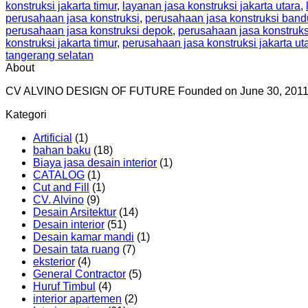
konstruksi jakarta timur
,
layanan jasa konstruksi jakarta utara
,
perusahaan jasa konstruksi
,
perusahaan jasa konstruksi ban
perusahaan jasa konstruksi depok
,
perusahaan jasa konstruksi
konstruksi jakarta timur
,
perusahaan jasa konstruksi jakarta ut
tangerang selatan
About
CV ALVINO DESIGN OF FUTURE Founded on June 30, 2011 by ch
Kategori
Artificial
(1)
bahan baku
(18)
Biaya jasa desain interior
(1)
CATALOG
(1)
Cut and Fill
(1)
CV. Alvino
(9)
Desain Arsitektur
(14)
Desain interior
(51)
Desain kamar mandi
(1)
Desain tata ruang
(7)
eksterior
(4)
General Contractor
(5)
Huruf Timbul
(4)
interior apartemen
(2)