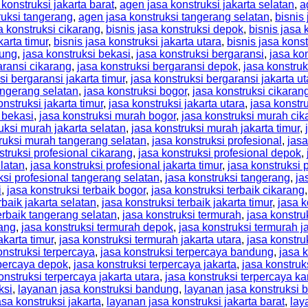
konstruksi jakarta barat
,
agen jasa konstruksi jakarta selatan
,
a
ruksi tangerang
,
agen jasa konstruksi tangerang selatan
,
bisnis
a konstruksi cikarang
,
bisnis jasa konstruksi depok
,
bisnis jasa 
karta timur
,
bisnis jasa konstruksi jakarta utara
,
bisnis jasa kons
dung
,
jasa konstruksi bekasi
,
jasa konstruksi bergaransi
,
jasa ko
aransi cikarang
,
jasa konstruksi bergaransi depok
,
jasa konstruk
si bergaransi jakarta timur
,
jasa konstruksi bergaransi jakarta ut
angerang selatan
,
jasa konstruksi bogor
,
jasa konstruksi cikaran
onstruksi jakarta timur
,
jasa konstruksi jakarta utara
,
jasa konstr
 bekasi
,
jasa konstruksi murah bogor
,
jasa konstruksi murah cik
uksi murah jakarta selatan
,
jasa konstruksi murah jakarta timur
,
ruksi murah tangerang selatan
,
jasa konstruksi profesional
,
jasa
struksi profesional cikarang
,
jasa konstruksi profesional depok
,
elatan
,
jasa konstruksi profesional jakarta timur
,
jasa konstruksi p
ksi profesional tangerang selatan
,
jasa konstruksi tangerang
,
ja
i
,
jasa konstruksi terbaik bogor
,
jasa konstruksi terbaik cikarang
rbaik jakarta selatan
,
jasa konstruksi terbaik jakarta timur
,
jasa k
terbaik tangerang selatan
,
jasa konstruksi termurah
,
jasa konstr
rang
,
jasa konstruksi termurah depok
,
jasa konstruksi termurah j
akarta timur
,
jasa konstruksi termurah jakarta utara
,
jasa konstr
onstruksi terpercaya
,
jasa konstruksi terpercaya bandung
,
jasa 
rpercaya depok
,
jasa konstruksi terpercaya jakarta
,
jasa konstruk
onstruksi terpercaya jakarta utara
,
jasa konstruksi terpercaya k
ksi
,
layanan jasa konstruksi bandung
,
layanan jasa konstruksi 
sa konstruksi jakarta
,
layanan jasa konstruksi jakarta barat
,
lay