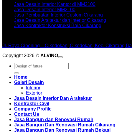
Jasa Desain Interior Kantor di MM2100
Jasa Desain Interior MM2100
Jasa Pembuatan Interior Custom Cikarang
Jasa Desain Arsitektur dan Interior Cikarang
Jasa Kontraktor Konstruksi Baja Cikarang
WORKSHOPE
Jl. Raya Cibening – Cikedokan, Cikedokan, Kec. Cikarang Ba
Copyright 2026 ©
ALVINO
Pencarian
untuk:
Home
Galeri Desain
Interior
Exterior
Jasa Desain Interior Dan Arsitektur
Kontraktor Civil
Company Profile
Contact Us
Jasa Bangun dan Renovasi Rumah
Jasa Bangun Dan Renovasi Rumah Cikarang
Jasa Bangun Dan Renovasi Rumah Bekasi