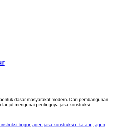
ur
membentuk dasar masyarakat modern. Dari pembangunan
h lanjut mengenai pentingnya jasa konstruksi.
onstruksi bogor
,
agen jasa konstruksi cikarang
,
agen