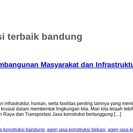
si terbaik bandung
mbangunan Masyarakat dan Infrastrukt
nfrastruktur, hunian, serta fasilitas penting lainnya yang 
krusial dalam membentuk lingkungan kita. Mari kita telaah lebi
lan Raya dan Transportasi Jasa konstruksi bertanggung […]
a konstruksi bandung
,
agen jasa konstruksi bekasi
,
agen jasa k