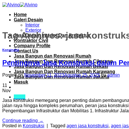
Skip
to
Home
content
Galeri Desain
Interior
Exterior
Tag Archives:
jasa konstruk
Jasa Desain Interior Dan Arsitektur
Kontraktor Civil
Company Profile
Konstruksi
Contact Us
Jasa Bangun dan Renovasi Rumah
Jasa Bangun Dan Renovasi Rumah Cikarang
Pentingnya Jasa Konstruksi dalam Pe
Jasa Bangun Dan Renovasi Rumah Bekasi
Jasa Bangun Dan Renovasi Rumah Karawang
Posted on
November 11, 2023
Agustus 25, 2025
by
admin
Jasa Bangun Dan Renovasi Rumah Jakarta
Masuk
11
Nov
Menu
Jasa konstruksi memegang peran penting dalam pembangunan i
jalan raya hingga kompleks perumahan, peran jasa konstruksi 
Pengembangan Infrastruktur dan Mobilitas 1. Infrastruktur Ja
Continue reading
→
Posted in
Konstruksi
|
Tagged
agen jasa konstruksi
,
agen jas