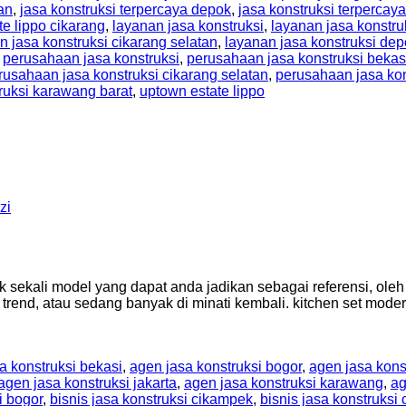
an
,
jasa konstruksi terpercaya depok
,
jasa konstruksi terpercaya
te lippo cikarang
,
layanan jasa konstruksi
,
layanan jasa konstru
n jasa konstruksi cikarang selatan
,
layanan jasa konstruksi de
,
perusahaan jasa konstruksi
,
perusahaan jasa konstruksi bekas
rusahaan jasa konstruksi cikarang selatan
,
perusahaan jasa ko
ruksi karawang barat
,
uptown estate lippo
zi
ak sekali model yang dapat anda jadikan sebagai referensi, ole
 trend, atau sedang banyak di minati kembali. kitchen set mod
a konstruksi bekasi
,
agen jasa konstruksi bogor
,
agen jasa kons
agen jasa konstruksi jakarta
,
agen jasa konstruksi karawang
,
ag
i bogor
,
bisnis jasa konstruksi cikampek
,
bisnis jasa konstruksi 