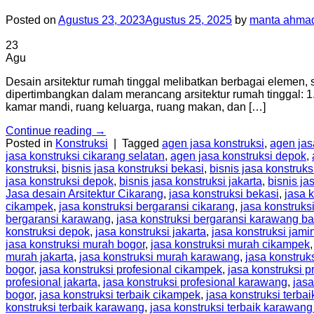
Posted on
Agustus 23, 2023
Agustus 25, 2025
by
manta ahmad
23
Agu
Desain arsitektur rumah tinggal melibatkan berbagai elemen, se
dipertimbangkan dalam merancang arsitektur rumah tinggal: 1.
kamar mandi, ruang keluarga, ruang makan, dan […]
Continue reading
→
Posted in
Konstruksi
|
Tagged
agen jasa konstruksi
,
agen jas
jasa konstruksi cikarang selatan
,
agen jasa konstruksi depok
,
konstruksi
,
bisnis jasa konstruksi bekasi
,
bisnis jasa konstruks
jasa konstruksi depok
,
bisnis jasa konstruksi jakarta
,
bisnis ja
Jasa desain Arsitektur Cikarang
,
jasa konstruksi bekasi
,
jasa 
cikampek
,
jasa konstruksi bergaransi cikarang
,
jasa konstruks
bergaransi karawang
,
jasa konstruksi bergaransi karawang ba
konstruksi depok
,
jasa konstruksi jakarta
,
jasa konstruksi jami
jasa konstruksi murah bogor
,
jasa konstruksi murah cikampek
murah jakarta
,
jasa konstruksi murah karawang
,
jasa konstruk
bogor
,
jasa konstruksi profesional cikampek
,
jasa konstruksi p
profesional jakarta
,
jasa konstruksi profesional karawang
,
jasa
bogor
,
jasa konstruksi terbaik cikampek
,
jasa konstruksi terbai
konstruksi terbaik karawang
,
jasa konstruksi terbaik karawang