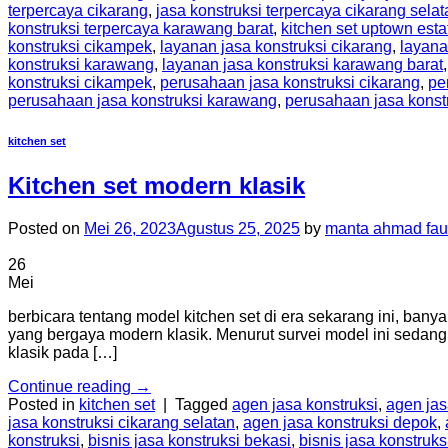
terpercaya cikarang
,
jasa konstruksi terpercaya cikarang selat
konstruksi terpercaya karawang barat
,
kitchen set uptown esta
konstruksi cikampek
,
layanan jasa konstruksi cikarang
,
layana
konstruksi karawang
,
layanan jasa konstruksi karawang barat
konstruksi cikampek
,
perusahaan jasa konstruksi cikarang
,
pe
perusahaan jasa konstruksi karawang
,
perusahaan jasa konst
kitchen set
Kitchen set modern klasik
Posted on
Mei 26, 2023
Agustus 25, 2025
by
manta ahmad fau
26
Mei
berbicara tentang model kitchen set di era sekarang ini, bany
yang bergaya modern klasik. Menurut survei model ini sedang
klasik pada […]
Continue reading
→
Posted in
kitchen set
|
Tagged
agen jasa konstruksi
,
agen jas
jasa konstruksi cikarang selatan
,
agen jasa konstruksi depok
,
konstruksi
,
bisnis jasa konstruksi bekasi
,
bisnis jasa konstruks