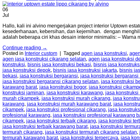
06
Jul
Hallo, kali ini alvino mengerjakan project interior Uptown es
kesederhanaan, kebersihan, dan kejernihan. dengan menghil
adalah beberapa ciri khas desain interior minimalis: – Warna 
Continue reading
→
Posted in
Interior custom
|
Tagged
agen jasa konstruksi
,
agen
agen jasa konstruksi cikarang selatan
,
agen jasa konstruksi d
konstruksi
,
bisnis jasa konstruksi bekasi
,
bisnis jasa konstruks
jasa konstruksi depok
,
bisnis jasa konstruksi jakarta
,
bisnis ja
bekasi
,
jasa konstruksi bergaransi
,
jasa konstruksi bergaransi
jasa konstruksi bergaransi cikarang selatan
,
jasa konstruksi b
karawang barat
,
jasa konstruksi bogor
,
jasa konstruksi cikamp
konstruksi jaminan
,
jasa konstruksi karawang
,
jasa konstruksi
murah cikampek
,
jasa konstruksi murah cikarang
,
jasa konstr
karawang
,
jasa konstruksi murah karawang barat
,
jasa konstru
cikampek
,
jasa konstruksi profesional cikarang
,
jasa konstruks
profesional karawang
,
jasa konstruksi profesional karawang b
cikampek
,
jasa konstruksi terbaik cikarang
,
jasa konstruksi ter
jasa konstruksi terbaik karawang barat
,
jasa konstruksi termur
termurah cikarang
,
jasa konstruksi termurah cikarang selatan
,
termurah karawang barat
,
jasa konstruksi terpercaya
,
jasa kon