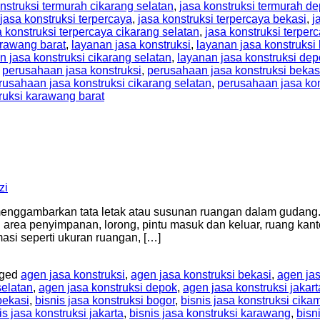
nstruksi termurah cikarang selatan
,
jasa konstruksi termurah d
jasa konstruksi terpercaya
,
jasa konstruksi terpercaya bekasi
,
j
a konstruksi terpercaya cikarang selatan
,
jasa konstruksi terper
arawang barat
,
layanan jasa konstruksi
,
layanan jasa konstruksi
n jasa konstruksi cikarang selatan
,
layanan jasa konstruksi de
,
perusahaan jasa konstruksi
,
perusahaan jasa konstruksi bekas
rusahaan jasa konstruksi cikarang selatan
,
perusahaan jasa ko
ruksi karawang barat
zi
nggambarkan tata letak atau susunan ruangan dalam gudang. 
area penyimpanan, lorong, pintu masuk dan keluar, ruang kantor
si seperti ukuran ruangan, […]
gged
agen jasa konstruksi
,
agen jasa konstruksi bekasi
,
agen jas
selatan
,
agen jasa konstruksi depok
,
agen jasa konstruksi jakart
bekasi
,
bisnis jasa konstruksi bogor
,
bisnis jasa konstruksi cik
is jasa konstruksi jakarta
,
bisnis jasa konstruksi karawang
,
bisn