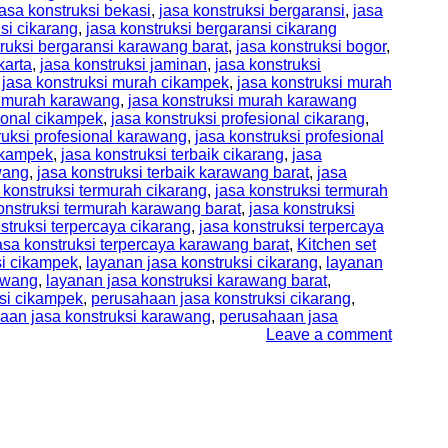
jasa konstruksi bekasi
,
jasa konstruksi bergaransi
,
jasa
si cikarang
,
jasa konstruksi bergaransi cikarang
truksi bergaransi karawang barat
,
jasa konstruksi bogor
,
karta
,
jasa konstruksi jaminan
,
jasa konstruksi
,
jasa konstruksi murah cikampek
,
jasa konstruksi murah
i murah karawang
,
jasa konstruksi murah karawang
sional cikampek
,
jasa konstruksi profesional cikarang
,
ruksi profesional karawang
,
jasa konstruksi profesional
cikampek
,
jasa konstruksi terbaik cikarang
,
jasa
wang
,
jasa konstruksi terbaik karawang barat
,
jasa
 konstruksi termurah cikarang
,
jasa konstruksi termurah
onstruksi termurah karawang barat
,
jasa konstruksi
struksi terpercaya cikarang
,
jasa konstruksi terpercaya
asa konstruksi terpercaya karawang barat
,
Kitchen set
si cikampek
,
layanan jasa konstruksi cikarang
,
layanan
rawang
,
layanan jasa konstruksi karawang barat
,
si cikampek
,
perusahaan jasa konstruksi cikarang
,
aan jasa konstruksi karawang
,
perusahaan jasa
Leave a comment