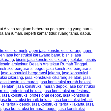
rikut Alvino rangkum beberapa poin penting yang harus
alam rumah, seperti kamar tidur, ruang tamu, dapur,
truksi cikampek
,
agen jasa konstruksi cikarang
,
agen
en jasa konstruksi karawang barat
,
bisnis jasa
cikarang
,
bisnis jasa konstruksi cikarang selatan
,
bisnis
desain arsitektur
,
Desain Arsitektur Rumah Tinggal
,
nstruksi bergaransi bogor
,
jasa konstruksi bergaransi
,
jasa konstruksi bergaransi jakarta
,
jasa konstruksi
ruksi cikarang
,
jasa konstruksi cikarang selatan
,
jasa
jasa konstruksi murah
,
jasa konstruksi murah bekasi
,
 selatan
,
jasa konstruksi murah depok
,
jasa konstruksi
ruksi profesional bekasi
,
jasa konstruksi profesional
n
,
jasa konstruksi profesional depok
,
jasa konstruksi
jasa konstruksi terbaik bekasi
,
jasa konstruksi terbaik
uksi terbaik depok
,
jasa konstruksi terbaik jakarta
,
jasa
i
,
jasa konstruksi termurah bogor
,
jasa konstruksi