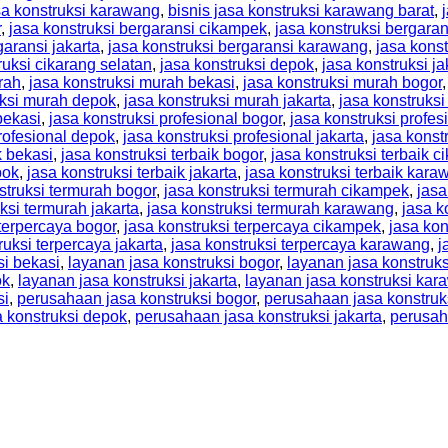
sa konstruksi karawang
,
bisnis jasa konstruksi karawang barat
,
r
,
jasa konstruksi bergaransi cikampek
,
jasa konstruksi bergaran
garansi jakarta
,
jasa konstruksi bergaransi karawang
,
jasa kons
ruksi cikarang selatan
,
jasa konstruksi depok
,
jasa konstruksi ja
rah
,
jasa konstruksi murah bekasi
,
jasa konstruksi murah bogor
uksi murah depok
,
jasa konstruksi murah jakarta
,
jasa konstruks
bekasi
,
jasa konstruksi profesional bogor
,
jasa konstruksi profe
profesional depok
,
jasa konstruksi profesional jakarta
,
jasa konst
k bekasi
,
jasa konstruksi terbaik bogor
,
jasa konstruksi terbaik 
pok
,
jasa konstruksi terbaik jakarta
,
jasa konstruksi terbaik kara
struksi termurah bogor
,
jasa konstruksi termurah cikampek
,
jasa
ksi termurah jakarta
,
jasa konstruksi termurah karawang
,
jasa k
 terpercaya bogor
,
jasa konstruksi terpercaya cikampek
,
jasa kon
ruksi terpercaya jakarta
,
jasa konstruksi terpercaya karawang
,
j
si bekasi
,
layanan jasa konstruksi bogor
,
layanan jasa konstruk
ok
,
layanan jasa konstruksi jakarta
,
layanan jasa konstruksi ka
si
,
perusahaan jasa konstruksi bogor
,
perusahaan jasa konstruk
 konstruksi depok
,
perusahaan jasa konstruksi jakarta
,
perusah