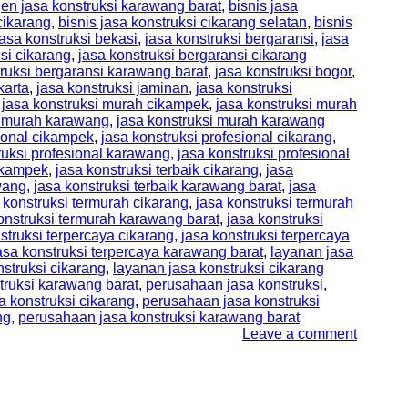
en jasa konstruksi karawang barat
,
bisnis jasa
cikarang
,
bisnis jasa konstruksi cikarang selatan
,
bisnis
jasa konstruksi bekasi
,
jasa konstruksi bergaransi
,
jasa
si cikarang
,
jasa konstruksi bergaransi cikarang
truksi bergaransi karawang barat
,
jasa konstruksi bogor
,
karta
,
jasa konstruksi jaminan
,
jasa konstruksi
,
jasa konstruksi murah cikampek
,
jasa konstruksi murah
i murah karawang
,
jasa konstruksi murah karawang
sional cikampek
,
jasa konstruksi profesional cikarang
,
ruksi profesional karawang
,
jasa konstruksi profesional
cikampek
,
jasa konstruksi terbaik cikarang
,
jasa
wang
,
jasa konstruksi terbaik karawang barat
,
jasa
 konstruksi termurah cikarang
,
jasa konstruksi termurah
onstruksi termurah karawang barat
,
jasa konstruksi
struksi terpercaya cikarang
,
jasa konstruksi terpercaya
asa konstruksi terpercaya karawang barat
,
layanan jasa
struksi cikarang
,
layanan jasa konstruksi cikarang
truksi karawang barat
,
perusahaan jasa konstruksi
,
 konstruksi cikarang
,
perusahaan jasa konstruksi
ng
,
perusahaan jasa konstruksi karawang barat
Leave a comment