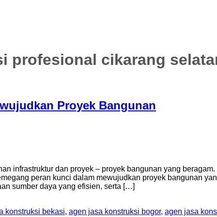
i profesional cikarang selata
ewujudkan Proyek Bangunan
nan infrastruktur dan proyek – proyek bangunan yang beragam. 
emegang peran kunci dalam mewujudkan proyek bangunan yang 
n sumber daya yang efisien, serta […]
a konstruksi bekasi
,
agen jasa konstruksi bogor
,
agen jasa kons