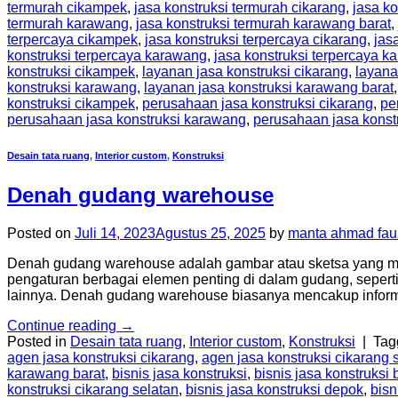
termurah cikampek
,
jasa konstruksi termurah cikarang
,
jasa ko
termurah karawang
,
jasa konstruksi termurah karawang barat
,
terpercaya cikampek
,
jasa konstruksi terpercaya cikarang
,
jas
konstruksi terpercaya karawang
,
jasa konstruksi terpercaya k
konstruksi cikampek
,
layanan jasa konstruksi cikarang
,
layana
konstruksi karawang
,
layanan jasa konstruksi karawang barat
konstruksi cikampek
,
perusahaan jasa konstruksi cikarang
,
pe
perusahaan jasa konstruksi karawang
,
perusahaan jasa konst
Desain tata ruang
,
Interior custom
,
Konstruksi
Denah gudang warehouse
Posted on
Juli 14, 2023
Agustus 25, 2025
by
manta ahmad fau
Denah gudang warehouse adalah gambar atau sketsa yang me
pengaturan berbagai elemen penting di dalam gudang, seperti 
lainnya. Denah gudang warehouse biasanya mencakup informa
Continue reading
→
Posted in
Desain tata ruang
,
Interior custom
,
Konstruksi
|
Ta
agen jasa konstruksi cikarang
,
agen jasa konstruksi cikarang 
karawang barat
,
bisnis jasa konstruksi
,
bisnis jasa konstruksi 
konstruksi cikarang selatan
,
bisnis jasa konstruksi depok
,
bisn