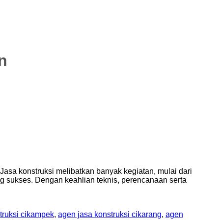
n
Jasa konstruksi melibatkan banyak kegiatan, mulai dari
sukses. Dengan keahlian teknis, perencanaan serta
truksi cikampek
,
agen jasa konstruksi cikarang
,
agen