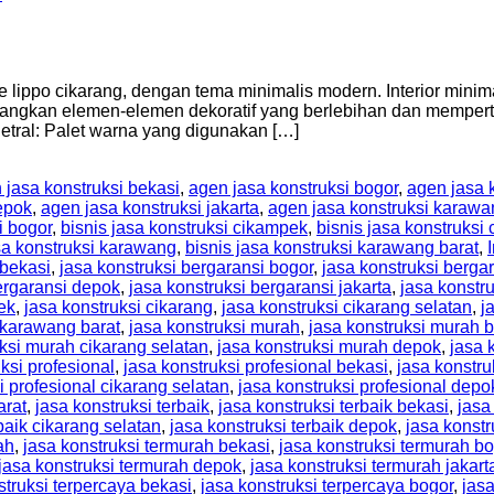
tate lippo cikarang, dengan tema minimalis modern. Interior min
angkan elemen-elemen dekoratif yang berlebihan dan mempert
netral: Palet warna yang digunakan […]
 jasa konstruksi bekasi
,
agen jasa konstruksi bogor
,
agen jasa 
epok
,
agen jasa konstruksi jakarta
,
agen jasa konstruksi karawa
i bogor
,
bisnis jasa konstruksi cikampek
,
bisnis jasa konstruksi 
sa konstruksi karawang
,
bisnis jasa konstruksi karawang barat
,
 bekasi
,
jasa konstruksi bergaransi bogor
,
jasa konstruksi berga
ergaransi depok
,
jasa konstruksi bergaransi jakarta
,
jasa konstr
ek
,
jasa konstruksi cikarang
,
jasa konstruksi cikarang selatan
,
j
 karawang barat
,
jasa konstruksi murah
,
jasa konstruksi murah 
uksi murah cikarang selatan
,
jasa konstruksi murah depok
,
jasa 
ksi profesional
,
jasa konstruksi profesional bekasi
,
jasa konstru
i profesional cikarang selatan
,
jasa konstruksi profesional depo
arat
,
jasa konstruksi terbaik
,
jasa konstruksi terbaik bekasi
,
jasa
baik cikarang selatan
,
jasa konstruksi terbaik depok
,
jasa konstr
ah
,
jasa konstruksi termurah bekasi
,
jasa konstruksi termurah b
jasa konstruksi termurah depok
,
jasa konstruksi termurah jakart
struksi terpercaya bekasi
,
jasa konstruksi terpercaya bogor
,
jas