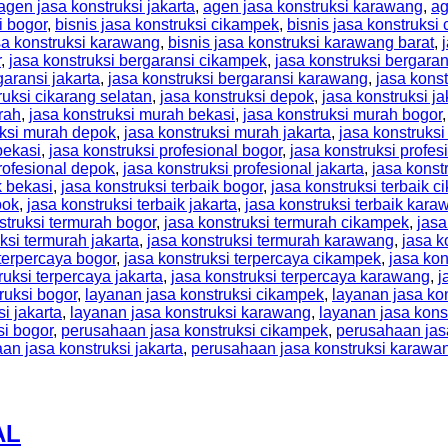
agen jasa konstruksi jakarta
,
agen jasa konstruksi karawang
,
ag
i bogor
,
bisnis jasa konstruksi cikampek
,
bisnis jasa konstruksi 
sa konstruksi karawang
,
bisnis jasa konstruksi karawang barat
,
r
,
jasa konstruksi bergaransi cikampek
,
jasa konstruksi bergaran
garansi jakarta
,
jasa konstruksi bergaransi karawang
,
jasa kons
ruksi cikarang selatan
,
jasa konstruksi depok
,
jasa konstruksi ja
rah
,
jasa konstruksi murah bekasi
,
jasa konstruksi murah bogor
uksi murah depok
,
jasa konstruksi murah jakarta
,
jasa konstruks
bekasi
,
jasa konstruksi profesional bogor
,
jasa konstruksi profe
profesional depok
,
jasa konstruksi profesional jakarta
,
jasa konst
k bekasi
,
jasa konstruksi terbaik bogor
,
jasa konstruksi terbaik 
pok
,
jasa konstruksi terbaik jakarta
,
jasa konstruksi terbaik kara
struksi termurah bogor
,
jasa konstruksi termurah cikampek
,
jasa
ksi termurah jakarta
,
jasa konstruksi termurah karawang
,
jasa k
 terpercaya bogor
,
jasa konstruksi terpercaya cikampek
,
jasa kon
ruksi terpercaya jakarta
,
jasa konstruksi terpercaya karawang
,
j
ruksi bogor
,
layanan jasa konstruksi cikampek
,
layanan jasa kon
i jakarta
,
layanan jasa konstruksi karawang
,
layanan jasa kons
si bogor
,
perusahaan jasa konstruksi cikampek
,
perusahaan jasa
an jasa konstruksi jakarta
,
perusahaan jasa konstruksi karawa
AL