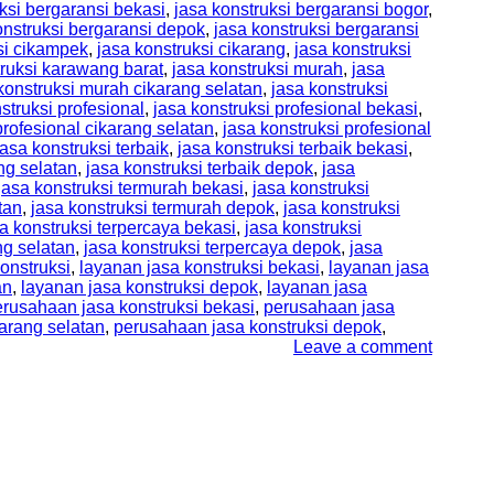
ksi bergaransi bekasi
,
jasa konstruksi bergaransi bogor
,
onstruksi bergaransi depok
,
jasa konstruksi bergaransi
si cikampek
,
jasa konstruksi cikarang
,
jasa konstruksi
truksi karawang barat
,
jasa konstruksi murah
,
jasa
konstruksi murah cikarang selatan
,
jasa konstruksi
struksi profesional
,
jasa konstruksi profesional bekasi
,
profesional cikarang selatan
,
jasa konstruksi profesional
jasa konstruksi terbaik
,
jasa konstruksi terbaik bekasi
,
ang selatan
,
jasa konstruksi terbaik depok
,
jasa
jasa konstruksi termurah bekasi
,
jasa konstruksi
tan
,
jasa konstruksi termurah depok
,
jasa konstruksi
a konstruksi terpercaya bekasi
,
jasa konstruksi
ng selatan
,
jasa konstruksi terpercaya depok
,
jasa
onstruksi
,
layanan jasa konstruksi bekasi
,
layanan jasa
an
,
layanan jasa konstruksi depok
,
layanan jasa
rusahaan jasa konstruksi bekasi
,
perusahaan jasa
arang selatan
,
perusahaan jasa konstruksi depok
,
Leave a comment