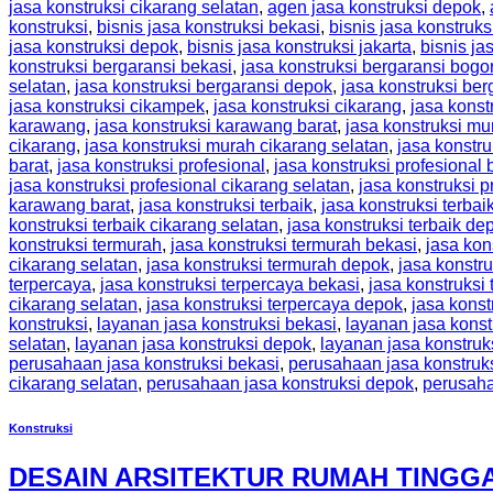
jasa konstruksi cikarang selatan
,
agen jasa konstruksi depok
,
konstruksi
,
bisnis jasa konstruksi bekasi
,
bisnis jasa konstruks
jasa konstruksi depok
,
bisnis jasa konstruksi jakarta
,
bisnis ja
konstruksi bergaransi bekasi
,
jasa konstruksi bergaransi bogo
selatan
,
jasa konstruksi bergaransi depok
,
jasa konstruksi ber
jasa konstruksi cikampek
,
jasa konstruksi cikarang
,
jasa konst
karawang
,
jasa konstruksi karawang barat
,
jasa konstruksi mu
cikarang
,
jasa konstruksi murah cikarang selatan
,
jasa konstr
barat
,
jasa konstruksi profesional
,
jasa konstruksi profesional 
jasa konstruksi profesional cikarang selatan
,
jasa konstruksi 
karawang barat
,
jasa konstruksi terbaik
,
jasa konstruksi terbai
konstruksi terbaik cikarang selatan
,
jasa konstruksi terbaik de
konstruksi termurah
,
jasa konstruksi termurah bekasi
,
jasa kon
cikarang selatan
,
jasa konstruksi termurah depok
,
jasa konstru
terpercaya
,
jasa konstruksi terpercaya bekasi
,
jasa konstruksi
cikarang selatan
,
jasa konstruksi terpercaya depok
,
jasa konst
konstruksi
,
layanan jasa konstruksi bekasi
,
layanan jasa konst
selatan
,
layanan jasa konstruksi depok
,
layanan jasa konstruks
perusahaan jasa konstruksi bekasi
,
perusahaan jasa konstruk
cikarang selatan
,
perusahaan jasa konstruksi depok
,
perusaha
Konstruksi
DESAIN ARSITEKTUR RUMAH TINGG