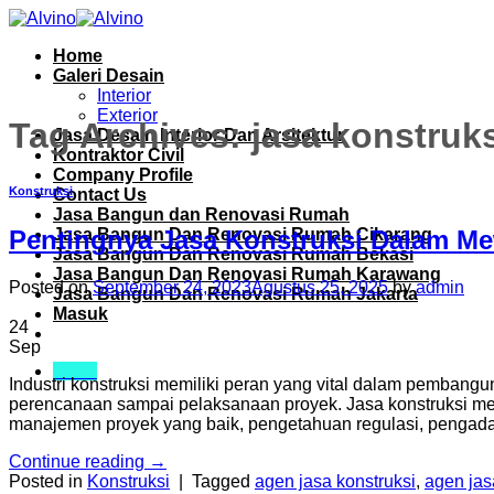
Skip
to
Home
content
Galeri Desain
Interior
Exterior
Tag Archives:
jasa konstruks
Jasa Desain Interior Dan Arsitektur
Kontraktor Civil
Company Profile
Konstruksi
Contact Us
Jasa Bangun dan Renovasi Rumah
Jasa Bangun Dan Renovasi Rumah Cikarang
Pentingnya Jasa Konstruksi Dalam M
Jasa Bangun Dan Renovasi Rumah Bekasi
Jasa Bangun Dan Renovasi Rumah Karawang
Posted on
September 24, 2023
Agustus 25, 2025
by
admin
Jasa Bangun Dan Renovasi Rumah Jakarta
Masuk
24
Sep
Menu
Industri konstruksi memiliki peran yang vital dalam pembangu
perencanaan sampai pelaksanaan proyek. Jasa konstruksi m
manajemen proyek yang baik, pengetahuan regulasi, pengadaa
Continue reading
→
Posted in
Konstruksi
|
Tagged
agen jasa konstruksi
,
agen jas