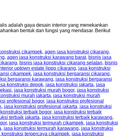
imalis adalah gaya desain interior yang menekankan
ahankan bentuk dan fungsi yang mendasar. Berikut
konstruksi cikampek
,
agen jasa konstruksi cikarang
,
ng
,
agen jasa konstruksi karawang barat
,
bisnis jasa
cikarang
,
bisnis jasa konstruksi cikarang selatan
,
bisnis
Interior uptown estate lippo cikarang
,
jasa konstruksi
ransi cikampek
,
jasa konstruksi bergaransi cikarang
,
uksi bergaransi karawang
,
jasa konstruksi bergaransi
asa konstruksi depok
,
jasa konstruksi jakarta
,
jasa
bekasi
,
jasa konstruksi murah bogor
,
jasa konstruksi
konstruksi murah jakarta
,
jasa konstruksi murah
ksi profesional bogor
,
jasa konstruksi profesional
k
,
jasa konstruksi profesional jakarta
,
jasa konstruksi
 konstruksi terbaik bogor
,
jasa konstruksi terbaik
uksi terbaik jakarta
,
jasa konstruksi terbaik karawang
,
ogor
,
jasa konstruksi termurah cikampek
,
jasa konstruksi
a
,
jasa konstruksi termurah karawang
,
jasa konstruksi
a konstruksi terpercaya cikampek
,
jasa konstruksi