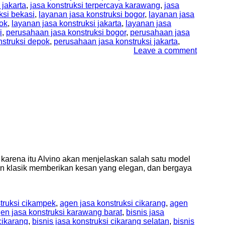
 jakarta
,
jasa konstruksi terpercaya karawang
,
jasa
ksi bekasi
,
layanan jasa konstruksi bogor
,
layanan jasa
pok
,
layanan jasa konstruksi jakarta
,
layanan jasa
i
,
perusahaan jasa konstruksi bogor
,
perusahaan jasa
nstruksi depok
,
perusahaan jasa konstruksi jakarta
,
Leave a comment
h karena itu Alvino akan menjelaskan salah satu model
ern klasik memberikan kesan yang elegan, dan bergaya
truksi cikampek
,
agen jasa konstruksi cikarang
,
agen
en jasa konstruksi karawang barat
,
bisnis jasa
cikarang
,
bisnis jasa konstruksi cikarang selatan
,
bisnis