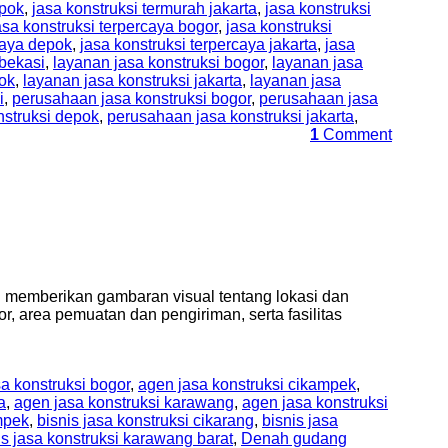
epok
,
jasa konstruksi termurah jakarta
,
jasa konstruksi
asa konstruksi terpercaya bogor
,
jasa konstruksi
caya depok
,
jasa konstruksi terpercaya jakarta
,
jasa
 bekasi
,
layanan jasa konstruksi bogor
,
layanan jasa
pok
,
layanan jasa konstruksi jakarta
,
layanan jasa
i
,
perusahaan jasa konstruksi bogor
,
perusahaan jasa
nstruksi depok
,
perusahaan jasa konstruksi jakarta
,
1
Comment
memberikan gambaran visual tentang lokasi dan
, area pemuatan dan pengiriman, serta fasilitas
a konstruksi bogor
,
agen jasa konstruksi cikampek
,
a
,
agen jasa konstruksi karawang
,
agen jasa konstruksi
ampek
,
bisnis jasa konstruksi cikarang
,
bisnis jasa
is jasa konstruksi karawang barat
,
Denah gudang