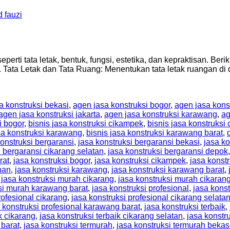
 fauzi
perti tata letak, bentuk, fungsi, estetika, dan kepraktisan. Be
 Tata Letak dan Tata Ruang: Menentukan tata letak ruangan di d
a konstruksi bekasi
,
agen jasa konstruksi bogor
,
agen jasa kons
agen jasa konstruksi jakarta
,
agen jasa konstruksi karawang
,
ag
i bogor
,
bisnis jasa konstruksi cikampek
,
bisnis jasa konstruksi 
sa konstruksi karawang
,
bisnis jasa konstruksi karawang barat
,
konstruksi bergaransi
,
jasa konstruksi bergaransi bekasi
,
jasa ko
i bergaransi cikarang selatan
,
jasa konstruksi bergaransi depok
rat
,
jasa konstruksi bogor
,
jasa konstruksi cikampek
,
jasa konst
nan
,
jasa konstruksi karawang
,
jasa konstruksi karawang barat
,
,
jasa konstruksi murah cikarang
,
jasa konstruksi murah cikarang
si murah karawang barat
,
jasa konstruksi profesional
,
jasa konst
rofesional cikarang
,
jasa konstruksi profesional cikarang selata
 konstruksi profesional karawang barat
,
jasa konstruksi terbaik
,
k cikarang
,
jasa konstruksi terbaik cikarang selatan
,
jasa konstr
 barat
,
jasa konstruksi termurah
,
jasa konstruksi termurah bekas