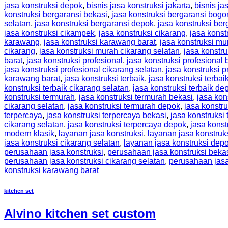
jasa konstruksi depok
,
bisnis jasa konstruksi jakarta
,
bisnis ja
konstruksi bergaransi bekasi
,
jasa konstruksi bergaransi bogo
selatan
,
jasa konstruksi bergaransi depok
,
jasa konstruksi ber
jasa konstruksi cikampek
,
jasa konstruksi cikarang
,
jasa konst
karawang
,
jasa konstruksi karawang barat
,
jasa konstruksi mu
cikarang
,
jasa konstruksi murah cikarang selatan
,
jasa konstr
barat
,
jasa konstruksi profesional
,
jasa konstruksi profesional 
jasa konstruksi profesional cikarang selatan
,
jasa konstruksi 
karawang barat
,
jasa konstruksi terbaik
,
jasa konstruksi terbai
konstruksi terbaik cikarang selatan
,
jasa konstruksi terbaik de
konstruksi termurah
,
jasa konstruksi termurah bekasi
,
jasa kon
cikarang selatan
,
jasa konstruksi termurah depok
,
jasa konstru
terpercaya
,
jasa konstruksi terpercaya bekasi
,
jasa konstruksi
cikarang selatan
,
jasa konstruksi terpercaya depok
,
jasa konst
modern klasik
,
layanan jasa konstruksi
,
layanan jasa konstruk
jasa konstruksi cikarang selatan
,
layanan jasa konstruksi dep
perusahaan jasa konstruksi
,
perusahaan jasa konstruksi beka
perusahaan jasa konstruksi cikarang selatan
,
perusahaan jasa
konstruksi karawang barat
kitchen set
Alvino kitchen set custom