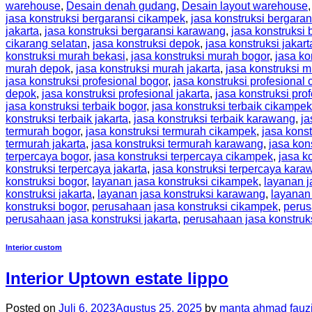
warehouse
,
Desain denah gudang
,
Desain layout warehouse
jasa konstruksi bergaransi cikampek
,
jasa konstruksi bergaran
jakarta
,
jasa konstruksi bergaransi karawang
,
jasa konstruksi
cikarang selatan
,
jasa konstruksi depok
,
jasa konstruksi jakart
konstruksi murah bekasi
,
jasa konstruksi murah bogor
,
jasa ko
murah depok
,
jasa konstruksi murah jakarta
,
jasa konstruksi 
jasa konstruksi profesional bogor
,
jasa konstruksi profesional
depok
,
jasa konstruksi profesional jakarta
,
jasa konstruksi pro
jasa konstruksi terbaik bogor
,
jasa konstruksi terbaik cikampek
konstruksi terbaik jakarta
,
jasa konstruksi terbaik karawang
,
ja
termurah bogor
,
jasa konstruksi termurah cikampek
,
jasa kons
termurah jakarta
,
jasa konstruksi termurah karawang
,
jasa kon
terpercaya bogor
,
jasa konstruksi terpercaya cikampek
,
jasa k
konstruksi terpercaya jakarta
,
jasa konstruksi terpercaya kar
konstruksi bogor
,
layanan jasa konstruksi cikampek
,
layanan j
konstruksi jakarta
,
layanan jasa konstruksi karawang
,
layanan
konstruksi bogor
,
perusahaan jasa konstruksi cikampek
,
perus
perusahaan jasa konstruksi jakarta
,
perusahaan jasa konstruk
Interior custom
Interior Uptown estate lippo
Posted on
Juli 6, 2023
Agustus 25, 2025
by
manta ahmad fauz