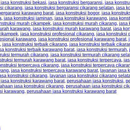
,
jasa konstruksi bekasi
,
jasa konstruksi bergaransi
,
jasa konstru
si cikarang
,
jasa konstruksi bergaransi cikarang selatan
,
jasa k
 bergaransi karawang barat
,
jasa konstruksi bogor
,
jasa konstruk
a
,
jasa konstruksi jaminan
,
jasa konstruksi karawang
,
jasa kons
nstruksi murah cikampek
,
jasa konstruksi murah cikarang
,
jasa 
murah karawang
,
jasa konstruksi murah karawang barat
,
jasa kon
 cikampek
,
jasa konstruksi profesional cikarang
,
jasa konstruksi 
fesional karawang
,
jasa konstruksi profesional karawang barat
,
,
jasa konstruksi terbaik cikarang
,
jasa konstruksi terbaik cikar
sa konstruksi terbaik karawang barat
,
jasa konstruksi termurah
,
truksi termurah cikarang
,
jasa konstruksi termurah cikarang sela
struksi termurah karawang barat
,
jasa konstruksi terpercaya
,
jas
onstruksi terpercaya cikarang
,
jasa konstruksi terpercaya cikara
awang
,
jasa konstruksi terpercaya karawang barat
,
layanan jasa k
asa konstruksi cikarang
,
layanan jasa konstruksi cikarang selat
 jasa konstruksi karawang barat
,
perusahaan jasa konstruksi
,
pe
ahaan jasa konstruksi cikarang
,
perusahaan jasa konstruksi cik
si karawang
,
perusahaan jasa konstruksi karawang barat
i